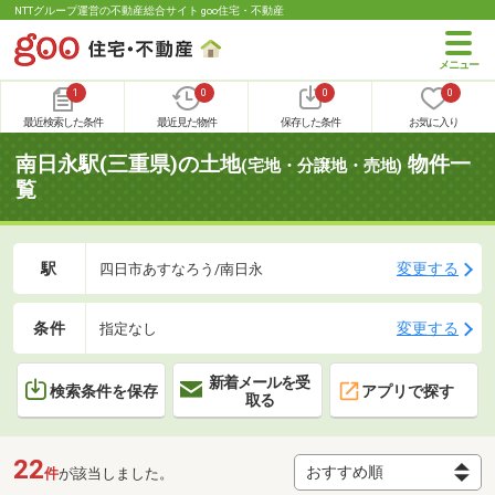
NTTグループ運営の不動産総合サイト goo住宅・不動産
1
0
0
0
最近検索した条件
最近見た物件
保存した条件
お気に入り
南日永駅(三重県)の土地
物件一
(宅地・分譲地・売地)
覧
駅
変更する
四日市あすなろう/南日永
条件
変更する
指定なし
新着メールを受
検索条件を保存
アプリで探す
取る
22
件
が該当しました。