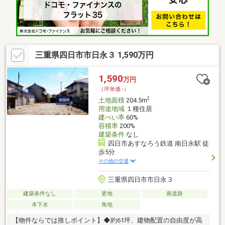
三重県四日市市日永３ 1,590万円
1,590
万円
（坪単価:-）
2
土地面積
204.5m
用途地域
１種住居
建ぺい率
60%
容積率
200%
建築条件
なし
四日市あすなろう鉄道 南日永駅 徒
歩5分
その他の交通
三重県四日市市日永３
建築条件なし
更地
南道路
本下水
角地
【物件ならでは推しポイント】◆約61坪、建物配置の自由度が高