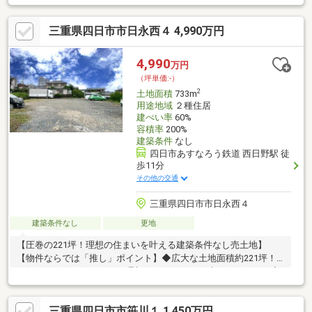
三重県四日市市日永西４ 4,990万円
4,990
万円
（坪単価:-）
2
土地面積
733m
用途地域
２種住居
建ぺい率
60%
容積率
200%
建築条件
なし
四日市あすなろう鉄道 西日野駅 徒
歩11分
その他の交通
三重県四日市市日永西４
建築条件なし
更地
【圧巻の221坪！理想の住まいを叶える建築条件なし売土地】
【物件ならでは「推し」ポイント】◆広大な土地面積約221坪！
お好きなハウスメーカーで理想のマイホームを建てられます。◆
建築条件なしで、自由度の高い家づくりが可能。こだわりの詰ま
った唯一無二の住まいを実現してください。◆眺望良好な立地の
三重県四日市市笹川１ 1,450万円
ため、開放感のある住まいが実現。◆周辺は閑静な住宅街で、穏