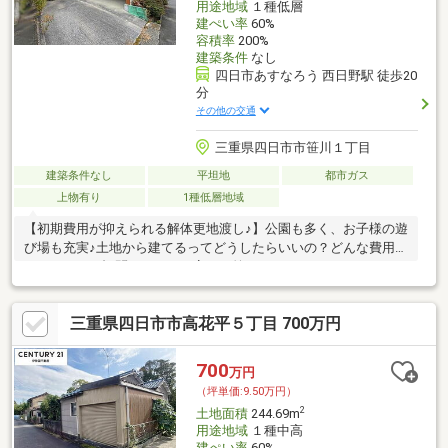
用途地域
１種低層
建ぺい率
60%
容積率
200%
建築条件
なし
四日市あすなろう 西日野駅 徒歩20
分
その他の交通
三重県四日市市笹川１丁目
建築条件なし
平坦地
都市ガス
上物有り
1種低層地域
【初期費用が抑えられる解体更地渡し♪】公園も多く、お子様の遊
び場も充実♪土地から建てるってどうしたらいいの？どんな費用が
かかるの？の疑問にすべて丁寧にお答えします！
三重県四日市市高花平５丁目 700万円
700
万円
（坪単価:9.50万円）
2
土地面積
244.69m
用途地域
１種中高
建ぺい率
60%