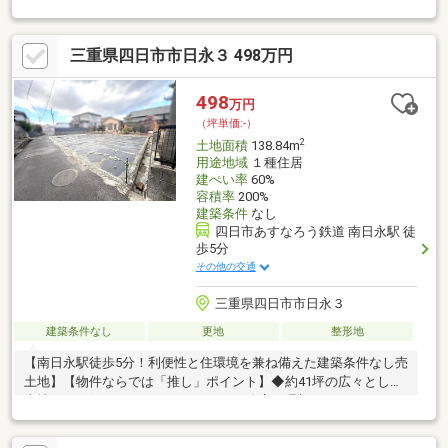
市ガス■ショッピングセンター、コンビニ、まで徒歩6分圏内！
日々の生活にも便利な立地です☆
三重県四日市市日永３ 498万円
498
万円
（坪単価:-）
2
土地面積
138.84m
用途地域
１種住居
建ぺい率
60%
容積率
200%
建築条件
なし
四日市あすなろう鉄道 南日永駅 徒
歩5分
その他の交通
三重県四日市市日永３
建築条件なし
更地
整形地
【南日永駅徒歩5分！利便性と住環境を兼ね備えた建築条件なし売
土地】【物件ならでは「推し」ポイント】◆約41坪の広々とした
土地は、お好きなハウスメーカーや工務店で理想のマイホームを
建てられる建築条件なし売土地です！◆平坦地で日当たり良好の
ため、明るく開放的な住まいを設計可能。閑静な住宅街ながら市