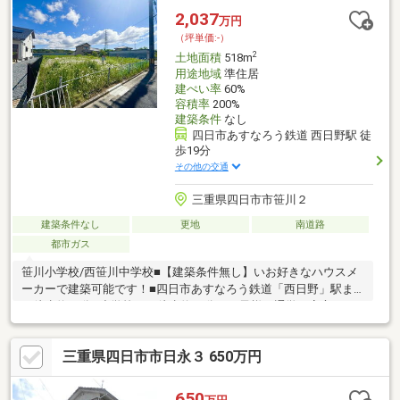
便性◎の周辺環境】◆四日市市立笹川小学校まで徒歩10分、幼稚
2,037
万円
園・保育園も徒歩6分圏内。お子様の通学も安心の立地です。◆
（坪単価:-）
スーパーやドラッグストアも徒歩10分圏内。
2
土地面積
518m
用途地域
準住居
建ぺい率
60%
容積率
200%
建築条件
なし
四日市あすなろう鉄道 西日野駅 徒
歩19分
その他の交通
三重県四日市市笹川２
建築条件なし
更地
南道路
都市ガス
笹川小学校/西笹川中学校■【建築条件無し】いお好きなハウスメ
ーカーで建築可能です！■四日市あすなろう鉄道「西日野」駅ま
で徒歩約19分■小学校まで徒歩約10分！お子様の通学の安心です
♪■スーパー・ドラッグストア・コンビニなどが徒歩圏内！暮らし
やすい環境です♪■前面道路は約5ｍとゆとりがあり、車通りも少
三重県四日市市日永３ 650万円
ないため、落ち着いた住環境■高台に立地し、開放感のある住環
境が魅力！日当たり・風通しともに良好◎■都市ガス
650