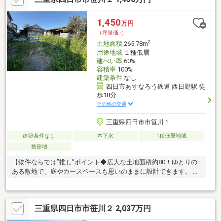
やかな住環境が魅力です。【利便性◎の周辺環境】◆四日市あす
なろう鉄道「西日野」駅まで徒歩約11分！始発駅なので、座って
1,450
万円
通勤・通学できます。◆スーパー「カネスエ日永店」まで徒歩約
（坪単価:-）
9分、ドラッグストアも近く、買い物に便利な住環境。
2
土地面積
265.78m
用途地域
１種低層
建ぺい率
60%
容積率
100%
建築条件
なし
四日市あすなろう鉄道 西日野駅 徒
歩18分
その他の交通
三重県四日市市笹川１
建築条件なし
本下水
1種低層地域
整形地
【物件ならでは”推し”ポイント◆広大な土地面積約80！ゆとりの
ある敷地で、庭やカースペースも思いのままに設計できます。 ◆
建築条件なしの売地です。お好きなハウスメーカーや工務店で、
こだわりの詰まった理想のマイホームを実現可能です。◆整形地
のため、土地の形を活かした設計がしやすい点も魅力です。古家
三重県四日市市笹川２ 2,037万円
解体後の更地渡しで安心です。◆閑静な住宅地に位置し、周辺は
緑豊かな住環境です。ゆとりのある新生活を叶えられます。 【利