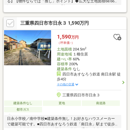
る】【物件ならでは「推し」ポイント】◆広大な土地面積68.66
坪！お好きなハウスメーカーで理想のマイホームを建てられま
す。◆周辺交通量が少なく、閑静な住宅街で叶えるゆとりの新生
活。◆駅が近く市街地へのアクセスも良好ながら、落ち着いた住
三重県四日市市日永３ 1,590万円
環境が魅力です。◆平坦な土地なので、自転車やベビーカーでの
移動もスムーズ。【利便性◎の周辺環境】◆四日市あすなろう鉄
道「南日永」駅まで徒歩4分！2沿線利用可能で通勤・通学も便利
1,590
万円
です。◆日永小学校まで徒歩7分、カネスエや日永カヨーも徒歩
（坪単価:-）
圏内で、日々の暮らしに便利な好立地。
2
土地面積
204.5m
用途地域
１種住居
建ぺい率
60%
容積率
200%
建築条件
なし
四日市あすなろう鉄道 南日永駅 徒
歩4分
その他の交通
三重県四日市市日永３
建築条件なし
更地
南道路
都市ガス
日永小学校／南中学校■建築条件無し！お好きなハウスメーカー
で建築可能です。■四日市あすなろう鉄道「南日永」駅まで徒歩
約8分■小学校まで徒歩約5分圏内！お子様の通学も安心です♪■都