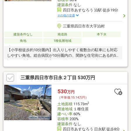
建築条件
なし
四日市あすなろう 泊駅 徒歩19分
その他の交通
三重県四日市市大字泊村
建築条件なし
南道路
本下水
角地
1種低層地域
【小学校徒歩約10分圏内】出入りしやすく複数台の駐車にも対応
しやすい角地。総合病院が10分圏内の、閑静な住宅街にある約50
坪です。水害ハザード想定エリア外です！中古一戸建てとしての
販売も可能です♪
三重県四日市市日永２丁目 530万円
530
万円
（坪単価:15.14万円）
2
土地面積
115.73m
用途地域
１種住居
建ぺい率
60%
容積率
200%
建築条件
なし
四日市あすなろう 日永駅 徒歩8分