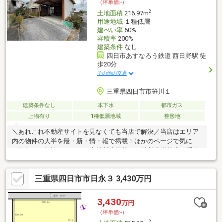
（坪単価:-）
＝＝＝＝＝＝
2
土地面積
216.97m
用途地域
１種低層
建ぺい率
60%
容積率
200%
建築条件
なし
四日市あすなろう鉄道 西日野駅 徒
歩20分
その他の交通
三重県四日市市笹川１
建築条件なし
本下水
都市ガス
上物有り
1種低層地域
整形地
＼あれこれ不動産サイトを見なくても当店で解決／当店はエリア
内の物件の大半を最・新・情・報で掲載！ほかのページで気にな
る物件もご相談ください。◆笹川小学校／西笹川中学校◆三重交
通バス「笹川二丁目」停 徒歩約3分◆設計の自由度が高い整形
地◆水害リスクの少ない高台◆徒歩15分圏内に生活に必要な施設
三重県四日市市日永３ 3,430万円
が揃っています！※写真をクリックすると、詳細をご覧いただけ
ます。＝＝＝＝＝＝＝＝＝＝＝＝＝＝＝＝＝＝＝《平日もご案内
可能です♪》地域密着店の私達は、周辺環境、相場、お得な住宅ロ
3,430
万円
ーンプランなど丁寧にご案内できます。＝＝＝＝＝＝＝＝＝＝＝
（坪単価:-）
＝＝＝＝＝＝＝＝
2