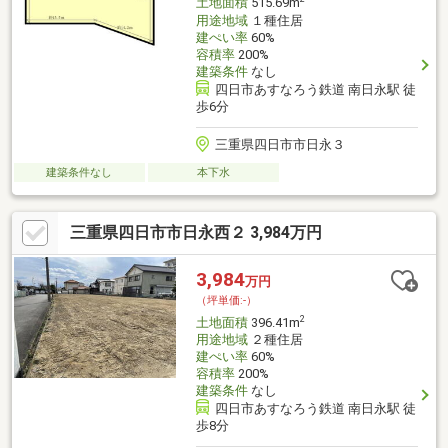
土地面積
515.69m
用途地域
１種住居
建ぺい率
60%
容積率
200%
建築条件
なし
四日市あすなろう鉄道 南日永駅 徒
歩6分
三重県四日市市日永３
建築条件なし
本下水
三重県四日市市日永西２ 3,984万円
3,984
万円
（坪単価:-）
2
土地面積
396.41m
用途地域
２種住居
建ぺい率
60%
容積率
200%
建築条件
なし
四日市あすなろう鉄道 南日永駅 徒
歩8分