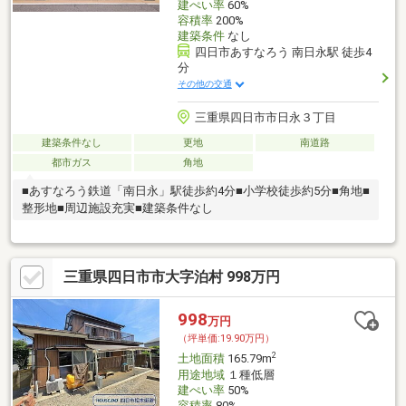
建ぺい率
60%
容積率
200%
建築条件
なし
四日市あすなろう 南日永駅 徒歩4
分
その他の交通
三重県四日市市日永３丁目
建築条件なし
更地
南道路
都市ガス
角地
■あすなろう鉄道「南日永」駅徒歩約4分■小学校徒歩約5分■角地■
整形地■周辺施設充実■建築条件なし
三重県四日市市大字泊村 998万円
998
万円
（坪単価:19.90万円）
2
土地面積
165.79m
用途地域
１種低層
建ぺい率
50%
容積率
80%