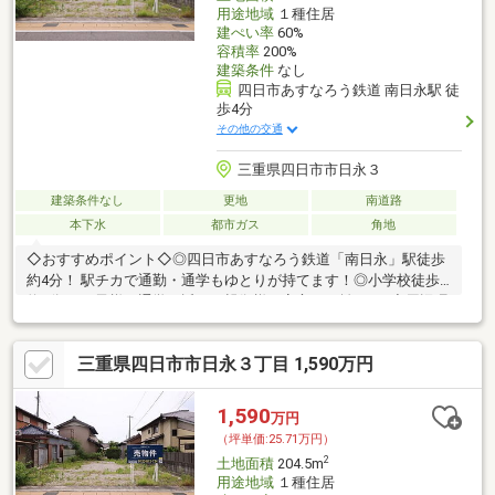
用途地域
１種住居
建ぺい率
60%
容積率
200%
建築条件
なし
四日市あすなろう鉄道 南日永駅 徒
歩4分
その他の交通
三重県四日市市日永３
建築条件なし
更地
南道路
本下水
都市ガス
角地
◇おすすめポイント◇◎四日市あすなろう鉄道「南日永」駅徒歩
約4分！ 駅チカで通勤・通学もゆとりが持てます！◎小学校徒歩
約5分！ お子様の通学が近く、親御様も安心の距離です♪◇周辺環
境◇小中学校近くでお子様の通学も安心♪・日永カヨーまで徒歩6
分(約470m)・カネスエまで徒歩12分(約890m)・ローソンまで徒歩
三重県四日市市日永３丁目 1,590万円
5分(約360m)・サンドラッグまで徒歩13分(約970m)・四日市日永
郵便局まで徒歩4分(約250m)・三十三銀行まで徒歩4分(約280m)・
四日市市立日永中央保育園まで徒歩7分(約550m)・日永小学校ま
1,590
万円
で徒歩5分(約390m)
（坪単価:25.71万円）
2
土地面積
204.5m
用途地域
１種住居