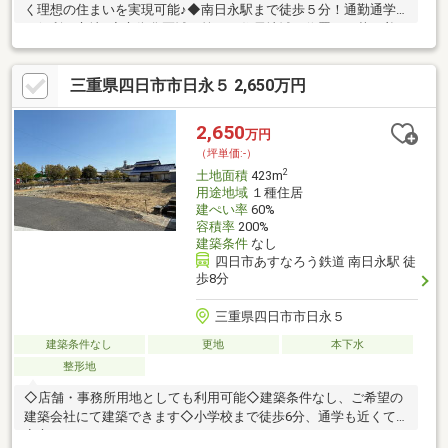
く理想の住まいを実現可能♪◆南日永駅まで徒歩５分！通勤通学
に便利な立地♪◆市街化区域の第一種住居地域に位置し、落ち着
いた住環境と生活利便性を両立♪◆建築条件なしのため、お好き
なハウスメーカーでこだわりの住まいづくりが可能♪【利便性◎の
三重県四日市市日永５ 2,650万円
周辺環境】・日永小学校 徒歩7分 (約560m)・南中学校 徒歩30分
(約2350m)・日永カヨー 徒歩9分 (約670m)
2,650
万円
（坪単価:-）
2
土地面積
423m
用途地域
１種住居
建ぺい率
60%
容積率
200%
建築条件
なし
四日市あすなろう鉄道 南日永駅 徒
歩8分
三重県四日市市日永５
建築条件なし
更地
本下水
整形地
◇店舗・事務所用地としても利用可能◇建築条件なし、ご希望の
建築会社にて建築できます◇小学校まで徒歩6分、通学も近くて
安心です