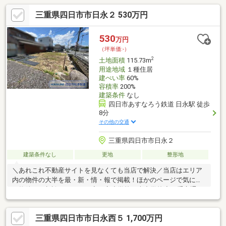
三重県四日市市日永２ 530万円
530
万円
（坪単価:-）
2
土地面積
115.73m
用途地域
１種住居
建ぺい率
60%
容積率
200%
建築条件
なし
四日市あすなろう鉄道 日永駅 徒歩
8分
その他の交通
三重県四日市市日永２
建築条件なし
更地
整形地
＼あれこれ不動産サイトを見なくても当店で解決／当店はエリア
内の物件の大半を最・新・情・報で掲載！ほかのページで気にな
る物件もご相談ください。◆日永小学校／南中学校◆三重交通バ
ス「中央緑地公園前」停徒歩約3分◆四日市中央緑地公園まで徒
歩約10分◆お好きなハウスメーカーさんで建築可能です◆国道1
三重県四日市市日永西５ 1,700万円
号線、23号線へのアクセス◎※写真をクリックすると、詳細をご