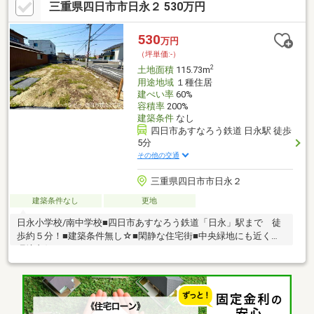
三重県四日市市日永２ 530万円
街地が近く、利便性も高いのが魅力です。【利便性◎の周辺環
境】◆四日市あすなろう鉄道「南日永」駅まで徒歩約5分の好立
地！2沿線利用可能で、毎日の通勤・通学に便利です。◆日永カ
530
万円
ヨーまで徒歩約7分、日永小学校まで徒歩約7分と、生活利便施設
（坪単価:-）
や教育施設が身近に揃い、子育て世代にも安心の住環境です。
2
土地面積
115.73m
用途地域
１種住居
建ぺい率
60%
容積率
200%
建築条件
なし
四日市あすなろう鉄道 日永駅 徒歩
5分
その他の交通
三重県四日市市日永２
建築条件なし
更地
日永小学校/南中学校■四日市あすなろう鉄道「日永」駅まで 徒
歩約５分！■建築条件無し☆■閑静な住宅街■中央緑地にも近く住
環境良好♪