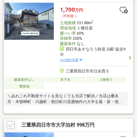
覧いただけます。＝＝＝＝＝＝＝＝＝＝＝＝＝＝＝＝＝＝＝＝＝
＝土地選びでお困りの時は、一度お気軽にご相談ください。当店
1,700
万円
が土地探しをサポート致します！＝＝＝＝＝＝＝＝＝＝＝＝＝＝
（坪単価:-）
＝＝＝＝＝＝＝＝
2
土地面積
231.88m
用途地域
１種住居
建ぺい率
60%
容積率
200%
建築条件
なし
四日市あすなろう鉄道 泊駅 徒歩9
分
その他の交通
三重県四日市市日永西５
建築条件なし
本下水
上物有り
整形地
＼あれこれ不動産サイトを見なくても当店で解決／当店は桑名
市・木曽岬町・川越町・朝日町の流通物件の大半を最・新・情・
報で掲載！他のページで気になる物件もご相談ください◆日永小
学校／南中学校◆三交バス「泊駅口」停まで徒歩約7分◆「泊
駅」まで徒歩約9分◆薬局、クリニックまで徒歩7分◆スーパーま
三重県四日市市大字泊村 998万円
で車で約5分※写真をクリックすると詳細をご覧いただけます＝＝
＝＝＝＝＝＝＝＝＝＝＝＝＝＝＝＝＝＝＝＝＝＝＝《失敗しない
住宅ローン選び！》豊富な銀行金利情報を持っていますので、お