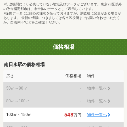
※行政機関により公表していない地域及びデータがございます。東京23区以外
の政令指定都市は、市全体のデータとして表示しています。
※提供データには細心の注意を払っておりますが、調査後に変更がある場合が
あります。 最新の情報につきましては各市区役所までお問い合わせいただく
か、自治体HPなどをご確認ください。
価格相場
南日永駅の価格相場
広さ
価格相場
物件
50㎡～80㎡
-
物件一覧へ
80㎡～100㎡
-
物件一覧へ
548
100㎡～150㎡
物件一覧へ
万円