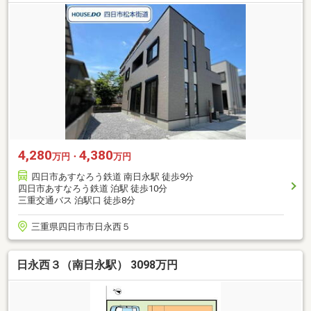
4,280
4,380
万円・
万円
四日市あすなろう鉄道 南日永駅 徒歩9分
四日市あすなろう鉄道 泊駅 徒歩10分
三重交通バス 泊駅口 徒歩8分
三重県四日市市日永西５
日永西３（南日永駅） 3098万円