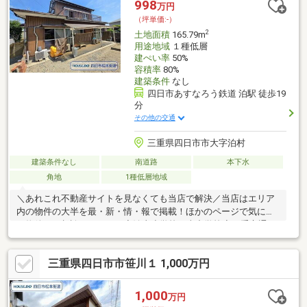
998
万円
客様の安心ゆとりのある資金計画をご提案できます＝＝＝＝＝＝
（坪単価:-）
＝＝＝＝＝＝＝＝＝＝＝＝＝＝＝＝＝＝＝
2
土地面積
165.79m
用途地域
１種低層
建ぺい率
50%
容積率
80%
建築条件
なし
四日市あすなろう鉄道 泊駅 徒歩19
分
その他の交通
三重県四日市市大字泊村
建築条件なし
南道路
本下水
角地
1種低層地域
＼あれこれ不動産サイトを見なくても当店で解決／当店はエリア
内の物件の大半を最・新・情・報で掲載！ほかのページで気にな
る物件もご相談ください。◆泊山小学校／南中学校◆三重交通バ
ス「泊山」停 徒歩約3分◆騒音や渋滞が少ない閑静な住宅街◆
浸水想定区域外の安心立地◆建築計画をスムーズに進めやすい更
三重県四日市市笹川１ 1,000万円
地渡し※写真をクリックすると、詳細をご覧いただけます。＝＝
＝＝＝＝＝＝＝＝＝＝＝＝＝＝＝＝＝《ぜひ、現地をご見学して
みてください》やはり「立地」は重要です。現地見学で「立地」
1,000
万円
をリアルに体感してみてください。＝＝＝＝＝＝＝＝＝＝＝＝＝