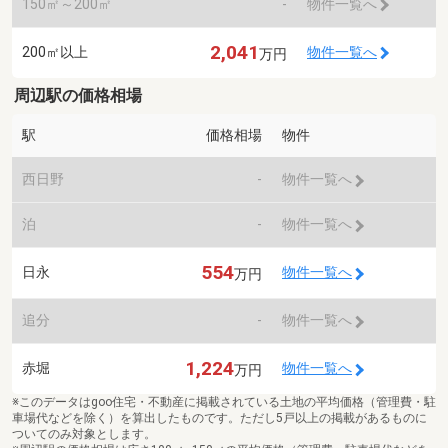
150㎡～200㎡
-
物件一覧へ
2,041
200㎡以上
物件一覧へ
万円
周辺駅の価格相場
駅
価格相場
物件
西日野
-
物件一覧へ
泊
-
物件一覧へ
554
日永
物件一覧へ
万円
追分
-
物件一覧へ
1,224
赤堀
物件一覧へ
万円
※このデータはgoo住宅・不動産に掲載されている土地の平均価格（管理費・駐
車場代などを除く）を算出したものです。ただし5戸以上の掲載があるものに
ついてのみ対象とします。