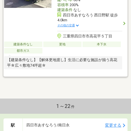
容積率
200%
建築条件
なし
四日市あすなろう 西日野駅 徒歩
4.0km
その他の交通
三重県四日市市高花平５丁目
建築条件なし
更地
本下水
都市ガス
【建築条件なし】【解体更地渡し】生活に必要な施設が揃う高花
平☆広々敷地74坪超☆
1～22
件
駅
変更する
四日市あすなろう/南日永