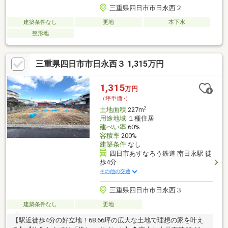
三重県四日市市日永西２
建築条件なし
更地
本下水
整形地
三重県四日市市日永西３ 1,315万円
1,315
万円
（坪単価:-）
2
土地面積
227m
用途地域
１種住居
建ぺい率
60%
容積率
200%
建築条件
なし
四日市あすなろう鉄道 南日永駅 徒
歩4分
その他の交通
三重県四日市市日永西３
建築条件なし
更地
【駅近徒歩4分の好立地！68.66坪の広大な土地で理想の家を叶え