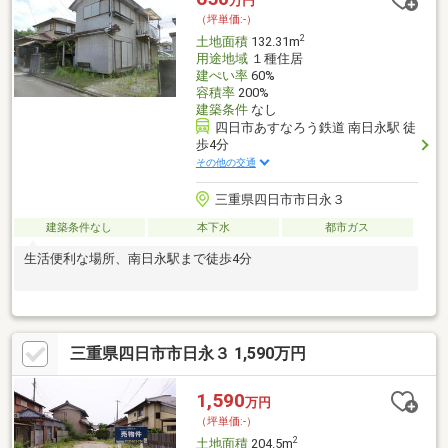
万円
（坪単価:-）
2
土地面積
132.31m
用途地域
１種住居
建ぺい率
60%
容積率
200%
建築条件
なし
四日市あすなろう鉄道 南日永駅 徒
歩4分
その他の交通
三重県四日市市日永３
建築条件なし
本下水
都市ガス
生活便利な場所、南日永駅まで徒歩4分
三重県四日市市日永３ 1,590万円
1,590
万円
（坪単価:-）
2
土地面積
204.5m