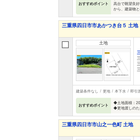
おすすめポイント
高台で眺望良
から、建築物と
三重県四日市市あかつき台５ 土地
土地
建築条件なし
更地
本下水
即引
◆土地面積：2
おすすめポイント
◆更地渡しのた
三重県四日市市山之一色町 土地