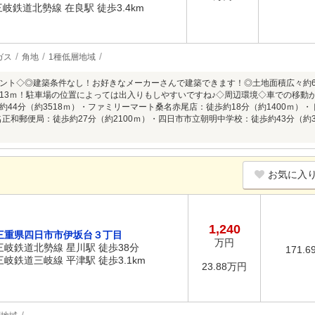
三岐鉄道北勢線 在良駅 徒歩3.4km
ガス
角地
1種低層地域
ント◇◎建築条件なし！お好きなメーカーさんで建築できます！◎土地面積広々約6
13ｍ！駐車場の位置によっては出入りもしやすいですね♪◇周辺環境◇車での移動
約44分（約3518ｍ）・ファミリーマート桑名赤尾店：徒歩約18分（約1400ｍ）
桑名正和郵便局：徒歩約27分（約2100ｍ）・四日市市立朝明中学校：徒歩約43分（約
）
お気に入
1,240
三重県四日市市伊坂台３丁目
万円
三岐鉄道北勢線 星川駅 徒歩38分
171.6
三岐鉄道三岐線 平津駅 徒歩3.1km
23.88万円