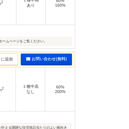
１種中高
60%
2
m
あり
160%
ホームページをご覧ください。
お問い合わせ(無料)
りに追加
１種中高
60%
2
m
なし
200%
を叶える閑静な住宅地日当たりのよい南向き