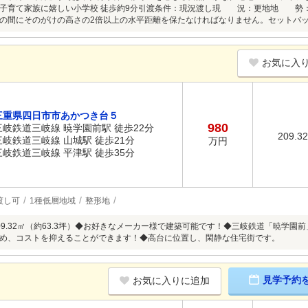
好子育て家族に嬉しい小学校 徒歩約9分引渡条件：現況渡し現 況：更地地
の間にそのがけの高さの2倍以上の水平距離を保たなければなりません。セットバ
お気に入
三重県四日市市あかつき台５
980
三岐鉄道三岐線 暁学園前駅 徒歩22分
209.3
三岐鉄道三岐線 山城駅 徒歩21分
万円
三岐鉄道三岐線 平津駅 徒歩35分
渡し可
1種低層地域
整形地
09.32㎡（約63.3坪）◆お好きなメーカー様で建築可能です！◆三岐鉄道「暁学園
め、コストを抑えることができます！◆高台に位置し、閑静な住宅街です。
見学予約
お気に入りに追加