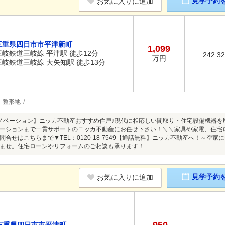
見学予約
お気に入りに追加
三重県四日市市平津新町
1,099
三岐鉄道三岐線 平津駅 徒歩12分
242.3
万円
三岐鉄道三岐線 大矢知駅 徒歩13分
整形地
ノベーション】ニッカ不動産おすすめ住戸♪現代に相応しい間取り・住宅設備機器を
ーションまで一貫サポートのニッカ不動産にお任せ下さい！＼＼家具や家電、住宅
問合せはこちらまで▼TEL：0120-18-7549【通話無料】ニッカ不動産へ！～空
ませ。住宅ローンやリフォームのご相談も承ります！
見学予約
お気に入りに追加