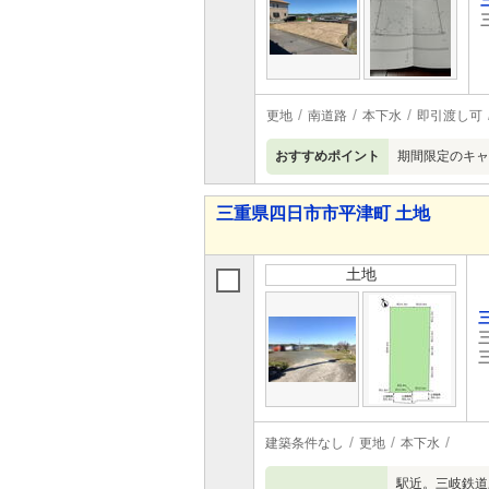
更地
南道路
本下水
即引渡し可
おすすめポイント
期間限定のキャ
三重県四日市市平津町 土地
土地
建築条件なし
更地
本下水
駅近。三岐鉄道