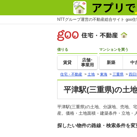
NTTグループ運営の不動産総合サイト goo
借りる
マンションを買う
店舗･
賃貸
新築
中
事業用
住宅・不動産
>
土地
>
東海
>
三重県
>
四日
平津駅(三重県)の土
平津駅(三重県)の土地、分譲地、売地、
産。価格・土地面積・建築条件・立地・人
探したい物件の路線・検索条件を変