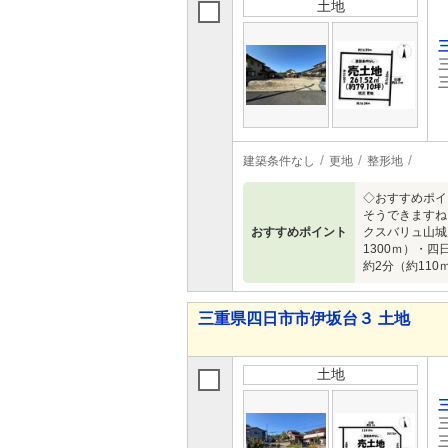
土地
建築条件なし
更地
整形地
◇おすすめポイ
そうできますね
おすすめポイント
クスバリュ山城
1300ｍ）・
約2分（約110
三重県四日市市伊坂台３ 土地
土地