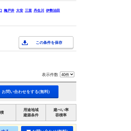
口
梅戸井
大安
三里
丹生川
伊勢治田
この条件を保存
表示件数
・お問い合わせをする(無料)
用途地域
建ぺい率
積
建築条件
容積率