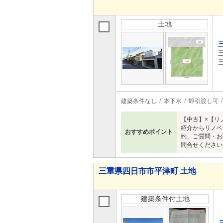
土地
建築条件なし
本下水
即引渡し可
【中古】×【リ
紹介からリノベ
おすすめポイント
約、ご質問・お
問合せください
三重県四日市市平津町 土地
建築条件付土地