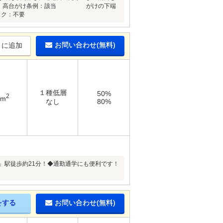
 勢：高台がけ条例：該当 がけの下端
ック：不要
お問い合わせ(無料)
りに追加
１種低層
50%
2
2m
なし
80%
前」駅徒歩約21分！◆通勤通学にも便利です！
をする
お問い合わせ(無料)