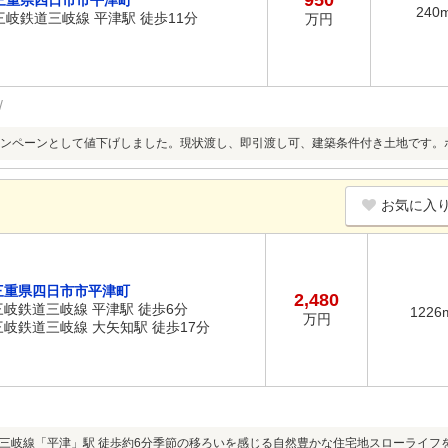
950
三重県四日市市平津町
240
三岐鉄道三岐線 平津駅 徒歩11分
万円
ンペーンとして値下げしました。現状渡し、即引渡し可、建築条件付き土地です。
お気に入
三重県四日市市平津町
2,480
三岐鉄道三岐線 平津駅 徒歩6分
1226
万円
三岐鉄道三岐線 大矢知駅 徒歩17分
三岐線「平津」駅 徒歩約6分季節の移ろいを感じる自然豊かな住宅地スローライフ