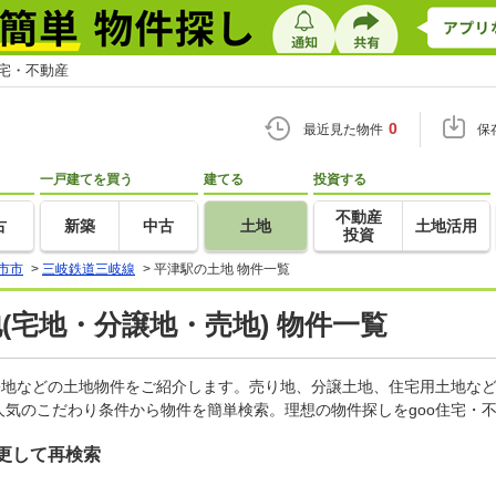
住宅・不動産
0
最近見た物件
保
一戸建てを買う
建てる
投資する
不動産
古
新築
中古
土地
土地活用
投資
市市
>
三岐鉄道三岐線
>
平津駅の土地 物件一覧
地(宅地・分譲地・売地) 物件一覧
宅地などの土地物件をご紹介します。売り地、分譲土地、住宅用土地など
気のこだわり条件から物件を簡単検索。理想の物件探しをgoo住宅・
更して再検索