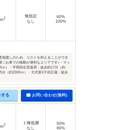
無指定
60%
2
2m
なし
100%
更地渡しのため、コストを抑えることができ
境◇お車での移動が便利なエリアです♪・マッ
00ｍ）・平岡回生堂薬局：徒歩約17分（約
5分（約2000ｍ）・大沢第3子供広場：徒歩
をする
お問い合わせ(無料)
１種低層
50%
2
9m
なし
80%