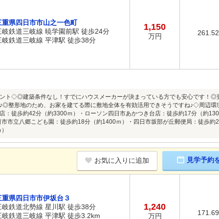
三重県四日市市山之一色町
1,150
三岐鉄道三岐線 暁学園前駅 徒歩24分
261.5
万円
三岐鉄道三岐線 平津駅 徒歩38分
ント◇◎建築条件なし！すでにハウスメーカーが決まっている方でも安心です！◎
♪◎整形地のため、お家を建てる際に敷地全体を有効活用できそうですね♪◇周辺環
店：徒歩約42分（約3300ｍ）・ローソン四日市あかつき台店：徒歩約17分（約13
四日市市立八郷こども園：徒歩約18分（約1400ｍ）・四日市坂部が丘郵便局：徒歩約2
ｍ）
見学予約
お気に入りに追加
三重県四日市市伊坂台３
1,240
三岐鉄道北勢線 星川駅 徒歩38分
171.6
三岐鉄道三岐線 平津駅 徒歩3.2km
万円