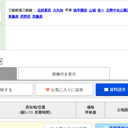
三岐鉄道三岐線：
近鉄富田
大矢知
平津
暁学園前
山城
保々
北勢中央公園
東藤原
西野尻
西藤原
画像付き表示
お気に入りに追加
資料請求
所在地/交通
価格
土地面
（駅/バス 所要時間）
坪単価