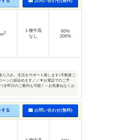
をする
お問い合わせ(無料)
１種中高
60%
2
2m
なし
200%
取り入れ、生活をサポート致します♪不動産ご
ローンに組込めます／／▼お電話でのご予
家につき即日のご案内も可能！～お気兼ねなくお
をする
お問い合わせ(無料)