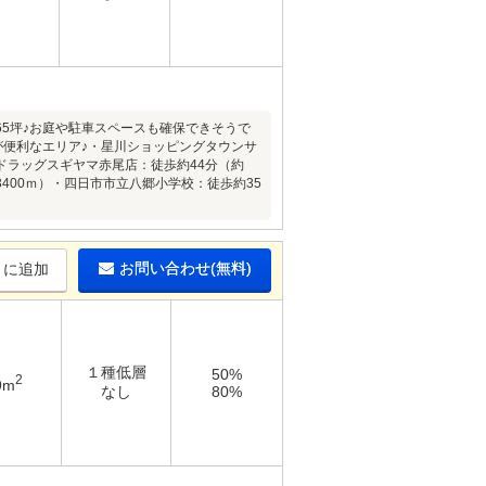
5坪♪お庭や駐車スペースも確保できそうで
が便利なエリア♪・星川ショッピングタウンサ
・ドラッグスギヤマ赤尾店：徒歩約44分（約
3400ｍ）・四日市市立八郷小学校：徒歩約35
お問い合わせ(無料)
りに追加
１種低層
50%
2
9m
なし
80%