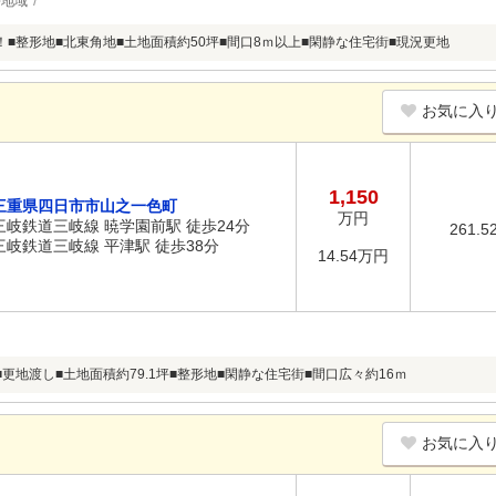
層地域
！■整形地■北東角地■土地面積約50坪■間口8ｍ以上■閑静な住宅街■現況更地
お気に入
1,150
三重県四日市市山之一色町
万円
三岐鉄道三岐線 暁学園前駅 徒歩24分
261.5
三岐鉄道三岐線 平津駅 徒歩38分
14.54万円
■更地渡し■土地面積約79.1坪■整形地■閑静な住宅街■間口広々約16ｍ
お気に入