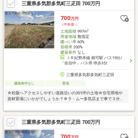
三重県多気郡多気町三疋田 700万円
700
万円
（坪単価:-）
2
土地面積
997m
用途地域
無指定
建ぺい率
60%
容積率
200%
建築条件
なし
ＪＲ紀勢本線 相可駅 バス19分/
「佐伯中」バス停 停歩3分
三重県多気郡多気町三疋田
建築条件なし
更地
☆松阪へアクセスしやすい道路沿いの301坪の土地☆住宅用地や
資材置場にいかがでしょうか？☆ラ・ムー多気店まで車で３分生
活に便利！
三重県多気郡多気町三疋田 700万円
700
万円