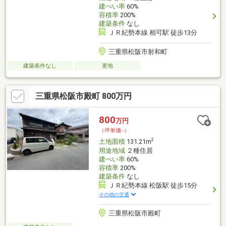
建ぺい率
60%
容積率
200%
建築条件
なし
ＪＲ紀勢本線 相可駅 徒歩13分
三重県松阪市射和町
建築条件なし
更地
三重県松阪市殿町 800万円
800
万円
（坪単価:-）
2
土地面積
131.21m
用途地域
２種住居
建ぺい率
60%
容積率
200%
建築条件
なし
ＪＲ紀勢本線 松阪駅 徒歩15分
その他の交通
三重県松阪市殿町