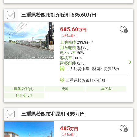
ーマーケットグッディ多気店まで 徒歩13分（約980ｍ）
三重県松阪市虹が丘町 685.60万円
685.60
万円
（坪単価:-）
2
土地面積
283.32m
用途地域
無指定
建ぺい率
60%
容積率
100%
建築条件
なし
ＪＲ紀勢本線 徳和駅 徒歩18分
三重県松阪市虹が丘町
建築条件なし
更地
本下水
即引渡し可
三重県松阪市和屋町 485万円
485
万円
（坪単価:-）