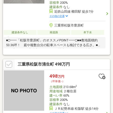
容積率
200%
建築条件
なし
近鉄山田線 櫛田駅 徒歩7分
その他の交通
三重県松阪市豊原町
建築条件なし
南道路
本下水
■□━━「松阪市豊原町」のオススメPOINT━━□■■敷地面積約
53.36坪！ 庭や複数台分の駐車スペースも検討できる広さ。■建
ぺい率は60%・容積率は200%。■更地渡しのため、解体費用はか
かりません。 設計から建築までスムーズに進められます。■敷
地全体を有効に活用しやすい、土地形状◎■南側に庭やLDKを配置
三重県松阪市清生町 498万円
することも可能です。■周囲はすでに建物が建っており、住環境
を想像しやすいです。■周辺環境・セブン-イレブン 松阪豊原町西
店：徒歩4分(約280m)・Aコープ くしだ：徒歩5分(約400m)・ドラ
498
万円
ッグセイムス 松阪櫛田店：徒歩8分(約600m)・松阪市立東部南小
（坪単価:-）
学校：徒歩5分(約350m)
2
土地面積
213.68m
用途地域
２種住居
建ぺい率
60%
容積率
200%
建築条件
なし
ＪＲ紀勢本線 松阪駅 徒歩14分