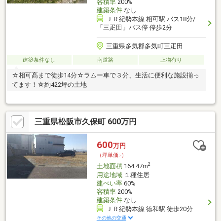
容積率
200%
建築条件
なし
ＪＲ紀勢本線 相可駅 バス18分/
「三疋田」バス停 停歩2分
三重県多気郡多気町三疋田
建築条件なし
南道路
上物有り
☆相可髙まで徒歩14分☆ラムー車で３分、生活に便利な施設揃っ
てます！☆約422坪の土地
三重県松阪市久保町 600万円
600
万円
（坪単価:-）
2
土地面積
164.47m
用途地域
１種住居
建ぺい率
60%
容積率
200%
建築条件
なし
ＪＲ紀勢本線 徳和駅 徒歩20分
その他の交通