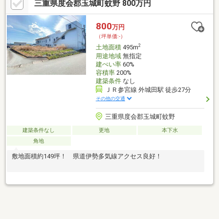
三重県度会郡玉城町蚊野 800万円
800
万円
（坪単価:-）
2
土地面積
495m
用途地域
無指定
建ぺい率
60%
容積率
200%
建築条件
なし
ＪＲ参宮線 外城田駅 徒歩27分
その他の交通
三重県度会郡玉城町蚊野
建築条件なし
更地
本下水
角地
敷地面積約149坪！ 県道伊勢多気線アクセス良好！