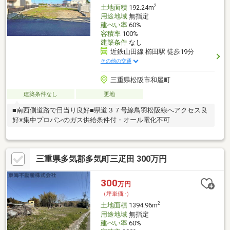
2
土地面積
192.24m
用途地域
無指定
建ぺい率
60%
容積率
100%
建築条件
なし
近鉄山田線 櫛田駅 徒歩19分
その他の交通
三重県松阪市和屋町
建築条件なし
更地
■南西側道路で日当り良好■県道３７号線鳥羽松阪線へアクセス良
好※集中プロパンのガス供給条件付・オール電化不可
三重県多気郡多気町三疋田 300万円
300
万円
（坪単価:-）
2
土地面積
1394.96m
用途地域
無指定
建ぺい率
60%