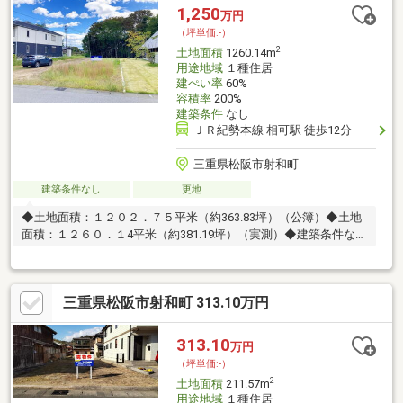
1,250
万円
（坪単価:-）
2
土地面積
1260.14m
用途地域
１種住居
建ぺい率
60%
容積率
200%
建築条件
なし
ＪＲ紀勢本線 相可駅 徒歩12分
三重県松阪市射和町
建築条件なし
更地
◆土地面積：１２０２．７５平米（約363.83坪）（公簿）◆土地
面積：１２６０．１4平米（約381.19坪）（実測）◆建築条件なし
◆ファミリーマート松阪射和町店まで徒歩2分 （約150ｍ）◆市
立射和小学校まで徒歩2分（約160ｍ）◆スーパーマーケットグッ
ディ多気店まで徒歩10分（約780m）◆北側道路は射和祇園祭り
三重県松阪市射和町 313.10万円
のルートになっています。
313.10
万円
（坪単価:-）
2
土地面積
211.57m
用途地域
１種住居