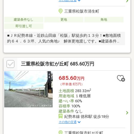
その他の交通
三重県松阪市清生町
建築条件なし
更地
角地
即引渡し可
■ＪＲ紀勢本線・近鉄山田線「松阪」駅徒歩約１３分！■敷地面積
約６４．６３坪、人気の角地♪ 解体更地渡しです。■建築条件は
ありません。お好きなハウスメーカーで建てていただけます。■
第二小学校まで徒歩約１５分、鎌田中学校まで徒歩約１８分！ま
ずはお気軽にお問い合わせください！！
三重県松阪市虹が丘町 685.60万円
685.60
万円
（坪単価:8万円）
2
土地面積
283.32m
用途地域
１種低層
建ぺい率
60%
容積率
100%
建築条件
なし
紀勢本線 徳和駅 徒歩18分
その他の交通
三重県松阪市虹が丘町