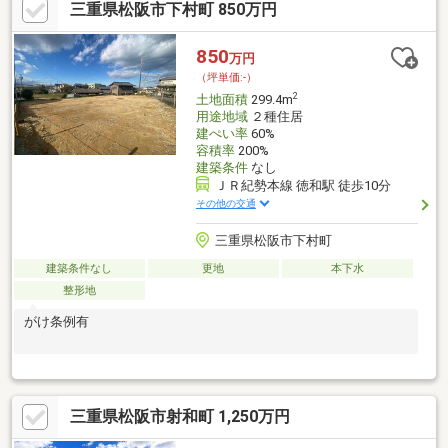
三重県松阪市下村町 850万円
850
万円
（坪単価:-）
2
土地面積
299.4m
用途地域
２種住居
建ぺい率
60%
容積率
200%
建築条件
なし
ＪＲ紀勢本線 徳和駅 徒歩10分
その他の交通
三重県松阪市下村町
建築条件なし
更地
本下水
整形地
がけ条例有
三重県松阪市射和町 1,250万円