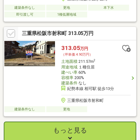
建築条件なし
更地
本下水
即引渡し可
1種低層地域
三重県松阪市射和町 313.05万円
313.05
万円
（坪単価:4.90万円）
2
土地面積
211.57m
用途地域
１種住居
建ぺい率
60%
容積率
200%
建築条件
なし
紀勢本線 相可駅 徒歩13分
三重県松阪市射和町
建築条件なし
更地
もっと見る