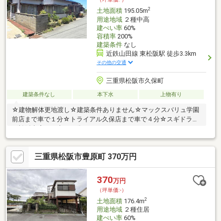
2
土地面積
195.05m
用途地域
２種中高
建ぺい率
60%
容積率
200%
建築条件
なし
近鉄山田線 東松阪駅 徒歩3.3km
その他の交通
三重県松阪市久保町
建築条件なし
本下水
上物有り
☆建物解体更地渡し☆建築条件ありません☆マックスバリュ学園
前店まで車で１分☆トライアル久保店まで車で４分☆スギドラッ
グ松阪南店まで車で３分
三重県松阪市豊原町 370万円
370
万円
（坪単価:-）
2
土地面積
176.4m
用途地域
２種住居
建ぺい率
60%