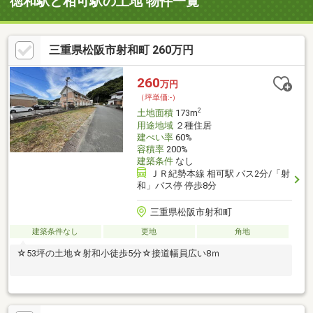
徳和駅と相可駅の土地 物件一覧
三重県松阪市射和町 260万円
260
万円
（坪単価:-）
2
土地面積
173m
用途地域
２種住居
建ぺい率
60%
容積率
200%
建築条件
なし
ＪＲ紀勢本線 相可駅 バス2分/「射
和」バス停 停歩8分
三重県松阪市射和町
建築条件なし
更地
角地
☆53坪の土地☆射和小徒歩5分☆接道幅員広い8ｍ