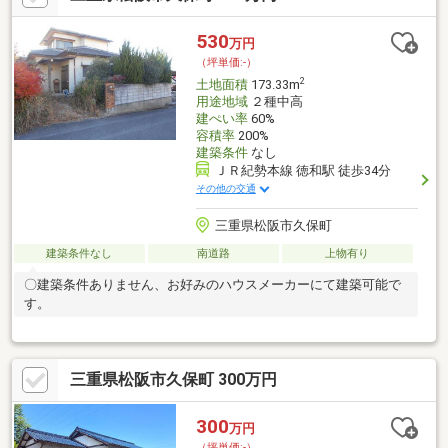
530
万円
（坪単価:-）
2
土地面積
173.33m
用途地域
２種中高
建ぺい率
60%
容積率
200%
建築条件
なし
ＪＲ紀勢本線 徳和駅 徒歩34分
その他の交通
三重県松阪市久保町
建築条件なし
南道路
上物有り
〇建築条件ありません、お好みのハウスメーカーにて建築可能で
す。
三重県松阪市久保町 300万円
300
万円
（坪単価:-）