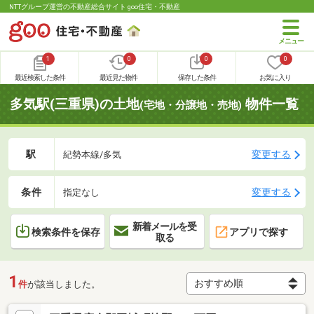
NTTグループ運営の不動産総合サイト goo住宅・不動産
1
0
0
0
最近検索した条件
最近見た物件
保存した条件
お気に入り
多気駅(三重県)の土地
物件一覧
(宅地・分譲地・売地)
駅
変更する
紀勢本線/多気
条件
変更する
指定なし
新着メールを受
検索条件を保存
アプリで探す
取る
1
件
が該当しました。