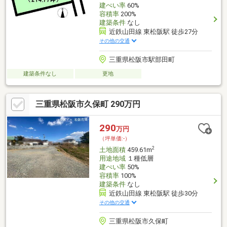
建ぺい率
60%
容積率
200%
建築条件
なし
近鉄山田線 東松阪駅 徒歩27分
その他の交通
三重県松阪市駅部田町
建築条件なし
更地
三重県松阪市久保町 290万円
290
万円
（坪単価:-）
2
土地面積
459.61m
用途地域
１種低層
建ぺい率
50%
容積率
100%
建築条件
なし
近鉄山田線 東松阪駅 徒歩30分
その他の交通
三重県松阪市久保町