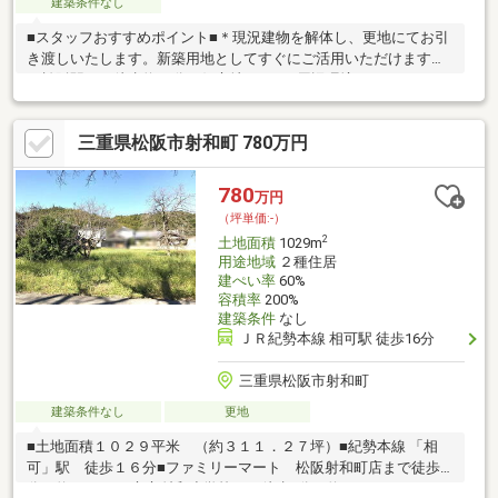
建築条件なし
■スタッフおすすめポイント■＊現況建物を解体し、更地にてお引
き渡しいたします。新築用地としてすぐにご活用いただけます！
＊松阪駅まで徒歩約15分の好立地です。■周辺環境■＊マックスバ
リュ川井町店まで車約4分（1.2km）＊ぎゅーとら ラブリー長月店
まで車約6分（1.2km）■学校■ 幸小学校・殿町中学校
三重県松阪市射和町 780万円
780
万円
（坪単価:-）
2
土地面積
1029m
用途地域
２種住居
建ぺい率
60%
容積率
200%
建築条件
なし
ＪＲ紀勢本線 相可駅 徒歩16分
三重県松阪市射和町
建築条件なし
更地
■土地面積１０２９平米 （約３１１．２７坪）■紀勢本線 「相
可」駅 徒歩１６分■ファミリーマート 松阪射和町店まで徒歩5
分（約330ｍ）■市立射和小学校まで徒歩4分（約300ｍ）■スーパ