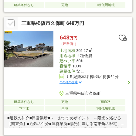
建築条件なし
更地
1種低層地域
三重県松阪市久保町 648万円
648
万円
（坪単価:-）
2
土地面積
201.27m
用途地域
１種低層
建ぺい率
50%
容積率
100%
建築条件
なし
ＪＲ紀勢本線 徳和駅 徒歩31分
その他の交通
三重県松阪市久保町
建築条件なし
更地
南道路
本下水
角地
1種低層地域
■近鉄の仲介■津営業所■～ おすすめポイント ～陽光を浴びる
【南東角】■近鉄の仲介■津営業所■陽光に満ちる南東角の邸宅、
家族の誇りとなる暮らし。 徒歩圏に揃う商業施設で、週末は洗練
された日常を楽しむ。 近隣の医療機関が見守る安心が、子育て世