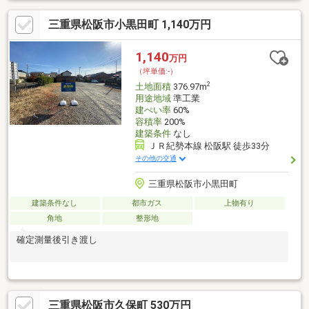
代の未来を支える。 日々の体験が深まる、上質な時間と記憶を紡
三重県松阪市小黒田町 1,140万円
ぐ住まい。
1,140
万円
（坪単価:-）
2
土地面積
376.97m
用途地域
準工業
建ぺい率
60%
容積率
200%
建築条件
なし
ＪＲ紀勢本線 松阪駅 徒歩33分
その他の交通
三重県松阪市小黒田町
建築条件なし
都市ガス
上物有り
角地
整形地
確定測量後引き渡し
三重県松阪市久保町 530万円