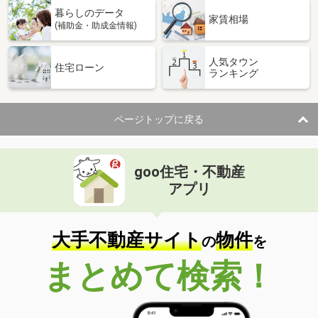
暮らしのデータ
家賃相場
(補助金・助成金情報)
人気タウン
住宅ローン
ランキング
ページトップに戻る
goo住宅・不動産
アプリ
大手不動産サイト
物件
の
を
まとめて検索！