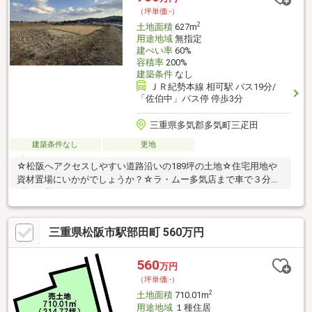
（坪単価:-）
2
土地面積
627m
用途地域
無指定
建ぺい率
60%
容積率
200%
建築条件
なし
ＪＲ紀勢本線 相可駅 バス19分/
「佐伯中」バス停 停歩3分
三重県多気郡多気町三疋田
建築条件なし
更地
☆松阪へアクセスしやすい道路沿いの189坪の土地☆住宅用地や
資材置場にいかがでしょうか？☆ラ・ムー多気店まで車で３分生
活に便利！
三重県松阪市駅部田町 560万円
560
万円
（坪単価:-）
2
土地面積
710.01m
用途地域
１種住居