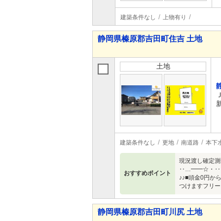
建築条件なし
上物有り
静岡県榛原郡吉田町住吉 土地
土地
建築条件なし
更地
南道路
本下
現況渡し確定測
‥…━━☆・‥
おすすめポイント
♪♪■頭金0円
つけますフリー
静岡県榛原郡吉田町川尻 土地