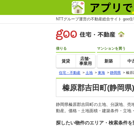
NTTグループ運営の不動産総合サイト goo
借りる
マンションを買う
店舗･
賃貸
新築
中
事業用
住宅・不動産
>
土地
>
東海
>
静岡県
>
榛原
榛原郡吉田町(静岡県
静岡県榛原郡吉田町の土地、分譲地、売
動産。価格・土地面積・建築条件・立地・
探したい物件のエリア・検索条件を