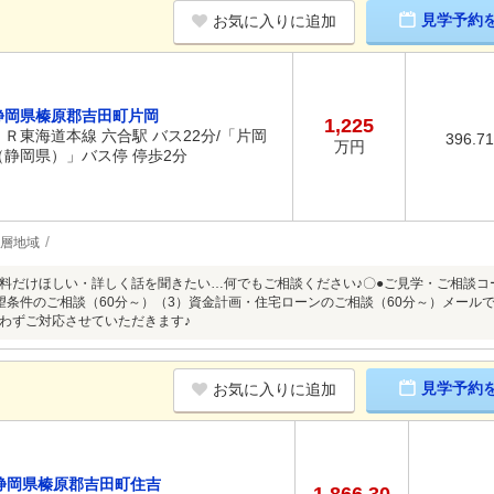
見学予約
お気に入りに追加
静岡県榛原郡吉田町片岡
1,225
ＪＲ東海道本線 六合駅 バス22分/「片岡
396.7
万円
（静岡県）」バス停 停歩2分
低層地域
料だけほしい・詳しく話を聞きたい…何でもご相談ください♪〇●ご見学・ご相談コー
望条件のご相談（60分～）（3）資金計画・住宅ローンのご相談（60分～）メール
わずご対応させていただきます♪
見学予約
お気に入りに追加
静岡県榛原郡吉田町住吉