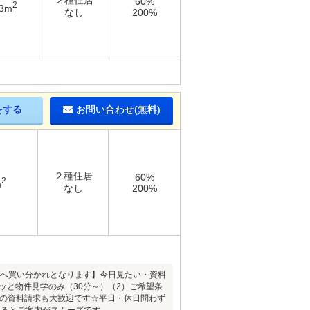
２種住居
60%
2
63m
なし
200%
をする
お問い合わせ(無料)
２種住居
60%
2
m
なし
200%
者様へ買い分かれとなります】今日見たい・資料
ッと物件見学のみ（30分～）（2）ご希望条
らの資料請求も大歓迎です☆平日・休日問わず