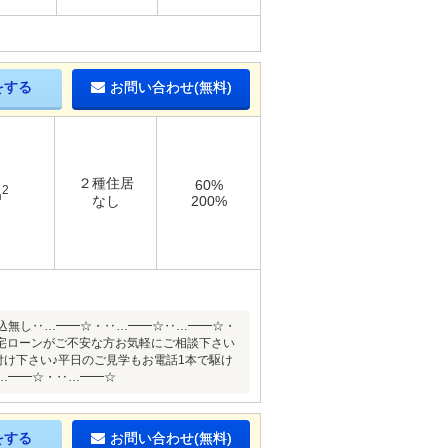
をする
お問い合わせ(無料)
２種住居
60%
2
m
なし
200%
引込無し‥…━━☆・‥…━━☆‥…━━☆・
宅ローンがご不安な方お気軽にご相談下さい
付け下さい♪平日のご見学もお電話1本で駆け
‥…━━☆・‥…━━☆
をする
お問い合わせ(無料)