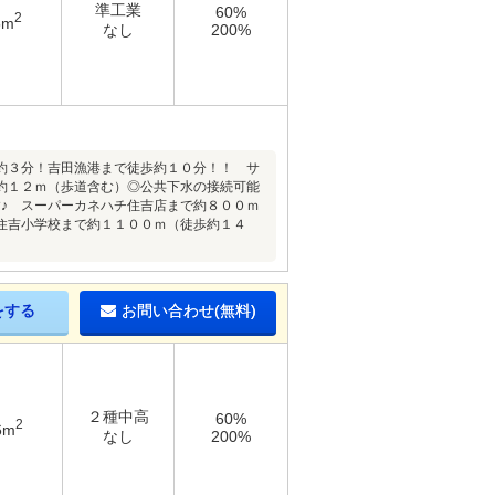
準工業
60%
2
5m
なし
200%
約３分！吉田漁港まで徒歩約１０分！！ サ
約１２ｍ（歩道含む）◎公共下水の接続可能
♪ スーパーカネハチ住吉店まで約８００ｍ
住吉小学校まで約１１００ｍ（徒歩約１４
をする
お問い合わせ(無料)
２種中高
60%
2
6m
なし
200%