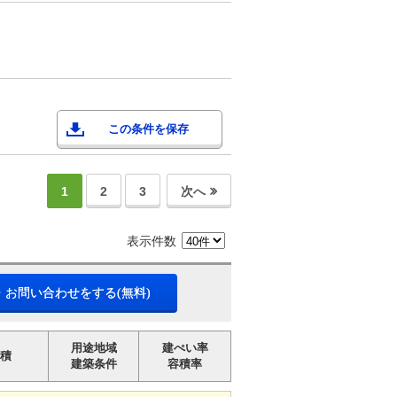
この条件を保存
1
2
3
次へ
表示件数
・お問い合わせをする(無料)
用途地域
建ぺい率
積
建築条件
容積率