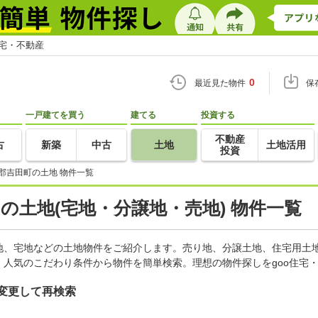
住宅・不動産
0
最近見た物件
保
一戸建てを買う
建てる
投資する
不動産
古
新築
中古
土地
土地活用
投資
郡吉田町の土地 物件一覧
)の土地(宅地・分譲地・売地) 物件一覧
地、宅地などの土地物件をご紹介します。売り地、分譲土地、住宅用土地
人気のこだわり条件から物件を簡単検索。理想の物件探しをgoo住宅
変更して再検索