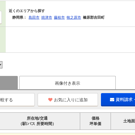
近くのエリアから探す
静岡県：
島田市
焼津市
藤枝市
牧之原市
榛原郡吉田町
画像付き表示
お気に入りに追加
資料請求
所在地/交通
価格
土地面
（駅/バス 所要時間）
坪単価