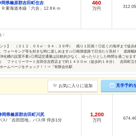
460
静岡県榛原郡吉田町住吉
312.0
ＪＲ東海道本線「六合」12.8Ｋｍ
万円
地
ント】 （３１２．０５㎡・９４．３９坪） 残り１区画！◎近くの海岸まで徒歩
、ウォーキング等を好きな時に楽しめます♪♪◎南側道路で日当たり良好！ 道路幅
浄化槽の設置不要♪◎周辺交通量は比較的少なく、ゆったりとした時間を過ごせます
） ファミリーマート吉田住吉西店まで約１４００ｍ（徒歩約１８分） 吉田町立
ホームページをチェック！！⇒『有限会社駅
見学予約
お気に入りに追加
1,200
静岡県榛原郡吉田町川尻
674.4
バス/「吉田団地」バス停 停歩1分
万円