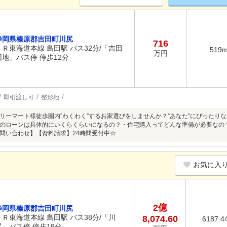
静岡県榛原郡吉田町川尻
716
ＪＲ東海道本線 島田駅 バス32分/「吉田
519
万円
団地」バス停 停歩12分
即引渡し可
整形地
リーマート様徒歩圏内”わくわく”するお家選びをしませんか？”あなた”にぴったり
のローンは具体的にいくらくらいになるの？・住宅購入ってどんな準備が必要なの
問い合わせ】【資料請求】24時間受付中☆
お気に入
2億
静岡県榛原郡吉田町川尻
ＪＲ東海道本線 島田駅 バス38分/「川
8,074.60
6187.4
尻」バス停 停歩19分