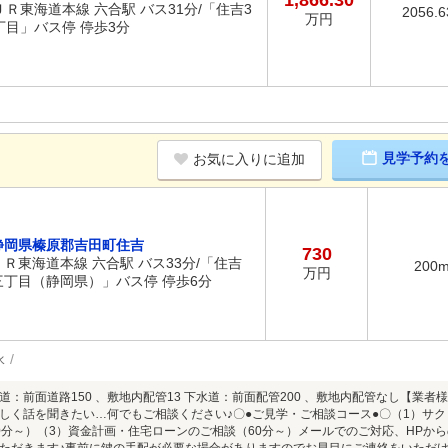
1,866.30
ＪＲ東海道本線 六合駅 バス31分/「住吉3
2056.
万円
丁目」バス停 停歩3分
見学予約
お気に入りに追加
静岡県榛原郡吉田町住吉
730
ＪＲ東海道本線 六合駅 バス33分/「住吉
200
万円
三丁目（静岡県）」バス停 停歩6分
水
道：前面道路150 、敷地内配管13 下水道：前面配管200 、敷地内配管なし【業
しく話を聞きたい…何でもご相談ください♪〇●ご見学・ご相談コース●〇（1）サク
0分～）（3）資金計画・住宅ローンのご相談（60分～）メールでのご対応、HPか