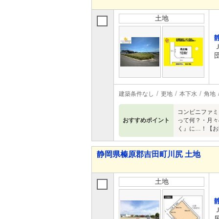
土地
建築条件なし
更地
本下水
角地
コンビニファミ
おすすめポイント
って何？・月々
く』に…！【お
静岡県榛原郡吉田町川尻 土地
土地