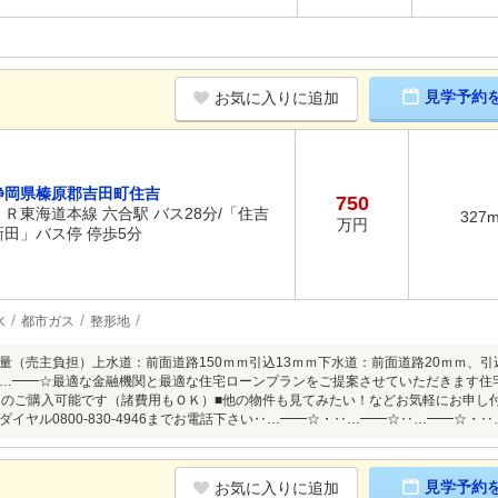
見学予約
お気に入りに追加
静岡県榛原郡吉田町住吉
750
ＪＲ東海道本線 六合駅 バス28分/「住吉
327
万円
新田」バス停 停歩5分
水
都市ガス
整形地
量（売主負担）上水道：前面道路150ｍｍ引込13ｍｍ下水道：前面道路20ｍｍ、
…━━☆最適な金融機関と最適な住宅ローンプランをご提案させていただきます住
からのご購入可能です（諸費用もＯＫ）■他の物件も見てみたい！などお気軽にお申し
ダイヤル0800-830-4946までお電話下さい‥…━━☆・‥…━━☆‥…━━☆・
見学予約
お気に入りに追加