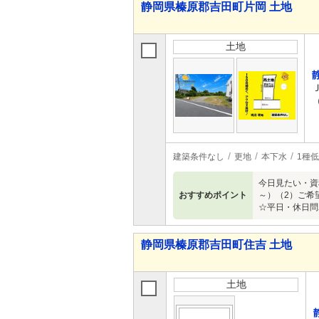
静岡県榛原郡吉田町片岡 土地
土地
建築条件なし
更地
本下水
1種
今日見たい・資
おすすめポイント
～）（2）ご希
☆平日・休日問
静岡県榛原郡吉田町住吉 土地
土地