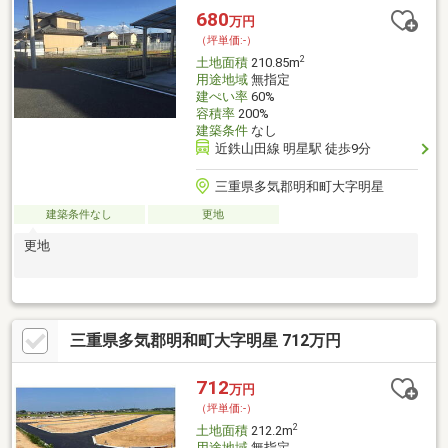
680
万円
（坪単価:-）
2
土地面積
210.85m
用途地域
無指定
建ぺい率
60%
容積率
200%
建築条件
なし
近鉄山田線 明星駅 徒歩9分
三重県多気郡明和町大字明星
建築条件なし
更地
更地
三重県多気郡明和町大字明星 712万円
712
万円
（坪単価:-）
2
土地面積
212.2m
用途地域
無指定