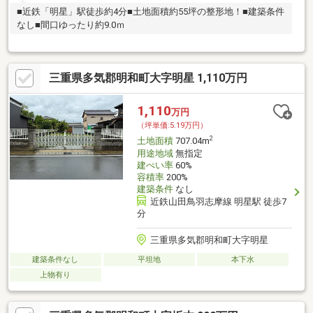
■近鉄「明星」駅徒歩約4分■土地面積約55坪の整形地！■建築条件
なし■間口ゆったり約9.0ｍ
三重県多気郡明和町大字明星 1,110万円
1,110
万円
（坪単価:5.19万円）
2
土地面積
707.04m
用途地域
無指定
建ぺい率
60%
容積率
200%
建築条件
なし
近鉄山田鳥羽志摩線 明星駅 徒歩7
分
三重県多気郡明和町大字明星
建築条件なし
平坦地
本下水
上物有り