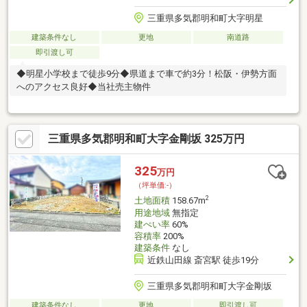
三重県多気郡明和町大字明星
建築条件なし
更地
南道路
即引渡し可
◆明星小学校まで徒歩9分◆県道まで車で約3分！松阪・伊勢方面
へのアクセス良好◆当社売主物件
三重県多気郡明和町大字金剛坂 325万円
325
万円
（坪単価:-）
2
土地面積
158.67m
用途地域
無指定
建ぺい率
60%
容積率
200%
建築条件
なし
近鉄山田線 斎宮駅 徒歩19分
三重県多気郡明和町大字金剛坂
建築条件なし
更地
即引渡し可