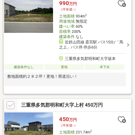
990
万円
（坪単価:-）
2
土地面積
934m
用途地域
無指定
建ぺい率
60%
容積率
200%
建築条件
なし
近鉄山田線 斎宮駅 バス15分/「馬
之上」バス停 停歩6分
三重県多気郡明和町大字坂本
建築条件なし
更地
本下水
敷地面積約２８２坪！更地！県道沿い！
三重県多気郡明和町大字上村 450万円
450
万円
（坪単価:-）
2
土地面積
231.74m