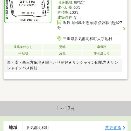
用途地域
無指定
建ぺい率
60%
容積率
200%
建築条件
なし
近鉄山田鳥羽志摩線 斎宮駅 徒歩27
分
三重県多気郡明和町大字池村
建築条件なし
更地
南道路
平坦地
角地
即引渡し可
東・南・西三方角地★陽当たり良好★サンシャイン団地内★サン
シャインバス停前
1～17
件
地域
変更する
多気郡明和町