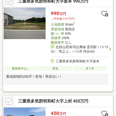
三重県多気郡明和町大字坂本 990万円
990
万円
（坪単価:3.51万円）
2
土地面積
934m
用途地域
無指定
建ぺい率
60%
容積率
200%
建築条件
なし
近鉄山田鳥羽志摩線 斎宮駅 バス15
分/「馬之上」バス停 停歩6分
三重県多気郡明和町大字坂本
建築条件なし
更地
本下水
敷地面積約282坪！更地！県道沿い！
三重県多気郡明和町大字上村 450万円
450
万円