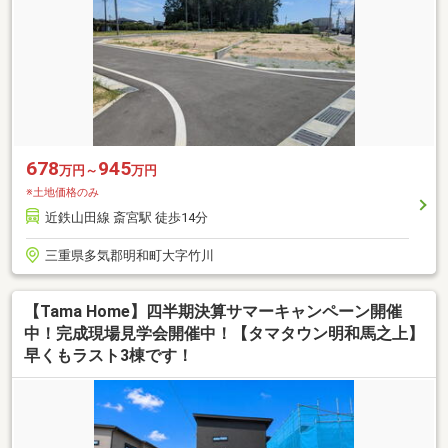
678
945
万円～
万円
※土地価格のみ
近鉄山田線 斎宮駅 徒歩14分
三重県多気郡明和町大字竹川
【Tama Home】四半期決算サマーキャンペーン開催
中！完成現場見学会開催中！【タマタウン明和馬之上】
早くもラスト3棟です！