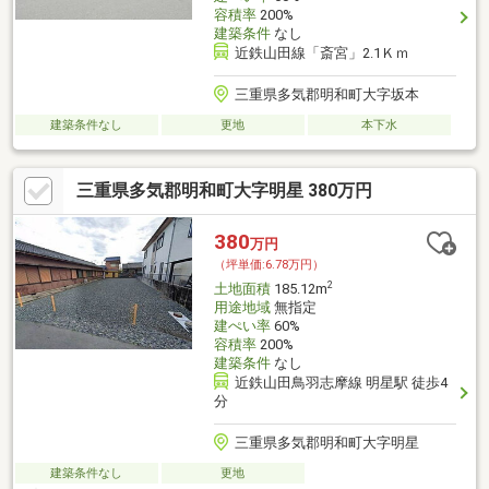
容積率
200%
建築条件
なし
近鉄山田線「斎宮」2.1Ｋｍ
三重県多気郡明和町大字坂本
建築条件なし
更地
本下水
三重県多気郡明和町大字明星 380万円
380
万円
（坪単価:6.78万円）
2
土地面積
185.12m
用途地域
無指定
建ぺい率
60%
容積率
200%
建築条件
なし
近鉄山田鳥羽志摩線 明星駅 徒歩4
分
三重県多気郡明和町大字明星
建築条件なし
更地