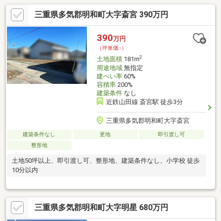
三重県多気郡明和町大字斎宮 390万円
390
万円
（坪単価:-）
2
土地面積
181m
用途地域
無指定
建ぺい率
60%
容積率
200%
建築条件
なし
近鉄山田線 斎宮駅 徒歩3分
三重県多気郡明和町大字斎宮
建築条件なし
更地
即引渡し可
整形地
土地50坪以上、即引渡し可、整形地、建築条件なし、小学校 徒歩
10分以内
三重県多気郡明和町大字明星 680万円