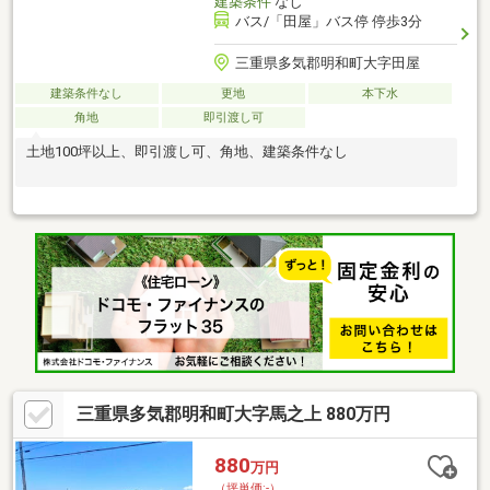
建築条件
なし
バス/「田屋」バス停 停歩3分
三重県多気郡明和町大字田屋
建築条件なし
更地
本下水
角地
即引渡し可
土地100坪以上、即引渡し可、角地、建築条件なし
三重県多気郡明和町大字馬之上 880万円
880
万円
（坪単価:-）