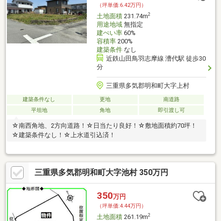
（坪単価:6.42万円）
2
土地面積
231.74m
用途地域
無指定
建ぺい率
60%
容積率
200%
建築条件
なし
近鉄山田鳥羽志摩線 漕代駅 徒歩30
分
三重県多気郡明和町大字上村
建築条件なし
更地
南道路
平坦地
角地
即引渡し可
☆南西角地、2方向道路！☆日当たり良好！☆敷地面積約70坪！
☆建築条件なし！☆上水道引込済！
三重県多気郡明和町大字池村 350万円
350
万円
（坪単価:4.44万円）
2
土地面積
261.19m