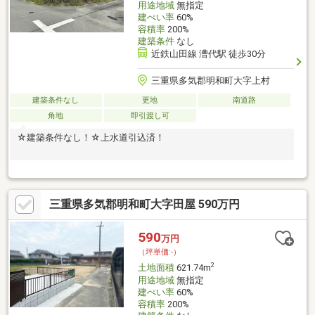
用途地域
無指定
建ぺい率
60%
容積率
200%
建築条件
なし
近鉄山田線 漕代駅 徒歩30分
三重県多気郡明和町大字上村
建築条件なし
更地
南道路
角地
即引渡し可
☆建築条件なし！☆上水道引込済！
三重県多気郡明和町大字田屋 590万円
590
万円
（坪単価:-）
2
土地面積
621.74m
用途地域
無指定
建ぺい率
60%
容積率
200%