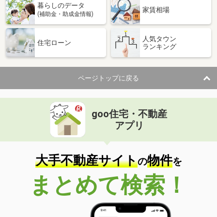
暮らしのデータ
家賃相場
(補助金・助成金情報)
人気タウン
住宅ローン
ランキング
ページトップに戻る
goo住宅・不動産
アプリ
大手不動産サイト
物件
の
を
まとめて検索！