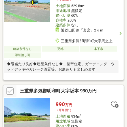
2
土地面積
529.8m
用途地域
無指定
建ぺい率
60%
容積率
200%
建築条件
なし
近鉄山田線「斎宮」2Ｋｍ
三重県多気郡明和町大字馬之上
建築条件なし
更地
本下水
即引渡し可
◆陽当たり良好◆建築条件なし◆二世帯住宅、ガーデニング、ウ
ッドデッキやガレージ設置等、お庭造りも楽しめます
三重県多気郡明和町大字坂本 990万円
990
万円
（坪単価:-）
2
土地面積
934m
用途地域
無指定
建ぺい率
60%