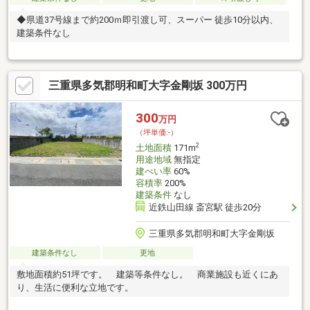
◆県道37号線まで約200ｍ即引渡し可、スーパー 徒歩10分以内、
建築条件なし
三重県多気郡明和町大字金剛坂 300万円
300
万円
（坪単価:-）
2
土地面積
171m
用途地域
無指定
建ぺい率
60%
容積率
200%
建築条件
なし
近鉄山田線 斎宮駅 徒歩20分
三重県多気郡明和町大字金剛坂
建築条件なし
更地
敷地面積約51坪です。 建築等条件なし。 商業施設も近くにあ
り、生活に便利な立地です。