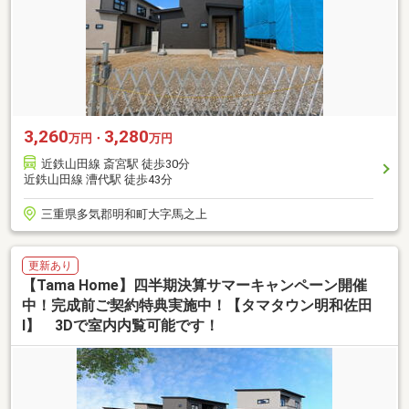
3,260
3,280
万円・
万円
近鉄山田線 斎宮駅 徒歩30分
近鉄山田線 漕代駅 徒歩43分
三重県多気郡明和町大字馬之上
更新あり
【Tama Home】四半期決算サマーキャンペーン開催
中！完成前ご契約特典実施中！【タマタウン明和佐田
Ⅰ】 3Dで室内内覧可能です！