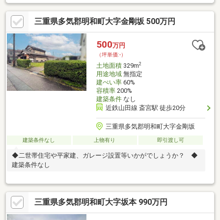
三重県多気郡明和町大字金剛坂 500万円
500
万円
（坪単価:-）
2
土地面積
329m
用途地域
無指定
建ぺい率
60%
容積率
200%
建築条件
なし
近鉄山田線 斎宮駅 徒歩20分
三重県多気郡明和町大字金剛坂
建築条件なし
上物有り
即引渡し可
◆二世帯住宅や平家建、ガレージ設置等いかがでしょうか？ ◆
建築条件なし
三重県多気郡明和町大字坂本 990万円