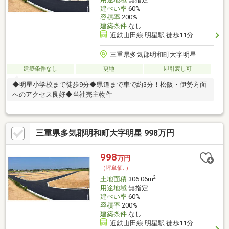
建ぺい率
60%
容積率
200%
建築条件
なし
近鉄山田線 明星駅 徒歩11分
三重県多気郡明和町大字明星
建築条件なし
更地
即引渡し可
◆明星小学校まで徒歩9分◆県道まで車で約3分！松阪・伊勢方面
へのアクセス良好◆当社売主物件
三重県多気郡明和町大字明星 998万円
998
万円
（坪単価:-）
2
土地面積
306.06m
用途地域
無指定
建ぺい率
60%
容積率
200%
建築条件
なし
近鉄山田線 明星駅 徒歩11分