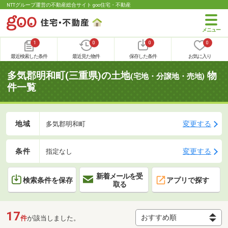
NTTグループ運営の不動産総合サイト goo住宅・不動産
1
0
0
0
最近検索した条件
最近見た物件
保存した条件
お気に入り
多気郡明和町(三重県)の土地
物
(宅地・分譲地・売地)
件一覧
地域
変更する
多気郡明和町
条件
変更する
指定なし
新着メールを受
検索条件を保存
アプリで探す
取る
17
件
が該当しました。