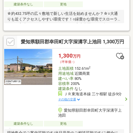
建築条件なし
更地
☆約432.75坪の広々敷地で新しい生活を始めませんか？☆○大通
りも近くアクセスしやすい環境です！○緑豊かな環境でスローラ
イフを実現できます☆○ガーデニングや家庭菜園なども楽しめま
す 【 お問合せは、こちらまで 】 ＼ 0120-07-
1644 ／☆お客様の物件のご希望をお聞かせください！☆資料
愛知県額田郡幸田町大字深溝字上池田 1,300万円
請求・案内予約はもちろん、気になったことなど何でもお気軽に
お問い合わせください。お待ちしております（＾＾）
1,300
万円
（坪単価:-）
2
土地面積
152.61m
用途地域
近隣商業
建ぺい率
80%
容積率
200%
建築条件
なし
ＪＲ東海道本線 三ケ根駅 徒歩9分
その他の交通
愛知県額田郡幸田町大字深溝字上
池田
建築条件なし
更地
現地集合でご案内可能です/当日見学のご相談可能です/ご都合に