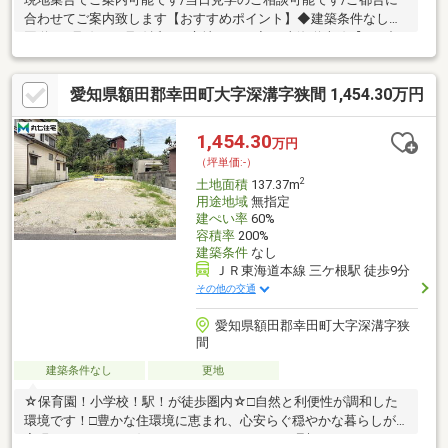
合わせてご案内致します【おすすめポイント】◆建築条件なし◆
国道248号線、23号線近くの立地です。◆JR東海道本線【三ヶ根
駅】徒歩9分◆深溝小学校徒歩9分まずは『資料請求（無料）』か
らお気軽にお問い合わせください。気になる税金、契約諸費用に
愛知県額田郡幸田町大字深溝字狭間 1,454.30万円
ついてイチからご説明いたします。お問い合わせはフリーダイヤ
ル(無料)0120-780-008まで。不動産のことなら、センチュリー21
なみと不動産へおまかせください。
1,454.30
万円
（坪単価:-）
2
土地面積
137.37m
用途地域
無指定
建ぺい率
60%
容積率
200%
建築条件
なし
ＪＲ東海道本線 三ケ根駅 徒歩9分
その他の交通
愛知県額田郡幸田町大字深溝字狭
間
建築条件なし
更地
☆保育園！小学校！駅！が徒歩圏内☆□自然と利便性が調和した
環境です！□豊かな住環境に恵まれ、心安らぐ穏やかな暮らしが
実現できます。□お好みのハウスメーカーで、理想のマイホーム