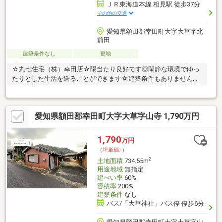
ＪＲ東海道本線 相見駅 徒歩37分
その他の交通
愛知県額田郡幸田町大字大草字北
前田
建築条件なし
更地
☆丸七住宅（株）幸田店☆陽当たり良好です◎閑静な環境でゆっ
たりとした生活を送ることができます☆建築条件もありません！
＼お客様の物件のご希望をお聞かせください！/資料請求・案内予
約はもちろん、気になったことなど何でもお気軽にお問い合わせ
ください。お待ちしております（＾＾）
愛知県額田郡幸田町大字大草字山寺 1,790万円
1,790
万円
（坪単価:-）
2
土地面積
734.55m
用途地域
無指定
建ぺい率
60%
容積率
200%
建築条件
なし
バス/「大草神社」バス停 停歩6分