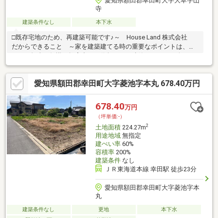
愛知県額田郡幸田町大字大草字山
寺
建築条件なし
本下水
□既存宅地のため、再建築可能です♪～ House Land 株式会社
だからできること ～家を建築建てる時の重要なポイントは、メ
ーカー担当の知識と提案力！！信頼できる建築メーカー紹介はも
ちろん、メーカートップクラスの優秀な担当者をご紹介致しま
す！！住宅ローンや火災保険、登記に至るまですべて弊社担当を
愛知県額田郡幸田町大字菱池字本丸 678.40万円
窓口にワンストップサービス致します！！
678.40
万円
（坪単価:-）
2
土地面積
224.27m
用途地域
無指定
建ぺい率
60%
容積率
200%
建築条件
なし
ＪＲ東海道本線 幸田駅 徒歩23分
愛知県額田郡幸田町大字菱池字本
丸
建築条件なし
更地
本下水