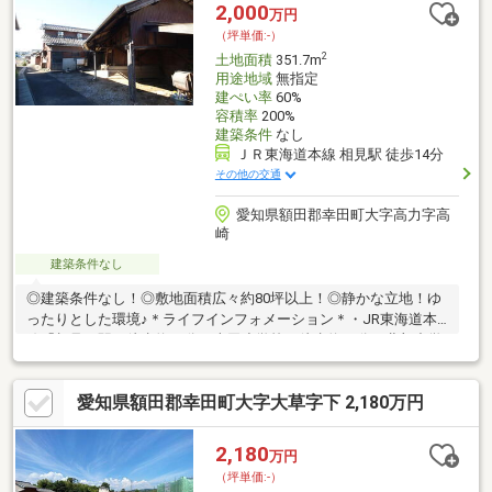
2,000
万円
（坪単価:-）
2
土地面積
351.7m
用途地域
無指定
建ぺい率
60%
容積率
200%
建築条件
なし
ＪＲ東海道本線 相見駅 徒歩14分
その他の交通
愛知県額田郡幸田町大字高力字高
崎
建築条件なし
◎建築条件なし！◎敷地面積広々約80坪以上！◎静かな立地！ゆ
ったりとした環境♪＊ライフインフォメーション＊・JR東海道本
線「相見」駅：徒歩約19分・幸田小学校：徒歩約12分・北部中学
校：徒歩約5分・セブンイレブン幸田高力店：徒歩約4分・ヤマダ
デンキ テックランド幸田店：徒歩約9分・ファッションセンター
愛知県額田郡幸田町大字大草字下 2,180万円
しまむら幸田店：徒歩約10分・あいみこどもクリニック：徒歩約
9分・スギ薬局 幸田相見店：徒歩約10分・あいみ歯科：徒歩約10
分・MAXバリュー カメリアガーデン幸田：徒歩約11分
2,180
万円
（坪単価:-）