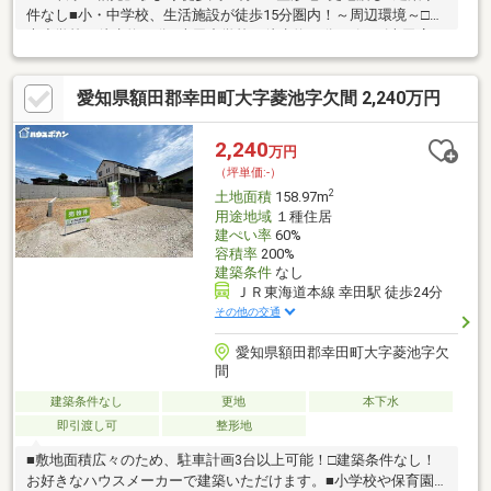
件なし■小・中学校、生活施設が徒歩15分圏内！～周辺環境～□中
央小学校：徒歩約12分□幸田中学校：徒歩約15分□ピアゴ幸田店：
徒歩約11分□ミニストップ幸田大草店：徒歩約10分□ゲンキー大草
店：徒歩約3分
愛知県額田郡幸田町大字菱池字欠間 2,240万円
2,240
万円
（坪単価:-）
2
土地面積
158.97m
用途地域
１種住居
建ぺい率
60%
容積率
200%
建築条件
なし
ＪＲ東海道本線 幸田駅 徒歩24分
その他の交通
愛知県額田郡幸田町大字菱池字欠
間
建築条件なし
更地
本下水
即引渡し可
整形地
■敷地面積広々のため、駐車計画3台以上可能！□建築条件なし！
お好きなハウスメーカーで建築いただけます。■小学校や保育園