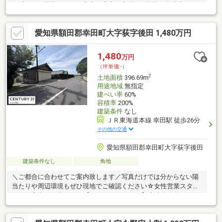
が近く、お子様がいるご家庭も安心の立地！□現地は造成済みの
ため、スムーズな建物プランのご提案が可能です。＊＊ライフイ
ンフォメーション＊＊■JR東海道本線「幸田」駅…徒歩約24分□中
愛知県額田郡幸田町大字荻字後田 1,480万円
央小学校…徒歩約11分■幸田中学校…徒歩約15分□ゲンキー大草店…
徒歩約6分■わしだ保育園…徒歩約10分物件の詳細はもちろん、住
宅ローンなどのご相談も承ります！まずはお気軽にお問い合わせ
1,480
万円
ください♪
（坪単価:-）
2
土地面積
396.69m
用途地域
無指定
建ぺい率
60%
容積率
200%
建築条件
なし
ＪＲ東海道本線 幸田駅 徒歩26分
その他の交通
愛知県額田郡幸田町大字荻字後田
建築条件なし
角地
＼ご都合に合わせてご案内致します／写真だけでは分からない陽
当たりや周辺環境もぜひ現地でご確認ください☆女性営業スタッ
フのご案内も可能です☆【おすすめポイント】◆建築条件なし、
土地面積100坪超◆国道248号線、23号線近くの立地です。◆幸田
町立図書館など生活便利施設が充実【周辺環境】◆荻谷小学校…