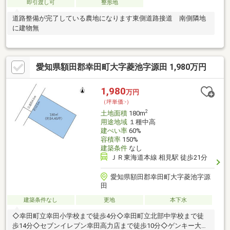
即引渡し可
整形地
道路整備が完了している農地になります東側道路接道 南側隣地
に建物無
愛知県額田郡幸田町大字菱池字源田 1,980万円
1,980
万円
（坪単価:-）
2
土地面積
180m
用途地域
１種中高
建ぺい率
60%
容積率
150%
建築条件
なし
ＪＲ東海道本線 相見駅 徒歩21分
愛知県額田郡幸田町大字菱池字源
田
建築条件なし
更地
本下水
◇幸田町立幸田小学校まで徒歩4分◇幸田町立北部中学校まで徒
歩14分◇セブンイレブン幸田高力店まで徒歩10分◇ゲンキー大草