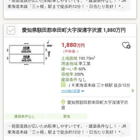
・前面道路が広いため駐車しやすいです。・建築条件なし！・JR
東海道本線「三ヶ根」駅まで徒歩約12分！・日当たり良好！＊ラ
イフインフォメーション＊・JR東海道本線「三ヶ根」駅まで徒歩
約12分・深溝小学校まで徒歩約14分・南部中学校まで徒歩約9
分・スーパーセンタートライアル幸田店まで徒歩約13分・幸田あ
愛知県額田郡幸田町大字深溝字沢渡 1,880万円
けぼの第二幼稚園まで徒歩約13分・里保育園まで徒歩約15分・深
溝保育園まで徒歩約13分・JAあいち三河 深溝支店まで徒歩約14
分・三ヶ根クリニックまで徒歩約16分・スーパーセンターオーク
1,880
万円
ワ 幸田店まで徒歩約27分・ドミー幸田店まで徒歩約38分
（坪単価:-）
2
土地面積
193.75m
用途地域
準工業
建ぺい率
60%
容積率
200%
建築条件
なし
ＪＲ東海道本線 三ケ根駅 徒歩12分
その他の交通
愛知県額田郡幸田町大字深溝字沢
渡
建築条件なし
更地
・前面道路が広いため駐車しやすいです。・建築条件なし！・JR
東海道本線「三ヶ根」駅まで徒歩約12分！・日当たり良好！＊ラ
イフインフォメーション＊・JR東海道本線「三ヶ根」駅まで徒歩