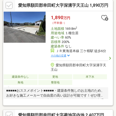
がございます！・閑静な住宅街ですが市街地が近いため、休日に
愛知県額田郡幸田町大字深溝字天王山 1,890万円
はご家族で外出もお気軽にたのしむことができます！■■■■■周辺
環境■■■■■・深溝小学校まで約683ｍ、徒歩約9分・南部中学校ま
で約1500ｍ、徒歩約19分・ローソン幸田上天白店まで約414ｍ、
1,890
万円
徒歩約6分・ＪＡあいち三河深溝まで約184ｍ、徒歩約3分
（坪単価:-）
2
土地面積
169.8m
用途地域
１種住居
建ぺい率
60%
容積率
200%
建築条件
なし
ＪＲ東海道本線 三ケ根駅 徒歩6分
その他の交通
愛知県額田郡幸田町大字深溝字天
王山
建築条件なし
更地
本下水
角地
整形地
■■■■■おススメポイント■■■■■・建築条件無しのお土地のため、
お好きな施工メーカーで自由度の高い設計が可能です！ぜひ理想
のマイホームをこちらのお土地で実現させましょう！・周辺交通
量が少ないため、騒音や振動の軽減、安全性の向上のメリット等
がございます！・閑静な住宅街ですが市街地が近いため、休日に
愛知県額田郡幸田町大字菱池字内池 2,407万円
はご家族で外出もお気軽にたのしむことができます！■■■■■周辺