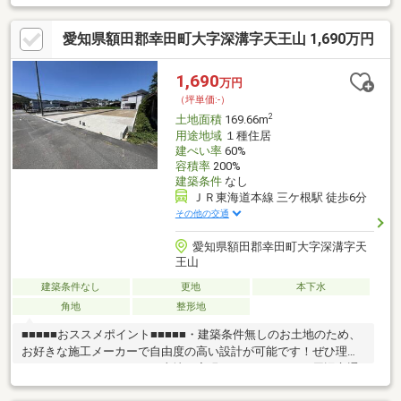
量が少ないため、騒音や振動の軽減、安全性の向上のメリット等
がございます！・閑静な住宅街ですが市街地が近いため、休日に
愛知県額田郡幸田町大字深溝字天王山 1,690万円
はご家族で外出もお気軽にたのしむことができます！■■■■■周辺
環境■■■■■・深溝小学校まで約683ｍ、徒歩約9分・南部中学校ま
で約1500ｍ、徒歩約19分・ローソン幸田上天白店まで約414ｍ、
1,690
万円
徒歩約6分・ＪＡあいち三河深溝まで約184ｍ、徒歩約3分
（坪単価:-）
2
土地面積
169.66m
用途地域
１種住居
建ぺい率
60%
容積率
200%
建築条件
なし
ＪＲ東海道本線 三ケ根駅 徒歩6分
その他の交通
愛知県額田郡幸田町大字深溝字天
王山
建築条件なし
更地
本下水
角地
整形地
■■■■■おススメポイント■■■■■・建築条件無しのお土地のため、
お好きな施工メーカーで自由度の高い設計が可能です！ぜひ理想
のマイホームをこちらのお土地で実現させましょう！・周辺交通
量が少ないため、騒音や振動の軽減、安全性の向上のメリット等