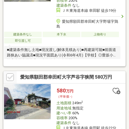
容積率
200%
建築条件
なし
ＪＲ東海道本線 幸田駅 徒歩19分
愛知県額田郡幸田町大字野場字鶏
島
建築条件なし
本下水
上物有り
即引渡し可
■建築条件無し土地■現況渡し(解体見積あり)■再建築可能■前面道
路狭あい協議済■現況平面図あり(令和6年4月)【学校】◎豊坂小学
校◎幸田中学校◎JR東海道本線 幸田駅
愛知県額田郡幸田町大字芦谷字狭間 580万円
580
万円
（坪単価:-）
2
土地面積
249m
用途地域
無指定
建ぺい率
60%
容積率
200%
建築条件
なし
ＪＲ東海道本線 幸田駅 徒歩22分