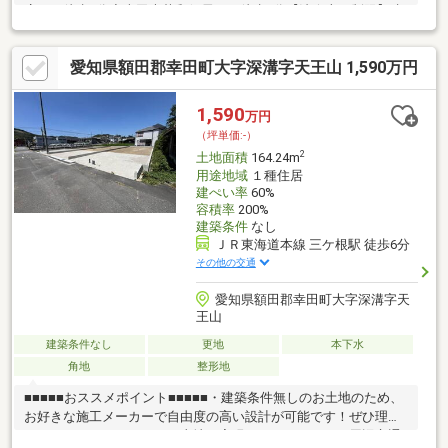
店まで徒歩7分◇幸田大草郵便局まで徒歩3分【法令上の制限】建
基法第２２条指定、宅地造成及び特定盛土等規制法、農地法、道
路斜線制限、隣地斜線制限、日影制限・農地法第５条の届出要す
愛知県額田郡幸田町大字深溝字天王山 1,590万円
（費用買主負担）【設備】公営水道・公共下水・個別プロパン
1,590
万円
（坪単価:-）
2
土地面積
164.24m
用途地域
１種住居
建ぺい率
60%
容積率
200%
建築条件
なし
ＪＲ東海道本線 三ケ根駅 徒歩6分
その他の交通
愛知県額田郡幸田町大字深溝字天
王山
建築条件なし
更地
本下水
角地
整形地
■■■■■おススメポイント■■■■■・建築条件無しのお土地のため、
お好きな施工メーカーで自由度の高い設計が可能です！ぜひ理想
のマイホームをこちらのお土地で実現させましょう！・周辺交通