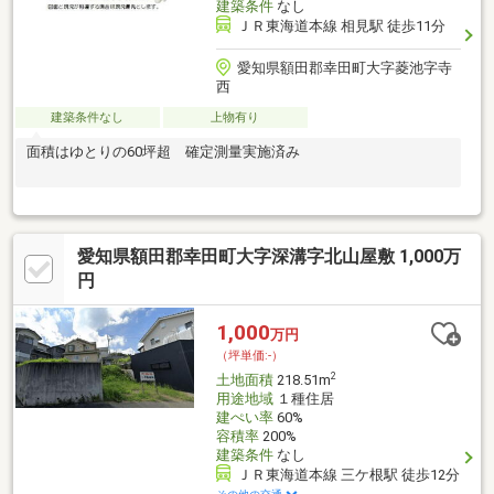
建築条件
なし
ＪＲ東海道本線 相見駅 徒歩11分
愛知県額田郡幸田町大字菱池字寺
西
建築条件なし
上物有り
面積はゆとりの60坪超 確定測量実施済み
愛知県額田郡幸田町大字深溝字北山屋敷 1,000万
円
1,000
万円
（坪単価:-）
2
土地面積
218.51m
用途地域
１種住居
建ぺい率
60%
容積率
200%
建築条件
なし
ＪＲ東海道本線 三ケ根駅 徒歩12分