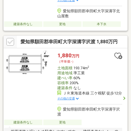
その他の交通
愛知県額田郡幸田町大字深溝字北
山屋敷
建築条件なし
更地
本下水
愛知県額田郡幸田町大字深溝字沢渡 1,880万円
1,880
万円
（坪単価:-）
2
土地面積
193.74m
用途地域
準工業
建ぺい率
60%
容積率
200%
建築条件
なし
ＪＲ東海道本線 三ケ根駅 徒歩12分
その他の交通
愛知県額田郡幸田町大字深溝字沢
渡
建築条件なし
更地