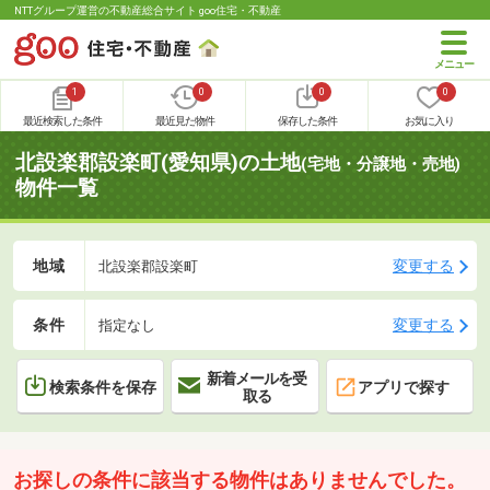
NTTグループ運営の不動産総合サイト goo住宅・不動産
1
0
0
0
最近検索した条件
最近見た物件
保存した条件
お気に入り
北設楽郡設楽町(愛知県)の土地
(宅地・分譲地・売地)
物件一覧
地域
変更する
北設楽郡設楽町
条件
変更する
指定なし
新着メールを受
検索条件を保存
アプリで探す
取る
お探しの条件に該当する物件はありませんでした。