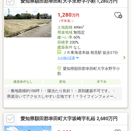
愛知県額田郡幸田町大字永野字小割 1,280万円
約1324ｍ◆幸田中学校…約1939ｍまずは『資料請求（無料）』か
らお気軽にお問い合わせください。気になる税金、契約諸費用に
ついてご説明いたします。不動産のことなら、センチュリー21な
1,280
万円
みと不動産へおまかせください。
（坪単価:-）
2
土地面積
499m
用途地域
無指定
建ぺい率
60%
容積率
200%
建築条件
なし
ＪＲ東海道本線 相見駅 徒歩27分
その他の交通
愛知県額田郡幸田町大字永野字小
割
建築条件なし
更地
本下水
・敷地面積約150坪！・陽当たり良好！・原則建築不可です。・
県道沿いでアクセスしやすい立地です！＊ライフインフォメーシ
ョン＊・ＪＲ東海道本線「相見」駅まで徒歩約27分・豊坂小学校
まで徒歩約29分・幸田中学校まで徒歩約38分・JAあいち三河相見
支店まで徒歩約22分・ジップドラッグ幸田店まで徒歩約29分・マ
愛知県額田郡幸田町大字坂崎字礼硲 2,680万円
ックスバリュー幸田まで徒歩約28分・あいみこどもクリニックま
で徒歩約24分・エディオン幸田店まで徒歩約30分・幸田中央クリ
ニックまで徒歩約25分・スギ薬局幸田相見店まで徒歩約24分・