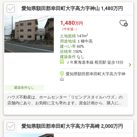
合った金融機関をご紹介いたします。【建築会社のご紹介ができ
愛知県額田郡幸田町大字高力字神山 1,480万円
ます！！】・大手ハウスメーカーから地元の工務店まで、様々な
建築会社をご紹介できます！お客様の物件のご希望条件をお聞か
せ下さい！大切なお住まいの物件情報だけではなく、それぞれの
1,480
万円
お客様に合った返済方法や金融機関のご紹介も承ります！どんな
（坪単価:-）
ことでもお気軽にご相談ください！
2
土地面積
147m
用途地域
１種中高
建ぺい率
60%
容積率
150%
建築条件
なし
ＪＲ東海道本線 相見駅 徒歩13分
愛知県額田郡幸田町大字高力字神
山
建築条件なし
ハウズ不動産は、ホームセンター「リビングスタイルハウズ」の
店舗内にあり、お気軽に立ち寄れます。資金計画から、購入につ
いて丁寧にご説明することを心掛けております。また、弊社は、
自然素材をたっぷり使ったリフォーム、おうち時間を楽しむガー
デン、一枚板の家具、雑貨の販売等、住まいに関するご要望をワ
愛知県額田郡幸田町大字高力字高崎 2,000万円
ンストップで対応できます。まずはお気軽にご相談ください。