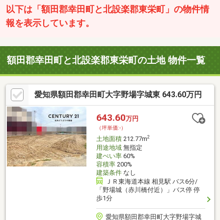
以下は「額田郡幸田町と北設楽郡東栄町」の物件情
報を表示しています。
額田郡幸田町と北設楽郡東栄町の土地 物件一覧
愛知県額田郡幸田町大字野場字城東 643.60万円
643.60
万円
（坪単価:-）
2
土地面積
212.77m
用途地域
無指定
建ぺい率
60%
容積率
200%
建築条件
なし
ＪＲ東海道本線 相見駅 バス6分/
「野場城（赤川橋付近）」バス停 停
歩1分
愛知県額田郡幸田町大字野場字城