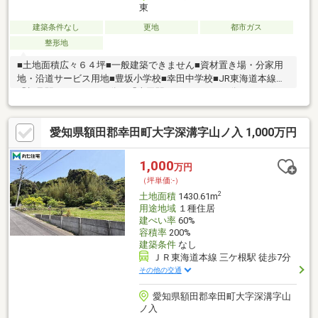
東
建築条件なし
更地
都市ガス
整形地
■土地面積広々６４坪■一般建築できません■資材置き場・分家用
地・沿道サービス用地■豊坂小学校■幸田中学校■JR東海道本線
「相見駅」までバス６分、「幸田駅」までバス１０分・えこたん
バス「野場城（赤川橋付近）」停から徒歩１分
愛知県額田郡幸田町大字深溝字山ノ入 1,000万円
1,000
万円
（坪単価:-）
2
土地面積
1430.61m
用途地域
１種住居
建ぺい率
60%
容積率
200%
建築条件
なし
ＪＲ東海道本線 三ケ根駅 徒歩7分
その他の交通
愛知県額田郡幸田町大字深溝字山
ノ入