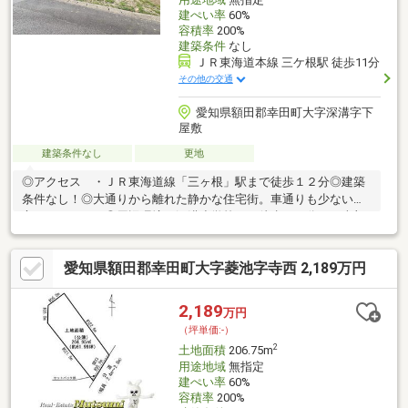
建ぺい率
60%
容積率
200%
建築条件
なし
ＪＲ東海道本線 三ケ根駅 徒歩11分
その他の交通
愛知県額田郡幸田町大字深溝字下
屋敷
建築条件なし
更地
◎アクセス ・ＪＲ東海道線「三ヶ根」駅まで徒歩１２分◎建築
条件なし！◎大通りから離れた静かな住宅街。車通りも少ない安
心なエリアです◎周辺環境 深溝小学校・・徒歩１６分 南部
中学校・・徒歩１６分 ファミリーマート・・徒歩１３分
愛知県額田郡幸田町大字菱池字寺西 2,189万円
2,189
万円
（坪単価:-）
2
土地面積
206.75m
用途地域
無指定
建ぺい率
60%
容積率
200%