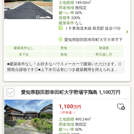
2
土地面積
149.02m
用途地域
無指定
建ぺい率
60%
容積率
200%
建築条件
なし
ＪＲ東海道本線 相見駅 徒歩17分
愛知県額田郡幸田町大字大草字下
建築条件なし
更地
南道路
本下水
角地
即引渡し可
■建築条件なし！お好きなハウスメーカーで建築いただけます。□
開発分譲地です◎■上下水引込有につき建築費用を抑えられま
す。□小・中学校が近くお子様がいるご家庭も安心。＊＊ライフ
インフォメーション＊＊■JR東海道本線「相見」駅…徒歩約17分□
幸田小学校…徒歩約8分■北部中学校…徒歩約12分□大草保育園…徒
愛知県額田郡幸田町大字野場字鶏島 1,100万円
歩約11分■カネスエ幸田店…車約3分物件の詳細はもちろん、住宅
ローンなどのご相談も承ります！まずはお気軽にお問い合わせく
ださい♪
1,100
万円
（坪単価:-）
2
土地面積
495.24m
用途地域
無指定
建ぺい率
60%