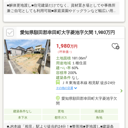
■解体更地渡し■住宅建築だけでなく、資材置き場としてや事務所
兼ご自宅としても利用可能■家庭菜園やドッグランなど幅広い用
途が可能です
愛知県額田郡幸田町大字菱池字欠間 1,980万円
1,980
万円
（坪単価:-）
2
土地面積
181.06m
用途地域
１種住居
建ぺい率
60%
容積率
200%
建築条件
なし
ＪＲ東海道本線 相見駅 徒歩24分
その他の交通
愛知県額田郡幸田町大字菱池字欠
間
建築条件なし
更地
南道路
本下水
都市ガス
角地
■JR本線「相見」駅より徒歩約24分！■整形地■更地渡し■建築条