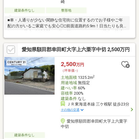
崎
建築条件なし
整形地
■車・人通りが少ない閑静な住宅街に位置するのでお子様やご年
配の方がいるご家庭でも安心◎□前面道路約5.9m！日当たりも良
好です♪■駐車3台以上計画可能！間口ゆったりのため駐車が快適
です！□ピアゴまで徒歩約５分！お買い物にも便利な立地です◎
＊＊ライフインフォメーション＊＊■JR東海道本線「幸田」駅…徒
愛知県額田郡幸田町大字上六栗字中切 2,500万円
歩約23分□中央小学校…徒歩約6分■幸田中学校…徒歩約12分□菱池
保育園…徒歩約12分■スギドラッグ幸田店…徒歩約3分物件の詳細
はもちろん、住宅ローンなどのご相談も承ります！まずはお気軽
2,500
万円
にお問い合わせください♪
（坪単価:-）
2
土地面積
1325.2m
用途地域
無指定
建ぺい率
60%
容積率
200%
建築条件
なし
ＪＲ東海道本線 三ケ根駅 徒歩23分
その他の交通
愛知県額田郡幸田町大字上六栗字
中切
建築条件なし