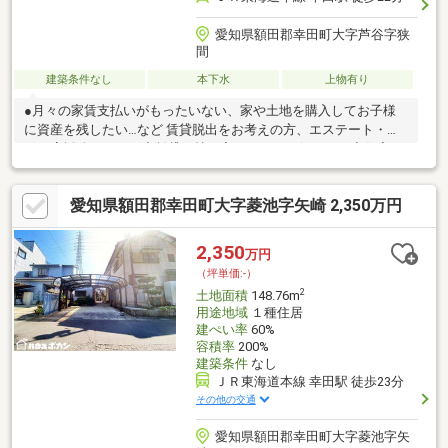
愛知県額田郡幸田町大字芦谷字狭
間
建築条件なし
本下水
上物有り
●月々の家賃支払いがもったいない、家や土地を購入してお子様
に資産を残したい…など 賃貸脱出をお考えの方、エステート・ラ
ボが応援致します！◆賃貸と持ち家どっちがお得なの？◆住宅ロ
ーンでいくらまで借りれるの？…など当社で、資金計画や住宅ロ
ーンシュミレーションなどのご提案をさせて頂きます。無料で仮
愛知県額田郡幸田町大字菱池字矢崎 2,350万円
審査をすることも可能ですので、ご安心ください。●現地案内可
能！まずはお気軽にお電話ください ＞＞０８００－８８８－５
５５０
2,350
万円
（坪単価:-）
2
土地面積
148.76m
用途地域
１種住居
建ぺい率
60%
容積率
200%
建築条件
なし
ＪＲ東海道本線 幸田駅 徒歩23分
その他の交通
愛知県額田郡幸田町大字菱池字矢