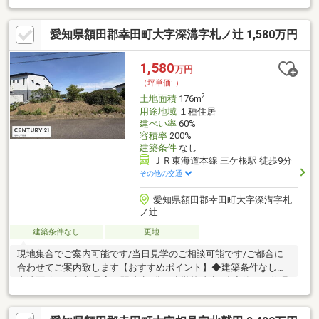
を建築可能な建築条件なしの売地です。☆お客様の物件のご希望
をお聞かせください！☆資料請求・案内予約はもちろん、気にな
愛知県額田郡幸田町大字深溝字札ノ辻 1,580万円
ったことなど何でもお気軽にお問い合わせください。お待ちして
おります（＾＾）
1,580
万円
（坪単価:-）
2
土地面積
176m
用途地域
１種住居
建ぺい率
60%
容積率
200%
建築条件
なし
ＪＲ東海道本線 三ケ根駅 徒歩9分
その他の交通
愛知県額田郡幸田町大字深溝字札
ノ辻
建築条件なし
更地
現地集合でご案内可能です/当日見学のご相談可能です/ご都合に
合わせてご案内致します【おすすめポイント】◆建築条件なし◆
土地面積50坪超◆最寄り駅徒歩8分、小学校徒歩8分◆静かな住環
境で落ち着いた暮らしまずは『資料請求（無料）』からお気軽に
お問い合わせください。気になる税金、契約諸費用についてイチ