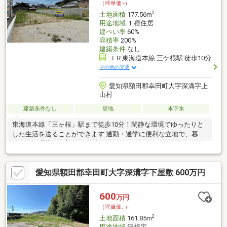
（坪単価:-）
2
土地面積
177.56m
用途地域
１種住居
建ぺい率
60%
容積率
200%
建築条件
なし
ＪＲ東海道本線 三ケ根駅 徒歩10分
その他の交通
愛知県額田郡幸田町大字深溝字上
山村
建築条件なし
更地
本下水
東海道本線「三ヶ根」駅まで徒歩10分！閑静な環境でゆったりと
した生活を送ることができます 通勤・通学に便利な立地で、暮ら
しやすい環境でに新しい生活をスタートしませんか☆お好きなハ
ウスメーカーで、こだわりの家づくりをお楽しみください！＼お
客様の物件のご希望をお聞かせください！/資料請求・案内予約は
愛知県額田郡幸田町大字深溝字下屋敷 600万円
もちろん、気になったことなど何でもお気軽にお問い合わせくだ
さい。お待ちしております（＾＾）
600
万円
（坪単価:-）
2
土地面積
161.85m
用途地域
無指定