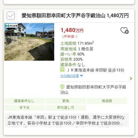
約12分・深溝小学校まで徒歩約14分・南部中学校まで徒歩約9
分・スーパーセンタートライアル幸田店まで徒歩約13分・幸田あ
愛知県額田郡幸田町大字芦谷字鍛治山 1,480万円
けぼの第二幼稚園まで徒歩約13分・里保育園まで徒歩約15分・深
溝保育園まで徒歩約13分・JAあいち三河 深溝支店まで徒歩約14
分・三ヶ根クリニックまで徒歩約16分・スーパーセンターオーク
1,480
万円
ワ 幸田店まで徒歩約27分・ドミー幸田店まで徒歩約38分
（坪単価:-）
2
土地面積
171.85m
用途地域
１種住居
建ぺい率
60%
容積率
200%
建築条件
なし
ＪＲ東海道本線 幸田駅 徒歩13分
その他の交通
愛知県額田郡幸田町大字芦谷字鍛
治山
建築条件なし
更地
南道路
本下水
即引渡し可
JR東海道本線『幸田』駅まで徒歩13分！通勤、通学に大変便利な
立地です。荻谷小学校まで徒歩13分／幸田中学校まで徒歩20分小
中学校も通いやすい距離で安心です♪【住宅ローン相談承りま
す！！】・無料で住宅ローン仮審査をしてみませんか？お客様に