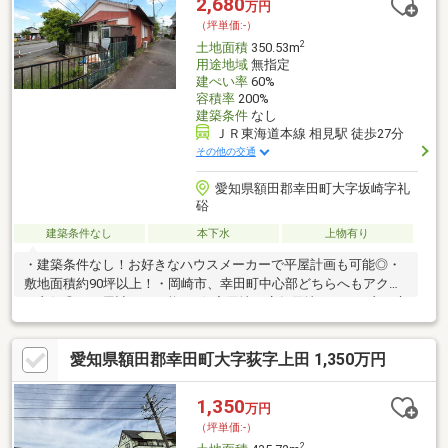
2,680
万円
MAXバリューカメリアガーデン幸田まで徒歩約29分・バロー福岡
（坪単価:-）
店まで徒歩約29分
2
土地面積
350.53m
用途地域
無指定
建ぺい率
60%
容積率
200%
建築条件
なし
ＪＲ東海道本線 相見駅 徒歩27分
その他の交通
愛知県額田郡幸田町大字坂崎字礼
硲
建築条件なし
本下水
上物有り
・建築条件なし！お好きなハウスメーカーで平屋計画も可能◎・
敷地面積約90坪以上！・岡崎市、幸田町中心部どちらへもアクセ
ス良好◎・平屋計画も可能♪・住宅用地！店舗用地としても良い立
地！＊ライフインフォメーション＊・JR東海道本線「相見」駅：
徒歩約27分・坂崎小学校：徒歩約17分・北部中学校：徒歩約23
愛知県額田郡幸田町大字荻字上田 1,350万円
分・おはら内科クリニック：徒歩7分・京ヶ峰岡田病院：徒歩9
分・たつみ第二幼稚園：徒歩10分・ワークマン岡崎上地店：徒歩
14分・坂崎保育園：徒歩15分・Vドラッグ上地店：徒歩15分・ダ
1,350
万円
イソー岡崎上地店：徒歩16分・岡崎上地郵便局：徒歩18分
（坪単価:-）
2