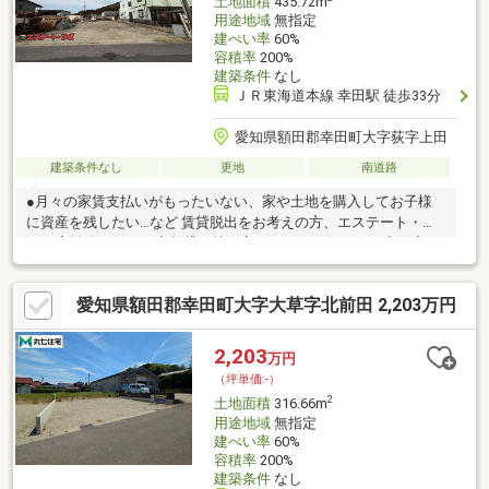
土地面積
435.72m
用途地域
無指定
建ぺい率
60%
容積率
200%
建築条件
なし
ＪＲ東海道本線 幸田駅 徒歩33分
愛知県額田郡幸田町大字荻字上田
建築条件なし
更地
南道路
●月々の家賃支払いがもったいない、家や土地を購入してお子様
に資産を残したい…など 賃貸脱出をお考えの方、エステート・ラ
ボが応援致します！◆賃貸と持ち家どっちがお得なの？◆住宅ロ
ーンでいくらまで借りれるの？…など当社で、資金計画や住宅ロ
ーンシュミレーションなどのご提案をさせて頂きます。無料で仮
愛知県額田郡幸田町大字大草字北前田 2,203万円
審査をすることも可能ですので、ご安心ください。●現地案内可
能！まずはお気軽にお電話ください ＞＞０８００－８８８－５
５５０
2,203
万円
（坪単価:-）
2
土地面積
316.66m
用途地域
無指定
建ぺい率
60%
容積率
200%
建築条件
なし