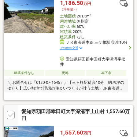
1,186.50
万円
（坪単価:-）
2
土地面積
261.5m
用途地域
無指定
建ぺい率
60%
容積率
200%
建築条件
なし
ＪＲ東海道本線 三ケ根駅 徒歩10分
その他の交通
愛知県額田郡幸田町大字深溝字松
井
建築条件なし
更地
本下水
＼ お問合せは「0120-07-1645」／【三ヶ根駅徒歩10分｜約79坪の
ゆとり】広い敷地で理想の住まいづくりが叶う土地・JR東海道本
線「三ヶ根」駅徒歩10分で、通勤や通学にも便利な立地・敷地面
積約79坪のゆとりある広さで、駐車スペースやお庭付き住宅も検
討可能・平屋住宅やゆとりある間取りなど、土地の広さを活かし
愛知県額田郡幸田町大字深溝字上山村 1,557.60万
た住まいづくりにおすすめ・大通りから少し入った落ち着いた住
宅街で、静かな住環境・小学校も徒歩圏内で子育て世帯にも安心
円
の立地・周辺には買い物施設もあり、毎日の暮らしにも便利な住
環境ぜひお問い合わせください。
1,557.60
万円