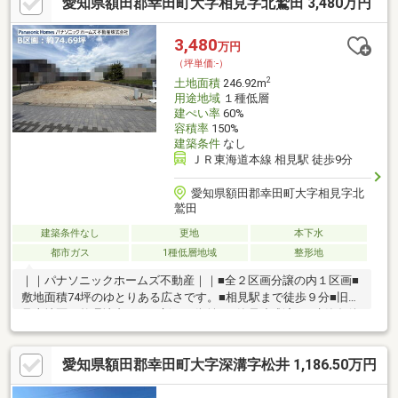
愛知県額田郡幸田町大字相見字北鷲田 3,480万円
からご説明いたします。お問い合わせはフリーダイヤル(無
料)0120-780-008まで。不動産のことなら、センチュリー21なみと
不動産へおまかせください。
3,480
万円
（坪単価:-）
2
土地面積
246.92m
用途地域
１種低層
建ぺい率
60%
容積率
150%
建築条件
なし
ＪＲ東海道本線 相見駅 徒歩9分
愛知県額田郡幸田町大字相見字北
鷲田
建築条件なし
更地
本下水
都市ガス
1種低層地域
整形地
｜｜パナソニックホームズ不動産｜｜■全２区画分譲の内１区画■
敷地面積74坪のゆとりある広さです。■相見駅まで徒歩９分■旧相
見土地区画整理地内のため新しい街並み■簡易造成済み■建築条件
はありません。建築プランに必要な測量図などお気軽に問い合わ
せください。■A区画は売却済みです■パナソニックホームズ建築
愛知県額田郡幸田町大字深溝字松井 1,186.50万円
プランご相談ください。