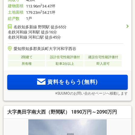
建物面積
2
113.96m
34.47坪
土地面積
2
179.23m
54.21坪
総戸数
1戸
名鉄知多新線 野間駅 徒歩65分
名鉄河和線 河和駅 徒歩16分
名鉄河和線 河和口駅 徒歩45分
愛知県知多郡美浜町大字河和字西谷
2階建て
設計住宅性能評価付
建設住宅性能評価付
所有権
駐車2台以上
即入居可
資料をもらう(無料)
※SUUMOのお問い合わせページへ移動します
大字奥田字南大西（野間駅） 1890万円～2090万円