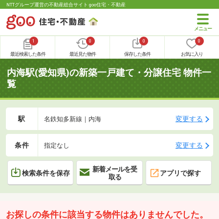
NTTグループ運営の不動産総合サイト goo住宅・不動産
1
0
0
0
最近検索した条件
最近見た物件
保存した条件
お気に入り
内海駅(愛知県)の新築一戸建て・分譲住宅 物件一
覧
駅
変更する
名鉄知多新線｜内海
条件
変更する
指定なし
新着メールを受
検索条件を保存
アプリで探す
取る
お探しの条件に該当する物件はありませんでした。