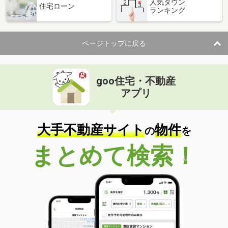
人気タウン
住宅ローン
ランキング
ページトップに戻る
goo住宅・不動産
アプリ
大手不動産サイト
物件
の
を
まとめて検索！