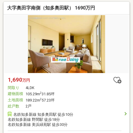
大字奥田字南側（知多奥田駅） 1690万円
1,690
万円
間取り
4LDK
建物面積
2
105.29m
31.85坪
土地面積
2
189.22m
57.23坪
総戸数
2戸
名鉄知多新線 知多奥田駅 徒歩10分
名鉄知多新線 野間駅 徒歩18分
名鉄知多新線 美浜緑苑駅 徒歩30分