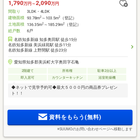
1,790
2,090
万円～
万円
間取り
3LDK・4LDK
建物面積
2
2
93.78m
～103.5m
（登記）
土地面積
2
2
136.35m
～185.29m
（登記）
総戸数
6戸
名鉄知多新線 知多奥田駅 徒歩15分
名鉄知多新線 美浜緑苑駅 徒歩11分
名鉄知多新線 上野間駅 徒歩23分
愛知県知多郡美浜町大字奥田字石亀
2階建て
所有権
駐車2台以上
即入居可
カウンターキッチン
浴室乾燥機
◆ネットで見学予約可◆最大５０００円の商品券プレゼン
ト！！
資料をもらう(無料)
※SUUMOのお問い合わせページへ移動します