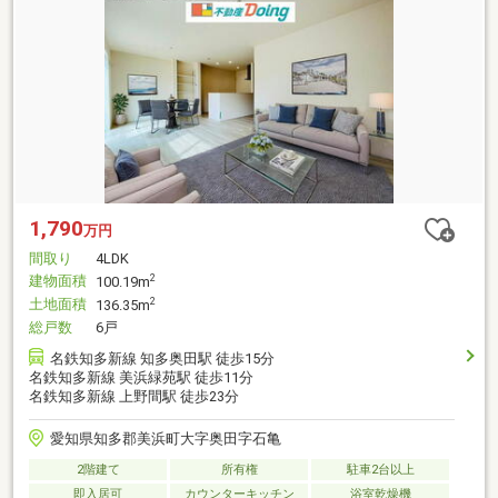
1,790
万円
間取り
4LDK
建物面積
2
100.19m
土地面積
2
136.35m
総戸数
6戸
名鉄知多新線 知多奥田駅 徒歩15分
名鉄知多新線 美浜緑苑駅 徒歩11分
名鉄知多新線 上野間駅 徒歩23分
愛知県知多郡美浜町大字奥田字石亀
2階建て
所有権
駐車2台以上
即入居可
カウンターキッチン
浴室乾燥機