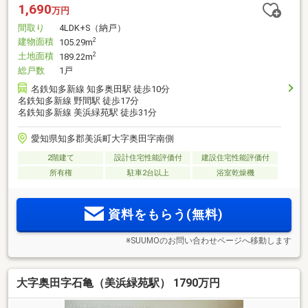
1,690
万円
間取り
4LDK+S（納戸）
建物面積
2
105.29m
土地面積
2
189.22m
総戸数
1戸
名鉄知多新線 知多奥田駅 徒歩10分
名鉄知多新線 野間駅 徒歩17分
名鉄知多新線 美浜緑苑駅 徒歩31分
愛知県知多郡美浜町大字奥田字南側
2階建て
設計住宅性能評価付
建設住宅性能評価付
所有権
駐車2台以上
浴室乾燥機
資料をもらう(無料)
※SUUMOのお問い合わせページへ移動します
大字奥田字石亀（美浜緑苑駅） 1790万円