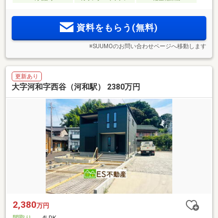
資料をもらう(無料)
※SUUMOのお問い合わせページへ移動します
更新あり
大字河和字西谷（河和駅） 2380万円
2,380
万円
間取り
4LDK