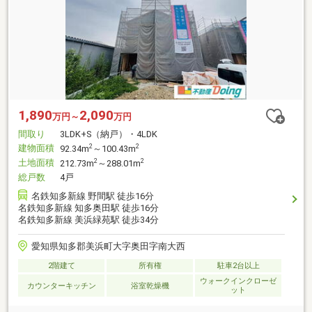
1,890
2,090
万円～
万円
間取り
3LDK+S（納戸）・4LDK
建物面積
2
2
92.34m
～100.43m
土地面積
2
2
212.73m
～288.01m
総戸数
4戸
名鉄知多新線 野間駅 徒歩16分
名鉄知多新線 知多奥田駅 徒歩16分
名鉄知多新線 美浜緑苑駅 徒歩34分
愛知県知多郡美浜町大字奥田字南大西
2階建て
所有権
駐車2台以上
ウォークインクローゼ
カウンターキッチン
浴室乾燥機
ット