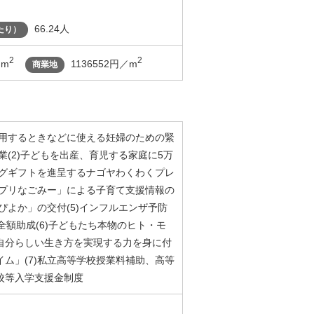
66.24人
たり）
2
2
／m
1136552円／m
商業地
利用するときなどに使える妊婦のための緊
業(2)子どもを出産、育児する家庭に5万
ログギフトを進呈するナゴヤわくわくプレ
アプリなごみー」による子育て支援情報の
ぴよか」の交付(5)インフルエンザ予防
の全額助成(6)子どもたち本物のヒト・モ
自分らしい生き方を実現する力を身に付
ム」(7)私立高等学校授業料補助、高等
校等入学支援金制度