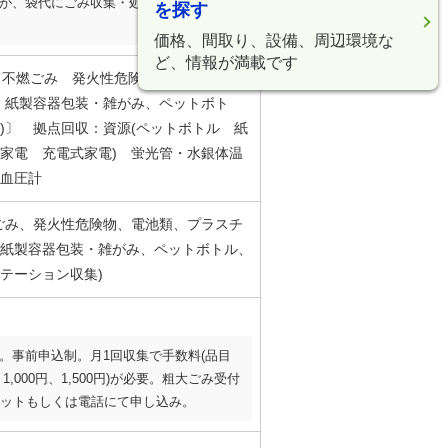
が、袋代にごみ収集・処理料金等を含ま
を探す
価格、間取り、設備、周辺環境な
ど、情報が満載です
 不燃ごみ 発火性危険物 電池類 資
、紙製容器包装・雑がみ、ペットボト
)〕 拠点回収：資源(ペットボトル 紙
家電 充電式家電) 蛍光管・水銀体温
血圧計
ごみ、発火性危険物、電池類、プラスチ
紙製容器包装・雑がみ、ペットボトル、
テーション収集)
。事前申込制。月1回収集で手数料(品目
1,000円、1,500円)が必要。粗大ごみ受付
ットもしくは電話にて申し込み。