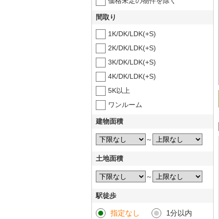
価格未定の物件を除く
間取り
1K/DK/LDK(+S)
2K/DK/LDK(+S)
3K/DK/LDK(+S)
4K/DK/LDK(+S)
5K以上
ワンルーム
建物面積
～
土地面積
～
駅徒歩
指定なし
1分以内