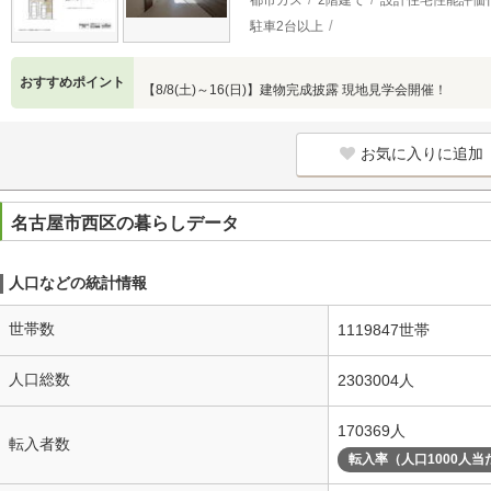
都市ガス
2階建て
設計住宅性能評価
駐車2台以上
おすすめポイント
【8/8(土)～16(日)】建物完成披露 現地見学会開催！
お気に入りに追加
名古屋市西区の暮らしデータ
人口などの統計情報
世帯数
1119847世帯
人口総数
2303004人
170369人
転入者数
転入率（人口1000人当