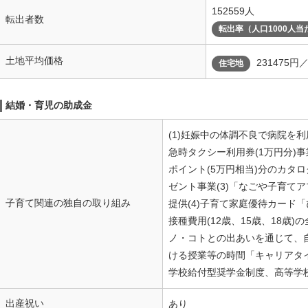
152559人
転出者数
転出率（人口1000人当
土地平均価格
231475円
住宅地
結婚・育児の助成金
(1)妊娠中の体調不良で病院を
急時タクシー利用券(1万円分)事
ポイント(5万円相当)分のカタ
ゼント事業(3)「なごや子育て
子育て関連の独自の取り組み
提供(4)子育て家庭優待カード「
接種費用(12歳、15歳、18歳)
ノ・コトとの出あいを通じて、
ける授業等の時間「キャリアタイ
学校給付型奨学金制度、高等学
出産祝い
あり