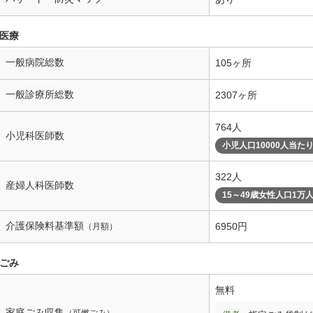
医療
一般病院総数
105ヶ所
一般診療所総数
2307ヶ所
764人
小児科医師数
小児人口10000人当た
322人
産婦人科医師数
15～49歳女性人口1万
介護保険料基準額
6950円
（月額）
ごみ
無料
家庭ごみ収集