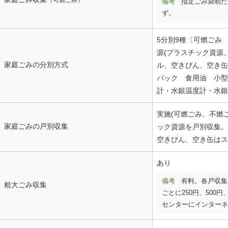
（可燃ごみ）
備考
指定ごみ袋制だ
ず。
5分別9種〔可燃ごみ
源(プラスチック資源
家庭ごみの分別方式
ル、空きびん、空き缶
パック 食用油 小型
計・水銀温度計・水銀
実施(可燃ごみ、不燃
家庭ごみの戸別収集
ック資源を戸別収集。
空きびん、空き缶はス
あり
備考
有料。各戸収集
粗大ごみ収集
ごとに250円、500円、
センターにインターネ