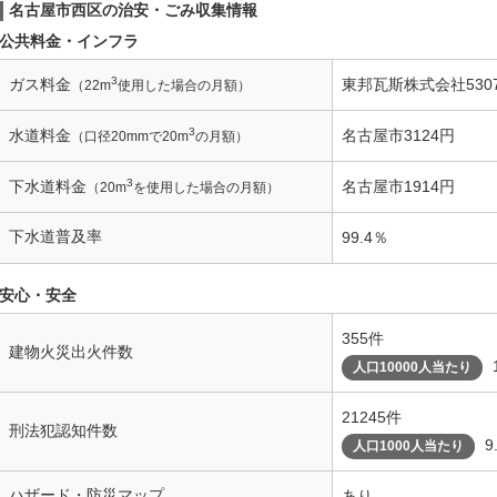
名古屋市西区の治安・ごみ収集情報
公共料金・インフラ
3
ガス料金
東邦瓦斯株式会社530
（22m
使用した場合の月額）
3
水道料金
名古屋市3124円
（口径20mmで20m
の月額）
3
下水道料金
名古屋市1914円
（20m
を使用した場合の月額）
下水道普及率
99.4％
安心・安全
355件
建物火災出火件数
人口10000人当たり
21245件
刑法犯認知件数
9
人口1000人当たり
ハザード・防災マップ
あり