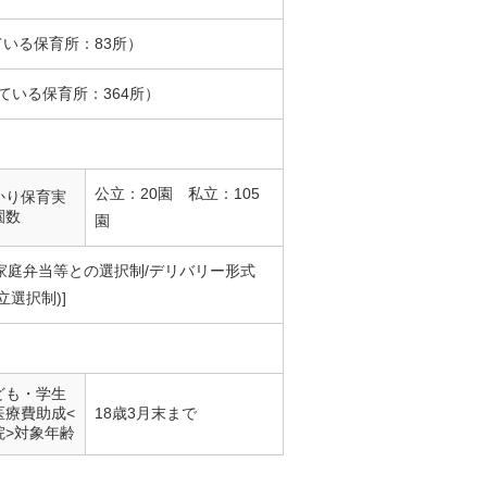
ている保育所：83所）
ている保育所：364所）
公立：20園 私立：105
かり保育実
園数
園
家庭弁当等との選択制/デリバリー形式
立選択制)]
ども・学生
医療費助成<
18歳3月末まで
院>対象年齢