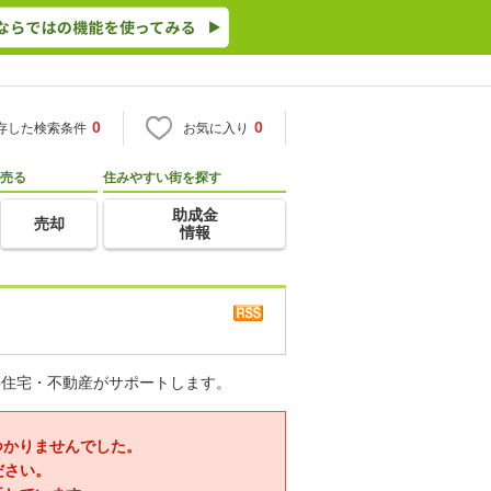
0
0
存した検索条件
お気に入り
売る
住みやすい街を探す
助成金
売却
情報
o住宅・不動産がサポートします。
つかりませんでした。
ださい。