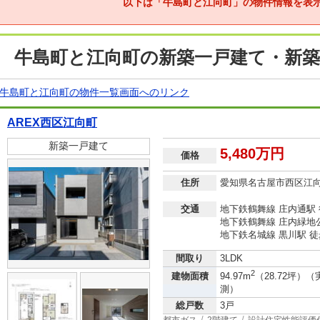
以下は「牛島町と江向町」の物件情報を表
牛島町と江向町の新築一戸建て・新築
牛島町と江向町の物件一覧画面へのリンク
AREX西区江向町
新築一戸建て
5,480万円
価格
住所
愛知県名古屋市西区江
交通
地下鉄鶴舞線 庄内通駅 
地下鉄鶴舞線 庄内緑地公
地下鉄名城線 黒川駅 徒
間取り
3LDK
2
建物面積
94.97m
（28.72坪）（
測）
総戸数
3戸