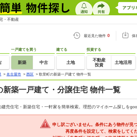
住宅・不動産
0
最近見た物件
保
一戸建てを買う
建てる
投資する
不動産
古
新築
中古
土地
土地活用
投資
県
>
名古屋市
>
西区
>
歌里町の新築一戸建て 物件一覧
の新築一戸建て・分譲住宅 物件一覧
建売住宅・新築住宅・一軒家を簡単検索。理想のマイホーム探しをgo
申し訳ございません。条件にあう物件が見
再度条件を設定して、検索をしてく