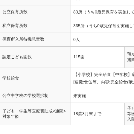
公立保育所数
83所（うち0歳児保育を実施し
私立保育所数
365所（うち0歳児保育を実施し
保育所入所待機児童数
0人
預
認定こども園数
115園
施
【小学校】完全給食【中学校】
学校給食
[運搬:食缶等、内容:完全給食(献
公立中学校の学校選択制
未実施
子
子ども・学生等医療費助成<通院>
18歳3月末まで
等
対象年齢
入