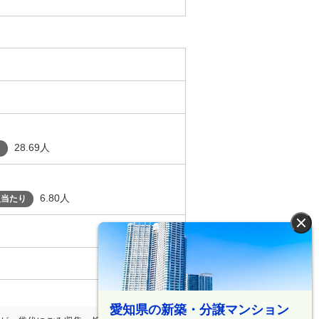
28.69人
り
6.80人
人当たり
×
愛知県の新築・分譲マンション