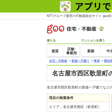
NTTグループ運営の不動産総合サイト goo
借りる
マンションを買う
店舗･
賃貸
新築
中
事業用
住宅・不動産
>
新築一戸建て
>
東海
>
愛知
名古屋市西区歌里町
名古屋市西区歌里町の新築一戸建てなどの
現在の検索条件
エリア：名古屋市西区（歌里町）