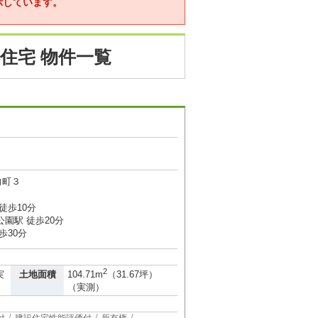
示しています。
住宅 物件一覧
向町３
徒歩10分
園駅 徒歩20分
歩30分
2
土地面積
実
104.71m
（31.67坪）
（実測）