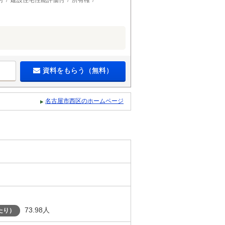
付
建設住宅性能評価付
所有権
資料をもらう（無料）
名古屋市西区のホームページ
73.98人
たり）