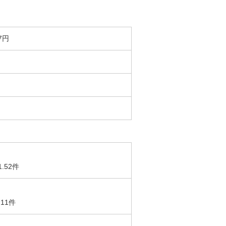
7円
1.52件
.11件