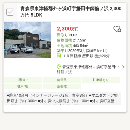
青森県東津軽郡外ヶ浜町字蟹田中師舘ノ沢 2,300
万円 5LDK
2,300
万円
間取り
5LDK
2
建物面積
217.5m
2
土地面積
463.54m
築年月
2020年3月(築6年6ヶ月)
ＪＲ津軽線 蟹田駅 徒歩20分
青森県東津軽郡外ヶ浜町字蟹田中
師舘ノ沢
2階建て
南道路
駐車場あり
駐車3台
所有権
■駐車10台可（インナーガレージ2台、青空8台）■マエダストア蟹
田店まで約1300ｍ■外ヶ浜中央病院まで約1100ｍ■外ヶ浜町立蟹田
小学校まで約1300ｍ■外ヶ浜町立蟹田中学校まで約1800ｍ＜
No.0021＞