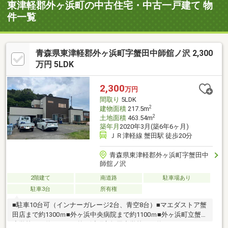
東津軽郡外ヶ浜町の中古住宅・中古一戸建て 物
件一覧
青森県東津軽郡外ヶ浜町字蟹田中師舘ノ沢 2,300
万円 5LDK
2,300
万円
間取り
5LDK
2
建物面積
217.5m
2
土地面積
463.54m
築年月
2020年3月(築6年6ヶ月)
ＪＲ津軽線 蟹田駅 徒歩20分
青森県東津軽郡外ヶ浜町字蟹田中
師舘ノ沢
2階建て
南道路
駐車場あり
駐車3台
所有権
■駐車10台可（インナーガレージ2台、青空8台）■マエダストア蟹
田店まで約1300ｍ■外ヶ浜中央病院まで約1100ｍ■外ヶ浜町立蟹田
小学校まで約1300ｍ■外ヶ浜町立蟹田中学校まで約1800ｍ＜