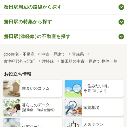
蟹田駅周辺の路線から探す
蟹田駅の特集から探す
蟹田駅(津軽線)の不動産を探す
goo住宅・不動産
中古一戸建て
青森県
東津軽郡外ヶ浜町
津軽線
蟹田駅の中古一戸建て 物件一覧
お役立ち情報
「住みたい街」
住まいのコラム
を見つけよう
暮らしのデータ
家賃相場
(補助金・助成金情報)
人気タウン
住宅ローン