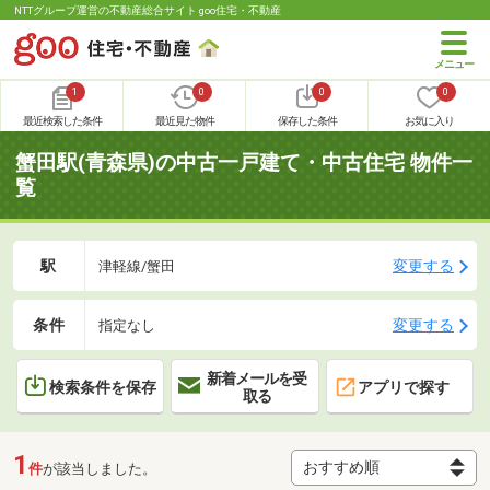
NTTグループ運営の不動産総合サイト goo住宅・不動産
1
0
0
0
最近検索した条件
最近見た物件
保存した条件
お気に入り
蟹田駅(青森県)の中古一戸建て・中古住宅 物件一
覧
駅
変更する
津軽線/蟹田
条件
変更する
指定なし
新着メールを受
検索条件を保存
アプリで探す
取る
1
件
が該当しました。