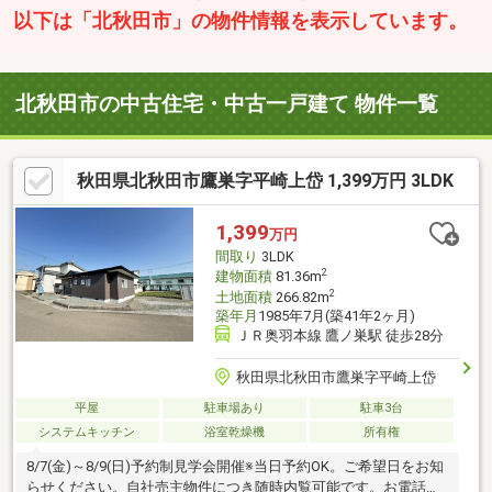
以下は「北秋田市」の物件情報を表示しています。
北秋田市の中古住宅・中古一戸建て 物件一覧
秋田県北秋田市鷹巣字平崎上岱 1,399万円 3LDK
1,399
万円
間取り
3LDK
2
建物面積
81.36m
2
土地面積
266.82m
築年月
1985年7月(築41年2ヶ月)
ＪＲ奥羽本線 鷹ノ巣駅 徒歩28分
秋田県北秋田市鷹巣字平崎上岱
平屋
駐車場あり
駐車3台
システムキッチン
浴室乾燥機
所有権
8/7(金)～8/9(日)予約制見学会開催※当日予約OK。ご希望日をお知
らせください。自社売主物件につき随時内覧可能です。お電話か