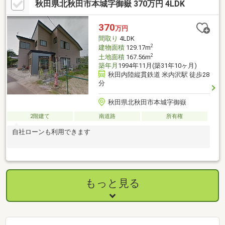
秋田県北秋田市本城字御嶽 370万円 4LDK
や・腐食、給排水管の故障や漏水についてお引渡しより２年間保
証・シロアリ防除工事施工後5年間保証【周辺施設】・米内沢小学
校1.9kｍ（徒歩24分）・Aコープもりよし店様1.7kｍ（徒歩22分/
370
万円
車4分）・ローソン北秋田米
間取り
4LDK
2
建物面積
129.17m
2
土地面積
167.56m
築年月
1994年11月(築31年10ヶ月)
秋田内陸縦貫鉄道 米内沢駅 徒歩28
分
秋田県北秋田市本城字御嶽
2階建て
南道路
所有権
自社ローンも利用できます
もっと見る