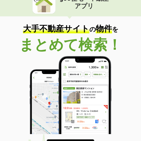
アプリ
大手不動産サイト
物件
の
を
まとめて検索！