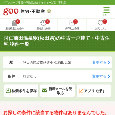
NTTグループ運営の不動産総合サイト goo住宅・不動産
1
0
0
0
最近検索した条件
最近見た物件
保存した条件
お気に入り
阿仁前田温泉駅(秋田県)の中古一戸建て・中古住
宅 物件一覧
駅
変更する
秋田内陸縦貫鉄道/阿仁前田温泉
条件
変更する
指定なし
新着メールを受
検索条件を保存
アプリで探す
取る
お探しの条件に該当する物件はありませんでした。