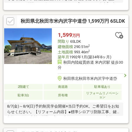
メールでご希望日をお知らせください。【リフォーム内容】●標
準シロアリ防除工事、クリーニング、雨漏り点検●外構・外装駐
車場拡張、屋根塗装、外壁塗装・一部重張り、庭木伐採●水回り
秋田県北秋田市米内沢字中道岱 1,599万円 6SLDK
システムキッチン交換、ユニットバス交換、トイレ交換●内装間
取変更、玄関扉交換、室内ドア交換、床材上張り、シューズボッ
クス交換、クロス張替え●その他設備給湯器交換、インターホン
1,599
万円
設置、火災警報器設置、照明器具交換【おすすめポイント】・本
間取り
6SLDK
物件は条件により住宅ロ
2
建物面積
290.51m
2
土地面積
993.46m
築年月
1992年1月(築34年8ヶ月)
秋田内陸縦貫鉄道 米内沢駅 徒歩30
分
秋田県北秋田市米内沢字中道岱
2階建て
南道路
駐車場あり
リフォームリノベーシ
駐車3台
所有権
ョン
8/7(金)～8/9(日)予約制見学会開催※当日予約OK。ご希望日をお知
らせください。【リフォーム内容】●標準シロアリ防除工事、鍵
交換、雨漏り点検、間取り変更●水回りシステムキッチン交換、
ユニットバス交換、トイレ交換、洗面化粧台交換●内装クロス一
部張替【おすすめポイント】・雨漏り、構造上主要な部分の欠陥