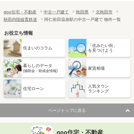
goo住宅・不動産
中古一戸建て
秋田県
北秋田市
秋田内陸縦貫鉄道
阿仁前田温泉駅の中古一戸建て 物件一覧
お役立ち情報
「住みたい街」
住まいのコラム
を見つけよう
暮らしのデータ
家賃相場
(補助金・助成金情報)
人気タウン
住宅ローン
ランキング
ページトップに戻る
goo住宅・不動産