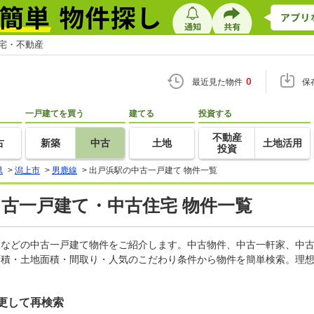
住宅・不動産
0
最近見た物件
保
一戸建てを買う
建てる
投資する
不動産
古
新築
中古
土地
土地活用
投資
県
>
潟上市
>
男鹿線
>
出戸浜駅の中古一戸建て 物件一覧
中古一戸建て・中古住宅 物件一覧
軒家などの中古一戸建て物件をご紹介します。中古物件、中古一軒家、中
面積・土地面積・間取り・人気のこだわり条件から物件を簡単検索。理想
更して再検索