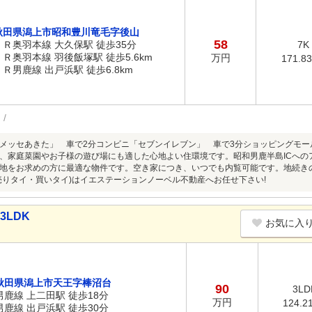
秋田県潟上市昭和豊川竜毛字後山
58
ＪＲ奥羽本線 大久保駅 徒歩35分
7K
ＪＲ奥羽本線 羽後飯塚駅 徒歩5.6km
万円
171.8
ＪＲ男鹿線 出戸浜駅 徒歩6.8km
メッセあきた」 車で2分コンビニ「セブンイレブン」 車で3分ショッピングモー
、家庭菜園やお子様の遊び場にも適した心地よい住環境です。昭和男鹿半島ICへの
地をお求めの方に最適な物件です。空き家につき、いつでも内覧可能です。地続きの
売りタイ・買いタイ)はイエステーションノーベル不動産へお任せ下さい!
3LDK
お気に入
秋田県潟上市天王字棒沼台
90
3LD
男鹿線 上二田駅 徒歩18分
万円
124.2
男鹿線 出戸浜駅 徒歩30分