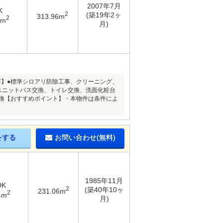
2007年7月
K
2
(築19年2ヶ
313.96m
2
5m
月)
内容】●標準シロアリ防除工事、クリーニング、
ユニットバス交換、トイレ交換、洗面化粧台
交換【おすすめポイント】・本物件は条件によ
をする
お問い合わせ(無料)
1985年11月
DK
2
(築40年10ヶ
231.06m
2
4m
月)