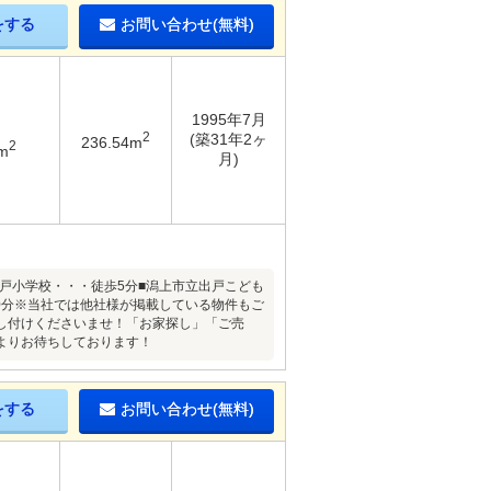
をする
お問い合わせ(無料)
1995年7月
2
(築31年2ヶ
236.54m
2
m
月)
市立出戸小学校・・・徒歩5分■潟上市立出戸こども
0分※当社では他社様が掲載している物件もご
し付けくださいませ！「お家探し」「ご売
よりお待ちしております！
をする
お問い合わせ(無料)