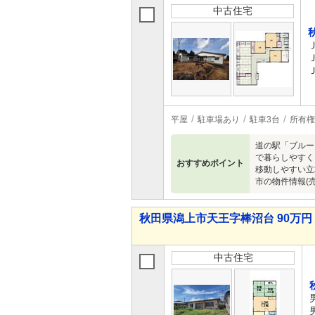
中古住宅
平屋
駐車場あり
駐車3台
所有権
道の駅「ブルー
で暮らしやすく
おすすめポイント
移動しやすい立
市の物件情報(
秋田県潟上市天王字棒沼台 90万円 
中古住宅