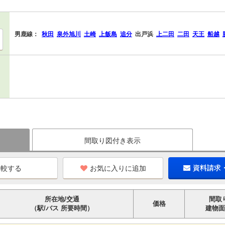
男鹿線：
秋田
泉外旭川
土崎
上飯島
追分
出戸浜
上二田
二田
天王
船越
間取り図付き表示
お気に入りに追加
資料請求
所在地/交通
間取
価格
（駅/バス 所要時間）
建物面