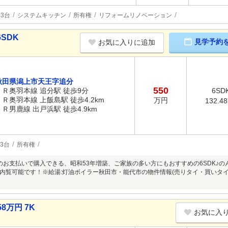
3台
システムキッチン
所有権
リフォームリノベーション
SDK
見学予約
お気に入りに追加
秋田県潟上市天王字追分
550
ＪＲ奥羽本線 追分駅 徒歩9分
6SD
ＪＲ奥羽本線 上飯島駅 徒歩4.2km
万円
132.4
ＪＲ男鹿線 出戸浜駅 徒歩4.9km
3台
所有権
のお支払いで購入できる、昭和53年増築、ご家族の多い方にもおすすめの6SDK♪の
内覧可能です！※給湯:灯油ボイラー秋田市・能代市の物件情報(売りタイ・買いタ
万円 7K
お気に入