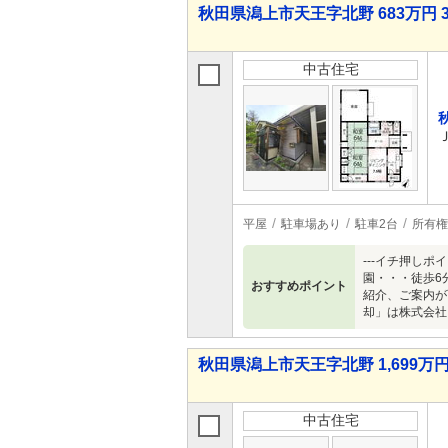
秋田県潟上市天王字北野 683万円 
中古住宅
平屋
駐車場あり
駐車2台
所有権
---イチ押しポ
園・・・徒歩6
おすすめポイント
紹介、ご案内が
却」は株式会社
秋田県潟上市天王字北野 1,699万円 
中古住宅