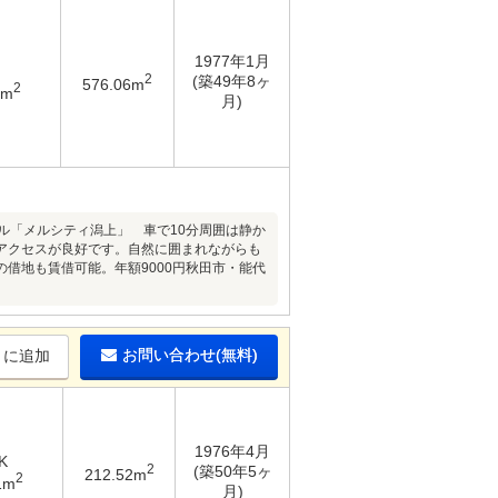
1977年1月
2
(築49年8ヶ
576.06m
2
3m
月)
ル「メルシティ潟上」 車で10分周囲は静か
アクセスが良好です。自然に囲まれながらも
借地も賃借可能。年額9000円秋田市・能代
お問い合わせ(無料)
りに追加
1976年4月
K
2
(築50年5ヶ
212.52m
2
1m
月)