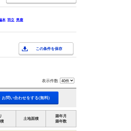
脇本
羽立
男鹿
この条件を保存
表示件数
・お問い合わせをする(無料)
り
築年月
土地面積
積
築年数