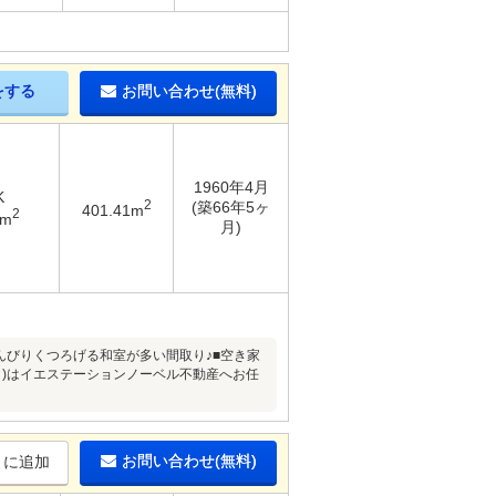
をする
お問い合わせ(無料)
1960年4月
K
2
(築66年5ヶ
401.41m
2
8m
月)
んびりくつろげる和室が多い間取り♪■空き家
イ)はイエステーションノーベル不動産へお任
お問い合わせ(無料)
りに追加