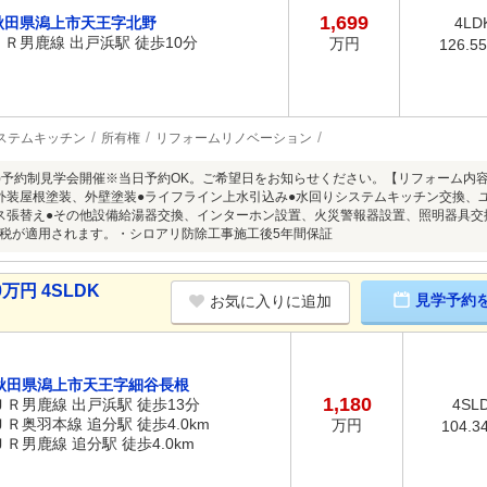
1,699
秋田県潟上市天王字北野
4LD
ＪＲ男鹿線 出戸浜駅 徒歩10分
万円
126.5
ステムキッチン
所有権
リフォームリノベーション
8/9(日)予約制見学会開催※当日予約OK。ご希望日をお知らせください。【リフォーム
外装屋根塗装、外壁塗装●ライフライン上水引込み●水回りシステムキッチン交換、
ス張替え●その他設備給湯器交換、インターホン設置、火災警報器設置、照明器具
税が適用されます。・シロアリ防除工事施工後5年間保証
万円 4SLDK
見学予約
お気に入りに追加
秋田県潟上市天王字細谷長根
1,180
ＪＲ男鹿線 出戸浜駅 徒歩13分
4SL
ＪＲ奥羽本線 追分駅 徒歩4.0km
万円
104.3
ＪＲ男鹿線 追分駅 徒歩4.0km