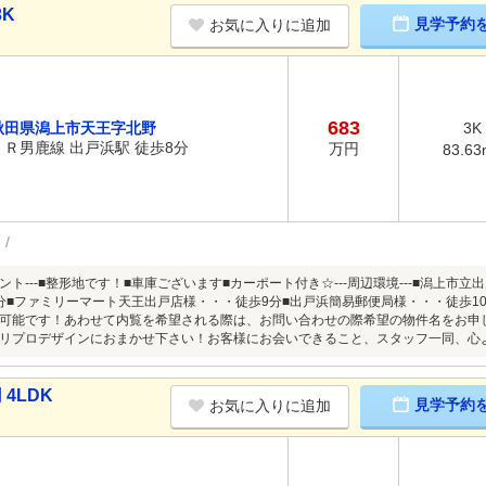
3K
見学予約
お気に入りに追加
683
秋田県潟上市天王字北野
3K
ＪＲ男鹿線 出戸浜駅 徒歩8分
万円
83.63
イント---■整形地です！■車庫ございます■カーポート付き☆---周辺環境---■潟上
分■ファミリーマート天王出戸店様・・・徒歩9分■出戸浜簡易郵便局様・・・徒歩1
可能です！あわせて内覧を希望される際は、お問い合わせの際希望の物件名をお申
リプロデザインにおまかせ下さい！お客様にお会いできること、スタッフ一同、心
4LDK
見学予約
お気に入りに追加