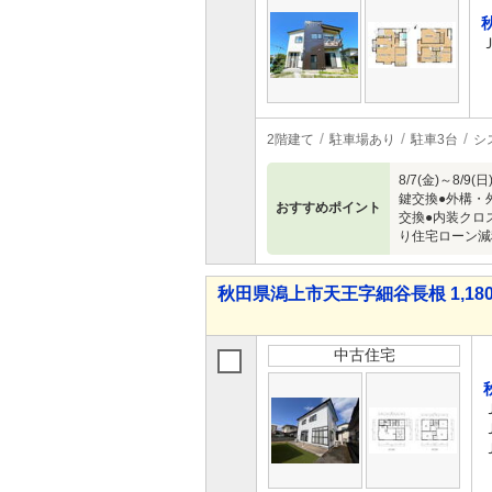
2階建て
駐車場あり
駐車3台
シ
8/7(金)～
鍵交換●外構・
おすすめポイント
交換●内装クロ
り住宅ローン減
秋田県潟上市天王字細谷長根 1,180
中古住宅