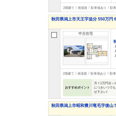
2階建て
南道路
駐車場あり
駐車
秋田県潟上市天王字追分 550万円 6
中古住宅
2階建て
南道路
駐車場あり
駐車
月々1万円台～
おすすめポイント
につきいつでも
せ下さい!
秋田県潟上市昭和豊川竜毛字後山 58