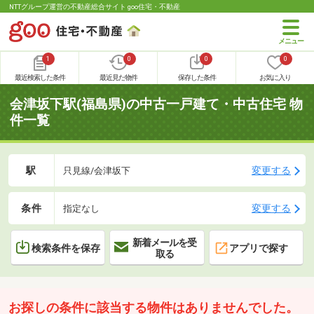
NTTグループ運営の不動産総合サイト goo住宅・不動産
1
0
0
0
最近検索した条件
最近見た物件
保存した条件
お気に入り
会津坂下駅(福島県)の中古一戸建て・中古住宅 物
件一覧
駅
変更する
只見線/会津坂下
条件
変更する
指定なし
新着メールを受
検索条件を保存
アプリで探す
取る
お探しの条件に該当する物件はありませんでした。