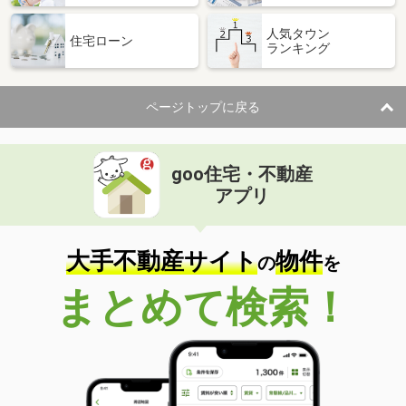
人気タウン
住宅ローン
ランキング
ページトップに戻る
goo住宅・不動産
アプリ
大手不動産サイト
物件
の
を
まとめて検索！