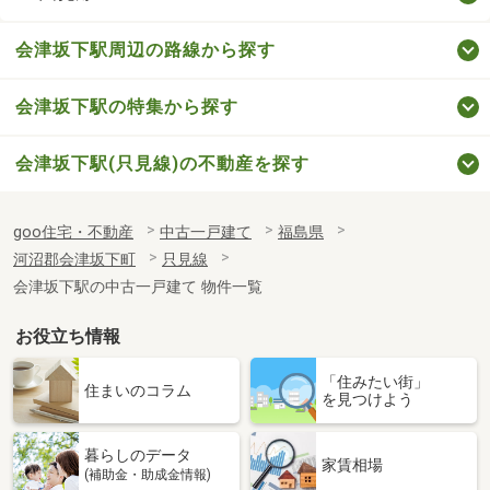
会津坂下駅周辺の路線から探す
会津坂下駅の特集から探す
会津坂下駅(只見線)の不動産を探す
goo住宅・不動産
中古一戸建て
福島県
河沼郡会津坂下町
只見線
会津坂下駅の中古一戸建て 物件一覧
お役立ち情報
「住みたい街」
住まいのコラム
を見つけよう
暮らしのデータ
家賃相場
(補助金・助成金情報)