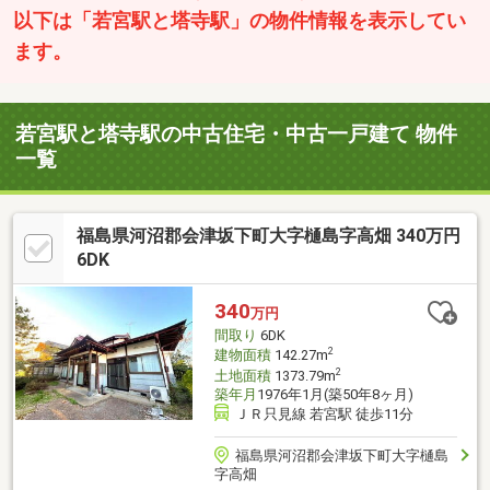
以下は「若宮駅と塔寺駅」の物件情報を表示してい
ます。
若宮駅と塔寺駅の中古住宅・中古一戸建て 物件
一覧
福島県河沼郡会津坂下町大字樋島字高畑 340万円
6DK
340
万円
間取り
6DK
2
建物面積
142.27m
2
土地面積
1373.79m
築年月
1976年1月(築50年8ヶ月)
ＪＲ只見線 若宮駅 徒歩11分
福島県河沼郡会津坂下町大字樋島
字高畑