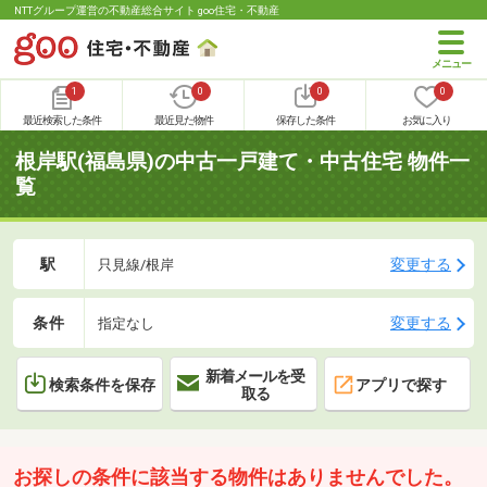
NTTグループ運営の不動産総合サイト goo住宅・不動産
1
0
0
0
最近検索した条件
最近見た物件
保存した条件
お気に入り
根岸駅(福島県)の中古一戸建て・中古住宅 物件一
覧
駅
変更する
只見線/根岸
条件
変更する
指定なし
新着メールを受
検索条件を保存
アプリで探す
取る
お探しの条件に該当する物件はありませんでした。