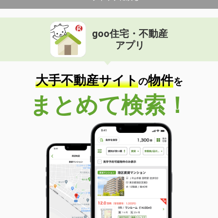
goo住宅・不動産
アプリ
大手不動産サイト
物件
の
を
まとめて検索！