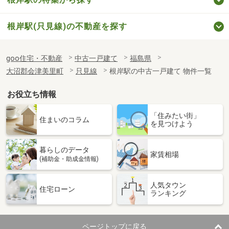
根岸駅(只見線)の不動産を探す
goo住宅・不動産
中古一戸建て
福島県
大沼郡会津美里町
只見線
根岸駅の中古一戸建て 物件一覧
お役立ち情報
「住みたい街」
住まいのコラム
を見つけよう
暮らしのデータ
家賃相場
(補助金・助成金情報)
人気タウン
住宅ローン
ランキング
ページトップに戻る