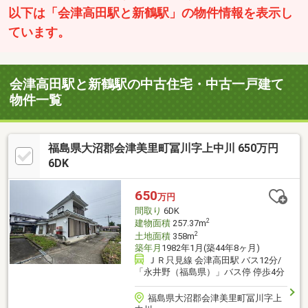
以下は「会津高田駅と新鶴駅」の物件情報を表示し
ています。
会津高田駅と新鶴駅の中古住宅・中古一戸建て
物件一覧
福島県大沼郡会津美里町冨川字上中川 650万円
6DK
650
万円
間取り
6DK
2
建物面積
257.37m
2
土地面積
358m
築年月
1982年1月(築44年8ヶ月)
ＪＲ只見線 会津高田駅 バス12分/
「永井野（福島県）」バス停 停歩4分
福島県大沼郡会津美里町冨川字上