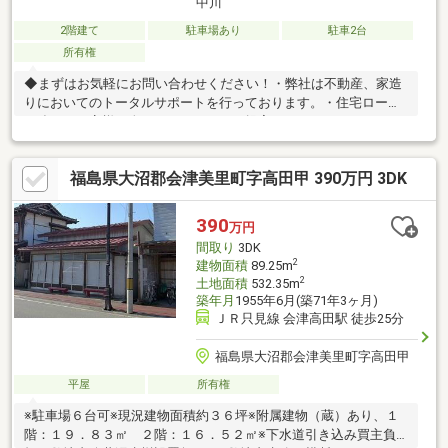
中川
2階建て
駐車場あり
駐車2台
所有権
◆まずはお気軽にお問い合わせください！・弊社は不動産、家造
りにおいてのトータルサポートを行っております。・住宅ローン
に強く、お客様一人ひとりにあったご提案をさせていただきま
す。・スタッフ一同、誠心誠意ご対応させていただきます！◆経
験知識が豊富なスタッフが在籍！迅速な対応を心掛けておりま
福島県大沼郡会津美里町字高田甲 390万円 3DK
す。・お問合せを受けてから即日ご対応をさせていただきま
す。・その他物件情報も多数ございます！お気軽にお問い合わせ
ください。
390
万円
間取り
3DK
2
建物面積
89.25m
2
土地面積
532.35m
築年月
1955年6月(築71年3ヶ月)
ＪＲ只見線 会津高田駅 徒歩25分
福島県大沼郡会津美里町字高田甲
平屋
所有権
※駐車場６台可※現況建物面積約３６坪※附属建物（蔵）あり、１
階：１９．８３㎡ ２階：１６．５２㎡※下水道引き込み買主負