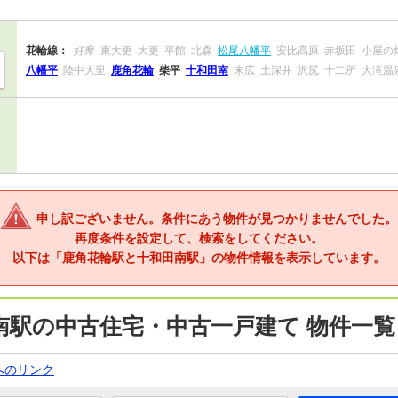
花輪線：
好摩
東大更
大更
平館
北森
松尾八幡平
安比高原
赤坂田
小屋の
八幡平
陸中大里
鹿角花輪
柴平
十和田南
末広
土深井
沢尻
十二所
大滝温
申し訳ございません。条件にあう物件が見つかりませんでした。
再度条件を設定して、検索をしてください。
以下は「鹿角花輪駅と十和田南駅」の物件情報を表示しています。
南駅の中古住宅・中古一戸建て 物件一覧
へのリンク