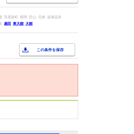
畑
荒屋新町
横間
田山
兄畑
湯瀬温泉
泉
扇田
東大館
大館
この条件を保存