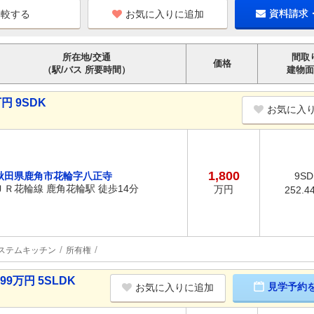
お気に入りに追加
資料請求
所在地/交通
間取
価格
（駅/バス 所要時間）
建物面
円 9SDK
お気に入
1,800
秋田県鹿角市花輪字八正寺
9SD
ＪＲ花輪線 鹿角花輪駅 徒歩14分
万円
252.4
ステムキッチン
所有権
9万円 5SLDK
見学予約
お気に入りに追加