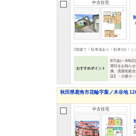
中古住宅
2階建て
駐車場あり
駐車3台
シ
8/7(金)～
望日をお知らせ
おすすめポイント
換、洗面化粧台
設】・小坂小・
秋田県鹿角市花輪字葉ノ木谷地 120
中古住宅