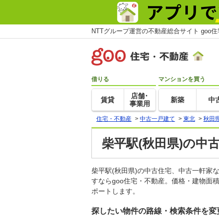
NTTグループ運営の不動産総合サイト goo
借りる
マンションを買う
店舗･
賃貸
新築
中
事業用
住宅・不動産
>
中古一戸建て
>
東北
>
秋田
柴平駅(秋田県)の中
柴平駅(秋田県)の中古住宅、中古一軒
すならgoo住宅・不動産。価格・建物面
ポートします。
探したい物件の路線・検索条件を変