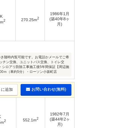
1986年1月
DK
2
(築40年8ヶ
270.25m
2
3m
月)
件につき随時内覧可能です。お電話かメールでご希
ッチン交換、ユニットバス交換、トイレ交
・シロアリ防除工事施工後5年間保証【周辺施
00ｍ（車約5分）・ローソン小坂町店
お問い合わせ(無料)
りに追加
1982年7月
K
2
(築44年2ヶ
552.1m
2
5m
月)