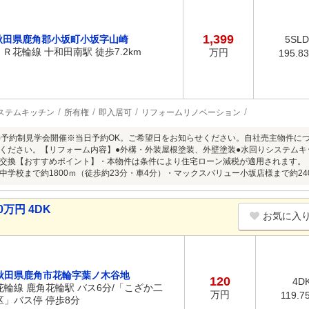
1,399
秋田県鹿角郡小坂町小坂字山崎
5SL
ＪＲ花輪線 十和田南駅 徒歩7.2km
万円
195.8
ステムキッチン
所有権
即入居可
リフォームリノベーション
8/9(日)予約制見学会開催※当日予約OK。ご希望日をお知らせください。自社売主物
ください。【リフォーム内容】●外構・外装屋根塗装、外壁塗装●水回りシステムキ
交換【おすすめポイント】・本物件は条件により住宅ローン減税が適用されます。
中学校まで約1800ｍ（徒歩約23分・車4分）・マックスバリュー小坂店様まで約24
万円 4DK
お気に入
秋田県鹿角市花輪字葉ノ木谷地
120
4D
花輪線 鹿角花輪駅 バス6分/「こざか二
万円
119.7
区」バス停 停歩8分