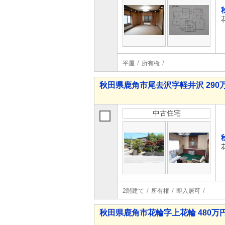
平屋
所有権
秋田県鹿角市尾去沢字軽井沢 290
中古住宅
2階建て
所有権
即入居可
秋田県鹿角市花輪字上花輪 480万