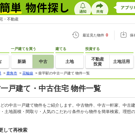
住宅・不動産
0
最近見た物件
保
一戸建てを買う
建てる
投資する
不動産
古
新築
中古
土地
土地活用
投資
県
>
鹿角市
>
花輪線
>
柴平駅の中古一戸建て 物件一覧
古一戸建て・中古住宅 物件一覧
家などの中古一戸建て物件をご紹介します。中古物件、中古一軒家、中古
積・土地面積・間取り・人気のこだわり条件から物件を簡単検索。理想の
更して再検索