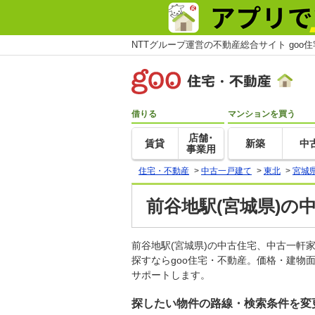
NTTグループ運営の不動産総合サイト goo
借りる
マンションを買う
店舗･
賃貸
新築
中
事業用
住宅・不動産
>
中古一戸建て
>
東北
>
宮城
前谷地駅(宮城県)の
前谷地駅(宮城県)の中古住宅、中古一
探すならgoo住宅・不動産。価格・建物
サポートします。
探したい物件の路線・検索条件を変