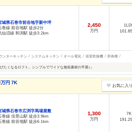
宮城県石巻市前谷地字新中埣
2,450
1LD
石巻線 前谷地駅 徒歩2分
万円
101.8
気仙沼線 和渕駅 徒歩3.2km
ウンターキッチン
システムキッチン
オール電化
浴室乾燥機
所有権
びたくなるロフト。シンプルでワイドな無垢素材の平屋♪』
万円 7K
お気に入
宮城県石巻市広渕字馬場屋敷
1,300
7K
石巻線 佳景山駅 徒歩3.9km
万円
191.2
石巻線 前谷地駅 徒歩6.1km