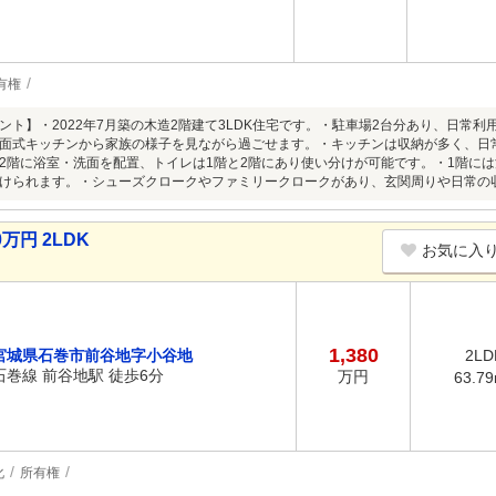
有権
ント】・2022年7月築の木造2階建て3LDK住宅です。・駐車場2台分あり、日常
面式キッチンから家族の様子を見ながら過ごせます。・キッチンは収納が多く、日
2階に浴室・洗面を配置、トイレは1階と2階にあり使い分けが可能です。・1階には洋室
けられます。・シューズクロークやファミリークロークがあり、玄関周りや日常の
万円 2LDK
お気に入
1,380
宮城県石巻市前谷地字小谷地
2LD
石巻線 前谷地駅 徒歩6分
万円
63.7
化
所有権