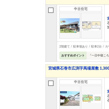
中古住宅
2階建て
駐車場あり
駐車2台
カ
おすすめポイント
『一日中寝ころ
宮城県石巻市広渕字馬場屋敷 1,300
中古住宅