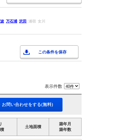
渡波
万石浦
沢田
浦宿
女川
この条件を保存
表示件数
・お問い合わせをする(無料)
り
築年月
土地面積
積
築年数