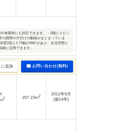
利用や来客時にも対応できます。・2階にリビン
常の調理や片付けの動線がまとまっていま
3室と2.75帖のWICがあり、生活空間と
収納に活用できます。
お問い合わせ(無料)
りに追加
K
2012年9月
2
207.23m
2
(築14年)
9m