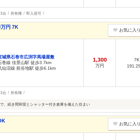
3台
所有権
即入居可
万円 7K
お気に入
宮城県石巻市広渕字馬場屋敷
1,300
7K
石巻線 佳景山駅 徒歩3.7km
万円
191.2
気仙沼線 前谷地駅 徒歩6.1km
3台
所有権
で、続き間和室とシャッター付き倉庫を備えた住まい
DK
お気に入