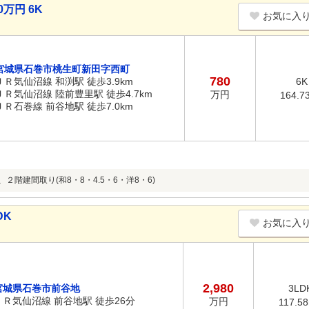
万円 6K
お気に入
宮城県石巻市桃生町新田字西町
780
ＪＲ気仙沼線 和渕駅 徒歩3.9km
6K
ＪＲ気仙沼線 陸前豊里駅 徒歩4.7km
万円
164.7
ＪＲ石巻線 前谷地駅 徒歩7.0km
、２階建間取り(和8・8・4.5・6・洋8・6)
DK
お気に入
2,980
宮城県石巻市前谷地
3LD
ＪＲ気仙沼線 前谷地駅 徒歩26分
万円
117.5