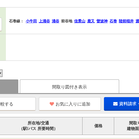
石巻線：
小牛田
上涌谷
涌谷
前谷地
佳景山
鹿又
曽波神
石巻
陸前稲井
間取り図付き表示
お気に入りに追加
資料請求
所在地/交通
間取
価格
（駅/バス 所要時間）
建物面