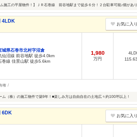
ム施工の平屋物件！】ＪＲ石巻線 前谷地駅まで徒歩６分！２台駐車可能♪畑があり
4LDK
お気に入
宮城県石巻市北村字沼倉
1,980
4LD
気仙沼線 前谷地駅 徒歩4.0km
万円
115.6
石巻線 佳景山駅 徒歩5.6km
有権
ーム（株）の施工物件で築9年！■楽しみ方は自由自在の土地広々約100坪以上！
 6DK
お気に入