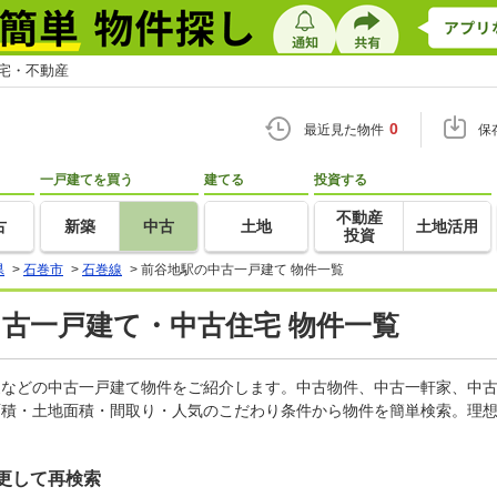
住宅・不動産
0
最近見た物件
保
一戸建てを買う
建てる
投資する
不動産
古
新築
中古
土地
土地活用
投資
県
>
石巻市
>
石巻線
>
前谷地駅の中古一戸建て 物件一覧
中古一戸建て・中古住宅 物件一覧
軒家などの中古一戸建て物件をご紹介します。中古物件、中古一軒家、中
面積・土地面積・間取り・人気のこだわり条件から物件を簡単検索。理想
更して再検索