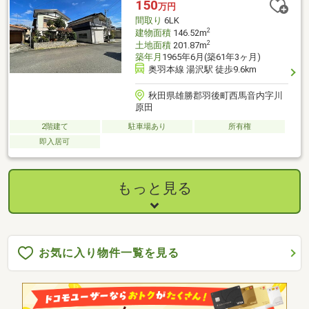
150
万円
間取り
6LK
2
建物面積
146.52m
2
土地面積
201.87m
築年月
1965年6月(築61年3ヶ月)
奥羽本線 湯沢駅 徒歩9.6km
秋田県雄勝郡羽後町西馬音内字川
原田
2階建て
駐車場あり
所有権
即入居可
もっと見る
お気に入り物件一覧を見る