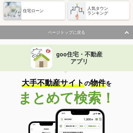
人気タウン
住宅ローン
ランキング
ページトップに戻る
goo住宅・不動産
アプリ
大手不動産サイト
物件
の
を
まとめて検索！