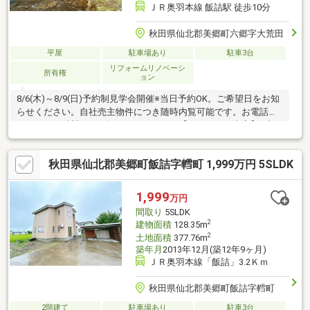
ＪＲ奥羽本線 飯詰駅 徒歩10分
秋田県仙北郡美郷町六郷字大荒田
平屋
駐車場あり
駐車3台
リフォームリノベーシ
所有権
ョン
8/6(木)～8/9(日)予約制見学会開催※当日予約OK。ご希望日をお知
らせください。自社売主物件につき随時内覧可能です。お電話か
メールでご希望日をお知らせください。【リフォーム内容】●内
装工事システムキッチン交換、クッションフロア張替え、クリー
ニング、漏電点検、設備点検、雨漏り点検、漏水点検【おすすめ
秋田県仙北郡美郷町飯詰字轌町 1,999万円 5SLDK
ポイント】・雨漏り、構造上主要な部分の欠陥や・腐食、給排水
管の故障や漏水についてお引渡しより２年間保証・シロアリ防除
工事施工後5年間保証・返済額や融資可能額など、お客様のご希望
1,999
万円
にあわせてご提案。住宅ローンが初めての方でもお気軽にご相談
間取り
5SLDK
ください【周辺施設】・町立六
2
建物面積
128.35m
2
土地面積
377.76m
築年月
2013年12月(築12年9ヶ月)
ＪＲ奥羽本線「飯詰」3.2Ｋｍ
秋田県仙北郡美郷町飯詰字轌町
2階建て
駐車場あり
駐車3台