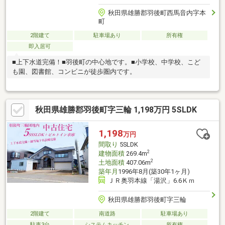
秋田県雄勝郡羽後町西馬音内字本
町
2階建て
駐車場あり
所有権
即入居可
■上下水道完備！■羽後町の中心地です。■小学校、中学校、こど
も園、図書館、コンビニが徒歩圏内です。
秋田県雄勝郡羽後町字三輪 1,198万円 5SLDK
1,198
万円
間取り
5SLDK
2
建物面積
269.4m
2
土地面積
407.06m
築年月
1996年8月(築30年1ヶ月)
ＪＲ奥羽本線「湯沢」6.6Ｋｍ
秋田県雄勝郡羽後町字三輪
2階建て
南道路
駐車場あり
駐車3台
システムキッチン
所有権