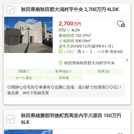
秋田県南秋田郡大潟村字中央 2,700万円 4LDK
2,700
万円
間取り
4LDK
2
建物面積
152.57m
2
土地面積
306.05m
築年月
2016年12月(築9年9ヶ月)
バス/「西１－２」バス停 停歩4分
秋田県南秋田郡大潟村字中央
2階建て
駐車場あり
駐車2台
オール電化
所有権
◇閑静な住宅街◇車庫有◇近隣に役場、道の駅で住環境◎◇広い
食品庫、WICで収納充実
秋田県雄勝郡羽後町西馬音内字川原田 150万円
6LK