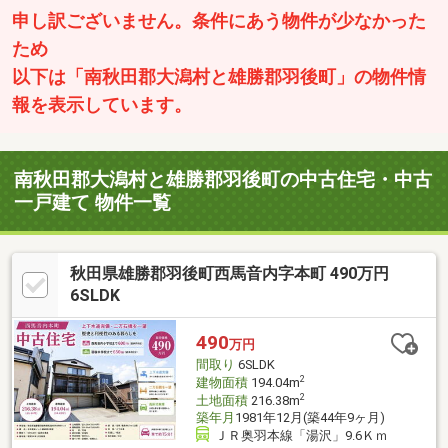
申し訳ございません。条件にあう物件が少なかった
ため
以下は「南秋田郡大潟村と雄勝郡羽後町」の物件情
報を表示しています。
南秋田郡大潟村と雄勝郡羽後町の中古住宅・中古
一戸建て 物件一覧
秋田県雄勝郡羽後町西馬音内字本町 490万円
6SLDK
490
万円
間取り
6SLDK
2
建物面積
194.04m
2
土地面積
216.38m
築年月
1981年12月(築44年9ヶ月)
ＪＲ奥羽本線「湯沢」9.6Ｋｍ