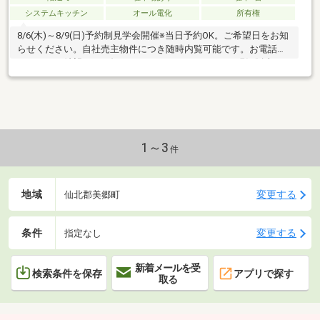
システムキッチン
オール電化
所有権
8/6(木)～8/9(日)予約制見学会開催※当日予約OK。ご希望日をお知
らせください。自社売主物件につき随時内覧可能です。お電話か
メールでご希望日をお知らせください。8月17日まで現況販売8月
18日以降はリフォーム住宅として販売する予定です。【おすすめ
ポイント】・本物件は条件により住宅ローン減税が適用されま
す。・お客様に合わせたローンの組み方や金融機関をご提案。住
宅ローンが初めての方でもお気軽にご相談ください【周辺施
設】・仙南小学校約400ｍ（徒歩5分）・美郷町中学校約5800ｍ・
イオンスーパーセンター美郷町店様約3900ｍ（車10分）
1～3
件
地域
変更する
仙北郡美郷町
条件
変更する
指定なし
新着メールを受
検索条件を保存
アプリで探す
取る