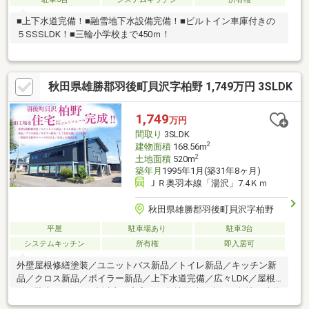
■上下水道完備！■融雪地下水設備完備！■ビルトイン車庫付きの
５SSSLDK！■三輪小学校まで450ｍ！
秋田県雄勝郡羽後町貝沢字柏野 1,749万円 3SLDK
1,749
万円
間取り
3SLDK
2
建物面積
168.56m
2
土地面積
520m
築年月
1995年1月(築31年8ヶ月)
ＪＲ奥羽本線「湯沢」7.4Ｋｍ
秋田県雄勝郡羽後町貝沢字柏野
平屋
駐車場あり
駐車3台
システムキッチン
所有権
即入居可
外壁屋根修繕塗装／ユニットバス新品／トイレ新品／キッチン新
品／クロス新品／ボイラー新品／上下水道完備／広々LDK／屋根
付き駐車スペース7台以上／充実した敷地面積／人気の角地／建物
50坪／土地150坪以上