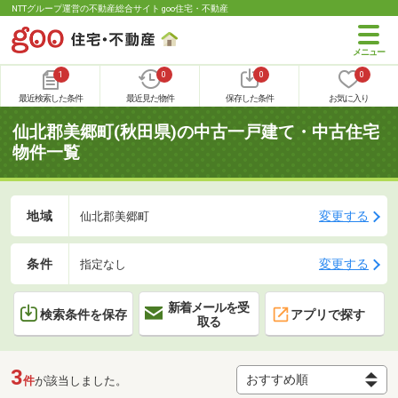
NTTグループ運営の不動産総合サイト goo住宅・不動産
1
0
0
0
最近検索した条件
最近見た物件
保存した条件
お気に入り
仙北郡美郷町(秋田県)の中古一戸建て・中古住宅
物件一覧
地域
変更する
仙北郡美郷町
条件
変更する
指定なし
新着メールを受
検索条件を保存
アプリで探す
取る
3
件
が該当しました。