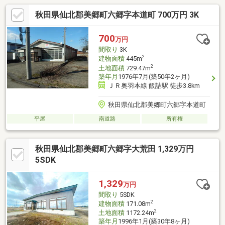
秋田県仙北郡美郷町六郷字本道町 700万円 3K
700
万円
間取り
3K
2
建物面積
445m
2
土地面積
729.47m
築年月
1976年7月(築50年2ヶ月)
ＪＲ奥羽本線 飯詰駅 徒歩3.8km
秋田県仙北郡美郷町六郷字本道町
平屋
南道路
所有権
秋田県仙北郡美郷町六郷字大荒田 1,329万円
5SDK
1,329
万円
間取り
5SDK
2
建物面積
171.08m
2
土地面積
1172.24m
築年月
1996年1月(築30年8ヶ月)