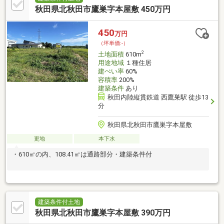
秋田県北秋田市鷹巣字本屋敷 450万円
450
万円
（坪単価:-）
2
土地面積
610m
用途地域
１種住居
建ぺい率
60%
容積率
200%
建築条件
あり
秋田内陸縦貫鉄道 西鷹巣駅 徒歩13
分
秋田県北秋田市鷹巣字本屋敷
更地
本下水
・610㎡の内、108.41㎡は通路部分・建築条件付
建築条件付土地
秋田県北秋田市鷹巣字本屋敷 390万円