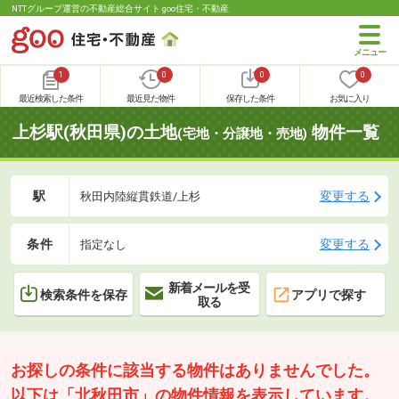
NTTグループ運営の不動産総合サイト goo住宅・不動産
1
0
0
0
最近検索した条件
最近見た物件
保存した条件
お気に入り
上杉駅(秋田県)の土地
物件一覧
(宅地・分譲地・売地)
駅
変更する
秋田内陸縦貫鉄道/上杉
条件
変更する
指定なし
新着メールを受
検索条件を保存
アプリで探す
取る
お探しの条件に該当する物件はありませんでした。
以下は「北秋田市」の物件情報を表示しています。