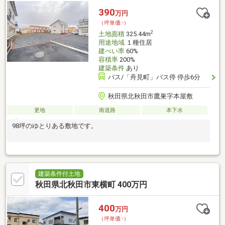
390
万円
（坪単価:-）
2
土地面積
325.44m
用途地域
１種住居
建ぺい率
60%
容積率
200%
建築条件
あり
バス/「舟見町」バス停 停歩6分
秋田県北秋田市鷹巣字本屋敷
更地
南道路
本下水
98坪のゆとりある敷地です。
建築条件付土地
秋田県北秋田市東横町 400万円
400
万円
（坪単価:-）