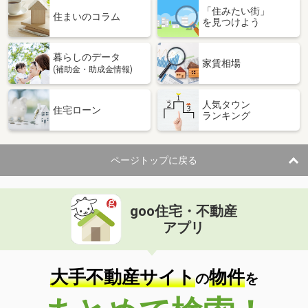
「住みたい街」
住まいのコラム
を見つけよう
暮らしのデータ
家賃相場
(補助金・助成金情報)
人気タウン
住宅ローン
ランキング
ページトップに戻る
goo住宅・不動産
アプリ
大手不動産サイト
物件
の
を