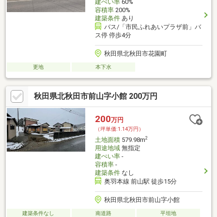
建ぺい率
60%
容積率
200%
建築条件
あり
バス/「市民ふれあいプラザ前」バ
ス停 停歩4分
秋田県北秋田市花園町
更地
本下水
秋田県北秋田市前山字小館 200万円
200
万円
（坪単価:1.14万円）
2
土地面積
579.98m
用途地域
無指定
建ぺい率
-
容積率
-
建築条件
なし
奥羽本線 前山駅 徒歩15分
秋田県北秋田市前山字小館
建築条件なし
南道路
平坦地