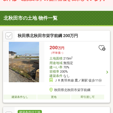
北秋田市の土地 物件一覧
秋田県北秋田市栄字前綱 200万円
200
万円
（坪単価:-）
2
土地面積
215m
用途地域
無指定
建ぺい率
70%
容積率
200%
建築条件
なし
ＪＲ奥羽本線 鷹ノ巣駅 徒歩11分
秋田県北秋田市栄字前綱
建築条件なし
更地
即引渡し可
建築条件付土地