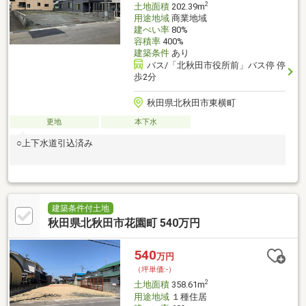
2
土地面積
202.39m
用途地域
商業地域
建ぺい率
80%
容積率
400%
建築条件
あり
バス/「北秋田市役所前」バス停 停
歩2分
秋田県北秋田市東横町
更地
本下水
○上下水道引込済み
建築条件付土地
秋田県北秋田市花園町 540万円
540
万円
（坪単価:-）
2
土地面積
358.61m
用途地域
１種住居