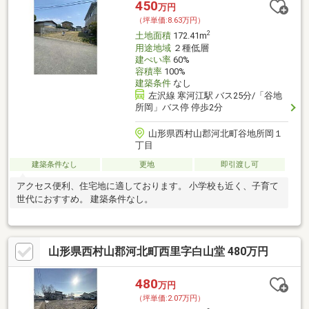
450
万円
（坪単価:8.63万円）
2
土地面積
172.41m
用途地域
２種低層
建ぺい率
60%
容積率
100%
建築条件
なし
左沢線 寒河江駅 バス25分/「谷地
所岡」バス停 停歩2分
山形県西村山郡河北町谷地所岡１
丁目
建築条件なし
更地
即引渡し可
アクセス便利、住宅地に適しております。 小学校も近く、子育て
世代におすすめ。 建築条件なし。
山形県西村山郡河北町西里字白山堂 480万円
480
万円
（坪単価:2.07万円）