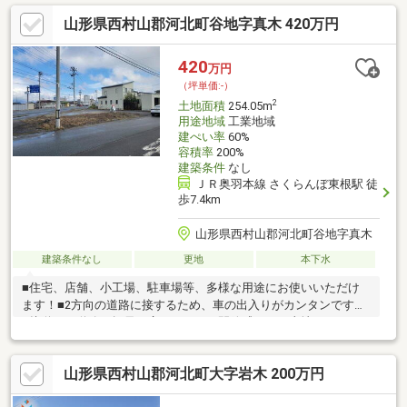
山形県西村山郡河北町谷地字真木 420万円
420
万円
（坪単価:-）
2
土地面積
254.05m
用途地域
工業地域
建ぺい率
60%
容積率
200%
建築条件
なし
ＪＲ奥羽本線 さくらんぼ東根駅 徒
歩7.4km
山形県西村山郡河北町谷地字真木
建築条件なし
更地
本下水
■住宅、店舗、小工場、駐車場等、多様な用途にお使いいただけ
ます！■2方向の道路に接するため、車の出入りがカンタンです！
■接道する道路の幅員が広く、とても開放感のある土地です！
山形県西村山郡河北町大字岩木 200万円