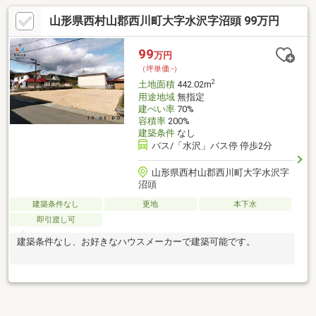
山形県西村山郡西川町大字水沢字沼頭 99万円
99
万円
（坪単価:-）
2
土地面積
442.02m
用途地域
無指定
建ぺい率
70%
容積率
200%
建築条件
なし
バス/「水沢」バス停 停歩2分
山形県西村山郡西川町大字水沢字
沼頭
建築条件なし
更地
本下水
即引渡し可
建築条件なし、お好きなハウスメーカーで建築可能です。