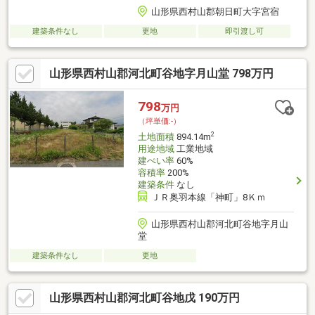
山形県西村山郡朝日町大字宮宿
建築条件なし
更地
即引渡し可
山形県西村山郡河北町谷地字月山堂 798万円
798
万円
（坪単価:-）
2
土地面積
894.14m
用途地域
工業地域
建ぺい率
60%
容積率
200%
建築条件
なし
ＪＲ奥羽本線「神町」8Ｋｍ
山形県西村山郡河北町谷地字月山
堂
建築条件なし
更地
山形県西村山郡河北町谷地戊 190万円