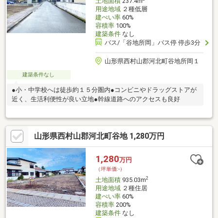
土地面積
237.4m
用途地域
２種低層
建ぺい率
60%
容積率
100%
建築条件
なし
バス/「谷地所岡」バス停 停歩3分
山形県西村山郡河北町谷地所岡１
建築条件なし
●小・中学校へは徒歩約１５分圏内●コンビニやドラッグストアが
近く、生活利便性が良い立地●幹線道路へのアクセスも良好
山形県西村山郡河北町谷地 1,280万円
1,280
万円
（坪単価:-）
2
土地面積
935.03m
用途地域
２種住居
建ぺい率
60%
容積率
200%
建築条件
なし