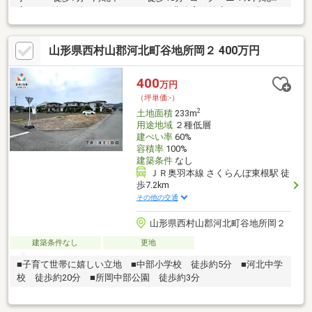
店・・・車で2分■ファミリーマート河北体育館前店・・・車で2
分
山形県西村山郡河北町谷地所岡２ 400万円
400
万円
（坪単価:-）
2
土地面積
233m
用途地域
２種低層
建ぺい率
60%
容積率
100%
建築条件
なし
ＪＲ奥羽本線 さくらんぼ東根駅 徒
歩7.2km
その他の交通
山形県西村山郡河北町谷地所岡２
建築条件なし
更地
■子育て世帯に嬉しい立地 ■中部小学校 徒歩約5分 ■河北中学
校 徒歩約20分 ■所岡中部公園 徒歩約3分