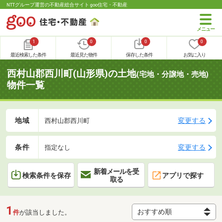
NTTグループ運営の不動産総合サイト goo住宅・不動産
1
0
0
0
最近検索した条件
最近見た物件
保存した条件
お気に入り
西村山郡西川町(山形県)の土地
(宅地・分譲地・売地)
物件一覧
地域
変更する
西村山郡西川町
条件
変更する
指定なし
新着メールを受
検索条件を保存
アプリで探す
取る
1
件
が該当しました。