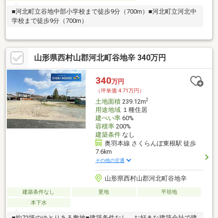
■河北町立谷地中部小学校まで徒歩9分（700m）■河北町立河北中
学校まで徒歩9分（700m）
山形県西村山郡河北町谷地辛 340万円
340
万円
（坪単価:4.71万円）
2
土地面積
239.12m
用途地域
１種住居
建ぺい率
60%
容積率
200%
建築条件
なし
奥羽本線 さくらんぼ東根駅 徒歩
7.6km
その他の交通
山形県西村山郡河北町谷地辛
建築条件なし
更地
平坦地
本下水
■約72坪のゆとりある敷地■建築条件なし、お好きな建築会社で建