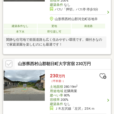
容積率
200%
建築条件
なし
バス/「押切」バス停 停歩5分
山形県西村山郡河北町谷地辛
建築条件なし
更地
南道路
本下水
即引渡し可
閑静な住宅地で前面道路も広く住みやすい環境です。畑付きなの
で家庭菜園を楽しむのにも最適です！
山形県西村山郡朝日町大字宮宿 230万円
230
万円
（坪単価:-）
2
土地面積
280.19m
用途地域
近隣商業
建ぺい率
80%
容積率
200%
建築条件
なし
ＪＲ左沢線「左沢」25Ｋｍ