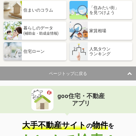
「住みたい街」
住まいのコラム
を見つけよう
暮らしのデータ
家賃相場
(補助金・助成金情報)
人気タウン
住宅ローン
ランキング
ページトップに戻る
goo住宅・不動産
アプリ
大手不動産サイト
物件
の
を