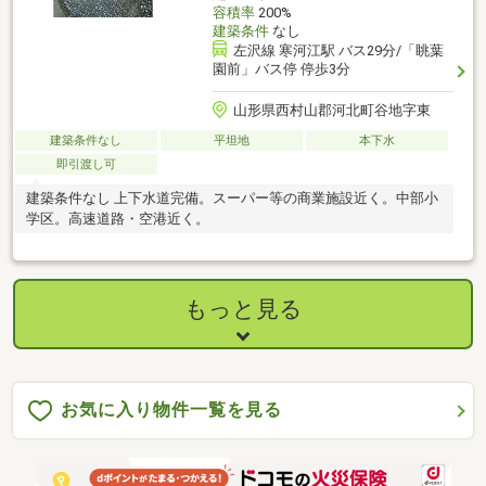
容積率
200%
建築条件
なし
左沢線 寒河江駅 バス29分/「眺葉
園前」バス停 停歩3分
山形県西村山郡河北町谷地字東
建築条件なし
平坦地
本下水
即引渡し可
建築条件なし 上下水道完備。スーパー等の商業施設近く。中部小
学区。高速道路・空港近く。
もっと見る
お気に入り物件一覧を見る