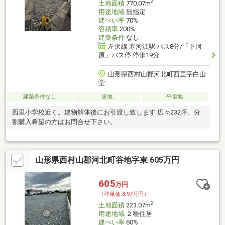
2
土地面積
770.07m
用途地域
無指定
建ぺい率
70%
容積率
200%
建築条件
なし
左沢線 寒河江駅 バス8分/「下河
原」バス停 停歩19分
山形県西村山郡河北町西里字白山
堂
建築条件なし
更地
平坦地
西里小学校近く。建物解体後にお引渡し致します 広々232坪。分
割購入希望の方はお問合せ下さい。
山形県西村山郡河北町谷地字東 605万円
605
万円
（坪単価:8.97万円）
2
土地面積
223.07m
用途地域
２種住居
建ぺい率
60%