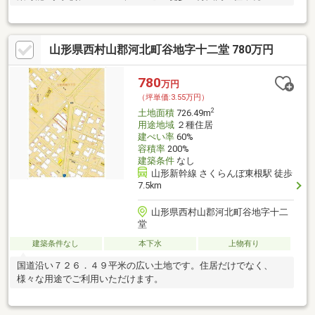
山形県西村山郡河北町谷地字十二堂 780万円
780
万円
（坪単価:3.55万円）
2
土地面積
726.49m
用途地域
２種住居
建ぺい率
60%
容積率
200%
建築条件
なし
山形新幹線 さくらんぼ東根駅 徒歩
7.5km
山形県西村山郡河北町谷地字十二
堂
建築条件なし
本下水
上物有り
国道沿い７２６．４９平米の広い土地です。住居だけでなく、
様々な用途でご利用いただけます。