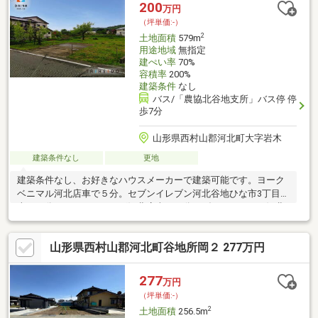
200
万円
（坪単価:-）
2
土地面積
579m
用途地域
無指定
建ぺい率
70%
容積率
200%
建築条件
なし
バス/「農協北谷地支所」バス停 停
歩7分
山形県西村山郡河北町大字岩木
建築条件なし
更地
建築条件なし、お好きなハウスメーカーで建築可能です。ヨーク
ベニマル河北店車で５分。セブンイレブン河北谷地ひな市3丁目店
車で４分。ツルハドラッグ河北店車で５分。ダイユーエイト河北
店車で５分。
山形県西村山郡河北町谷地所岡２ 277万円
277
万円
（坪単価:-）
2
土地面積
256.5m