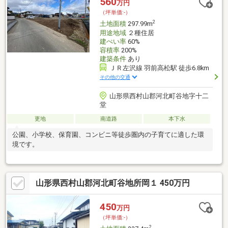
560
万円
（坪単価:-）
2
土地面積
297.99m
用途地域
２種住居
建ぺい率
60%
容積率
200%
建築条件
あり
ＪＲ左沢線 羽前高松駅 徒歩6.8km
その他の交通
山形県西村山郡河北町谷地字十二
堂
更地
南道路
本下水
公園、小学校、保育園、コンビニ等徒歩圏内の子育てに適した環
境です。
山形県西村山郡河北町谷地所岡１ 450万円
450
万円
（坪単価:-）
2