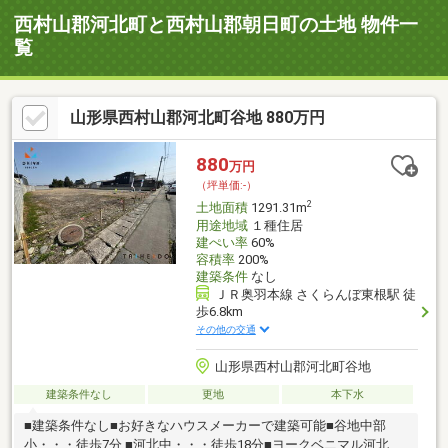
西村山郡河北町と西村山郡朝日町の土地 物件一
覧
山形県西村山郡河北町谷地 880万円
880
万円
（坪単価:-）
2
土地面積
1291.31m
用途地域
１種住居
建ぺい率
60%
容積率
200%
建築条件
なし
ＪＲ奥羽本線 さくらんぼ東根駅 徒
歩6.8km
その他の交通
山形県西村山郡河北町谷地
建築条件なし
更地
本下水
■建築条件なし■お好きなハウスメーカーで建築可能■谷地中部
小・・・徒歩7分 ■河北中・・・徒歩18分■ヨークベニマル河北