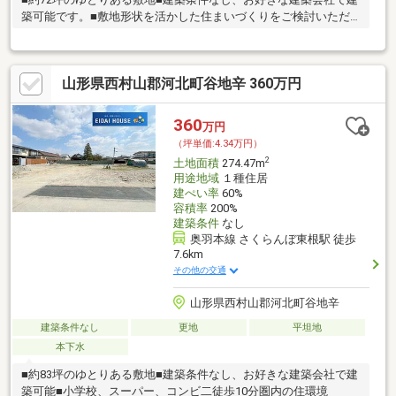
築可能です。■敷地形状を活かした住まいづくりをご検討いただ
けます。
山形県西村山郡河北町谷地辛 360万円
360
万円
（坪単価:4.34万円）
2
土地面積
274.47m
用途地域
１種住居
建ぺい率
60%
容積率
200%
建築条件
なし
奥羽本線 さくらんぼ東根駅 徒歩
7.6km
その他の交通
山形県西村山郡河北町谷地辛
建築条件なし
更地
平坦地
本下水
■約83坪のゆとりある敷地■建築条件なし、お好きな建築会社で建
築可能■小学校、スーパー、コンビ二徒歩10分圏内の住環境