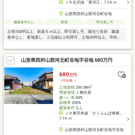
ＪＲ左沢線「寒河江」7.3Ｋｍ
山形県西村山郡河北町谷地
建築条件なし
更地
即引渡し可
土地100坪以上、前道６ｍ以上、即引渡し可、陽当り良好、建築
条件なし、更地渡し、２沿線以上利用可、土地50坪以上、市街地
が近い、駅まで平坦、閑静な住宅地、都市近郊、平坦地、整備さ
れた歩道
山形県西村山郡河北町谷地字谷地 680万円
680
万円
（坪単価:-）
2
土地面積
260.58m
用途地域
１種住居
建ぺい率
60%
容積率
200%
建築条件
なし
ＪＲ奥羽本線「さくらんぼ東根」
7.7Ｋｍ
山形県西村山郡河北町谷地字谷地