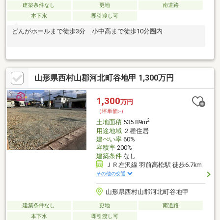
建築条件なし
更地
南道路
本下水
即引渡し可
どんがホールまで徒歩3分 小中高まで徒歩10分圏内
山形県西村山郡河北町谷地甲 1,300万円
1,300
万円
（坪単価:-）
2
土地面積
535.89m
用途地域
２種住居
建ぺい率
60%
容積率
200%
建築条件
なし
ＪＲ左沢線 羽前高松駅 徒歩6.7km
その他の交通
山形県西村山郡河北町谷地甲
建築条件なし
更地
南道路
本下水
即引渡し可