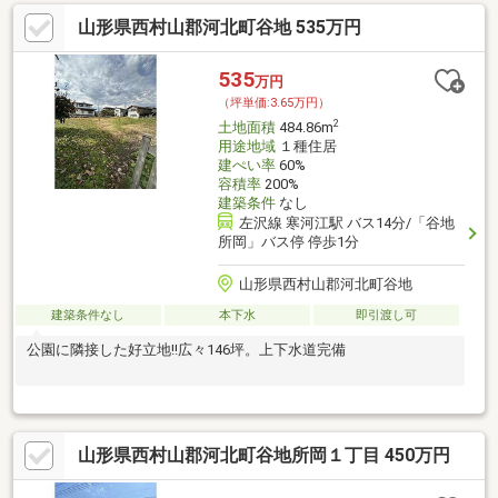
山形県西村山郡河北町谷地 535万円
535
万円
（坪単価:3.65万円）
2
土地面積
484.86m
用途地域
１種住居
建ぺい率
60%
容積率
200%
建築条件
なし
左沢線 寒河江駅 バス14分/「谷地
所岡」バス停 停歩1分
山形県西村山郡河北町谷地
建築条件なし
本下水
即引渡し可
公園に隣接した好立地!!広々146坪。上下水道完備
山形県西村山郡河北町谷地所岡１丁目 450万円