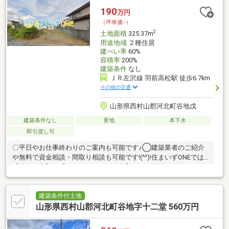
190
万円
（坪単価:-）
2
土地面積
325.37m
用途地域
２種住居
建ぺい率
60%
容積率
200%
建築条件
なし
ＪＲ左沢線 羽前高松駅 徒歩6.7km
その他の交通
山形県西村山郡河北町谷地戊
建築条件なし
更地
本下水
即引渡し可
〇平日やお仕事終わりのご案内も可能です♪◯建築業者のご紹介
や無料で資金相談・間取り相談も可能です!(^^)!住まいずONEでは
【注文住宅】や【リフォーム・不動産】で15年以上の経験のある
スタッフがお客様の住まい探しをお手伝いさせていただいており
ます。住まい購入はお客様にとって不安なことも多いはず…土地
のこと、建物のこと、住宅ローンのこと…何でも構いません！お
建築条件付土地
気軽にご相談下さい(^^♪
山形県西村山郡河北町谷地字十二堂 560万円