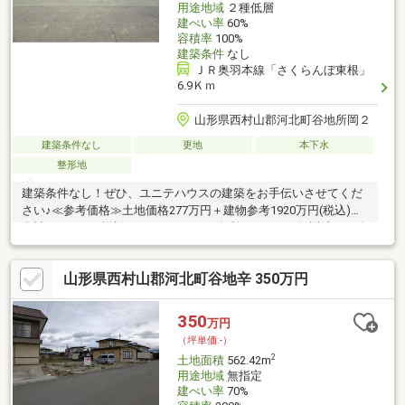
用途地域
２種低層
建ぺい率
60%
容積率
100%
建築条件
なし
ＪＲ奥羽本線「さくらんぼ東根」
6.9Ｋｍ
山形県西村山郡河北町谷地所岡２
建築条件なし
更地
本下水
整形地
建築条件なし！ぜひ、ユニテハウスの建築をお手伝いさせてくだ
さい♪≪参考価格≫土地価格277万円＋建物参考1920万円(税込)＝
合計2197万円(税込)月々56597円！（金利1.10％、40年返済、頭金
ボーナスなしの場合の試算）≪周辺環境≫谷地中部小：徒歩10分
河北中：徒歩24分ファミリーマート河北体育館前店：徒歩10分ダ
山形県西村山郡河北町谷地辛 350万円
イユーエイト 河北店：徒歩10分Seria 河北店：徒歩10分河北町役
場：徒歩14分ツルハドラッグ河北店：徒歩15分薬王堂 河北東
店：徒歩16分≪店舗情報≫ユニテハウス山形023-631-5379「スー
350
万円
モを見て」とお伝えください♪
（坪単価:-）
2
土地面積
562.42m
用途地域
無指定
建ぺい率
70%