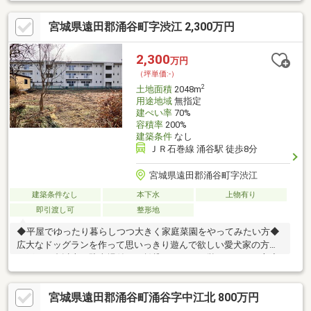
り、お子さんと遊んだりお散歩などをしたり楽しめます。【周辺
施設】・涌谷中学校まで1300m（徒歩17分）・モンマートもがみ
宮城県遠田郡涌谷町字渋江 2,300万円
まで400m（徒歩5分）・ファミリーマート涌谷渋江店まで
1200m（徒歩15分）・ヨークベニマル涌谷店まで1600m（徒歩20
分）・薬王堂 宮城涌谷店まで1200m（徒歩15分）・イオンスーパ
2,300
万円
ーセンター涌谷店まで2000m（車4分）
（坪単価:-）
2
土地面積
2048m
用途地域
無指定
建ぺい率
70%
容積率
200%
建築条件
なし
ＪＲ石巻線 涌谷駅 徒歩8分
宮城県遠田郡涌谷町字渋江
建築条件なし
本下水
上物有り
即引渡し可
整形地
◆平屋でゆったり暮らしつつ大きく家庭菜園をやってみたい方◆
広大なドッグランを作って思いっきり遊んで欲しい愛犬家の方◆
１戸に２台以上の駐車場付きの賃貸アパート経営をされたい方◆
社員様の寮を整備したい企業様◆資材置き場を探されている企業
様６００坪あるからこそ出来ることがあります！！ぜひご相談く
宮城県遠田郡涌谷町涌谷字中江北 800万円
ださい（´艸｀＊）