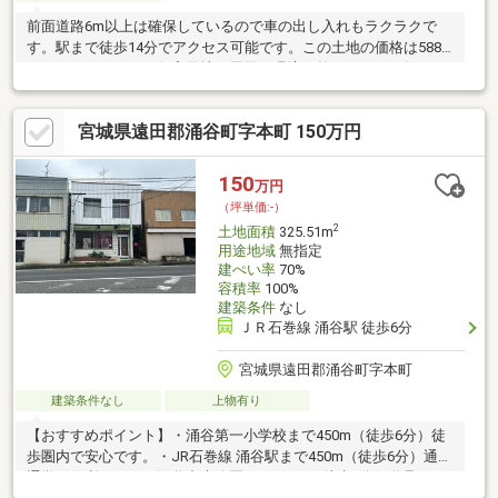
前面道路6m以上は確保しているので車の出し入れもラクラクで
す。駅まで徒歩14分でアクセス可能です。この土地の価格は588
万円です。こちらの住宅用地は周囲も環境も整っており、住まい
の環境として一押しです。利便性の高い遠田郡涌谷町エリアの不
動産情報のことならあんしん不動産にお任せください。お客様の
宮城県遠田郡涌谷町字本町 150万円
不動産探しを全力でサポートいたします。
150
万円
（坪単価:-）
2
土地面積
325.51m
用途地域
無指定
建ぺい率
70%
容積率
100%
建築条件
なし
ＪＲ石巻線 涌谷駅 徒歩6分
宮城県遠田郡涌谷町字本町
建築条件なし
上物有り
【おすすめポイント】・涌谷第一小学校まで450m（徒歩6分）徒
歩圏内で安心です。・JR石巻線 涌谷駅まで450m（徒歩6分）通勤
通学に便利です。・涌谷中央公園まで700m（徒歩9分）遊具があ