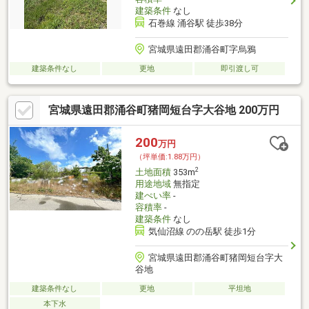
建築条件
なし
石巻線 涌谷駅 徒歩38分
宮城県遠田郡涌谷町字烏鴉
建築条件なし
更地
即引渡し可
宮城県遠田郡涌谷町猪岡短台字大谷地 200万円
200
万円
（坪単価:1.88万円）
2
土地面積
353m
用途地域
無指定
建ぺい率
-
容積率
-
建築条件
なし
気仙沼線 のの岳駅 徒歩1分
宮城県遠田郡涌谷町猪岡短台字大
谷地
建築条件なし
更地
平坦地
本下水