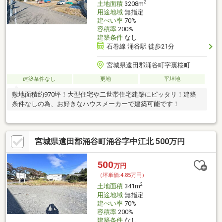
2
土地面積
3208m
用途地域
無指定
建ぺい率
70%
容積率
200%
建築条件
なし
石巻線 涌谷駅 徒歩21分
宮城県遠田郡涌谷町字裏桜町
建築条件なし
更地
平坦地
敷地面積約970坪！大型住宅や二世帯住宅建築にピッタリ！建築
条件なしの為、お好きなハウスメーカーで建築可能です！
宮城県遠田郡涌谷町涌谷字中江北 500万円
500
万円
（坪単価:4.85万円）
2
土地面積
341m
用途地域
無指定
建ぺい率
70%
容積率
200%
建築条件
なし