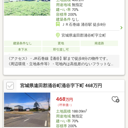
用途地域
無指定
建ぺい率
70%
容積率
200%
建築条件
なし
ＪＲ石巻線 涌谷駅 徒歩8分
宮城県遠田郡涌谷町字立町
建築条件なし
更地
南道路
本下水
即引渡し可
《アクセス》・JR石巻線【涌谷】駅まで徒歩8分の物件です。
《周辺環境・立地条件等》・宅地内は高低差のないフラットな地
形です。《道路・方位等》・前面道路との高低差はありません。
《建築用途・有効活用》・建築条件付き売地ではないため、お好
きなハウスメーカー・工務店での建築が可能です。間取り、設
宮城県遠田郡涌谷町涌谷字下町 468万円
備、外観、全て自分好みのスタイルで一からご検討いただくこと
が可能です。
468
万円
（坪単価:-）
2
土地面積
188.09m
用途地域
無指定
建ぺい率
70%
容積率
200%