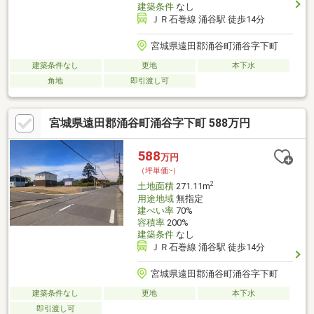
建築条件
なし
ＪＲ石巻線 涌谷駅 徒歩14分
宮城県遠田郡涌谷町涌谷字下町
建築条件なし
更地
本下水
角地
即引渡し可
宮城県遠田郡涌谷町涌谷字下町 588万円
588
万円
（坪単価:-）
2
土地面積
271.11m
用途地域
無指定
建ぺい率
70%
容積率
200%
建築条件
なし
ＪＲ石巻線 涌谷駅 徒歩14分
宮城県遠田郡涌谷町涌谷字下町
建築条件なし
更地
本下水
即引渡し可