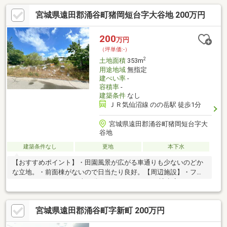
宮城県遠田郡涌谷町猪岡短台字大谷地 200万円
200
万円
（坪単価:-）
2
土地面積
353m
用途地域
無指定
建ぺい率
-
容積率
-
建築条件
なし
ＪＲ気仙沼線 のの岳駅 徒歩1分
宮城県遠田郡涌谷町猪岡短台字大
谷地
建築条件なし
更地
本下水
【おすすめポイント】・田園風景が広がる車通りも少ないのどか
な立地。・前面棟がないので日当たり良好。【周辺施設】・ファ
ミリーマート7200ｍ（車15分）・ウジエスーパー桃生店10700ｍ
（車22分）・イオンスーパーセンター涌谷店8300ｍ（車17分）
宮城県遠田郡涌谷町字新町 200万円