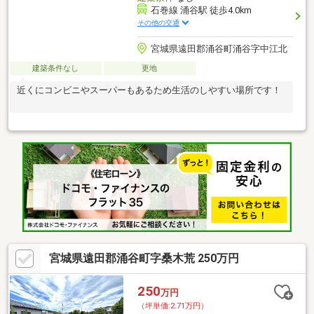
石巻線 涌谷駅 徒歩4.0km
その他の交通
宮城県遠田郡涌谷町涌谷字中江北
建築条件なし
更地
近くにコンビニやスーパーもあるため生活のしやすい場所です！
宮城県遠田郡涌谷町字桑木荒 250万円
250
万円
（坪単価:2.71万円）