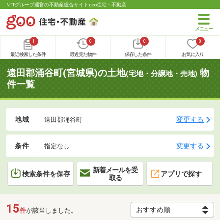
NTTグループ運営の不動産総合サイト goo住宅・不動産
1
0
0
0
最近検索した条件
最近見た物件
保存した条件
お気に入り
遠田郡涌谷町(宮城県)の土地
物
(宅地・分譲地・売地)
件一覧
地域
変更する
遠田郡涌谷町
条件
変更する
指定なし
新着メールを受
検索条件を保存
アプリで探す
取る
15
件
が該当しました。