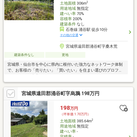
2
土地面積
306m
用途地域
無指定
建ぺい率
70%
容積率
200%
建築条件
なし
石巻線 涌谷駅 徒歩10分
その他の交通
宮城県遠田郡涌谷町字桑木荒
建築条件なし
更地
宮城県・仙台市を中心に県内に根付いた強力なネットワーク体制
で、お客様の「売りたい」「買いたい」を住まい選びのプロフェ
ッショナルが全力でサポートさせていただきます！
宮城県遠田郡涌谷町字烏鴉 198万円
198
万円
（坪単価:1.70万円）
2
土地面積
385.64m
用途地域
無指定
建ぺい率
-
容積率
-