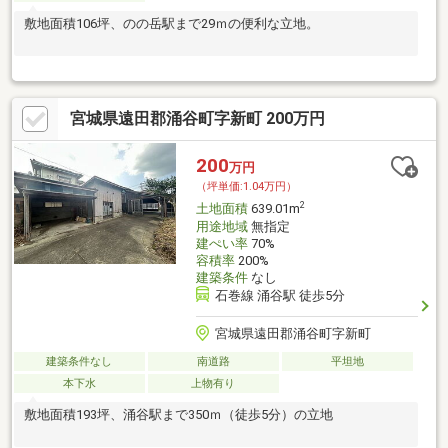
敷地面積106坪、のの岳駅まで29ｍの便利な立地。
宮城県遠田郡涌谷町字新町 200万円
200
万円
（坪単価:1.04万円）
2
土地面積
639.01m
用途地域
無指定
建ぺい率
70%
容積率
200%
建築条件
なし
石巻線 涌谷駅 徒歩5分
宮城県遠田郡涌谷町字新町
建築条件なし
南道路
平坦地
本下水
上物有り
敷地面積193坪、涌谷駅まで350ｍ（徒歩5分）の立地