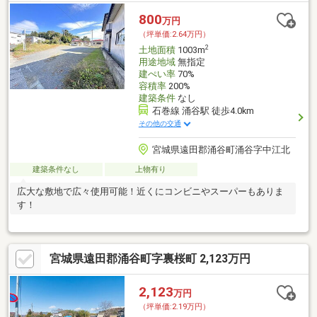
800
万円
（坪単価:2.64万円）
2
土地面積
1003m
用途地域
無指定
建ぺい率
70%
容積率
200%
建築条件
なし
石巻線 涌谷駅 徒歩4.0km
その他の交通
宮城県遠田郡涌谷町涌谷字中江北
建築条件なし
上物有り
広大な敷地で広々使用可能！近くにコンビニやスーパーもありま
す！
宮城県遠田郡涌谷町字裏桜町 2,123万円
2,123
万円
（坪単価:2.19万円）