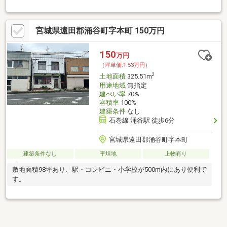
宮城県遠田郡涌谷町字本町 150万円
150
万円
（坪単価:1.53万円）
2
土地面積
325.51m
用途地域
無指定
建ぺい率
70%
容積率
100%
建築条件
なし
石巻線 涌谷駅 徒歩6分
宮城県遠田郡涌谷町字本町
建築条件なし
平坦地
上物有り
敷地面積98坪あり、駅・コンビニ・小学校が500m内にあり便利で
す。