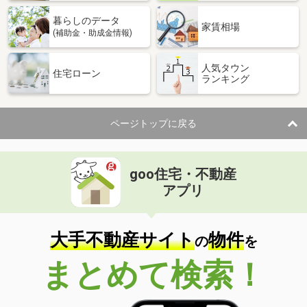
暮らしのデータ
家賃相場
(補助金・助成金情報)
人気タウン
住宅ローン
ランキング
ページトップに戻る
goo住宅・不動産
アプリ
大手不動産サイト
物件
の
を
まとめて検索！