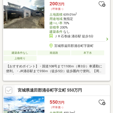
200
万円
（坪単価:-）
2
土地面積
639.01m
用途地域
無指定
建ぺい率
70%
容積率
200%
建築条件
なし
ＪＲ石巻線 涌谷駅 徒歩5分
宮城県遠田郡涌谷町字新町
建築条件なし
南道路
本下水
上物有り
【おすすめポイント】・国道108号まで1100ｍ（車3分）車通勤に
便利。・JR涌谷駅まで350ｍ（徒歩5分）徒歩圏内で便利。【周辺
施設】・涌谷第一小学校550ｍ（徒歩7分）・涌谷中学校1700ｍ
（徒歩22分）・モンマートもがみ店450ｍ（徒歩6分）・ヨークベ
ニマル涌谷店1000ｍ（徒歩13分）・涌谷中央公園200ｍ（徒歩3
宮城県遠田郡涌谷町字立町 550万円
分）・東泉堂病院550ｍ（徒歩7分）
550
万円
（坪単価:-）
2
土地面積
400.2m