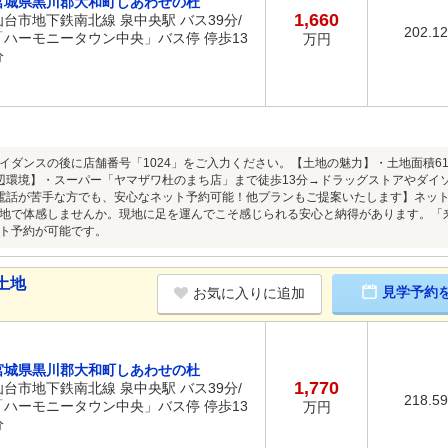
宮城県黒川郡大和町しあわせの杜
1,660
仙台市地下鉄南北線 泉中央駅 バス39分/
202.1
「ハーモニータウン中央」バス停 停歩13
万円
分
イダンスの後に店舗番号「1024」をご入力ください。【土地の魅力】・土地面積61
辺環境】・スーパー「ヤマザワ杜のまち店」まで徒歩13分→ドラッグストアやダイ
電話が苦手な方でも、安心なネット予約可能！他プランもご提案いたします】ネット上
地で体感しませんか。現地に足を運んでこそ感じられる安心と納得があります。「
ト予約が可能です。
土地
見学予約
お気に入りに追加
宮城県黒川郡大和町しあわせの杜
1,770
仙台市地下鉄南北線 泉中央駅 バス39分/
218.5
「ハーモニータウン中央」バス停 停歩13
万円
分