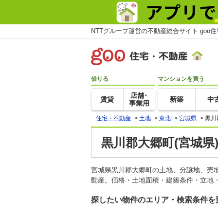
NTTグループ運営の不動産総合サイト goo
借りる
マンションを買う
店舗･
賃貸
新築
中
事業用
住宅・不動産
>
土地
>
東北
>
宮城県
>
黒川
黒川郡大郷町(宮城県
宮城県黒川郡大郷町の土地、分譲地、売
動産。価格・土地面積・建築条件・立地・
探したい物件のエリア・検索条件を