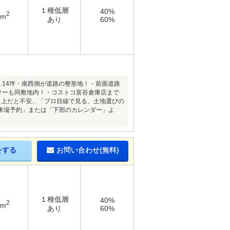
１種低層
40%
2
2m
あり
60%
.14坪・南西側が道路の整形地！・前面道路
ソーも同敷地内！・コストコ富谷倉庫店まで
だと不安... 「プロ目線で見る、土地選びの
来場予約」または「下部のカレンダー」よ
をする
お問い合わせ(無料)
１種低層
40%
2
9m
あり
60%