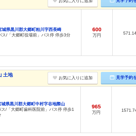
見学予約
お気に入りに追加
600
宮城県黒川郡大郷町粕川字西長崎
571.1
バス/「大郷町役場前」バス停 停歩3分
万円
 土地
見学予約
お気に入りに追加
宮城県黒川郡大郷町中村字谷地際山
965
バス/「大郷町歯科医院前」バス停 停歩1
1571.7
万円
分