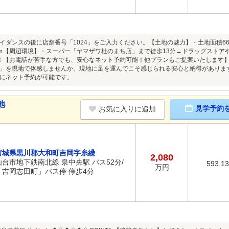
イダンスの後に店舗番号「1024」をご入力ください。【土地の魅力】・土地面積66
ｍ【周辺環境】・スーパー「ヤマザワ杜のまち店」まで徒歩13分→ドラッグストア
！【お電話が苦手な方でも、安心なネット予約可能！他プランもご提案いたします】ネ
」を現地で体感しませんか。現地に足を運んでこそ感じられる安心と納得がありま
にネット予約が可能です。
地
見学予約
お気に入りに追加
宮城県黒川郡大和町吉岡字糸繰
2,080
仙台市地下鉄南北線 泉中央駅 バス52分/
593.1
万円
「吉岡志田町」バス停 停歩4分