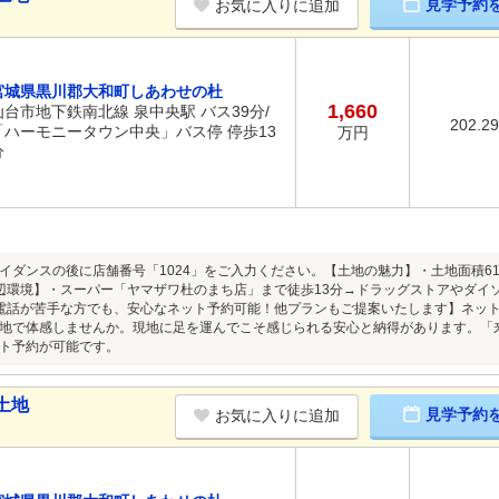
見学予約
お気に入りに追加
宮城県黒川郡大和町しあわせの杜
1,660
仙台市地下鉄南北線 泉中央駅 バス39分/
202.2
「ハーモニータウン中央」バス停 停歩13
万円
分
イダンスの後に店舗番号「1024」をご入力ください。【土地の魅力】・土地面積61
辺環境】・スーパー「ヤマザワ杜のまち店」まで徒歩13分→ドラッグストアやダイ
電話が苦手な方でも、安心なネット予約可能！他プランもご提案いたします】ネット上
地で体感しませんか。現地に足を運んでこそ感じられる安心と納得があります。「
ト予約が可能です。
土地
見学予約
お気に入りに追加