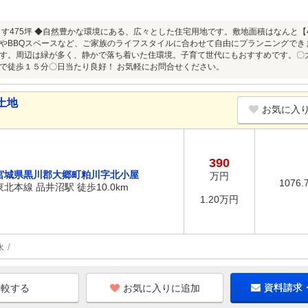
らす475坪 ◆自然豊かな環境にある、広々とした住宅用地です。敷地面積はなんと【
やBBQスペースなど、ご家族のライフスタイルに合わせて自由にプランニングでき
す。周辺は緑が多く、静かで落ち着いた住環境。子育て世代にもおすすめです。〇
で徒歩１５分〇日当たり良好！ お気軽にお問合せください。
土地
お気に入
390
宮城県黒川郡大郷町粕川字北小屋
万円
1076.
東北本線 品井沼駅 徒歩10.0km
1.20万円
水
お気に入りに追加
資料請求