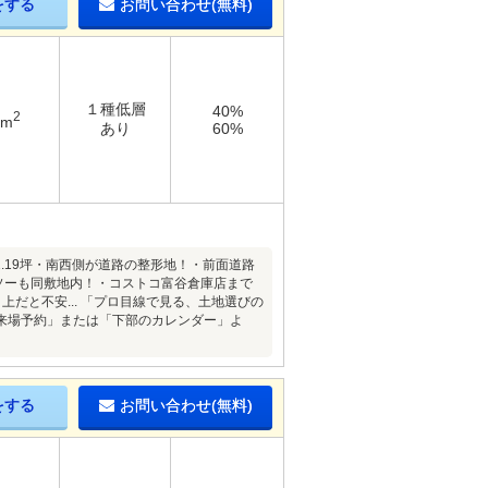
をする
お問い合わせ(無料)
１種低層
40%
2
9m
あり
60%
.19坪・南西側が道路の整形地！・前面道路
ソーも同敷地内！・コストコ富谷倉庫店まで
だと不安... 「プロ目線で見る、土地選びの
来場予約」または「下部のカレンダー」よ
をする
お問い合わせ(無料)