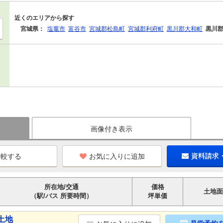
近くのエリアから探す
宮城県：
塩竈市
富谷市
宮城郡松島町
宮城郡利府町
黒川郡大和町
黒川
画像付き表示
お気に入りに追加
資料請求
所在地/交通
価格
土地面
（駅/バス 所要時間）
坪単価
土地