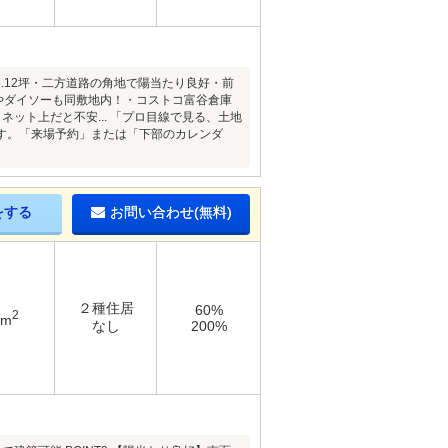
.12坪・二方道路の角地で陽当たり良好・前
やダイソーも同敷地内！・コストコ富谷倉庫
ット上だと不安... 「プロ目線で見る、土地
す。「来場予約」または「下部のカレンダ
をする
お問い合わせ(無料)
２種住居
60%
2
3m
なし
200%