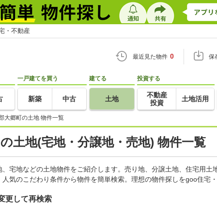
住宅・不動産
0
最近見た物件
保
一戸建てを買う
建てる
投資する
不動産
古
新築
中古
土地
土地活用
投資
郡大郷町の土地 物件一覧
)の土地(宅地・分譲地・売地) 物件一覧
地、宅地などの土地物件をご紹介します。売り地、分譲土地、住宅用土地
人気のこだわり条件から物件を簡単検索。理想の物件探しをgoo住宅
変更して再検索