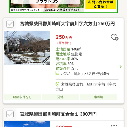
宮城県柴田郡川崎町大字前川字六方山 250万円
250
万円
（坪単価:-）
2
土地面積
148m
用途地域
無指定
建ぺい率
30%
容積率
60%
建築条件
なし
バス/「扇沢」バス停 停歩5分
宮城県柴田郡川崎町大字前川字六
方山
建築条件なし
更地
南道路
宮城県柴田郡川崎町支倉台１ 380万円