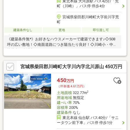
東北本線 大河原駅 バス42分/「荒
町（川崎）」バス停 停歩4分
宮城県柴田郡川崎町大字前川字荒
町
建築条件なし
更地
即引渡し可
《建築条件無*》お好きなハウスメーカーで建築できます♪◇508
坪の広い敷地！◇南面道路につき陽当たり良好！◇川崎小・中学
校徒歩15分以内！
宮城県柴田郡川崎町大字川内字北川原山 450万円
450
万円
（坪単価:4.61万円）
2
土地面積
322.77m
用途地域
無指定
建ぺい率
70%
容積率
200%
建築条件
なし
東北本線 仙台駅 バス40分/「サニ
ータウン前下車」バス停 停歩1分