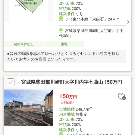
建ぺい率
70%
容積率
200%
建築条件
なし
ＪＲ東北本線「東白石」24Ｋｍ
宮城県柴田郡川崎町大字前川字手
代塚山
建築条件なし
更地
■普段の喧騒を忘れてゆったりとくつろぐセカンドハウスを持ち
たいとお考えのお客様にぴったりです。
宮城県柴田郡川崎町大字川内字七曲山 150万円
150
万円
（坪単価:-）
2
土地面積
248.77m
用途地域
無指定
建ぺい率
70%
容積率
200%
建築条件
なし