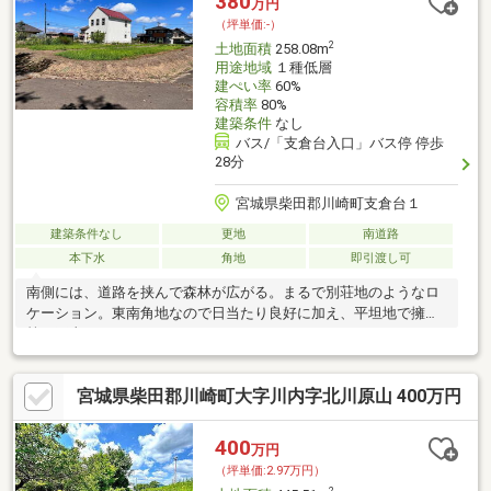
380
万円
（坪単価:-）
2
土地面積
258.08m
用途地域
１種低層
建ぺい率
60%
容積率
80%
建築条件
なし
バス/「支倉台入口」バス停 停歩
28分
宮城県柴田郡川崎町支倉台１
建築条件なし
更地
南道路
本下水
角地
即引渡し可
南側には、道路を挟んで森林が広がる。まるで別荘地のようなロ
ケーション。東南角地なので日当たり良好に加え、平坦地で擁壁
等の工事も不要。
宮城県柴田郡川崎町大字川内字北川原山 400万円
400
万円
（坪単価:2.97万円）