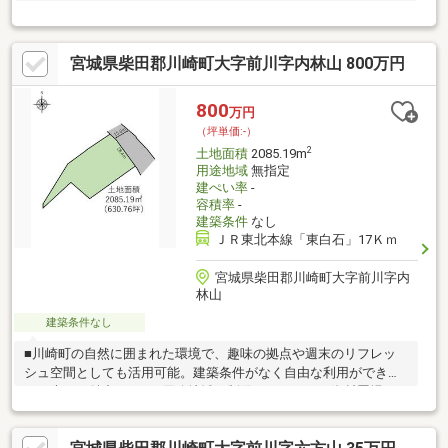
さい。
宮城県柴田郡川崎町大字前川字内林山 800万円
800
万円
（坪単価:-）
2
土地面積
2085.19m
用途地域
無指定
建ぺい率
-
容積率
-
建築条件
なし
ＪＲ東北本線「東白石」17Ｋｍ
宮城県柴田郡川崎町大字前川字内
林山
建築条件なし
■川崎町の自然に囲まれた環境で、趣味の拠点や週末のリフレッ
シュ空間としても活用可能。建築条件がなく自由な利用ができる
のが大きな魅力です。■用途地域の制限がないため、資材置場や
事業用地としての利用も検討いただけます。前面道路は広く、車
両の出入りもしやすい立地。仕事や趣味の拠点にも柔軟に活用い