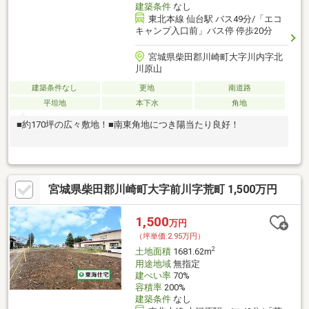
建築条件
なし
東北本線 仙台駅 バス49分/「エコ
キャンプ入口前」バス停 停歩20分
宮城県柴田郡川崎町大字川内字北
川原山
建築条件なし
更地
南道路
平坦地
本下水
角地
■約170坪の広々敷地！■南東角地につき陽当たり良好！
宮城県柴田郡川崎町大字前川字荒町 1,500万円
1,500
万円
（坪単価:2.95万円）
2
土地面積
1681.62m
用途地域
無指定
建ぺい率
70%
容積率
200%
建築条件
なし