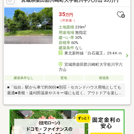
宮城県柴田郡川崎町大字前川字六方山 35万円
ただける土地です。
35
万円
（坪単価:-）
2
土地面積
239m
用途地域
無指定
建ぺい率
30%
容積率
60%
建築条件
なし
東北新幹線「白石蔵王」29.4Ｋｍ
宮城県柴田郡川崎町大字前川字六
方山
建築条件なし
更地
南道路
■「仙台」駅から車で約50分■別荘・セカンドハウス用地としても
最適■青根・遠刈田温泉やスキー場にも近く、アウトドアを楽し
みたい方にもオススメ