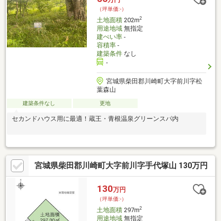
（坪単価:-）
2
土地面積
202m
用途地域
無指定
建ぺい率
-
容積率
-
建築条件
なし
-
宮城県柴田郡川崎町大字前川字松
葉森山
建築条件なし
更地
セカンドハウス用に最適！蔵王・青根温泉グリーンスパ内
宮城県柴田郡川崎町大字前川字手代塚山 130万円
130
万円
（坪単価:-）
2
土地面積
297m
用途地域
無指定