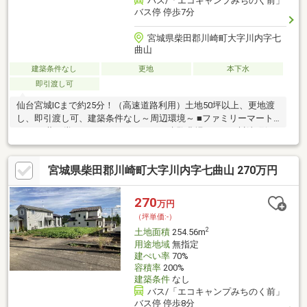
バス/「エコキャンプみちのく前」
バス停 停歩7分
宮城県柴田郡川崎町大字川内字七
曲山
建築条件なし
更地
本下水
即引渡し可
仙台宮城ICまで約25分！（高速道路利用）土地50坪以上、更地渡
し、即引渡し可、建築条件なし～周辺環境～ ■ファミリーマート
750ｍ■薬王堂1500ｍ■コメリ1700ｍ ■生駒農場1700ｍ■川崎町役
場1900ｍ■七十七銀行2300ｍ※クスリのアオキOPEN予定
宮城県柴田郡川崎町大字川内字七曲山 270万円
270
万円
（坪単価:-）
2
土地面積
254.56m
用途地域
無指定
建ぺい率
70%
容積率
200%
建築条件
なし
バス/「エコキャンプみちのく前」
バス停 停歩8分