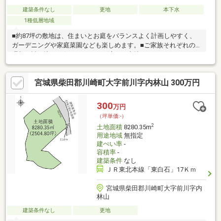
建築条件なし
更地
本下水
1種低層地域
■約87坪の敷地は、住まいとお庭をバランスよく計画しやすく、
ガーデニングや家庭菜園なども楽しめます。■ご家族それぞれの
理想を詰め込んだ住まいづくりに適した土地です。
宮城県柴田郡川崎町大字前川字内林山 300万円
300
万円
（坪単価:-）
2
土地面積
8280.35m
用途地域
無指定
建ぺい率
-
容積率
-
建築条件
なし
ＪＲ東北本線「東白石」17Ｋｍ
宮城県柴田郡川崎町大字前川字内
林山
建築条件なし
更地