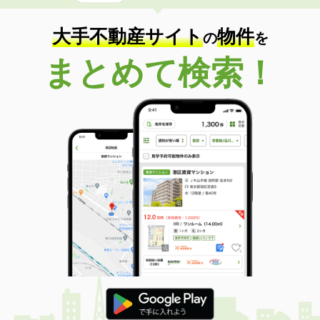
大手不動産サイト
物件
の
を
まとめて検索！