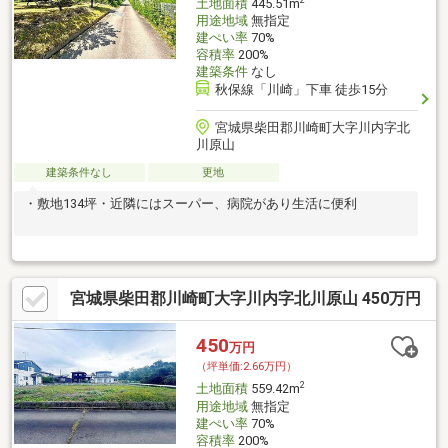
2
土地面積
445.51m
用途地域
無指定
建ぺい率
70%
容積率
200%
建築条件
なし
秋保線「川崎」下車 徒歩15分
宮城県柴田郡川崎町大字川内字北
川原山
建築条件なし
更地
・敷地134坪・近隣にはスーパー、病院があり生活に便利
宮城県柴田郡川崎町大字川内字北川原山 450万円
450
万円
（坪単価:2.66万円）
2
土地面積
559.42m
用途地域
無指定
建ぺい率
70%
容積率
200%