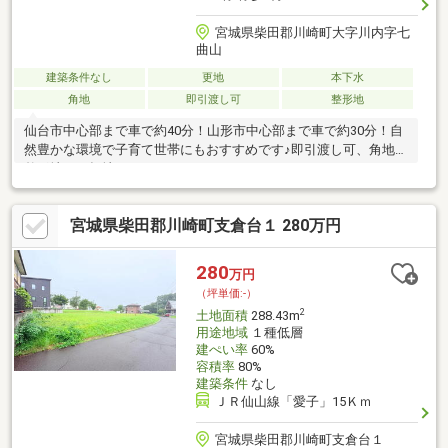
宮城県柴田郡川崎町大字川内字七
曲山
建築条件なし
更地
本下水
角地
即引渡し可
整形地
仙台市中心部まで車で約40分！山形市中心部まで車で約30分！自
然豊かな環境で子育て世帯にもおすすめです♪即引渡し可、角地、
整形地、平坦地
宮城県柴田郡川崎町支倉台１ 280万円
280
万円
（坪単価:-）
2
土地面積
288.43m
用途地域
１種低層
建ぺい率
60%
容積率
80%
建築条件
なし
ＪＲ仙山線「愛子」15Ｋｍ
宮城県柴田郡川崎町支倉台１