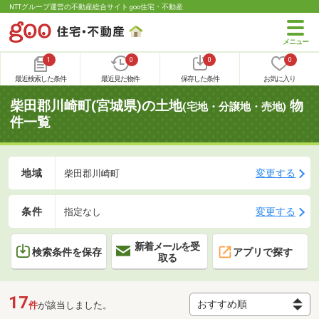
NTTグループ運営の不動産総合サイト goo住宅・不動産
1
0
0
0
最近検索した条件
最近見た物件
保存した条件
お気に入り
柴田郡川崎町(宮城県)の土地
物
(宅地・分譲地・売地)
件一覧
地域
変更する
柴田郡川崎町
条件
変更する
指定なし
新着メールを受
検索条件を保存
アプリで探す
取る
17
件
が該当しました。