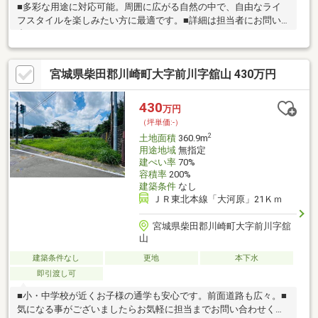
■多彩な用途に対応可能。周囲に広がる自然の中で、自由なライ
フスタイルを楽しみたい方に最適です。■詳細は担当者にお問い
合わせ下さい。
宮城県柴田郡川崎町大字前川字舘山 430万円
430
万円
（坪単価:-）
2
土地面積
360.9m
用途地域
無指定
建ぺい率
70%
容積率
200%
建築条件
なし
ＪＲ東北本線「大河原」21Ｋｍ
宮城県柴田郡川崎町大字前川字舘
山
建築条件なし
更地
本下水
即引渡し可
■小・中学校が近くお子様の通学も安心です。前面道路も広々。■
気になる事がございましたらお気軽に担当までお問い合わせくだ