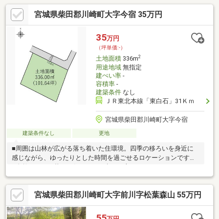
宮城県柴田郡川崎町大字今宿 35万円
35
万円
（坪単価:-）
2
土地面積
336m
用途地域
無指定
建ぺい率
-
容積率
-
建築条件
なし
ＪＲ東北本線「東白石」31Ｋｍ
宮城県柴田郡川崎町大字今宿
建築条件なし
更地
■周囲は山林が広がる落ち着いた住環境。四季の移ろいを身近に
感じながら、ゆったりとした時間を過ごせるロケーションです。
■自然とともに暮らす住まいをお考えの方におすすめです。
宮城県柴田郡川崎町大字前川字松葉森山 55万円
55
万円