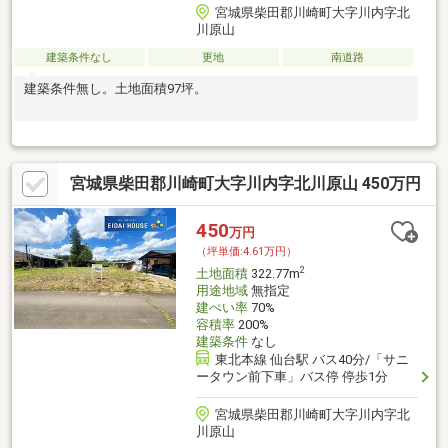
宮城県柴田郡川崎町大字川内字北
川原山
建築条件なし
更地
南道路
建築条件無し。土地面積97坪。
宮城県柴田郡川崎町大字川内字北川原山 450万円
450
万円
（坪単価:4.61万円）
2
土地面積
322.77m
用途地域
無指定
建ぺい率
70%
容積率
200%
建築条件
なし
東北本線 仙台駅 バス40分/「サニ
ータウン前下車」バス停 停歩1分
宮城県柴田郡川崎町大字川内字北
川原山