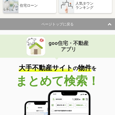
人気タウン
住宅ローン
ランキング
ページトップに戻る
goo住宅・不動産
アプリ
大手不動産サイト
物件
の
を
まとめて検索！