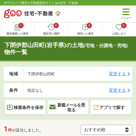
NTTグループ運営の不動産総合サイト goo住宅・不動産
1
0
0
0
最近検索した条件
最近見た物件
保存した条件
お気に入り
下閉伊郡山田町(岩手県)の土地
(宅地・分譲地・売地)
物件一覧
地域
変更する
下閉伊郡山田町
条件
変更する
指定なし
新着メールを受
検索条件を保存
アプリで探す
取る
1
件
が該当しました。