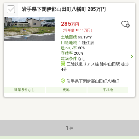
岩手県下閉伊郡山田町八幡町 285万円
285
万円
（坪単価:10.11万円）
2
土地面積
93.19m
用途地域
１種住居
建ぺい率
60%
容積率
200%
建築条件
なし
三陸鉄道リアス線 陸中山田駅 徒歩
4分
岩手県下閉伊郡山田町八幡町
建築条件なし
更地
平坦地
1
件