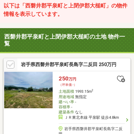
以下は「西磐井郡平泉町と上閉伊郡大槌町」の物件
情報を表示しています。
西磐井郡平泉町と上閉伊郡大槌町の土地 物件一
覧
岩手県西磐井郡平泉町長島字二反田 250万円
250
万円
（坪単価:-）
2
土地面積
1993.15m
用途地域
無指定
建ぺい率
-
容積率
-
建築条件
なし
ＪＲ東北本線 平泉駅 徒歩4.8km
岩手県西磐井郡平泉町長島字二反
田