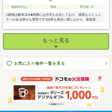
建築条件なし
更地
即引渡し可
□建物は解体済み■周囲には住宅も点在しており、適度なコミュニ
ティがある静かな環境です□自然を身近に感じながら、家庭菜
園・ドッグラン・作業場など多用途に活用できますのんびりとし
た田舎暮らし、セカンドライフの拠点にもおすすめです♪※景観条
例→風土景観地区に該当 建築の際は平泉町との協議が必要で
す。３６－２、３６－３、３８は農業振興地域に属している農地
もっと見る
のため、除外の協議が必要になります。もしくは、農地のままの
利用となります。
お気に入り物件一覧を見る