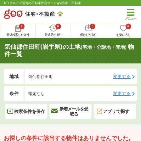
NTTグループ運営の不動産総合サイト goo住宅・不動産
1
0
0
0
最近検索した条件
最近見た物件
保存した条件
お気に入り
気仙郡住田町(岩手県)の土地
物
(宅地・分譲地・売地)
件一覧
地域
変更する
気仙郡住田町
条件
変更する
指定なし
新着メールを受
検索条件を保存
アプリで探す
取る
お探しの条件に該当する物件はありませんでした。