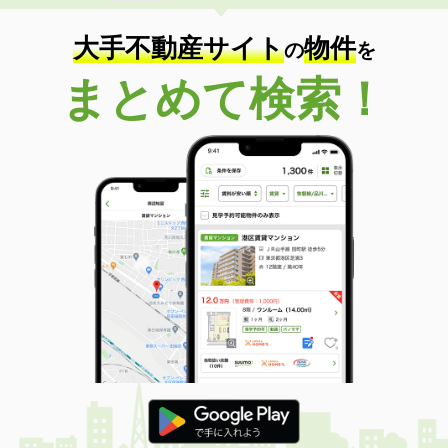
大手不動産サイト
物件
の
を
まとめて検索！