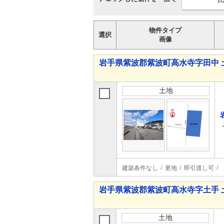
物件タイプ
選択
画像
岩手県紫波郡紫波町高水寺字田中 
土地
建築条件なし
更地
即引渡し可
岩手県紫波郡紫波町高水寺字土手 
土地