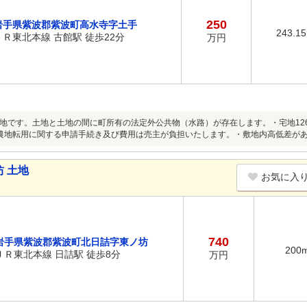
250
岩手県紫波郡紫波町高水寺字土手
243.1
ＪＲ東北本線 古館駅 徒歩22分
万円
地です。土地と土地の間に町所有の法定外公共物（水路）が存在します。・宅地126．15
）・農地転用に関する申請手続き及び費用は売主が負担いたします。・敷地内高低差が
 土地
お気に入
740
岩手県紫波郡紫波町北日詰字東ノ坊
200
ＪＲ東北本線 日詰駅 徒歩8分
万円