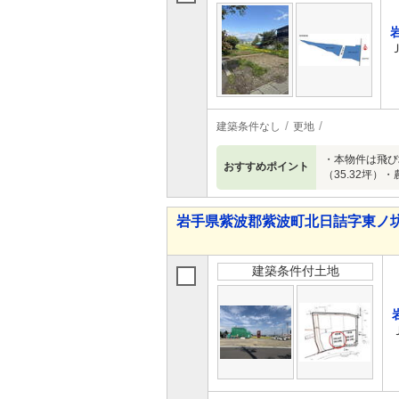
建築条件なし
更地
・本物件は飛び
おすすめポイント
（35.32坪
岩手県紫波郡紫波町北日詰字東ノ坊
建築条件付土地