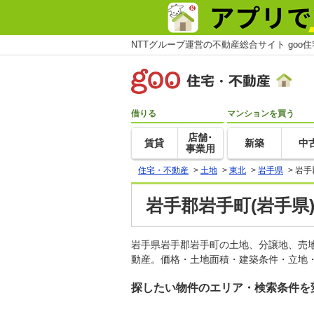
NTTグループ運営の不動産総合サイト goo
借りる
マンションを買う
店舗･
賃貸
新築
中
事業用
住宅・不動産
>
土地
>
東北
>
岩手県
>
岩手
岩手郡岩手町(岩手県
岩手県岩手郡岩手町の土地、分譲地、売
動産。価格・土地面積・建築条件・立地・
探したい物件のエリア・検索条件を