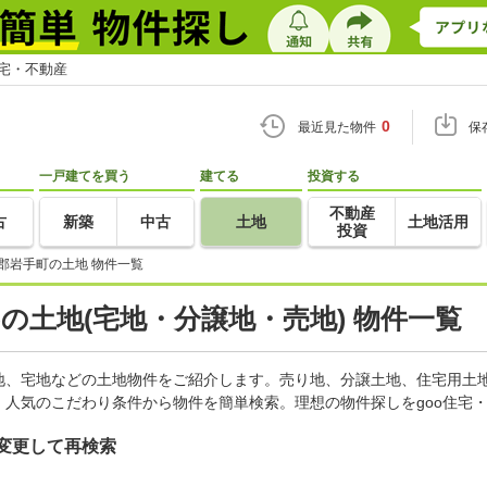
住宅・不動産
0
最近見た物件
保
一戸建てを買う
建てる
投資する
不動産
古
新築
中古
土地
土地活用
投資
郡岩手町の土地 物件一覧
)の土地(宅地・分譲地・売地) 物件一覧
地、宅地などの土地物件をご紹介します。売り地、分譲土地、住宅用土地
人気のこだわり条件から物件を簡単検索。理想の物件探しをgoo住宅
変更して再検索