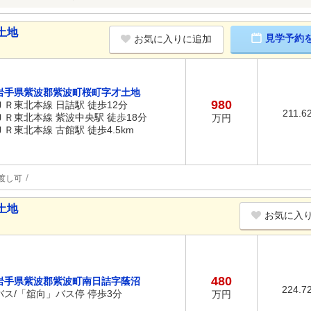
土地
見学予約
お気に入りに追加
岩手県紫波郡紫波町桜町字才土地
980
ＪＲ東北本線 日詰駅 徒歩12分
211.6
ＪＲ東北本線 紫波中央駅 徒歩18分
万円
ＪＲ東北本線 古館駅 徒歩4.5km
渡し可
土地
お気に入
480
岩手県紫波郡紫波町南日詰字蔭沼
224.7
バス/「舘向」バス停 停歩3分
万円