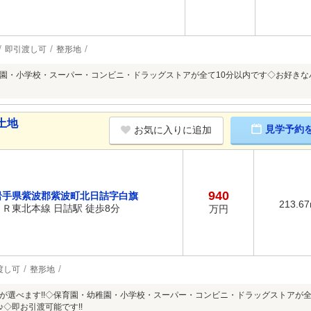
即引渡し可
整形地
園・小学校・スーパー・コンビニ・ドラッグストアが全て10分以内です◇お好きな
土地
見学予約
お気に入りに追加
940
岩手県紫波郡紫波町北日詰字白旗
213.6
ＪＲ東北本線 日詰駅 徒歩8分
万円
渡し可
整形地
が選べます!!◇保育園・幼稚園・小学校・スーパー・コンビニ・ドラッグストアが全
♪◇即お引渡可能です!!