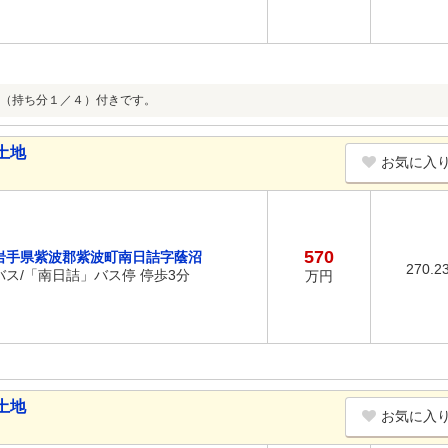
（持ち分１／４）付きです。
土地
お気に入
570
岩手県紫波郡紫波町南日詰字蔭沼
270.2
バス/「南日詰」バス停 停歩3分
万円
土地
お気に入