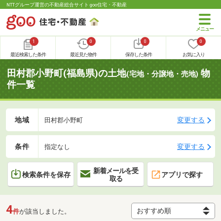
NTTグループ運営の不動産総合サイト goo住宅・不動産
1
0
0
0
最近検索した条件
最近見た物件
保存した条件
お気に入り
田村郡小野町(福島県)の土地
物
(宅地・分譲地・売地)
件一覧
地域
変更する
田村郡小野町
条件
変更する
指定なし
新着メールを受
検索条件を保存
アプリで探す
取る
4
件
が該当しました。