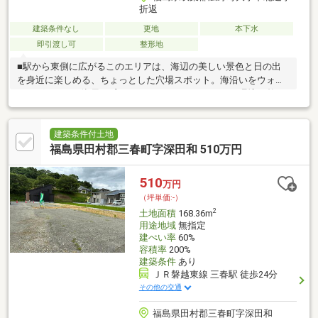
折返
建築条件なし
更地
本下水
即引渡し可
整形地
■駅から東側に広がるこのエリアは、海辺の美しい景色と日の出
を身近に楽しめる、ちょっとした穴場スポット。海沿いをウォー
キングしたり、潮風を感じながらリフレッシュできる環境が整っ
ています。■震災後には堤防の強化や防災緑地の整備が進み、安
心して新しい生活をスタートできるようになりました。まち全体
が防災意識を高め、暮らしを支える取り組みが続いています。■
建築条件付土地
広野駅東ニュータウンでは、家を建てる方に最大３００万円の支
福島県田村郡三春町字深田和 510万円
援金制度をご用意。マイホームを考えるご家族にとって、心強い
サポートとなっています。
510
万円
（坪単価:-）
2
土地面積
168.36m
用途地域
無指定
建ぺい率
60%
容積率
200%
建築条件
あり
ＪＲ磐越東線 三春駅 徒歩24分
その他の交通
福島県田村郡三春町字深田和