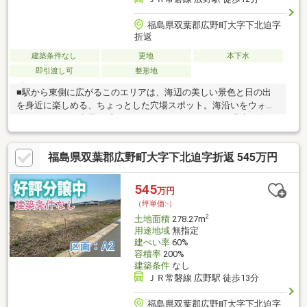
福島県双葉郡広野町大字下北迫字
折返
建築条件なし
更地
本下水
即引渡し可
整形地
■駅から東側に広がるこのエリアは、海辺の美しい景色と日の出
を身近に楽しめる、ちょっとした穴場スポット。海沿いをウォー
キングしたり、潮風を感じながらリフレッシュできる環境が整っ
ています。■震災後には堤防の強化や防災緑地の整備が進み、安
心して新しい生活をスタートできるようになりました。まち全体
福島県双葉郡広野町大字下北迫字折返 545万円
が防災意識を高め、暮らしを支える取り組みが続いています。■
広野駅東ニュータウンでは、家を建てる方に最大３００万円の支
援金制度をご用意。マイホームを考えるご家族にとって、心強い
545
万円
サポートとなっています。
（坪単価:-）
2
土地面積
278.27m
用途地域
無指定
建ぺい率
60%
容積率
200%
建築条件
なし
ＪＲ常磐線 広野駅 徒歩13分
福島県双葉郡広野町大字下北迫字