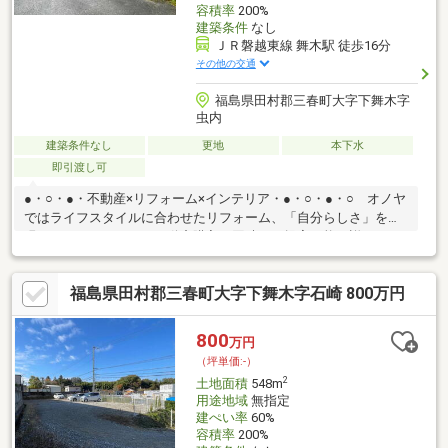
容積率
200%
建築条件
なし
ＪＲ磐越東線 舞木駅 徒歩16分
その他の交通
福島県田村郡三春町大字下舞木字
虫内
建築条件なし
更地
本下水
即引渡し可
●・○・●・不動産×リフォーム×インテリア・●・○・●・○ オノヤ
ではライフスタイルに合わせたリフォーム、「自分らしさ」を実
現するインテリアを、不動産購入と同時にご提案可能。詳しくは
当社HPをご覧ください。【中古住宅を買ってリフォーム】豊富な
施工事例から理想の住まいをご提案します！●・○・●・住宅ロー
福島県田村郡三春町大字下舞木字石崎 800万円
ン相談会随時受付中・●・○・●・○ 【住宅ローン金利優遇有】住
宅ローンの疑問やご不安は、なんでもご相談ください！住宅ロー
ンの様々な疑問、将来の支払計画や購入時期などファイナンシャ
800
万円
ルプランニングのシステムで分かりやすくお答えします。
（坪単価:-）
2
土地面積
548m
用途地域
無指定
建ぺい率
60%
容積率
200%