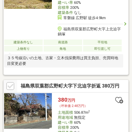
建ぺい率
60%
容積率
200%
建築条件
なし
常磐線 広野駅 徒歩4.9km
福島県双葉郡広野町大字上北迫字
鍋塚
建築条件なし
南道路
平坦地
上物有り
角地
即引渡し可
３５号線沿いの土地、古家・立木伐採費用は買主負担、売買時地
目変更必要
福島県双葉郡広野町大字下北迫字折返 380万円
380
万円
（坪単価:2.48万円）
2
土地面積
506.87m
用途地域
無指定
建ぺい率
60%
容積率
200%