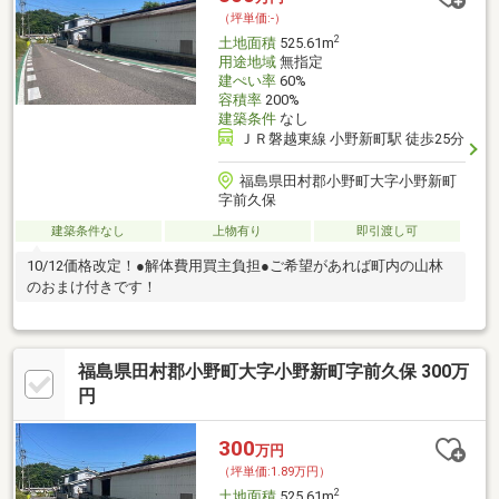
（坪単価:-）
2
土地面積
525.61m
用途地域
無指定
建ぺい率
60%
容積率
200%
建築条件
なし
ＪＲ磐越東線 小野新町駅 徒歩25分
福島県田村郡小野町大字小野新町
字前久保
建築条件なし
上物有り
即引渡し可
10/12価格改定！●解体費用買主負担●ご希望があれば町内の山林
のおまけ付きです！
福島県田村郡小野町大字小野新町字前久保 300万
円
300
万円
（坪単価:1.89万円）
2
土地面積
525.61m