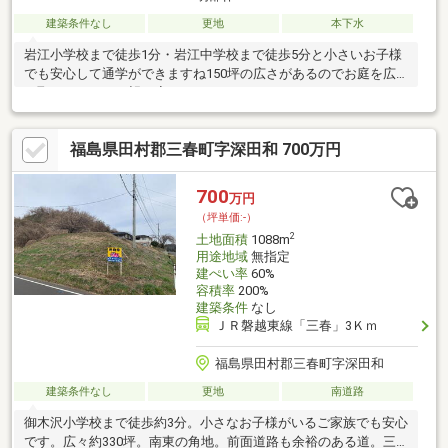
建築条件なし
更地
本下水
岩江小学校まで徒歩1分・岩江中学校まで徒歩5分と小さいお子様
でも安心して通学ができますね150坪の広さがあるのでお庭を広
く取りたいなど要望を応えてくれますね！ハウスメーカーさんの
ご紹介も可能です夢のマイホームを叶えてみませんか？！
福島県田村郡三春町字深田和 700万円
700
万円
（坪単価:-）
2
土地面積
1088m
用途地域
無指定
建ぺい率
60%
容積率
200%
建築条件
なし
ＪＲ磐越東線「三春」3Ｋｍ
福島県田村郡三春町字深田和
建築条件なし
更地
南道路
御木沢小学校まで徒歩約3分。小さなお子様がいるご家族でも安心
です。広々約330坪。南東の角地。前面道路も余裕のある道。三