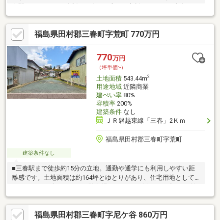
春駅まで1.4ｋｍ。分割をお考えの方もご相談ください！高台にな
っているため日当たり良好。道路からの視線も気になりません
ね。分割でのご検討の方もご相談ください！
福島県田村郡三春町字荒町 770万円
770
万円
（坪単価:-）
2
土地面積
543.44m
用途地域
近隣商業
建ぺい率
80%
容積率
200%
建築条件
なし
ＪＲ磐越東線「三春」2Ｋｍ
福島県田村郡三春町字荒町
建築条件なし
■三春駅まで徒歩約15分の立地。通勤や通学にも利用しやすい距
離感です。土地面積は約164坪とゆとりがあり、住宅用地として
はもちろん、庭スペースや駐車場をしっかり確保したプランも検
討できます。■ゆとりある敷地を活かし、ご家族の暮らしに寄り
添った住まいを実現してみませんか。
福島県田村郡三春町字尼ケ谷 860万円