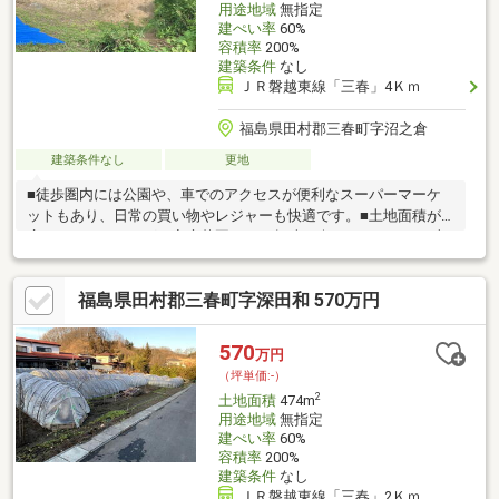
用途地域
無指定
建ぺい率
60%
容積率
200%
建築条件
なし
ＪＲ磐越東線「三春」4Ｋｍ
福島県田村郡三春町字沼之倉
建築条件なし
更地
■徒歩圏内には公園や、車でのアクセスが便利なスーパーマーケ
ットもあり、日常の買い物やレジャーも快適です。■土地面積が
広く、ガーデニングや家庭菜園などの趣味を楽しむスペースも十
分確保できます。
福島県田村郡三春町字深田和 570万円
570
万円
（坪単価:-）
2
土地面積
474m
用途地域
無指定
建ぺい率
60%
容積率
200%
建築条件
なし
ＪＲ磐越東線「三春」2Ｋｍ