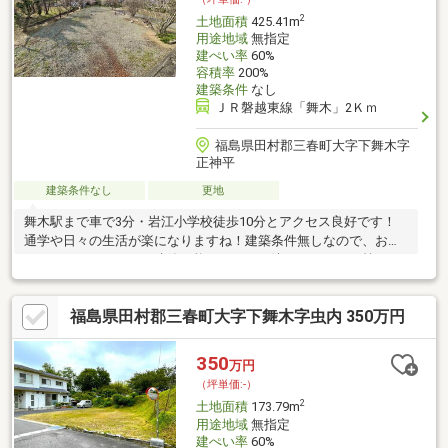
2
土地面積
425.41m
用途地域
無指定
建ぺい率
60%
容積率
200%
建築条件
なし
ＪＲ磐越東線「舞木」2Ｋｍ
福島県田村郡三春町大字下舞木字
正神平
建築条件なし
更地
舞木駅まで車で3分・岩江小学校徒歩10分とアクセス良好です！
通学や日々の生活が楽になりますね！建築条件無しなので、お好
きなハウスメーカーで建築可能です！まだ決まっていない等、ど
こで建築すれば良いのか等お気軽にご相談ください！
福島県田村郡三春町大字下舞木字虫内 350万円
350
万円
（坪単価:-）
2
土地面積
173.79m
用途地域
無指定
建ぺい率
60%