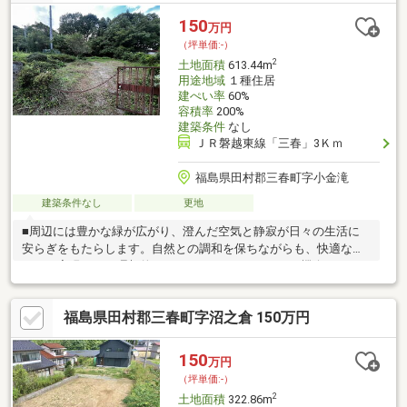
150
万円
（坪単価:-）
2
土地面積
613.44m
用途地域
１種住居
建ぺい率
60%
容積率
200%
建築条件
なし
ＪＲ磐越東線「三春」3Ｋｍ
福島県田村郡三春町字小金滝
建築条件なし
更地
■周辺には豊かな緑が広がり、澄んだ空気と静寂が日々の生活に
安らぎをもたらします。自然との調和を保ちながらも、快適な暮
らしが実現できる理想的なロケーションです。■この機会に、三
春町の魅力あふれる土地で、あなたの思い描く理想のライフスタ
イルを実現しませんか。詳細情報や現地のご案内については、お
福島県田村郡三春町字沼之倉 150万円
気軽にお問い合わせください。
150
万円
（坪単価:-）
2
土地面積
322.86m