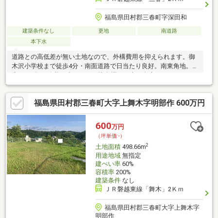
福島県田村郡三春町字深田和
建築条件なし
更地
南道路
本下水
道路との高低差が無い土地なので、外構費用を抑えられます。御
木沢小学校まで徒歩4分・南面道路で日当たり良好。南東角地。
広々143坪。公共下水エリア。駐車場、お庭、倉庫のスペースを
確保できる大きさ。小学校が近く、子育て世代のご家族にオスス
メです。
福島県田村郡三春町大字上舞木字明部作 600万円
600
万円
（坪単価:-）
2
土地面積
498.66m
用途地域
無指定
建ぺい率
60%
容積率
200%
建築条件
なし
ＪＲ磐越東線「舞木」2Ｋｍ
福島県田村郡三春町大字上舞木字
明部作