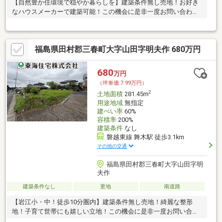
【自然豊か住環境で穏やか暮らしを】建築条件無し売地！お好き
なハウスメーカーで建築可能！この機会に是非一度お問い合わせ
ください。
福島県田村郡三春町大字山田字明夫作 680万円
680
万円
（坪単価:7.99万円）
2
土地面積
281.45m
用途地域
無指定
建ぺい率
60%
容積率
200%
建築条件
なし
磐越東線 舞木駅 徒歩3.1km
その他の交通
福島県田村郡三春町大字山田字明
夫作
建築条件なし
更地
南道路
【岩江小・中！徒歩10分圏内】建築条件無し売地！綺麗な整形
地！子育て世帯にも嬉しい立地！この機会に是非一度お問い合わ
せください。