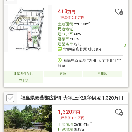
413
万円
（坪単価:6.21万円）
2
土地面積
220.13m
用途地域
-
建ぺい率
60%
容積率
200%
建築条件
なし
常磐線 広野駅 徒歩9分
福島県双葉郡広野町大字下北迫字
折返
建築条件なし
更地
平坦地
本下水
福島県双葉郡広野町大字上北迫字鍋塚 1,320万円
1,320
万円
（坪単価:1.21万円）
2
土地面積
3610.41m
用途地域
無指定