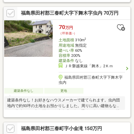
福島県田村郡三春町大字下舞木字虫内 70万円
70
万円
（坪単価:-）
2
土地面積
310m
用途地域
無指定
建ぺい率
60%
容積率
200%
建築条件
なし
ＪＲ磐越東線「舞木」2Ｋｍ
福島県田村郡三春町大字下舞木字
虫内
建築条件なし
更地
建築条件なし！お好きなハウスメーカーで建てられます。虫内団
地内で約93坪の土地をお預かりしました。周りに高い建物もな
く、見晴らしの良い閑静な住宅街緑が多く季節を楽しめます。眺
めて景色よく、住んで静かな環境。
福島県田村郡三春町字小金滝 150万円