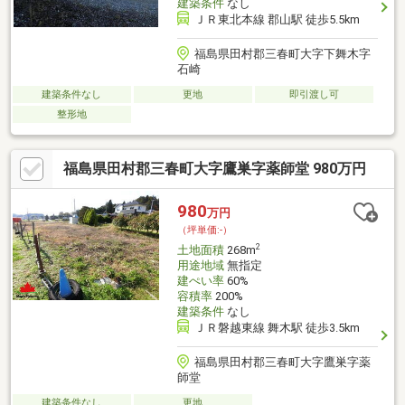
建築条件
なし
ＪＲ東北本線 郡山駅 徒歩5.5km
福島県田村郡三春町大字下舞木字
石崎
建築条件なし
更地
即引渡し可
整形地
福島県田村郡三春町大字鷹巣字薬師堂 980万円
980
万円
（坪単価:-）
2
土地面積
268m
用途地域
無指定
建ぺい率
60%
容積率
200%
建築条件
なし
ＪＲ磐越東線 舞木駅 徒歩3.5km
福島県田村郡三春町大字鷹巣字薬
師堂
建築条件なし
更地