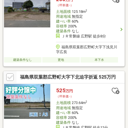
（坪単価:-）
2
土地面積
125.18m
用途地域
無指定
建ぺい率
60%
容積率
200%
建築条件
なし
ＪＲ常磐線 広野駅 徒歩8分
福島県双葉郡広野町大字下浅見川
字広長
建築条件なし
更地
本下水
福島県双葉郡広野町大字下北迫字折返 525万円
525
万円
（坪単価:-）
2
土地面積
273.64m
用途地域
無指定
建ぺい率
60%
容積率
200%
建築条件
なし
ＪＲ常磐線 広野駅 徒歩12分