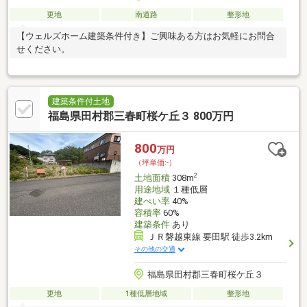
更地
南道路
整形地
【ウェルズホーム建築条件付き】ご興味ある方はお気軽にお問合
せください。
建築条件付土地
福島県田村郡三春町桜ケ丘３ 800万円
800
万円
（坪単価:-）
2
土地面積
308m
用途地域
１種低層
建ぺい率
40%
容積率
60%
建築条件
あり
ＪＲ磐越東線 要田駅 徒歩3.2km
その他の交通
福島県田村郡三春町桜ケ丘３
更地
1種低層地域
整形地