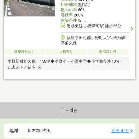
用途地域
無指定
建ぺい率
60%
容積率
200%
建築条件
なし
磐越東線 小野新町駅 徒歩25分
福島県田村郡小野町大字小野新町
字前久保
建築条件なし
上物有り
即引渡し可
小野新町前久保 158坪◆小野小・小野中学◆小学校徒歩10分・
丸忠ストア徒歩1分
1～4
件
地域
変更する
田村郡小野町