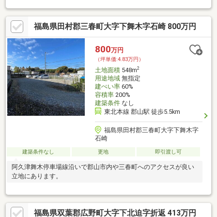
福島県田村郡三春町大字下舞木字石崎 800万円
800
万円
（坪単価:4.83万円）
2
土地面積
548m
用途地域
無指定
建ぺい率
60%
容積率
200%
建築条件
なし
東北本線 郡山駅 徒歩5.5km
福島県田村郡三春町大字下舞木字
石崎
建築条件なし
更地
即引渡し可
阿久津舞木停車場線沿いで郡山市内や三春町へのアクセスが良い
立地にあります。
福島県双葉郡広野町大字下北迫字折返 413万円