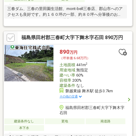
三春ダム、三春の里田園生活館、mont-bell三春店、郡山市へのア
クセスも良好です。約１６０坪の一部、約８０坪へ分筆後のお引
き渡しとなります。一括でのご購入もご相談いただけます。
福島県田村郡三春町大字下舞木字石田 890万円
890
万円
（坪単価:6.68万円）
2
土地面積
441m
用途地域
無指定
建ぺい率
60%
容積率
200%
建築条件
なし
磐越東線 舞木駅 徒歩3.7km
その他の交通
福島県田村郡三春町大字下舞木字
石田
建築条件なし
更地
南道路
本下水