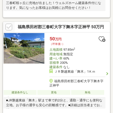
三春町桜ヶ丘に売地が出ました！ウェルズホーム建築条件付にな
ります。気になったお客様はお気軽にお問合せください！
福島県田村郡三春町大字下舞木字正神平 50万円
50
万円
（坪単価:-）
2
土地面積
97.85m
用途地域
無指定
建ぺい率
60%
容積率
200%
建築条件
なし
ＪＲ磐越東線「舞木」1Ｋｍ
福島県田村郡三春町大字下舞木字
正神平
建築条件なし
更地
角地
■JR磐越東線「舞木」駅まで車で約2分と、通勤・通学にも便利な
立地。お子様の通学も安心の距離感です。■詳細は担当者までお
問い合わせ下さい。