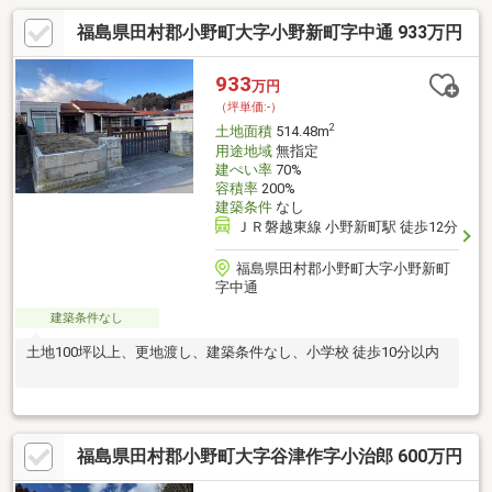
福島県田村郡小野町大字小野新町字中通 933万円
933
万円
（坪単価:-）
2
土地面積
514.48m
用途地域
無指定
建ぺい率
70%
容積率
200%
建築条件
なし
ＪＲ磐越東線 小野新町駅 徒歩12分
福島県田村郡小野町大字小野新町
字中通
建築条件なし
土地100坪以上、更地渡し、建築条件なし、小学校 徒歩10分以内
福島県田村郡小野町大字谷津作字小治郎 600万円