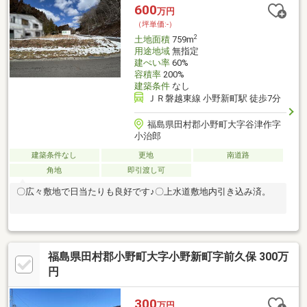
600
万円
（坪単価:-）
2
土地面積
759m
用途地域
無指定
建ぺい率
60%
容積率
200%
建築条件
なし
ＪＲ磐越東線 小野新町駅 徒歩7分
福島県田村郡小野町大字谷津作字
小治郎
建築条件なし
更地
南道路
角地
即引渡し可
〇広々敷地で日当たりも良好です♪〇上水道敷地内引き込み済。
福島県田村郡小野町大字小野新町字前久保 300万
円
300
万円