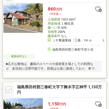
860
万円
（坪単価:-）
2
土地面積
1423.26m
用途地域
１種住居
建ぺい率
60%
容積率
200%
建築条件
なし
ＪＲ磐越東線「三春」3Ｋｍ
福島県田村郡三春町字尼ケ谷
建築条件なし
■広大な敷地は、趣味のスペースや資材置き場としての利用な
ど、多目的に活用可能です。前面は公道に接道しており、車での
出入りもスムーズです。■詳細は担当者までお問い合わせ下さ
い。
福島県田村郡三春町大字下舞木字正神平 1,150万
円
1,150
万円
（坪単価:-）