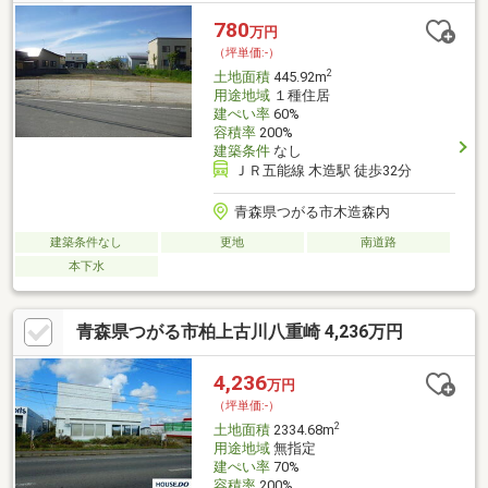
780
万円
（坪単価:-）
2
土地面積
445.92m
用途地域
１種住居
建ぺい率
60%
容積率
200%
建築条件
なし
ＪＲ五能線 木造駅 徒歩32分
青森県つがる市木造森内
建築条件なし
更地
南道路
本下水
青森県つがる市柏上古川八重崎 4,236万円
4,236
万円
（坪単価:-）
2
土地面積
2334.68m
用途地域
無指定
建ぺい率
70%
容積率
200%