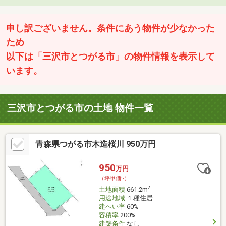
申し訳ございません。条件にあう物件が少なかった
ため
以下は「三沢市とつがる市」の物件情報を表示して
います。
三沢市とつがる市の土地 物件一覧
青森県つがる市木造桜川 950万円
950
万円
（坪単価:-）
2
土地面積
661.2m
用途地域
１種住居
建ぺい率
60%
容積率
200%
建築条件
なし