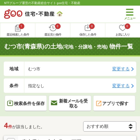
NTTグループ運営の不動産総合サイト goo住宅・不動産
1
0
0
0
最近検索した条件
最近見た物件
保存した条件
お気に入り
むつ市(青森県)の土地
物件一覧
(宅地・分譲地・売地)
地域
変更する
むつ市
条件
変更する
指定なし
新着メールを受
検索条件を保存
アプリで探す
取る
4
件
が該当しました。