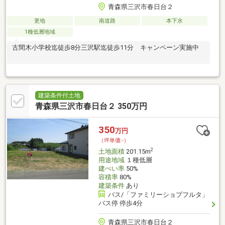
青森県三沢市春日台２
更地
南道路
本下水
1種低層地域
古間木小学校迄徒歩8分三沢駅迄徒歩11分 キャンペーン実施中
建築条件付土地
青森県三沢市春日台２ 350万円
350
万円
（坪単価:-）
2
土地面積
201.15m
用途地域
１種低層
建ぺい率
50%
容積率
80%
建築条件
あり
バス/「ファミリーショプフルタ」
バス停 停歩4分
青森県三沢市春日台２