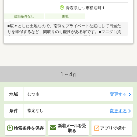
青森県むつ市横迎町１
建築条件なし
更地
■広々とした土地なので、南側をプライベートな庭にして日当た
りを確保するなど、間取りの可能性がある家です。■マエダ百貨
店まで徒歩16分、とまぶモールも徒歩20分圏内です。
1～4
件
地域
変更する
むつ市
条件
変更する
指定なし
新着メールを受
検索条件を保存
アプリで探す
取る