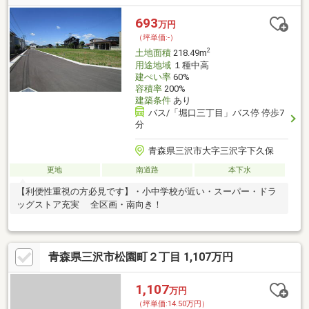
693
万円
（坪単価:-）
2
土地面積
218.49m
用途地域
１種中高
建ぺい率
60%
容積率
200%
建築条件
あり
バス/「堀口三丁目」バス停 停歩7
分
青森県三沢市大字三沢字下久保
更地
南道路
本下水
【利便性重視の方必見です】・小中学校が近い・スーパー・ドラ
ッグストア充実 全区画・南向き！
青森県三沢市松園町２丁目 1,107万円
1,107
万円
（坪単価:14.50万円）