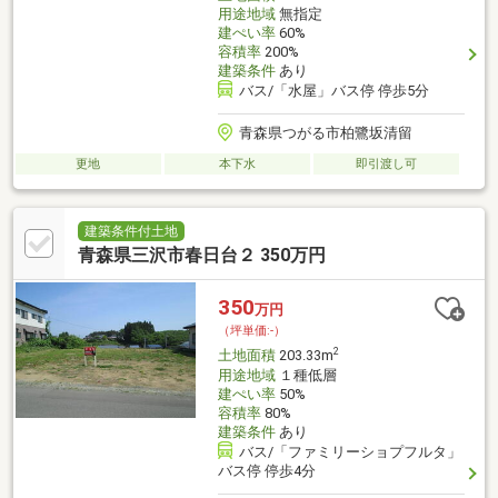
用途地域
無指定
建ぺい率
60%
容積率
200%
建築条件
あり
バス/「水屋」バス停 停歩5分
青森県つがる市柏鷺坂清留
更地
本下水
即引渡し可
建築条件付土地
青森県三沢市春日台２ 350万円
350
万円
（坪単価:-）
2
土地面積
203.33m
用途地域
１種低層
建ぺい率
50%
容積率
80%
建築条件
あり
バス/「ファミリーショプフルタ」
バス停 停歩4分