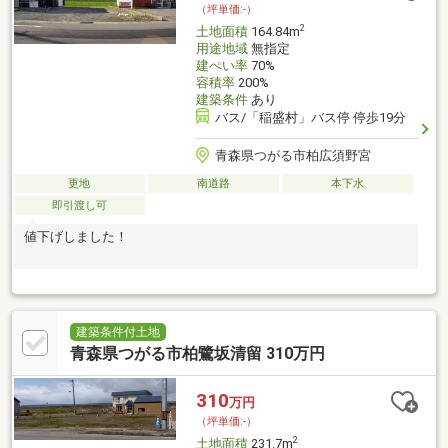
（坪単価:-）
2
土地面積
164.84m
用途地域
無指定
建ぺい率
70%
容積率
200%
建築条件
あり
バス/「稲盛村」バス停 停歩19分
青森県つがる市柏広須野宮
更地
南道路
本下水
即引渡し可
値下げしました！
建築条件付土地
青森県つがる市柏鷺坂清留 310万円
310
万円
（坪単価:-）
2
土地面積
231.7m