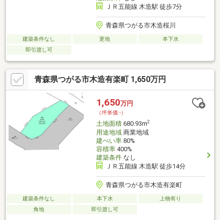
ＪＲ五能線 木造駅 徒歩7分
青森県つがる市木造桜川
建築条件なし
更地
本下水
即引渡し可
青森県つがる市木造有楽町 1,650万円
1,650
万円
（坪単価:-）
2
土地面積
680.93m
用途地域
商業地域
建ぺい率
80%
容積率
400%
建築条件
なし
ＪＲ五能線 木造駅 徒歩14分
青森県つがる市木造有楽町
建築条件なし
本下水
上物有り
角地
即引渡し可