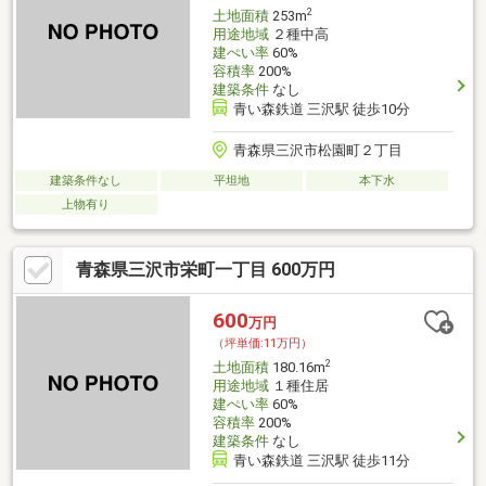
2
土地面積
253m
用途地域
２種中高
建ぺい率
60%
容積率
200%
建築条件
なし
青い森鉄道 三沢駅 徒歩10分
青森県三沢市松園町２丁目
建築条件なし
平坦地
本下水
上物有り
青森県三沢市栄町一丁目 600万円
600
万円
（坪単価:11万円）
2
土地面積
180.16m
用途地域
１種住居
建ぺい率
60%
容積率
200%
建築条件
なし
青い森鉄道 三沢駅 徒歩11分