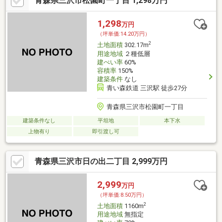
青森県三沢市松園町一丁目 1,298万円
1,298
万円
（坪単価:14.20万円）
2
土地面積
302.17m
用途地域
２種低層
建ぺい率
60%
容積率
150%
建築条件
なし
青い森鉄道 三沢駅 徒歩27分
青森県三沢市松園町一丁目
建築条件なし
平坦地
本下水
上物有り
即引渡し可
青森県三沢市日の出二丁目 2,999万円
2,999
万円
（坪単価:8.50万円）
2
土地面積
1160m
用途地域
無指定