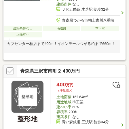
建築条件
なし
ＪＲ五能線 木造駅 徒歩32分
青森県つがる市柏上古川八重崎
建築条件なし
南道路
本下水
上物有り
カブセンター柏店まで400m！イオンモールつがる柏まで660m！
青森県三沢市南町２ 400万円
400
万円
（坪単価:-）
2
土地面積
162.64m
用途地域
準工業
建ぺい率
60%
容積率
200%
建築条件
なし
青い森鉄道 三沢駅 徒歩34分