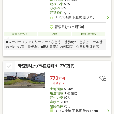
建ぺい率
50%
容積率
80%
建築条件
なし
ＪＲ大湊線 下北駅 徒歩21分
青森県むつ市昭和町
建築条件なし
更地
1種低層地域
■スーパー（ファミリーマートさとう）徒歩6分、とまぶモール徒
歩7分でお買い物便利。■田村胃腸科内科医院、角田整形外科医
院、むつ総合病院等徒歩20分圏内
青森県むつ市横迎町１ 770万円
770
万円
（坪単価:-）
2
土地面積
507m
用途地域
１種住居
建ぺい率
60%
容積率
200%
建築条件
なし
ＪＲ大湊線 下北駅 徒歩3.4km