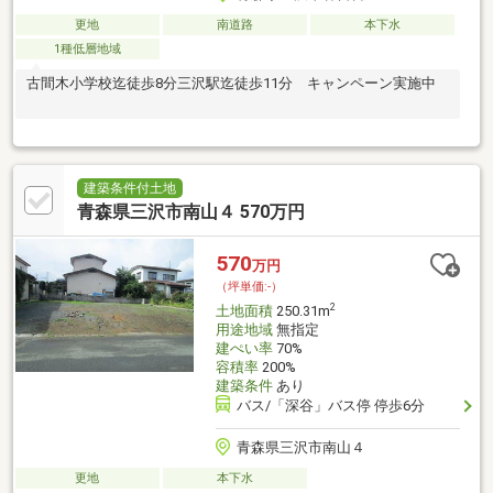
更地
南道路
本下水
1種低層地域
古間木小学校迄徒歩8分三沢駅迄徒歩11分 キャンペーン実施中
建築条件付土地
青森県三沢市南山４ 570万円
570
万円
（坪単価:-）
2
土地面積
250.31m
用途地域
無指定
建ぺい率
70%
容積率
200%
建築条件
あり
バス/「深谷」バス停 停歩6分
青森県三沢市南山４
更地
本下水