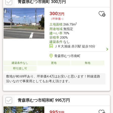
青森県むつ市南町 300万円
300
万円
（坪単価:-）
2
土地面積
266.75m
用途地域
無指定
建ぺい率
70%
容積率
200%
建築条件
なし
ＪＲ大湊線 赤川駅 徒歩10分
青森県むつ市南町
建築条件なし
更地
角地
即引渡し可
敷地が80.69坪あり、坪単価4.4万はお安いと思います！幹線道路
沿いなので事業用としてもお考え頂けます。
青森県むつ市昭和町 995万円
995
万円