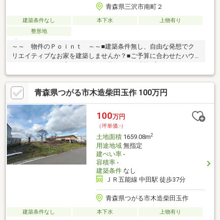
青森県三沢市南町２
建築条件なし
本下水
上物有り
整形地
～～ 物件のＰｏｉｎｔ ～～■建築条件無し、自由な発想でク
リエイティブなお家を建築しませんか？■ご予算に合わせたハウ
スメーカー・工務店のご紹介も可能です！■建物プランのたてや
すい整形地！ご興味ございましたら下記「資料請求・お問い合わ
せ」欄に必要事項記入の上、お問い合わせください。担当者よ
青森県つがる市木造柴田玉作 100万円
り、ご希望に合わせて資料送付や、ご内覧等手配等させていただ
きます。その他お住まいに関するご相談も承りますので、お気兼
ねなくご相談ください。
100
万円
（坪単価:-）
2
土地面積
1659.08m
用途地域
無指定
建ぺい率
-
容積率
-
建築条件
なし
ＪＲ五能線 中田駅 徒歩37分
青森県つがる市木造柴田玉作
建築条件なし
本下水
上物有り