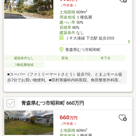
（坪単価:-）
2
土地面積
609m
用途地域
１種低層
建ぺい率
50%
容積率
80%
建築条件
なし
ＪＲ大湊線 下北駅 徒歩20分
青森県むつ市昭和町
建築条件なし
更地
本下水
1種低層地域
■スーパー（ファミリーマートさとう）徒歩7分、とまぶモール徒
歩7分でお買い物便利。■田村胃腸科内科医院、角田整形外科医
院、むつ総合病院等徒歩20分圏内
青森県むつ市昭和町 660万円
660
万円
（坪単価:-）
2
土地面積
609m
用途地域
１種低層