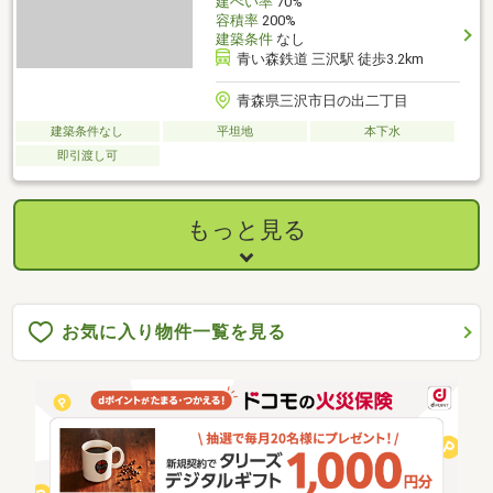
建ぺい率
70%
容積率
200%
建築条件
なし
青い森鉄道 三沢駅 徒歩3.2km
青森県三沢市日の出二丁目
建築条件なし
平坦地
本下水
即引渡し可
もっと見る
お気に入り物件一覧を見る