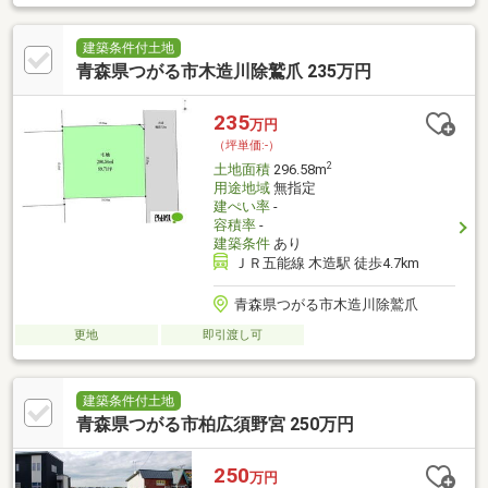
建築条件付土地
青森県つがる市木造川除鷲爪 235万円
235
万円
（坪単価:-）
2
土地面積
296.58m
用途地域
無指定
建ぺい率
-
容積率
-
建築条件
あり
ＪＲ五能線 木造駅 徒歩4.7km
青森県つがる市木造川除鷲爪
更地
即引渡し可
建築条件付土地
青森県つがる市柏広須野宮 250万円
250
万円