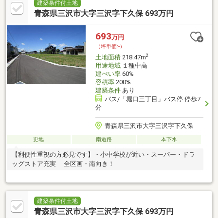
建築条件付土地
青森県三沢市大字三沢字下久保 693万円
693
万円
（坪単価:-）
2
土地面積
218.47m
用途地域
１種中高
建ぺい率
60%
容積率
200%
建築条件
あり
バス/「堀口三丁目」バス停 停歩7
分
青森県三沢市大字三沢字下久保
更地
南道路
本下水
【利便性重視の方必見です】・小中学校が近い・スーパー・ドラ
ッグストア充実 全区画・南向き！
建築条件付土地
青森県三沢市大字三沢字下久保 693万円