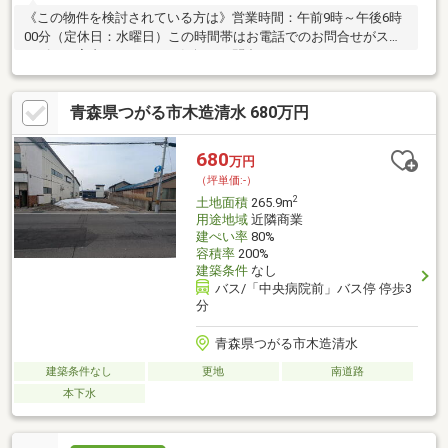
《この物件を検討されている方は》営業時間：午前9時～午後6時
00分（定休日：水曜日）この時間帯はお電話でのお問合せがスム
ーズにご案内できます。お気軽にお問合せください。
青森県つがる市木造清水 680万円
680
万円
（坪単価:-）
2
土地面積
265.9m
用途地域
近隣商業
建ぺい率
80%
容積率
200%
建築条件
なし
バス/「中央病院前」バス停 停歩3
分
青森県つがる市木造清水
建築条件なし
更地
南道路
本下水