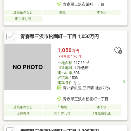
青森県三沢市栄町一丁目
建築条件なし
更地
本下水
即引渡し可
青森県三沢市松園町一丁目 1,050万円
1,050
万円
（坪単価:15万円）
2
土地面積
217.33m
用途地域
１種低層
建ぺい率
60%
容積率
150%
建築条件
なし
青い森鉄道 三沢駅 徒歩27分
青森県三沢市松園町一丁目
建築条件なし
平坦地
本下水
上物有り
即引渡し可
1種低層地域