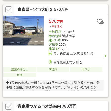
青森県三沢市大町２ 570万円
570
万円
（坪単価:-）
2
土地面積
142.5m
用途地域
近隣商業
建ぺい率
80%
容積率
200%
建築条件
なし
青い森鉄道 三沢駅 徒歩18分
青森県三沢市大町２
建築条件なし
南道路
本下水
角地
◆1番16の土地の一部を約142.5平米に分筆して引き渡すため、分
筆後に面積が前後する場合があります。分筆ラインの詳細につい
ては物件担当の大橋までお問合せ下さい。◆敷地上にある小屋と
道路に面しているブロック塀は解体して更地でお引渡しします。
◆陽当たり良好◎スーパー、ドラッグストア、市役所などが徒歩
青森県つがる市木造森内 780万円
12分圏内で周辺環境が充実しています。