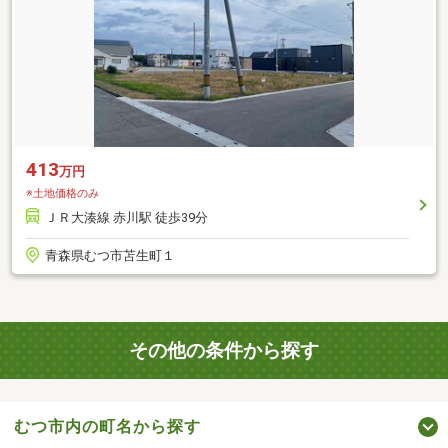
413
万円
※土地価格のみ
ＪＲ大湊線 赤川駅 徒歩39分
青森県むつ市苫生町１
その他の条件から探す
むつ市内の町名から探す