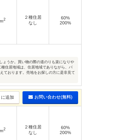
２種住居
60%
2
3m
なし
200%
でしょうか。買い物の際の道のりも楽になりや
二種住居地域は、住居地域でありながら、パ
備えております。売地をお探しの方に是非見て
お問い合わせ(無料)
りに追加
２種住居
60%
2
9m
なし
200%