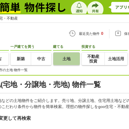
住宅・不動産
0
最近見た物件
保
一戸建てを買う
建てる
投資する
不動産
古
新築
中古
土地
土地活用
投資
市の土地 物件一覧
地(宅地・分譲地・売地) 物件一覧
地などの土地物件をご紹介します。売り地、分譲土地、住宅用土地などの
こだわり条件から物件を簡単検索。理想の物件探しをgoo住宅・不動
変更して再検索