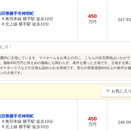
秋田県横手市神明町
450
ＪＲ奥羽本線 横手駅 徒歩10分
247.9
万円
ＪＲ北上線 横手駅 徒歩10分
渡し可
分圏内に立地しています。マイホームをお考えの方に、こちらの住宅用地はいかが
。価格450万円と抑えめの価格にも関わらず、条件も整った土地です。立地する第
オケボックスなどの立地も認められる地域です。安心の前面道路6m以上の条件を
シの土地です。
お気に入
秋田県横手市神明町
450
ＪＲ奥羽本線 横手駅 徒歩10分
248.0
万円
ＪＲ北上線 横手駅 徒歩10分