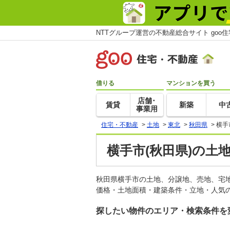
NTTグループ運営の不動産総合サイト goo
借りる
マンションを買う
店舗･
賃貸
新築
中
事業用
住宅・不動産
>
土地
>
東北
>
秋田県
>
横手
横手市(秋田県)の土
秋田県横手市の土地、分譲地、売地、宅
価格・土地面積・建築条件・立地・人気の
探したい物件のエリア・検索条件を