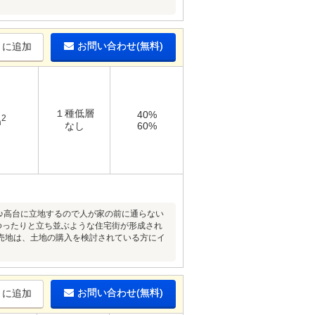
お問い合わせ(無料)
りに追加
１種低層
40%
2
m
なし
60%
す♪高台に立地するので人が家の前に通らない
ゆったりと立ち並ぶような住宅街が形成され
売地は、土地の購入を検討されている方にイ
お問い合わせ(無料)
りに追加