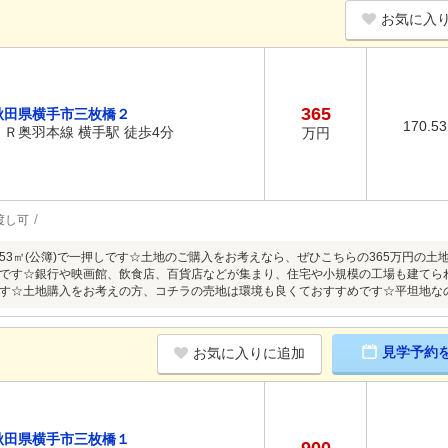
お気に入
365
秋田県横手市三枚橋２
170.5
ＪＲ奥羽本線 横手駅 徒歩4分
万円
渡し可
0.53㎡(公簿)で一押しです☆土地のご購入をお考えなら、ぜひこちらの365万円の
です☆銀行や映画館、飲食店、百貨店などが集まり、住宅や小規模の工場も建てら
す☆土地購入をお考えの方、コチラの売地は環境も良くておすすめです☆平坦地なので
見学予約
お気に入りに追加
秋田県横手市三枚橋１