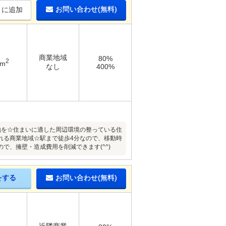
お問い合わせ(無料)
りに追加
商業地域
80%
2
3m
なし
400%
土地を☆住まいに適した周辺環境の整っている住
れる商業地域☆駅まで徒歩4分なので、移動時
、擁壁・造成費用を削減できます(^^)
をする
お問い合わせ(無料)