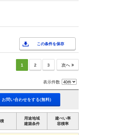
この条件を保存
1
2
3
次へ
表示件数
・お問い合わせをする(無料)
用途地域
建ぺい率
積
建築条件
容積率