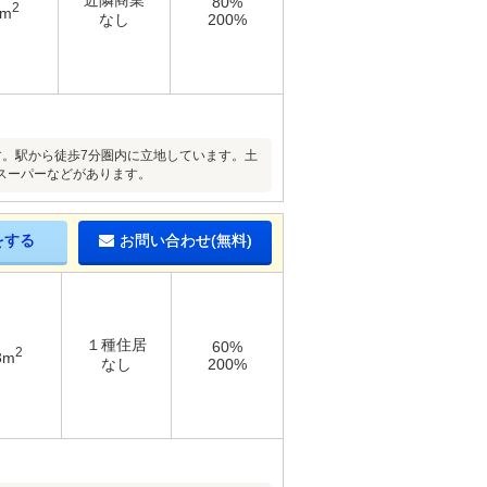
近隣商業
80%
2
4m
なし
200%
です。駅から徒歩7分圏内に立地しています。土
スーパーなどがあります。
をする
お問い合わせ(無料)
１種住居
60%
2
3m
なし
200%