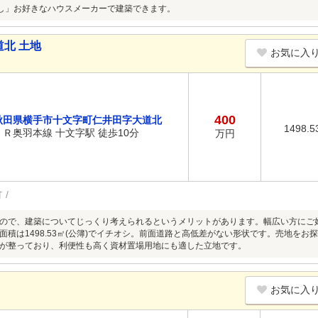
し」お好きなハウスメーカーで建築できます。
北 土地
お気に入
400
秋田県横手市十文字町仁井田字大道北
1498.5
ＪＲ奥羽本線 十文字駅 徒歩10分
万円
可
ので、建築についてじっくり考えられるというメリットがあります。幅広い方にご好
面積は1498.53㎡(公簿)でイチオシ。前面道路と高低差がない形状です。売地を
が整っており、利便性も高く資材置場用地にも適した立地です。
お気に入