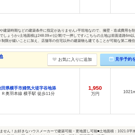
や建築時期などの建築条件に指定がありません♪平坦地なので、擁壁・造成費用を削
でしょうか♪土地面積は248.09㎡(公簿)で一押しです♪こちらの土地は前面道路6m
さ制限が緩いことに加え、店舗等の住宅以外の建築物も建てることが可能な第二種住居
地
見学予約
お気に入りに追加
1,950
秋田県横手市婦気大堤字谷地添
1021
ＪＲ奥羽本線 横手駅 徒歩11分
万円
ません！お好きなハウスメーカーで建築可能・更地渡し可能■土地面積：1021.0平米