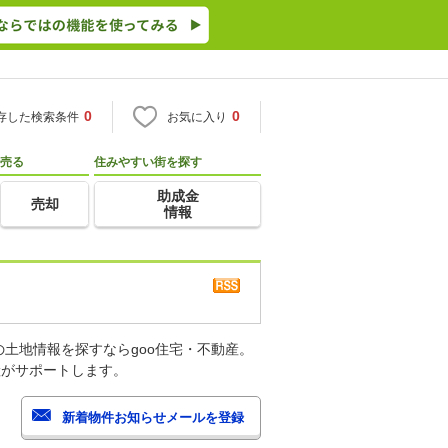
0
0
存した検索条件
お気に入り
売る
住みやすい街を探す
助成金
売却
情報
土地情報を探すならgoo住宅・不動産。
産がサポートします。