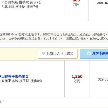
900
ＪＲ奥羽本線 横手駅 徒歩7分
308.0
万円
ＪＲ北上線 横手駅 徒歩7分
面積308.04㎡(公簿)の土地です。900万円のこちらの土地は、経済的かつ好条件
の方、コチラの売地は環境も良くておすすめです。近隣に買い物をする為のお店や
見学予約
お気に入りに追加
1,250
秋田県横手市条里２
329.6
ＪＲ奥羽本線 横手駅 徒歩8分
万円
地