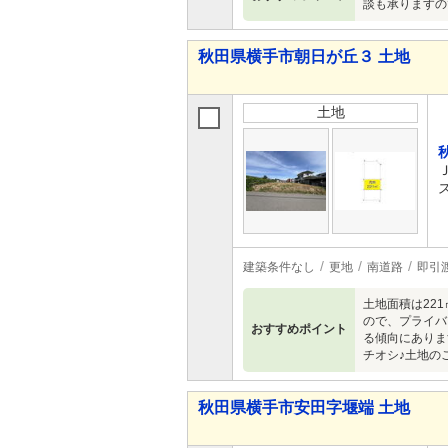
談も承りますの
秋田県横手市朝日が丘３ 土地
土地
建築条件なし
更地
南道路
即引
土地面積は22
ので、プライバ
おすすめポイント
る傾向にありま
チオシ♪土地のご
秋田県横手市安田字堰端 土地