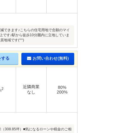
減できます♪こちらの住宅用地で念願のマイ
以上です♪駅から徒歩10分圏内に立地していま
地域です(^^)
をする
お問い合わせ(無料)
近隣商業
80%
2
m
なし
200%
（308.85坪）■気になるローンや税金のご相