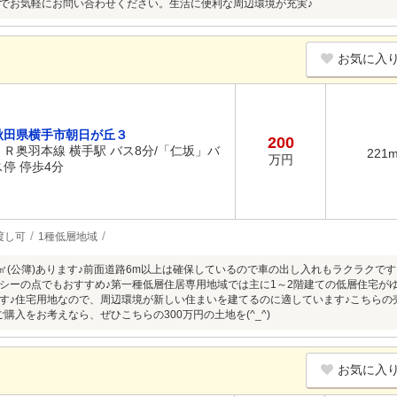
でお気軽にお問い合わせください。生活に便利な周辺環境が充実♪
お気に入
秋田県横手市朝日が丘３
200
ＪＲ奥羽本線 横手駅 バス8分/「仁坂」バ
221
万円
ス停 停歩4分
渡し可
1種低層地域
1㎡(公簿)あります♪前面道路6m以上は確保しているので車の出し入れもラクラクで
シーの点でもおすすめ♪第一種低層住居専用地域では主に1～2階建ての低層住宅が
す♪住宅用地なので、周辺環境が新しい住まいを建てるのに適しています♪こちらの
購入をお考えなら、ぜひこちらの300万円の土地を(^_^)
お気に入