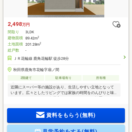
2,498
万円
間取り
3LDK
建物面積
2
89.42m
土地面積
2
201.28m
総戸数
-
ＪＲ花輪線 鹿角花輪駅 徒歩28分
秋田県鹿角市花輪字扇ノ間
2階建て
駐車場有り
所有権
近隣にスーパー等の施設があり、生活しやすい立地となって
います。広々としたリビングでは家族の時間をのんびりと味
わうことができます。各居室にはクローゼットも設置されて
いるので収納スペースも十分です。
資料をもらう(無料)
見学予約をする(無料)