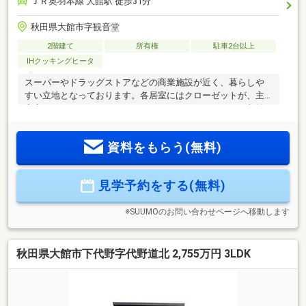
ＪＲ奥羽本線 大館駅 徒歩31分
秋田県大館市字観音堂
2階建て
所有権
駐車2台以上
IHクッキングヒータ
スーパーやドラッグストアなどの商業施設が近く、暮らしや
すい立地となっております。各居室にはクローゼットが、主
寝室にはウォークインクローゼットがございますので、収納
力はバッチリです。住宅ローン試算条件・借入金額 ２３５
０万円・返済年数 40年・金利（当初３年固定） 1.20％
資料をもらう(無料)
見学予約をする(無料)
※SUUMOのお問い合わせページへ移動します
秋田県大館市下代野字代野道北 2,755万円 3LDK