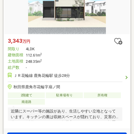
3,343
万円
間取り
4LDK
建物面積
2
112.61m
土地面積
2
248.35m
総戸数
-
ＪＲ花輪線 鹿角花輪駅 徒歩28分
秋田県鹿角市花輪字扇ノ間
2階建て
駐車場有り
所有権
南道路
近隣にスーパー等の施設があり、生活しやすい立地となって
います。キッチンの裏は収納スペースが隠れており、災害の
備えにご活用いただけます。各居室にはクローゼットも設置
されているので収納スペースも十分です。