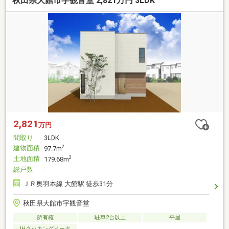
秋田県大館市字観音堂 2,821万円 3LDK
2,821
万円
間取り
3LDK
建物面積
2
97.7m
土地面積
2
179.68m
総戸数
-
ＪＲ奥羽本線 大館駅 徒歩31分
秋田県大館市字観音堂
所有権
駐車2台以上
平屋
IHクッキングヒータ