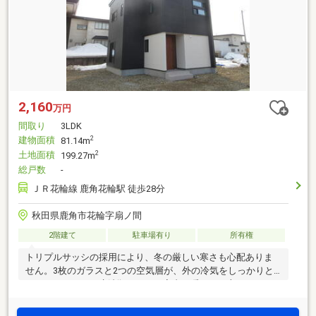
2,160
万円
間取り
3LDK
建物面積
2
81.14m
土地面積
2
199.27m
総戸数
-
ＪＲ花輪線 鹿角花輪駅 徒歩28分
秋田県鹿角市花輪字扇ノ間
2階建て
駐車場有り
所有権
トリプルサッシの採用により、冬の厳しい寒さも心配ありま
せん。3枚のガラスと2つの空気層が、外の冷気をしっかりと
シャットアウトし魔法瓶のように室内の暖かさを守ります。
温水パネルヒーターの設置も見逃せません。帰宅してドアを
開けた瞬間から優しい暖かさが包み込んでくれます。玄関・