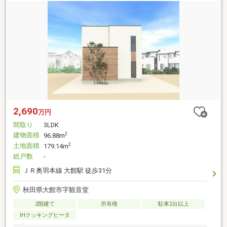
2,690
万円
間取り
3LDK
建物面積
2
96.88m
土地面積
2
179.14m
総戸数
-
ＪＲ奥羽本線 大館駅 徒歩31分
秋田県大館市字観音堂
2階建て
所有権
駐車2台以上
IHクッキングヒータ