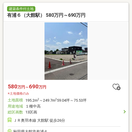
建築条件付土地
有浦６（大館駅） 580万円～690万円
580
690
万円～
万円
※土地価格のみ
土地面積
2
2
195.2m
～249.7m
59.04坪～75.53坪
用途地域
１種中高
総区画数
13区画
ＪＲ奥羽本線 大館駅 徒歩26分
秋田県大館市有浦６