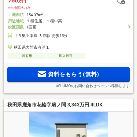
760
万円
※土地価格のみ
土地面積
2
254.07m
用途地域
１種住居、１種中高
総区画数
1区画
ＪＲ奥羽本線 大館駅 徒歩15分
秋田県大館市有浦１
所有権
即入居可
資料をもらう(無料)
※SUUMOのお問い合わせページへ移動します
秋田県鹿角市花輪字扇ノ間 3,343万円 4LDK