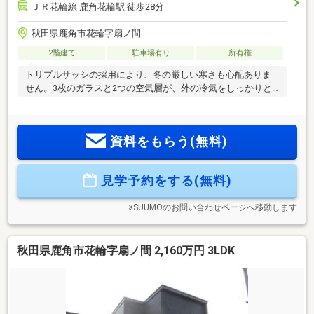
ＪＲ花輪線 鹿角花輪駅 徒歩28分
秋田県鹿角市花輪字扇ノ間
2階建て
駐車場有り
所有権
トリプルサッシの採用により、冬の厳しい寒さも心配ありま
せん。3枚のガラスと2つの空気層が、外の冷気をしっかりと
シャットアウトし魔法瓶のように室内の暖かさを守ります。
温水パネルヒーターの設置も見逃せません。帰宅してドアを
開けた瞬間から優しい暖かさが包み込んでくれます。玄関・
資料をもらう(無料)
ホール・洗面脱衣室・トイレ・バスルームを温めることで家
の中の温度差を抑え、ヒートショックの予防にも。・借入金
額 2160万円・金利 当初3年固定1.2％ ボーナス払いな
見学予約をする(無料)
し・借入期間 40年
※SUUMOのお問い合わせページへ移動します
秋田県鹿角市花輪字扇ノ間 2,160万円 3LDK