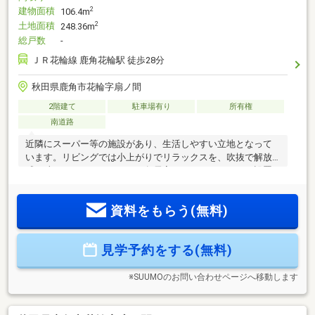
建物面積
2
106.4m
土地面積
2
248.36m
総戸数
-
ＪＲ花輪線 鹿角花輪駅 徒歩28分
秋田県鹿角市花輪字扇ノ間
2階建て
駐車場有り
所有権
南道路
近隣にスーパー等の施設があり、生活しやすい立地となって
います。リビングでは小上がりでリラックスを、吹抜で解放
感を味わうことができます。各居室にはクローゼットも設置
されているので収納スペースも十分です。
資料をもらう(無料)
見学予約をする(無料)
※SUUMOのお問い合わせページへ移動します