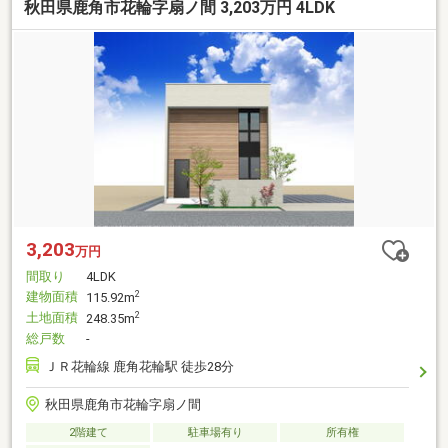
秋田県鹿角市花輪字扇ノ間 3,203万円 4LDK
3,203
万円
間取り
4LDK
建物面積
2
115.92m
土地面積
2
248.35m
総戸数
-
ＪＲ花輪線 鹿角花輪駅 徒歩28分
秋田県鹿角市花輪字扇ノ間
2階建て
駐車場有り
所有権