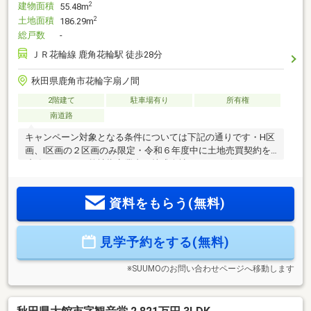
建物面積
2
55.48m
土地面積
2
186.29m
総戸数
-
ＪＲ花輪線 鹿角花輪駅 徒歩28分
秋田県鹿角市花輪字扇ノ間
2階建て
駐車場有り
所有権
南道路
キャンペーン対象となる条件については下記の通りです・H区
画、I区画の２区画のみ限定・令和６年度中に土地売買契約を
締結すること・弊社指定業者（株式会社マスターピース）と
の建築工事請負契約を締結すること
資料をもらう(無料)
見学予約をする(無料)
※SUUMOのお問い合わせページへ移動します