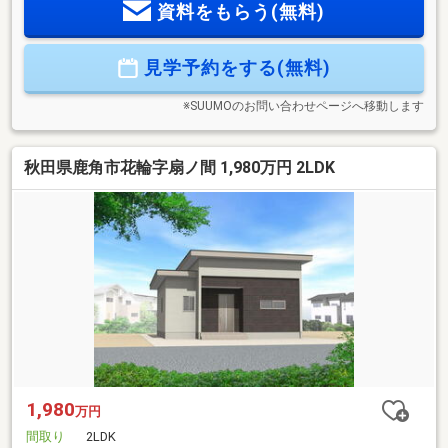
資料をもらう(無料)
ホール・洗面脱衣室・トイレ・バスルームを温めることで家
の中の温度差を抑え、ヒートショックの予防にも。・借入金
額 2160万円・金利 当初3年固定1.2％ ボーナス払いな
見学予約をする(無料)
し・借入期間 40年
※SUUMOのお問い合わせページへ移動します
秋田県鹿角市花輪字扇ノ間 1,980万円 2LDK
1,980
万円
間取り
2LDK