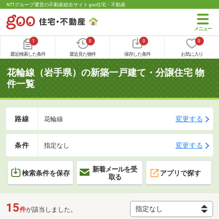
NTTグループ運営の不動産総合サイト goo住宅・不動産
1
0
0
0
最近検索した条件
最近見た物件
保存した条件
お気に入り
花輪線（岩手県）の新築一戸建て・分譲住宅 物
件一覧
路線
変更する
花輪線
条件
変更する
指定なし
新着メールを受
検索条件を保存
アプリで探す
取る
15
件
が該当しました。