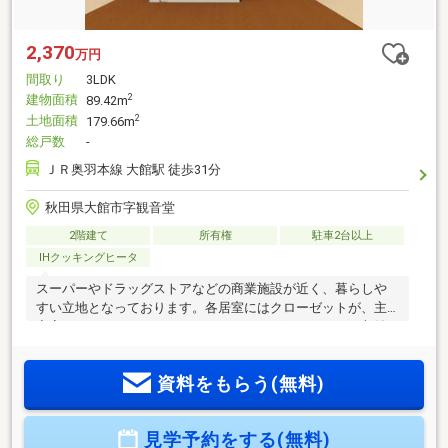
2,370
万円
間取り
3LDK
建物面積
2
89.42m
土地面積
2
179.66m
総戸数
-
ＪＲ奥羽本線 大館駅 徒歩31分
秋田県大館市字観音堂
2階建て
所有権
駐車2台以上
IHクッキングヒータ
スーパーやドラッグストアなどの商業施設が近く、暮らしや
すい立地となっております。各居室にはクローゼットが、主
寝室にはウォークインクローゼットがございますので、収納
力はバッチリです。住宅ローン試算条件・借入金額 ２３7０
万円・返済年数 40年・金利（当初３年固定） 1.20％
資料をもらう(無料)
見学予約をする(無料)