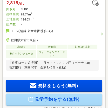
2,815
万円
間取り
3LDK
建物面積
2
92.74m
土地面積
2
184.63m
総戸数
-
ＪＲ花輪線 東大館駅 徒歩34分
秋田県大館市東台７
2階建て
所有権
駐車2台以上
ウォークインクローゼ
IHクッキングヒータ
ット
【住宅ローン返済例】 月々７７，３２２円（ボーナス0）
地方銀行 期間40年 金利1.45％（変動）
資料をもらう(無料)
見学予約をする(無料)