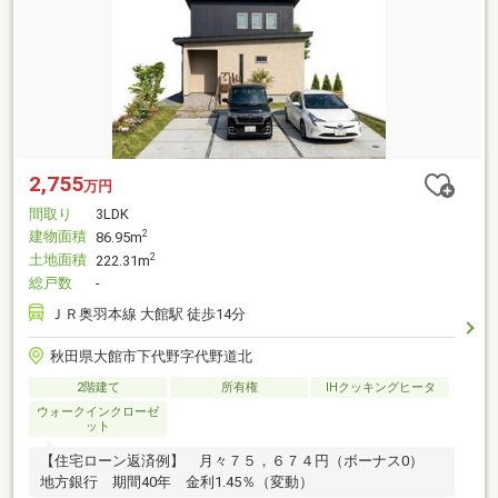
2,755
万円
間取り
3LDK
建物面積
2
86.95m
土地面積
2
222.31m
総戸数
-
ＪＲ奥羽本線 大館駅 徒歩14分
秋田県大館市下代野字代野道北
2階建て
所有権
IHクッキングヒータ
ウォークインクローゼ
ット
【住宅ローン返済例】 月々７５，６７４円（ボーナス0）
地方銀行 期間40年 金利1.45％（変動）