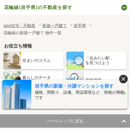
花輪線(岩手県)の不動産を探す
goo住宅・不動産
新築一戸建て
岩手県
花輪線の新築一戸建て 物件一覧
お役立ち情報
「住みたい駅」
住まいのコラム
を見つけよう
暮らしのデータ
家賃相場
(補助金・助成金情報)
岩手県の新築・分譲マンションを探す
価格、間取り、設備、周辺環境など、情報が満載
です
人気タウン
住宅ローン
ランキング
ページトップに戻る