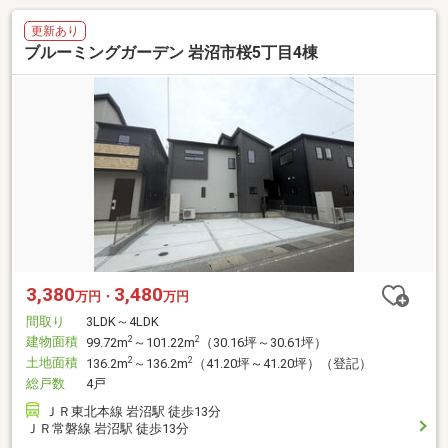
更新あり
ブルーミングガーデン 岩沼市桜5丁目4棟
3,380
3,480
万円・
万円
間取り
3LDK～4LDK
建物面積
2
2
99.72m
～101.22m
（30.16坪～30.61坪）
土地面積
2
2
136.2m
～136.2m
（41.20坪～41.20坪）（登記）
総戸数
4戸
ＪＲ東北本線 岩沼駅 徒歩13分
ＪＲ常磐線 岩沼駅 徒歩13分