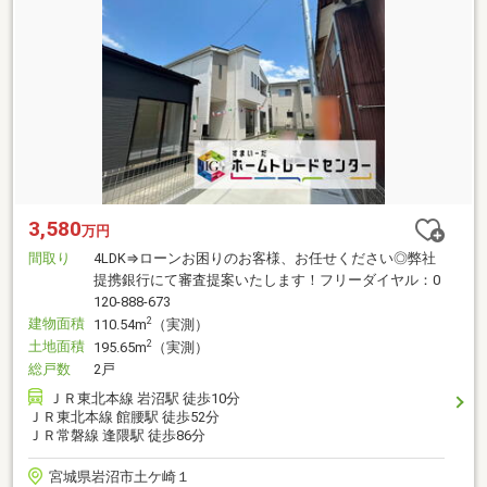
3,580
万円
間取り
4LDK⇒ローンお困りのお客様、お任せください◎弊社
提携銀行にて審査提案いたします！フリーダイヤル：0
120-888-673
建物面積
2
110.54m
（実測）
土地面積
2
195.65m
（実測）
総戸数
2戸
ＪＲ東北本線 岩沼駅 徒歩10分
ＪＲ東北本線 館腰駅 徒歩52分
ＪＲ常磐線 逢隈駅 徒歩86分
宮城県岩沼市土ケ崎１