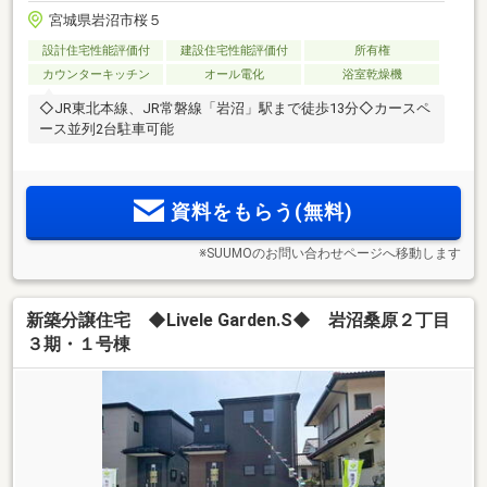
宮城県岩沼市桜５
設計住宅性能評価付
建設住宅性能評価付
所有権
カウンターキッチン
オール電化
浴室乾燥機
◇JR東北本線、JR常磐線「岩沼」駅まで徒歩13分◇カースペ
ース並列2台駐車可能
資料をもらう(無料)
※SUUMOのお問い合わせページへ移動します
新築分譲住宅 ◆Livele Garden.S◆ 岩沼桑原２丁目
３期・１号棟