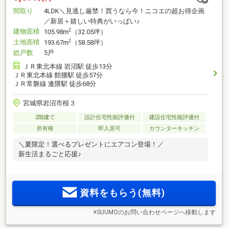
間取り
4LDK＼見逃し厳禁！買うなら今！ニコエの超お得企画
／新居＋嬉しい特典がいっぱい♪
建物面積
2
105.98m
（32.05坪）
土地面積
2
193.67m
（58.58坪）
総戸数
5戸
ＪＲ東北本線 岩沼駅 徒歩13分
ＪＲ東北本線 館腰駅 徒歩57分
ＪＲ常磐線 逢隈駅 徒歩68分
宮城県岩沼市桜３
2階建て
設計住宅性能評価付
建設住宅性能評価付
所有権
即入居可
カウンターキッチン
＼夏限定！選べるプレゼントにエアコン登場！／
新生活まるごと応援♪
資料をもらう(無料)
※SUUMOのお問い合わせページへ移動します