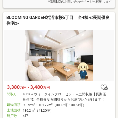
※SUUMOのお問い合わせページへ移動します
BLOOMING GARDEN岩沼市桜5丁目 全4棟≪長期優良
住宅≫
3,380
3,480
万円・
万円
間取り
4LDK＋ウォークインクローゼット＋土間収納【長期優
良住宅】全棟異なる間取りからお選びいただけます！
建物面積
2
2
99.72m
・101.22m
（30.16坪・30.61坪）
土地面積
2
136.2m
（41.20坪）
総戸数
4戸