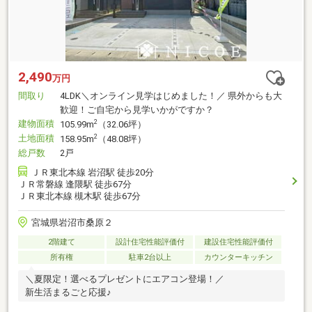
2,490
万円
間取り
4LDK＼オンライン見学はじめました！／ 県外からも大
歓迎！ご自宅から見学いかがですか？
建物面積
2
105.99m
（32.06坪）
土地面積
2
158.95m
（48.08坪）
総戸数
2戸
ＪＲ東北本線 岩沼駅 徒歩20分
ＪＲ常磐線 逢隈駅 徒歩67分
ＪＲ東北本線 槻木駅 徒歩67分
宮城県岩沼市桑原２
2階建て
設計住宅性能評価付
建設住宅性能評価付
所有権
駐車2台以上
カウンターキッチン
＼夏限定！選べるプレゼントにエアコン登場！／
新生活まるごと応援♪