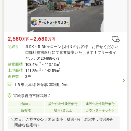
2,580
2,680
万円～
万円
間取り
4LDK～5LDK⇒ローンお困りのお客様、お任せください
◎弊社提携銀行にて審査提案いたします！フリーダイ
ヤル：0120-888-673
建物面積
2
2
108.47m
～110.13m
土地面積
2
2
141.28m
～142.59m
総戸数
2戸
ＪＲ東北本線 岩沼駅 車利用 9km
宮城県岩沼市阿武隈２
2階建て
設計住宅性能評価付
建設住宅性能評価付
所有権
駐車2台以上
カウンターキッチン
＼本日、ご見学OK♪／岩沼南小：徒歩4分、岩沼中：徒歩9分
閑静な住宅街♪