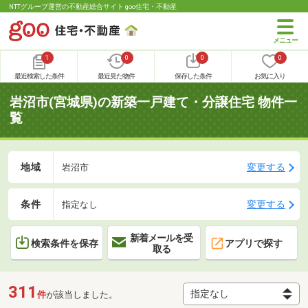
NTTグループ運営の不動産総合サイト goo住宅・不動産
1
0
0
0
最近検索した条件
最近見た物件
保存した条件
お気に入り
岩沼市(宮城県)の新築一戸建て・分譲住宅 物件一
覧
地域
変更する
岩沼市
条件
変更する
指定なし
新着メールを受
検索条件を保存
アプリで探す
取る
311
件
が該当しました。