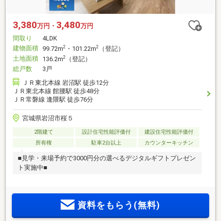
3,380
3,480
万円・
万円
間取り
4LDK
建物面積
2
2
99.72m
・101.22m
（登記）
土地面積
2
136.2m
（登記）
総戸数
3戸
ＪＲ東北本線 岩沼駅 徒歩12分
ＪＲ東北本線 館腰駅 徒歩48分
ＪＲ常磐線 逢隈駅 徒歩76分
宮城県岩沼市桜５
2階建て
設計住宅性能評価付
建設住宅性能評価付
所有権
駐車2台以上
カウンターキッチン
■見学・来場予約で3000円分の選べるデジタルギフトプレゼン
ト実施中■
資料をもらう(無料)