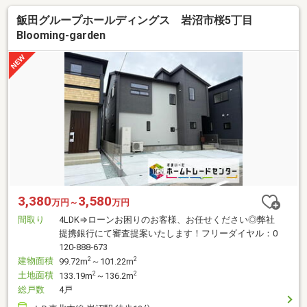
飯田グループホールディングス 岩沼市桜5丁目
Blooming-garden
3,380
3,580
万円～
万円
間取り
4LDK⇒ローンお困りのお客様、お任せください◎弊社
提携銀行にて審査提案いたします！フリーダイヤル：0
120-888-673
建物面積
2
2
99.72m
～101.22m
土地面積
2
2
133.19m
～136.2m
総戸数
4戸