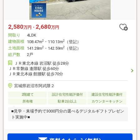
2,580
2,680
万円・
万円
間取り
4LDK
建物面積
2
2
108.47m
・110.13m
（登記）
土地面積
2
2
141.28m
・142.59m
（登記）
総戸数
2戸
ＪＲ東北本線 岩沼駅 徒歩28分
ＪＲ常磐線 逢隈駅 徒歩60分
ＪＲ東北本線 館腰駅 徒歩70分
宮城県岩沼市阿武隈２
2階建て
設計住宅性能評価付
建設住宅性能評価付
所有権
駐車2台以上
カウンターキッチン
■見学・来場予約で3000円分の選べるデジタルギフトプレゼン
ト実施中■