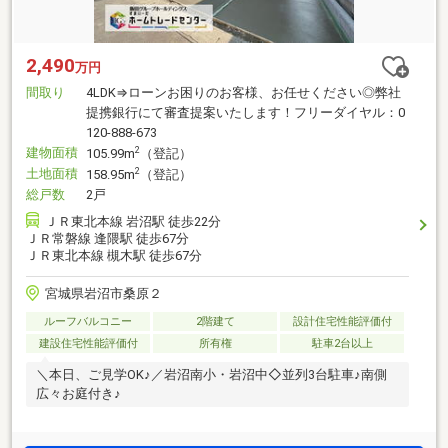
2,490
万円
間取り
4LDK⇒ローンお困りのお客様、お任せください◎弊社
提携銀行にて審査提案いたします！フリーダイヤル：0
120-888-673
建物面積
2
105.99m
（登記）
土地面積
2
158.95m
（登記）
総戸数
2戸
ＪＲ東北本線 岩沼駅 徒歩22分
ＪＲ常磐線 逢隈駅 徒歩67分
ＪＲ東北本線 槻木駅 徒歩67分
宮城県岩沼市桑原２
ルーフバルコニー
2階建て
設計住宅性能評価付
建設住宅性能評価付
所有権
駐車2台以上
＼本日、ご見学OK♪／岩沼南小・岩沼中◇並列3台駐車♪南側
広々お庭付き♪