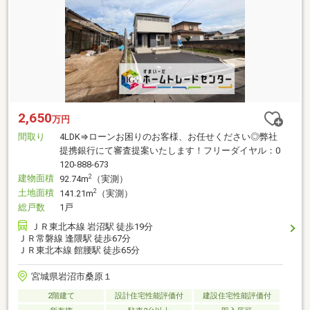
2,650
万円
間取り
4LDK⇒ローンお困りのお客様、お任せください◎弊社
提携銀行にて審査提案いたします！フリーダイヤル：0
120-888-673
建物面積
2
92.74m
（実測）
土地面積
2
141.21m
（実測）
総戸数
1戸
ＪＲ東北本線 岩沼駅 徒歩19分
ＪＲ常磐線 逢隈駅 徒歩67分
ＪＲ東北本線 館腰駅 徒歩65分
宮城県岩沼市桑原１
2階建て
設計住宅性能評価付
建設住宅性能評価付