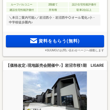
ルーフバルコニー
2階建て
設計住宅性能評価付
建設住宅性能評価付
所有権
駐車2台以上
＼本日ご案内可能♪／岩沼西小・岩沼西中◇オール電化♪小・
中学校徒歩圏内♪
資料をもらう(無料)
※SUUMOのお問い合わせページへ移動します
【価格改定♪現地販売会開催中♪】岩沼市桜1期 LIGARE