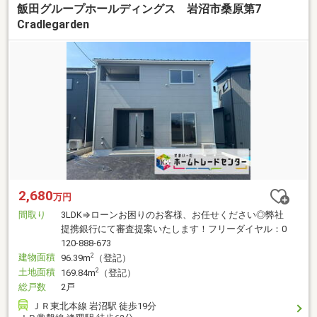
飯田グループホールディングス 岩沼市桑原第7
Cradlegarden
2,680
万円
間取り
3LDK⇒ローンお困りのお客様、お任せください◎弊社
提携銀行にて審査提案いたします！フリーダイヤル：0
120-888-673
建物面積
2
96.39m
（登記）
土地面積
2
169.84m
（登記）
総戸数
2戸
ＪＲ東北本線 岩沼駅 徒歩19分