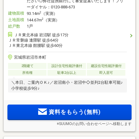
ださい◎弊社提携銀行にて審査提案いたします！フリ
ーダイヤル：0120-888-673
建物面積
2
93.14m
（実測）
土地面積
2
144.67m
（実測）
総戸数
1戸
ＪＲ東北本線 岩沼駅 徒歩17分
ＪＲ常磐線 逢隈駅 徒歩64分
ＪＲ東北本線 館腰駅 徒歩60分
宮城県岩沼市本町
2階建て
設計住宅性能評価付
建設住宅性能評価付
所有権
駐車2台以上
即入居可
＼本日、ご案内ＯＫ♪／岩沼南小・岩沼中◇並列2台駐車可能♪
小学校徒歩9分♪
資料をもらう(無料)
※SUUMOのお問い合わせページへ移動します