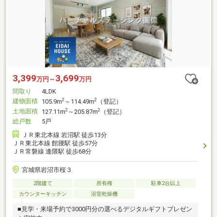
3,399
3,699
万円～
万円
間取り
4LDK
建物面積
2
2
105.9m
～114.49m
（登記）
土地面積
2
2
127.11m
～205.87m
（登記）
総戸数
5戸
ＪＲ東北本線 岩沼駅 徒歩13分
ＪＲ東北本線 館腰駅 徒歩57分
ＪＲ常磐線 逢隈駅 徒歩68分
宮城県岩沼市桜３
2階建て
所有権
駐車2台以上
カウンターキッチン
浴室乾燥機
■見学・来場予約で3000円分の選べるデジタルギフトプレゼン