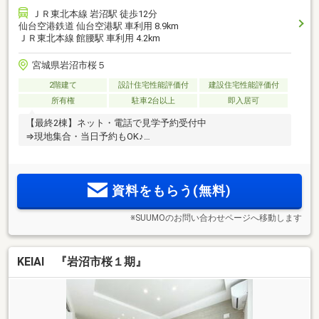
ＪＲ東北本線 岩沼駅 徒歩12分
仙台空港鉄道 仙台空港駅 車利用 8.9km
ＪＲ東北本線 館腰駅 車利用 4.2km
宮城県岩沼市桜５
2階建て
設計住宅性能評価付
建設住宅性能評価付
所有権
駐車2台以上
即入居可
【最終2棟】ネット・電話で見学予約受付中
⇒現地集合・当日予約もOK♪
資料をもらう(無料)
※SUUMOのお問い合わせページへ移動します
KEIAI 『岩沼市桜１期』