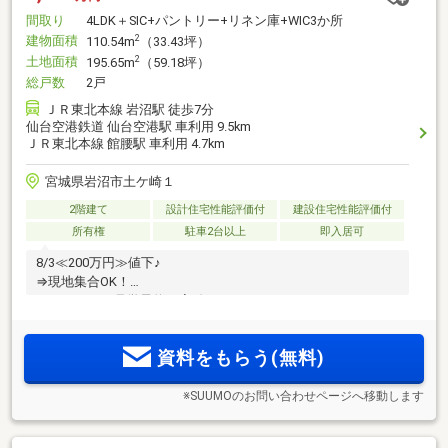
間取り
4LDK＋SIC+パントリー+リネン庫+WIC3か所
建物面積
2
110.54m
（33.43坪）
土地面積
2
195.65m
（59.18坪）
総戸数
2戸
ＪＲ東北本線 岩沼駅 徒歩7分
仙台空港鉄道 仙台空港駅 車利用 9.5km
ＪＲ東北本線 館腰駅 車利用 4.7km
宮城県岩沼市土ケ崎１
2階建て
設計住宅性能評価付
建設住宅性能評価付
所有権
駐車2台以上
即入居可
8/3≪200万円≫値下♪
⇒現地集合OK！
オンラインで見学予約が完結
資料をもらう(無料)
※SUUMOのお問い合わせページへ移動します