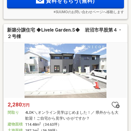
資料をもらう(無料)
※SUUMOのお問い合わせページへ移動します
新築分譲住宅 ◆Livele Garden.S◆ 岩沼市早股第４・
２号棟
2,280
万円
間取り
4LDK＼オンライン見学はじめました！／ 県外からも大
歓迎！ご自宅から見学いかがですか？
建物面積
2
114.48m
（34.63坪）
土地面積
2
187.1m
（56.59坪）