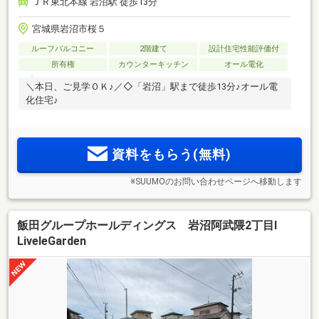
ＪＲ東北本線 岩沼駅 徒歩13分
宮城県岩沼市桜５
ルーフバルコニー
2階建て
設計住宅性能評価付
所有権
カウンターキッチン
オール電化
＼本日、ご見学ＯＫ♪／◇「岩沼」駅まで徒歩13分♪オール電
化住宅♪
資料をもらう(無料)
※SUUMOのお問い合わせページへ移動します
飯田グループホールディングス 岩沼阿武隈2丁目Ⅰ
LiveleGarden