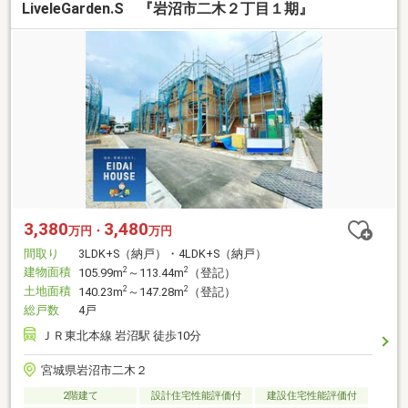
LiveleGarden.S 『岩沼市二木２丁目１期』
3,380
3,480
万円・
万円
間取り
3LDK+S（納戸）・4LDK+S（納戸）
建物面積
2
2
105.99m
～113.44m
（登記）
土地面積
2
2
140.23m
～147.28m
（登記）
総戸数
4戸
ＪＲ東北本線 岩沼駅 徒歩10分
宮城県岩沼市二木２
2階建て
設計住宅性能評価付
建設住宅性能評価付