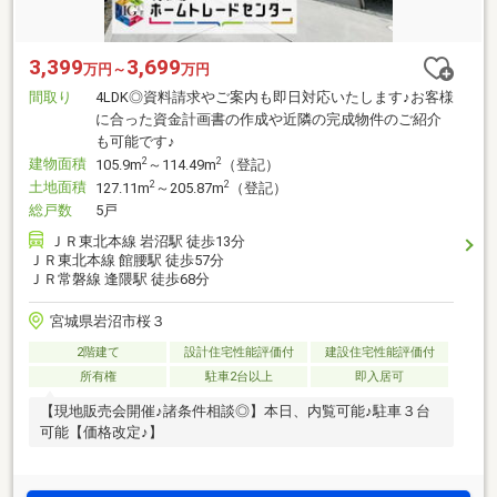
3,399
3,699
万円～
万円
間取り
4LDK◎資料請求やご案内も即日対応いたします♪お客様
に合った資金計画書の作成や近隣の完成物件のご紹介
も可能です♪
建物面積
2
2
105.9m
～114.49m
（登記）
土地面積
2
2
127.11m
～205.87m
（登記）
総戸数
5戸
ＪＲ東北本線 岩沼駅 徒歩13分
ＪＲ東北本線 館腰駅 徒歩57分
ＪＲ常磐線 逢隈駅 徒歩68分
宮城県岩沼市桜３
2階建て
設計住宅性能評価付
建設住宅性能評価付
所有権
駐車2台以上
即入居可
【現地販売会開催♪諸条件相談◎】本日、内覧可能♪駐車３台
可能【価格改定♪】