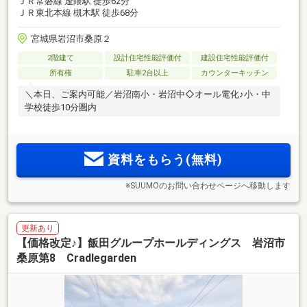
ＪＲ常磐線 逢隈駅 徒歩62分
ＪＲ東北本線 槻木駅 徒歩68分
宮城県岩沼市桑原２
2階建て
設計住宅性能評価付
建設住宅性能評価付
所有権
駐車2台以上
カウンターキッチン
＼本日、ご案内可能／岩沼南小・岩沼中◇オール電化♪小・中
学校徒歩10分圏内
資料をもらう(無料)
※SUUMOのお問い合わせページへ移動します
更新あり
【価格改定♪】飯田グループホールディングス 岩沼市
桑原第8 Cradlegarden