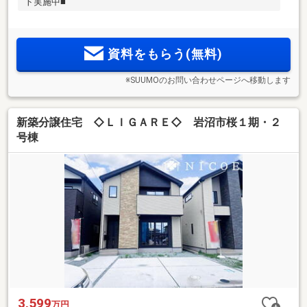
ト実施中■
資料をもらう(無料)
※SUUMOのお問い合わせページへ移動します
新築分譲住宅 ◇ＬＩＧＡＲＥ◇ 岩沼市桜１期・２
号棟
3,599
万円