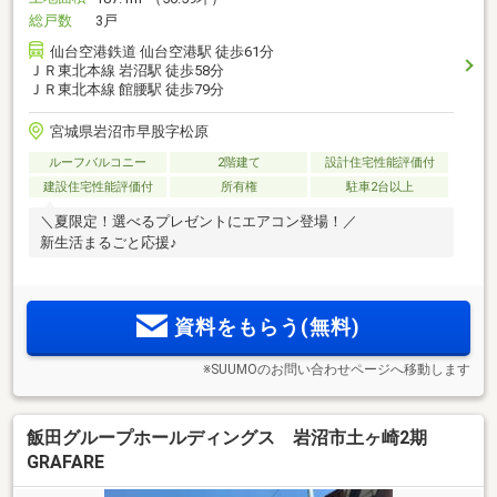
総戸数
3戸
仙台空港鉄道 仙台空港駅 徒歩61分
ＪＲ東北本線 岩沼駅 徒歩58分
ＪＲ東北本線 館腰駅 徒歩79分
宮城県岩沼市早股字松原
ルーフバルコニー
2階建て
設計住宅性能評価付
建設住宅性能評価付
所有権
駐車2台以上
＼夏限定！選べるプレゼントにエアコン登場！／
新生活まるごと応援♪
資料をもらう(無料)
※SUUMOのお問い合わせページへ移動します
飯田グループホールディングス 岩沼市土ヶ崎2期
GRAFARE