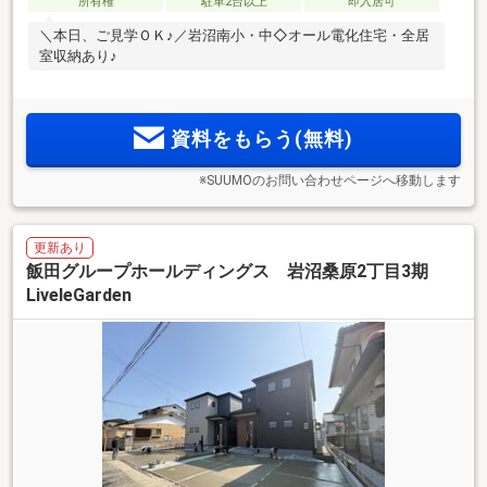
所有権
駐車2台以上
即入居可
＼本日、ご見学ＯＫ♪／岩沼南小・中◇オール電化住宅・全居
室収納あり♪
資料をもらう(無料)
※SUUMOのお問い合わせページへ移動します
更新あり
飯田グループホールディングス 岩沼桑原2丁目3期
LiveleGarden