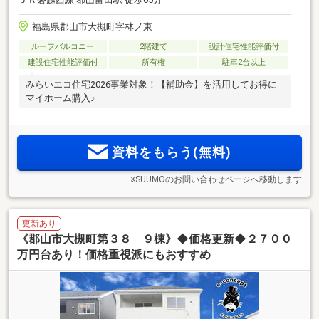
福島県郡山市大槻町字林ノ東
ルーフバルコニー
2階建て
設計住宅性能評価付
建設住宅性能評価付
所有権
駐車2台以上
みらいエコ住宅2026事業対象！【補助金】を活用してお得に
マイホーム購入♪
資料をもらう(無料)
※SUUMOのお問い合わせページへ移動します
更新あり
《郡山市大槻町第３８ ９棟》◆価格更新◆２７００
万円台あり！価格重視派にもおすすめ