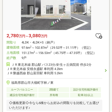
2,780
3,080
万円～
万円
間取り
4LDK・4LDK+S（納戸）
建物面積
2
2
97.6m
～102.87m
（29.52坪～31.11坪）（登記）
土地面積
2
2
151.27m
～156.53m
（45.75坪～47.35坪）（登記）
総戸数
9戸
ＪＲ東北本線 郡山駅 バス23分/針生ヶ丘病院前 停歩2分
ＪＲ東北本線 安積永盛駅 車利用 4.2km
ＪＲ磐越西線 郡山富田駅 車利用 5.2km
福島県郡山市大槻町字林ノ東
ルーフバルコニー
2階建て
設計住宅性能評価付
建設住宅性能評価付
所有権
駐車2台以上
◇価格更新◇今なら6棟からお好みの間取りを比較してお選び
いただけます♪