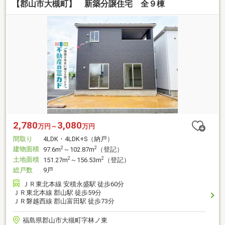
【郡山市大槻町】 新築分譲住宅 全９棟
2,780
3,080
万円～
万円
間取り
4LDK・4LDK+S（納戸）
建物面積
2
2
97.6m
～102.87m
（登記）
土地面積
2
2
151.27m
～156.53m
（登記）
総戸数
9戸
ＪＲ東北本線 安積永盛駅 徒歩60分
ＪＲ東北本線 郡山駅 徒歩59分
ＪＲ磐越西線 郡山富田駅 徒歩73分
福島県郡山市大槻町字林ノ東