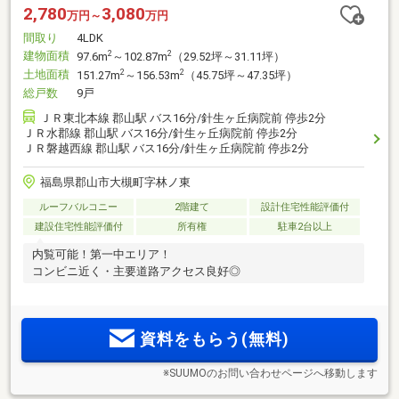
2,780
3,080
万円～
万円
間取り
4LDK
建物面積
2
2
97.6m
～102.87m
（29.52坪～31.11坪）
土地面積
2
2
151.27m
～156.53m
（45.75坪～47.35坪）
総戸数
9戸
ＪＲ東北本線 郡山駅 バス16分/針生ヶ丘病院前 停歩2分
ＪＲ水郡線 郡山駅 バス16分/針生ヶ丘病院前 停歩2分
ＪＲ磐越西線 郡山駅 バス16分/針生ヶ丘病院前 停歩2分
福島県郡山市大槻町字林ノ東
ルーフバルコニー
2階建て
設計住宅性能評価付
建設住宅性能評価付
所有権
駐車2台以上
内覧可能！第一中エリア！
コンビニ近く・主要道路アクセス良好◎
資料をもらう(無料)
※SUUMOのお問い合わせページへ移動します