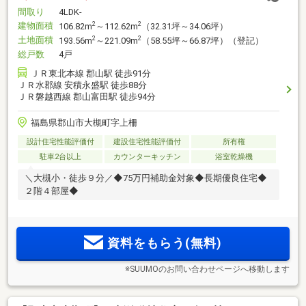
間取り
4LDK-
建物面積
2
2
106.82m
～112.62m
（32.31坪～34.06坪）
土地面積
2
2
193.56m
～221.09m
（58.55坪～66.87坪）（登記）
総戸数
4戸
ＪＲ東北本線 郡山駅 徒歩91分
ＪＲ水郡線 安積永盛駅 徒歩88分
ＪＲ磐越西線 郡山富田駅 徒歩94分
福島県郡山市大槻町字上柵
設計住宅性能評価付
建設住宅性能評価付
所有権
駐車2台以上
カウンターキッチン
浴室乾燥機
＼大槻小・徒歩９分／◆75万円補助金対象◆長期優良住宅◆
２階４部屋◆
資料をもらう(無料)
※SUUMOのお問い合わせページへ移動します