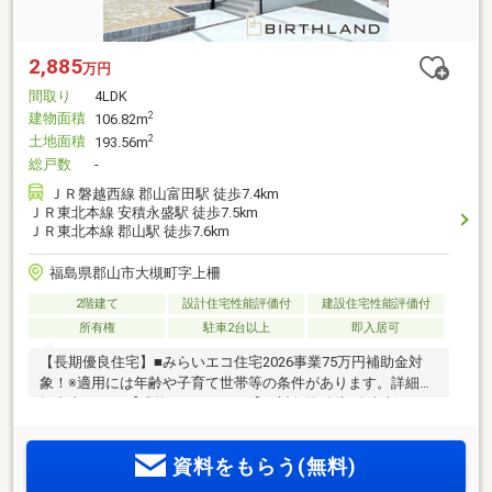
2,885
万円
間取り
4LDK
建物面積
2
106.82m
土地面積
2
193.56m
総戸数
-
ＪＲ磐越西線 郡山富田駅 徒歩7.4km
ＪＲ東北本線 安積永盛駅 徒歩7.5km
ＪＲ東北本線 郡山駅 徒歩7.6km
福島県郡山市大槻町字上柵
2階建て
設計住宅性能評価付
建設住宅性能評価付
所有権
駐車2台以上
即入居可
【長期優良住宅】■みらいエコ住宅2026事業75万円補助金対
象！※適用には年齢や子育て世帯等の条件があります。詳細は
担当者まで！【成約キャンペーン】■対象物件(新築建売)のご
成約特典：売買価格の税抜価格3%×10%のギフト券プレゼン
ト！【住宅性能表示制度による評価書取得】■劣化対策等級や
資料をもらう(無料)
耐震等級取得、ZEH水準住宅で長くお住まいになれる住宅で
す！■お問い合わせは0120-804-250までお気軽に！【周辺環