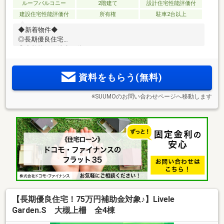
ルーフバルコニー
2階建て
設計住宅性能評価付
建設住宅性能評価付
所有権
駐車2台以上
◆新着物件◆
◎長期優良住宅
◎小学校まで徒歩８分
◎駐車２～３台
資料をもらう(無料)
※SUUMOのお問い合わせページへ移動します
【長期優良住宅！75万円補助金対象♪】Livele
Garden.S 大槻上柵 全4棟