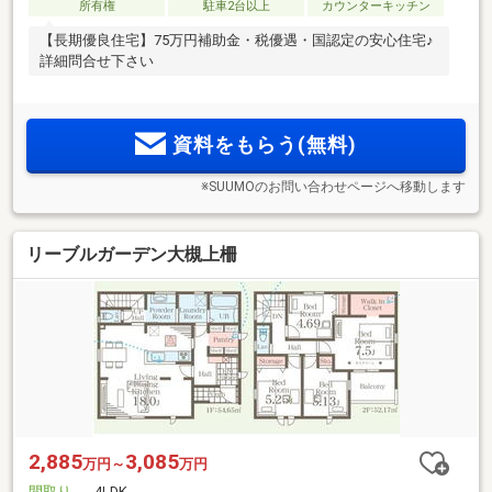
所有権
駐車2台以上
カウンターキッチン
【長期優良住宅】75万円補助金・税優遇・国認定の安心住宅♪
詳細問合せ下さい
資料をもらう(無料)
※SUUMOのお問い合わせページへ移動します
リーブルガーデン大槻上柵
2,885
3,085
万円～
万円
間取り
4LDK