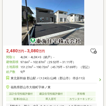
2,480
3,080
万円～
万円
間取り
4LDK・4LDK+S（納戸）-
建物面積
2
2
97.6m
～102.87m
（29.52坪～31.11坪）
土地面積
2
2
151.27m
～190.72m
（45.75坪～57.69坪）（登記）
総戸数
9戸
東北新幹線 郡山駅 バス24分/山崎（郡山市） 停歩11分
福島県郡山市大槻町字林ノ東
設計住宅性能評価付
建設住宅性能評価付
所有権
駐車2台以上
即入居可
カウンターキッチン