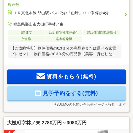
総戸数
-
ＪＲ東北本線 郡山駅 バス17分/「山崎」バス停 停歩4分
福島県郡山市大槻町字林ノ東
2階建て
設計住宅性能評価付
建設住宅性能評価付
所有権
浴室乾燥機
【ご成約特典】物件価格の0.3％分の商品券または選べる家電
プレゼント・物件価格の0.3％分の商品券【美容・身だしな
み】・ReFa ドライヤー＋シャワーヘッド セット【ペット
（犬・猫）向け】・KARIMOKU CAT TREE＋KARIMOKU CAT
TABLE・アンビエントラウンジペットベット【ロボット・家
資料をもらう(無料)
電】・ルンバ（Dreame）・Dyson 掃除機＋空気清浄機 セット
【キッチン家電】オーブンレンジ（日立／SHARP／東芝）＋
炊飯器（タイガー／Panasonic）などなど♪
見学予約をする(無料)
※SUUMOのお問い合わせページへ移動します
大槻町字林ノ東 2780万円～3080万円