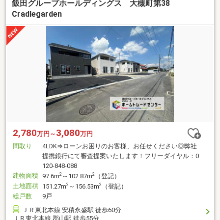
飯田グループホールディングス 大槻町第38
Cradlegarden
2,780
3,080
万円～
万円
間取り
4LDK⇒ローンお困りのお客様、お任せください◎弊社
提携銀行にて審査提案いたします！フリーダイヤル：0
120-848-088
建物面積
2
2
97.6m
～102.87m
（登記）
土地面積
2
2
151.27m
～156.53m
（登記）
総戸数
9戸
ＪＲ東北本線 安積永盛駅 徒歩60分
ＪＲ東北本線 郡山駅 徒歩55分