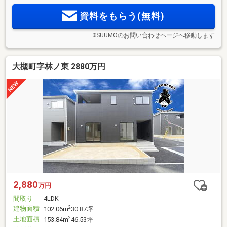
資料をもらう(無料)
※SUUMOのお問い合わせページへ移動します
大槻町字林ノ東 2880万円
2,880
万円
間取り
4LDK
建物面積
2
102.06m
30.87坪
土地面積
2
153.84m
46.53坪