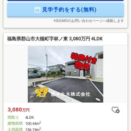
境】大槻小学校：徒歩6分大槻中学校：徒歩15分旬の庭大槻
見学予約をする(無料)
店：徒歩9分セブンイレブン郡山大槻殿町店：徒歩10分
※SUUMOのお問い合わせページへ移動します
福島県郡山市大槻町字林ノ東 3,080万円 4LDK
3,080
万円
間取り
4LDK
建物面積
2
100.44m
土地面積
2
156.19m