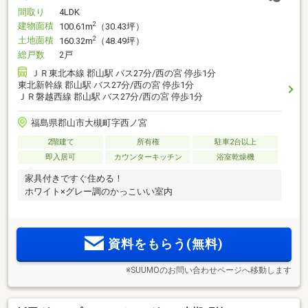
間取り
4LDK
建物面積
2
100.61m
（30.43坪）
土地面積
2
160.32m
（48.49坪）
総戸数
2戸
ＪＲ東北本線 郡山駅 バス27分/西の宮 停歩1分
東北新幹線 郡山駅 バス27分/西の宮 停歩1分
ＪＲ磐越西線 郡山駅 バス27分/西の宮 停歩1分
福島県郡山市大槻町字西ノ宮
2階建て
所有権
駐車2台以上
即入居可
カウンターキッチン
浴室乾燥機
家具付きですぐ住める！
ホワイト×グレー調のかっこいい室内
資料をもらう(無料)
※SUUMOのお問い合わせページへ移動します