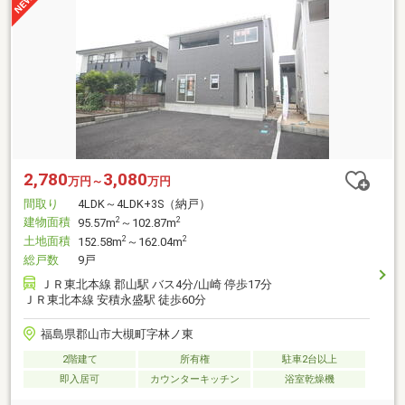
2,780
3,080
万円～
万円
間取り
4LDK～4LDK+3S（納戸）
建物面積
2
2
95.57m
～102.87m
土地面積
2
2
152.58m
～162.04m
総戸数
9戸
ＪＲ東北本線 郡山駅 バス4分/山崎 停歩17分
ＪＲ東北本線 安積永盛駅 徒歩60分
福島県郡山市大槻町字林ノ東
2階建て
所有権
駐車2台以上
即入居可
カウンターキッチン
浴室乾燥機