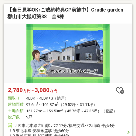
【当日見学OK♪ご成約特典CP実施中】Cradle garden
郡山市大槻町第38 全9棟
2,780
3,080
万円～
万円
間取り
4LDK・4LDK+S（納戸）
建物面積
2
2
97.6m
～102.87m
（29.52坪～31.11坪）
土地面積
2
2
151.27m
～156.53m
（45.75坪～47.35坪）（登記）
総戸数
9戸
ＪＲ東北本線 郡山駅 バス17分/福島交通バス山崎 停歩4分
ＪＲ東北本線 安積永盛駅 徒歩60分
ＪＲ磐越西線 郡山富田駅 徒歩65分