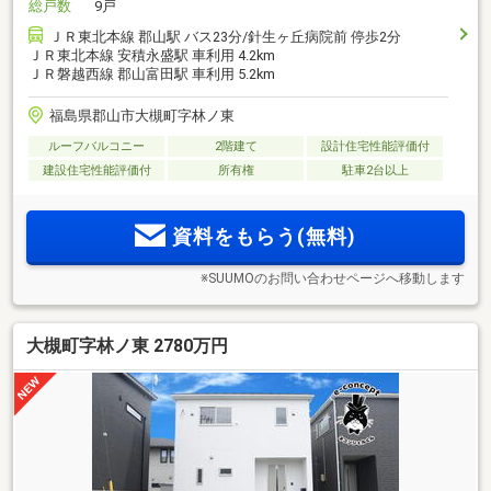
総戸数
9戸
ＪＲ東北本線 郡山駅 バス23分/針生ヶ丘病院前 停歩2分
ＪＲ東北本線 安積永盛駅 車利用 4.2km
ＪＲ磐越西線 郡山富田駅 車利用 5.2km
福島県郡山市大槻町字林ノ東
ルーフバルコニー
2階建て
設計住宅性能評価付
建設住宅性能評価付
所有権
駐車2台以上
資料をもらう(無料)
※SUUMOのお問い合わせページへ移動します
大槻町字林ノ東 2780万円