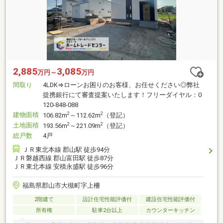
2,885
3,085
万円～
万円
間取り
4LDK⇒ローンお困りのお客様、お任せください◎弊社
提携銀行にて審査提案いたします！フリーダイヤル：0
120-848-088
建物面積
2
2
106.82m
～112.62m
（登記）
土地面積
2
2
193.56m
～221.09m
（登記）
総戸数
4戸
ＪＲ東北本線 郡山駅 徒歩94分
ＪＲ磐越西線 郡山富田駅 徒歩87分
ＪＲ東北本線 安積永盛駅 徒歩96分
福島県郡山市大槻町字上柵
2階建て
設計住宅性能評価付
建設住宅性能評価付
所有権
駐車2台以上
カウンターキッチン