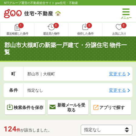
NTTグループ運営の不動産総合サイト goo住宅・不動産
1
0
0
0
最近検索した条件
最近見た物件
保存した条件
お気に入り
郡山市大槻町の新築一戸建て・分譲住宅 物件一
覧
町
変更する
郡山市｜大槻町
条件
変更する
指定なし
新着メールを受
検索条件を保存
アプリで探す
取る
124
件
が該当しました。