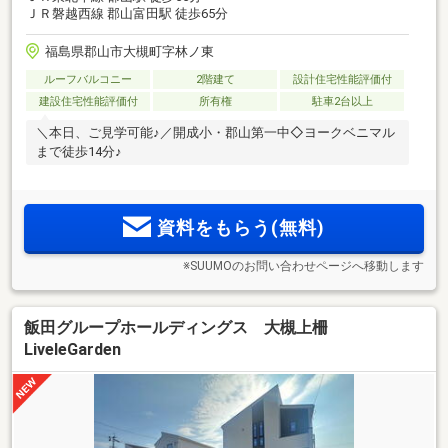
ＪＲ磐越西線 郡山富田駅 徒歩65分
福島県郡山市大槻町字林ノ東
ルーフバルコニー
2階建て
設計住宅性能評価付
建設住宅性能評価付
所有権
駐車2台以上
＼本日、ご見学可能♪／開成小・郡山第一中◇ヨークベニマル
まで徒歩14分♪
資料をもらう(無料)
※SUUMOのお問い合わせページへ移動します
飯田グループホールディングス 大槻上柵
LiveleGarden