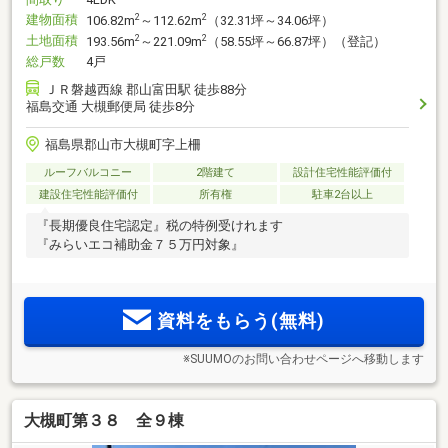
建物面積
2
2
106.82m
～112.62m
（32.31坪～34.06坪）
土地面積
2
2
193.56m
～221.09m
（58.55坪～66.87坪）（登記）
総戸数
4戸
ＪＲ磐越西線 郡山富田駅 徒歩88分
福島交通 大槻郵便局 徒歩8分
福島県郡山市大槻町字上柵
ルーフバルコニー
2階建て
設計住宅性能評価付
建設住宅性能評価付
所有権
駐車2台以上
『長期優良住宅認定』税の特例受けれます
『みらいエコ補助金７５万円対象』
資料をもらう(無料)
※SUUMOのお問い合わせページへ移動します
大槻町第３８ 全９棟