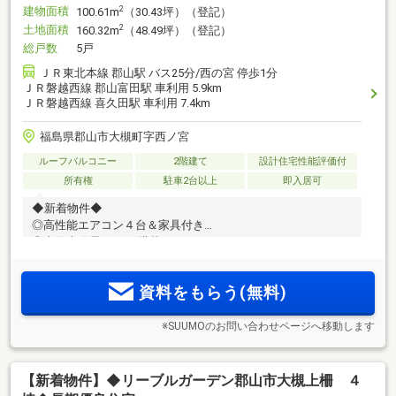
建物面積
2
100.61m
（30.43坪）（登記）
土地面積
2
160.32m
（48.49坪）（登記）
総戸数
5戸
ＪＲ東北本線 郡山駅 バス25分/西の宮 停歩1分
ＪＲ磐越西線 郡山富田駅 車利用 5.9km
ＪＲ磐越西線 喜久田駅 車利用 7.4km
福島県郡山市大槻町字西ノ宮
ルーフバルコニー
2階建て
設計住宅性能評価付
所有権
駐車2台以上
即入居可
◆新着物件◆
◎高性能エアコン４台＆家具付き
◎太陽光発電7.04Kw搭載
資料をもらう(無料)
※SUUMOのお問い合わせページへ移動します
【新着物件】◆リーブルガーデン郡山市大槻上柵 ４