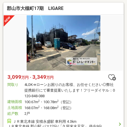
郡山市大槻町17期 LIGARE
3,099
3,349
万円・
万円
間取り
4LDK⇒ローンお困りのお客様、お任せください◎弊社
提携銀行にて審査提案いたします！フリーダイヤル：0
120-848-088
建物面積
2
2
100.67m
・100.78m
（登記）
土地面積
2
2
168.07m
・168.08m
（登記）
総戸数
2戸
ＪＲ東北本線 安積永盛駅 車利用 4.3km
ＪＲ東北本線 郡山駅 バス27分/「久留米水天宮」 停歩9分