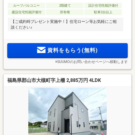
ルーフバルコニー
2階建て
設計住宅性能評価付
建設住宅性能評価付
所有権
駐車2台以上
【ご成約時プレゼント実施中！】住宅ローン等お気軽にご相
談ください♪
資料をもらう(無料)
※SUUMOのお問い合わせページへ移動します
福島県郡山市大槻町字上柵 2,885万円 4LDK