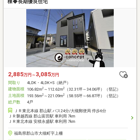
棟◆長期優良住宅
2,885
3,085
万円～
万円
間取り
4LDK・4LDK+S（納戸）
建物面積
2
2
106.82m
～112.62m
（32.31坪～34.06坪）（登記）
土地面積
2
2
193.56m
～221.09m
（58.55坪～66.87坪）（登記）
総戸数
4戸
ＪＲ東北本線 郡山駅 バス24分/大槻郵便局 停歩6分
ＪＲ磐越西線 郡山富田駅 車利用 7km
ＪＲ東北本線 安積永盛駅 車利用 7km
福島県郡山市大槻町字上柵