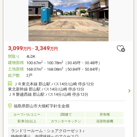
3,099
3,349
万円・
万円
間取り
4LDK
建物面積
2
2
100.67m
・100.78m
（30.45坪・30.48坪）
土地面積
2
2
168.07m
・168.08m
（50.84坪・50.84坪）
総戸数
2戸
ＪＲ東北本線 郡山駅 バス14分/山崎 停歩12分
東北新幹線 郡山駅 バス14分/山崎 停歩12分
ＪＲ磐越西線 郡山駅 バス14分/山崎 停歩12分
福島県郡山市大槻町字針生金畑
ルーフバルコニー
2階建て
所有権
駐車2台以上
カウンターキッチン
浴室乾燥機
ランドリールーム・シェアクローゼット♪
静御前通り、内環状線へのアクセス◎