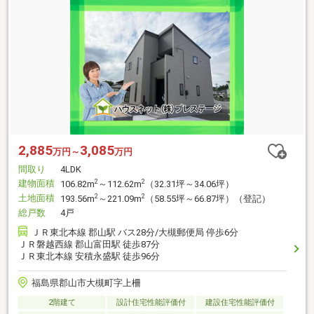
2,885
3,085
万円～
万円
間取り
4LDK
建物面積
2
2
106.82m
～112.62m
（32.31坪～34.06坪）
土地面積
2
2
193.56m
～221.09m
（58.55坪～66.87坪）（登記）
総戸数
4戸
ＪＲ東北本線 郡山駅 バス28分/大槻郵便局 停歩6分
ＪＲ磐越西線 郡山富田駅 徒歩87分
ＪＲ東北本線 安積永盛駅 徒歩96分
福島県郡山市大槻町字上柵
2階建て
設計住宅性能評価付
建設住宅性能評価付