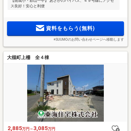
【開成小・郡山一中】 あさかのバイパス、４９号線にアクセ
ス良好！安心と利便
資料をもらう(無料)
※SUUMOのお問い合わせページへ移動します
大槻町上柵 全４棟
2,885
3,085
万円～
万円