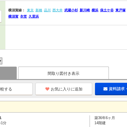
横須賀線：
東京
新橋
品川
西大井
武蔵小杉
新川崎
横浜
保土ケ谷
東戸塚
横須賀
衣笠
久里浜
間取り図付き表示
お気に入りに追加
資料請求
１
築36年6ヶ月
歩1分
14階建