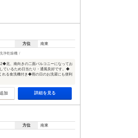
方位
南東
洗浄乾燥機
2.96m2◆北、南向きの二面バルコニーになってお
位置しているため日当たり・通風良好です。◆
くれる食洗機付き◆雨の日のお洗濯にも便利
詳細を見る
追加
方位
南東