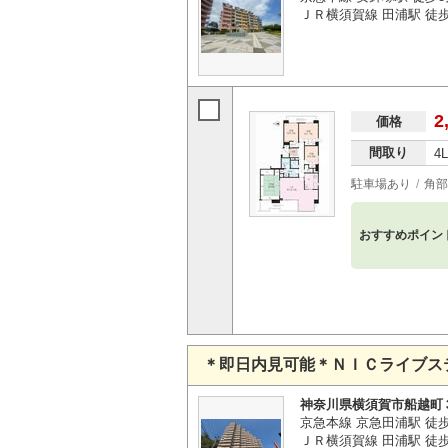
ＪＲ横須賀線 田浦駅 徒歩
2
価格
間取り
4
駐車場あり
角部
おすすめポイン
＊即日内見可能＊ＮＩＣライブス
神奈川県横須賀市船越町
京急本線 京急田浦駅 徒歩
ＪＲ横須賀線 田浦駅 徒歩