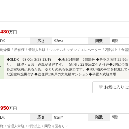
,480
万円
広さ
階数
6階
LDK
93m
2
乾燥機
所有権
管理人常駐
システムキッチン
エレベーター
2階以上
食器
◆3LDK 93.00m2(28.13坪) ◆地上14階建 6階部分 ◆テラス面積 2
り、 眺望・日照・通風が良好です。 (面積：22.96m2)付き住戸◆6階に
ト
各居室収納があるため、ゆとりのある収納力です。◆洗い物の手間を軽減して
な浴室乾燥機付き◆総住戸136戸の大規模マンション◆平置き式駐車場
お気に入りに
,950
万円
広さ
階数
9階
LDK
93m
2
権
管理人常駐
2階以上
間取り図有り