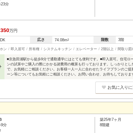
23分
,350
万円
広さ
階数
3階
LDK
74.08m
2
ホン
即入居可
所有権
システムキッチン
エレベーター
2階以上
間取り図
■京急田浦駅から徒歩9分で通勤通学にはとても便利です。■即入居可。住宅ロ
ンの試算やご購入の際にかかる諸費用の概算も行っております。しっかりとし
ト
で、お気軽にご相談ください。お客様一人一人に合わせたライフプランのご提
ーン等についてもお気軽にご相談ください。お問い合わせ、お待ちしておりま
お気に入りに
６
築25年7ヶ月
歩9分
8階建
分