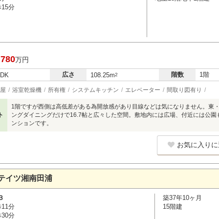
15分
,780
万円
広さ
階数
1階
LDK
108.25m
2
屋
浴室乾燥機
所有権
システムキッチン
エレベーター
間取り図有り
1階ですが西側は高低差がある為開放感があり目線などは気になりません。東
ト
ングダイニングだけで16.7帖と広々した空間。敷地内には広場、付近には公
ンションです。
お気に入りに
テイツ湘南田浦
３
築37年10ヶ月
11分
15階建
30分