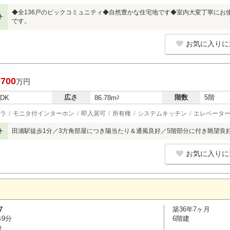
◆全136戸のビックコミュニティ◆自然豊かな住宅地です◆室内大変丁寧にお使いで
ト
です。
お気に入りに
,700
万円
広さ
階数
5階
LDK
86.78m
2
ラ
モニタ付インターホン
即入居可
所有権
システムキッチン
エレベータ
ト
田浦駅徒歩1分／3方角部屋につき陽当たり＆通風良好／5階部分に付き眺望良
お気に入りに
７
築36年7ヶ月
歩9分
6階建
分