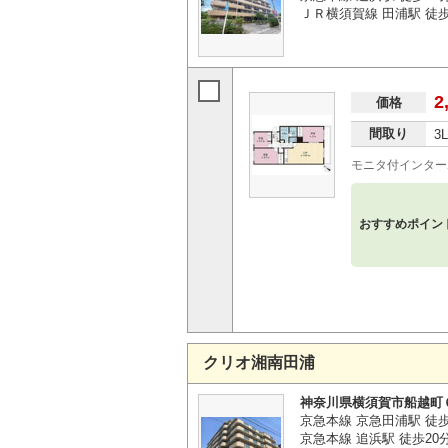
ＪＲ横須賀線 田浦駅 徒歩
2
価格
間取り
3
モニタ付インター
おすすめポイン
クリオ湘南田浦
神奈川県横須賀市船越町
京急本線 京急田浦駅 徒
京急本線 追浜駅 徒歩20