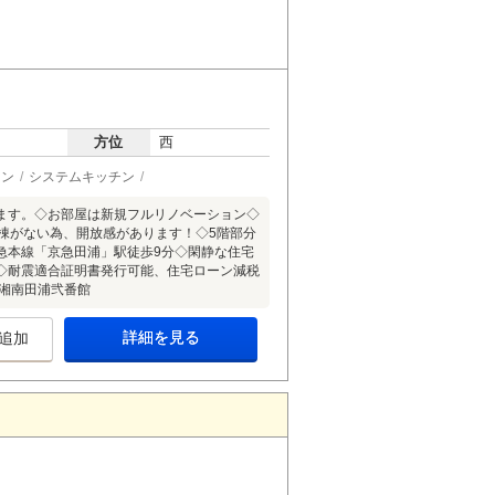
方位
西
ョン
システムキッチン
ます。◇お部屋は新規フルリノベーション◇
面棟がない為、開放感があります！◇5階部分
急本線「京急田浦」駅徒歩9分◇閑静な住宅
◇耐震適合証明書発行可能、住宅ローン減税
湘南田浦弐番館
詳細を見る
追加