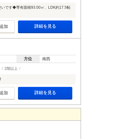
す◆専有面積93.00㎡、LDK約17.5帖
詳細を見る
追加
方位
南西
ー
2階以上
好
詳細を見る
追加