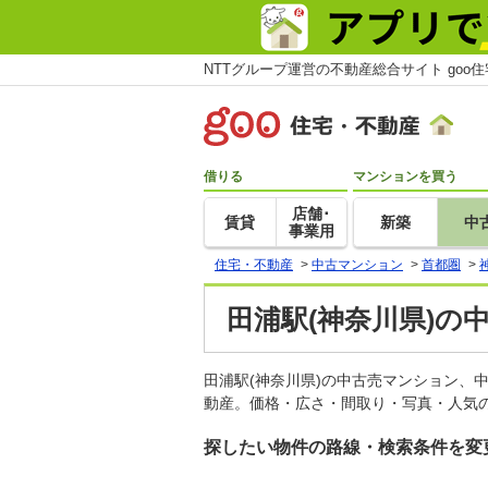
NTTグループ運営の不動産総合サイト goo
借りる
マンションを買う
店舗･
賃貸
新築
中
事業用
住宅・不動産
>
中古マンション
>
首都圏
>
田浦駅(神奈川県)の
田浦駅(神奈川県)の中古売マンション、
動産。価格・広さ・間取り・写真・人気の
探したい物件の路線・検索条件を変