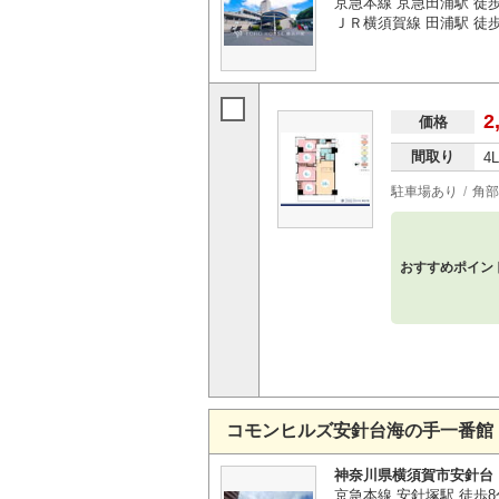
京急本線 京急田浦駅 徒歩
ＪＲ横須賀線 田浦駅 徒歩3
2
価格
間取り
4
駐車場あり
角部
おすすめポイン
コモンヒルズ安針台海の手一番館
神奈川県横須賀市安針台
京急本線 安針塚駅 徒歩8