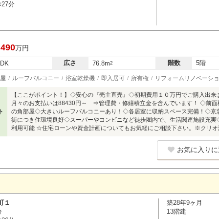
27分
,490
万円
広さ
階数
5階
LDK
76.8m
2
屋
ルーフバルコニー
浴室乾燥機
即入居可
所有権
リフォームリノベーシ
【ここがポイント！】◇安心の『売主直売』◇初期費用１０万円でご購入出来
月々のお支払いは88430円～ ⇒管理費・修繕積立金を含んでいます！ ◇前
ト
の角部屋◇大きいルーフバルコニーあり！◇各居室に収納スペース完備！◇京
街につき住環境良好◇スーパーやコンビニなど徒歩圏内で、生活関連施設充実
利用可能 ☆住宅ローンや資金計画についてもお気軽にご相談下さい。※クリオ
お気に入りに
町１
築28年9ヶ月
分
13階建