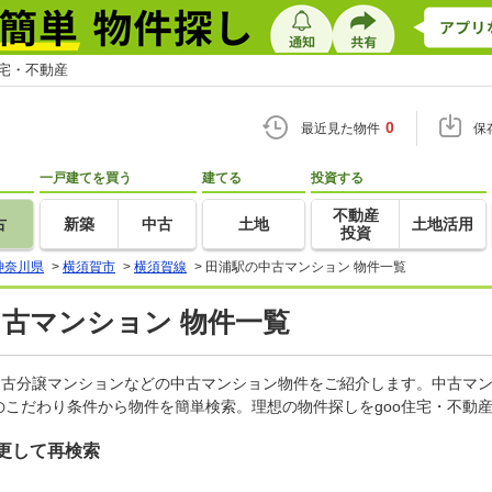
住宅・不動産
0
最近見た物件
保
一戸建てを買う
建てる
投資する
不動産
古
新築
中古
土地
土地活用
投資
神奈川県
>
横須賀市
>
横須賀線
>
田浦駅の中古マンション 物件一覧
中古マンション 物件一覧
中古分譲マンションなどの中古マンション物件をご紹介します。中古マン
こだわり条件から物件を簡単検索。理想の物件探しをgoo住宅・不動
更して再検索