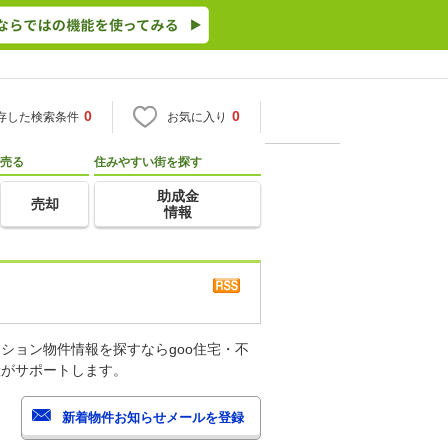
0
0
存した検索条件
お気に入り
売る
住みやすい街を探す
助成金
売却
情報
ション物件情報を探すならgoo住宅・不
産がサポートします。