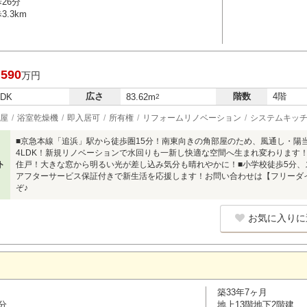
26分
.3km
,590
万円
広さ
階数
4階
LDK
83.62m
2
屋
浴室乾燥機
即入居可
所有権
リフォームリノベーション
システムキッ
■京急本線「追浜」駅から徒歩圏15分！南東向きの角部屋のため、風通し・陽当た
4LDK！新規リノベーションで水回りも一新し快適な空間へ生まれ変わります
ト
住戸！大きな窓から明るい光が差し込み気分も晴れやかに！■小学校徒歩5分、
アフターサービス保証付きで新生活を応援します！お問い合わせは【フリーダイヤル
ぞ♪
お気に入りに
築33年7ヶ月
分
地上13階地下2階建