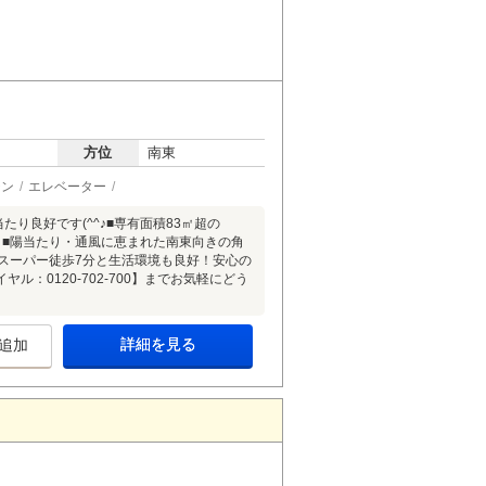
方位
南東
チン
エレベーター
り良好です(^^♪■専有面積83㎡超の
！■陽当たり・通風に恵まれた南東向きの角
スーパー徒歩7分と生活環境も良好！安心の
：0120-702-700】までお気軽にどう
詳細を見る
追加