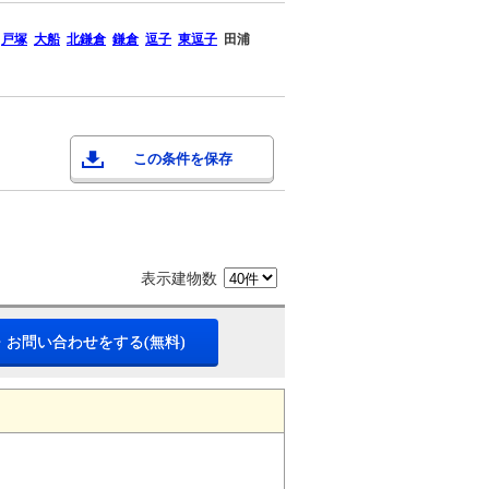
戸塚
大船
北鎌倉
鎌倉
逗子
東逗子
田浦
この条件を保存
表示建物数
・お問い合わせをする(無料)