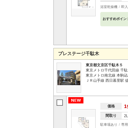
浴室乾燥機
即入
おすすめポイン
プレステージ千駄木
東京都文京区千駄木５
東京メトロ千代田線 千駄
東京メトロ南北線 本駒込
ＪＲ山手線 西日暮里駅 徒
1
価格
間取り
2
駐車場あり
専用