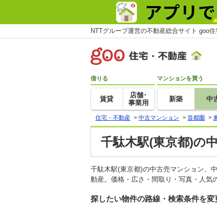
NTTグループ運営の不動産総合サイト goo
借りる
マンションを買う
店舗･
賃貸
新築
中
事業用
住宅・不動産
>
中古マンション
>
首都圏
>
千駄木駅(東京都)の
千駄木駅(東京都)の中古売マンション、
動産。価格・広さ・間取り・写真・人気の
探したい物件の路線・検索条件を変