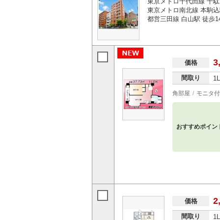
東京メトロ千代田線 千駄
東京メトロ南北線 本駒込
都営三田線 白山駅 徒歩1
3
価格
間取り
1
角部屋
モニタ付
おすすめポイン
2
価格
間取り
1