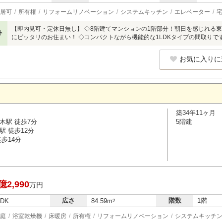
居可
所有権
リフォームリノベーション
システムキッチン
エレベーター
【即内見可・定休日無し】 ◇8階建てマンションの1階部分！朝日を感じれる
ト
にピッタリのお住まい！ ◇コンパクトながら機能的な1LDKタイプの間取りで
お気に入りに
築34年11ヶ月
木駅 徒歩7分
5階建
駅 徒歩12分
歩14分
億2,990
万円
広さ
階数
1階
LDK
84.59m
2
庭
浴室乾燥機
床暖房
所有権
リフォームリノベーション
システムキッチ