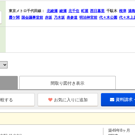
東京メトロ千代田線：
北綾瀬
綾瀬
北千住
町屋
西日暮里
千駄木
根津
湯
霞ケ関
国会議事堂前
赤坂
乃木坂
表参道
明治神宮前
代々木公園
代々木上
間取り図付き表示
お気に入りに追加
資料請求
築49年8ヶ月