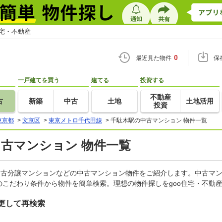
住宅・不動産
0
最近見た物件
保
一戸建てを買う
建てる
投資する
不動産
古
新築
中古
土地
土地活用
投資
東京都
>
文京区
>
東京メトロ千代田線
>
千駄木駅の中古マンション 物件一覧
中古マンション 物件一覧
中古分譲マンションなどの中古マンション物件をご紹介します。中古マン
こだわり条件から物件を簡単検索。理想の物件探しをgoo住宅・不動
更して再検索