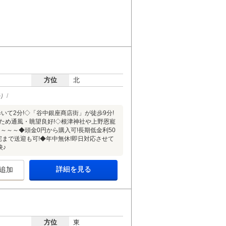
方位
北
り
ら歩いて2分!◇「谷中銀座商店街」が徒歩9分!
のため通風・眺望良好!◇根津神社や上野恩寵
～～～◆頭金0円から購入可!長期低金利50
宅まで送迎も可!◆年中無休!即日対応させて
映♪
詳細を見る
追加
方位
東