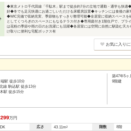
◆東京メトロ千代田線「千駄木」駅まで徒歩約7分の立地で通勤・通学も快適
好◆冬でも足元快適にお過ごしいただける床暖房設置◆キッチンには食後の家
◆WIC完備で収納充実、季節物もすっきり整理可能◆全居室に収納スペースを
ト
としてくつろぎのスペースにもなるテラス付き◆専用庭付き1階住戸で、プラ
は花粉の季節や雨の日のお洗濯にも活躍◆各居室には空間に自然に馴染む天カ
け取りに便利な宅配ボックス有
お気に入りに
築47年5ヶ
端駅 徒歩10分
9階建
線 駒込駅 徒歩13分
木駅 徒歩15分
,299
万円
広さ
階数
8階
LDK
43.11m
2