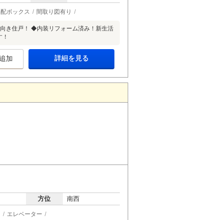
宅配ボックス
間取り図有り
東向き住戸！ ◆内装リフォーム済み！新生活
す！
詳細を見る
追加
方位
南西
ン
エレベーター