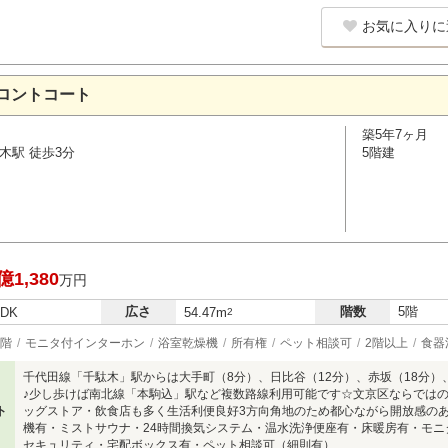
お気に入りに
ロントコート
築5年7ヶ月
木駅 徒歩3分
5階建
億1,380
万円
広さ
階数
5階
LDK
54.47m
2
階
モニタ付インターホン
浴室乾燥機
所有権
ペット相談可
2階以上
食器
千代田線「千駄木」駅からは大手町（8分）、日比谷（12分）、赤坂（18分）
♪少し歩けば南北線「本駒込」駅など複数路線利用可能です☆文京区ならでは
ト
ッグストア・飲食店も多く生活利便良好3方向角地のため都心ながら開放感のあ
機有・ミストサウナ・24時間換気システム・温水洗浄便座有・床暖房有・モ
セキュリティ・宅配ボックス有・ペット相談可（細則有）