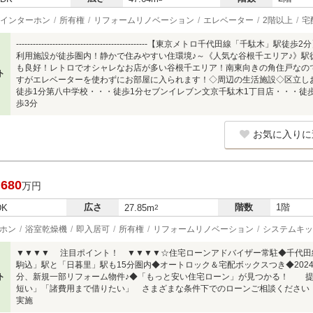
インターホン
所有権
リフォームリノベーション
エレベーター
2階以上
宅
-----------------------------------------------【東京メトロ千代田
利用施設が徒歩圏内！静かで住みやすい住環境♪～《人気な谷根千エリア♪》駅
も良好！レトロでオシャレなお店が多い谷根千エリア！南東向きの角住戸なの
ト
すがエレベーターを使わずにお部屋に入られます！◇周辺の生活施設◇区立し
徒歩1分第八中学校・・・徒歩1分セブンイレブン文京千駄木1丁目店・・・徒
歩3分
お気に入りに
,680
万円
広さ
階数
1階
DK
27.85m
2
ホン
浴室乾燥機
即入居可
所有権
リフォームリノベーション
システムキッ
▼▼▼▼ 注目ポイント！ ▼▼▼▼☆住宅ローンアドバイザー常駐◆千代田
駒込」駅と「日暮里」駅も15分圏内◆オートロック＆宅配ボックスつき◆202
ト
分、新規一部リフォーム物件♪◆「もっと安い住宅ローン」が見つかる！ 提
短い」「諸費用まで借りたい」 さまざまな条件下でのローンご相談ください
実施