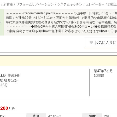
所有権
リフォームリノベーション
システムキッチン
エレベーター
2階以
～～～～～≪recommended points≫～～～～～◇山手線「田端駅」10分
義園」が徒歩12分です!◇43.11㎡・三面から陽光が注ぐ開放的な角部屋!◇駐輪
ト
年に大規模修繕実施!管理の良さも魅力です!◇食べ歩きも有名な「谷中銀座」
～～～～～～～～◆頭金0円から購入可!長期低金利50年ローン!◆提携銀行多
ご案内!自宅まで送迎も可!◆年中無休!即日対応させていただきます!◆5000円
お気に入りに
築47年7ヶ月
木駅 徒歩2分
10階建
駅 徒歩12分
15分
,280
万円
広さ
階数
2階
LDK
47.64m
2