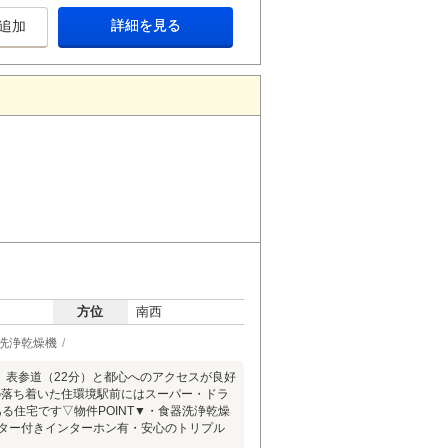
詳細を見る
追加
方位
南西
洗浄乾燥機
、表参道（22分）と都心へのアクセスが良好
の落ち着いた住環境駅前にはスーパー・ドラ
る住宅です▽物件POINT▼・食器洗浄乾燥
ニター付きインターホン有・安心のトリプル