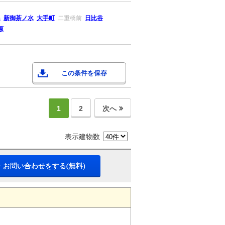
島
新御茶ノ水
大手町
二重橋前
日比谷
原
この条件を保存
1
2
次へ
表示建物数
・お問い合わせをする(無料)