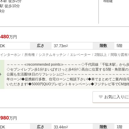
木駅 徒歩2分
8階建
駅 徒歩10分
4分
,480
万円
広さ
階数
5階
LDK
37.73m
2
インターホン
所有権
システムキッチン
エレベーター
2階以上
間取り図有
～～～～～≪recommended points≫～～～～～◇千代田線「千駄木駅」か
◇セブンイレブン歩1分!まいばすけっと歩4分!◇高台に位置する5階・角部屋
ト
公園も生活圏!休日のリフレッシュに!～～～～～～～～～～～～～～～～～～～
年ローン!◆提携銀行多数、住宅ローンご相談下さい!◆車でまとめてご案内!自
いただきます!◆5000円QUOプレゼントキャンペーン♪◆フジテレビ等でCM放
お気に入りに
,980
万円
広さ
階数
1階
LDK
33.44m
2