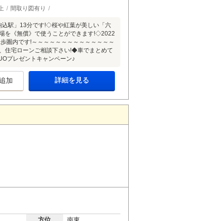
上
間取り図有り
・「駒込駅」13分です!◇桜や紅葉が美しい「六
場を《無償》で使うことができます!◇2022
徒歩圏内です!～～～～～～～～～～～～～～
数、住宅ローンご相談下さい!◆車でまとめて
QUOプレゼントキャンペーン♪
詳細を見る
追加
方位
南東