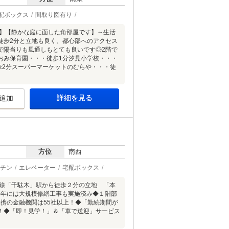
配ボックス
間取り図有り
線「千駄木」駅徒歩2分】【静かな庭に面した角部屋です】～生活
徒歩2分と立地も良く、都心部へのアクセス
で陽当りも風通しもとても良いです◎2階で
おみ保育園・・・徒歩1分汐見小学校・・・
歩2分スーパーマーケットのむらや・・・徒
詳細を見る
追加
方位
南西
チン
エレベーター
宅配ボックス
線「千駄木」駅から徒歩２分の立地 「本
4年には大規模修繕工事も実施済み◆１階部
携の金融機関は55社以上！◆「勤続期間が
！◆「即！見学！」＆「車で送迎」サービス