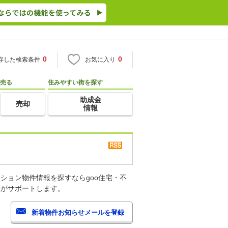
0
0
存した検索条件
お気に入り
売る
住みやすい街を探す
助成金
売却
情報
ション物件情報を探すならgoo住宅・不
産がサポートします。