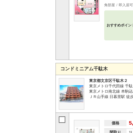
角部屋
即入居可
おすすめポイン
コンドミニアム千駄木
東京都文京区千駄木２
東京メトロ千代田線 千駄
東京メトロ南北線 本駒込
ＪＲ山手線 日暮里駅 徒歩
5
価格
間取り
1