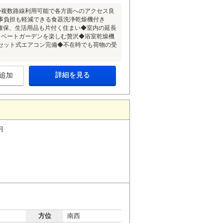
◆複数路線利用可能で各方面へのアクセス良
事負担も軽減できる食器洗浄乾燥機付き
確保、生活用品も片付く住まい◆室内の延長
イベートガーデンを楽しむ贅沢◆浴室乾燥機
セット式エアコン完備◆不在時でも荷物の受
詳細を見る
追加
月
方位
南西