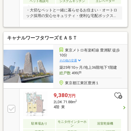
ペット相談可
システムキッチン
エレベーター
・大切なペットと一緒に暮らせるお住まい・オートロ
ック採用の安心セキュリティ・便利な宅配ボックスあ
り・外観は分譲仕様のタイル貼りデザイン・コンビ
ニ・スーパー・ホームセンターが徒歩圏・東西線・大
江戸線・半蔵門線が利用可能なマルチアクセス・1997
キャナルワーフタワーズＥＡＳＴ
年6月築、新耐震基準マンション・リビングダイニン
グキッチンの写真はCGで作成したリフォームイメージ
です。リフォーム費用は価格に含まれておりません、
東京メトロ有楽町線 豊洲駅 徒歩
リフォームを行う場合は別途費用が発生します。
10分
その他の交通
築25年10ヶ月/地上36階地下1階建
総戸数
499戸
東京都江東区豊洲１
9,380
万円
2
2LDK 71.88m
4階 東
モニタ付インターホ
駐車場あり
浴室乾燥機
ン