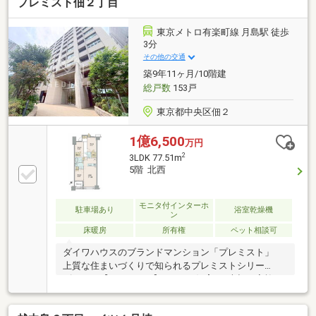
プレミスト佃２丁目
（金利上乗せ無し）(1) 【がん団体生命保険】(2)
【金消契約時の印紙代不要】【ガン100％保障団信】
＋【全疾病保障】 ※金融機関との提携で驚きの低金
東京メトロ有楽町線 月島駅 徒歩
利と保障を実現しました。
3分
その他の交通
築9年11ヶ月/10階建
総戸数
153戸
東京都中央区佃２
1億6,500
万円
2
3LDK 77.51m
5階 北西
モニタ付インターホ
駐車場あり
浴室乾燥機
ン
床暖房
所有権
ペット相談可
ダイワハウスのブランドマンション「プレミスト」
上質な住まいづくりで知られるプレミストシリー
ズ・・・【 POINT 】■ペット飼育可♪大切な家族と
一緒に暮らせます◎■ディスポーザーを備えた機能的
なキッチン 生ごみの処理をスマートに整える設備仕