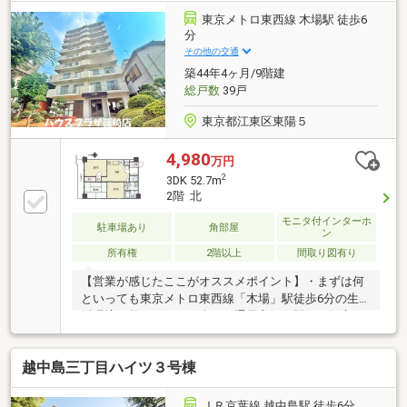
まらず、独自の会員サービス「TOHO HOUSE CLUB」
東京メトロ東西線 木場駅 徒歩6
や「未来カレンダー」を活用したライフプランニング
分
を通じて、ご入居後もお客様の安心と豊かな暮らしに
その他の交通
寄り添い続けます。
築44年4ヶ月/9階建
総戸数
39戸
東京都江東区東陽５
4,980
万円
2
3DK 52.7m
2階 北
モニタ付インターホ
駐車場あり
角部屋
ン
所有権
2階以上
間取り図有り
【営業が感じたここがオススメポイント】・まずは何
といっても東京メトロ東西線「木場」駅徒歩6分の生
活環境が整っている日当たり通風良好な駅チカ好立
地！「マンション東陽」のご紹介です・現況居住中の
ため、ご見学ご予約を受け付けております。ご見学希
越中島三丁目ハイツ３号棟
望日時をご教示ください・当該住戸は2階北西向きの
角部屋に位置しており、日当たり通風は良好・令和8
年6月に外壁や大規模修繕工事完了しております・各
ＪＲ京葉線 越中島駅 徒歩6分