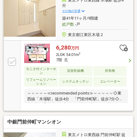
東京メトロ東西線 木場駅 徒歩4
談下さい!◆車でまとめてご案内!自宅まで送迎も可!◆
分
年中無休!即日対応させていただきます!◆5000円QUO
その他の交通
プレゼントキャンペーン♪◆フジテレビ等でCM放映♪
築41年11ヶ月/9階建
総戸数
-戸
東京都江東区木場２
6,280
万円
2
2LDK 54.01m
7階 北
モニタ付インターホ
浴室乾燥機
所有権
ン
リフォームリノベー
システムキッチン
エレベーター
ション
～～～～～≪recommended points≫～～～～～◇東
西線「木場駅」徒歩4分 「門前仲町駅」徒歩7分◇安
心の新耐震基準 住宅ローン減税も対象です◇スカイ
ツリービュー 7階につき贅沢な眺望です◇専有面積
54.01㎡ ゆとりのある広々とした2LDK◇新規リノベ
中銀門前仲町マンシオン
ーション済み 浴室など水回りも一新◇購入後も安心
のアフターサービス保証付きです～～～～～～～～～
～～～～～～～～～～～～～◆頭金0円から購入可!長
東京メトロ東西線 門前仲町駅 徒