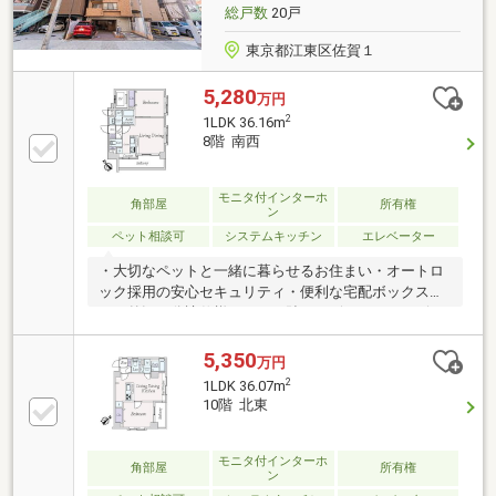
総戸数
20戸
東京都江東区佐賀１
5,280
万円
2
1LDK 36.16m
8階 南西
モニタ付インターホ
角部屋
所有権
ン
ペット相談可
システムキッチン
エレベーター
・大切なペットと一緒に暮らせるお住まい・オートロ
ック採用の安心セキュリティ・便利な宅配ボックスあ
り・外観は分譲仕様のタイル貼りデザイン・コンビ
ニ・スーパー・ホームセンターが徒歩圏・東西線・大
江戸線・半蔵門線が利用可能なマルチアクセス・1997
5,350
万円
年6月築、新耐震基準マンション・リビングダイニン
2
1LDK 36.07m
グキッチンの写真はCGで作成したリフォームイメージ
10階 北東
です。リフォーム費用は価格に含まれておりません、
リフォームを行う場合は別途費用が発生します。
モニタ付インターホ
角部屋
所有権
ン