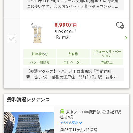
〇2018年1月中旬リフォーム実施のお部屋！室内綺麗
にお使いです。〇大切なペットと暮らせるマンション
(飼育細則有)〇デザイン性と実用性を兼ね備えたマグ
ネット対応のキッチン壁面〇南東向きのバルコニーか
らの眺望は、敷地内公園の緑を望む落ち着いた住環
8,990
万円
境。～リフォーム履歴有(2018年1月中旬完成)～□シス
2
3LDK 66.6m
テムキッチン(浄水器一体型水栓付)交換□ユニットバス
3階 南東
(浴室換気乾燥機付)交換□洗面化粧台・トイレ(温水洗
浄機能付)交換□フローリング・クロス貼替 等〈ライ
フインフォメーション〉・臨海小学校まで徒歩6分(約
リフォームリノベー
駐車場あり
所有権
ション
470m)・深川第三中学校まで徒歩9分(約690m)
ペット相談可
エレベーター
2階以上
【交通アクセス】・東京メトロ東西線「門前仲町」
駅 徒歩7分・都営大江戸線「門前仲町」駅 徒歩7
分・JR京葉線「越中島」駅 徒歩4分【マンションの
特徴】・施工：株式会社長谷川工務店・構造：鉄骨鉄
筋コンクリート造陸屋根14階建・総戸数：467戸
秀和清澄レジデンス
東京メトロ半蔵門線 清澄白河駅
徒歩9分
その他の交通
築52年11ヶ月/12階建