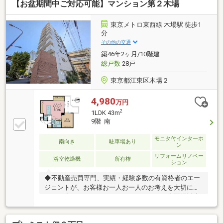
【お盆期間中ご対応可能】マンション第２木場
大理石採用のカウンターキッチン(水栓一体型浄水器あ
り)・雨天時に便利な浴室乾燥機あり・多機能な温水洗
浄便座あり・バルコニーにスロップシンクあり・宅配
東京メトロ東西線 木場駅 徒歩1
ロッカーあり・ペット飼育可(細則あり)
分
その他の交通
築46年2ヶ月/10階建
総戸数
28戸
東京都江東区木場２
4,980
万円
2
1LDK 43m
9階 南
モニタ付インターホ
南向き
駐車場あり
ン
リフォームリノベー
浴室乾燥機
所有権
ション
◆不動産売買専門、実績・経験多数の有資格者のエー
ジェントが、お客様お一人お一人のお考えを大切にし
ます。◆English Speaking Staff Available/中国語対応
■頭金０円からのご購入可能です■（諸費用もOK）
【東宝ハウス東京】提携住宅ローン 下記が全て付帯