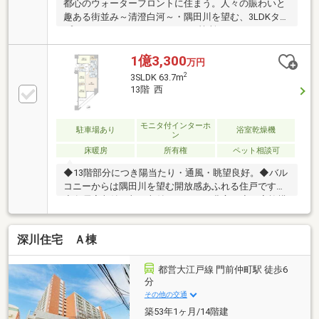
都心のウォーターフロントに住まう。人々の賑わいと
趣ある街並み～清澄白河～・隅田川を望む、3LDKタイ
プ・ウォークインクローゼット1箇所、クローゼット2
箇所 各居室に収納を設けました・洋室（3）にはス
ペース有効活用のため、オープンクローゼットと有孔
1億3,300
万円
ボードを採用・LDKと洋室（3）との間仕切りは開け放
2
3SLDK 63.7m
ってより開放的にお使いいただけます・TES式床暖房
13階 西
付き（LD）・食洗機、浴室乾燥機などの機能性も充
実・江東区立明治小学校まで徒歩10分（約770ｍ）・
マンション外観は重厚感のあるデザインで、青みがか
モニタ付インターホ
駐車場あり
浴室乾燥機
ン
ったグレーとホワイトのタイルが目を引きます
床暖房
所有権
ペット相談可
※BS/CS可、CATV不可
◆13階部分につき陽当たり・通風・眺望良好。◆バル
コニーからは隅田川を望む開放感あふれる住戸です。
◆各居室収納に加え収納スペースも豊富。◆ご家族構
成やライフスタイルに合わせて、ゆとりある2LDKへの
間取り変更も可能です（別途費用）。◆リビング・ダ
深川住宅 Ａ棟
イニングには足元から暖める床暖房を採用。◆食器洗
浄乾燥機や浴室暖房乾燥機など、毎日の暮らしを快適
にする設備も充実しています。◆安心のダブルオート
都営大江戸線 門前仲町駅 徒歩6
ロックシステムを採用。◆防犯性に配慮された共用部
分
に加え、屋上には開放感あふれるスカイデッキを備
その他の交通
え、隅田川花火大会を楽しめるのも大きな魅力です。
築53年1ヶ月/14階建