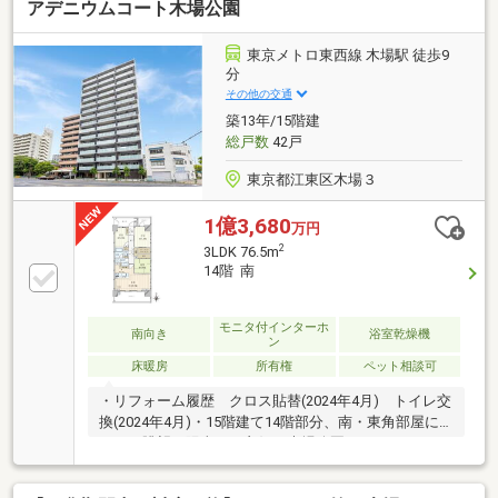
アデニウムコート木場公園
陽当たり・通風良好※ バルコニーは奥行き1，
800mm×幅6，850mm ※将来にわたり保証されるもの
ではありません。◆1階に設置の宅配BOXのほか、
東京メトロ東西線 木場駅 徒歩9
住戸専用の宅配BOXもございます。 (※専用宅配BOX
分
は所在階9階に設置)
その他の交通
築13年/15階建
総戸数
42戸
東京都江東区木場３
1億3,680
万円
2
3LDK 76.5m
14階 南
モニタ付インターホ
南向き
浴室乾燥機
ン
床暖房
所有権
ペット相談可
・リフォーム履歴 クロス貼替(2024年4月) トイレ交
換(2024年4月)・15階建て14階部分、南・東角部屋に
つき、眺望・陽当たり良好 木場公園・スカイツリー
を望む眺望です(天候による)・両面バルコニーのため
通風良好・足元から暖かい床暖房あり(LD部分)・人造