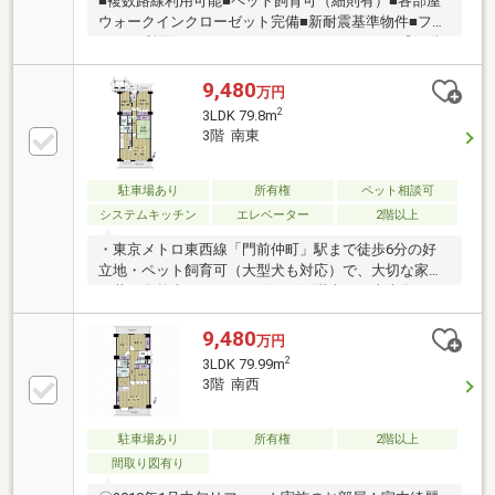
■複数路線利用可能■ペット飼育可（細則有）■各部屋
ウォークインクローゼット完備■新耐震基準物件■フラ
ット35利用可ーーーーーーーーーーーーーーー◎頭金
０円から購入可能◎FPによるライフプランのシミュレ
ーション診断◎その他希望に合う物件（未公開含む）
9,480
万円
のご提案弊社は不動産総合企業です。お客さまに寄り
2
3LDK 79.8m
添ったサービスを心がけています。それぞれのご家族
3階 南東
にあう価値をご提案をいたします。まずはお気軽に現
地をご覧下さいませ。物件の確認事項、ご見学希望の
お客様は下記番号までご連絡下さい。お問合せ先：
駐車場あり
所有権
ペット相談可
0120-127-511いつでもお待ちしております。
システムキッチン
エレベーター
2階以上
・東京メトロ東西線「門前仲町」駅まで徒歩6分の好
立地・ペット飼育可（大型犬も対応）で、大切な家族
と共に自然光あふれるリビングを満喫。・南東向きの
バルコニーからの眺望は、敷地内公園の緑を望む落ち
着いた環境。・南東と北西の二方向バルコニーのた
9,480
万円
め、お部屋内を自然の風が通り抜ける快適な室内環
2
3LDK 79.99m
境。・エレベーター非停止階ではございますが、その
3階 南西
分玄関前の人の往来がないので、セキュリティ面は安
全。・玄関にはプライバシー性に配慮したポーチ〈ラ
イフインフォメーション〉・江東区立臨海小学校まで
駐車場あり
所有権
2階以上
徒歩6分(約470m)・江東区立深川第三中学校まで徒歩9
間取り図有り
分(約690m)