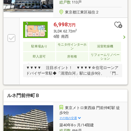
総戸数
113戸
東京都江東区福住２
6,998
万円
2
3LDK 62.72m
6階 南西
モニタ付インターホ
駐車場あり
浴室乾燥機
ン
リフォームリノベー
即入居可
所有権
ション
▼▼▼▼ 注目ポイント！ ▼▼▼▼☆住宅ローンア
ドバイザー常駐◆「清澄白河」駅に徒歩9分、 「門
前仲町」駅に徒歩10分の立地◆総戸数113戸の大型で
管理の良いマンション◆6階部分、南向きの３LDK◆
内装フルリノベーション施工◆「もっと安い住宅ロー
ルネ門前仲町Ｂ
ン」が見つかる！ 提携の金融機関は55社以上！
◆「勤続期間が短い」「諸費用まで借りたい」 さま
ざまな条件下でのローンご相談ください！◆「即！見
東京メトロ東西線 門前仲町駅 徒
学！」＆「車で送迎」サービス実施
歩9分
その他の交通
築40年8ヶ月/14階建
総戸数
466戸