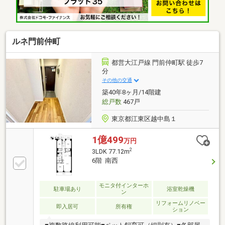
ルネ門前仲町
都営大江戸線 門前仲町駅 徒歩7
分
その他の交通
築40年8ヶ月/14階建
総戸数
467戸
東京都江東区越中島１
1億499
万円
2
3LDK 77.12m
6階 南西
モニタ付インターホ
駐車場あり
浴室乾燥機
ン
リフォームリノベー
即入居可
所有権
ション