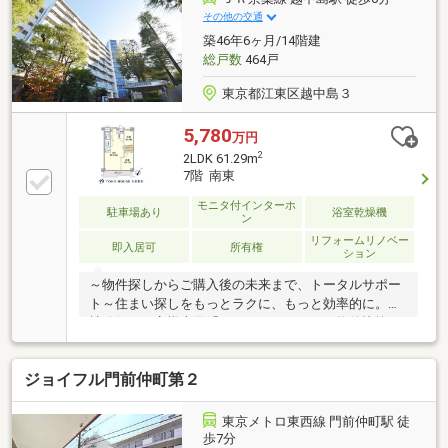
お部屋の広さは十分に確保しており、収納スペースは
その他の交通
充実・家具の配置がしやすいダイニングフロア・ご自
築46年6ヶ月/14階建
身でリフォーム工事をしたい方にオススメです・住宅
総戸数
464戸
ローンのご相談はハウスプラザ篠崎店にお任せくださ
い
東京都江東区越中島３
5,780
万円
2
2LDK 61.29m
7階 南東
モニタ付インターホ
駐車場あり
浴室乾燥機
ン
リフォームリノベー
即入居可
所有権
ション
～物件探しからご購入後の未来まで、トータルサポー
ト～住まい探しをもっとラクに、もっと効率的に。弊
社発行のお客様専用「マイページ」なら、物件比較や
内見予約、周辺環境のチェックまでスマホで完結。よ
く行く場所へのルートや所要時間がわかる「Door to
ジョイフル門前仲町第２
Door機能」で、通勤・通学時間もスムーズに検索でき
ます。東宝ハウス大田東京では、物件のご紹介にとど
まらず、独自の会員サービス「TOHO HOUSE CLUB」
東京メトロ東西線 門前仲町駅 徒
や「未来カレンダー」を活用したライフプランニング
歩7分