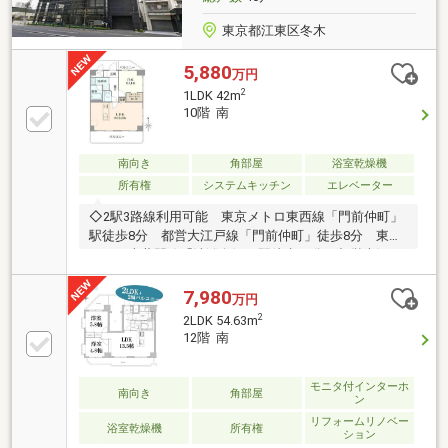
東京都江東区冬木
5,880
万円
2
1LDK 42m
10階 南
南向き
角部屋
浴室乾燥機
所有権
システムキッチン
エレベーター
◇2駅3路線利用可能 東京メトロ東西線「門前仲町」
駅徒歩8分 都営大江戸線「門前仲町」徒歩8分 東京
メトロ半蔵門線「清澄白河」駅徒歩11分 都営大江戸
線「清澄白河」駅徒歩11分・新規リフォーム物件
（2026年4月末完成）・10階・南東角部屋住戸につ
7,980
万円
き、 日当たり、眺望良好です♪・北側バルコニーか
2
2LDK 54.63m
らはスカイツリーが望めます。 ⇒隅田川花火大会も
12階 南
望めます♪・平成4年7月築の新耐震基準マンション・
オートロック付き・周辺環境良好
モニタ付インターホ
南向き
角部屋
ン
リフォームリノベー
浴室乾燥機
所有権
ション