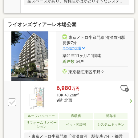
業スペースがあり、お料理がはかどりそうなシステム
キッチン。収納も豊富です●浴室は【1620サイズ】●ト
イレの上部には収納付●各居室に収納有り！●角部屋の
ため窓が多く、外の光を多く取り込める明るいお部屋
ライオンズヴィアーレ木場公園
です。●都会の景色を望める眺望良好のお部屋●ＴＶモ
ニタ付インターホン有〇平成２４年２月築。新耐震基
準のマンション〇不在時にも荷物が受け取れる宅配
東京メトロ半蔵門線 清澄白河駅
BOX付〇２４時間ゴミ出し可能〇ペット可（※飼育細
徒歩7分
則有）〇管理体制良好〇越中島小学校（約130ｍ）は
その他の交通
徒歩2分■サービスバルコニー面積2.64㎡■アルコーブ
築21年11ヶ月/11階建
面積3.63㎡
総戸数
54戸
東京都江東区平野２
6,980
万円
2
1DK 43.26m
9階 北西
ルーフバルコニー
床暖房
所有権
リフォームリノベー
ペット相談可
システムキッチン
ション
・東京メトロ半蔵門線「清澄白河」駅徒歩7分 ・都営