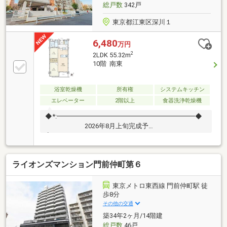
総戸数
342戸
東京都江東区深川１
6,480
万円
2
2LDK 55.32m
10階 南東
浴室乾燥機
所有権
システムキッチン
エレベーター
2階以上
食器洗浄乾燥機
◆*:━━━━━━━━━━━━━━━━━━━━━◆
2026年8月上旬完成予
定 ・・・・・・・・・・・・・・・・ ・キッ
チン交換（浄水器付・食洗器付）・浴室交
換 ・浴室乾燥機交換・洗面化粧台交
ライオンズマンション門前仲町第６
換 ・トイレ交換・防水パン交換 ・クロス全
室貼替・フローリング貼替 ・フロアタイル貼替・建
具新規交換 ・分電盤新規交換・給湯器交換
東京メトロ東西線 門前仲町駅 徒
◆*:━━━━━━━━━━━━━━━━━━━━━◆
歩8分
その他の交通
築34年2ヶ月/14階建
総戸数
46戸