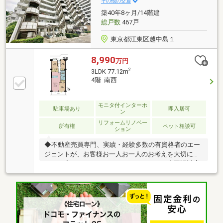
お勧めです■（1）【見学予約する】ボタンをタップ
その他の交通
（2）ご希望の見学日時・集合場所をクリックで 予約
築40年8ヶ月/14階建
完了
総戸数
467戸
東京都江東区越中島１
8,990
万円
2
3LDK 77.12m
4階 南西
モニタ付インターホ
駐車場あり
即入居可
ン
リフォームリノベー
所有権
ペット相談可
ション
◆不動産売買専門、実績・経験多数の有資格者のエー
ジェントが、お客様お一人お一人のお考えを大切にし
ます。◆English Speaking Staff Available/中国語対応
■頭金０円からのご購入可能です■（諸費用もOK）
【東宝ハウス東京】提携住宅ローン 下記が全て付帯
（金利上乗せ無し）(1) 【がん団体生命保険】(2)
【金消契約時の印紙代不要】【ガン100％保障団信】
＋【全疾病保障】 ※金融機関との提携で驚きの低金
利と保障を実現しました。