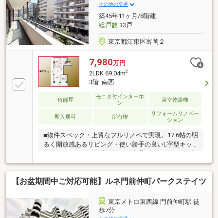
を通じて、ご入居後もお客様の安心と豊かな暮らしに
その他の交通
寄り添い続けます。
築45年11ヶ月/8階建
総戸数
33戸
東京都江東区富岡２
7,980
万円
2
2LDK 69.04m
3階 南西
モニタ付インターホ
角部屋
浴室乾燥機
ン
リフォームリノベー
即入居可
所有権
ション
■物件スペック・上質なフルリノベで実現。17.6帖の明
るく開放感あるリビング・使い勝手の良いL字型キッ
チンにパントリーが備わり、 食品のストックや仕分
け用のダストボックスなど多彩に使えます■立地・複
数路線が利用できる「門前仲町」駅からは都心へのア
【お盆期間中ご対応可能】ルネ門前仲町パークステイツ
クセスもスムーズ・「深川仲通り商店街」散策や緑や
桜の下でバーベキューができる「木場公園」など 近
くでのんびり過ごせる休日■共用部・2015年耐震補強
東京メトロ東西線 門前仲町駅 徒
工事済で住む安心があります■かんたんネット予約が
歩7分