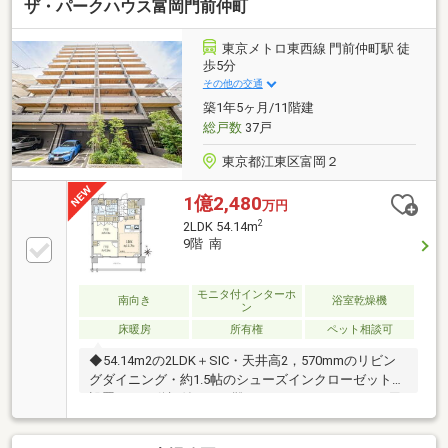
ザ・パークハウス富岡門前仲町
東京メトロ東西線 門前仲町駅 徒
歩5分
その他の交通
築1年5ヶ月/11階建
総戸数
37戸
東京都江東区富岡２
1億2,480
万円
2
2LDK 54.14m
9階 南
モニタ付インターホ
南向き
浴室乾燥機
ン
床暖房
所有権
ペット相談可
◆54.14m2の2LDK＋SIC・天井高2，570mmのリビン
グダイニング・約1.5帖のシューズインクローゼットを
設置。 可動棚付きで、靴はもちろん アウトドア用
品もすっきり収納可能です。・キッチン裏には食器
棚・パントリー有◆11階建て9階部につき、 眺望・