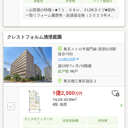
床暖房
所有権
ペット相談可
＜お部屋の特徴＞■７１．６８㎡、２LDKタイプ■室内
一部リフォーム履歴有・給湯器交換（２０２３年４
月）、トイレ交換（２０２３年１１月）、キッチン交
換（２０１８年頃）■東向き（運河向き）につき眺
望、採光良好■洋室１にはお洋服の収納に便利なウォ
クレストフォルム清澄庭園
ークインクローゼット■お料理の際に便利なディスポ
ーザー付＜マンションの特徴＞◆３駅４路線利用可能
有楽町線「豊洲」駅徒歩７分、ゆりかもめ「豊洲」駅
東京メトロ半蔵門線 清澄白河駅
徒歩１４分、京葉線「越中島」駅徒歩１２分、東西線
徒歩10分
「門前仲町」駅徒歩１９分◆充実の共用施設（フィッ
その他の交通
トネスジム、ゲストルーム、キッズルーム等）◆アウ
築25年7ヶ月/10階建
トドア用品の収納に便利なトランクルーム付
総戸数
98戸
東京都江東区福住２
1億2,500
万円
2
1SLDK 60.89m
4階 南西
モニタ付インターホ
浴室乾燥機
所有権
ン