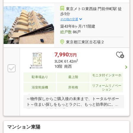
けています。それぞれのご家族にあう価値をご提案を
いたします。まずはお気軽に現地をご覧下さいませ。
東京メトロ東西線 門前仲町駅 徒
物件の確認事項、ご見学希望のお客様は下記番号まで
歩5分
ご連絡下さい。お問合せ先：0120-127-511いつでもお
その他の交通
待ちしております。
築43年8ヶ月/11階建
総戸数
86戸
東京都江東区古石場２
7,990
万円
2
3LDK 61.42m
10階 南西
モニタ付インターホ
駐車場あり
最上階
ン
リフォームリノベー
浴室乾燥機
所有権
ション
～物件探しからご購入後の未来まで、トータルサポー
ト～住まい探しをもっとラクに、もっと効率的に。弊
社発行のお客様専用「マイページ」なら、物件比較や
内見予約、周辺環境のチェックまでスマホで完結。よ
く行く場所へのルートや所要時間がわかる「Door to
マンション東陽
Door機能」で、通勤・通学時間もスムーズに検索でき
ます。東宝ハウス大田東京では、物件のご紹介にとど