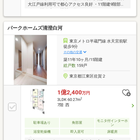
大江戸線利用可で都心アクセス良好 ・11階建9階部分
のため開放感ある眺望 ・約31.23㎡のルーフバルコニ
ー付き住戸 ・床暖房、浴室換気乾燥暖房機など快適設
備充実 ・モニター付オートロックで来訪者確認が可能
パークホームズ清澄白河
・宅配ボックス完備で不在時の荷物受取にも便利 ・ス
ーパー約30m、コンビニ約110m、病院約30mの生活利
便性
東京メトロ半蔵門線 水天宮前駅
徒歩9分
その他の交通
築11年10ヶ月/15階建
総戸数
159戸
東京都江東区佐賀２
1億2,400
万円
2
3LDK 60.27m
7階 西
モニタ付インターホ
駐車場あり
角部屋
ン
浴室乾燥機
即入居可
床暖房