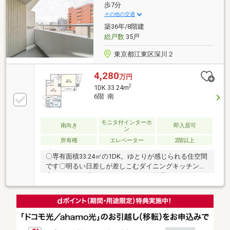
期低金利50年ローン!◆提携銀行多数、住宅ローンご相
歩7分
談下さい!◆車でまとめてご案内!自宅まで送迎も可!◆
その他の交通
年中無休!即日対応させていただきます!◆5000円QUO
築36年/8階建
プレゼントキャンペーン♪
総戸数
35戸
東京都江東区深川２
4,280
万円
2
1DK 33.24m
6階 南
モニタ付インターホ
南向き
即入居可
ン
所有権
エレベーター
2階以上
〇専有面積33.24㎡の1DK。ゆとりが感じられる住空間
です〇明るい日差しが差しこむダイニングキッチン〇
広々とした作業スペースがあり、お料理がはかどりそ
うなキッチン！収納スペースも豊富です〇トイレには
窓付き。湿気を逃がしやすいため、清潔に保ちやすい
ですね〇追い焚き付きの浴室。湯量・温度がワンタッ
チで調節できます〇各部屋に収納有り！荷物の収納に
便利です〇ＴＶモニタ付インターホン有●東京メトロ