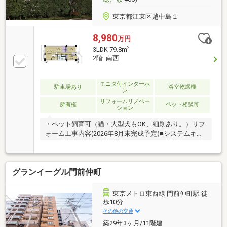
東京都江東区越中島１
8,980
万円
2
3LDK 79.8m
2階 南西
モニタ付インターホ
駐車場あり
浴室乾燥機
ン
リフォームリノベー
所有権
ペット相談可
ション
・ペット飼育可（猫・大型犬もOK、細則あり。）リフ
ォーム工事内容(2026年8月末完成予定)■システムキッ
チン交換(食器洗浄乾燥機)■ユニットバス交換(サイズ
1317・浴室換気乾燥機付き)■洗面化粧台交換(収納付き
三面鏡)■トイレ交換(温水洗浄便座)■クロス・フローリ
グランイーグル門前仲町
ング張替■洗濯パン・水栓・給湯器・鍵シリンダー交
換■建具交換■全居室照明器具設置、下足入れ新設■室
内ハウスクリーニング 等
東京メトロ東西線 門前仲町駅 徒
歩10分
その他の交通
築29年3ヶ月/11階建