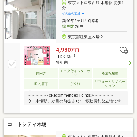
ニットバス交換・トイレ交換・洗面台交換・給湯器交
東京メトロ東西線 木場駅 徒歩1
換・照明取付などご案内・資料のご請求はお気軽にご
分
連絡くださいませ ※お電話の場合：0120-261-621※メー
その他の交通
ルの場合：【資料請求】ボタンをクリック
築46年2ヶ月/10階建
総戸数
26戸
東京都江東区木場２
4,980
万円
2
1LDK 43m
9階 南
モニタ付インターホ
南向き
浴室乾燥機
ン
リフォームリノベー
即入居可
所有権
ション
～～～～～≪Recommended Points≫～～～～～
◇「木場駅」が目の前徒歩1分 移動便利な立地です
◇深川ギャザリアが徒歩2分で休日も充実します◇木
場公園が徒歩5分 自然を感じる住環境です◇内窓新
設 断熱性・遮音性に優れた作りです◇大切な家族と
コートシティ木場
一緒に暮らせるペット飼育可物件～～～～～～～～～
～～～～～～～～～～～～～◆頭金0円から購入可!長
期低金利50年ローン!◆提携銀行多数、住宅ローンご相