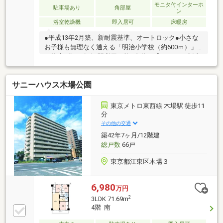
2LDK→3LDKに変更可能(別途費用要)
モニタ付インターホ
駐車場あり
角部屋
ン
浴室乾燥機
即入居可
床暖房
●平成13年2月築、新耐震基準、オートロック●小さな
お子様も無理なく通える「明治小学校（約600ｍ）」
は徒歩8分●3路線3駅利用可能●自然を感じながら生活
できる緑豊かな住環境●不在時にも荷物が受け取れる
宅配BOX付●来訪者を確認できるTVモニター付インタ
サニーハウス木場公園
ーホン有●広々とした作業スペースがあるシステムキ
ッチンは収納豊富●バルコニーへのドア付のキッチン
は料理中にも出入り可能で換気もしやすいです※CATV
東京メトロ東西線 木場駅 徒歩11
可、BS・CS不可※総戸数内訳：住戸９８戸、管理員室
分
１戸、集会室１戸※分譲駐車場付き 駐車使用・維持
その他の交通
管理費1800円/月、駐車場修繕積立金1400円/月※ポー
築42年7ヶ月/12階建
チ面積6.6㎡
総戸数
66戸
東京都江東区木場３
6,980
万円
2
3LDK 71.69m
4階 南