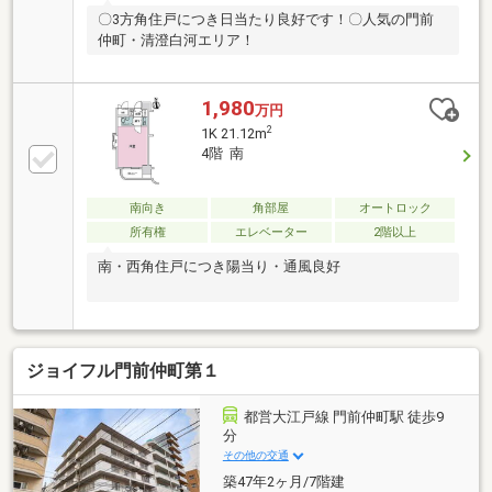
〇3方角住戸につき日当たり良好です！〇人気の門前
仲町・清澄白河エリア！
1,980
万円
2
1K 21.12m
4階 南
南向き
角部屋
オートロック
所有権
エレベーター
2階以上
南・西角住戸につき陽当り・通風良好
ジョイフル門前仲町第１
都営大江戸線 門前仲町駅 徒歩9
分
その他の交通
築47年2ヶ月/7階建