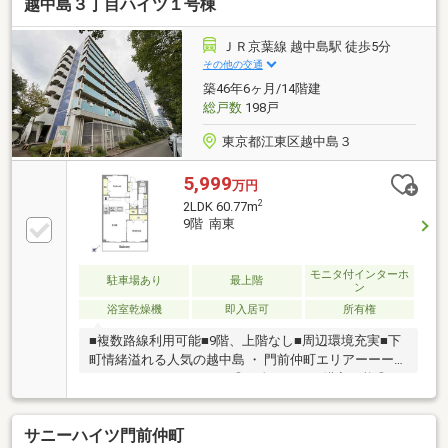
越中島３丁目ハイツ１号棟
様■ゲストルームやコンシェルジュサービスなど共用
施設が充実♪■忙しい日々に嬉しい24時間ゴミ出し可
◎【 AREA 】■3駅5路線利用可能！ 月島駅まで徒
ＪＲ京葉線 越中島駅 徒歩5分
歩3分の軽快さに加え、越中島駅からは東京駅まで2
その他の交通
駅！ 都心の主要エリアを身近に使いやすい立地です
築46年6ヶ月/14階建
◎■佃公園や石川島公園など水辺の公園を身近に感じ
総戸数
198戸
られる環境♪
東京都江東区越中島３
5,999
万円
2
2LDK 60.77m
9階 南東
モニタ付インターホ
駐車場あり
最上階
ン
浴室乾燥機
即入居可
所有権
■複数路線利用可能■9階、上階なし■周辺環境充実■下
町情緒溢れる人気の越中島 ・ 門前仲町エリアーーーー
ーーーーーーーーーーー◎頭金０円から購入可能◎FP
によるライフプランのシミュレーション診断◎その他
希望に合う物件（未公開含む）のご提案弊社は不動産
サニーハイツ門前仲町
総合企業です。お客さまに寄り添ったサービスを心が