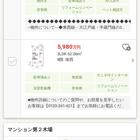
南向き
駐車場あり
即入居可
リフォームリノベー
所有権
ペット相談可
ション
◆◆◆◆◆◆◆◆◆◆◆◆◆◆◆◆◆◆◆◆◆◆◆◆◆-
--物件について---◆東西線・大江戸線・半蔵門線の3駅
3路線が利用可能。都心へ抜群のアクセス！◆南向き
の4階部分につき陽当たり良好。16平米超の広いバル
コニーは開放感があります。---こちらの物件でアドキ
5,980
万円
ャストが出来る事---◆提携銀行のご利用が可能（金利
2
3LDK 62.06m
0.92％)◆物件調査報告書の作成が可能です◆ライフプ
8階 南西
ランシミュレーション(※LP)の実施が可能です (※LPと
は、住宅購入後の資金シミュレーションで
す)◆◆◆◆◆◆◆◆◆◆◆◆◆◆◆◆◆◆◆◆◆◆◆◆
モニタ付インターホ
駐車場あり
角部屋
ン
リフォームリノベー
浴室乾燥機
所有権
ション
■物件詳細についてのご質問や、お部屋を見学したい
お客様は【0120-261-621】までお気軽にお電話くださ
いませ（当日も見学可）■スター・マイカ・レジデン
スは、スター・マイカ・ホールディングス（東証プラ
イム上場）のグループ会社です○令和8年7月6日 リフ
マンション第２木場
ォーム済み『アフターサービス保証付』・クロス・
CF・フローリング張替・建具交換・キッチン交換・ユ