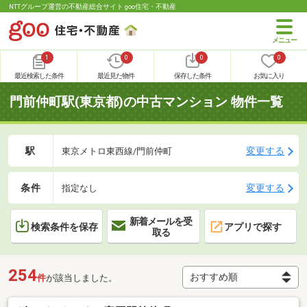
NTTグループ運営の不動産総合サイト goo住宅・不動産
1
0
0
0
最近検索した条件
最近見た物件
保存した条件
お気に入り
門前仲町駅(東京都)の中古マンション 物件一覧
駅
変更する
東京メトロ東西線/門前仲町
条件
変更する
指定なし
新着メールを受
検索条件を保存
アプリで探す
取る
254
件
が該当しました。