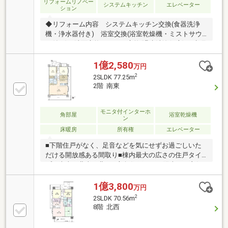
リフォームリノベー
システムキッチン
エレベーター
ション
◆リフォーム内容 システムキッチン交換(食器洗浄
機・浄水器付き) 浴室交換(浴室乾燥機・ミストサウ
ナ付き) 洗面交換／トイレ交換(温水洗浄便座) ／水廻
り床張替 フローリング新規張替／全クロス張替／エ
コカラット設置 建具交換／照明交換／給湯器（追焚
1億2,580
万円
機能）交換 下足入／ハウスクリーニング◆住環境
2
2SLDK 77.25m
は、スーパーやコンビニ、ホームセンターが至近に揃
2階 南東
う生活至便な立地 明治小学校や深川図書館も近く、
文化と緑に包まれたエリア 江東区立明治小学校 徒
歩8分（約610m） 深川図書館 徒歩5分（約390m）
モニタ付インターホ
角部屋
浴室乾燥機
ン
床暖房
所有権
エレベーター
■下階住戸がなく、足音などを気にせずお過ごしいた
だける開放感ある間取り■棟内最大の広さの住戸タイ
プ、南東・北東・北西 3方角住戸につき陽当たり良好■
専用ポーチ・トランクルームあり■2019年7月に室内の
リフォームを実施・キッチン交換・カップボード設
1億3,800
万円
置・浴室交換・洗面化粧台交換・トイレ交換・防水パ
2
2SLDK 70.56m
ン交換・クロス全室張替・フローリング上貼・クッシ
8階 北西
ョンフロア貼替・建具新規交換（一部既存）・和室を
フローリングへ・壁面エコカラット採用・