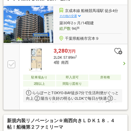
京成本線 船橋競馬場駅 徒歩4分
その他の交通
築30年2ヶ月/14階建
総戸数
94戸
千葉県船橋市宮本９
3,280
万円
2
2LDK 57.89m
4階 南西
駐車場あり
即入居可
所有権
2階以上
間取り図有り
① ららぽーとTOKYO-BAY徒歩7分で生活利便がぐっと
向上 ② 陽当り良好の明るい2LDKで毎日が快適 ③ オ
ートロック×管理良好で安心して暮らせる環境 ④ 新規
リノベ済みで室内は気持ちよく使える仕上がり ⑤ 長
期修繕計画ありで将来の維持管理も安心
新規内装リノベーション☆南西向きＬＤＫ１８．４
帖！船橋第２ファミリーマ