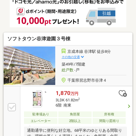
幅広い世代におすすめの住戸です。本物件に関するご
質問・ご要望等ございましたら、お気軽にお問い合わ
せください。ご連絡を心よりお待ちしております。
ソフトタウン谷津遊園３号棟
京成本線 谷津駅 徒歩8分
その他の交通
築49年/7階建
総戸数
-戸
千葉県習志野市谷津４
1,870
万円
2
3LDK 61.82m
6階 南東
駐車場あり
角部屋
所有権
エレベーター
2階以上
間取り図有り
通勤通学に便利な好立地。68平米のゆとりある間取り