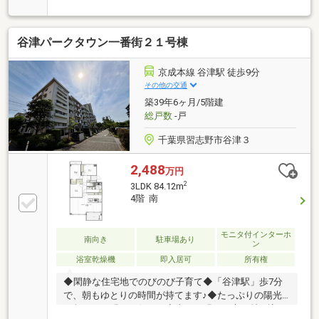
だまり空間◆ご家族みんながゆったりくつろげる広々
リビング◆ご家族の思い出も大切にしまっておけるた
っぷり収納◆季節物の衣類もスッキリ収納できるウォ
谷津パークタウン一番街２１号棟
ークインクロゼット◆料理をしながらでもご家族との
会話を楽しめる対面キッチン◆後片付けもラクラクな
食器洗乾燥機付◆雨の日のお洗濯にも大活躍な浴室乾
京成本線 谷津駅 徒歩9分
燥機付◆ＴＶモニタ付インタホンでセキュリティ面に
その他の交通
も配慮◆小さなお子様も無理なく通える小学校は徒歩
築39年6ヶ月/5階建
4分の近さ◆【即入居可】今すぐ新生活をスタートで
総戸数
-戸
きます！
千葉県習志野市谷津３
2,488
万円
2
3LDK 84.12m
4階 南
モニタ付インターホ
南向き
駐車場あり
ン
浴室乾燥機
即入居可
所有権
◆閑静な住宅地でのびのび子育て◆「谷津駅」歩7分
で、朝もゆとりの時間が持てます♪◆たっぷりの陽光
に包まれる明るい住まい◆南から明るい光が射し込む