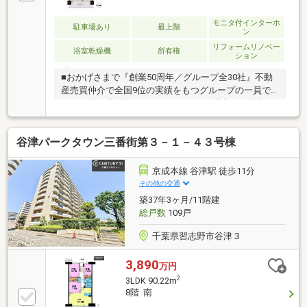
モニタ付インターホ
駐車場あり
最上階
ン
リフォームリノベー
浴室乾燥機
所有権
ション
■おかげさまで『創業50周年／グループ全30社』不動
産売買仲介で全国9位の実績をもつグループの一員で
す。50年の蓄積されたノウハウで、ご購入・ご売却・
お買替え全てをサポート致します。■選ばれ続けて
「お客様の声」2000件以上突破！多くの信頼と感謝の
谷津パークタウン三番街第３－１－４３号棟
言葉を頂く、実績と信頼の東宝ハウス船橋にお任せく
ださい。■独自のFP相談【未来カレンダー】資金計画
の漠然とした不安を『見える化』して幸せな未来への
京成本線 谷津駅 徒歩11分
スタートを切りましょう。■業界初の無料アフターサ
その他の交通
ポート【TOHO HOUSE CLUB】ご購入後もお客様の
築37年3ヶ月/11階建
『住まい』と『暮らし』の安心・安全を無料で守りま
総戸数
109戸
す。お気軽にお問合せ下さい！
千葉県習志野市谷津３
3,890
万円
2
3LDK 90.22m
8階 南