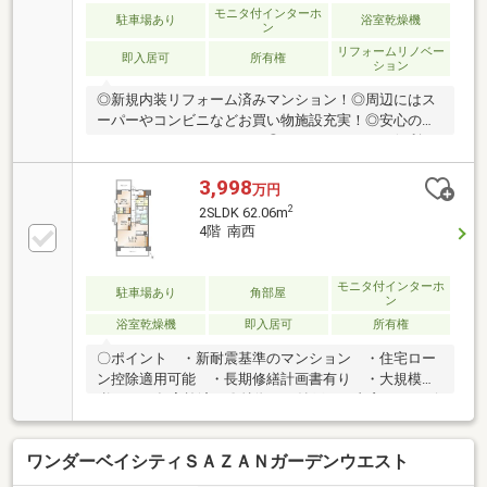
モニタ付インターホ
駐車場あり
浴室乾燥機
ン
リフォームリノベー
即入居可
所有権
ション
◎新規内装リフォーム済みマンション！◎周辺にはス
ーパーやコンビニなどお買い物施設充実！◎安心のオ
ートロックエントランス！◎エントランスには便利な
宅配ボックス完備！◎食洗機や浴室乾燥機など設備充
実！◎LDKは家具を置いてもゆとりある広さ！家族団
3,998
万円
らんの時間をゆったり過ごすことができますね！【リ
2
2SLDK 62.06m
フォーム内容】・システムキッチン交換・ユニットバ
4階 南西
ス交換・トイレ交換・洗面化粧台交換 洗濯パン交
換・給湯器（追い炊き付き）交換・エアコン１基・シ
ューズボックス交換・フローリング張替 クロス貼
モニタ付インターホ
駐車場あり
角部屋
ン
替 建具交換・照明新規取付・ハウスクリーニング
浴室乾燥機
即入居可
所有権
〇ポイント ・新耐震基準のマンション ・住宅ロー
ン控除適用可能 ・長期修繕計画書有り ・大規模修
繕 2023年実施済み〇特徴 ・納戸 ・書斎 ・リビ
ングに大型の壁面収納 ・リビングに間接照明設
置 ・ウォークインクローゼット ・パントリー ・
ワンダーベイシティＳＡＺＡＮガーデンウエスト
シューズインクローク 〇リフォーム内容 ・キッチ
ン、浴室、洗面、トイレ ・給湯器、給排水管 ・ク