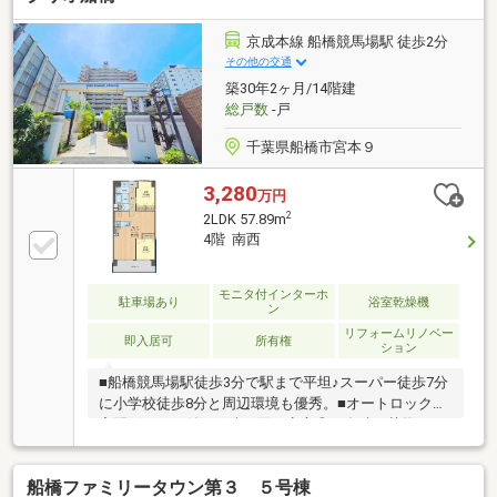
房】（3）時間に左右されない【ゴミ出し24時間可】
（4）衣替えも不要で収納豊富な【ウォークインクロ
京成本線 船橋競馬場駅 徒歩2分
ーゼット】（5）セキュリティ面で安心な【24時間有
その他の交通
人管理】●営業時間 午前9時30分～午後7時00分この時
築30年2ヶ月/14階建
間帯はお電話でのお問い合わせがスムーズにご案内で
総戸数
-戸
きますお気軽にお電話ください
千葉県船橋市宮本９
3,280
万円
2
2LDK 57.89m
4階 南西
モニタ付インターホ
駐車場あり
浴室乾燥機
ン
リフォームリノベー
即入居可
所有権
ション
■船橋競馬場駅徒歩3分で駅まで平坦♪スーパー徒歩7分
に小学校徒歩8分と周辺環境も優秀。■オートロックや
宅配ボックス付きで防犯面も安心◎不在時の荷物もス
ムーズに受取可能で大変便利です。■食洗機や浴室乾
燥機にエアコンなど充実の設備！ゆとりあるLDKに全
船橋ファミリータウン第３ ５号棟
室収納を完備した快適空間です。■水回りや内装を一