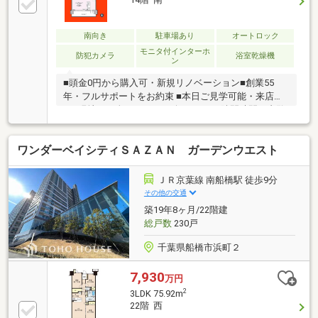
の物は自分でしまう」が自然に身に付く間取り■浴室
には浴室乾燥機つき、湿気を排しカビ防止に大活躍。
冬季のヒートショック緩和に
南向き
駐車場あり
オートロック
モニタ付インターホ
防犯カメラ
浴室乾燥機
ン
■頭金0円から購入可・新規リノベーション■創業55
年・フルサポートをお約束 ■本日ご見学可能・来店不
要■現地にて全てサポート致します■ □隙間時間で内覧
OK□
ワンダーベイシティＳＡＺＡＮ ガーデンウエスト
ＪＲ京葉線 南船橋駅 徒歩9分
その他の交通
築19年8ヶ月/22階建
総戸数
230戸
千葉県船橋市浜町２
7,930
万円
2
3LDK 75.92m
22階 西