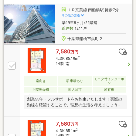
全額ローン可！ ※詳しくは担当者までお尋ねくださ
い。◆千葉の家探し！いい物件を賢く探すコツ。いい
ＪＲ京葉線 南船橋駅 徒歩7分
物件を賢く探すポイント。幸せなお住まいとの出会い
その他の交通
のお手伝いを致します◆◆キッズスペースやオムツ替
築19年8ヶ月/22階建
えのスペースもご用意しておりますので、お子様連れ
総戸数
1211戸
のご家族もお気軽にお越しください◆
千葉県船橋市浜町２
7,580
万円
2
4LDK 85.19m
14階 南
モニタ付インターホ
南向き
駐車場あり
ン
浴室乾燥機
即入居可
所有権
創業55年・フルサポートをお約束いたします！実際の
動線を確認することで、理想の生活を考えましょう♪
見学予約ボタンより、連絡不要ですぐ内見予約が可能
です！・物件おすすめポイント・□大画面ＴＶも余
裕、インテリアプランが考えやすいワイドなリビング
7,580
万円
■お子様のお留守番にも安心、訪問者を確認できるＴ
2
4LDK 85.1m
Ｖモニタ・インタホン付き□全居室収納付きで「自分
14階 南