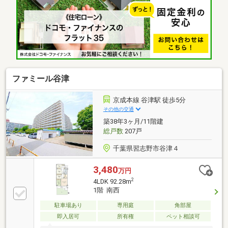
です。住所と金額をお知らせ下さいませ。併せてお車
でご案内いたします。・住宅ローンの審査が心配な方
や、不動産購入金額を（資金シミュレーションも含
む）お知りになりたい方、是非、お気軽にご相談くだ
さい！
ファミール谷津
京成本線 谷津駅 徒歩5分
その他の交通
築38年3ヶ月/11階建
総戸数
207戸
千葉県習志野市谷津４
3,480
万円
2
4LDK 92.28m
1階 南西
駐車場あり
専用庭
角部屋
即入居可
所有権
ペット相談可