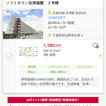
ソフトタウン谷津遊園 ２号棟
フォーム完了・クッションフロア貼替・壁・天井クロ
ス貼替・洗面化粧台水栓交換・キッチン水栓交換・給
湯器交換・シーリングライト取付などご案内・資料の
京成本線 谷津駅 徒歩6分
ご請求はお気軽にご連絡くださいませ ※お電話の場
その他の交通
合：0120-261-621※メールの場合：【資料請求】ボタ
築50年8ヶ月/7階建
ンをクリック
総戸数
133戸
千葉県習志野市谷津４
1,580
万円
2
3DK 61.61m
3階 南西
所有権
システムキッチン
エレベーター
2階以上
間取り図有り
専有面積61.61m2の3DK。南西向きにつき、日当たり
良好で明るい住空間が魅力です。京成本線「谷津」駅
まで徒歩6分の好立地で、通勤・通学やお出かけにも
便利な環境です。【おすすめポイント】・エレベータ
ー2基設置で朝夕の移動もスムーズ・使い勝手の良い
3DKの間取り生活利便性と住みやすさを兼ね備えた、