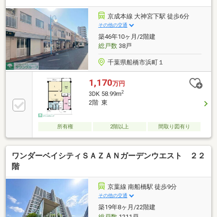
新した即入居可能なリノベ邸宅自己資金ゼロからの購
入相談もトータルサポートします！住み替え・売却の
京成本線 大神宮下駅 徒歩6分
ご相談もワンストップで対応可能ですお気軽にお問い
その他の交通
合わせください！
築46年10ヶ月/2階建
総戸数
38戸
千葉県船橋市浜町１
1,170
万円
2
3DK 58.99m
2階 東
所有権
2階以上
間取り図有り
ワンダーベイシティＳＡＺＡＮガーデンウエスト ２２
階
京葉線 南船橋駅 徒歩9分
その他の交通
築19年8ヶ月/22階建
総戸数
1211戸