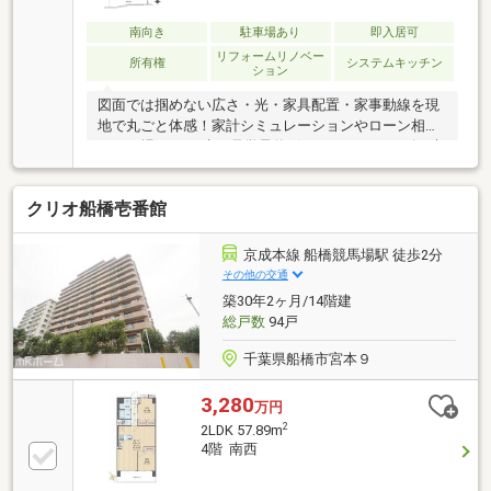
南向き
駐車場あり
即入居可
リフォームリノベー
所有権
システムキッチン
ション
図面では掴めない広さ・光・家具配置・家事動線を現
地で丸ごと体感！家計シミュレーションやローン相談
もその場でOK。赤い見学予約ボタンよりスムーズに来
場予約～♪◆＊◇ 物件のおすすめポイント ◇＊◆◇駐
車場専用使用権付（無償）◆「谷津南小学校」徒歩約
クリオ船橋壱番館
4分◇京成本線「谷津」駅 徒歩11分◎頭金0円全額ロ
ーン可能！！ ※詳しくは担当者までお尋ねくださ
い。◆千葉の家探し！いい物件を賢く探すコツ。いい
京成本線 船橋競馬場駅 徒歩2分
物件を賢く探すポイント。幸せなお住まいとの出会い
その他の交通
のお手伝いを致します◆◆キッズスペースやオムツ替
築30年2ヶ月/14階建
えのスペースもご用意しておりますので、お子様連れ
総戸数
94戸
のご家族もお気軽にお越しください◆
千葉県船橋市宮本９
3,280
万円
2
2LDK 57.89m
4階 南西