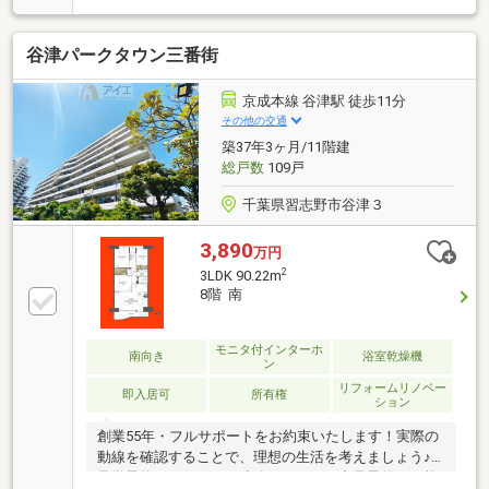
担当：瀧 ＴＥＬ：０９０－４６０４－５８３１
谷津パークタウン三番街
京成本線 谷津駅 徒歩11分
その他の交通
築37年3ヶ月/11階建
総戸数
109戸
千葉県習志野市谷津３
3,890
万円
2
3LDK 90.22m
8階 南
モニタ付インターホ
南向き
浴室乾燥機
ン
リフォームリノベー
即入居可
所有権
ション
創業55年・フルサポートをお約束いたします！実際の
動線を確認することで、理想の生活を考えましょう♪
見学予約ボタンより、連絡不要ですぐ内見予約が可能