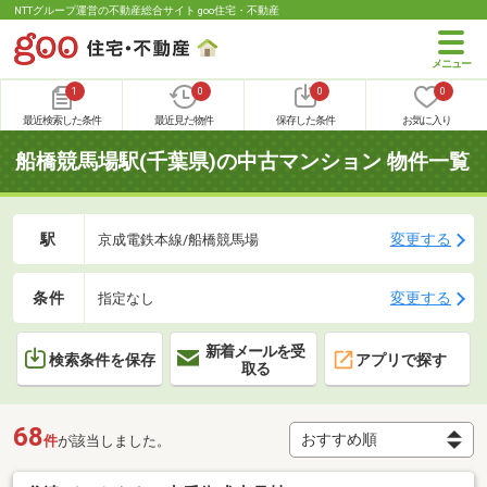
NTTグループ運営の不動産総合サイト goo住宅・不動産
1
0
0
0
最近検索した条件
最近見た物件
保存した条件
お気に入り
船橋競馬場駅(千葉県)の中古マンション 物件一覧
駅
変更する
京成電鉄本線/船橋競馬場
条件
変更する
指定なし
新着メールを受
検索条件を保存
アプリで探す
取る
68
件
が該当しました。