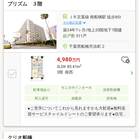
プリズム ３階
保健病院まで約470ｍ（徒歩6分）〇谷津公園まで約
420ｍ（徒歩6分）〇習志野市立谷津南小学校まで約
850ｍ（徒歩11分）※駐車場・バイク置場・駐輪場の空
ＪＲ京葉線 南船橋駅 徒歩8分
き状況は担当までお問い合わせ下さい。
その他の交通
築24年7ヶ月/地上20階地下1階建
総戸数
511戸
千葉県船橋市浜町２
4,980
万円
2
3LDK 85.41m
3階 南西
モニタ付インターホ
駐車場あり
浴室乾燥機
ン
即入居可
床暖房
所有権
●ご見学についてこれから見れますかも大歓迎●無料送
迎サービスチャイルドシートのご要望承ります●住宅
ローンについて審査が通るか不安・どういった費用が
掛かるの？等なんでもご相談ください●暮らしの快適
を彩る充実の設備・仕様（1）家事を軽減してくれる
クリオ船橋
【食器洗浄乾燥機】（2）埃が舞う事の無い【床暖