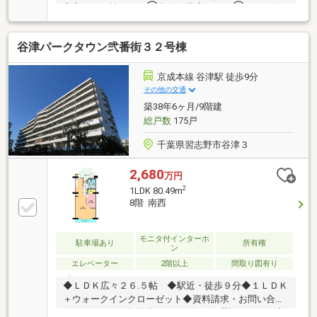
寝室８．８帖です。◯収納が豊富です。◯ペット飼
育可能です。◯所在階が１２階なので眺望が良好で
す。
谷津パークタウン弐番街３２号棟
京成本線 谷津駅 徒歩9分
その他の交通
築38年6ヶ月/9階建
総戸数
175戸
千葉県習志野市谷津３
2,680
万円
2
1LDK 80.49m
8階 南西
モニタ付インターホ
駐車場あり
所有権
ン
エレベーター
2階以上
間取り図有り
◆ＬＤＫ広々２６.５帖 ◆駅近・徒歩９分◆１ＬＤＫ
＋ウォークインクローゼット◆資料請求・お問い合わ
せ・ローンのご相談等、 お気軽にお電話下さい。◆