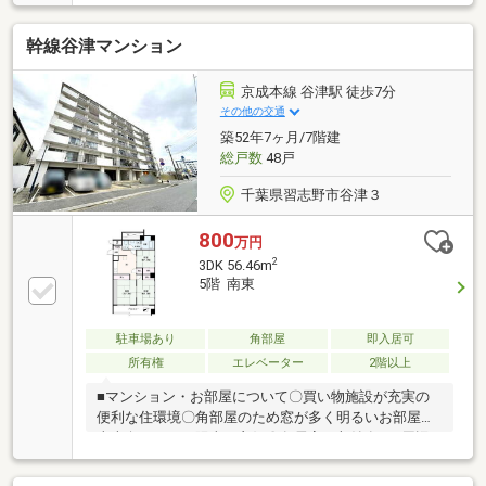
陽だまり空間◆ご家族みんながゆったりくつろげる
広々リビング◆ご家族の思い出も大切にしまっておけ
幹線谷津マンション
るたっぷり収納◆季節物の衣類もスッキリ収納できる
ウォークインクロゼット◆料理をしながらでもご家族
との会話を楽しめる対面キッチン◆ゆとりの洗面スペ
京成本線 谷津駅 徒歩7分
ースで朝の身支度もスムーズに◆雨の日のお洗濯にも
その他の交通
大活躍な浴室乾燥機付◆ＴＶモニタ付インタホンでセ
築52年7ヶ月/7階建
キュリティ面にも配慮◆スーパーは便利な徒歩10分の
総戸数
48戸
近さ◆今すぐ新生活をスタートできます！
千葉県習志野市谷津３
800
万円
2
3DK 56.46m
5階 南東
駐車場あり
角部屋
即入居可
所有権
エレベーター
2階以上
■マンション・お部屋について〇買い物施設が充実の
便利な住環境〇角部屋のため窓が多く明るいお部屋〇
東南向きにつき陽当り良好〇各居室に収納有り■周辺
環境〇ビビット南船橋まで約1080ｍ（徒歩14分）〇ら
らぽーとTOKYO-BAYまで約1280ｍ（徒歩16分）〇谷津