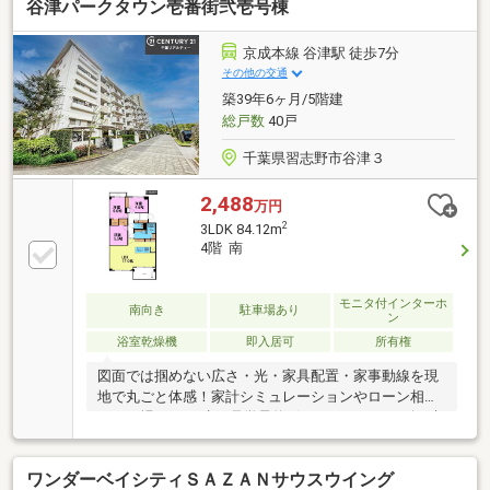
谷津パークタウン壱番街弐壱号棟
京成本線 谷津駅 徒歩7分
その他の交通
築39年6ヶ月/5階建
総戸数
40戸
千葉県習志野市谷津３
2,488
万円
2
3LDK 84.12m
4階 南
モニタ付インターホ
南向き
駐車場あり
ン
浴室乾燥機
即入居可
所有権
図面では掴めない広さ・光・家具配置・家事動線を現
地で丸ごと体感！家計シミュレーションやローン相談
もその場でOK。赤い見学予約ボタンよりスムーズに来
場予約～♪◆＊◇ 物件のおすすめポイント ◇＊◆◇専
用使用権付駐車場有あり（無償）◆京成本線「谷津」
ワンダーベイシティＳＡＺＡＮサウスウイング
駅 徒歩7分◇「谷津南小学校」徒歩約3分◎頭金0円