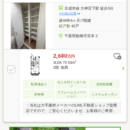
京成本線 大神宮下駅 徒歩5分
その他の交通
築44年6ヶ月/7階建
総戸数
42戸
千葉県船橋市宮本３
2,680
万円
2
3LDK 73.55m
2階 南西
モニタ付インターホ
駐車場あり
浴室乾燥機
ン
リフォームリノベー
所有権
システムキッチン
ション
・当社は大手建材メーカーのLIXIL不動産ショップ提携
店ですので、ご安心くださいませ。お客様のご希望に
寄り添った住まい探し、ぜひお手伝いさせて下さ
い！・他で一緒にご案内ご希望の物件がございました
ら、他社さんが掲載している物件も一緒にご案内可能