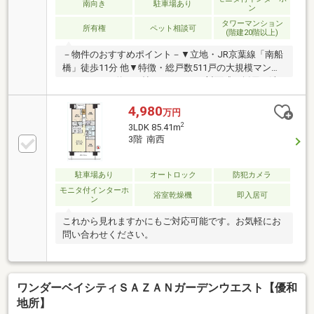
南向き
駐車場あり
ン
適にお過ごしいただけます（LD）■令和8年8月 新規リ
タワーマンション
ノベーション完成予定 ・システムキッチン交換・洗面
所有権
ペット相談可
(階建20階以上)
化粧台交換
－物件のおすすめポイント－▼立地・JR京葉線「南船
橋」徒歩11分 他▼特徴・総戸数511戸の大規模マンシ
ョン・LDKは約17.7帖、キッチンは対面式を採用・洗
面室はキッチンと廊下の2WAY、家事動線良好・WIC
等、各洋室・和室・廊下に収納有・約1.1帖のマルチス
4,980
万円
ペース有・ゲストルーム等の共用施設(一部有償)・宅
2
3LDK 85.41m
配便サービス等のフロントサービス・ペット飼育可(細
3階 南西
則有)・24時間ゴミ出し可【２０２２年１月実施】・デ
ィスポーザー交換【２０２４年１１月実施】・食器洗
浄乾燥機交換▼周辺環境・ららぽーとTOKYO-BAY 徒歩
駐車場あり
オートロック
防犯カメラ
2分(約130m)
モニタ付インターホ
浴室乾燥機
即入居可
ン
これから見れますかにもご対応可能です。お気軽にお
問い合わせください。
ワンダーベイシティＳＡＺＡＮガーデンウエスト【優和
地所】