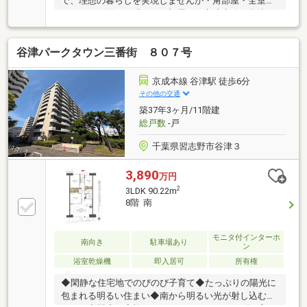
で、理想の暮らしを実現しませんか・角部屋・全室バ
ルコニーに面した明るいお部屋！・京成本線 谷津
駅 徒歩10分・スーパー、コンビニ、ドラックスト
ア、病院、徒歩10分圏内・ららぽーとTokyoBay、
谷津パークタウン三番街 ８０７号
IKEA 車で10分・イオンモール幕張新都心 車で20
分・トランクルーム 月額1200～3000円(空無)・駐輪
場 子供自転車 月額50円、大人自転車 月額100
京成本線 谷津駅 徒歩6分
円・バイク置場 屋根なし 125ｃｃ以下 月額200
その他の交通
円、126ｃｃ以上 月額300円
築37年3ヶ月/11階建
総戸数
-戸
千葉県習志野市谷津３
3,890
万円
2
3LDK 90.22m
8階 南
モニタ付インターホ
南向き
駐車場あり
ン
浴室乾燥機
即入居可
所有権
◆閑静な住宅地でのびのび子育て◆たっぷりの陽光に
包まれる明るい住まい◆南から明るい光が射し込む陽