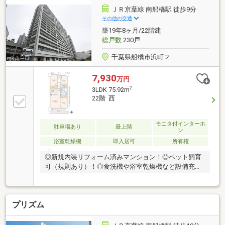
ロス貼替、フローリング張替 ・建具 ・浄水器、食
ＪＲ京葉線 南船橋駅 徒歩9分
洗機、 ・ディスポーザー新規交換 ・追焚機能、浴
その他の交通
室換気乾燥機〇設備 ・オートロックシステム ・宅
築19年8ヶ月/22階建
配ボックス ・エレベーター※家具はCGホームステー
総戸数
230戸
ジング画像です
千葉県船橋市浜町２
7,930
万円
2
3LDK 75.92m
22階 西
モニタ付インターホ
駐車場あり
最上階
ン
浴室乾燥機
即入居可
所有権
◎新規内装リフォーム済みマンション！◎ペット飼育
可（規則あり）！◎食洗機や浴室乾燥機など設備充
実！◎周辺にはスーパーやコンビニなどお買い物施設
充実！【リフォーム内容】・キッチン …クリナップ製
システムキッチン・浴 室…LIXIL製ユニットバス・
プリズム
洗面室…TOTO製洗面化粧台、洗濯パン・トイレ…
TOTO製ウォシュレット一体型トイレ・床 …・フロ
ーリング（LDK・洋室）、ストーンタイル（玄関・洗