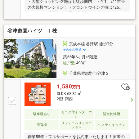
・大型ショッピング施設も徒歩圏内！・全1、211世帯
の大規模マンション！（フロントウイング棟は426
戸）・２４時間有人管理＋機械警備によるセキュリテ
ィ体制 ・広々85.70㎡の3LDK・遮音性、メンテナン
ス性を考慮した二重床・二重天井構造・シアタールー
谷津遊園ハイツ Ｉ棟
ム・パーティルーム・多目的ルーム（兼キッズルー
ム）・フィットネスルームなどの充実した共用施設
（一部有料） ・ペット飼育可能（飼育細則有）・1階
京成本線 谷津駅 徒歩7分
部分にローソンあり！・大規模修繕工事実施済み
その他の交通
（2020年7月完了 内容：外壁修繕等）・ サービスカ
築55年6ヶ月/5階建
ウンターではコンシェルジュサービス有
総戸数
498戸
千葉県習志野市谷津３
1,580
万円
2
3LDK 68.82m
2階 南西
モニタ付インターホ
駐車場あり
浴室乾燥機
ン
リフォームリノベー
所有権
システムキッチン
ション
創業55年・フルサポートをお約束いたします！実際の