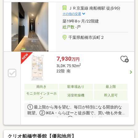
ＪＲ京葉線 南船橋駅 徒歩9分
その他の交通
築19年8ヶ月/22階建
総戸数
-戸
千葉県船橋市浜町２
7,930
万円
2
3LDK 75.92m
22階 南
南向き
駐車場あり
最上階
モニタ付インターホ
浴室乾燥機
即入居可
ン
① 最上階から海を望む、毎日が特別になる開放的な
眺望。② IKEA・ららぽーと徒歩圏で、買い物も外食
もストレスなく完結。③ 1211戸の大規模マンション
×24時間セキュリティで安心の暮らし。④ WIC2つで
収納ゆとり、家中がすっきり片付く住まい。⑤ ペッ
クリオ船橋壱番館【優和地所】
ト2匹までOK、家族みんなでのびのび暮らせる環境。