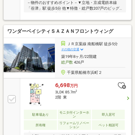
－物件のおすすめポイント－▼立地・京成電鉄本線
「谷津」駅 徒歩5分 他▼特徴・総戸数207戸のビッグ
コミュニティ・専有面積92.28平米の4LDK・階下に気
兼ねせず暮らせる1階部分・料理中も会話を楽しめる
対面式キッチン、床下収納有・LDと和室は一体利用可
ワンダーベイシティＳＡＺＡＮフロントウィング
能な間取り・ペット飼育可能(飼育細則有)▼周辺環
境・スーパー「ヨークマート谷津店」徒歩2分(約
120m)・ローソン習志野谷津ソフトタウン前店 徒歩3
ＪＲ京葉線 南船橋駅 徒歩5分
分(約180m)・谷津保険病院 徒歩5分(約400m)■ ご希望
その他の交通
の住まい探しをお手伝いします ━━━━━・・・物件
築19年8ヶ月/22階建
の詳細・ご相談はお気軽にお問い合わせください。
総戸数
426戸
千葉県船橋市浜町２
6,698
万円
2
3LDK 85.7m
2階 東
モニタ付インターホ
駐車場あり
即入居可
ン
リフォームリノベー
所有権
ペット相談可
ション