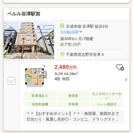
です・物件おすすめポイント・□大画面ＴＶも余裕、
インテリアプランが考えやすいワイドなリビング■お
ペルル谷津駅前
子様のお留守番にも安心、訪問者を確認できるＴＶモ
ニタ・インタホン付き□全居室収納付きで「自分の物
は自分でしまう」が自然に身に付く間取り■浴室には
京成本線 谷津駅 徒歩2分
浴室乾燥機つき、湿気を排しカビ防止に大活躍。冬季
その他の交通
のヒートショック緩和に
築30年6ヶ月/7階建
総戸数
25戸
千葉県習志野市谷津４
2,480
万円
2
3LDK 64.38m
4階 南西
モニタ付インターホ
駐車場あり
角部屋
ン
浴室乾燥機
所有権
ペット相談可
＊＊【おすすめポイント】＊＊・角部屋、南西向きで
日当たり・風通し良好◎・コンビニ、ドラッグストア
まで徒歩約2分と周辺環境充実！・最寄り駅まで徒歩
約2分でアクセス良好◎・各居室収納有、WICもあるた