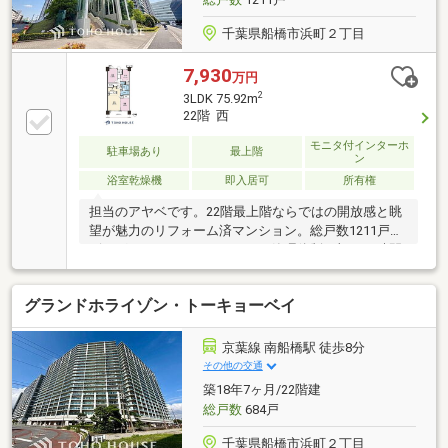
千葉県船橋市浜町２丁目
7,930
万円
2
3LDK 75.92m
22階 西
モニタ付インターホ
駐車場あり
最上階
ン
浴室乾燥機
即入居可
所有権
担当のアヤベです。22階最上階ならではの開放感と眺
望が魅力のリフォーム済マンション。総戸数1211戸の
ビッグコミュニティならではの管理体制に加え24時間
セキュリティやコンシェルジュなど共用設備も充実。
グランドホライゾン・トーキョーベイ
京葉線 南船橋駅 徒歩8分
その他の交通
築18年7ヶ月/22階建
総戸数
684戸
千葉県船橋市浜町２丁目