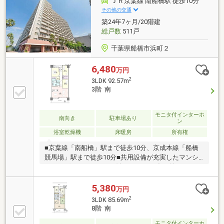
ＪＲ京葉線 南船橋駅 徒歩10分
面・トイレ）・クロス(全室)、建具(全部)、下足入れ、
その他の交通
照明器具設置、エアコン1基、・カーテンレール、レ
築24年7ヶ月/20階建
ースカーテン、網戸張替え、・クリーニング他
総戸数
511戸
千葉県船橋市浜町２
6,480
万円
2
3LDK 92.57m
3階 南
モニタ付インターホ
南向き
駐車場あり
ン
浴室乾燥機
床暖房
所有権
■京葉線「南船橋」駅まで徒歩10分、京成本線「船橋
競馬場」駅まで徒歩10分■共用設備が充実したマンシ
ョン・ゲストルーム（一泊3000円）・多目的ホール
（1時間300円）・音響ルーム・ミニシアター（1時間
100円）・キッズルーム（10時～18時／無料）■徒歩5
5,380
万円
分圏内にスーパーやショッピングモールがあり、住環
2
3LDK 85.69m
境良好■「ペット飼育可」のマンション※飼育細則有■
8階 南
不在時でも荷物の受け取りが可能な宅配ボックス付
■24時間ゴミ出し可能■TES式床暖房設置で、冬でも快
モニタ付インターホ