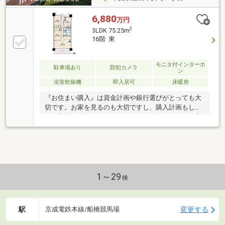
6,880
万円
2
3LDK 75.25m
16階 東
モニタ付インターホ
駐車場あり
防犯カメラ
ン
浴室乾燥機
即入居可
床暖房
『お住まい購入』は資金計画や銀行選びがとっても大
切です。お家を見るのも大切ですし、購入計画もしっ
かり準備して進めていきましょう！フルリフォーム完
了につき本日ご内覧可能です♪お気軽にお問合せ下さ
い！
1～29
棟
駅
変更する
京成電鉄本線/船橋競馬場