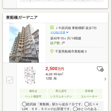
見学予約ボタンより、連絡不要ですぐ内見予約が可能
です・物件おすすめポイント・□大画面ＴＶも余裕、
インテリアプランが考えやすいワイドなリビング■お
東船橋ガーデニア
子様のお留守番にも安心、訪問者を確認できるＴＶモ
ニタ・インタホン付き□全居室収納付きで「自分の物
は自分でしまう」が自然に身に付く間取り■浴室には
ＪＲ総武線 東船橋駅 徒歩7分
浴室乾燥機つき、湿気を排しカビ防止に大活躍。冬季
その他の交通
のヒートショック緩和に
築42年10ヶ月/14階建
総戸数
-戸
千葉県船橋市東船橋３
2,500
万円
2
4LDK 99.6m
12階 南
南向き
即入居可
所有権
ペット相談可
システムキッチン
エレベーター
◯総武線「東船橋」駅から徒歩７分です。◯広々４
LDK ９９．６０㎡のお部屋です。◯ゆとりのある主