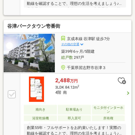
動線を確認することで、理想の生活を考えましょう♪
見学予約ボタンより、連絡不要ですぐ内見予約が可能
です・物件おすすめポイント・□大画面ＴＶも余裕、
インテリアプランが考えやすいワイドなリビング■お
谷津パークタウン壱番街
子様のお留守番にも安心、訪問者を確認できるＴＶモ
ニタ・インタホン付き□全居室収納付きで「自分の物
は自分でしまう」が自然に身に付く間取り■浴室には
京成本線 谷津駅 徒歩7分
浴室乾燥機つき、湿気を排しカビ防止に大活躍。冬季
その他の交通
のヒートショック緩和に
築39年6ヶ月/5階建
総戸数
297戸
千葉県習志野市谷津３
2,488
万円
2
3LDK 84.12m
4階 南
モニタ付インターホ
南向き
駐車場あり
ン
浴室乾燥機
即入居可
所有権
創業55年・フルサポートをお約束いたします！実際の
動線を確認することで、理想の生活を考えましょう♪