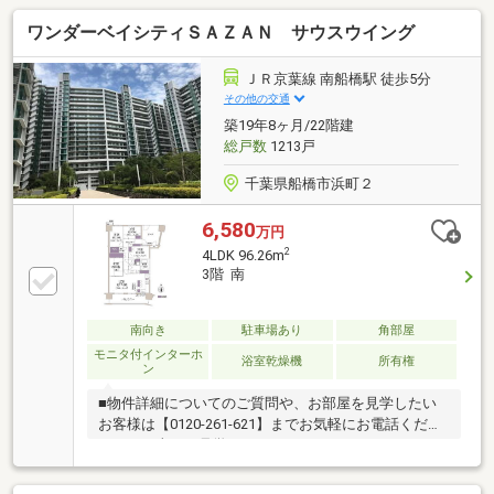
めお部屋がすっきりまとまります。＊＊【周辺環境】
ワンダーベイシティＳＡＺＡＮ サウスウイング
＊＊・ヨークマート谷津店 徒歩約7分・ローソン習
志野谷津店 徒歩約2分・くすりの福太郎谷津駅前
店 徒歩約2分・京葉銀行津田沼駅前店 徒歩約17
ＪＲ京葉線 南船橋駅 徒歩5分
分・習志野谷津郵便局 徒歩約3分・谷津保険病院
その他の交通
（内科/消化器科/外科） 徒歩約2分・向山小学校 徒
築19年8ヶ月/22階建
歩約10分・第一中学校 徒歩約15分・谷津南保育所
総戸数
1213戸
徒歩約4分
千葉県船橋市浜町２
6,580
万円
2
4LDK 96.26m
3階 南
南向き
駐車場あり
角部屋
モニタ付インターホ
浴室乾燥機
所有権
ン
■物件詳細についてのご質問や、お部屋を見学したい
お客様は【0120-261-621】までお気軽にお電話くださ
いませ（当日も見学可）■スター・マイカ・レジデン
スは、スター・マイカ・ホールディングス（東証プラ
イム上場）のグループ会社です○令和8年4月30日 リ