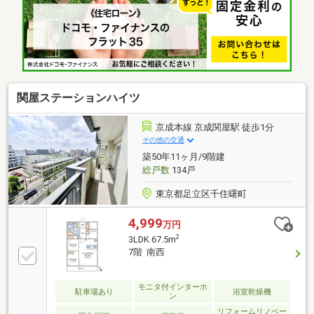
付）○ユニットバス交換（浴室換気乾燥暖房機付）○洗
面化粧台交換 ○全室フローリング張替○全室クロス張
替 ○建具交換 ○照明器具交換○給水管、給湯管交換
(室内側) ○給湯器交換 ○下駄箱交換 ○防水パン交
換 ○ハウスクリーニング（2026年10月完了予定）
関屋ステーションハイツ
京成本線 京成関屋駅 徒歩1分
その他の交通
築50年11ヶ月/9階建
総戸数
134戸
東京都足立区千住曙町
4,999
万円
2
3LDK 67.5m
7階 南西
モニタ付インターホ
駐車場あり
浴室乾燥機
ン
リフォームリノベー