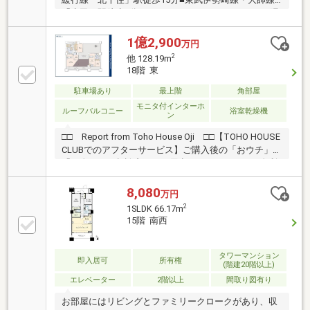
「牛田」駅徒歩6分■バルコニーからスカイツリーや隅
田川が望めます■窓付き１６２０サイズの浴室■遮音性
能能に優れた二重床・二重天井■TVモニター付きイン
1億2,900
万円
ターホン■自走式駐車場１００％設置■２４時間ゴミ出
2
他 128.19m
し可能■ダブルオートロックシステム採用■不在時に便
18階 東
利な宅配ボックス完備■パークサイドカフェやゲスト
ルーム等の共用施設有・ポーチ面積 12.28㎡（約3.71
駐車場あり
最上階
角部屋
坪）・自転車置場：月額100円～500円・バイク置場：
モニタ付インターホ
ルーフバルコニー
浴室乾燥機
ン
月額1500円
□□ Report from Toho House Oji □□【TOHO HOUSE
CLUBでのアフターサービス】ご購入後の「おウチ」と
「お金」のご相談窓口をご用意しております！・金利
上昇時のリスクヘッジ、借換え相談、繰上返済のタイ
ミング、各種保険の見直し・・・etc・おウチの設備保
8,080
万円
証や定期点検、駆け付けサービス・・・etc購入前のタ
2
1SLDK 66.17m
イミングは勿論、購入後のご不安につきましてもご相
15階 南西
談可能です！まずはお気軽に現地をご覧下さいませ。
物件の詳細について、ご見学希望のお客様は下記番号
までお気軽にご連絡下さい。お問い合わせ専用フリー
タワーマンション
即入居可
所有権
(階建20階以上)
ダイヤル ： ０１２０－６６１－０４０
エレベーター
2階以上
間取り図有り
お部屋にはリビングとファミリークロークがあり、収