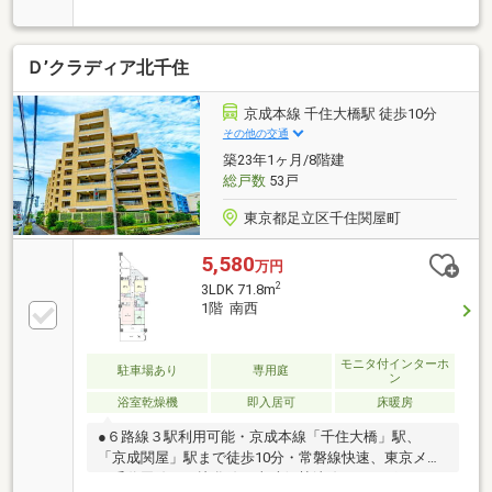
ン新規交換・浴室新規交換(浴室乾燥機付)・洗面化粧
台新規交換・トイレ新規交換・給湯器新規交換・建具
新規交換〈マンションの魅力〉・長谷工コーポレーシ
Ｄ’クラディア北千住
ョン施工・長谷工コミュニティ管理・3駅2路線利用可
能・東武伊勢崎線・大師線 鐘ヶ淵駅 徒歩8分・東
武伊勢崎線・大師線 堀切駅 徒歩8分・京成本線
京成本線 千住大橋駅 徒歩10分
京成関屋駅 徒歩15分〈周辺環境〉・まいばすけっと
その他の交通
堤通2丁目店 徒歩8分(約590m)・セブンイレブン墨田
築23年1ヶ月/8階建
5丁目店 徒歩7分(約560m)
総戸数
53戸
東京都足立区千住関屋町
5,580
万円
2
3LDK 71.8m
1階 南西
モニタ付インターホ
駐車場あり
専用庭
ン
浴室乾燥機
即入居可
床暖房
●６路線３駅利用可能・京成本線「千住大橋」駅、
「京成関屋」駅まで徒歩10分・常磐線快速、東京メト
ロ千代田線・日比谷線、東武伊勢崎線、つくばエクス