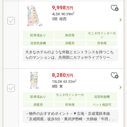
ゴミ出し可能●南西向きのお部屋●LDKは約17.0帖！●
生ごみの処理に便利なディスポーザー付●浴室は
9,998
万円
【1620サイズ】浴室乾燥機付●バルコニーにスロップ
2
4LDK 90.39m
シンク付――共用施設――○パークサイドスタディ ○パ
3階 南西
ークサイドカフェ○キッズスタジアム ○フィットネス
スタジオ○キッチンスタジオ ○ゲストルーム 他※一
部施設有償――アクセス――・東武伊勢崎線「牛田」駅
モニタ付インターホ
駐車場あり
角部屋
ン
まで徒歩5分・京成本線「京成関屋」駅まで徒歩5分
浴室乾燥機
床暖房
所有権
大きなホテルのような外観とエントランスを持つこち
らのマンションは、共用部にカフェやライブラリー、
ゲストルームといった共用施設を有しています。陽当
たりや通気性に優れた角部屋で、すべての居室に朝日
が差し込みます。コンビニや飲食店など、駅近の物件
8,280
万円
特有の周辺環境の利便性もあるため、買い物や外食な
2
1SLDK 63.32m
ど日々の暮らしには困らなさそう。ご見学にあわせて
8階 東
無料の外部FP相談をご利用頂けます。マイホーム購入
だけでなく、老後の資金計画・お子様の教育資金等の
モニタ付インターホ
駐車場あり
浴室乾燥機
ン
ライフシュミレーションを考慮した上で、無理のない
床暖房
所有権
ペット相談可
返済計画をご提案いたします。
－物件のおすすめポイント－▼立地・京成電鉄本線
「京成関屋」徒歩5分・東武伊勢崎・大師線「牛田」
徒歩5分▼特徴・お料理に集中しやすい壁付け型キッ