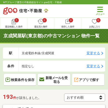
NTTグループ運営の不動産総合サイト goo住宅・不動産
1
0
0
0
最近検索した条件
最近見た物件
保存した条件
お気に入り
京成関屋駅(東京都)の中古マンション 物件一覧
駅
変更する
京成電鉄本線/京成関屋
条件
変更する
指定なし
新着メールを受
検索条件を保存
アプリで探す
取る
193
件
が該当しました。