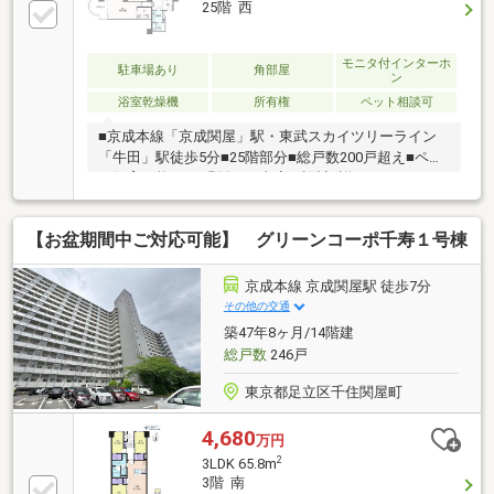
25階 西
です・コンビニ、スーパーまで徒歩5分圏内のため生
活環境が充実しています土地権利／所有権、一部旧法
賃借権。借地期限：満了令和２８年３月２５日、令和
モニタ付インターホ
駐車場あり
角部屋
ン
３０年４月８日まで。地代については、管理費に含
浴室乾燥機
所有権
ペット相談可
む。
■京成本線「京成関屋」駅・東武スカイツリーライン
「牛田」駅徒歩5分■25階部分■総戸数200戸超え■ペッ
ト飼育可能（※細則有）■内廊下設計♪詳細につきまし
ては、担当者までお気軽にご連絡ください。
【お盆期間中ご対応可能】 グリーンコーポ千寿１号棟
京成本線 京成関屋駅 徒歩7分
その他の交通
築47年8ヶ月/14階建
総戸数
246戸
東京都足立区千住関屋町
4,680
万円
2
3LDK 65.8m
3階 南