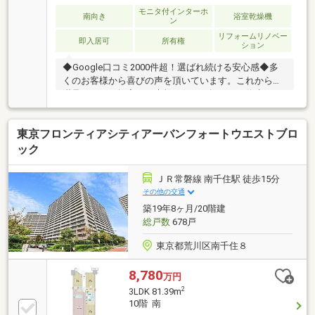
モニタ付インターホ
南向き
浴室乾燥機
ン
リフォームリノベー
即入居可
所有権
ション
◆Google口コミ2000件超！選ばれ続ける安心感◆多
くのお客様から喜びの声を頂いています。これからも
満足されるご提案で、素敵な住まい探しをお約束しま
す。◆購入はゴールではなく幸せな未来へのスタート
◆住み始めてからの不安や悩みも、TOHO HOUSE
東京フロンティアシティアーバンフォートウエストブロ
CLUBが将来サポート。お客様一人ひとりの安心を守る
ため、いつもずっと人生に寄り添い、豊かな未来を支
ック
え続けます。◆ローン相談大歓迎！頭金0円からの購
入も可能◆将来のライフイベントを見据え、無理のな
ＪＲ常磐線 南千住駅 徒歩15分
い資金計画をプロがアドバイス。お問合せは【資料請
その他の交通
求】又は【フリーダイヤル】へお気軽にお問い合わせ
築19年8ヶ月/20階建
ください。
総戸数
678戸
東京都荒川区南千住８
8,780
万円
2
3LDK 81.39m
10階 南