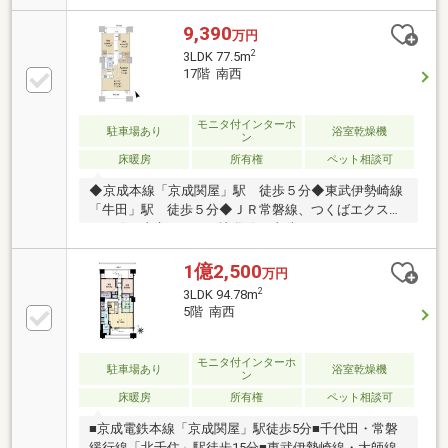
チン・約5.8帖のサービススペースは窓・WIC付で多目
的に活用可能・ゲストルーム等の共用施設有(一部有
9,390
万円
償)・24時間有人管理▼設備・床暖房(LD)・ディスポー
2
3LDK 77.5m
ザー・浴室換気暖房乾燥機・宅配ボックス▼周辺環
17階 南西
境・ダイエー千住曙町店 徒歩3分(約240m)・ファミリ
ーマート千住曙町店 徒歩2分(約150m)・墨田区総合運
動場 徒歩5分(約400ｍ) ※ ジム施設・会議室・宿泊ス
モニタ付インターホ
駐車場あり
浴室乾燥機
ン
ペース等の併設あり
床暖房
所有権
ペット相談可
◆京成本線「京成関屋」駅 徒歩５分◆東武伊勢崎線
「牛田」駅 徒歩５分◆ＪＲ常磐線、つくばエクスプ
レス線、東京メトロ日比谷線、東武スカイツリーライ
ン「北千住」駅 徒歩１７分◇２００９年１月築◇１
７階部分／２４階建◇高層階につき眺望良好！◇７
1億2,500
万円
８．０２㎡（約２３．６坪）／３ＬＤＫ◇南西向きバ
2
3LDK 94.78m
ルコニーにつき陽当たり良好！！◆逆張りアウトフレ
5階 南西
ーム◆バルコニー奥行約２．０ｍ◆スロップシンクあ
り◆各居室収納あり【２ＷＩＣ】◇ＬＤ部分床暖房◇
ディスポーザーつき◇浴室換気乾燥機◆総戸数５１５
モニタ付インターホ
駐車場あり
浴室乾燥機
ン
戸のビッグコミュニティ
床暖房
所有権
ペット相談可
■京成電鉄本線「京成関屋」駅徒歩5分■千代田・常磐
緩行線「北千住」駅徒歩15分■東武伊勢崎線・大師線