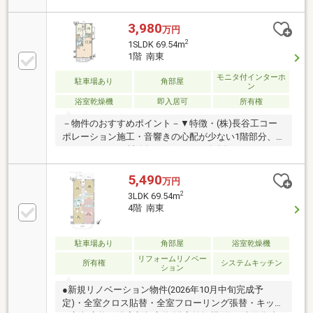
ン・階下への生活音を気にせず過ごせる1階部分・お
手入れしやすい全居室フローリング仕様・LDは明るい
3,980
万円
2面採光設計・キッチンにはバルコニーへ出入り可能
2
1SLDK 69.54m
な勝手口付・2ヶ所のWICやキッチン収納有・24時間ゴ
1階 南東
ミ出し可能▼設備・TVモニタ付インターホン▼周辺環
境・まいばすけっと堤通2丁目店 徒歩8分(約600m)■ ご
モニタ付インターホ
駐車場あり
角部屋
ン
希望の住まい探しをお手伝いします ━━━━━・・・
浴室乾燥機
即入居可
所有権
物件の詳細・ご相談はお気軽にお問い合わせくださ
い。
－物件のおすすめポイント－▼特徴・(株)長谷工コー
ポレーション施工・音響きの心配が少ない1階部分、
1SLDK・オーク材節無しグレードの無垢フローリング
を採用・WIC2か所有・2015年7月大規模修繕工事実施
済▼設備・食洗機・浄水器搭載の対面式キッチン・浴
5,490
万円
室乾燥機・TVモニタ付インターホン▼室内リフォーム
2
3LDK 69.54m
履歴【2017年11月】キッチン・UB・無垢建具(框仕様)
4階 南東
交換 他【2026年2月】バルコニーにウッドタイル敷※
玄関ポーチ有(約4.14平米)■ ご希望の住まい探しをお手
伝いします ━━━━━・・・物件の詳細・ご相談はお
駐車場あり
角部屋
浴室乾燥機
気軽にお問い合わせください。
リフォームリノベー
所有権
システムキッチン
ション
●新規リノベーション物件(2026年10月中旬完成予
定)・全室クロス貼替・全室フローリング張替・キッチ