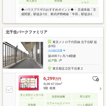
即入居可
所有権
ション
◆ハウスプラザのおすすめポイント◆・ 京成本線「京
成関屋」駅徒歩1分、東武伊勢崎線「牛田」駅徒歩2
分、5駅5路線利用可能な「北千住」駅まで徒歩15分の
立地・足立区立千寿第八小学校まで徒歩9分立地、足
立区立千寿桜堤中学校まで徒歩7分の為、安心して通
北千住パークファミリア
わせることができます。・充実の周辺環境（学校、買
い物施設、公共施設が近い大変ありがたいことに…◆
当社はGoogle口コミ4.4の評価をいただいております
東京メトロ千代田線 北千住駅 徒
◆【本日見学可能です】『今日見たい』『明日みた
歩9分
い』という方はフリーダイヤル0120-566-877まで、お
その他の交通
問い合わせ下さい！
築45年7ヶ月/14階建
総戸数
-戸
東京都足立区千住東２
6,299
万円
2
3LDK 67.22m
9階 南東
モニタ付インターホ
浴室乾燥機
即入居可
ン
リフォームリノベー
所有権
ペット相談可