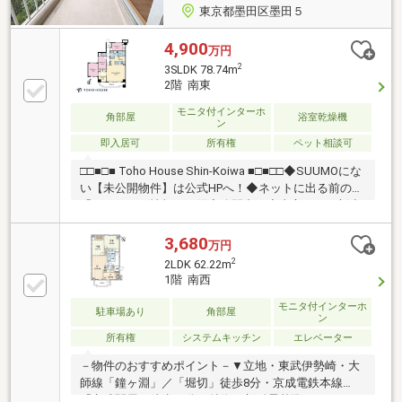
東京都墨田区墨田５
4,900
万円
2
3SLDK 78.74m
2階 南東
モニタ付インターホ
角部屋
浴室乾燥機
ン
即入居可
所有権
ペット相談可
□□■□■ Toho House Shin-Koiwa ■□■□□◆SUUMOにな
い【未公開物件】は公式HPへ！◆ネットに出る前の
「フライング情報」を限定公開中！◆東宝ハウス新小
岩が選ばれる3つの理由◆①【業界最低水準の提携住
宅ローン】優遇金利＆各種手数料0円！独自審査でロ
3,680
万円
ーンに強い！②【未来カレンダー】専用ソフトで将来
2
2LDK 62.22m
の資金計画を無料シミュレーション。③【ご購入後の
1階 南西
生涯サポート】売って終わりではなく、お引渡し後も
一生涯お守りします。◆HPにて【写真付きお客様の
モニタ付インターホ
駐車場あり
角部屋
ン
声】1400件以上公開中！◆お問合せは【資料請求】又
所有権
システムキッチン
エレベーター
は【 0120-104-273】まで！
－物件のおすすめポイント－▼立地・東武伊勢崎・大
師線「鐘ヶ淵」／「堀切」徒歩8分・京成電鉄本線
「京成関屋」徒歩14分▼特徴・新耐震基準マンショ