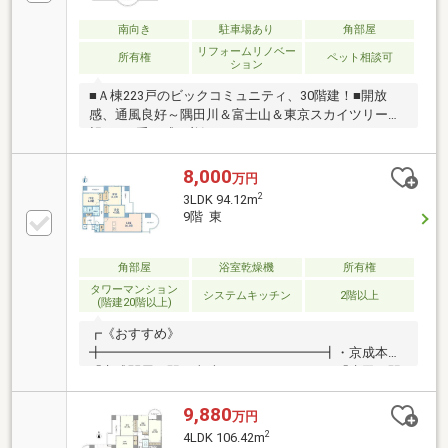
ロス貼替 ・建具交換 ・玄関部分エコカラット ・
南向き
駐車場あり
角部屋
ＬＤ部分に電気式床暖房設置 ・ＬＤと各居室にビル
リフォームリノベー
トインエアコン ・パントリー新設・家具設置 ・間
所有権
ペット相談可
ション
接照明設置 etc
■Ａ棟223戸のビックコミュニティ、30階建！■開放
感、通風良好～隅田川＆富士山＆東京スカイツリーを
望む～■重厚感と美観のあるエントランス■ホテルライ
クな落ち着いた内廊下設計■管理体制良好な２４時間
有人管理■２４時間ゴミ出し可能■ペット飼育可（細則
8,000
万円
有り）■ホテルライクな内廊下設計■２面採光（南×
2
3LDK 94.12m
西）角部屋■南向きバルコニーに面したＬＤは約18.9帖
9階 東
－ 室内リノベーション内容－ 2016年11月実施済・全
室クロス張替え・間取変更・ユニットバス交換・一部
フローリング張替え etc
角部屋
浴室乾燥機
所有権
タワーマンション
システムキッチン
2階以上
(階建20階以上)
┏《おすすめ》
╋━━━━━━━━━━━━━━━━━┫・京成本線
「京成関屋」駅、東武スカイツリーライン「牛田」駅
まで徒歩5分圏内・23階部分につきリバービューの眺
望が良好です・A～C棟総戸数400戸超の大規模マンシ
9,880
万円
ョン・大切なご家族でもありますペットと暮らすこと
2
4LDK 106.42m
ができます（細則あり）・ホテルライクな内廊下設計