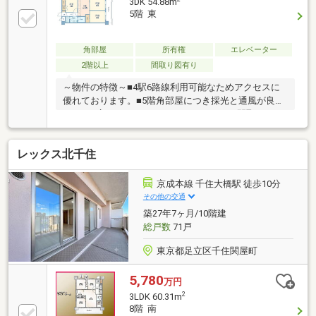
3DK 54.88m
（スマートフォンの方は右下青色の電話ボタンをクリ
5階 東
ック）■オンライン相談のご案内（※見学予約より受
付）ランチや仕事後の15分で完結！住宅ローン相談や
ライフプランシュミレーションについても全てオンラ
角部屋
所有権
エレベーター
インでの対応が可能となっております。※LINEやメー
2階以上
間取り図有り
ル、お電話でのやり取りも可能です。
～物件の特徴～■4駅6路線利用可能なためアクセスに
優れております。■5階角部屋につき採光と通風が良好
です。■広々とした16.98m2のバルコニー■間取りは
3DKですが、引き戸を開放することで広々とした空間
としても利用可能です。■マンションから徒歩6分の旧
レックス北千住
アメージングスクエア跡地にて再開発工事が行われて
おります。～周辺環境～■ローソンH足立千住関屋町
店・・・約200ｍ（徒歩3分）■ポンテポルタ千住(ショ
京成本線 千住大橋駅 徒歩10分
ッピングモール)・・・約800ｍ（徒歩10分）■区立千
その他の交通
寿第八小学校・・・約250ｍ（徒歩4分）■区立第一中
築27年7ヶ月/10階建
学校・・・約900ｍ（徒歩12分）
総戸数
71戸
東京都足立区千住関屋町
5,780
万円
2
3LDK 60.31m
8階 南