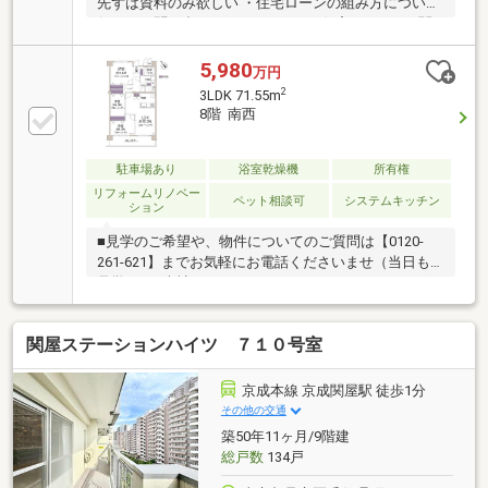
先ずは資料のみ欲しい ・住宅ローンの組み方について
何でもお問い合わせください。□■□住宅ローン□■□関
連会社に住宅ローン専門会社を擁し、金融のプロフェ
ッショナルによる安心のサポートを実現。 資金計画か
5,980
万円
ら物件購入まで、ワンストップでお客様の理想の暮ら
2
3LDK 71.55m
しを叶えます。 ローン審査が不安な方も安心してご相
8階 南西
談ください。□■□透明性・シンプルな取引・コストパ
フォーマンスを心がけています□■□ベテラン営業マン
が対応いたします。しつこい営業は致しませんので、
駐車場あり
浴室乾燥機
所有権
ご安心ください。リモート面談も実施中！まずはご連
リフォームリノベー
ペット相談可
システムキッチン
ション
絡ください。
■見学のご希望や、物件についてのご質問は【0120-
261-621】までお気軽にお電話くださいませ（当日も
見学可）■当社は、スター・マイカ・ホールディング
ス（東証プライム上場）のグループ会社です○令和8年
7月29日 リフォーム済み『アフターサービス保証
関屋ステーションハイツ ７１０号室
付』 ＊ 特典 ＊給排水設備・水廻りなどのアフタ
ーサービス期間を“2年→最長10年”に延長いたします。
詳細はお問い合わせください。※本特典は、予告なく
京成本線 京成関屋駅 徒歩1分
変更または終了する場合がございます。・クロス・
その他の交通
CF・フローリング張替・建具交換・キッチン交換・ユ
築50年11ヶ月/9階建
ニットバス交換・トイレ交換・洗面台交換・給湯器交
総戸数
134戸
換・照明取付など