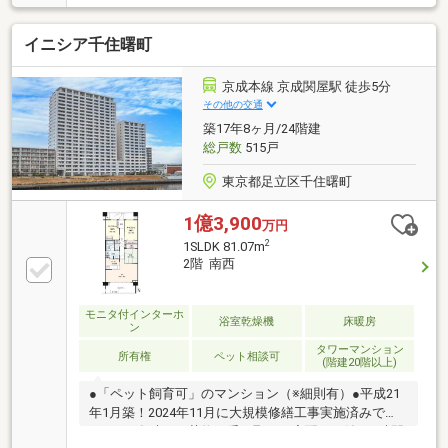
ット飼育可（細則有）○ホテルライクな内廊下設計○5
階部分／角部屋につき通風良好○バルコニーは３か所
イニシア千住曙町
合計30.26㎡【リノベーション内容】■システムキッチ
ン、ユニットバス(浴室換気乾燥暖房機付)、トイレ(温
水洗浄便座付)、洗面化粧台交換 ■全室フローリン
京成本線 京成関屋駅 徒歩5分
グ、クロス張替■建具、照明器具、給湯器(追焚機能
その他の交通
付)、下駄箱交換■防水パン設置■ハウスクリーニング
築17年8ヶ月/24階建
（2026年7月完成済み）
総戸数
515戸
東京都足立区千住曙町
1億3,900
万円
2
1SLDK 81.07m
2階 南西
モニタ付インターホ
浴室乾燥機
床暖房
ン
タワーマンション
所有権
ペット相談可
(階建20階以上)
●「ペット飼育可」のマンション（※細則有）●平成21
年1月築！2024年11月に大規模修繕工事実施済みで
す。●不在時にも荷物が受け取れる宅配BOX付●24時間