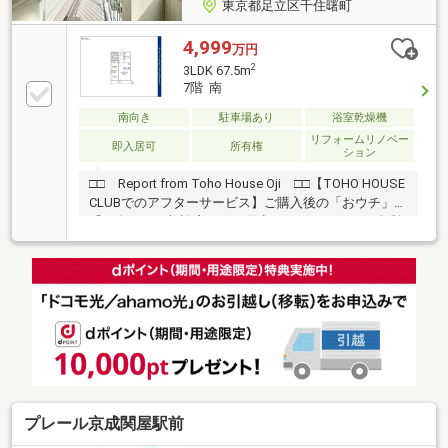
東京都足立区千住曙町
4,999
万円
2
3LDK 67.5m
7階 南
南向き
駐車場あり
浴室乾燥機
リフォームリノベー
即入居可
所有権
ション
□□ Report from Toho House Oji □□【TOHO HOUSE
CLUBでのアフターサービス】ご購入後の「おウチ」と
「お金」のご相談窓口をご用意しております！・金利
上昇時のリスクヘッジ、借換え相談、繰上返済のタイ
ミング、各種保険の見直し・・・etc・おウチの設備保
証や定期点検、駆け付けサービス・・・etc購入前のタ
イミングは勿論、購入後のご不安につきましてもご相
談可能です！まずはお気軽に現地をご覧下さいませ。
物件の詳細について、ご見学希望のお客様は下記番号
までお気軽にご連絡下さい。お問い合わせ専用フリー
ダイヤル ： ０１２０－１０４－５７０
プレール京成関屋駅前