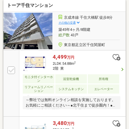
トーア千住マンション
発計画区域内！新たな街づくりが進む注目エリアです
♪～工事中でも内見可能です！～※工事状況により内見
できない場合があります。リノベーション後引渡し
京成本線 千住大橋駅 徒歩8分
（2026年8月下旬完了予定）■システムキッチン■ユニ
その他の交通
ットバス（追焚機能付）■洗面化粧台■トイレ■給湯器■
築45年4ヶ月/8階建
フローリング■壁、天井クロス、他
総戸数
43戸
東京都足立区千住関屋町
4,499
万円
2
2LDK 54.88m
2階 東
モニタ付インターホ
浴室乾燥機
所有権
ン
リフォームリノベー
システムキッチン
エレベーター
ション
～弊社では無料オンライン相談を実施しております。
お気軽にご相談ください～●北千住まで徒歩圏内！●食
洗機・浴室乾燥機等のタイパ家電付●ホテルライクな
エコカラットと間接照明♪ご見学希望の方は赤色『見
学予約』から。資料請求はオレンジ色『資料請求』を
3,480
万円
クリック。直接のお問い合わせは03-6905-9710まで。
2