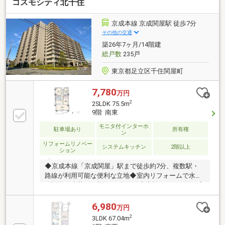
コスモシティ北千住
CLUBが将来サポート。お客様一人ひとりの安心を守る
ため、いつもずっと人生に寄り添い、豊かな未来を支
え続けます。◆ローン相談大歓迎！頭金0円からの購
京成本線 京成関屋駅 徒歩7分
入も可能◆将来のライフイベントを見据え、無理のな
その他の交通
い資金計画をプロがアドバイス。お問合せは【資料請
築26年7ヶ月/14階建
求】又は【フリーダイヤル】へお気軽にお問い合わせ
総戸数
235戸
ください。
東京都足立区千住関屋町
7,780
万円
2
2SLDK 75.5m
9階 南東
モニタ付インターホ
駐車場あり
所有権
ン
リフォームリノベー
システムキッチン
2階以上
ション
◆京成本線「京成関屋」駅まで徒歩約7分、複数駅・
路線が利用可能な便利な立地◆室内リフォームで水回
り設備や内装を一新(2026年3月)◆家族でゆったりと寛
げる約17帖のLDK◆対面式キッチンで会話を楽しみな
がお料理が可能◆家事の負担を軽減する食洗器搭載キ
6,980
万円
ッチン◆多用途に使用可能なリビング続きの洋室◆全
2
3LDK 67.04m
居室6帖以上の広さでプライベート空間も充実◆スト