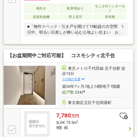
モニタ付インターホ
南向き
駐車場あり
ン
浴室乾燥機
即入居可
所有権
■「物件スペック・引き戸を開けて13帖超の大空間 1
日中、明るい日差しが舞い込む心地よい住まい お子
様の笑顔と笑い声を近くで感じながら家事を・食洗
機、浴室乾燥機付き 家事の負担を減らして家族の時
間をより長く■立地・ビッグターミナル「北千住」駅
【お盆期間中ご対応可能】 コスモシティ北千住
も生活圏 大手町、霞ケ関、銀座へ乗り換えなしで通
勤・デパ地下も大型スーパーも揃う便利な北千住駅
前 ■共用部・オートロック×宅配BOXつき 忙しい日
東京メトロ千代田線 北千住駅 徒
常を支える設備が揃っています■かんたんネット予約
歩13分
がお勧めです（1）【見学予約する】ボタンをタップ
その他の交通
（2）ご希望の見学日時・集合場所をクリックで 予約
築26年7ヶ月/地上14階地下1階建
完了
総戸数
234戸
東京都足立区千住関屋町
7,780
万円
2
3LDK 75.5m
9階 南