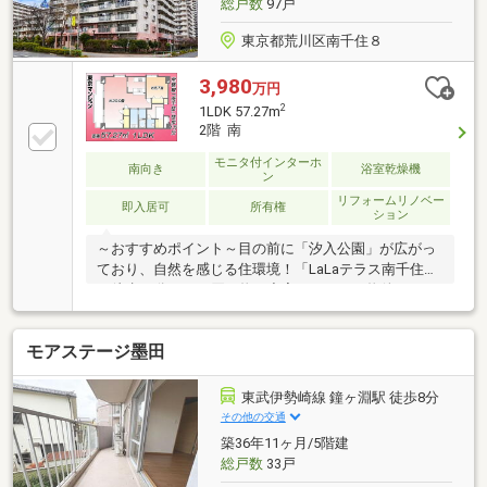
総戸数
97戸
東京都荒川区南千住８
3,980
万円
2
1LDK 57.27m
2階 南
モニタ付インターホ
南向き
浴室乾燥機
ン
リフォームリノベー
即入居可
所有権
ション
～おすすめポイント～目の前に「汐入公園」が広がっ
ており、自然を感じる住環境！「LaLaテラス南千住」
も徒歩10分で、お買い物も充実します！～物件スペッ
ク～◆1992年築・新耐震基準◆住宅ローン減税対象
◆JR等3路線「南千住」駅 徒歩15分◆1LDK 専有面積
モアステージ墨田
57.27㎡◆2017年フルリフォーム済◆キッチンにはIH
コンロ完備～当社の強み～◆頭金0円から購入可!長期
低金利50年ローン◆提携銀行多数、住宅ローンご相談
東武伊勢崎線 鐘ヶ淵駅 徒歩8分
下さい◆車でまとめてご案内!自宅まで送迎も可
その他の交通
築36年11ヶ月/5階建
総戸数
33戸