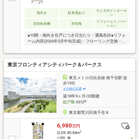
モニタ付インターホ
南向き
駐車場あり
ン
リフォームリノベー
浴室乾燥機
所有権
ション
●10階・南向き住戸につき日当たり・通風良好●リフォ
ーム内容(2026年5月中旬完成)・フローリング交換・ク
ロス交換・キッチン新規交換(ディスポーザー、ビルト
イン食洗器搭載)・浴室交換(浴室乾燥機搭載)・洗面化
粧台交換・トイレ交換・建具交換・網戸張替・ハウス
東京フロンティアシティパーク＆パークス
クリーニング 他●キッチンには生ごみ処理機(ディス
ポーザー)搭載●浴室には雨の日にも洗濯物を乾かせる
浴室乾燥機搭載●バルコニーにはスロップシンク搭
東京メトロ日比谷線 南千住駅 徒
載。バルコニーのお掃除等に便利です●充実の共用施
歩19分
設(一部有料)・ゲストルーム(洋室・和室)・キッチンコ
その他の交通
ート・ブックバー・キッズルーム・シアタールーム・
築18年9ヶ月/20階建
ミュージックキャビン他
総戸数
635戸
東京都荒川区南千住８
6,980
万円
2
2LDK 80.84m
13階 東