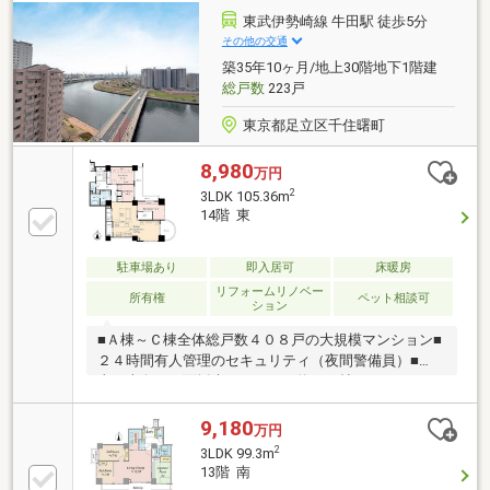
交換 ・ユニットバス交換・洗面台交換 ・トイ
東武伊勢崎線 牛田駅 徒歩5分
レ交換・建具交換 ・クロス貼替・フローリング
その他の交通
張替、等眺望は永続的に保証されるものではございま
築35年10ヶ月/地上30階地下1階建
せん。
総戸数
223戸
東京都足立区千住曙町
8,980
万円
2
3LDK 105.36m
14階 東
駐車場あり
即入居可
床暖房
リフォームリノベー
所有権
ペット相談可
ション
■Ａ棟～Ｃ棟全体総戸数４０８戸の大規模マンション■
２４時間有人管理のセキュリティ（夜間警備員）■
東・南向き２面採光のＬＤＫは約２２帖■キッチンに
は食洗器とＩＨクッキングヒーター■２４時間ゴミ出
し可能■ペット飼育可（細則有り）■ホテルライクな内
9,180
万円
廊下設計－ 室内リノベーション内容－ 2021年8月実
2
3LDK 99.3m
施済・システムキッチン交換・浴室交換・トイレ交
13階 南
換 ・洗面台交換 ・フローリング張替え ・全室ク