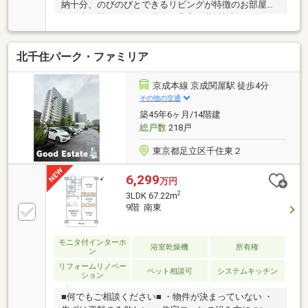
納十分、のびのびとできるリビングが特徴のお部屋で
す。大規模マンション特有の豊富な共用施設もあり、
幅広い年齢層の方が充実した生活が送れます。（細則
あり）【ラウンジ・キッズルーム・キッチンスタジ
北千住パーク・ファミリア
オ・フィットネススタジオ etc.】【その他専有面積】
ポーチ面積：5.39㎡ 、トランクルーム面積：0.69㎡
京成本線 京成関屋駅 徒歩4分
その他の交通
築45年6ヶ月/14階建
総戸数
218戸
東京都足立区千住東２
6,299
万円
2
3LDK 67.22m
9階 南東
モニタ付インターホ
浴室乾燥機
所有権
ン
リフォームリノベー
ペット相談可
システムキッチン
ション
■何でもご相談ください■ ・物件が決まっていない ・