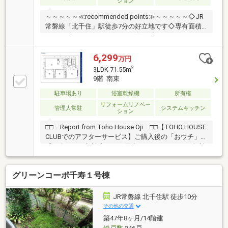
ション
～～～～～≪recommended points≫～～～～～◇JR
常磐線「北千住」駅徒歩7分の好立地です◇専有面積
67.22平米、3LDKのゆとりある住戸◇フルリノベーシ
ョンで生まれ変わった上質な空間◇食洗機や浴室乾燥
機など充実の設備◇総戸数219世帯の規模を誇る良好
6,299
万円
な管理体制～～～～～～～～～～～～～～～～～～～
2
3LDK 71.55m
～～～◆頭金0円から購入可!長期低金利50年ローン!◆
9階 南東
提携銀行多数、住宅ローンご相談下さい!◆車でまとめ
てご案内!自宅まで送迎も可!◆年中無休!即日対応させ
駐車場あり
浴室乾燥機
所有権
ていただきます!◆5000円QUOプレゼントキャンペー
リフォームリノベー
管理人常駐
システムキッチン
ション
ン♪◆フジテレビ等でCM放映♪
□□ Report from Toho House Oji □□【TOHO HOUSE
CLUBでのアフターサービス】ご購入後の「おウチ」と
「お金」のご相談窓口をご用意しております！・金利
上昇時のリスクヘッジ、借換え相談、繰上返済のタイ
ミング、各種保険の見直し・・・etc・おウチの設備保
グリーンコーポ千寿１号棟
証や定期点検、駆け付けサービス・・・etc購入前のタ
イミングは勿論、購入後のご不安につきましてもご相
談可能です！まずはお気軽に現地をご覧下さいませ。
JR常磐線 北千住駅 徒歩10分
物件の詳細について、ご見学希望のお客様は下記番号
その他の交通
までお気軽にご連絡下さい。お問い合わせ専用フリー
築47年8ヶ月/14階建
ダイヤル ： ０１２０－６６１－０４０