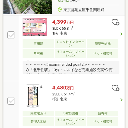
総戸数
246戸
東京都足立区千住関屋町
4,399
万円
2
3LDK 65.8m
1階 南東
モニタ付インターホ
専用庭
浴室乾燥機
ン
リフォームリノベー
所有権
ペット相談可
ション
～～～～～≪recommended points≫～～～～～
◇「北千住駅」10分・マルイなど商業施設充実!◇商業
施設を含む大規模再開発が進行中です!◇65.80㎡・リ
ビングは南東向き・14畳です!◇在宅ワークにも便利な
デスクスペース付き!◇ペットOK・緑豊かな専用庭付
4,480
万円
きのお部屋です!～～～～～～～～～～～～～～～～～
2
2SLDK 61.4m
～～～～～◆頭金0円から購入可!長期低金利50年ロー
6階 南東
ン!◆提携銀行多数、住宅ローンご相談下さい!◆車で
まとめてご案内!自宅まで送迎も可!◆年中無休!即日対
応させていただきます!◆5000円QUOプレゼントキャ
駐車場あり
浴室乾燥機
所有権
ンペーン♪◆フジテレビ等でCM放映♪
リフォームリノベー
管理人常駐
ペット相談可
ション