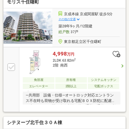
モリス千住曙町
京成本線 京成関屋駅 徒歩5分
その他の交通
築28年9ヶ月/12階建
総戸数
37戸
東京都足立区千住曙町
4,998
万円
2
2LDK 63.82m
2階 南西
角部屋
所有権
システムキッチン
エレベーター
2階以上
宅配ボックス
―共用部 設備・仕様―オートロック対応エントラン
ス不在時も荷物が受け取れる宅配ＢＯＸ防犯に配慮し
た防犯カメラ４駅７路線利用可能。通勤・通学に便利
な立地です。東京メトロ千代田線「北千住」駅徒歩１
６分京成本線「京成関屋」駅徒歩５分東武スカイツリ
シテヌーブ北千住３０Ａ棟
ーライン「堀切」駅徒歩５分・「牛田」駅徒歩５分新
規リノベーション（２０２６年７月完了）・キッチン