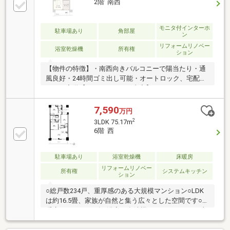
2階 南西
ックルームや居室としても使用可能な約4帖の納戸
◆WICを含む全居室収納でスッキリとした住空間◆洗
濯物も乾きやすく採光も期待できる南東向きバルコニ
モニタ付インターホ
駐車場あり
角部屋
ン
ー◆「千寿第八小学校」まで徒歩約3分と無理なく通
リフォームリノベー
学可能◆「三徳汐入店」まで徒歩約6分
浴室乾燥機
所有権
ション
【物件の特徴】・南西向きバルコニーで陽当たり・通
風良好・24時間ゴミ出し可能・オートロック、宅配ボ
ックス完備【リノベーション内容】・システムキッチ
ン交換（食洗機付）・洗面化粧台交換・ユニットバス
交換（浴室乾燥機付）・給湯器交換（追焚付）・トイ
7,590
万円
レ交換・洗濯パン交換・照明器具交換・建具交換・フ
2
3LDK 75.17m
ローリング貼替・フロアタイル貼替・クロス貼替・専
6階 西
有部内給排水管更新・ハウスクリーニング等《アフタ
ーサービス保証付》～住んでからでも安心・安全をサ
ポート～ 水まわりトラブルは365日対応で安心です。
駐車場あり
浴室乾燥機
床暖房
詳しくはお問い合わせ下さい！
リフォームリノベー
所有権
システムキッチン
ション
○総戸数234戸、重厚感のある大規模マンション○LDK
は約16.5畳、家族が自然と集う広々とした空間です○床
暖房や1418サイズの浴室、食洗機など、ワンランク上
の充実した設備♪○ウォークインクローゼットを新設
し、豊富な収納スペースをご用意○千住大川端地区開