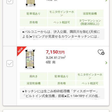
モニタ付インターホ
駐車場あり
浴室乾燥機
ン
タワーマンション
所有権
ペット相談可
(階建20階以上)
●バルコニーからは、汐入公園、隅田川を除む(天候に
よる)●リビングが見渡せるカウンターキッチンには生
ごみ処理機ディスポーザー搭載●共用廊下にはトラン
クルーム有●24時間有人管理(夜間は警備員にて管理)●
ペット飼育可(使用細則有)●リビングダイニングはエコ
7,150
万円
カラット仕様●充実の共用施設・リバービューサロ
2
3LDK 81.21m
ン・キッチンスタジオ・TDサロン・TDスタジオ・ミ
6階 南
ュージックキャビン・シネソニック・匠庵・ヘブンリ
ースイート・キッズパレット・来客用駐車場・洗車場
モニタ付インターホ
南向き
駐車場あり
ン
浴室乾燥機
所有権
ペット相談可
●キッチンには生ごみ粉砕処理機「ディスポーザー」
「ビルトイン式食洗機」搭載●広々14×18サイズの低床
タイプの浴室には浴室乾燥機有り！雨の日にも洗濯物
が乾かせます●アルコーブには0.57㎡の専用トランクル
ーム搭載●一部リフォーム履歴有・2022年ビルトイン