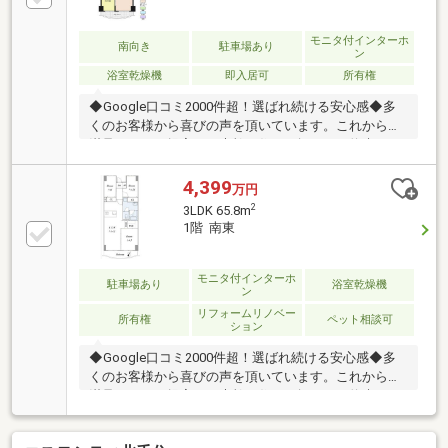
モニタ付インターホ
南向き
駐車場あり
ン
浴室乾燥機
即入居可
所有権
◆Google口コミ2000件超！選ばれ続ける安心感◆多
くのお客様から喜びの声を頂いています。これからも
満足されるご提案で、素敵な住まい探しをお約束しま
す。◆購入はゴールではなく幸せな未来へのスタート
◆住み始めてからの不安や悩みも、TOHO HOUSE
4,399
万円
CLUBが将来サポート。お客様一人ひとりの安心を守る
2
3LDK 65.8m
ため、いつもずっと人生に寄り添い、豊かな未来を支
1階 南東
え続けます。◆ローン相談大歓迎！頭金0円からの購
入も可能◆将来のライフイベントを見据え、無理のな
い資金計画をプロがアドバイス。お問合せは【資料請
モニタ付インターホ
駐車場あり
浴室乾燥機
ン
求】又は【フリーダイヤル】へお気軽にお問い合わせ
リフォームリノベー
ください。
所有権
ペット相談可
ション
◆Google口コミ2000件超！選ばれ続ける安心感◆多
くのお客様から喜びの声を頂いています。これからも
満足されるご提案で、素敵な住まい探しをお約束しま
す。◆購入はゴールではなく幸せな未来へのスタート
◆住み始めてからの不安や悩みも、TOHO HOUSE