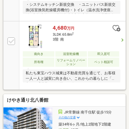
・システムキッチン新規交換 ・ユニットバス新規交
換(浴室換気乾燥暖房機付)・トイレ（温水洗浄便座
付）新規交換 ・洗面化粧台新規交換 ・給湯器新規
交換・配管交換 ・フローリング張替え ・全室クロ
ス貼替 ・建具交換 ・玄関収納設置■敷地内に公
4,680
万円
園・テニスコートあり■南西向きバルコニー ■宅配ボ
2
3LDK 65.8m
ックス■保育園・小学校まで徒歩３分圏内■ローソン Ｈ
3階 南
足立千住関屋町店まで徒歩４分(約280m)■ダイエー 千
寿曙町店まで徒歩９分(約690m)■せきや保育園まで徒
歩３分(約190m)■足立区立千寿第八小学校まで徒歩２
南向き
浴室乾燥機
即入居可
分(約100m)■愛里病院まで徒歩７分（約500ｍ）
リフォームリノベー
所有権
ペット相談可
ション
私たち東宝ハウス城東は不動産売買を通じて、お客様
一人一人と誠実に向き合い、これからの暮らしに「安
心」と「満足」をお届けし続けていきます。
けやき通り北八番館
JR常磐線 南千住駅 徒歩15分
その他の交通
築34年6ヶ月/地上2階地下2階建