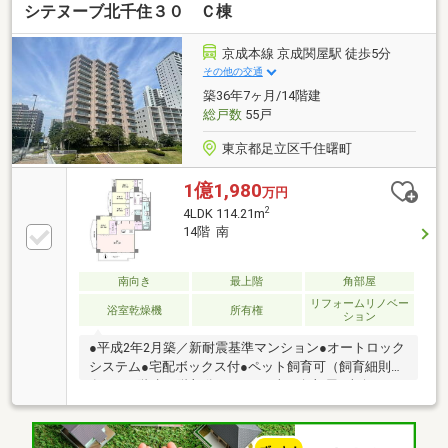
シテヌーブ北千住３０ Ｃ棟
食洗器交換・2024年キッチンIH交換・2025年浴室乾燥
機、ウォシュレット交換●24時間365日有人管理につき
管理体制良好（夜間は警備員対応）●充実した共用施
京成本線 京成関屋駅 徒歩5分
設有り(一部有料)・ゲストルーム(ヘブンリースイー
その他の交通
ト、匠庵)・リバービューサロン・キッチンスタジオ・
築36年7ヶ月/14階建
ミュージックキャビン・キッズパレット 等
総戸数
55戸
東京都足立区千住曙町
1億1,980
万円
2
4LDK 114.21m
14階 南
南向き
最上階
角部屋
リフォームリノベー
浴室乾燥機
所有権
ション
●平成2年2月築／新耐震基準マンション●オートロック
システム●宅配ボックス付●ペット飼育可（飼育細則
有）●14階建14階部分、4LDK、南西角部屋●南向きに
つき日当たり良好●雨の日などに心強い浴室乾燥機付●
食器洗浄乾燥機付【リフォーム内容】○システムキッ
チン交換（食洗機付）○トイレ交換（温水洗浄便座