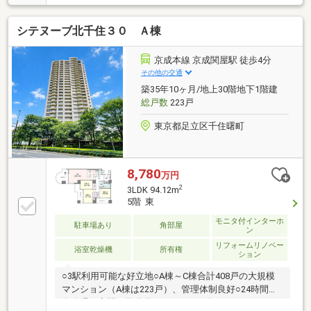
プレス「北千住」駅まで徒歩11分●モニター付オート
ロック●宅配ボックス●ペット飼育可（細則有）●14.88
シテヌーブ北千住３０ Ａ棟
㎡の専用庭・11.16㎡のテラス付（無償）●0.5㎡のトラ
ンクルーム付（専有部分、無償）●1418サイズのバス
ルーム（浴室乾燥機付）●ウォークインクローゼット
京成本線 京成関屋駅 徒歩4分
付●リビング床暖房●玄関周りのプライバシーを確保し
その他の交通
やすい玄関ポーチ・ガーデンポーチ※自転車置場利用
築35年10ヶ月/地上30階地下1階建
料：月額200円（空あり/令和8年6月現在）
総戸数
223戸
東京都足立区千住曙町
8,780
万円
2
3LDK 94.12m
5階 東
モニタ付インターホ
駐車場あり
角部屋
ン
リフォームリノベー
浴室乾燥機
所有権
ション
○3駅利用可能な好立地○A棟～C棟合計408戸の大規模
マンション（A棟は223戸）、管理体制良好○24時間有
人管理（夜間は警備員）○モニター付オートロック○ペ