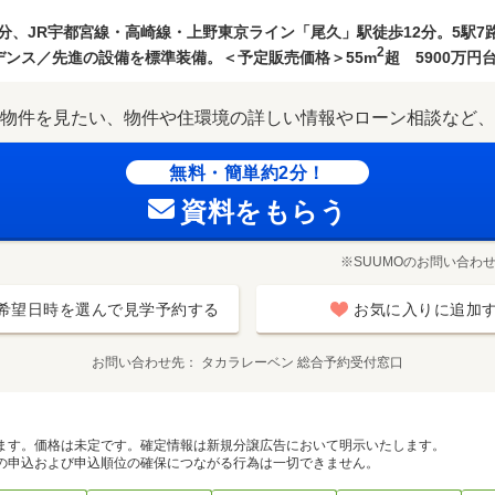
分、JR宇都宮線・高崎線・上野東京ライン「尾久」駅徒歩12分。5駅7
2
ンス／先進の設備を標準装備。＜予定販売価格＞55m
超 5900万円
物件を見たい、物件や住環境の詳しい情報やローン相談など、
無料・簡単約2分！
資料をもらう
※SUUMOのお問い合わ
希望日時を選んで見学予約する
お気に入りに追加
お問い合わせ先
タカラレーベン 総合予約受付窓口
ます。価格は未定です。確定情報は新規分譲広告において明示いたします。
の申込および申込順位の確保につながる行為は一切できません。