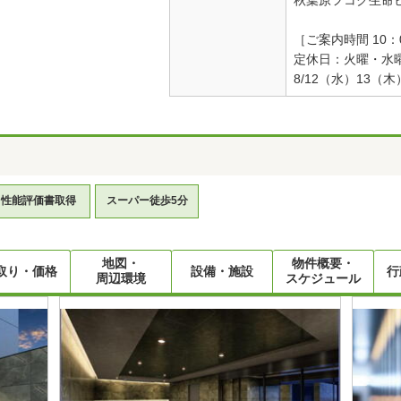
［ご案内時間 10：0
定休日：火曜・水
8/12（水）13
性能評価書取得
スーパー徒歩5分
地図・
物件概要・
取り・価格
設備・施設
行
周辺環境
スケジュール