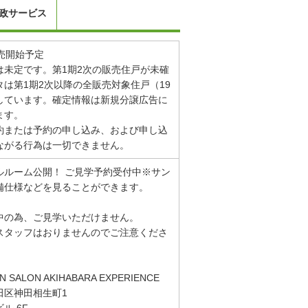
政サービス
販売開始予定
は未定です。第1期2次の販売住戸が未確
は第1期2次以降の全販売対象住戸（19
しています。確定情報は新規分譲広告に
ます。
約または予約の申し込み、および申し込
ながる行為は一切できません。
ルルーム公開！ ご見学予約受付中※サン
備仕様などを見ることができます。
中の為、ご見学いただけません。
スタッフはおりませんのでご注意くださ
SALON AKIHABARA EXPERIENCE
田区神田相生町1
ル 6F