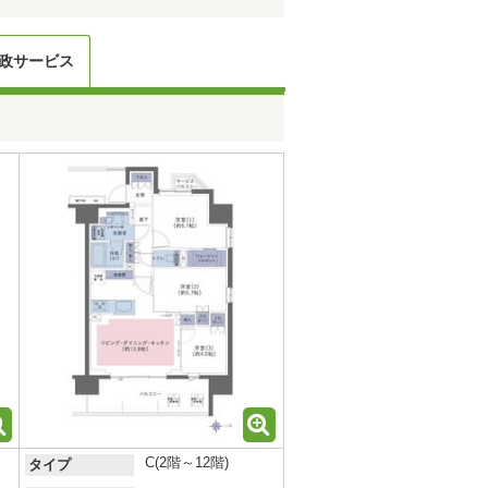
政サービス
C(2階～12階)
タイプ