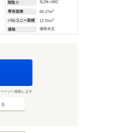
3LDK+WIC
間取り
2
専有面積
68.27m
2
バルコニー面積
12.01m
価格未定
価格
せページへ移動します
する