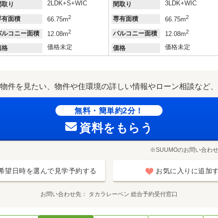
2LDK+S+WIC
3LDK+WIC
間取り
間取り
2
2
専有面積
専有面積
66.75m
66.75m
2
2
バルコニー面積
バルコニー面積
12.08m
12.08m
価格未定
価格未定
価格
価格
物件を見たい、物件や住環境の詳しい情報やローン相談など、
無料・簡単約2分！
資料をもらう
※SUUMOのお問い合わ
希望日時を選んで見学予約する
お気に入りに追加
お問い合わせ先
タカラレーベン 総合予約受付窓口