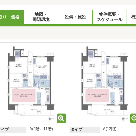
地図・
物件概要・
取り・価格
設備・施設
行
周辺環境
スケジュール
A(2階～11階)
A(12階)
タイプ
タイプ