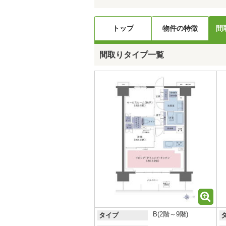
トップ
物件の特徴
間
間取りタイプ一覧
B(2階～9階)
タイプ