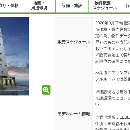
地図・
物件概要・
取り・価格
設備・施設
行
周辺環境
スケジュール
2026年9月下旬 
※価格・販売戸数
定の為、物件データ
販売スケジュール
戸）のものを表記
おいて明示いたし
※販売開始まで契
み順位の確保につ
秋葉原にてサンプ
プルルームでは設
※建設現地は建設
※建設現地には、
い。
モデルルーム情報
ご案内場所：LEBEN 
住所：東京都千代
秋葉原フコク生命ビ