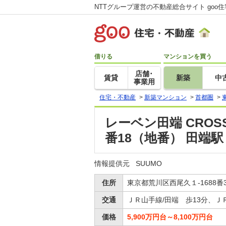
NTTグループ運営の不動産総合サイト goo
借りる
マンションを買う
店舗･
賃貸
新築
中
事業用
住宅・不動産
>
新築マンション
>
首都圏
>
レーベン田端 CROSS
番18（地番） 田端
情報提供元
SUUMO
住所
東京都荒川区西尾久１-1688番3
交通
ＪＲ山手線/田端 歩13分、Ｊ
価格
5,900万円台～8,100万円台