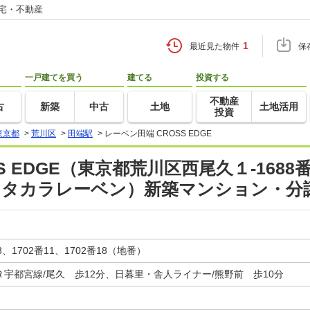
住宅・不動産
1
最近見た物件
保
一戸建てを買う
建てる
投資する
不動産
古
新築
中古
土地
土地活用
投資
東京都
>
荒川区
>
田端駅
>
レーベン田端 CROSS EDGE
 EDGE（東京都荒川区西尾久１-1688番3
駅 タカラレーベン）新築マンション・
、1702番11、1702番18（地番）
Ｒ宇都宮線/尾久 歩12分、日暮里・舎人ライナー/熊野前 歩10分