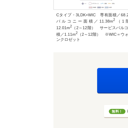
Cタイプ・3LDK+WIC 専有面積／68.
2
バルコニー面積／11.38m
（1
2
12.01m
（2～12階） サービスバル
2
積／1.11m
（2～12階） ※WIC＝ウ
ンクロゼット
無料！