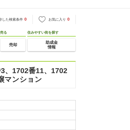
0
0
存した検索条件
お気に入り
売る
住みやすい街を探す
助成金
売却
情報
、1702番11、1702
分譲マンション