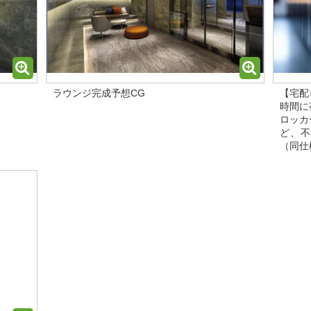
ラウンジ完成予想CG
【宅配
時間に
ロッカ
ど、不
（同仕