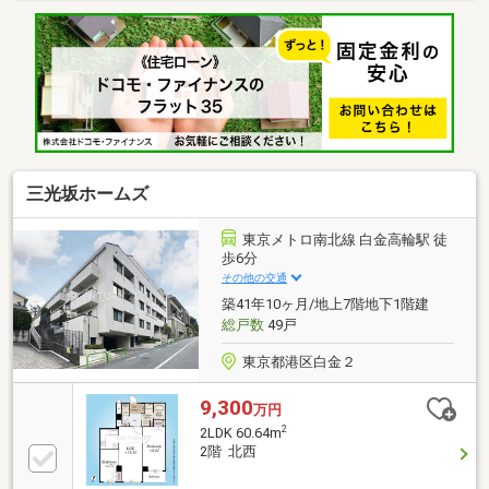
三光坂ホームズ
東京メトロ南北線 白金高輪駅 徒
歩6分
その他の交通
築41年10ヶ月/地上7階地下1階建
総戸数
49戸
東京都港区白金２
9,300
万円
2
2LDK 60.64m
2階 北西