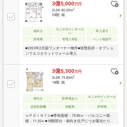
す（天候による）・間取り：１LDK・専有面積：５
3億5,000
万円
５．８９㎡（トランクルーム０．４３㎡含む）・ウォ
2
2LDK 82.02m
ークインクローゼット・シューズインクローゼット○
39階 南
キッチン・ガラストップ3口コンロ・ディスポーザ・
食器洗浄乾燥機・浄水器一体型混合水栓・カップボー
ド○浴室・フルオートバス・浴室暖房乾燥機
モニタ付インターホ
南向き
即入居可
ン
所有権
管理人常駐
ペット相談可
■2023年2月築ワンオーナー物件■状態良好・オプショ
ンでエコカラットウォール導入
3億5,300
万円
2
3LDK 75.83m
18階 南
モニタ付インターホ
南向き
駐車場あり
ン
浴室乾燥機
床暖房
所有権
≪ＰＯＩＮＴ≫■専有面積：75.83㎡・バルコニー面
積：11.20㎡■18階部分・南向き住戸につき陽当たり良
好■首都高反対向きの静かなお部屋■東京建物・住友不