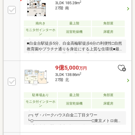
2
3LDK 185.28m
27階 南
南向き
最上階
角部屋
モニタ付インターホ
浴室乾燥機
床暖房
ン
■白金台駅徒歩5分、白金高輪駅徒歩6分の利便性□自然
教育園やプラチナ通りを身近にする上質な住環境■最
上階・南西角住戸｜歴史と品格を受け継ぐ白金二丁
目、緑と静けさに包まれた住環境｜プラチナ通りや白
金アエルシティ、日常を彩る商業施設が生活圏｜北里
9億5,000
万円
大学病院や東京都庭園美術館、自然教育園を身近にす
2
3LDK 138.86m
るロケーション｜約40.8帖のLDKを中心に、185㎡超な
27階 北
らではのゆとりある住空間｜最上階・南西角住戸なら
ではの開放感と、四季や時間の移ろいを望む眺望｜三
菱地所レジデンス・野村不動産旧分譲、竹中工務店施
駐車場あり
最上階
角部屋
工｜白金の象徴となる邸宅で、上質な都心生活を叶え
モニタ付インターホ
浴室乾燥機
床暖房
ン
る一邸
┏┓ザ・パークハウス白金二丁目タワー
┗□━━━━━━━━━━━━━━━□東京メトロ南北
線『白金台』駅 徒歩5分□2018年7月築□総戸数172戸
□コンシェルジュサービスあり□各階ゴミ置き場あり