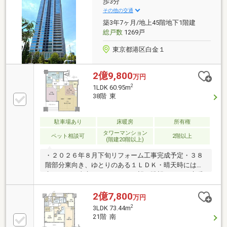
ビングと一体利用可能◎収納豊富な間取設計◎充実の
歩3分
仕様設備【空室】一部内装リフォーム中ですがご案内
その他の交通
可能です。お気軽に直接担当者までお問合せくださ
築3年7ヶ月/地上45階地下1階建
い。070-5343-9074
総戸数
1269戸
東京都港区白金１
2億9,800
万円
2
1LDK 60.95m
38階 東
駐車場あり
床暖房
所有権
タワーマンション
ペット相談可
2階以上
(階建20階以上)
・２０２６年８月下旬リフォーム工事完成予定・３８
階部分東向き、ゆとりのある１ＬＤＫ・晴天時には東
京タワー、東京スカイツリーを望む眺望・ＬＤに床暖
房あり・クワトロセキュリティシステム、２４時間監
視システム・コンシェルジュサービス（一部有償）■
2億7,800
万円
リフォーム内容・キッチン交換・トイレ交換・クロス
2
3LDK 73.44m
張替え・トイレ／洗面所クッションフロア交換・エコ
21階 南
カラット設置（玄関・リビング）・室内クリーニング