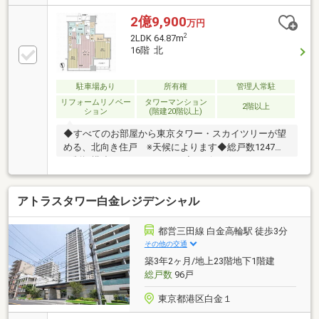
ォークインクローゼット等の充実した収納スペース◆
廊下の面積が少なく、居室にもゆとりのある間取り設
2億9,900
万円
計◆玄関外にはトランクルームが完備◆キッチンには
2
2LDK 64.87m
生ゴミを処理するディスポーザーが装備◆ゲストルー
16階 北
ム、ゴルフレンジ、フィットネススタジオ等の充実し
た共用スペース◆多彩なサービスを展開されるコンシ
ェルジュサービス◆玄関外にはトランクルームスペー
駐車場あり
所有権
管理人常駐
ス◆収納が充実した三面鏡の洗面化粧台◆浴室乾燥機
リフォームリノベー
タワーマンション
2階以上
ション
(階建20階以上)
付きのオートバスシステム
◆すべてのお部屋から東京タワー・スカイツリーが望
める、北向き住戸 ※天候によります◆総戸数1247戸
の制振構造タワーマンション◆リビングにはエコカラ
ットを採用 ◆長谷工コミュニティによる24時間有人
管理◆ホテルライクなコンシェルジュサービス◆各階
アトラスタワー白金レジデンシャル
クリーンステーションがございます◆一部リフォーム
実施（2026年6月完了予定）クロス張替、エアコン交
換、トイレ交換等◆ペット飼育可（細則有）【多種多
都営三田線 白金高輪駅 徒歩3分
彩な共用施設】スカイテラス／パーティールーム／ゲ
その他の交通
ストルームゴルフレンジ／スカイラウンジ／シアター
築3年2ヶ月/地上23階地下1階建
ルームフィットネススタジオ／キッズラウンジスタデ
総戸数
96戸
ィルーム／カンファレンスルーム
東京都港区白金１