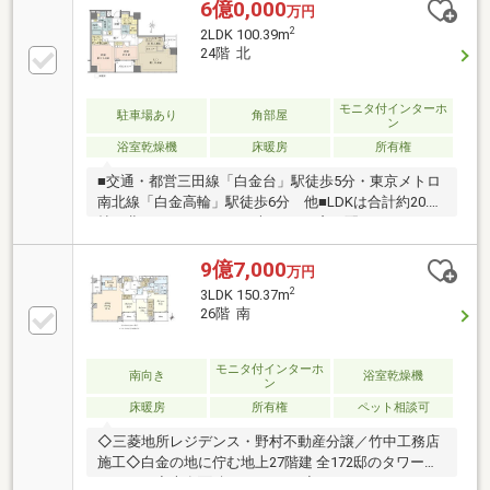
23.2帖・LDはハイサッシ・電動カーテン仕様・リビン
6億0,000
万円
グ・各洋室の最大天井高2.7m・SIC・WIC有▼設備・床
2
2LDK 100.39m
暖房(LDK・主寝室)・天井カセット型エアコン(LD・各
24階 北
洋室)・食洗機／ディスポーザー・乾燥機付1620サイ
ズ浴室・2ボウル洗面台■ ご希望の住まい探しをお手伝
いします ━━━━━・・・物件の詳細・ご相談はお気
モニタ付インターホ
駐車場あり
角部屋
ン
軽にお問い合わせください。
浴室乾燥機
床暖房
所有権
■交通・都営三田線「白金台」駅徒歩5分・東京メトロ
南北線「白金高輪」駅徒歩6分 他■LDKは合計約20.8
帖。北から西にかけて、大きなFIX窓が配されていま
す。■LD・各洋室は天井高約2.7mの開放的な空間。■
全居室、キッチン、トイレ、洗面室、廊下に床暖房付
9億7,000
万円
き。■ウォークイン＆シューズインクローゼット、納
2
3LDK 150.37m
戸など収納豊富な間取り。■ディスポーザーや食器洗
26階 南
乾燥機、浴室暖房乾燥機など室内設備充実。■4重のセ
キュリティ＆24時間有人管理体制(夜間警備員)。■プラ
イバシーに配慮された内廊下設計。■各居住フロアに
モニタ付インターホ
南向き
浴室乾燥機
ン
24時間ゴミ出し可能なダストスペース有り。■ペット
床暖房
所有権
ペット相談可
飼育可(細則有り)。
◇三菱地所レジデンス・野村不動産分譲／竹中工務店
施工◇白金の地に佇む地上27階建 全172邸のタワーレ
ジデンス◇専有面積：150.37m2◇3LDK＋3WIC＋SIC