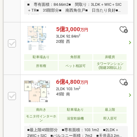
■ 専有面積：84.66m2■ 間取り：3LDK＋WIC＋SIC
＋TR■ 35階部分■ 南西角住戸■ 日当たり良好■
玄関横にトランクルームあり■ リビングダイニング
に温水式床暖房あり■ 浴室乾燥機■ 食器洗浄機
(Miele)・浄水器・ディスポーザーあり■ オートロッ
5億3,000
万円
クシステム■ TVモニター付インターフォン■ 防犯
2
3LDK 92.84m
カメラ設置■ 24時間有人管理■ 充実した共用施設
20階 西
■ フロントサービス（一部有償）※サービス内容は変
更になる可能性がございます。■ 宅配ボックス有
駐車場あり
角部屋
床暖房
タワーマンション
所有権
ペット相談可
(階建20階以上)
6億4,800
万円
2
2LDK 103.1m
45階 南
南向き
駐車場あり
最上階
モニタ付インターホ
浴室乾燥機
即入居可
ン
■最上階45階部分 ■専有面積：103.1m2 ■2LDK＋
2WIC＋SIC ■バルコニー面積：7m2 ■天井高3.2mの