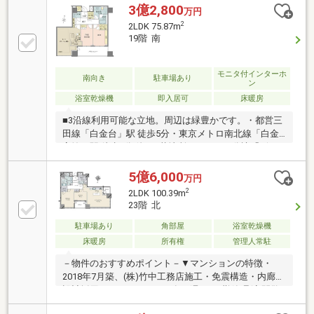
┏┓最上階プレミアムフロア
3億2,800
万円
┗□━━━━━━━━━━━━━━━□3LDK+WIC+SIC□
2
2LDK 75.87m
室内リフォーム実施(2025年10月下旬完了済) ・キッ
19階 南
チン交換 ・ユニットバス、浴室乾燥機、洗面化粧台
交換 ・建具交換、クロス貼替 ・シーリング交
換 ・フローリング張替 ・ハウスクリーニング
モニタ付インターホ
南向き
駐車場あり
ン
浴室乾燥機
即入居可
床暖房
■3沿線利用可能な立地。周辺は緑豊かです。・都営三
田線「白金台」駅 徒歩5分・東京メトロ南北線「白金
高輪」駅 徒歩6分 他■三菱地所レジデンス分譲「ザ・
パークハウス」 2018年7月築、地上27階建・免震タ
ワーレジデンス。■ホテルライクなコンシェルジュサ
5億6,000
万円
ービスあり。■地上19階部分、全居室南向きの2LDK住
2
2LDK 100.39m
戸。陽当り・通風・眺望良好。■天井高約2700mm(全
23階 北
居室)。■ウォークイン＆シューズインクローゼット、
トランクルームなど、収納豊富。■床暖房(LD)や天井
駐車場あり
角部屋
浴室乾燥機
埋込エアコン(全居室)が備わり、快適な住空間。■食器
床暖房
所有権
管理人常駐
洗乾燥機やディスポーザー、浴室乾燥機など、充実の
－物件のおすすめポイント－▼マンションの特徴・
設備あり。
2018年7月築、(株)竹中工務店施工・免震構造・内廊下
設計採用・コンシェルジュ有・週7の日勤管理(夜間警
備員)・ペット飼育可(細則有)▼住戸の特徴・LDKは約