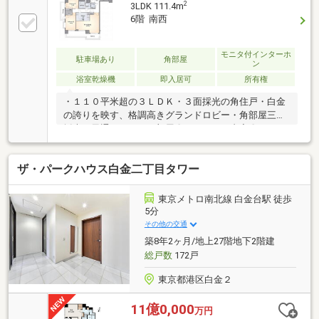
2
3LDK 111.4m
見事なイチョウ並木が続き、 季節を楽しめます・
6階 南西
「マルエツプチ」 などのスーパーや薬局も沿道にあ
り 日常の買い物もスマートに済ませられます■かん
たんネット予約がお勧めです■(1) 【見学予約する】ボ
モニタ付インターホ
駐車場あり
角部屋
ン
タンをタップ(2) ご希望の見学日時・集合場所をクリ
浴室乾燥機
即入居可
所有権
ックで 予約完了
・１１０平米超の３ＬＤＫ・３面採光の角住戸・白金
の誇りを映す、格調高きグランドロビー・角部屋三面
採光で風通しのいいお部屋〇リフォーム内容〇―2026
年 7月中旬完成―キッチン交換、浴室乾燥機交換、ユ
ニットバス交換、トイレ交換、 洗面化粧台交換、給湯
ザ・パークハウス白金二丁目タワー
器交換、建具交換 、タイル貼替、 全室クロス貼替、ダ
ウンライト追加 間接照明追加、 クリーニング 等
東京メトロ南北線 白金台駅 徒歩
5分
その他の交通
築8年2ヶ月/地上27階地下2階建
総戸数
172戸
東京都港区白金２
11億0,000
万円