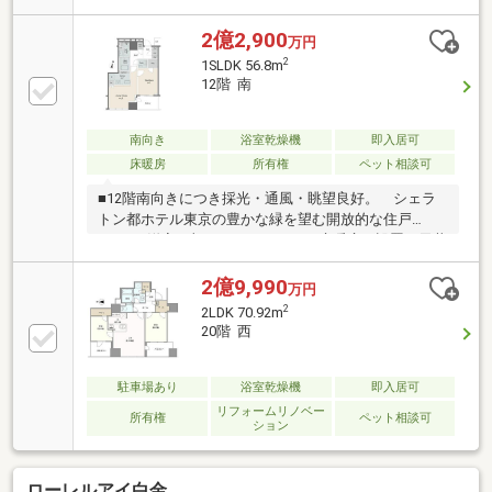
＋N◇八芳園の緑、富士山を望む眺望（天候による）
◇ガラスと天然石を用いた水晶をイメージした外観デ
2億2,900
万円
ザイン◇二層吹き抜けの開放感のあるエントランスホ
2
1SLDK 56.8m
ール◇自然の趣と端正な人工美が調和する四季の庭◇
12階 南
ペット飼育可能（管理規約による制限あり）
南向き
浴室乾燥機
即入居可
床暖房
所有権
ペット相談可
■12階南向きにつき採光・通風・眺望良好。 シェラ
トン都ホテル東京の豊かな緑を望む開放的な住戸
■LDK・洋室に加え、キッチンにも床暖房を設置。天井
カセットエアコンも備えた快適仕様■免震構造採用。
各居住フロアに24時間ゴミ出し可能なダストスペース
2億9,990
万円
あり■梁が少なく効率的な間取り。約7.1畳の洋室もゆ
2
2LDK 70.92m
とりある広さ■別邸のような2階ラウンジも魅力。セカ
20階 西
ンドハウス・投資用にも適したサイズ感■ホテル至近
で空港アクセスも良好。管理体制の安心感と日々の暮
らしやすさも兼ね備えています▽ご内覧空室の物件と
駐車場あり
浴室乾燥機
即入居可
なります。当社の諸費用企画は諸費用欄をご参照くだ
リフォームリノベー
所有権
ペット相談可
ション
さい（他社様物件を含みます）。
ローレルアイ白金