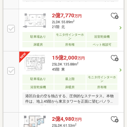
利便性を備えた、地上45階建て総戸数1247戸の大規模
タワーレジデンスです。
2億7,770
万円
2
2LDK 55.89m
21階 北
モニタ付インターホ
駐車場あり
浴室乾燥機
ン
床暖房
所有権
ペット相談可
15億2,000
万円
2
2SLDK 135.88m
45階 東
モニタ付インターホ
駐車場あり
最上階
ン
浴室乾燥機
床暖房
所有権
港区白金の空を独占する、圧倒的なステータス。本物
件は、地上45階から東京タワーを正面に望むパノラマ
ビューが最大の魅力です。135㎡を超えるゆとりある
2LDKの間取りには、大型のWICやSICを完備。さら
に、分譲時より人気の高い「白金ザ・スカイ」の中で
2億4,980
万円
も希少な高層階ユニットです。白金高輪駅から徒歩3
2
2SLDK 61.53m