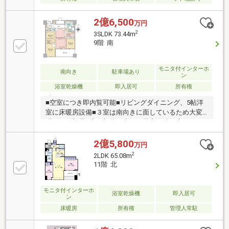
2億6,500
万円
2
3SLDK 73.44m
9階 南
モニタ付インターホ
南向き
駐車場あり
ン
浴室乾燥機
即入居可
所有権
■空室につき即内覧可能■リビングダイニング、5帖洋
室に床暖房設備■３室は南向きに面しているため大変
明るいお部屋■廊下部分が少なく居室面積が広くとら
れております■キッチンにはディスポーザー設備■天井
高も最大２５５０ｃｍ確保されております■５帖もし
2億5,800
万円
くは４．５帖の洋室をリビングと一体利用することに
2
2LDK 65.08m
より１５帖以上のリビングとなり広々利用できます◇
11階 北
市街地再開発事業により誕生したシンボルマンショ
ン。整備された歩道がありお子様も安心です◇敷地面
積11000㎡超、制震構造マンション◇24時間有人管理
モニタ付インターホ
浴室乾燥機
即入居可
ン
◇敷地内にスーパーがあり大変便利です◇ペット飼育
床暖房
所有権
管理人常駐
可◇ゲストルームなど充実した共用施設