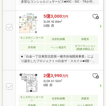
多彩なコンシェルジュサービス■WIC・SIC・TRが付い
た収納豊富な間取り■床暖房（LD)やディスポーザー等
暮らしを支える室内設備■通風・陽当たり良好なお部
屋位置■WIC・SIC・TRが付いた収納豊富な間取り～大
5億3,000
万円
規模レジデンスならではの充実した共用施設～・スカ
2
3LDK 92.84m
イラウンジ ・パーティルーム ・オーナーズスイー
20階 西
ト・シアタールーム ・フィットネスジム ・ゴルフ
ラウンジ・キッズラウンジ ・カンファレンスルー
ム ・ゲストルーム・敷地内にリンコスあり(営業時間
モニタ付インターホ
浴室乾燥機
床暖房
ン
9：00～22：00）
タワーマンション
所有権
ペット相談可
(階建20階以上)
■「白金一丁目東部北部第一種市街地開発事業」によ
り誕生したプロジェクト≪白金ザ・スカイ≫■6階・北
西角住戸■野村不動産株式会社 他4社 分譲■大林・長
谷工建設共同企業体 施工■株式会社梓設計 設計
■2023年2月完成■総戸数：1，247戸■RC（鉄筋コンク
2億3,990
万円
リート）造 (一部鉄骨造)45階地下1階建て■宅配
2
2LDK 61.53m
ボックス有■内廊下設計■オートロックシステム■TVモ
6階 西
ニター付インターフォン
モニタ付インターホ
浴室乾燥機
床暖房
ン
所有権
管理人常駐
ペット相談可