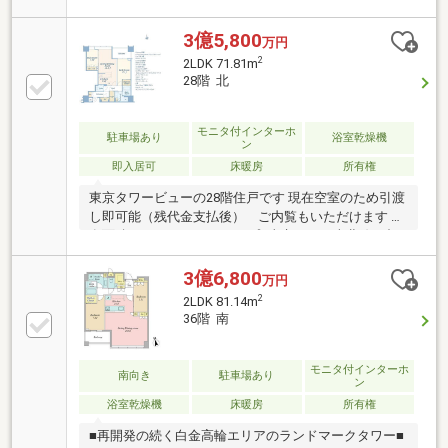
動産・野村不動産 他2社 旧分譲■大林・長谷工建設共
同企業体 施工■2023年2月完成■管理員：日勤■総戸
3億5,800
万円
数：1247戸■SRC造 45階地下1階建 ■宅配ボックス有
2
2LDK 71.81m
■内廊下設計■各階ゴミ置き場有（※粗大ごみは除く）■
28階 北
フロントサービス（一部有償）
モニタ付インターホ
駐車場あり
浴室乾燥機
ン
即入居可
床暖房
所有権
東京タワービューの28階住戸です 現在空室のため引渡
し即可能（残代金支払後） ご内覧もいただけます 専
有面積71.81m2の2LDKタイプ■東京メトロ南北線・都
営三田線「白金高輪」駅徒歩3分■分譲会社：東京建物
(株)・住友不動産(株)・野村不動産(株)他■クワトロセ
3億6,800
万円
キュリティシステム■内廊下設計・コンシェルジュサ
2
2LDK 81.14m
ービス（8:00～21:00）・各階クリーンステーション・
36階 南
宅配ボックス【共用部分】フィットネスジム、ゴルフ
レンジ、パーティルーム、スタディルーム、シアター
ルーム、スタジオ、キッズラウンジ、カンファレンス
モニタ付インターホ
南向き
駐車場あり
ン
ルーム、スカイラウンジ、オーナーズスイート、ゲス
浴室乾燥機
床暖房
所有権
トルーム等
■再開発の続く白金高輪エリアのランドマークタワー■