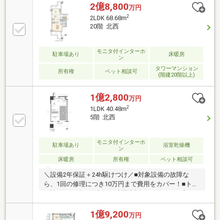
2億8,800
万円
2
2LDK 68.68m
20階 北西
モニタ付インターホ
駐車場あり
床暖房
ン
タワーマンション
所有権
ペット相談可
(階建20階以上)
1億2,800
万円
2
1LDK 40.48m
5階 北西
モニタ付インターホ
駐車場あり
浴室乾燥機
ン
床暖房
所有権
ペット相談可
＼設備2年保証＋24h駆けつけ／■対象設備の故障な
ら、1回の修理につき10万円まで費用をカバー！■トイ
レ詰まりや鍵の紛失も24時間体制でサポート。プロが
原則1時間以内に駆けつけ、60分以内の基本作業も無
料。※設備保証は引渡後1ヶ月は対象外。上限超過分や
1億9,200
万円