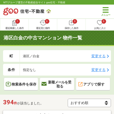
NTTグループ運営の不動産総合サイト goo住宅・不動産
1
0
0
0
最近検索した条件
最近見た物件
保存した条件
お気に入り
港区白金の中古マンション 物件一覧
町
変更する
港区／白金
条件
変更する
指定なし
新着メールを受
検索条件を保存
アプリで探す
取る
394
件
が該当しました。