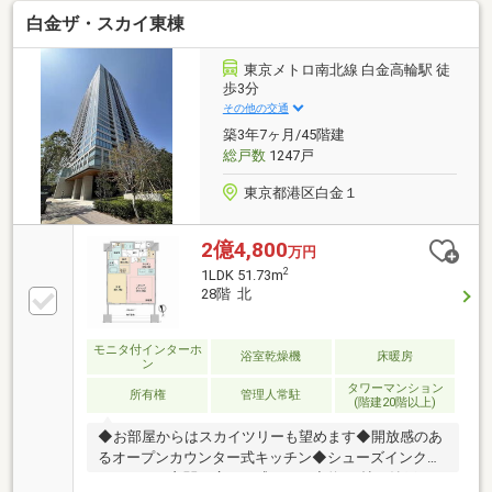
白金ザ・スカイ東棟
東京メトロ南北線 白金高輪駅 徒
歩3分
その他の交通
築3年7ヶ月/45階建
総戸数
1247戸
東京都港区白金１
2億4,800
万円
2
1LDK 51.73m
28階 北
モニタ付インターホ
浴室乾燥機
床暖房
ン
タワーマンション
所有権
管理人常駐
(階建20階以上)
◆お部屋からはスカイツリーも望めます◆開放感のあ
るオープンカウンター式キッチン◆シューズインクロ
ークにより玄関が広々と感じます◆約0.8帖の納戸、ウ