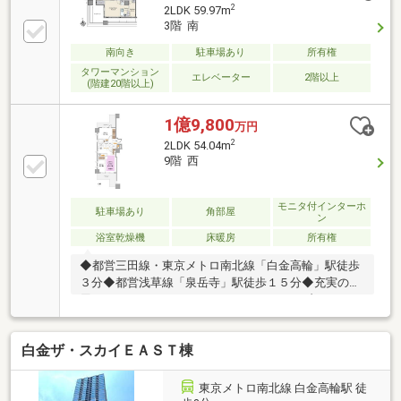
駆けつけ部品代等は実費。 【0120-261-621】までお気
2
2LDK 59.97m
軽にお電話くださいませ（当日も見学可） スター・マ
3階 南
イカ・レジデンスは、スター・マイカ・ホールディン
グス（東証プライム上場）のグループ会社です
南向き
駐車場あり
所有権
タワーマンション
エレベーター
2階以上
(階建20階以上)
1億9,800
万円
2
2LDK 54.04m
9階 西
モニタ付インターホ
駐車場あり
角部屋
ン
浴室乾燥機
床暖房
所有権
◆都営三田線・東京メトロ南北線「白金高輪」駅徒歩
３分◆都営浅草線「泉岳寺」駅徒歩１５分◆充実の共
用スペース：エントランスラウンジ、ライブラリーホ
ール、ラウンジホール◆２４時間セキュリティシステ
ム◆ペット飼育可※飼育規則あり◆宅配ボックス、２
白金ザ・スカイＥＡＳＴ棟
４時間ゴミ出し可能【リフォーム内容】全室クロス貼
替・水栓交換・ダウンライト設置・ハウスクリーニン
グ等◎９階・西向き・日照良好◎約４．０帖洋室はリ
東京メトロ南北線 白金高輪駅 徒