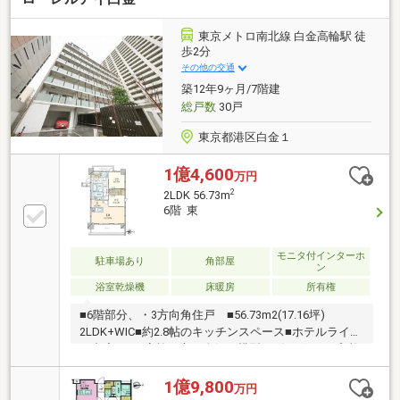
東京メトロ南北線 白金高輪駅 徒
歩2分
その他の交通
築12年9ヶ月/7階建
総戸数
30戸
東京都港区白金１
1億4,600
万円
2
2LDK 56.73m
6階 東
モニタ付インターホ
駐車場あり
角部屋
ン
浴室乾燥機
床暖房
所有権
■6階部分、・3方向角住戸 ■56.73m2(17.16坪)
2LDK+WIC■約2.8帖のキッチンスペース■ホテルライク
な内廊下■ご家族の方に人気な横型リビングタイプ■複
数駅、複数路線 利用可能！■平成25年12月新築 ・ 近鉄
不動産株式会社 旧分譲■充実したセキュリティシステ
1億9,800
万円
ム ◇防犯カメラ ◇カラーモニター付インターホ