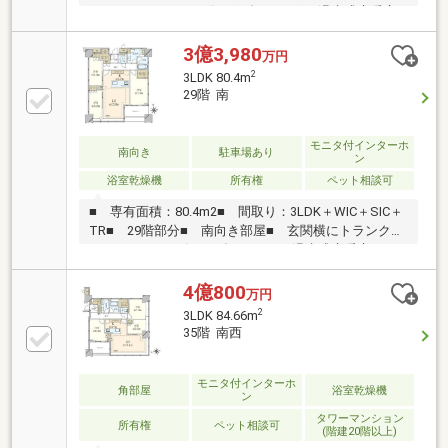
クルームあり■ リビングダイニングに温水式床暖房
あり■ 浴室乾燥機■ 食器洗浄機・浄水器・ディスポ
ーザーあり■ オートロックシステム■ TVモニター
3億3,980
万円
付インターフォン■ 防犯カメラ設置■ 24時間有人管
2
3LDK 80.4m
理■ 充実した共用施設■ 宅配ボックス有■ 内廊下
29階 南
設計■ フロントサービス（一部有償）※サービス内容
は変更になる可能性がございます。
モニタ付インターホ
南向き
駐車場あり
ン
浴室乾燥機
所有権
ペット相談可
■ 専有面積：80.4m2■ 間取り：3LDK＋WIC＋SIC＋
TR■ 29階部分■ 南向き部屋■ 玄関横にトランクル
ームあり■ リビングダイニングに温水式床暖房あり
■ 浴室乾燥機■ 食器洗浄機・浄水器・ディスポーザ
ーあり■ オートロックシステム■ TVモニター付イ
4億800
万円
ンターフォン■ 防犯カメラ設置■ 24時間有人管理
2
3LDK 84.66m
■ 宅配ボックス有■ 内廊下設計■ フロントサービ
35階 南西
ス（一部有償）※サービス内容は変更になる可能性が
ございます。
モニタ付インターホ
角部屋
浴室乾燥機
ン
タワーマンション
所有権
ペット相談可
(階建20階以上)