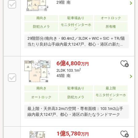
29階 南
南向き
駐車場あり
オートロック
モニタ付インターホ
防犯カメラ
所有権
ン
29階部分/南向き・80.4m2／3LDK＋WIC＋SIC ＋TR/陽
当たり良好山手線内最大1247戸、都心・港区の新たな
ランドマーク
6億4,800
万円
2
2LDK 103.1m
45階 南
南向き
駐車場あり
最上階
モニタ付インターホ
オートロック
防犯カメラ
ン
最上階・天井高3.2mの空間・専有面積：103.1m2山手
線内最大1247戸、都心・港区の新たなランドマーク
1億5,780
万円