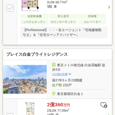
2
2LDK 60.71m
ン ◇ディンプルキー ◇玄関ドアダブルロック ◇
5階 東
防犯サムターン ◇鎌デッド錠 ◇玄関ドア・窓に防
犯センサー(FIX窓除く)
浴室乾燥機
即入居可
所有権
システムキッチン
カウンターキッチン
エレベーター
【Professional】・・・全エージェント『宅地建物取
引士』＆『住宅ローンアドバイザー』
プレイス白金ブライトレジデンス
東京メトロ南北線 白金高輪駅 徒
歩2分
その他の交通
築21年3ヶ月/20階建
総戸数
220戸
東京都港区白金１
2億360
万円
2
2SLDK 71.05m
16階 南