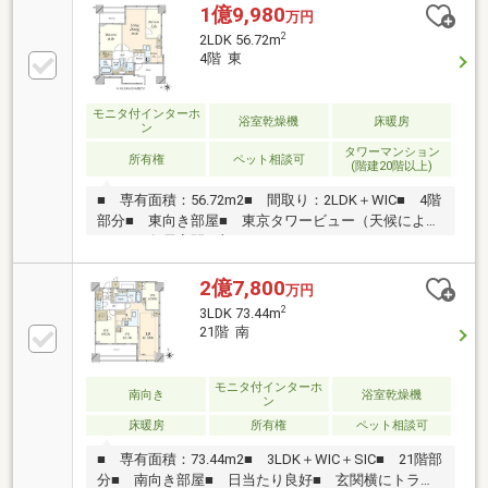
内容は変更になる可能性がございます。■充実した共
1億9,980
万円
用施設■山手線内最大1247戸、都心・港区の新たなラ
2
2LDK 56.72m
ンドマーク■2つのタワーの1階と2階部分に、白金高輪
4階 東
での都市生活を彩る商業ゾーンを設置。 タワー間に
は、街の中心となる賑わいと憩いの広場を設けていま
す。
モニタ付インターホ
浴室乾燥機
床暖房
ン
タワーマンション
所有権
ペット相談可
(階建20階以上)
■ 専有面積：56.72m2■ 間取り：2LDK＋WIC■ 4階
部分■ 東向き部屋■ 東京タワービュー（天候によ
る）■ 各居室開口部あり■ オートロックシステム
■ TVモニター付インターフォン■ 防犯カメラ設置
■ 24時間有人管理■ 宅配ボックス有■ 内廊下設計
2億7,800
万円
■ フロントサービス（一部有償）※サービス内容は変
2
3LDK 73.44m
更になる可能性がございます。■ 充実した共用施設
21階 南
■ 山手線内最大1247戸、都心・港区の新たなランド
マーク■ 白金高輪駅徒歩3分で都内の主要な駅への良
好なアクセス
モニタ付インターホ
南向き
浴室乾燥機
ン
床暖房
所有権
ペット相談可
■ 専有面積：73.44m2■ 3LDK＋WIC＋SIC■ 21階部
分■ 南向き部屋■ 日当たり良好■ 玄関横にトラン