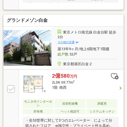
空間 ■約23.5帖の広々としたLDK ■リフォーム
（2025年5月完了） ・LDKと洋室（東側）間仕切り
壁設置（間取り1LDKや2LDK） ・カーテンレース設
グランドメゾン白金
置 ・壁タイル施工（LDKの一部、玄関の一部）
■ オートロックシステム ■ TVモニター付インタ
ーフォン ■ 防犯カメラ設置 ■ 24時間有人管理
東京メトロ南北線 白金台駅 徒歩
3分
その他の交通
築13年9ヶ月/地上6階地下1階建
総戸数
53戸
東京都港区白金２
2億580
万円
2
2LDK 69.77m
1階 南西
モニタ付インターホ
浴室乾燥機
床暖房
ン
所有権
ペット相談可
システムキッチン
・全53世帯に対して3つのエレベーター によって分
節されたフロア ⇒独立性・プライベート性を高めた