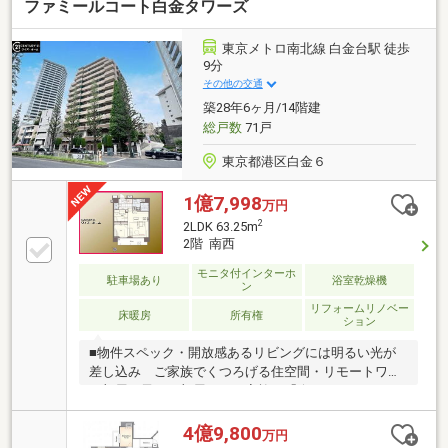
ファミールコート白金タワーズ
東京メトロ南北線 白金台駅 徒歩
9分
その他の交通
築28年6ヶ月/14階建
総戸数
71戸
東京都港区白金６
1億7,998
万円
2
2LDK 63.25m
2階 南西
モニタ付インターホ
駐車場あり
浴室乾燥機
ン
リフォームリノベー
床暖房
所有権
ション
■物件スペック・開放感あるリビングには明るい光が
差し込み ご家族でくつろげる住空間・リモートワー
ク部屋、子ども部屋まで 家族の「今」にぴったりの
使い方ができます・お洋服の仕分けがしやすいお店の
ようなクローゼット■立地・南北線「白金台」駅徒歩9
4億9,800
万円
分 都心への移動もスムーズ・プラチナ通り沿いには