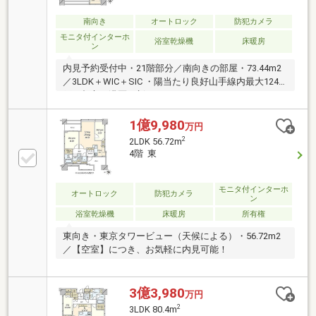
実施 等
南向き
オートロック
防犯カメラ
モニタ付インターホ
浴室乾燥機
床暖房
ン
内見予約受付中・21階部分／南向きの部屋・73.44m2
／3LDK＋WIC＋SIC ・陽当たり良好山手線内最大1247
戸、都心・港区の新たなランドマーク
1億9,980
万円
2
2LDK 56.72m
4階 東
モニタ付インターホ
オートロック
防犯カメラ
ン
浴室乾燥機
床暖房
所有権
東向き・東京タワービュー（天候による）・56.72m2
／【空室】につき、お気軽に内見可能！
3億3,980
万円
2
3LDK 80.4m