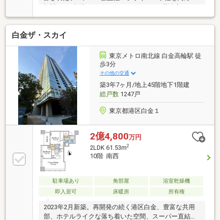
設計・＜4段階セキュリティシステム＞ 風除室・エ
ントランスホール エレベーター・住戸玄関の4か所
で開錠が必要 となる「4段階セキュリティシステ
白金ザ・スカイ
ム」を導入。 来訪者を室内モニターから確認がする
ことができ、 また、来訪者が搭乗するエレベーター
は 【訪問階以外は停止しない】 安心のセキュリテ
東京メトロ南北線 白金高輪駅 徒
ィ仕様となっています。◆各住戸に専用使用トランク
歩3分
ルーム（1階部分） ※月額2，000円（当該住戸）
その他の交通
築3年7ヶ月/地上45階地下1階建
総戸数
1247戸
東京都港区白金１
2億4,800
万円
2
2LDK 61.53m
10階 南西
駐車場あり
角部屋
浴室乾燥機
即入居可
床暖房
所有権
2023年2月新築。再開発の続く港区白金、豊富な共用
部、ホテルライクな落ち着いた空間、スーパー直結の