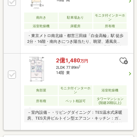
モニタ付インターホ
南向き
駐車場あり
ン
浴室乾燥機
床暖房
所有権
・東京メトロ南北線・都営三田線「白金高輪」駅 徒歩
2分・16階・南向きにつき陽当たり、眺望、通風良
好・桜田通りから一区画奥まった、静かな環境・白金
高輪駅直結の商業施設「白金アエルシティ」に隣接・
南北線延線計画有・サービスルーム・ウォークスルー
2億1,480
万円
クローゼットあり・遮音性に配慮した二重床・二重天
2
2LDK 77.89m
井・総戸数220戸のビッグコミュニティ・ダブルオー
14階 東
トロックシステム、防犯カメラ等、セキュリティ充
実・屋上スカイガーデン、ジャグジースイートなどの
共用施設有
モニタ付インターホ
角部屋
浴室乾燥機
ン
タワーマンション
所有権
ペット相談可
(階建20階以上)
－室内設備－・リビングダイニング：TES温水式床暖
房、TES天井ビルトイン型エアコン・キッチン：ガラ
ストップ三口ガスコンロ、ディスポーザー、食器洗乾
燥機、ビルトイン浄水器・浴室：浴室換気乾燥機、フ
ルオートバス、低床式ユニットバス、換気窓付き、