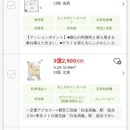
分という利便性に加え、フィットネス、ラウンジ、ス
13階 南西
カイテラスなど、大規模タワーならではの共用施設も
充実。現在は賃貸中（2027年10月退去予定）のため、
将来の居住用としてはもちろん、資産価値を重視する
モニタ付インターホ
角部屋
浴室乾燥機
ン
投資家の方にも最適な、次世代のヴィンテージマンシ
床暖房
所有権
管理人常駐
ョンです。
【マンションポイント】■都心の利便性と落ち着きを
兼ね備えた住まい。■ゲストを迎えるにふさわしい上
質な迎賓空間。■トリプルセキュリティ採用で防犯性
にも配慮。【お部屋のポイント】■二面採光のダイレ
クトウインドウから都心の景色を望む開放的なリビン
3億2,900
万円
グ。■リビング柱部分には大型ミラーを設置し、空間
2
1LDK 55.89m
にさらなる広がりと開放感を演出。■家具配置がしや
35階 北東
すく、暮らしやすさに配慮された間取り。■角住戸な
らではの独立性と、心地よい風が通り抜ける快適な住
まい。
モニタ付インターホ
駐車場あり
浴室乾燥機
ン
タワーマンション
所有権
エレベーター
(階建20階以上)
～交通アクセス～○都営三田線「白金高輪」駅 徒歩
３分○東京メトロ南北線「白金高輪」駅 徒歩３分○都
営大江戸線「麻布十番」駅 徒歩１２分～物件につい
て～・３５階部分・東京タワー・六本木方面を望めま