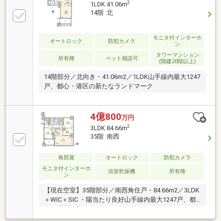
2
1LDK 41.06m
14階 北
モニタ付インターホ
オートロック
防犯カメラ
ン
タワーマンション
所有権
ペット相談可
(階建20階以上)
14階部分／北向き・41.06m2／1LDK山手線内最大1247
戸、都心・港区の新たなランドマーク
4億800
万円
2
3LDK 84.66m
35階 南西
角部屋
オートロック
防犯カメラ
モニタ付インターホ
浴室乾燥機
所有権
ン
【現在空室】35階部分／南西角住戸・84.66m2／3LDK
＋WIC＋SIC ・陽当たり良好山手線内最大1247戸、都
心・港区の新たなランドマーク