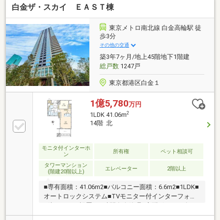
白金ザ・スカイ ＥＡＳＴ棟
1620サイズ・洗面所：三面鏡裏収納付き洗面化粧台、
リネン庫・トイレ：温水洗浄便座、タンクレストイ
レ、手洗いカウンター・専用ポーチ付き（無償）・フ
東京メトロ南北線 白金高輪駅 徒
ラットフロア・天井高約2.5ｍ・約2.35ｍのハイサッ
歩3分
シ・24時間換気システム
その他の交通
築3年7ヶ月/地上45階地下1階建
総戸数
1247戸
東京都港区白金１
1億5,780
万円
2
1LDK 41.06m
14階 北
モニタ付インターホ
所有権
ペット相談可
ン
タワーマンション
エレベーター
2階以上
(階建20階以上)
■専有面積：41.06m2■バルコニー面積：6.6m2■1LDK■
オートロックシステム■TVモニター付インターフォン
■防犯カメラ設置■24時間有人管理■宅配ボックス有■
内廊下設計■フロントサービス（一部有償）※サービス