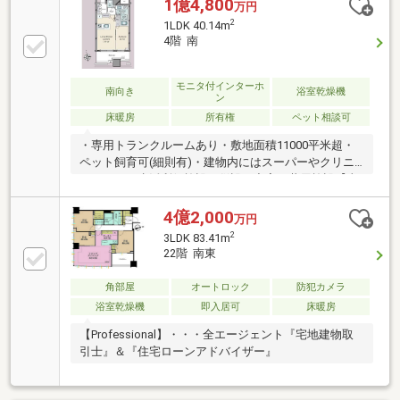
1億4,800
万円
2
1LDK 40.14m
4階 南
モニタ付インターホ
南向き
浴室乾燥機
ン
床暖房
所有権
ペット相談可
・専用トランクルームあり・敷地面積11000平米超・
ペット飼育可(細則有)・建物内にはスーパーやクリニ
ックなどの生活利便施設が併設・充実の共用施設【東
棟2階】・シアタールーム・フィットネススタジオ・
キッズラウンジ・カンファレンスルーム・スタディル
4億2,000
万円
ーム【西棟2階】・フィットネスジム・ゴルフレンジ
2
3LDK 83.41m
【西棟19階】・パーティールーム・ゲストルーム【東
22階 南東
棟27階】・スカイラウンジ・ゲストルーム【屋上】・
スカイテラス
角部屋
オートロック
防犯カメラ
浴室乾燥機
即入居可
床暖房
【Professional】・・・全エージェント『宅地建物取
引士』＆『住宅ローンアドバイザー』