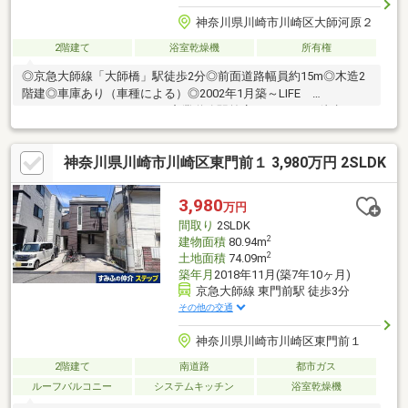
神奈川県川崎市川崎区大師河原２
2階建て
浴室乾燥機
所有権
◎京急大師線「大師橋」駅徒歩2分◎前面道路幅員約15m◎木造2
階建◎車庫あり（車種による）◎2002年1月築～LIFE
INFORMATION～・ローソン産業道路駅前店まで170ｍ 徒歩3
分・まいばすけっと大師橋駅前店まで160ｍ 徒歩2分・川崎市立
殿町小学校まで750ｍ 徒歩10分・川崎市立大師中学校まで230
神奈川県川崎市川崎区東門前１ 3,980万円 2SLDK
ｍ 徒歩3分
3,980
万円
間取り
2SLDK
2
建物面積
80.94m
2
土地面積
74.09m
築年月
2018年11月(築7年10ヶ月)
京急大師線 東門前駅 徒歩3分
その他の交通
神奈川県川崎市川崎区東門前１
2階建て
南道路
都市ガス
ルーフバルコニー
システムキッチン
浴室乾燥機