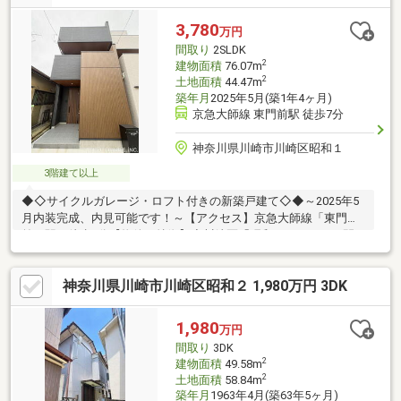
TVモニター付インターホン
3,780
万円
間取り
2SLDK
2
建物面積
76.07m
2
土地面積
44.47m
築年月
2025年5月(築1年4ヶ月)
京急大師線 東門前駅 徒歩7分
神奈川県川崎市川崎区昭和１
3階建て以上
◆◇サイクルガレージ・ロフト付きの新築戸建て◇◆～2025年5
月内装完成、内見可能です！～【アクセス】京急大師線「東門
前」駅 徒歩7分【物件の特徴】◆川崎区「昭和」アドレスの閑
静な住宅街！◆耐震等級：3等級！◆間取りは、2ＬＤＫ＋S＋サ
イクルガレージ＋ロフト・サイクルガレージ、ロフト付き・宅配
神奈川県川崎市川崎区昭和２ 1,980万円 3DK
ボックス付き・玄関に鏡付きの大きい収納・浴室サイズ：1616・
TVモニター付インターホン
1,980
万円
間取り
3DK
2
建物面積
49.58m
2
土地面積
58.84m
築年月
1963年4月(築63年5ヶ月)