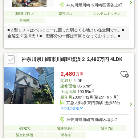
神奈川県川崎市川崎区四谷上町
3階建て以上
都市ガス
システムキッチン
所有権
■２階ＬＤＫはバルコニーに面した明るく心地よい住空間です。■
全居室２面採光！■１階部分の一部は車庫となっております。■小
学校や中学校まで徒歩10分圏内。公園も近く子育て環境良好です
■スーパーやコンビニは徒歩圏内にあり、日々のお買い物が便利
です！※１階建物面積17.21m2には車庫部分8.46m2は含まれませ
神奈川県川崎市川崎区塩浜２ 2,480万円 4LDK
ん。
2,480
万円
間取り
4LDK
2
建物面積
86.67m
2
土地面積
100.59m
築年月
2000年12月(築25年9ヶ月)
京急大師線 東門前駅 徒歩28分
その他の交通
神奈川県川崎市川崎区塩浜２
2階建て
駐車場あり
駐車2台
浴室乾燥機
所有権