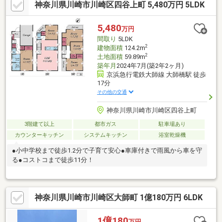
神奈川県川崎市川崎区四谷上町 5,480万円 5LDK
5,480
万円
間取り
5LDK
2
建物面積
124.2m
2
土地面積
59.89m
築年月
2024年7月(築2年2ヶ月)
京浜急行電鉄大師線 大師橋駅 徒歩
17分
その他の交通
神奈川県川崎市川崎区四谷上町
3階建て以上
都市ガス
駐車場あり
カウンターキッチン
システムキッチン
浴室乾燥機
●小中学校まで徒歩1.2分で子育て安心●車庫付きで雨風から車を守
る●コストコまで徒歩11分！
神奈川県川崎市川崎区大師町 1億180万円 6LDK
1億180
万円