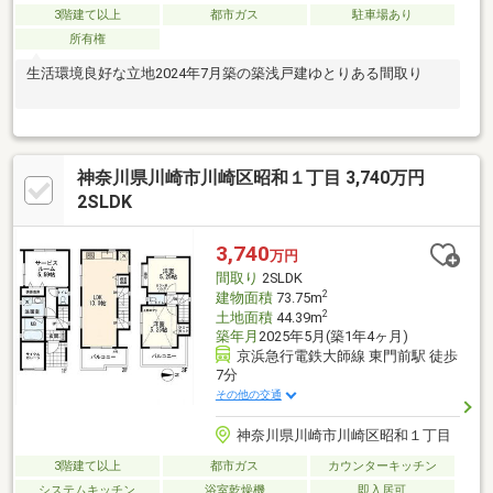
3階建て以上
都市ガス
駐車場あり
所有権
生活環境良好な立地2024年7月築の築浅戸建ゆとりある間取り
神奈川県川崎市川崎区昭和１丁目 3,740万円
2SLDK
3,740
万円
間取り
2SLDK
2
建物面積
73.75m
2
土地面積
44.39m
築年月
2025年5月(築1年4ヶ月)
京浜急行電鉄大師線 東門前駅 徒歩
7分
その他の交通
神奈川県川崎市川崎区昭和１丁目
3階建て以上
都市ガス
カウンターキッチン
システムキッチン
浴室乾燥機
即入居可