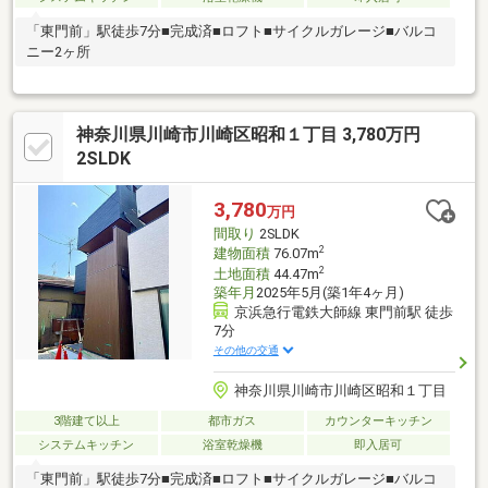
「東門前」駅徒歩7分■完成済■ロフト■サイクルガレージ■バルコ
ニー2ヶ所
神奈川県川崎市川崎区昭和１丁目 3,780万円
2SLDK
3,780
万円
間取り
2SLDK
2
建物面積
76.07m
2
土地面積
44.47m
築年月
2025年5月(築1年4ヶ月)
京浜急行電鉄大師線 東門前駅 徒歩
7分
その他の交通
神奈川県川崎市川崎区昭和１丁目
3階建て以上
都市ガス
カウンターキッチン
システムキッチン
浴室乾燥機
即入居可
「東門前」駅徒歩7分■完成済■ロフト■サイクルガレージ■バルコ