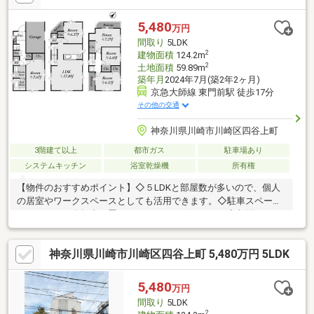
らは公園の四季を感じられます。 ・充実の使用＆設備 食洗機・
浴室乾燥機付き
5,480
万円
間取り
5LDK
2
建物面積
124.2m
2
土地面積
59.89m
築年月
2024年7月(築2年2ヶ月)
京急大師線 東門前駅 徒歩17分
その他の交通
神奈川県川崎市川崎区四谷上町
3階建て以上
都市ガス
駐車場あり
システムキッチン
浴室乾燥機
所有権
【物件のおすすめポイント】◇５LDKと部屋数が多いので、個人
の居室やワークスペースとしても活用できます。◇駐車スペー
ス、バイクや自転車を置くスペースもございます。◇収納スペー
ス豊富です！使う場所にしまえます♪◇2024年建築の築浅戸建て♪
設備も充実しています。◇17.89帖あるリビングは家族がゆったり
神奈川県川崎市川崎区四谷上町 5,480万円 5LDK
過ごすのに十分な広さです♪◇リビング階段なので家族の会話も
自然に増える◎◇コンビニ・スーパーも近く生活に便利な立地
◎◇コストコも徒歩圏の立地。よく利用する方にもおすすめ！◇
5,480
万円
全居室窓有り、陽当たり・風通し良好です♪
間取り
5LDK
2