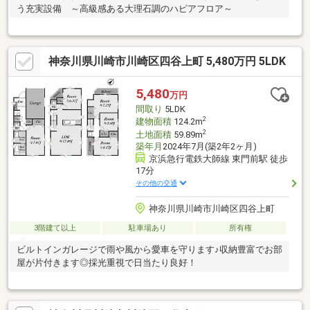
う充実設備 ～高級感ある大理石調のハピアフロア～
神奈川県川崎市川崎区四谷上町 5,480万円 5LDK
5,480
万円
間取り
5LDK
2
建物面積
124.2m
2
土地面積
59.89m
築年月
2024年7月(築2年2ヶ月)
京浜急行電鉄大師線 東門前駅 徒歩
17分
その他の交通
神奈川県川崎市川崎区四谷上町
3階建て以上
駐車場あり
所有権
ビルトインガレージで雨や風から愛車を守ります♪収納豊富でお部
屋が片付きます◎採光重視で日当たり良好！