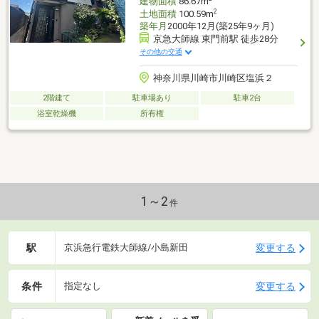
建物面積
86.67m
2
土地面積
100.59m
築年月
2000年12月(築25年9ヶ月)
京急大師線 東門前駅 徒歩28分
その他の交通
神奈川県川崎市川崎区塩浜２
2階建て
駐車場あり
駐車2台
浴室乾燥機
所有権
1～2
件
駅
変更する
京浜急行電鉄大師線/小島新田
条件
変更する
指定なし