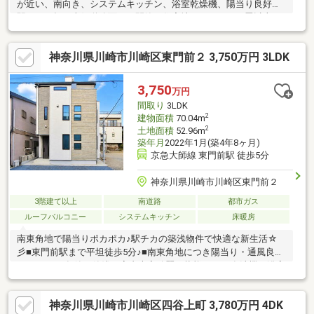
が近い、南向き、システムキッチン、浴室乾燥機、陽当り良好、
駅まで平坦、南側道路面す、閑静な住宅地、ＬＤＫ１５畳以上、
前道６ｍ以上、整形地、シャワー付洗面化粧台、トイレ２ヶ所、
浴室１坪以上、２面以上バルコニー、南面バルコニー、温水洗浄
神奈川県川崎市川崎区東門前２ 3,750万円 3LDK
便座、浴室に窓、ＴＶモニタ付インターホン、都市近郊、前面棟
無、ＩＨクッキングヒーター、３階建以上、都市ガス、小学校 徒
歩10分以内、平坦地、２世帯住宅、可動間仕切り、納戸、オール
3,750
万円
電化
間取り
3LDK
2
建物面積
70.04m
2
土地面積
52.96m
築年月
2022年1月(築4年8ヶ月)
京急大師線 東門前駅 徒歩5分
神奈川県川崎市川崎区東門前２
3階建て以上
南道路
都市ガス
ルーフバルコニー
システムキッチン
床暖房
南東角地で陽当りポカポカ♪駅チカの築浅物件で快適な新生活☆
彡■東門前駅まで平坦徒歩5分♪■南東角地につき陽当り・通風良好
です♪■2022年築の築浅で室内大変綺麗な状態です♪■食洗機や浴室
乾燥機など充実の設備！■スーパーや小学校も近く子育て環境も
良好です♪☆お気軽に「スーモを見て」とお電話下さい♪お問い合
神奈川県川崎市川崎区四谷上町 3,780万円 4DK
わせは⇒0120-776721まで