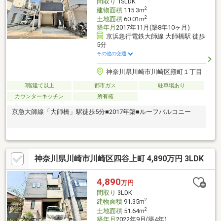
間取り
1SLDK
2
建物面積
115.3m
2
土地面積
60.01m
築年月
2017年11月(築8年10ヶ月)
京浜急行電鉄大師線 大師橋駅 徒歩
5分
その他の交通
神奈川県川崎市川崎区殿町１丁目
3階建て以上
都市ガス
駐車場あり
カウンターキッチン
所有権
京急大師線「大師橋」駅徒歩5分■2017年築■ルーフバルコニー
神奈川県川崎市川崎区四谷上町 4,890万円 3LDK
4,890
万円
間取り
3LDK
2
建物面積
91.35m
2
土地面積
51.64m
築年月
2022年9月(築4年)