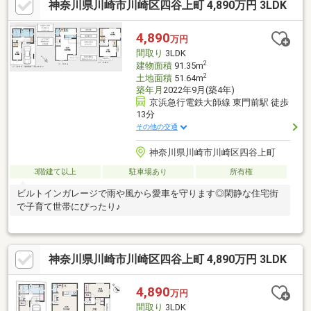
神奈川県川崎市川崎区四谷上町 4,890万円 3LDK
4,890
万円
間取り
3LDK
2
建物面積
91.35m
2
土地面積
51.64m
築年月
2022年9月(築4年)
京浜急行電鉄大師線 東門前駅 徒歩
13分
その他の交通
神奈川県川崎市川崎区四谷上町
3階建て以上
駐車場あり
所有権
ビルトインガレージで雨や風から愛車を守ります◎閑静な住宅街
で子育て世帯にぴったり♪
神奈川県川崎市川崎区四谷上町 4,890万円 3LDK
4,890
万円
間取り
3LDK