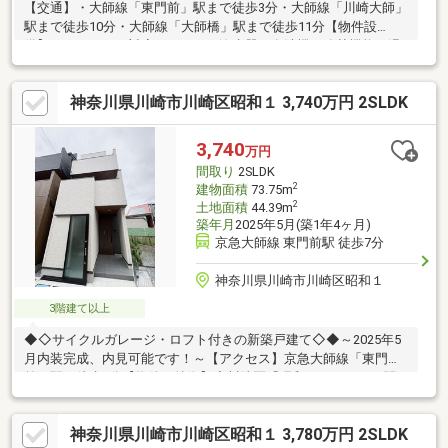
【交通】・大師線「東門前」駅まで徒歩3分・大師線「川崎大師」
駅まで徒歩10分・大師線「大師橋」駅まで徒歩11分【物件設
備】・カードキー対応・グリル・浄水器・食洗機・追焚機能・温
水洗浄便座・24時間換気システム・複層ガラス・モニター付イン
ターホン・床下収納有り【ライフインフォメーション】・ローソ
神奈川県川崎市川崎区昭和１ 3,740万円 2SLDK
ン東門前駅前店まで約200m（徒歩3分）・オーケー川崎大師店ま
で約350m（徒歩5分）・東門前公園まで約180m（徒歩3分）・川
崎市立大師小学校まで約380m（徒歩5分）・川崎市立大師中学校
3,740
万円
まで約430m（徒歩6分）
間取り
2SLDK
2
建物面積
73.75m
2
土地面積
44.39m
築年月
2025年5月(築1年4ヶ月)
京急大師線 東門前駅 徒歩7分
神奈川県川崎市川崎区昭和１
3階建て以上
◆◇サイクルガレージ・ロフト付きの新築戸建て◇◆～2025年5
月内装完成、内見可能です！～【アクセス】京急大師線「東門
前」駅 徒歩7分【物件の特徴】◆川崎区「昭和」アドレスの閑
静な住宅街！◆耐震等級：3等級！◆間取りは、2ＬＤＫ＋S＋サ
イクルガレージ＋ロフト・サイクルガレージ、ロフト付き・宅配
神奈川県川崎市川崎区昭和１ 3,780万円 2SLDK
ボックス付き・玄関に鏡付きの大きい収納・浴室サイズ：1616・