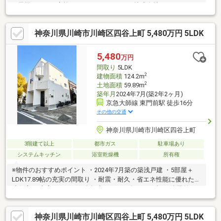
お子様のいるご家族にもおすすめです。～株式会社レジデンス～
ご所有不動産のご売却、お住まいのご購入はお任せ下さい。■資
金計画について■購入条件について■税金について・・・等不動産
神奈川県川崎市川崎区四谷上町 5,480万円 5LDK
に関することなら、どのようなことでもお気軽にご相談ください
インターネット未掲載の物件も多数取り扱っております。お問い
合わせ心よりお待ち申し上げます。
5,480
万円
間取り
5LDK
2
建物面積
124.2m
2
土地面積
59.89m
築年月
2024年7月(築2年2ヶ月)
京急大師線 東門前駅 徒歩16分
その他の交通
神奈川県川崎市川崎区四谷上町
3階建て以上
都市ガス
駐車場あり
システムキッチン
浴室乾燥機
所有権
※物件のおすすめポイント ・2024年7月築の築浅戸建 ・5部屋＋
LDK17.89帖の充実の間取り ・耐震・耐久・省エネ性能に優れた構
造住宅 ・車庫＋バイク・自転車スペース有り（３台?４台駐輪可
能） ・広々としたキッチン・ビルトイン食洗機付き ・採光を重視
し、北西角地で日当たり良好 ・全居室省エネペアガラス・省エネ
神奈川県川崎市川崎区四谷上町 5,480万円 5LDK
ガス給湯器設置 ・全居室＋廊下＋床下に収納有り ・リビング窓か