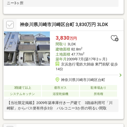
ニー3ヶ所
神奈川県川崎市川崎区台町 3,830万円 3LDK
3,830
万円
間取り
3LDK
2
建物面積
82.8m
2
土地面積
47.77m
築年月
2009年7月(築17年2ヶ月)
京浜急行電鉄大師線 東門前駅 徒歩
14分
神奈川県川崎市川崎区台町
3階建て以上
都市ガス
駐車場あり
システムキッチン
浴室乾燥機
所有権
【当社限定掲載】2009年築車庫付き一戸建て 3路線利用可「川
崎駅」からバス便有停歩3分 バルコニー3か所の明るい間取