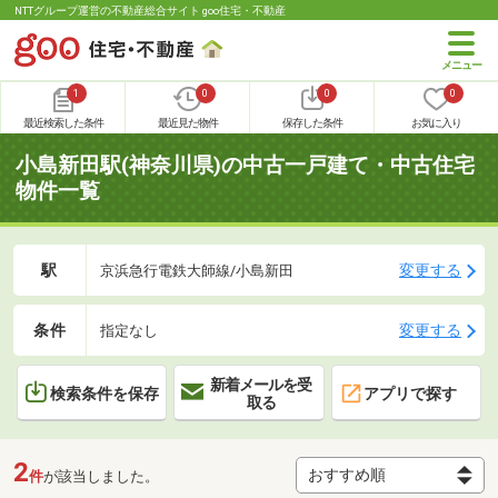
NTTグループ運営の不動産総合サイト goo住宅・不動産
1
0
0
0
最近検索した条件
最近見た物件
保存した条件
お気に入り
小島新田駅(神奈川県)の中古一戸建て・中古住宅
物件一覧
駅
変更する
京浜急行電鉄大師線/小島新田
条件
変更する
指定なし
新着メールを受
検索条件を保存
アプリで探す
取る
2
件
が該当しました。