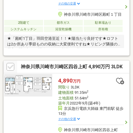
その他の交通
神奈川県川崎市川崎区殿町１丁目
2階建て
都市ガス
駐車場あり
システムキッチン
浴室乾燥機
所有権
★「殿町1丁目」羽田空港至近！！★陽当たり良好です★ロフト
は2か所あり季節ものの収納に大変便利ですね★リビング隣接の
居室は間仕切りを開放してのご利用も可能
神奈川県川崎市川崎区四谷上町 4,890万円 3LDK
4,890
万円
間取り
3LDK
2
建物面積
91.35m
2
土地面積
51.64m
築年月
2022年9月(築4年)
京浜急行電鉄大師線 東門前駅 徒歩
13分
その他の交通
神奈川県川崎市川崎区四谷上町