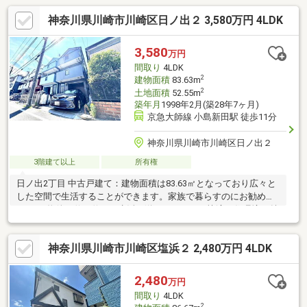
神奈川県川崎市川崎区日ノ出２ 3,580万円 4LDK
3,580
万円
間取り
4LDK
2
建物面積
83.63m
2
土地面積
52.55m
築年月
1998年2月(築28年7ヶ月)
京急大師線 小島新田駅 徒歩11分
神奈川県川崎市川崎区日ノ出２
3階建て以上
所有権
日ノ出2丁目 中古戸建て：建物面積は83.63㎡となっており広々と
した空間で生活することができます。家族で暮らすのにお勧めな
4LDKの物件、伸び伸びと生活を送りましょう。快適な住環境が魅
力的な中古の戸建て物件で充実した日々を過ごしませんか。当社
では、川崎市川崎区にある不動産情報を数多くご用意しておりま
神奈川県川崎市川崎区塩浜２ 2,480万円 4LDK
す。お引っ越しをお考えの方は、この機会にぜひご連絡くださ
い。
2,480
万円
間取り
4LDK
2