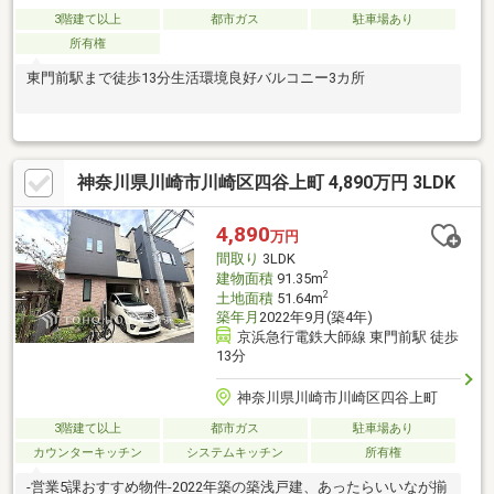
3階建て以上
都市ガス
駐車場あり
所有権
東門前駅まで徒歩13分生活環境良好バルコニー3カ所
神奈川県川崎市川崎区四谷上町 4,890万円 3LDK
4,890
万円
間取り
3LDK
2
建物面積
91.35m
2
土地面積
51.64m
築年月
2022年9月(築4年)
京浜急行電鉄大師線 東門前駅 徒歩
13分
神奈川県川崎市川崎区四谷上町
3階建て以上
都市ガス
駐車場あり
カウンターキッチン
システムキッチン
所有権
-営業5課おすすめ物件-2022年築の築浅戸建、あったらいいなが揃