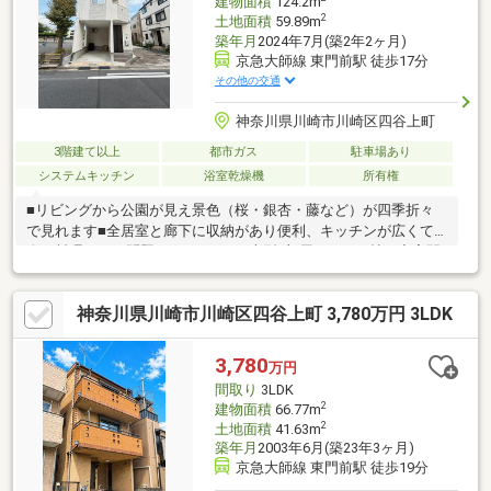
建物面積
124.2m
2
土地面積
59.89m
築年月
2024年7月(築2年2ヶ月)
京急大師線 東門前駅 徒歩17分
その他の交通
神奈川県川崎市川崎区四谷上町
3階建て以上
都市ガス
駐車場あり
システムキッチン
浴室乾燥機
所有権
■リビングから公園が見え景色（桜・銀杏・藤など）が四季折々
で見れます■全居室と廊下に収納があり便利、キッチンが広くて2
人で料理しても問題ないスペース■大型5部屋・LDK17帖の充実間
取り■北西角地で陽当り良好■耐震・耐久・省エネ性能に優れた構
造住宅■省エネペアガラス・省エネガス給湯器標準設置
神奈川県川崎市川崎区四谷上町 3,780万円 3LDK
3,780
万円
間取り
3LDK
2
建物面積
66.77m
2
土地面積
41.63m
築年月
2003年6月(築23年3ヶ月)
京急大師線 東門前駅 徒歩19分