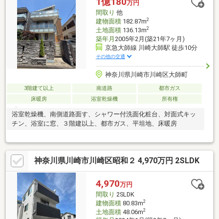
1億180
万円
の様子をみながら料理ができ安心です。■南側バルコニー2 箇所あ
間取り
他
り、洗濯物をたくさん干せる南向きのバルコニー
2
建物面積
182.87m
2
土地面積
136.13m
築年月
2005年2月(築21年7ヶ月)
京急大師線 川崎大師駅 徒歩10分
その他の交通
神奈川県川崎市川崎区大師町
3階建て以上
南道路
都市ガス
床暖房
浴室乾燥機
所有権
浴室乾燥機、南側道路面す、シャワー付洗面化粧台、対面式キッ
チン、浴室に窓、３階建以上、都市ガス、平坦地、床暖房
神奈川県川崎市川崎区昭和２ 4,970万円 2SLDK
4,970
万円
間取り
2SLDK
2
建物面積
80.83m
2
土地面積
48.06m