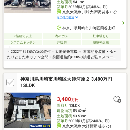
2
土地面積
54.1m
築年月
2022年3月(築4年6ヶ月)
京急大師線 川崎大師駅 徒歩15分
その他の交通
神奈川県川崎市川崎区四谷上町
3階建て以上
都市ガス
駐車場あり
システムキッチン
床暖房
浴室乾燥機
・2022年3月築の築浅物件・太陽光発電機 ＋ 蓄電池を装備・ゆっ
たりとしたキッチン空間・前面道路約6.5mの接道と駐車スペース
を確保・2駅利用可能かつ平坦な立地・川崎市立四谷小学校 徒歩
10分（約800m）・川崎市立南大師中学校 徒歩8分（約600m）・
コストコホールセール 川崎倉庫店 徒歩12分（約900m）
神奈川県川崎市川崎区大師河原２ 3,480万円
1SLDK
3,480
万円
間取り
1SLDK
2
建物面積
59.62m
2
土地面積
53.53m
築年月
2002年1月(築24年8ヶ月)
京急大師線 大師橋駅 徒歩2分