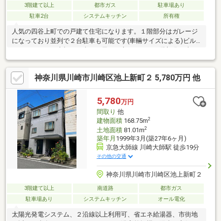
3階建て以上
都市ガス
駐車場あり
駐車2台
システムキッチン
所有権
人気の四谷上町での戸建て住宅になります。１階部分はガレージ
になっており並列で２台駐車も可能です(車輛サイズによる)ビル
トインですので大切なお車を雨風から守ります。２階部分は大き
な主寝室(洋室)と落ち着く和室となっております。３階部分は広
いＬＤＫとなり，陽当たり，通風良好で開放感があり気持ちよく
神奈川県川崎市川崎区池上新町２ 5,780万円 他
過ごせます。また，大型小屋裏収納があり，収納がたくさんでき
ます。室内のコンディションは良好で大切に使用されておりま
す。また，外装も2022年に実施済で綺麗です。是非一度，現地を
5,780
万円
ご確認下さい。
間取り
他
2
建物面積
168.75m
2
土地面積
81.01m
築年月
1999年3月(築27年6ヶ月)
京急大師線 川崎大師駅 徒歩19分
その他の交通
神奈川県川崎市川崎区池上新町２
3階建て以上
南道路
都市ガス
駐車場あり
システムキッチン
オール電化
太陽光発電システム、２沿線以上利用可、省エネ給湯器、市街地