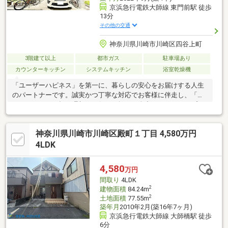
京浜急行電鉄大師線 東門前駅 徒歩
13分
その他の交通
神奈川県川崎市川崎区四谷上町
3階建て以上
都市ガス
駐車場あり
カウンターキッチン
システムキッチン
浴室乾燥機
「ユーザーハピネス」を第一に、暮らしの安心をお届けする人生
のパートナーです。誠実かつ丁寧な対応でお客様に伴走し、「あ
なたらしさ」が輝く理想のお住まい探しを全力でバックアップさ
せていただきます。
神奈川県川崎市川崎区殿町１丁目 4,580万円
4LDK
4,580
万円
間取り
4LDK
2
建物面積
84.24m
2
土地面積
77.55m
築年月
2010年2月(築16年7ヶ月)
京浜急行電鉄大師線 大師橋駅 徒歩
6分