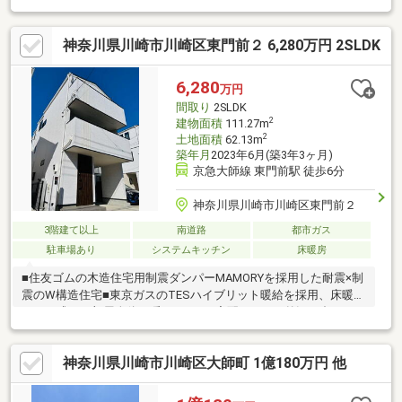
神奈川県川崎市川崎区東門前２ 6,280万円 2SLDK
6,280
万円
間取り
2SLDK
2
建物面積
111.27m
2
土地面積
62.13m
築年月
2023年6月(築3年3ヶ月)
京急大師線 東門前駅 徒歩6分
神奈川県川崎市川崎区東門前２
3階建て以上
南道路
都市ガス
駐車場あり
システムキッチン
床暖房
■住友ゴムの木造住宅用制震ダンパーMAMORYを採用した耐震×制
震のW構造住宅■東京ガスのTESハイブリット暖給を採用、床暖房
はガス式で、部屋全体を暖めます。■宅配BOXは、外観に合わせた
シンプルなデザイン。不在時でも荷物を受け取れるため、時間を
気にせず外出できます。■見た目の美しさもこだわったシステム
神奈川県川崎市川崎区大師町 1億180万円 他
キッチン。食洗器付きで時短と節水に。日々の家事にゆとりが生
まれます。■収納充実の対面キッチンには、背面に可動棚タイプ
のパントリーがついた収納豊富なキッチン。対面型の為、お子様