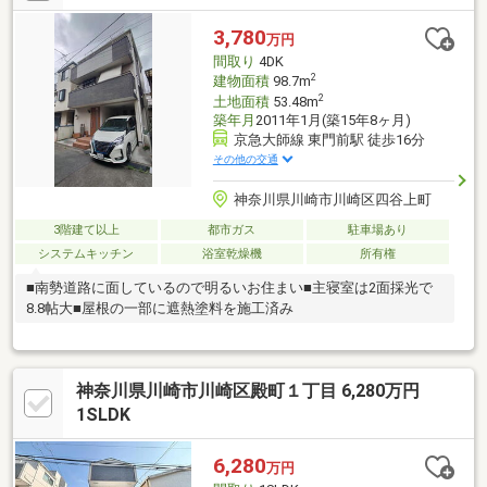
3,780
万円
間取り
4DK
2
建物面積
98.7m
2
土地面積
53.48m
築年月
2011年1月(築15年8ヶ月)
京急大師線 東門前駅 徒歩16分
その他の交通
神奈川県川崎市川崎区四谷上町
3階建て以上
都市ガス
駐車場あり
システムキッチン
浴室乾燥機
所有権
■南勢道路に面しているので明るいお住まい■主寝室は2面採光で
8.8帖大■屋根の一部に遮熱塗料を施工済み
神奈川県川崎市川崎区殿町１丁目 6,280万円
1SLDK
6,280
万円