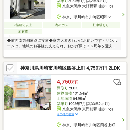
築年月
2024年1月(築2年8ヶ月)
京急大師線 大師橋駅 徒歩13分
神奈川県川崎市川崎区昭和２
3階建て以上
都市ガス
駐車場あり
所有権
◆前面南東側道路に接道◆室内大変きれいにお使いです・サンホ
ームは、地域のお客様に支えられ、おかげ様で３６周年を迎えま
した。・川崎区内で地域最多の７店舗体制！川崎区の不動産のこ
とはお任せください。・物件のこと、銀行ローン、税金等、お気
軽にご相談ください！・大手不動産会社勤務経験８年の社員がし
神奈川県川崎市川崎区四谷上町 4,750万円 2LDK
っかりとご説明させていただきます。
4,750
万円
間取り
2LDK
2
建物面積
131.64m
2
土地面積
64.98m
築年月
1993年7月(築33年2ヶ月)
京急大師線 東門前駅 徒歩16分
その他の交通
神奈川県川崎市川崎区四谷上町