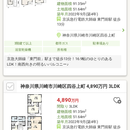
2
建物面積
91.35m
2
土地面積
51.64m
築年月
2022年9月(築4年)
京浜急行電鉄大師線 東門前駅 徒歩
13分
神奈川県川崎市川崎区四谷上町
3階建て以上
都市ガス
駐車場あり
浴室乾燥機
所有権
京急大師線「東門前」駅まで徒歩13分！16.9帖のゆとりのある
LDK！南西向きの明るいバルコニー♪
神奈川県川崎市川崎区四谷上町 4,890万円 3LDK
4,890
万円
間取り
3LDK
2
建物面積
91.35m
2
土地面積
51.64m
築年月
2022年9月(築4年)
京浜急行電鉄大師線 東門前駅 徒歩