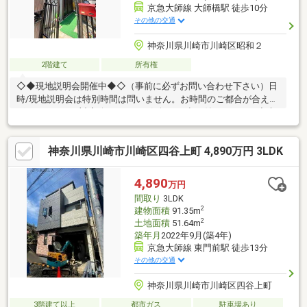
京急大師線 大師橋駅 徒歩10分
その他の交通
神奈川県川崎市川崎区昭和２
2階建て
所有権
◇◆現地説明会開催中◆◇（事前に必ずお問い合わせ下さい）日
時/現地説明会は特別時間は問いません。お時間のご都合が合え
ば、いつでもご対応致します。お気軽にお申し付け下さい。◇貴
重なお時間の中で、ご希望の情報をご案内します◇ お客様のご都
合に合わせて、 短時間のご案内も可♪じっくりと沢山の物件情報
神奈川県川崎市川崎区四谷上町 4,890万円 3LDK
のご案内も可♪ ご都合に合わせたご紹介をします♪ ～おおよその所
要時間や内容は、下記をご参考ください～〇ご希望条件のご相談
（30分～） 〇資金計画のご相談（30分～）〇現地／物件見学（60
4,890
万円
分～） 〇周辺環境のご紹介（60分～） ご来場の際は、事前にご予
間取り
3LDK
約をお願いします♪
2
建物面積
91.35m
2
土地面積
51.64m
築年月
2022年9月(築4年)
京急大師線 東門前駅 徒歩13分
その他の交通
神奈川県川崎市川崎区四谷上町
3階建て以上
都市ガス
駐車場あり