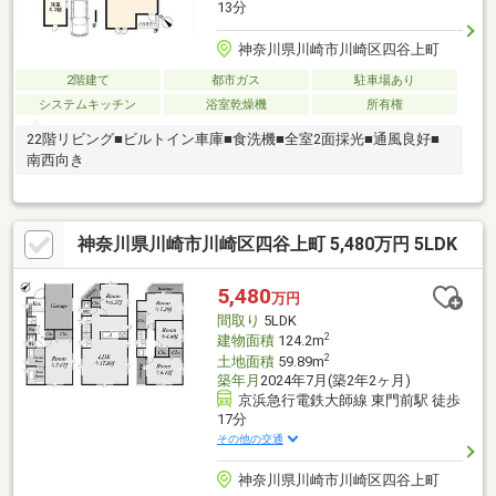
13分
神奈川県川崎市川崎区四谷上町
2階建て
都市ガス
駐車場あり
システムキッチン
浴室乾燥機
所有権
22階リビング■ビルトイン車庫■食洗機■全室2面採光■通風良好■
南西向き
神奈川県川崎市川崎区四谷上町 5,480万円 5LDK
5,480
万円
間取り
5LDK
2
建物面積
124.2m
2
土地面積
59.89m
築年月
2024年7月(築2年2ヶ月)
京浜急行電鉄大師線 東門前駅 徒歩
17分
その他の交通
神奈川県川崎市川崎区四谷上町