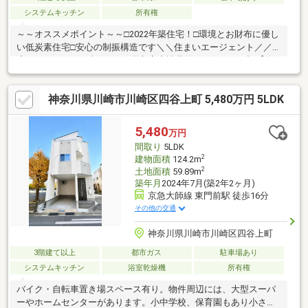
システムキッチン
所有権
～～オススメポイント～～□2022年築住宅！□環境とお財布に優し
い低炭素住宅□安心の制振構造です＼＼住まいエージェント／／
◆Googleクチコミ評価4.8の優良店◆諸費用をお得に！下記【物
件概要】の[諸費用]欄ををご確認ください◆同じマンション内、ご
希望エリア内の物件を纏めてご紹介・ご案内可☆好評です！
神奈川県川崎市川崎区四谷上町 5,480万円 5LDK
☆「LINEでのやり取り」「女性スタッフ対応」「現地待ち合わ
せ・現地解散」
5,480
万円
間取り
5LDK
2
建物面積
124.2m
2
土地面積
59.89m
築年月
2024年7月(築2年2ヶ月)
京急大師線 東門前駅 徒歩16分
その他の交通
神奈川県川崎市川崎区四谷上町
3階建て以上
都市ガス
駐車場あり
システムキッチン
浴室乾燥機
所有権
バイク・自転車置き場スペース有り。物件周辺には、大型スーパ
ーやホームセンターがあります。小中学校、保育園もあり小さい