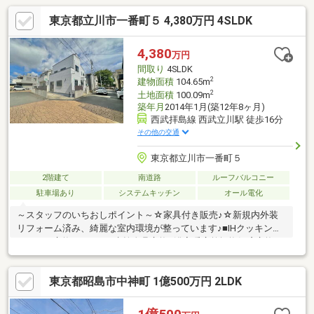
東京都立川市一番町５ 4,380万円 4SLDK
4,380
万円
間取り
4SLDK
2
建物面積
104.65m
2
土地面積
100.09m
築年月
2014年1月(築12年8ヶ月)
西武拝島線 西武立川駅 徒歩16分
その他の交通
東京都立川市一番町５
2階建て
南道路
ルーフバルコニー
駐車場あり
システムキッチン
オール電化
～スタッフのいちおしポイント～☆家具付き販売♪☆新規内外装
リフォーム済み、綺麗な室内環境が整っています♪■IHクッキング
ヒーター交換■キッチン水栓金具交換■浴室暖房乾燥換気扇交換■
浴室水栓金具交換■1階トイレウォシュレット交換・2階トイレ交
換■2階ミラーキャビネット交換■フローリング上貼り（LDK）■全
東京都昭島市中神町 1億500万円 2LDK
室クロス張替■畳表替え、襖張替え■一部照明器具取付■火災報知
器交換■外壁塗装■防蟻工事■ルームクリーニング 他