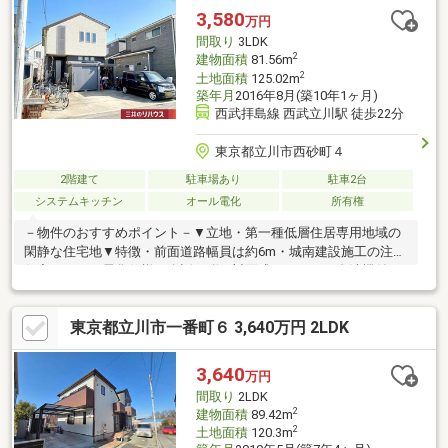
ス停「経塚向」徒歩2分。3沿線へアクセス可能！ジャパンミー
3,580
万円
ト・ジョイフル本田徒歩7分公園徒歩2分と暮らしやすい住環境で
間取り
3LDK
す。都市ガス◎
2
建物面積
81.56m
2
土地面積
125.02m
築年月
2016年8月(築10年1ヶ月)
西武拝島線 西武立川駅 徒歩22分
東京都立川市西砂町４
2階建て
駐車場あり
駐車2台
システムキッチン
オール電化
所有権
－物件のおすすめポイント－▼立地・第一種低層住居専用地域の
閑静な住宅地▼特徴・前面道路幅員は約6m・城南建設施工の注文
住宅・オール電化仕様・会話が弾む対面式キッチン、食洗機付・
廊下に階段下収納、各洋室にクローゼット有・約7帖主寝室は南面
バルコニー付・駐車スペース2台分有(車種による)・2025年12月IH
東京都立川市一番町６ 3,640万円 2LDK
コンロ新規交換済▼設備・1坪以上の浴室▼周辺環境・西砂四公園
徒歩2分(約140m)・セブンイレブン立川西砂2丁目店 徒歩9分(約
720m)■ ご希望の住まい探しをお手伝いします ━━━━━・・・
3,640
万円
物件の詳細・ご相談はお気軽にお問い合わせください。
間取り
2LDK
2
建物面積
89.42m
2
土地面積
120.3m