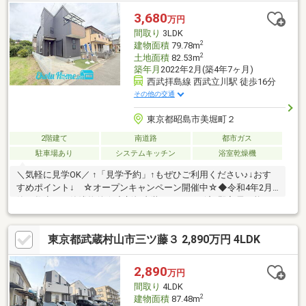
3,680
万円
間取り
3LDK
2
建物面積
79.78m
2
土地面積
82.53m
築年月
2022年2月(築4年7ヶ月)
西武拝島線 西武立川駅 徒歩16分
その他の交通
東京都昭島市美堀町２
2階建て
南道路
都市ガス
駐車場あり
システムキッチン
浴室乾燥機
＼気軽に見学OK／ ↑「見学予約」↑もぜひご利用ください♪↓おす
すめポイント↓ ☆オープンキャンペーン開催中☆◆令和4年2月
築！数少ない築浅物件☆◆新規内装リフォーム済♪即入居可能！
◆南道路で陽当たり＆解放感◎◆ウォークインクローゼット＆ロ
フト付の収納豊富な3LDK☆◆家計にやさしい都市ガス♪◆安心の
東京都武蔵村山市三ツ藤３ 2,890万円 4LDK
2年保証！－ Life Information －◇ファミリーマート・・・徒歩約
5分◇ヤオコー・・・徒歩約16分◇拝島第二小学校・・・徒歩約7
分＊オープンキャンペーン詳細は下記の「プレゼント情報」をご
2,890
万円
覧ください☆＊いつでもお気軽にお問い合わせください♪
間取り
4LDK
2
建物面積
87.48m