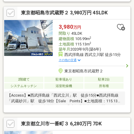
り・洗面台・ユニットバス交換・トイレ交換・給湯器交換 ・外壁
一部補修・防蟻施工 ・巾木、廻り縁、全室交換・廊下、洗面所、
東京都昭島市武蔵野２ 3,980万円 4SLDK
トイレ、ダウンライト交換 ・分電盤交換 ・火災報知器全室交換
・鍵交換
3,980
万円
間取り
4SLDK
2
建物面積
105.99m
2
土地面積
115.13m
築年月
2020年9月(築6年)
西武拝島線 西武立川駅 徒歩15分
その他の交通
東京都昭島市武蔵野２
2階建て
駐車場あり
駐車2台
システムキッチン
浴室乾燥機
所有権
【Access】■西武拝島線「西武立川」駅 徒歩15分■西武拝島線
「武蔵砂川」駅 徒歩18分【Sale Points】■土地面積：115.13㎡
（34.82坪）■北西側公道約8.0ｍ 北東側私道約4.5ｍ■間口：約8.3
ｍ■建ぺい率：60％、容積率：200％■カースペース２台（車種に
よる）
東京都立川市一番町３ 6,280万円 7DK