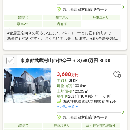
東京都武蔵村山市伊奈平５
2階建て
都市ガス
駐車場あり
駐車2台
所有権
●全居室南向きの明るい住まい。バルコニーとお庭も南向きで、
洗濯物も乾きやすく、おうち時間も楽しめます。●2階全居室6帖
以上。LDK横の和室5.2帖は、キッズスペースやワークスペースな
ど多目的に活用できます。●ホール収納が4ヶ所。洋室7.5帖には
WICもあり収納充実しています。●駐車2台可（車種による）。ご
東京都武蔵村山市伊奈平６ 3,680万円 3LDK
夫婦での所有や来客時にも便利。前面道路も6Mとゆとりがあり、
駐車しやすい住まいです。●西武立川駅・昭島駅行きバス停徒歩4
分。立川駅方面へのアクセスも可能です。●スーパー・ドラッグ
3,680
万円
ストア・コンビニなど商業施設が徒歩10分圏内。毎日のお買物も
間取り
3LDK
便利な住環境です。
2
建物面積
100.6m
2
土地面積
120.05m
築年月
2024年10月(築1年11ヶ月)
西武拝島線 西武立川駅 徒歩32分
その他の交通
東京都武蔵村山市伊奈平６
2階建て
駐車場あり
設計住宅性能評価付