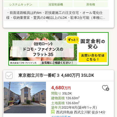
システムキッチン
浴室乾燥機
所有権
・前面道路幅員は約6m・匠技建施工の注文住宅・オール電化仕
様・収納量豊富・驚異の24帖以上のLDK・駐車2台可能（車種によ
ります）■■ＯＮＯＹＡの【３６５リノベ】にお任せ下さい■■３６
５リノベでは物件さがし＋定額リノベーションで立地・間取り・
内装・インテリアをまとめてご提案♪家賃並の支払いで自分らしい
暮らしが、スタイルも価格も含めて丸ごと叶います。■■住宅ロー
ン相談会随時受付中■■住宅ローンの審査が不安！他の借入があっ
ても借入できるの？住宅ローンの疑問やご不安に
東京都立川市一番町３ 4,680万円 3SLDK
4,680
万円
間取り
3SLDK
2
建物面積
126.63m
2
土地面積
126.63m
築年月
2022年8月(築4年1ヶ月)
西武拝島線 西武立川駅 徒歩14分
その他の交通