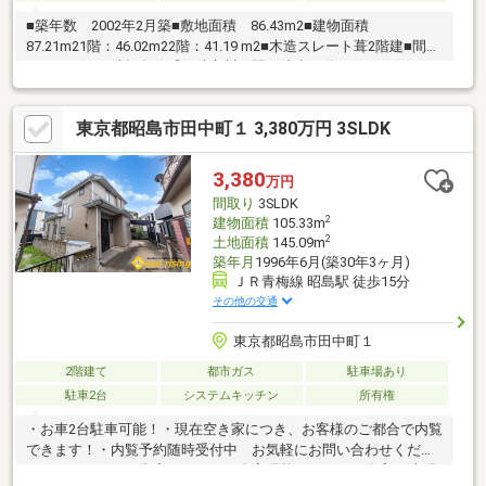
■築年数 2002年2月築■敷地面積 86.43m2■建物面積
87.21m21階：46.02m22階：41.19 m2■木造スレート葺2階建■間取
り 4LDK■西武拝島線『西武立川』駅 徒歩15分
東京都昭島市田中町１ 3,380万円 3SLDK
3,380
万円
間取り
3SLDK
2
建物面積
105.33m
2
土地面積
145.09m
築年月
1996年6月(築30年3ヶ月)
ＪＲ青梅線 昭島駅 徒歩15分
その他の交通
東京都昭島市田中町１
2階建て
都市ガス
駐車場あり
駐車2台
システムキッチン
所有権
・お車2台駐車可能！・現在空き家につき、お客様のご都合で内覧
できます！・内覧予約随時受付中 お気軽にお問い合わせくださ
い！～リフォーム内容～・クロス全室張替え・フロア全室CF上張