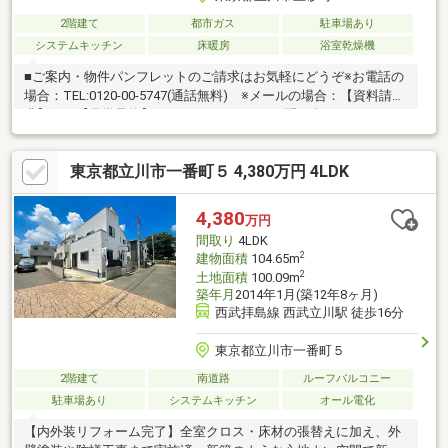
2階建て
都市ガス
駐車場あり
システムキッチン
床暖房
浴室乾燥機
■ご案内・物件パンフレットのご請求はお気軽にどうぞ※お電話の
場合：TEL:0120-00-5747(通話無料) ※メールの場合：【資料請
求】又は【見学予約】ボタンをクリックでお問い合わせくださ
い。■～東宝ハウス【フリーダイヤル:0120-00-5747】～
東京都立川市一番町５ 4,380万円 4LDK
4,380
万円
間取り
4LDK
2
建物面積
104.65m
2
土地面積
100.09m
築年月
2014年1月(築12年8ヶ月)
西武拝島線 西武立川駅 徒歩16分
東京都立川市一番町５
2階建て
南道路
ルーフバルコニー
駐車場あり
システムキッチン
オール電化
【内外装リフォーム完了】全室クロス・床材の張替えに加え、外