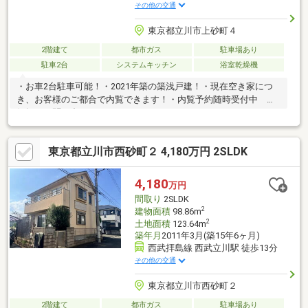
その他の交通
東京都立川市上砂町４
2階建て
都市ガス
駐車場あり
駐車2台
システムキッチン
浴室乾燥機
・お車2台駐車可能！・2021年築の築浅戸建！・現在空き家につ
き、お客様のご都合で内覧できます！・内覧予約随時受付中 お
気軽にお問い合わせください！
東京都立川市西砂町２ 4,180万円 2SLDK
4,180
万円
間取り
2SLDK
2
建物面積
98.86m
2
土地面積
123.64m
築年月
2011年3月(築15年6ヶ月)
西武拝島線 西武立川駅 徒歩13分
その他の交通
東京都立川市西砂町２
2階建て
都市ガス
駐車場あり