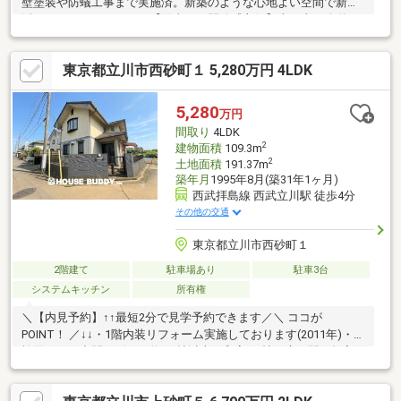
壁塗装や防蟻工事まで実施済。新築のような心地よい空間で新生
活をスタートできます。【陽当り・開放感良好】南・東の公道に
面した角地のため、採光と通風に優れた明るい住環境。心地よい
光と風を感じる快適な毎日を。【便利なルーフバルコニー】開放
東京都立川市西砂町１ 5,280万円 4LDK
感溢れるルーフバルコニー付き。洗濯物干しはもちろん、趣味の
スペースや寛ぎの場としても活用可能です。●西武開発清瀬店ま
でお気軽にお電話下さい！ TEL0120-953-813●「まずは資料を」
5,280
万円
というお客様は、 オレンジボタン「資料請求する（無料）」を
間取り
4LDK
クリック！
2
建物面積
109.3m
2
土地面積
191.37m
築年月
1995年8月(築31年1ヶ月)
西武拝島線 西武立川駅 徒歩4分
その他の交通
東京都立川市西砂町１
2階建て
駐車場あり
駐車3台
システムキッチン
所有権
＼【内見予約】↑↑最短2分で見学予約できます／＼ ココが
POINT！ ／↓↓・1階内装リフォーム実施しております(2011年)・家
族団らんの空間リビング約15.帖以上・和室8.0帖＋床の間＋押入
収納・広めの洗面脱衣スペース・全居室6帖以上・2部屋に面して
いるバルコニー・カースペース3台駐車可能(車種によります)・公