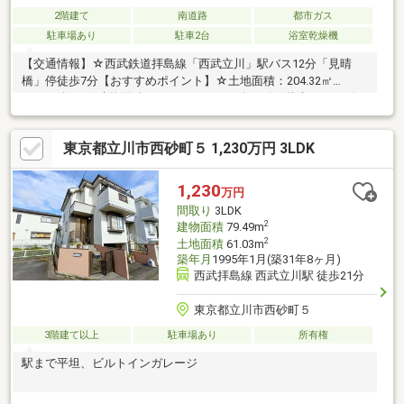
2階建て
南道路
都市ガス
駐車場あり
駐車2台
浴室乾燥機
【交通情報】☆西武鉄道拝島線「西武立川」駅バス12分「見晴
橋」停徒歩7分【おすすめポイント】☆土地面積：204.32㎡
（61.80坪）☆建物面積：102.67㎡（31.05坪）☆2階建の4LDK☆
駐車スペース2台分有(車種による)☆建ぺい率40％／容積率80％☆
前面道路幅員 南側約6.0m☆閑静な住宅街
東京都立川市西砂町５ 1,230万円 3LDK
1,230
万円
間取り
3LDK
2
建物面積
79.49m
2
土地面積
61.03m
築年月
1995年1月(築31年8ヶ月)
西武拝島線 西武立川駅 徒歩21分
東京都立川市西砂町５
3階建て以上
駐車場あり
所有権
駅まで平坦、ビルトインガレージ