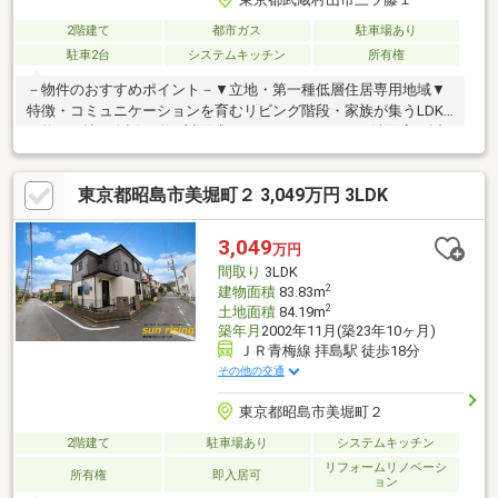
2階建て
都市ガス
駐車場あり
駐車2台
システムキッチン
所有権
－物件のおすすめポイント－▼立地・第一種低層住居専用地域▼
特徴・コミュニケーションを育むリビング階段・家族が集うLDK
は約16.0帖・会話が弾む対面式キッチン・キッチンと洗面室が近
く、家事動線良好・小屋裏収納等の収納を設置・2部屋に面するバ
ルコニー、陽当り良好・駐車2台可能(車種による)▼設備・宅配ボ
東京都昭島市美堀町２ 3,049万円 3LDK
ックス・TVモニタ付インターホン▼周辺環境・TAIRAYA武蔵村山
店 徒歩8分(約630m)・武蔵村山市立第八小学校 徒歩3分(約220m)■
ご希望の住まい探しをお手伝いします ━━━━━・・・物件の詳
3,049
万円
細・ご相談はお気軽にお問い合わせください。
間取り
3LDK
2
建物面積
83.83m
2
土地面積
84.19m
築年月
2002年11月(築23年10ヶ月)
ＪＲ青梅線 拝島駅 徒歩18分
その他の交通
東京都昭島市美堀町２
2階建て
駐車場あり
システムキッチン
リフォームリノベーシ
所有権
即入居可
ョン