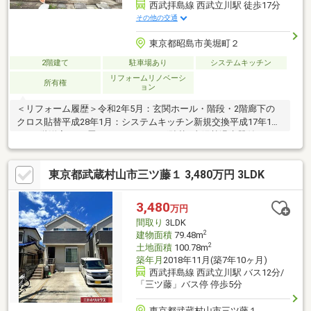
西武拝島線 西武立川駅 徒歩17分
その他の交通
東京都昭島市美堀町２
2階建て
駐車場あり
システムキッチン
リフォームリノベーシ
所有権
ョン
＜リフォーム履歴＞令和2年5月：玄関ホール・階段・2階廊下の
クロス貼替平成28年1月：システムキッチン新規交換平成17年1
月：2階洋室（6.0畳）のフローリング貼替■太陽熱温水器付となっ
ております。太陽光を利用してお湯を沸かすため、ガスや電気の
使用量を減らすことができ、光熱費の削減につながります。経済
東京都武蔵村山市三ツ藤１ 3,480万円 3LDK
的、環境的、そして快適な暮らしを求める方にオススメな物件と
なっております。※写真中の家具等の調度品は売買対象ではあり
ません。※エアコン4台有(DK・1階和室・2階洋室約6帖・和室)有
3,480
万円
り。※駐車台数は車種によります。 ※私道負担面積有：64平米
間取り
3LDK
（持分43/645）
2
建物面積
79.48m
2
土地面積
100.78m
築年月
2018年11月(築7年10ヶ月)
西武拝島線 西武立川駅 バス12分/
「三ツ藤」バス停 停歩5分
東京都武蔵村山市三ツ藤１