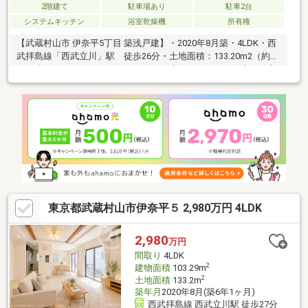
2階建て
駐車場あり
駐車2台
システムキッチン
浴室乾燥機
所有権
【武蔵村山市 伊奈平5丁目 築浅戸建】・2020年8月築・4LDK・西
武拝島線「西武立川」駅 徒歩26分・土地面積：133.20m2（約
40.29坪）・103.29m2（約31.24坪）・南向きのため、陽当たり良
好・庭部分、一部タイル敷き・車2台駐車場可（車種による）・
2020年築かつ、丁寧にお使いいただいているため、 使用感が少
なく快適にお過ごしいただけます。・大切なペットとも生活が可
能です。・庭部分については、一部タイル敷きにつき、 日々の
お庭メンテナンスが楽です。
東京都武蔵村山市伊奈平５ 2,980万円 4LDK
2,980
万円
間取り
4LDK
2
建物面積
103.29m
2
土地面積
133.2m
築年月
2020年8月(築6年1ヶ月)
西武拝島線 西武立川駅 徒歩27分