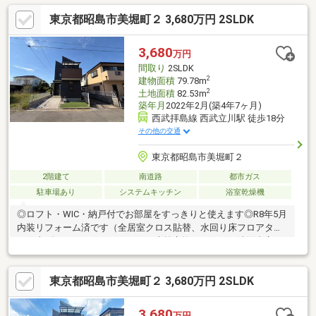
リーニング、その他
東京都昭島市美堀町２ 3,680万円 2SLDK
3,680
万円
間取り
2SLDK
2
建物面積
79.78m
2
土地面積
82.53m
築年月
2022年2月(築4年7ヶ月)
西武拝島線 西武立川駅 徒歩18分
その他の交通
東京都昭島市美堀町２
2階建て
南道路
都市ガス
駐車場あり
システムキッチン
浴室乾燥機
◎ロフト・WIC・納戸付でお部屋をすっきりと使えます◎R8年5月
内装リフォーム済です（全居室クロス貼替、水回り床フロアタイ
ル仕上げ、ガスコンロ・キッチン水栓交換、トイレ・洗面台交
換、浴室シャワー・浴室水栓・浴室鏡交換、各室照明取付、ハウ
スクリーニング） ※間取のSは納戸です※駐車台数は車種により
東京都昭島市美堀町２ 3,680万円 2SLDK
ます※写真中の調度品は売買対象に含まれません
3,680
万円