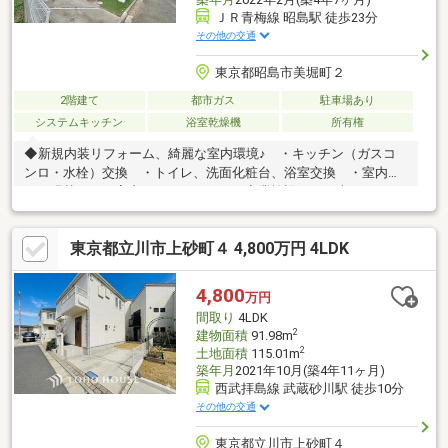
ＪＲ青梅線 昭島駅 徒歩23分
その他の交通
東京都昭島市美堀町２
2階建て
都市ガス
駐車場あり
システムキッチン
浴室乾燥機
所有権
◆新規内装リフォーム、綺麗な室内環境♪ ・キッチン（ガスコ
ンロ・水栓）交換 ・トイレ、洗面化粧台、浴室交換 ・室内ク
ロス張替え ・室内クリーニング ～商業施設へのお車アクセス
良好です～ ・現在は空室のため、平日・休日を問わずいつでも
見学が可能です ・南向きのリビングは太陽の光が差し込む明る
東京都立川市上砂町４ 4,800万円 4LDK
い空間です ・リフォーム済みのお部屋なので気持ちよく見学が
可能です【資料請求】【見学予約】結びエステートまでお気軽に
お電話ください！TEL042-510-9183
4,800
万円
間取り
4LDK
2
建物面積
91.98m
2
土地面積
115.01m
築年月
2021年10月(築4年11ヶ月)
西武拝島線 武蔵砂川駅 徒歩10分
その他の交通
東京都立川市上砂町４