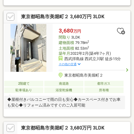
ます◎・各居室約8.0帖以上、随所に収納が設けられた住まい。■
設備■・食器洗乾燥機や浄水器が備わっています。・浴室には浴
東京都昭島市美堀町２ 3,680万円 3LDK
室暖房乾燥機付き！天候に関係なく洗濯物を干すことができま
す。■周辺環境■・ファミリーマート昭島田中町店まで徒歩3分・
マルフジ昭島市役所通り店まで徒歩5分■リフォーム情報(2025年
3,680
万円
12月完了)■・洗面台・ユニットバス・トイレ新調・クロス全室貼
間取り
3LDK
替 他
2
建物面積
79.78m
2
土地面積
82.53m
築年月
2022年2月(築4年7ヶ月)
西武拝島線 西武立川駅 徒歩15分
その他の交通
東京都昭島市美堀町２
2階建て
南道路
都市ガス
駐車場あり
浴室乾燥機
所有権
◆屋根付きバルコニーで雨の日も安心◆カースペース付きでお車
も安心◆リフォーム済みですぐのご入居可能
東京都昭島市美堀町２ 3,680万円 3LDK