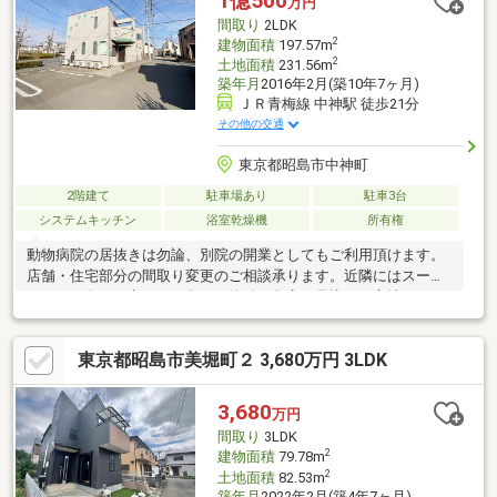
1億500
万円
間取り
2LDK
2
建物面積
197.57m
2
土地面積
231.56m
築年月
2016年2月(築10年7ヶ月)
ＪＲ青梅線 中神駅 徒歩21分
その他の交通
東京都昭島市中神町
2階建て
駐車場あり
駐車3台
システムキッチン
浴室乾燥機
所有権
動物病院の居抜きは勿論、別院の開業としてもご利用頂けます。
店舗・住宅部分の間取り変更のご相談承ります。近隣にはスーパ
ーがあり多くの方に目が留まる物件で集客も見込める立地です！
◎おすすめポイント・土地231.56㎡（70.04坪）・建物197.57㎡
（59.76坪）・駐車場4台可（車種による）・書斎やクローク有・
東京都昭島市美堀町２ 3,680万円 3LDK
浴室1.25坪で広々・開放感のあるバルコニー
3,680
万円
間取り
3LDK
2
建物面積
79.78m
2
土地面積
82.53m
築年月
2022年2月(築4年7ヶ月)