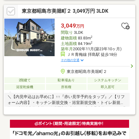
証！◆小学校徒歩5分！お子様の通学も安心♪－ Life Information
東京都昭島市美堀町２ 3,049万円 3LDK
－◇ファミリーマート・・・徒歩約5分◇ヤオコー・・・徒歩約
16分◇拝島第二小学校・・・徒歩約5分＊オープンキャンペーン
詳細は下記の「プレゼント情報」をご覧ください☆＊いつでもお
3,049
万円
気軽にお問い合わせください♪
間取り
3LDK
2
建物面積
83.83m
2
土地面積
84.19m
築年月
2002年11月(築23年10ヶ月)
ＪＲ青梅線 拝島駅 徒歩18分
その他の交通
東京都昭島市美堀町２
2階建て
駐車場あり
システムキッチン
浴室乾燥機
所有権
即入居可
＼【内見申込はお早めに】↑↑『赤い見学予約をタップ』／【リフ
ォーム内容】・キッチン新規交換・浴室新規交換・トイレ新規交
換-・洗面台新規交換・給湯器新規交換・一部建具交換・クロス張
替・フロアタイル貼り・室内クリーニング・クッションフロア張
替・白蟻点検・外壁、屋根塗装【無料相談】金利上昇中の住宅ロ
ーン返済計画をはじめ、税控除申告など丁寧にフルサポートいた
します！【当社について】住宅購入はお客様アンケートにおい
て、≪好評≫の当社に安心してお任せください【近隣情報】■4路