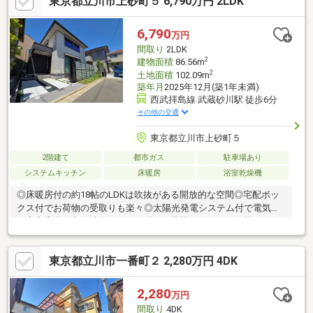
東京都立川市上砂町５ 6,790万円 2LDK
道5.0ｍ×5.0ｍの角地につき開放的な立地【LOCATION】・西武拝
島線「西武立川」駅…徒歩約4分・市立西砂小学校…徒歩約6分・市
立第七中学校…徒歩約14分・ヤオコー西武立川駅前店…徒歩約13
6,790
万円
分・サンドラッグ西武立川駅前店…徒歩約13分
間取り
2LDK
2
建物面積
86.56m
2
土地面積
102.09m
築年月
2025年12月(築1年未満)
西武拝島線 武蔵砂川駅 徒歩6分
その他の交通
東京都立川市上砂町５
2階建て
都市ガス
駐車場あり
システムキッチン
床暖房
浴室乾燥機
◎床暖房付の約18帖のLDKは吹抜がある開放的な空間◎宅配ボッ
クス付でお荷物の受取りも楽々◎太陽光発電システム付で電気代
も安心◎全館空気清浄システム付でお子様やペットも気持ちよく
生活できます◎全居室8帖以上のゆとりある間取です※床暖房：LD
部分、複層ガラス：全窓、エアコン2基：LDK・約8.2帖洋室※駐車
東京都立川市一番町２ 2,280万円 4DK
台数は車種によります
2,280
万円
間取り
4DK