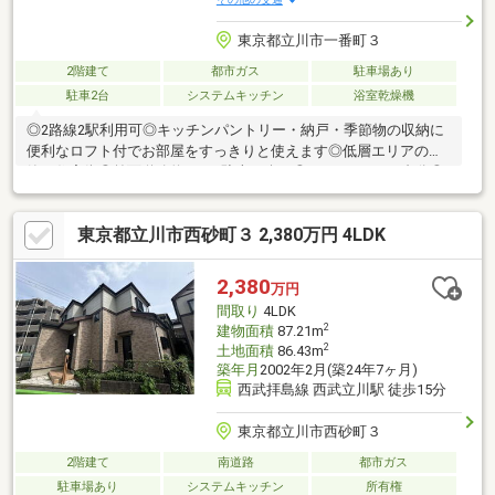
東京都立川市一番町３
2階建て
都市ガス
駐車場あり
駐車2台
システムキッチン
浴室乾燥機
◎2路線2駅利用可◎キッチンパントリー・納戸・季節物の収納に
便利なロフト付でお部屋をすっきりと使えます◎低層エリアの閑
静な住宅街◎前面道路約6ｍで駐車も楽々◎カースペース2台分◎
ＬＤＫ約20.7帖、主寝室約8.2帖◎エアコン2台有（LD・2F約8.2帖
洋室）※駐車台数は車種によります※写真中の家具等の調度品は売
東京都立川市西砂町３ 2,380万円 4LDK
買対象に含まれません※3SLDKのSは納戸です
2,380
万円
間取り
4LDK
2
建物面積
87.21m
2
土地面積
86.43m
築年月
2002年2月(築24年7ヶ月)
西武拝島線 西武立川駅 徒歩15分
東京都立川市西砂町３
2階建て
南道路
都市ガス
駐車場あり
システムキッチン
所有権