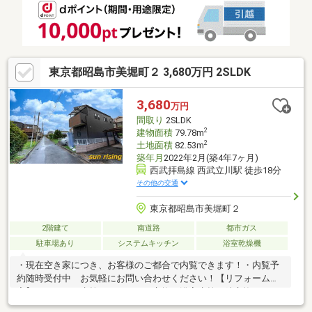
線利用「拝島」駅…徒歩18分■拝島第二小学校…徒歩約5分■拝島中
学校・・・徒歩約19分
東京都昭島市美堀町２ 3,680万円 2SLDK
3,680
万円
間取り
2SLDK
2
建物面積
79.78m
2
土地面積
82.53m
築年月
2022年2月(築4年7ヶ月)
西武拝島線 西武立川駅 徒歩18分
その他の交通
東京都昭島市美堀町２
2階建て
南道路
都市ガス
駐車場あり
システムキッチン
浴室乾燥機
・現在空き家につき、お客様のご都合で内覧できます！・内覧予
約随時受付中 お気軽にお問い合わせください！【リフォーム内
容】・キッチン水栓・ガスコンロ交換・浴室水栓、鏡交換・トイ
レ新規交換・クロス張替え・クッションフロア張替え・ハウスク