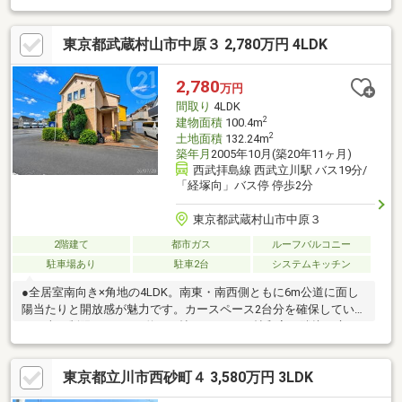
東京都武蔵村山市中原３ 2,780万円 4LDK
2,780
万円
間取り
4LDK
2
建物面積
100.4m
2
土地面積
132.24m
築年月
2005年10月(築20年11ヶ月)
西武拝島線 西武立川駅 バス19分/
「経塚向」バス停 停歩2分
東京都武蔵村山市中原３
2階建て
都市ガス
ルーフバルコニー
駐車場あり
駐車2台
システムキッチン
●全居室南向き×角地の4LDK。南東・南西側ともに6m公道に面し
陽当たりと開放感が魅力です。カースペース2台分を確保していま
す（車種制限あり）。●約16.1帖のLDKには6帖和室が隣接。扉を
開放すれば約22.1帖の一体空間として使えるほかお子さまの遊び
場やお昼寝スペース来客用のお部屋にも活用できます。●全居室5
東京都立川市西砂町４ 3,580万円 3LDK
帖以上＋収納付き。2階ホール収納やグルニエも備え、季節用品な
どもすっきり収納できます。幅広のルーフバルコニーも魅力♪●バ