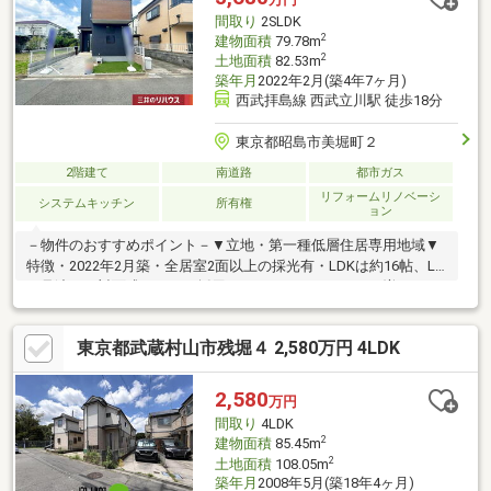
間取り
2SLDK
2
建物面積
79.78m
2
土地面積
82.53m
築年月
2022年2月(築4年7ヶ月)
西武拝島線 西武立川駅 徒歩18分
東京都昭島市美堀町２
2階建て
南道路
都市ガス
リフォームリノベーシ
システムキッチン
所有権
ョン
－物件のおすすめポイント－▼立地・第一種低層住居専用地域▼
特徴・2022年2月築・全居室2面以上の採光有・LDKは約16帖、LD
が見渡せる対面式キッチン採用・コミュニケーションが増えるリ
ビング階段・ロフト付ストレージスペースやWIC付洋室有・駐車
場有(車種による)▼2026年5月室内リフォーム済【交換】キッチン
東京都武蔵村山市残堀４ 2,580万円 4LDK
(ガスコンロ・水栓)、トイレ 等【その他】全居室クロス張替、ハ
ウスクリーニング 他▼周辺環境・昭島市立拝島第二小学校 徒歩6
分(約480m)■ ご希望の住まい探しをお手伝いします
2,580
万円
━━━━━・・・物件の詳細・ご相談はお気軽にお問い合わせく
間取り
4LDK
ださい。
2
建物面積
85.45m
2
土地面積
108.05m
築年月
2008年5月(築18年4ヶ月)