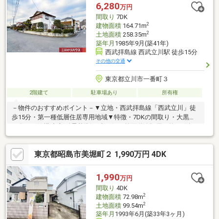
6,280
万円
間取り
7DK
2
建物面積
164.71m
2
土地面積
258.35m
築年月
1985年9月(築41年)
西武拝島線 西武立川駅 徒歩15分
その他の交通
東京都立川市一番町３
2階建て
駐車場あり
所有権
－物件のおすすめポイント－▼立地・西武拝島線「西武立川」徒
歩15分・第一種低層住居専用地域▼特徴・7DKの間取り・大黒柱
が有る頑健構造(新耐震基準)・南西側の前面道路幅員は約7m(公
道)・お料理に集中しやすい壁付キッチン・茶室造り(水屋付き)の
和室と広い屋根裏収納付きの洋室有り・陽当り良好な南面バルコ
東京都昭島市美堀町２ 1,990万円 4DK
ニー仕様・駐車スペース1台分有り(車種による)▼周辺環境・天王
橋西公園 徒歩1分(約60m)・立川市立松中小学校 徒歩5分(約
400m)■ ご希望の住まい探しをお手伝いします ━━━━━・・・
1,990
万円
物件の詳細・ご相談はお気軽にお問い合わせください。
間取り
4DK
2
建物面積
72.98m
2
土地面積
99.54m
築年月
1993年6月(築33年3ヶ月)