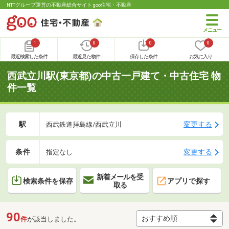
NTTグループ運営の不動産総合サイト goo住宅・不動産
1
0
0
0
最近検索した条件
最近見た物件
保存した条件
お気に入り
西武立川駅(東京都)の中古一戸建て・中古住宅 物
件一覧
駅
変更する
西武鉄道拝島線/西武立川
条件
変更する
指定なし
新着メールを受
検索条件を保存
アプリで探す
取る
90
件
が該当しました。