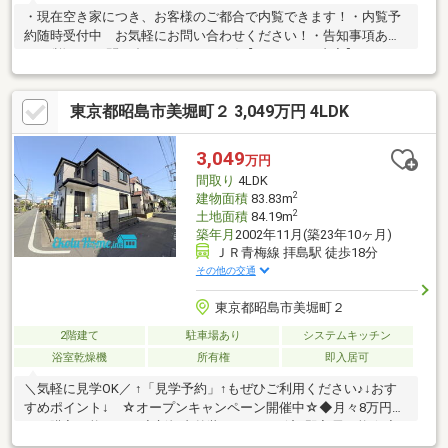
・現在空き家につき、お客様のご都合で内覧できます！・内覧予
約随時受付中 お気軽にお問い合わせください！・告知事項あ
り。(詳細はお問い合わせください。)【リフォーム内容】・キッ
チン新規交換・浴室新規交換・トイレ新規交換・洗面台新規交
換・給湯器新規交換・一部建具交換・クロス張替・フロアタイル
東京都昭島市美堀町２ 3,049万円 4LDK
貼り・室内クリーニング・クッションフロア張替・白蟻点検・外
壁塗装・屋根塗装
3,049
万円
間取り
4LDK
2
建物面積
83.83m
2
土地面積
84.19m
築年月
2002年11月(築23年10ヶ月)
ＪＲ青梅線 拝島駅 徒歩18分
その他の交通
東京都昭島市美堀町２
2階建て
駐車場あり
システムキッチン
浴室乾燥機
所有権
即入居可
＼気軽に見学OK／ ↑「見学予約」↑もぜひご利用ください♪↓おす
すめポイント↓ ☆オープンキャンペーン開催中☆◆月々8万円台
から購入可能です！◆新規内外装リフォーム済♪即入居可能☆◆
北西角地で解放感◎◆庭付き4LDKで快適な生活☆◆安心の2年保