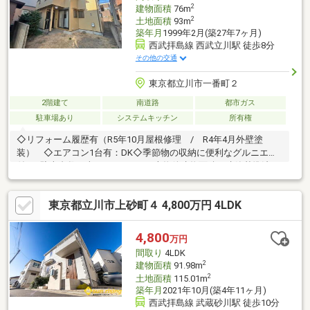
2
建物面積
76m
2
土地面積
93m
築年月
1999年2月(築27年7ヶ月)
西武拝島線 西武立川駅 徒歩8分
その他の交通
東京都立川市一番町２
2階建て
南道路
都市ガス
駐車場あり
システムキッチン
所有権
◇リフォーム履歴有（R5年10月屋根修理 / R4年4月外壁塗
装） ◇エアコン1台有：DK◇季節物の収納に便利なグルニエ
付！※駐車台数は車種によります※本物件建物面積は建築基準法に
よる建ぺい率・容積率の制限値を超過し建築されており、将来再
建築の際は同規模の建築はできません※写真中の家具等の調度品
東京都立川市上砂町４ 4,800万円 4LDK
は売買対象に含まれません２沿線以上利用可、スーパー 徒歩10分
以内、陽当り良好、全居室収納、駅まで平坦、南側道路面す、閑
静な住宅地、総合病院 徒歩10分以内、和室、庭、外装リフォー
4,800
万円
ム、２階建、全室南向き、浴室に窓、都市ガス、平坦地、システ
間取り
4LDK
ムキッチン、グルニエ、床下収納
2
建物面積
91.98m
2
土地面積
115.01m
築年月
2021年10月(築4年11ヶ月)
西武拝島線 武蔵砂川駅 徒歩10分