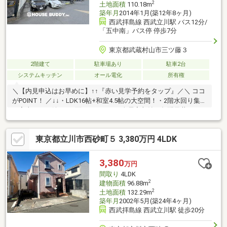
2
土地面積
110.18m
築年月
2014年1月(築12年8ヶ月)
西武拝島線 西武立川駅 バス12分/
「五中南」バス停 停歩7分
東京都武蔵村山市三ツ藤３
2階建て
駐車場あり
駐車2台
システムキッチン
オール電化
所有権
＼【内見申込はお早めに】↑↑『赤い見学予約をタップ』／＼ ココ
がPOINT！ ／↓↓・LDK16帖+和室4.5帖の大空間！・2階水回り集約
で家事ラク・嬉しい2面バルコニー・全居室収納＋勾配天井のロフ
トスペース・室内大変綺麗にお使いです【無料相談】金利上昇中
の住宅ローン返済計画をはじめ、税控除申告など丁寧にフルサポ
東京都立川市西砂町５ 3,380万円 4LDK
ートいたします！【当社について】住宅購入はお客様アンケート
において、≪好評≫の当社に安心してお任せください【近隣情
報】■第十小学校…徒歩7分■第五中学校…徒歩2分■業務スーパー…
3,380
万円
徒歩9分■ローソン…徒歩7分■ドラッグセイムス…徒歩6分■山王森
間取り
4LDK
公園…徒歩4分
2
建物面積
96.88m
2
土地面積
132.29m
築年月
2002年5月(築24年4ヶ月)
西武拝島線 西武立川駅 徒歩20分