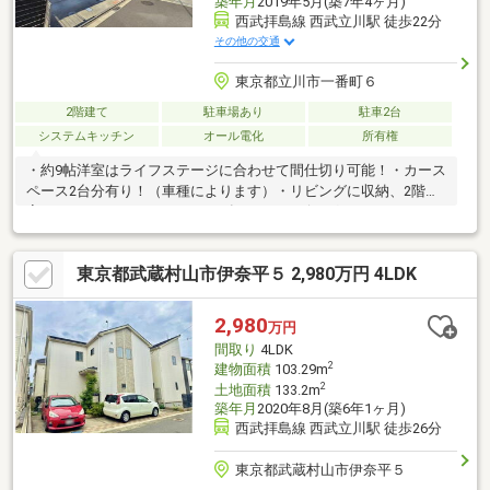
築年月
2019年5月(築7年4ヶ月)
西武拝島線 西武立川駅 徒歩22分
その他の交通
東京都立川市一番町６
2階建て
駐車場あり
駐車2台
システムキッチン
オール電化
所有権
・約9帖洋室はライフステージに合わせて間仕切り可能！・カース
ペース2台分有り！（車種によります）・リビングに収納、2階各
室にウォークインクローゼット有り！・リビングからのウッドデ
ッキがあり、太陽の下でのくつろぎの空間！
東京都武蔵村山市伊奈平５ 2,980万円 4LDK
2,980
万円
間取り
4LDK
2
建物面積
103.29m
2
土地面積
133.2m
築年月
2020年8月(築6年1ヶ月)
西武拝島線 西武立川駅 徒歩26分
東京都武蔵村山市伊奈平５