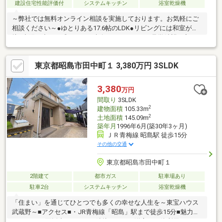
建設住宅性能評価付
システムキッチン
浴室乾燥機
～弊社では無料オンライン相談を実施しております。お気軽にご
相談ください～●ゆとりある17.6帖のLDK●リビングには和室が隣
接●太陽の恵みが感じられる南向きバルコニーご見学希望の方は
赤色『見学予約』から。資料請求はオレンジ色『資料請求』をク
リック。直接のお問い合わせは03-6905-9710まで。（スマートフ
東京都昭島市田中町１ 3,380万円 3SLDK
ォンの方は右下青色の電話ボタンをクリック）■オンライン相談
のご案内（※見学予約より受付）ランチや仕事後の15分で完結！
住宅ローン相談やライフプランシュミレーションについても全て
3,380
万円
オンラインでの対応が可能となっております。※LINEやメール、
間取り
3SLDK
お電話でのやり取りも可能です。
2
建物面積
105.33m
2
土地面積
145.09m
築年月
1996年6月(築30年3ヶ月)
ＪＲ青梅線 昭島駅 徒歩15分
その他の交通
東京都昭島市田中町１
2階建て
都市ガス
駐車場あり
駐車2台
システムキッチン
浴室乾燥機
「住まい」を通じてひとつでも多くの幸せな人生を～東宝ハウス
武蔵野～■アクセス■・JR青梅線「昭島」駅まで徒歩15分■魅力ポ
イント■・3面採光のLDKは、隣接している洋室と一体利用ができ