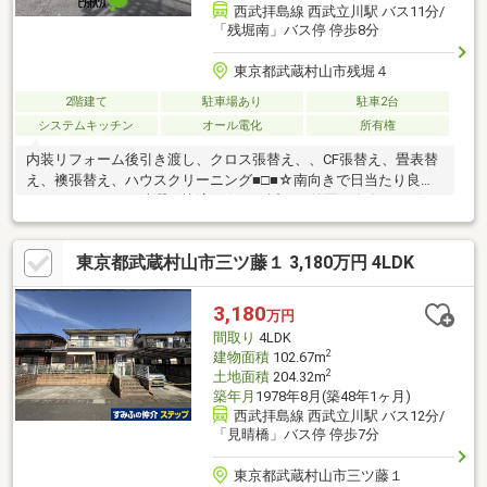
西武拝島線 西武立川駅 バス11分/
「残堀南」バス停 停歩8分
東京都武蔵村山市残堀４
2階建て
駐車場あり
駐車2台
システムキッチン
オール電化
所有権
内装リフォーム後引き渡し、クロス張替え、、CF張替え、畳表替
え、襖張替え、ハウスクリーニング■□■☆南向きで日当たり良好
なバルコニーでお洗濯も快適に☆すぐ近くに外国が存在する町♪
横田基地に隣接した緑豊かで閑静な住宅地です♪☆リビング横に
は小さなお子様に大活躍の和室付☆お料理しながらお洗濯、忙し
東京都武蔵村山市三ツ藤１ 3,180万円 4LDK
いママには嬉しい集中した水回りの動線☆火を使わないオール電
化の家、ＩＨクッキングヒーターで空気もきれい♪☆キャンプ用
品もしまえる多趣味なご家族に嬉しい屋根裏収納♪☆リビングで
3,180
万円
くつろぐ家族とお話ししながらお料理出来る対面式のキッチンで
間取り
4LDK
す♪
2
建物面積
102.67m
2
土地面積
204.32m
築年月
1978年8月(築48年1ヶ月)
西武拝島線 西武立川駅 バス12分/
「見晴橋」バス停 停歩7分
東京都武蔵村山市三ツ藤１