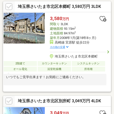
埼玉県さいたま市北区本郷町 3,580万円 3LDK
3,580
万円
間取り
3LDK
2
建物面積
93.15m
2
土地面積
84.97m
築年月
2008年1月(築18年8ヶ月)
高崎線 宮原駅 徒歩22分
その他の交通
埼玉県さいたま市北区本郷町
2階建て
カウンターキッチン
システムキッチン
オール電化
浴室乾燥機
所有権
いつでもご見学出来ます！お気軽にご連絡ください。
埼玉県さいたま市北区別所町 3,049万円 4LDK
3,049
万円