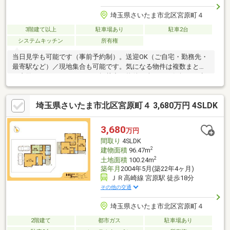
埼玉県さいたま市北区宮原町４
3階建て以上
駐車場あり
駐車2台
システムキッチン
所有権
当日見学も可能です（事前予約制）。送迎OK（ご自宅・勤務先・
最寄駅など）／現地集合も可能です。気になる物件は複数まとめ
て内覧できますので、ネット掲載中の物件も含めてお気軽にお申
し付けください。住宅FPアドバイザー在籍のため、住宅ローンの
事前審査や月々返済の試算、諸費用を含めた資金計画まで無料で
埼玉県さいたま市北区宮原町４ 3,680万円 4SLDK
シミュレーション・ご提案します。
3,680
万円
間取り
4SLDK
2
建物面積
96.47m
2
土地面積
100.24m
築年月
2004年5月(築22年4ヶ月)
ＪＲ高崎線 宮原駅 徒歩18分
その他の交通
埼玉県さいたま市北区宮原町４
2階建て
都市ガス
駐車場あり