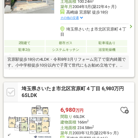
2
土地面積
100.24m
築年月
2004年5月(築22年4ヶ月)
高崎線 宮原駅 徒歩18分
その他の交通
埼玉県さいたま市北区宮原町４丁
目
2階建て
都市ガス
駐車場あり
駐車2台
システムキッチン
浴室乾燥機
宮原駅徒歩18分の4LDK・令和8年3月リフォーム完了で室内綺麗で
す。小中学校徒歩10分以内で子育て世代にもお勧め立地です。駐
車2台可能（車種による）。内覧のお問い合わせはお気軽にどう
ぞ。
埼玉県さいたま市北区宮原町４丁目 6,980万円
6SLDK
6,980
万円
間取り
6SLDK
2
建物面積
166m
2
土地面積
234.58m
築年月
2003年12月(築22年9ヶ月)