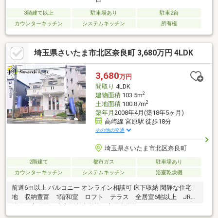
3階建て以上
駐車場あり
駐車2台
カウンターキッチン
システムキッチン
所有権
埼玉県さいたま市北区奈良町 3,680万円 4LDK
3,680
万円
間取り
4LDK
2
建物面積
103.5m
2
土地面積
100.87m
築年月
2008年4月(築18年5ヶ月)
高崎線 宮原駅 徒歩18分
その他の交通
埼玉県さいたま市北区奈良町
2階建て
都市ガス
駐車場あり
カウンターキッチン
システムキッチン
浴室乾燥機
前道6ｍ以上 バルコニー オンライン相談可 床下収納 閑静な住宅
地 収納豊富 1階和室 ロフト テラス 全居室6帖以上 JR高
崎線 宮原駅 大宮別所小学校 宮原中学校