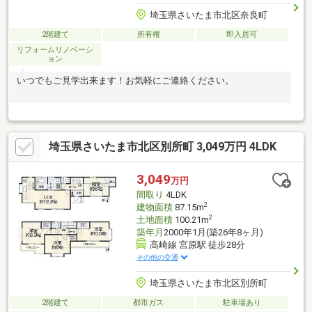
埼玉県さいたま市北区奈良町
2階建て
所有権
即入居可
リフォームリノベーシ
ョン
いつでもご見学出来ます！お気軽にご連絡ください。
埼玉県さいたま市北区別所町 3,049万円 4LDK
3,049
万円
間取り
4LDK
2
建物面積
87.15m
2
土地面積
100.21m
築年月
2000年1月(築26年8ヶ月)
高崎線 宮原駅 徒歩28分
その他の交通
埼玉県さいたま市北区別所町
2階建て
都市ガス
駐車場あり