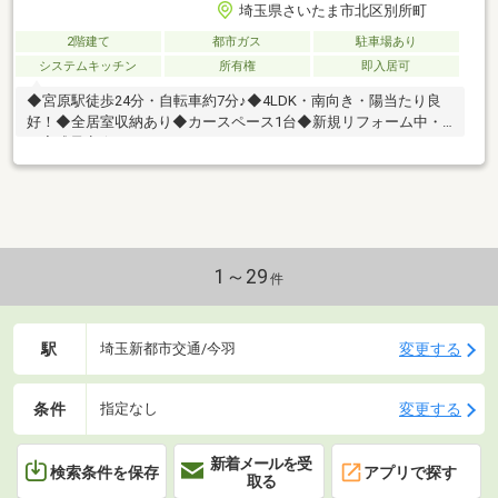
埼玉県さいたま市北区別所町
2階建て
都市ガス
駐車場あり
システムキッチン
所有権
即入居可
◆宮原駅徒歩24分・自転車約7分♪◆4LDK・南向き・陽当たり良
好！◆全居室収納あり◆カースペース1台◆新規リフォーム中・8
月完成予定☆
1～29
件
駅
変更する
埼玉新都市交通/今羽
条件
変更する
指定なし
新着メールを受
検索条件を保存
アプリで探す
取る