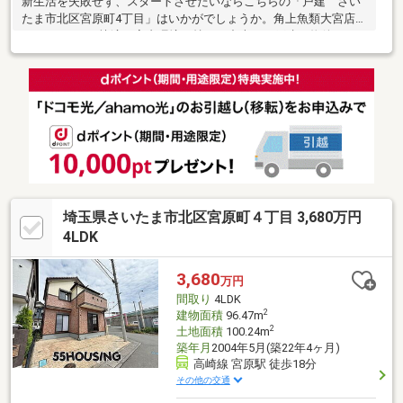
新生活を失敗せず、スタートさせたいならこちらの「戸建 さい
たま市北区宮原町4丁目」はいかがでしょうか。角上魚類大宮店ま
で188ｍです。快適な室内環境を持つ、中古の一戸建て物件とな
っています。さいたま市
埼玉県さいたま市北区宮原町４丁目 3,680万円
4LDK
3,680
万円
間取り
4LDK
2
建物面積
96.47m
2
土地面積
100.24m
築年月
2004年5月(築22年4ヶ月)
高崎線 宮原駅 徒歩18分
その他の交通