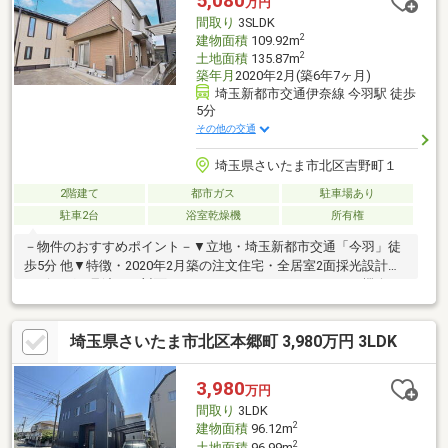
5,080
万円
さいたま吉野町1丁目店・・・徒歩15分・ドラッグストアセキ吉
間取り
3SLDK
野町店・・・徒歩10分
2
建物面積
109.92m
2
土地面積
135.87m
築年月
2020年2月(築6年7ヶ月)
埼玉新都市交通伊奈線 今羽駅 徒歩
5分
その他の交通
埼玉県さいたま市北区吉野町１
2階建て
都市ガス
駐車場あり
駐車2台
浴室乾燥機
所有権
－物件のおすすめポイント－▼立地・埼玉新都市交通「今羽」徒
歩5分 他▼特徴・2020年2月築の注文住宅・全居室2面採光設計・
リビングを見渡せる対面キッチン・コミュニケーションの機会が
増えるリビング階段・2階の洋室約10.4帖は間仕切りで2部屋に変
更可能(別途要費用)・16×20の広々サイズのユニットバス・パント
埼玉県さいたま市北区本郷町 3,980万円 3LDK
リーやFCLにもなる納戸約4帖有▼設備・複層ガラス・断熱性・吸
音性・撥水性・難燃性・防カビ性・シックハウス対策・結露防止
等に優れた断熱材を採用・省令準耐火構造・玄関ドアはカードキ
3,980
万円
ー採用▼周辺環境・ジャパンミート卸売市場さいたま北店 徒歩4
間取り
3LDK
分(約300m)
2
建物面積
96.12m
2
土地面積
96.99m