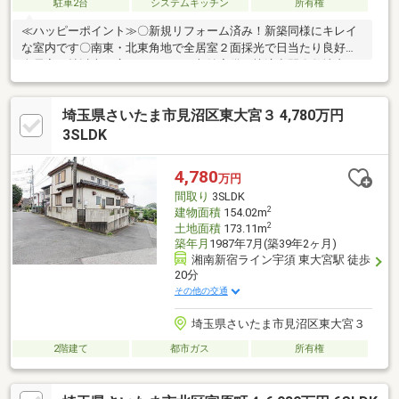
駐車2台
システムキッチン
所有権
≪ハッピーポイント≫〇新規リフォーム済み！新築同様にキレイ
な室内です〇南東・北東角地で全居室２面採光で日当たり良好〇
全居室６帖以上の広さ＋ＷＩＣ・収納完備の快適空間〇敷地内カ
ースペース２台可能でセカンドカーも安心〇ご家族との会話が弾
むカウンターキッチン≪周辺環境≫〇ＪＲ高崎線『宮原』駅徒歩
埼玉県さいたま市見沼区東大宮３ 4,780万円
１８分〇ビッグターミナル『大宮』駅まで乗車時間約５分・徒歩
３分『角上魚類』 『領家北公園』・徒歩５分『さいた
3SLDK
ま市立宮原小学校』・徒歩１０分『ベルク』住まい探し、住宅ロ
ーン、お住み替えのご相談もお気軽に！予約なしのご来店・お電
4,780
万円
話での対応も承っております。
間取り
3SLDK
2
建物面積
154.02m
2
土地面積
173.11m
築年月
1987年7月(築39年2ヶ月)
湘南新宿ライン宇須 東大宮駅 徒歩
20分
その他の交通
埼玉県さいたま市見沼区東大宮３
2階建て
都市ガス
所有権