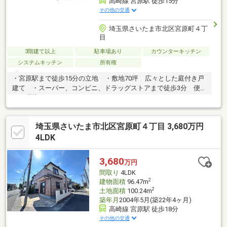
高崎線 宮原駅 徒歩15分
その他の交通
埼玉県さいたま市北区宮原町４丁
目
3階建て以上
駐車場あり
カウンターキッチン
システムキッチン
所有権
・宮原駅まで徒歩15分の立地 ・敷地70坪 広々とした庭付き戸
建て ・スーパー、コンビニ、ドラッグストアまで徒歩3分 便利
な住環境
埼玉県さいたま市北区宮原町４丁目 3,680万円
4LDK
3,680
万円
間取り
4LDK
2
建物面積
96.47m
2
土地面積
100.24m
築年月
2004年5月(築22年4ヶ月)
高崎線 宮原駅 徒歩18分
その他の交通