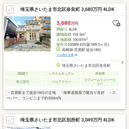
埼玉県さいたま市北区奈良町 3,680万円 4LDK
3,680
万円
間取り
4LDK
2
建物面積
103.5m
2
土地面積
100.87m
築年月
2008年4月(築18年5ヶ月)
高崎線 宮原駅 徒歩18分
その他の交通
埼玉県さいたま市北区奈良町
2階建て
システムキッチン
所有権
リフォームリノベーシ
即入居可
バリアフリー
ョン
・宮原駅まで徒歩18分の立地 ・南東道路面で陽当り良好 ・ス
ーパー、コンビニまで約550m内
埼玉県さいたま市北区別所町 3,049万円 4LDK