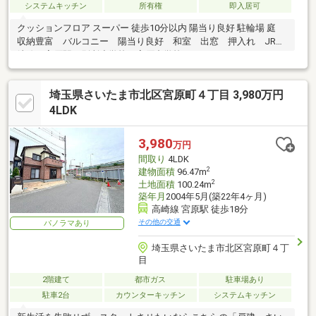
システムキッチン
所有権
即入居可
クッションフロア スーパー 徒歩10分以内 陽当り良好 駐輪場 庭
収納豊富 バルコニー 陽当り良好 和室 出窓 押入れ JR高
崎線 宮原駅 別所小学校 宮原中学校
埼玉県さいたま市北区宮原町４丁目 3,980万円
4LDK
3,980
万円
間取り
4LDK
2
建物面積
96.47m
2
土地面積
100.24m
築年月
2004年5月(築22年4ヶ月)
高崎線 宮原駅 徒歩18分
その他の交通
パノラマあり
埼玉県さいたま市北区宮原町４丁
目
2階建て
都市ガス
駐車場あり
駐車2台
カウンターキッチン
システムキッチン