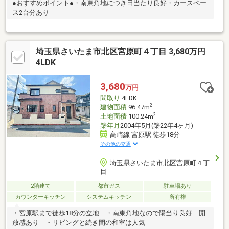
●おすすめポイント●・南東角地につき日当たり良好・カースペー
ス2台分あり
埼玉県さいたま市北区宮原町４丁目 3,680万円
4LDK
3,680
万円
間取り
4LDK
2
建物面積
96.47m
2
土地面積
100.24m
築年月
2004年5月(築22年4ヶ月)
高崎線 宮原駅 徒歩18分
その他の交通
埼玉県さいたま市北区宮原町４丁
目
2階建て
都市ガス
駐車場あり
カウンターキッチン
システムキッチン
所有権
・宮原駅まで徒歩18分の立地 ・南東角地なので陽当り良好 開
放感あり ・リビングと続き間の和室は人気