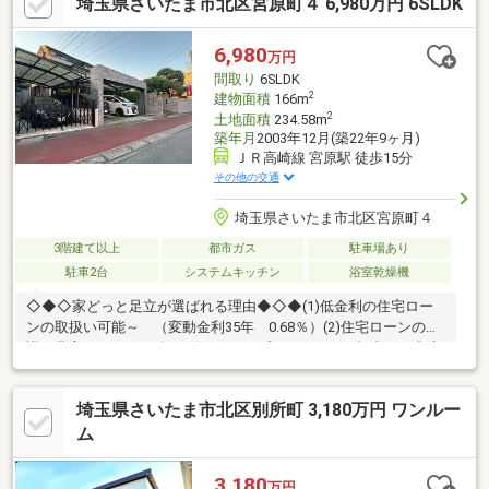
埼玉県さいたま市北区宮原町４ 6,980万円 6SLDK
6,980
万円
間取り
6SLDK
2
建物面積
166m
2
土地面積
234.58m
築年月
2003年12月(築22年9ヶ月)
ＪＲ高崎線 宮原駅 徒歩15分
その他の交通
埼玉県さいたま市北区宮原町４
3階建て以上
都市ガス
駐車場あり
駐車2台
システムキッチン
浴室乾燥機
◇◆◇家どっと足立が選ばれる理由◆◇◆(1)低金利の住宅ロー
ンの取扱い可能～ （変動金利35年 0.68％）(2)住宅ローンの知
識が豊富でローンに強い～(3)ライフプランナーとの打合せが出来
る～（無料）～【今のお客様のご状況をお聞かせください】～◆
毎月支払う住居費って自分達はいくらなら大丈夫かな。◆歳を重
埼玉県さいたま市北区別所町 3,180万円 ワンルー
ねてもずっと安心して暮らせる場所がいい！◆購入はしたいけ
ど、手続きとか税金とか色々心配。期待も大きい反面、悩みや不
ム
安も多いと思います。不動産売買専門店でお客様と一緒に悩んで
きた数が多い私達だから解決出来る問題があります。
3,180
万円