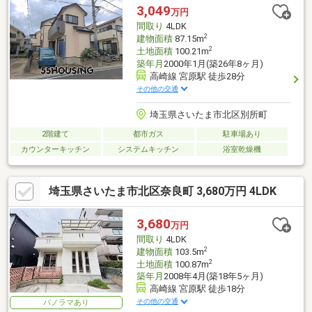
3,049
万円
間取り
4LDK
2
建物面積
87.15m
2
土地面積
100.21m
築年月
2000年1月(築26年8ヶ月)
高崎線 宮原駅 徒歩28分
その他の交通
埼玉県さいたま市北区別所町
2階建て
都市ガス
駐車場あり
カウンターキッチン
システムキッチン
浴室乾燥機
埼玉県さいたま市北区奈良町 3,680万円 4LDK
3,680
万円
間取り
4LDK
2
建物面積
103.5m
2
土地面積
100.87m
築年月
2008年4月(築18年5ヶ月)
高崎線 宮原駅 徒歩18分
その他の交通
パノラマあり