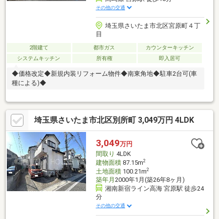
その他の交通
埼玉県さいたま市北区宮原町４丁
目
2階建て
都市ガス
カウンターキッチン
システムキッチン
所有権
即入居可
◆価格改定◆新規内装リフォーム物件◆南東角地◆駐車2台可(車
種による)◆
埼玉県さいたま市北区別所町 3,049万円 4LDK
3,049
万円
間取り
4LDK
2
建物面積
87.15m
2
土地面積
100.21m
築年月
2000年1月(築26年8ヶ月)
湘南新宿ライン高海 宮原駅 徒歩24
分
その他の交通