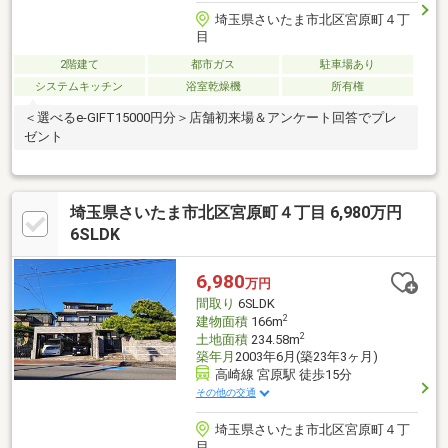
埼玉県さいたま市北区宮原町４丁
目
2階建て
都市ガス
駐車場あり
システムキッチン
浴室乾燥機
所有権
＜選べるe-GIFT15000円分＞店舗初来場＆アンケート回答でプレ
ゼント
埼玉県さいたま市北区宮原町４丁目 6,980万円
6SLDK
6,980
万円
間取り
6SLDK
2
建物面積
166m
2
土地面積
234.58m
築年月
2003年6月(築23年3ヶ月)
高崎線 宮原駅 徒歩15分
その他の交通
埼玉県さいたま市北区宮原町４丁
目