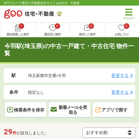
NTTグループ運営の不動産総合サイト goo住宅・不動産
1
0
0
0
最近検索した条件
最近見た物件
保存した条件
お気に入り
今羽駅(埼玉県)の中古一戸建て・中古住宅 物件一
覧
駅
変更する
埼玉新都市交通/今羽
条件
変更する
指定なし
新着メールを受
検索条件を保存
アプリで探す
取る
29
件
が該当しました。