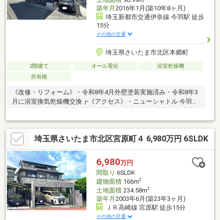
築年月
2016年1月(築10年8ヶ月)
埼玉新都市交通伊奈線 今羽駅 徒歩
15分
その他の交通
埼玉県さいたま市北区本郷町
2階建て
オール電化
浴室乾燥機
所有権
《改修・リフォーム》・令和8年4月外壁塗装実施済み・令和8年3
月に浴室換気乾燥機交換┏《アクセス》・ニューシャトル 今羽駅
まで徒歩15分・東北本線 東大宮駅まで徒歩23分・東北本線 土呂
駅まで徒歩24分┏《物件の特徴》・北西、北東の角地・ゆとりあ
る前面道路・太陽光パネル設置・カーポートあり・ウッドデッキ
埼玉県さいたま市北区宮原町４ 6,980万円 6SLDK
設置┏《室内の特徴》・リビングダイニングは吹き抜けになって
おり、開放感のある空間・小屋裏収納あり・キッチンにはパント
リー・北東側約6.1畳洋室には、ウォークインクローゼット・シス
6,980
万円
テムキッチンは、リビングを見渡せるカウンター式
間取り
6SLDK
2
建物面積
166m
2
土地面積
234.58m
築年月
2003年6月(築23年3ヶ月)
ＪＲ高崎線 宮原駅 徒歩15分
その他の交通