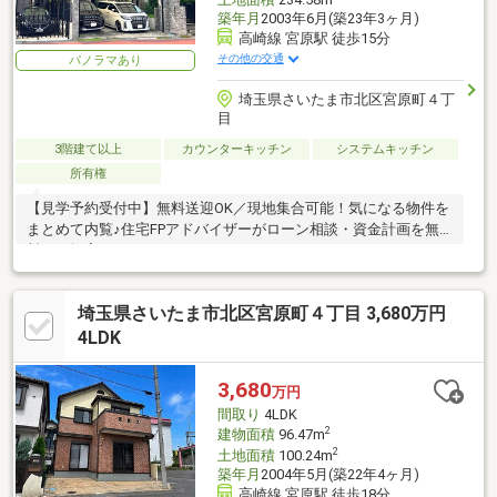
築年月
2003年6月(築23年3ヶ月)
高崎線 宮原駅 徒歩15分
その他の交通
パノラマあり
埼玉県さいたま市北区宮原町４丁
目
3階建て以上
カウンターキッチン
システムキッチン
所有権
【見学予約受付中】無料送迎OK／現地集合可能！気になる物件を
まとめて内覧♪住宅FPアドバイザーがローン相談・資金計画を無
料でご提案します！
埼玉県さいたま市北区宮原町４丁目 3,680万円
4LDK
3,680
万円
間取り
4LDK
2
建物面積
96.47m
2
土地面積
100.24m
築年月
2004年5月(築22年4ヶ月)
高崎線 宮原駅 徒歩18分