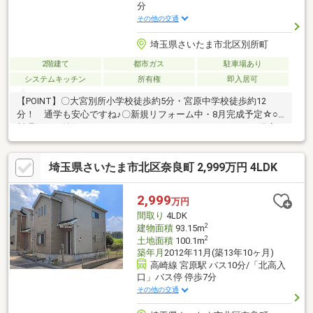
分
その他の交通
埼玉県さいたま市北区別所町
2階建て
都市ガス
駐車場あり
システムキッチン
所有権
即入居可
【POINT】〇大宮別所小学校徒歩約5分・宮原中学校徒歩約12
分！ 通学も安心ですね♪〇新規リフォーム中・8月完成予定☆○
料理好きも納得、キッチンリフォーム！○リフォームされた浴室
で毎日リフレッシュ♪○全居室収納付き！お部屋もスッキリ片付き
ます！■【0120-22-8282】へお気軽にお問い合わせください
埼玉県さいたま市北区奈良町 2,999万円 4LDK
■■【ララハウス 大宮支店】で検索♪ 最新情報を毎日更新中
です！ 弊社ホームページをご利用くださいませ☆☆
2,999
万円
間取り
4LDK
2
建物面積
93.15m
2
土地面積
100.1m
築年月
2012年11月(築13年10ヶ月)
高崎線 宮原駅 バス10分/「北高入
口」バス停 停歩7分
その他の交通