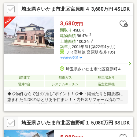
埼玉県さいたま市北区宮原町４ 3,680万円 4SLDK
3,680
万円
間取り
4SLDK
2
建物面積
96.47m
2
土地面積
100.24m
築年月
2004年5月(築22年4ヶ月)
ＪＲ高崎線 宮原駅 徒歩18分
その他の交通
埼玉県さいたま市北区宮原町４
2階建て
都市ガス
駐車場あり
駐車2台
システムキッチン
浴室乾燥機
◆◇物件ならではの“推し”ポイント！◇◆・陽当たりと開放感に
恵まれた4LDKのゆとりある住まい！・内外装リフォーム済みで、
キッチン・浴室・洗面・トイレなど水回りも一新・駐車スペース2
台分を確保！・和室を備えた4LDKは、お子様の遊び場や客間など
多目的に活用・陽当たり・開放感・収納力を兼ね備えた、子育て
埼玉県さいたま市北区吉野町１ 5,080万円 3SLDK
世帯にもおすすめのリフォーム住宅♪◆◇SCHOOL INFO◇◆・宮
原小学校・・・徒歩6分・宮原中学校・・・徒歩5分◇◆周辺環境
◇◆・ベルクさいたま吉野町店・・・徒歩14分・セブンイレブン