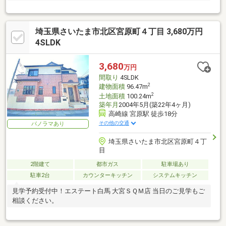
埼玉県さいたま市北区宮原町４丁目 3,680万円
4SLDK
3,680
万円
間取り
4SLDK
2
建物面積
96.47m
2
土地面積
100.24m
築年月
2004年5月(築22年4ヶ月)
高崎線 宮原駅 徒歩18分
その他の交通
パノラマあり
埼玉県さいたま市北区宮原町４丁
目
2階建て
都市ガス
駐車場あり
駐車2台
カウンターキッチン
システムキッチン
見学予約受付中！エステート白馬 大宮ＳＱＭ店 当日のご見学もご
相談ください。