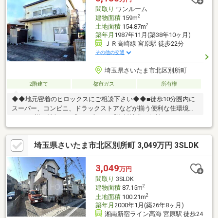
間取り
ワンルーム
2
建物面積
159m
2
土地面積
154.87m
築年月
1987年11月(築38年10ヶ月)
ＪＲ高崎線 宮原駅 徒歩22分
その他の交通
埼玉県さいたま市北区別所町
2階建て
都市ガス
所有権
◆◆地元密着のヒロックスにご相談下さい◆◆■徒歩10分圏内に
スーパー、コンビニ、ドラックストアなどが揃う便利な住環境で
す！！■詳細情報をお求めの方は、「資料請求（無料）」をクリ
ック！！■通話料無料０８００－６０３－２１６３までお問い合
わせください！掲載しきれなかったその他の情報をお伝えしま
埼玉県さいたま市北区別所町 3,049万円 3SLDK
す！！
3,049
万円
間取り
3SLDK
2
建物面積
87.15m
2
土地面積
100.21m
築年月
2000年1月(築26年8ヶ月)
湘南新宿ライン高海 宮原駅 徒歩24