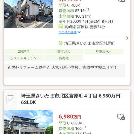
間取り
4LDK
2
建物面積
87.15m
2
土地面積
100.21m
築年月
2000年1月(築26年8ヶ月)
高崎線 宮原駅 徒歩24分
その他の交通
埼玉県さいたま市北区別所町
2階建て
都市ガス
駐車場あり
システムキッチン
所有権
☆内外リフォーム物件☆ 大宮別所小学校、宮原中学校エリア！
埼玉県さいたま市北区宮原町４丁目 6,980万円
6SLDK
6,980
万円
間取り
6SLDK
2
建物面積
166m
2
土地面積
234.58m