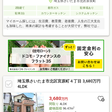
埼玉県さいたま市北区奈良町
2階建て
都市ガス
駐車場あり
駐車2台
カウンターキッチン
システムキッチン
マイホーム探しには、生活費、教育費、老後費、人生の三大支出
も加味した、将来の家計を考慮することが大切です。弊社では住
宅FPアドバイザーが、お客様の将来設計を見据えたコンサルティ
ングを実施します。
埼玉県さいたま市北区宮原町４丁目 3,680万円
4LDK
3,680
万円
間取り
4LDK
2
建物面積
96.47m