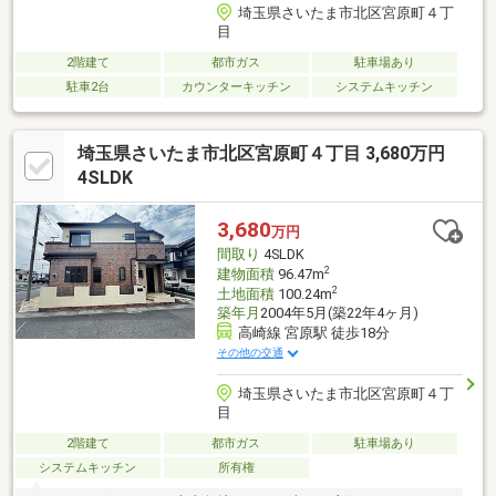
埼玉県さいたま市北区宮原町４丁
目
2階建て
都市ガス
駐車場あり
駐車2台
カウンターキッチン
システムキッチン
埼玉県さいたま市北区宮原町４丁目 3,680万円
4SLDK
3,680
万円
間取り
4SLDK
2
建物面積
96.47m
2
土地面積
100.24m
築年月
2004年5月(築22年4ヶ月)
高崎線 宮原駅 徒歩18分
その他の交通
埼玉県さいたま市北区宮原町４丁
目
2階建て
都市ガス
駐車場あり
システムキッチン
所有権