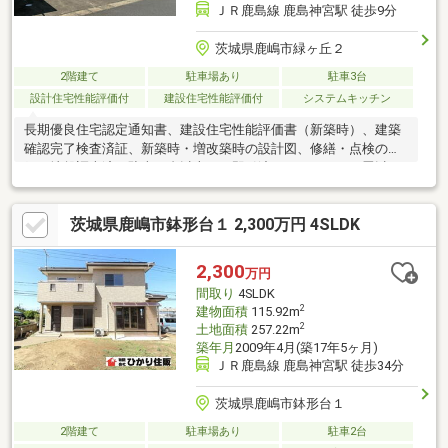
ＪＲ鹿島線 鹿島神宮駅 徒歩9分
茨城県鹿嶋市緑ヶ丘２
2階建て
駐車場あり
駐車3台
設計住宅性能評価付
建設住宅性能評価付
システムキッチン
長期優良住宅認定通知書、建設住宅性能評価書（新築時）、建築
確認完了検査済証、新築時・増改築時の設計図、修繕・点検の記
録、地盤調査済、駐車３台以上可、即引渡可、ＬＤＫ２０畳以
上、土地50坪以上、市街地が近い、システムキッチン、浴室乾燥
機、閑静な住宅地、前道６ｍ以上、角地、和室、整形地、庭、対
茨城県鹿嶋市鉢形台１ 2,300万円 4SLDK
面式キッチン、ワイドバルコニー、トイレ２ヶ所、２階建、温水
洗浄便座、床下収納、浴室に窓、ＴＶモニタ付インターホン、ウ
ッドデッキ、ウォークインクローゼット、全居室６畳以上、納戸
2,300
万円
間取り
4SLDK
2
建物面積
115.92m
2
土地面積
257.22m
築年月
2009年4月(築17年5ヶ月)
ＪＲ鹿島線 鹿島神宮駅 徒歩34分
茨城県鹿嶋市鉢形台１
2階建て
駐車場あり
駐車2台