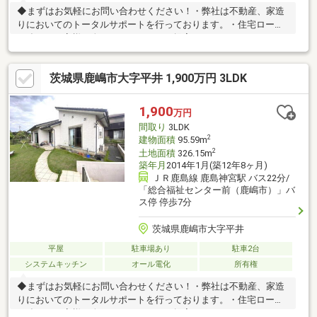
◆まずはお気軽にお問い合わせください！・弊社は不動産、家造
りにおいてのトータルサポートを行っております。・住宅ローン
に強く、お客様一人ひとりにあったご提案をさせていただきま
す。・スタッフ一同、誠心誠意ご対応させていただきます！◆経
験知識が豊富なスタッフが在籍！迅速な対応を心掛けておりま
茨城県鹿嶋市大字平井 1,900万円 3LDK
す。・お問合せを受けてから即日ご対応をさせていただきま
す。・その他物件情報も多数ございます！お気軽にお問い合わせ
ください。
1,900
万円
間取り
3LDK
2
建物面積
95.59m
2
土地面積
326.15m
築年月
2014年1月(築12年8ヶ月)
ＪＲ鹿島線 鹿島神宮駅 バス22分/
「総合福祉センター前（鹿嶋市）」バ
ス停 停歩7分
茨城県鹿嶋市大字平井
平屋
駐車場あり
駐車2台
システムキッチン
オール電化
所有権
◆まずはお気軽にお問い合わせください！・弊社は不動産、家造
りにおいてのトータルサポートを行っております。・住宅ローン
に強く、お客様一人ひとりにあったご提案をさせていただきま