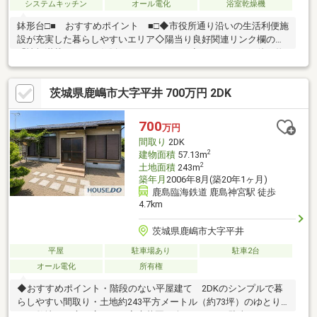
システムキッチン
オール電化
浴室乾燥機
鉢形台□■ おすすめポイント ■□◆市役所通り沿いの生活利便施
設が充実した暮らしやすいエリア◇陽当り良好関連リンク欄の
「情報満載のひかり住販HP」をクリック♪◇HPににはその他の物
件を多数掲載中◇中古だけでなく新築建売住宅や土地購入からの
注文住宅のご相談も承ります
茨城県鹿嶋市大字平井 700万円 2DK
700
万円
間取り
2DK
2
建物面積
57.13m
2
土地面積
243m
築年月
2006年8月(築20年1ヶ月)
鹿島臨海鉄道 鹿島神宮駅 徒歩
4.7km
茨城県鹿嶋市大字平井
平屋
駐車場あり
駐車2台
オール電化
所有権
◆おすすめポイント・階段のない平屋建て 2DKのシンプルで暮
らしやすい間取り・土地約243平方メートル（約73坪）のゆとり
ある敷地・お庭を広くとれ家庭菜園も楽しめます・駐車スペース