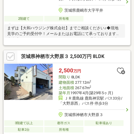
茨城県鹿嶋市大字平井
2階建て
所有権
まずは【大和ハウジング株式会社】までご相談ください♪◆現地
見学のご予約受付中！メールまたはお電話にて承っております。
◆公式HP・Instagram・YouTube・Facebookで最新情報を随時更
新中！「大和ハウジング」で検索♪◆そのほかにもご紹介可能な
物件が多数ございます。ぜひ一度ご連絡ください！
茨城県神栖市大野原３ 2,500万円 8LDK
2,500
万円
間取り
8LDK
2
建物面積
277.12m
2
土地面積
267.67m
築年月
1997年4月(築29年5ヶ月)
ＪＲ鹿島線 鹿島神宮駅 バス33分/
「大野原西」バス停 停歩3分
茨城県神栖市大野原３
3階建て以上
都市ガス
駐車場あり
駐車2台
所有権