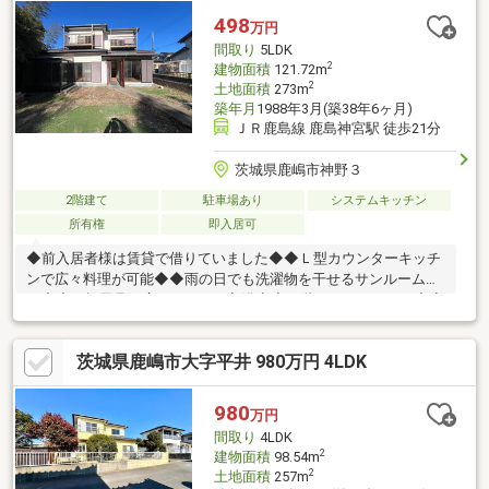
498
万円
間取り
5LDK
2
建物面積
121.72m
2
土地面積
273m
築年月
1988年3月(築38年6ヶ月)
ＪＲ鹿島線 鹿島神宮駅 徒歩21分
茨城県鹿嶋市神野３
2階建て
駐車場あり
システムキッチン
所有権
即入居可
◆前入居者様は賃貸で借りていました◆◆Ｌ型カウンターキッチ
ンで広々料理が可能◆◆雨の日でも洗濯物を干せるサンルームあ
り◆◆１坪風呂で広々ゆっくり入浴◆◆２階にもトイレあり◆◆
ベランダも２個所あり◆◆シャッター付き車庫あり◆◆未登記部
分あり◆◆土砂災害警戒区域◆
茨城県鹿嶋市大字平井 980万円 4LDK
980
万円
間取り
4LDK
2
建物面積
98.54m
2
土地面積
257m