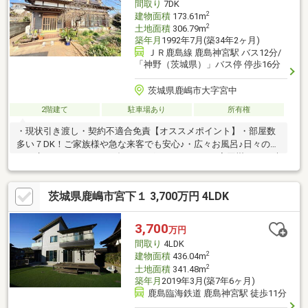
間取り
7DK
2
建物面積
173.61m
2
土地面積
306.79m
築年月
1992年7月(築34年2ヶ月)
ＪＲ鹿島線 鹿島神宮駅 バス12分/
「神野（茨城県）」バス停 停歩16分
茨城県鹿嶋市大字宮中
2階建て
駐車場あり
所有権
・現状引き渡し・契約不適合免責【オススメポイント】・部屋数
多い７DK！ご家族様や急な来客でも安心♪・広々お風呂♪日々の疲
れを癒してくれます♪・ダイニングキッチンでは一家団欒のひと時
を楽しめます♪・カースペース有り！茨城でお車はかかせません
♪【住宅ローンご相談ください】いくらまで借りられる？何年返
茨城県鹿嶋市宮下１ 3,700万円 4LDK
済？車のローン、カードローンがあるけど大丈夫？転職したばか
り、正社員じゃないけど大丈夫？過去に審査に通らなかったなど
⇒不安がある方はお気軽にご相談ください。◎事前審査からお引
3,700
万円
渡しまで全てお手伝いします。
間取り
4LDK
2
建物面積
436.04m
2
土地面積
341.48m
築年月
2019年3月(築7年6ヶ月)
鹿島臨海鉄道 鹿島神宮駅 徒歩11分