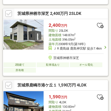
は2台分を確保・2006年築 第一種低層住居専用地域の落ち着い
た住環境◆周辺環境・バス停まで徒歩1分・鉢形小学校まで徒歩
茨城県神栖市深芝 2,400万円 2SLDK
21分・高松中学校まで徒歩31分・イオン鹿嶋店まで車で5分・鹿
島神宮駅まで車で7分◆ご案内現地のご見学は随時承っておりま
す。お気軽にお問い合わせください。
2,400
万円
間取り
2SLDK
2
建物面積
148.87m
2
土地面積
396.05m
築年月
2008年9月(築18年)
ＪＲ鹿島線 鹿島神宮駅 徒歩7.4km
茨城県神栖市深芝
2階建て
駐車場あり
オール電化
所有権
茨城県鹿嶋市港ケ丘１ 1,590万円 4LDK
1,590
万円
間取り
4LDK
2
建物面積
130.83m
2