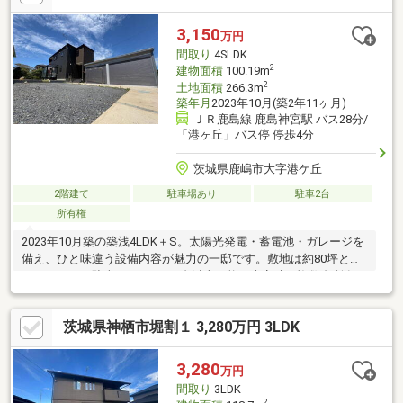
3,150
万円
間取り
4SLDK
2
建物面積
100.19m
2
土地面積
266.3m
築年月
2023年10月(築2年11ヶ月)
ＪＲ鹿島線 鹿島神宮駅 バス28分/
「港ヶ丘」バス停 停歩4分
茨城県鹿嶋市大字港ケ丘
2階建て
駐車場あり
駐車2台
所有権
2023年10月築の築浅4LDK＋S。太陽光発電・蓄電池・ガレージを
備え、ひと味違う設備内容が魅力の一邸です。敷地は約80坪とゆ
とりがあり、駐車スペースは4台以上可能。来客時や複数台所有の
ご家庭にも安心です。南側には広いお庭とサンルームがあり、洗
濯物干しはもちろん、お子様の遊び場やバーベキューなど多目的
茨城県神栖市堀割１ 3,280万円 3LDK
に活用できます。室内は白を基調とした明るく清潔感のある空間
で、納戸や各所収納も充実。築浅ならではの綺麗さに加え、光熱
費対策や災害時にも心強い設備がそろっています。周辺は落ち着
3,280
万円
いた住宅地で、日々の暮らしやすさも感じられる環境。設備・敷
間取り
3LDK
地・駐車台数のバランスが取れた鹿嶋市港ケ丘のおすすめ住宅で
2