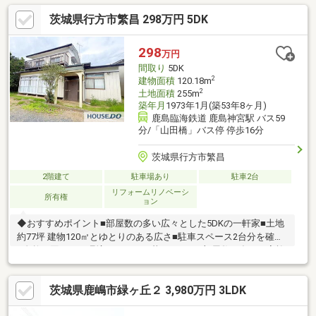
動？固定？保証料？事務手数料？なんのこと？？住宅ローンでお
茨城県行方市繁昌 298万円 5DK
悩みの方、まずは弊社にご相談ください！弊社YouTubeチャンネ
ル
https://www.youtube.com/channel/UCvQ2foSiU3Me0UriU6U9KoA
298
万円
間取り
5DK
2
建物面積
120.18m
2
土地面積
255m
築年月
1973年1月(築53年8ヶ月)
鹿島臨海鉄道 鹿島神宮駅 バス59
分/「山田橋」バス停 停歩16分
茨城県行方市繁昌
2階建て
駐車場あり
駐車2台
リフォームリノベーシ
所有権
ョン
◆おすすめポイント■部屋数の多い広々とした5DKの一軒家■土地
約77坪 建物120㎡とゆとりのある広さ■駐車スペース2台分を確保
■自然に囲まれた環境でのびのび暮らせます■部屋数が多くご家族
の多い方や二世帯でのご利用にも◆周辺環境■北浦小学校まで車
で7分■ヨコセストアーまで徒歩21分■大洋駅まで車で14分■お車で
茨城県鹿嶋市緑ヶ丘２ 3,980万円 3LDK
の移動がしやすい環境です◆ご案内現地のご見学やお住まいのご
相談はお気軽にどうぞ。実際の広さをぜひご覧ください。