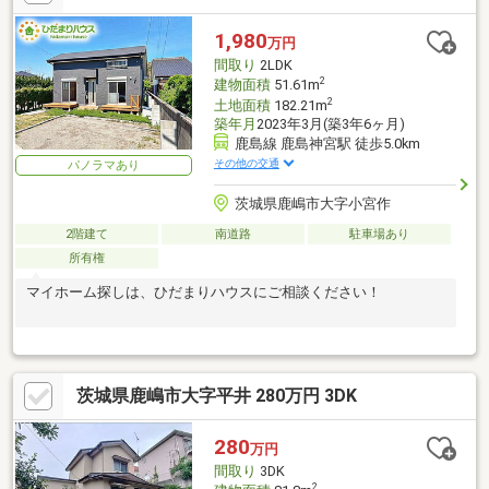
1,980
万円
間取り
2LDK
2
建物面積
51.61m
2
土地面積
182.21m
築年月
2023年3月(築3年6ヶ月)
鹿島線 鹿島神宮駅 徒歩5.0km
その他の交通
パノラマあり
茨城県鹿嶋市大字小宮作
2階建て
南道路
駐車場あり
所有権
マイホーム探しは、ひだまりハウスにご相談ください！
茨城県鹿嶋市大字平井 280万円 3DK
280
万円
間取り
3DK
2