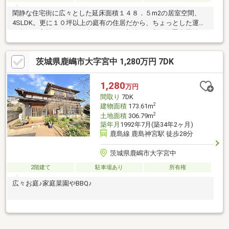
閑静な住宅街に広々とした延床面積１４８．５m2の居室空間、
4SLDK。更に１０坪以上の庭有の住居だから、ちょっとした運動
や遊びも家族でのびのび楽しめます。収納に便利な物置小屋付き
です。
茨城県鹿嶋市大字宮中 1,280万円 7DK
1,280
万円
間取り
7DK
2
建物面積
173.61m
2
土地面積
306.79m
築年月
1992年7月(築34年2ヶ月)
鹿島線 鹿島神宮駅 徒歩28分
茨城県鹿嶋市大字宮中
2階建て
駐車場あり
所有権
広々お庭♪家庭菜園やBBQ♪