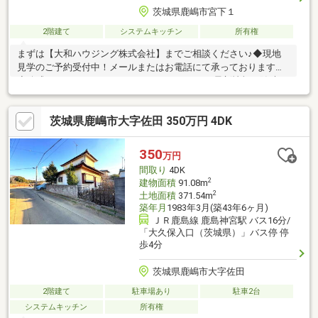
茨城県鹿嶋市宮下１
2階建て
システムキッチン
所有権
まずは【大和ハウジング株式会社】までご相談ください♪◆現地
見学のご予約受付中！メールまたはお電話にて承っております。
◆公式HP・Instagram・YouTube・Facebookで最新情報を随時更
新中！「大和ハウジング」で検索♪◆そのほかにもご紹介可能な
物件が多数ございます。ぜひ一度ご連絡ください！お引渡しは
茨城県鹿嶋市大字佐田 350万円 4DK
2027年1月以降となります。
350
万円
間取り
4DK
2
建物面積
91.08m
2
土地面積
371.54m
築年月
1983年3月(築43年6ヶ月)
ＪＲ鹿島線 鹿島神宮駅 バス16分/
「大久保入口（茨城県）」バス停 停
歩4分
茨城県鹿嶋市大字佐田
2階建て
駐車場あり
駐車2台
システムキッチン
所有権