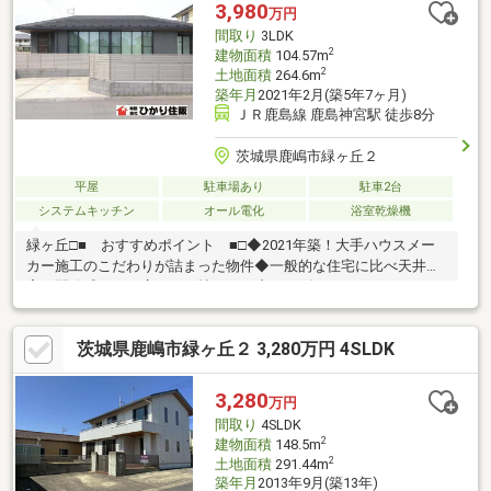
3,980
万円
間取り
3LDK
2
建物面積
104.57m
2
土地面積
264.6m
築年月
2021年2月(築5年7ヶ月)
ＪＲ鹿島線 鹿島神宮駅 徒歩8分
茨城県鹿嶋市緑ヶ丘２
平屋
駐車場あり
駐車2台
システムキッチン
オール電化
浴室乾燥機
緑ヶ丘□■ おすすめポイント ■□◆2021年築！大手ハウスメー
カー施工のこだわりが詰まった物件◆一般的な住宅に比べ天井が
高く開放感のある広々２７帖ＬＤＫ◆オーダーメイドのセパレー
ト型キッチン＆洗浄力の高いミーレ社製食洗機◆庭はタイルデッ
キ＋全面タイル敷きで草むしりの手間なし◆快適な暮らしを支え
茨城県鹿嶋市緑ヶ丘２ 3,280万円 4SLDK
る設備充実の３LDK住宅◆軽量鉄骨造住宅は一般的な木造住宅と
比べ火災保険料が安い！◆南西角地で日当たり良好関連リンク欄
の「情報満載のひかり住販HP」をクリック♪◇HPににはその他の
3,280
万円
物件を多数掲載中◇中古だけでなく新築建売住宅や土地購入から
間取り
4SLDK
の注文住宅のご相談も承ります
2
建物面積
148.5m
2
土地面積
291.44m
築年月
2013年9月(築13年)