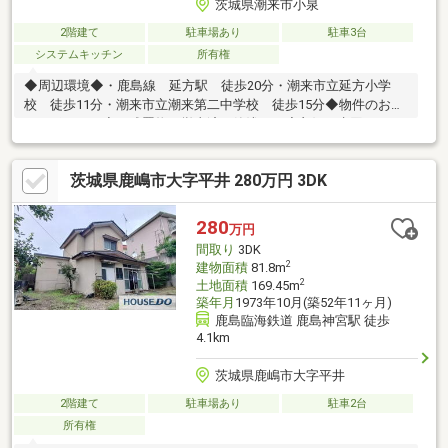
茨城県潮来市小泉
2階建て
駐車場あり
駐車3台
システムキッチン
所有権
◆周辺環境◆・鹿島線 延方駅 徒歩20分・潮来市立延方小学
校 徒歩11分・潮来市立潮来第二中学校 徒歩15分◆物件のおす
すめポイント◆・残置物、撤去済・築浅で程度良好・水回りクリ
ーニングサービズ◆不動産の事ならトレース不動産へお任せくだ
さい◆新築・中古住宅の購入、注文住宅のご提案、土地・建物の
茨城県鹿嶋市大字平井 280万円 3DK
売却等幅広く活動しております！不動産経験１０年以上の経験豊
富なスタッフが常駐しております！誠実・信頼のできるご提案、
接客を心掛けております！下記関連リンクから弊社ＨＰをチェッ
280
万円
ク！インスタグラムで不動産情報を日々発信中！お気軽にお問い
間取り
3DK
合せください。
2
建物面積
81.8m
2
土地面積
169.45m
築年月
1973年10月(築52年11ヶ月)
鹿島臨海鉄道 鹿島神宮駅 徒歩
4.1km
茨城県鹿嶋市大字平井
2階建て
駐車場あり
駐車2台
所有権