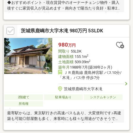
◆おすすめポイント・現在賃貸中のオーナーチェンジ物件・購入
後すぐに家賃収入が見込めます・南向きで陽当たり良好・駐車2台
分のスペース◆周辺環境・スーパータイヨーサンポート店まで徒
歩21分・鉢形小学校まで徒歩15分・平井中学校まで徒歩25分・鹿
島神宮駅まで徒歩51分◆ご案内投資物件としての詳細や利回りの
茨城県鹿嶋市大字木滝 980万円 5SLDK
ご相談も承ります。お気軽にお問い合わせください。
980
万円
間取り
5SLDK
2
建物面積
155.1m
2
土地面積
509.09m
築年月
1988年7月(築38年2ヶ月)
ＪＲ鹿島線 鹿島神宮駅 バス10分/
「木滝」バス停 停歩7分
茨城県鹿嶋市大字木滝
2階建て
駐車場あり
システムキッチン
所有権
最寄駅からは、東京駅行きの高速バスもあり、大変便利です♪再建
築も可能◎部屋数も多く、来客時にも様々な用途ができそうで
す。高速『潮来ＩＣ』まで車で約１４分！【住宅ローン相談】も
おまかせ下さい！転職して間もない 頭金が用意できない 変