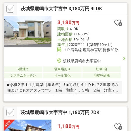
茨城県鹿嶋市大字宮中 3,180万円 4LDK
3,180
万円
間取り
4LDK
2
建物面積
114.68m
2
土地面積
304.91m
築年月
2020年11月(築5年10ヶ月)
ＪＲ鹿島線 鹿島神宮駅 徒歩20分
茨城県鹿嶋市大字宮中
2階建て
駐車場あり
駐車3台
システムキッチン
オール電化
浴室乾燥機
■令和２年１１月建築（築６年）！■間取り４ＬＤＫで２世帯での
住まいにもオススメです♪ １階 和室４．５帖 ２階 洋室７．
９帖 ５．３帖 ５．３帖■約１７．０帖のＬＤＫには吹き抜け
あり！ 明るく開放感のあるリビングはご家族の新生活にピッタ
リです♪■株式会社ノーブルホーム施工の省エネ住宅！ 高効率の
茨城県鹿嶋市大字宮中 1,180万円 7DK
第一種換気システム完備♪ 制震性を備えたＴＲＣダンパーを１階
部分の壁内に装備♪ ハウスメーカー施工の安心なアフター対応
♪◇生活施設や教育施設のほか医療施設も豊富で安心の居住立
1,180
万円
地！