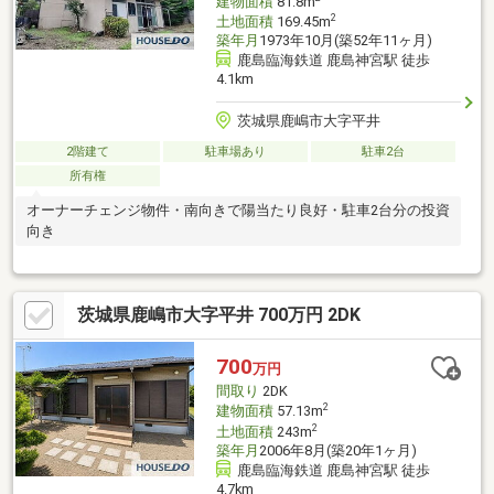
建物面積
81.8m
2
土地面積
169.45m
築年月
1973年10月(築52年11ヶ月)
鹿島臨海鉄道 鹿島神宮駅 徒歩
4.1km
茨城県鹿嶋市大字平井
2階建て
駐車場あり
駐車2台
所有権
オーナーチェンジ物件・南向きで陽当たり良好・駐車2台分の投資
向き
茨城県鹿嶋市大字平井 700万円 2DK
700
万円
間取り
2DK
2
建物面積
57.13m
2
土地面積
243m
築年月
2006年8月(築20年1ヶ月)
鹿島臨海鉄道 鹿島神宮駅 徒歩
4.7km