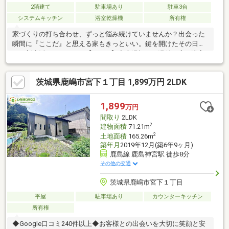
2階建て
駐車場あり
駐車3台
システムキッチン
浴室乾燥機
所有権
家づくりの打ち合わせ、ずっと悩み続けていませんか？出会った
瞬間に『ここだ』と思える家もきっといい。鍵を開けたその日か
ら、新生活をスタート！【POINT】◇肩湯打たせ湯付き広々浴室
◇IH×ガスのハイブリッドキッチン◇大理石調×間接照明×名古屋
カラットタイルのダブルボウル洗面◇家事楽導線 （玄関⇔土間収
茨城県鹿嶋市宮下１丁目 1,899万円 2LDK
納⇔パントリー⇔キッチン）◇保険が安くなる.省令準耐火仕様◇
家具家電込みの金額◇太陽光パネル付きZEH住宅
1,899
万円
間取り
2LDK
2
建物面積
71.21m
2
土地面積
165.26m
築年月
2019年12月(築6年9ヶ月)
鹿島線 鹿島神宮駅 徒歩8分
その他の交通
茨城県鹿嶋市宮下１丁目
平屋
駐車場あり
カウンターキッチン
所有権
◆Google口コミ240件以上◆お客様との出会いを大切に笑顔と安