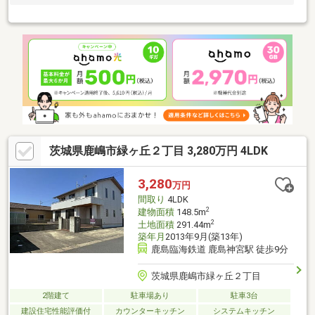
茨城県鹿嶋市緑ヶ丘２丁目 3,280万円 4LDK
3,280
万円
間取り
4LDK
2
建物面積
148.5m
2
土地面積
291.44m
築年月
2013年9月(築13年)
鹿島臨海鉄道 鹿島神宮駅 徒歩9分
茨城県鹿嶋市緑ヶ丘２丁目
2階建て
駐車場あり
駐車3台
建設住宅性能評価付
カウンターキッチン
システムキッチン