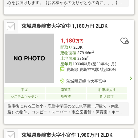
心をお届けします。【お客様からのありがとうの為に、、、】お
家探しは、ひだまりハウスにご相談ください！
茨城県鹿嶋市大字宮中 1,180万円 2LDK
1,180
万円
間取り
2LDK
2
建物面積
378.66m
2
土地面積
235m
築年月
1993年3月(築33年6ヶ月)
鹿島線 鹿島神宮駅 徒歩30分
茨城県鹿嶋市大字宮中
平屋
南道路
駐車場あり
システムキッチン
所有権
即入居可
住宅街にある三笠小・鹿島中学区の２LDK平屋一戸建て（南道
路）の物件。コンビニ・スーパー・市立図書館・保育園・ホーム
センター・ドラッグストアも１Km内にあります。
茨城県鹿嶋市大字小宮作 1,980万円 2LDK