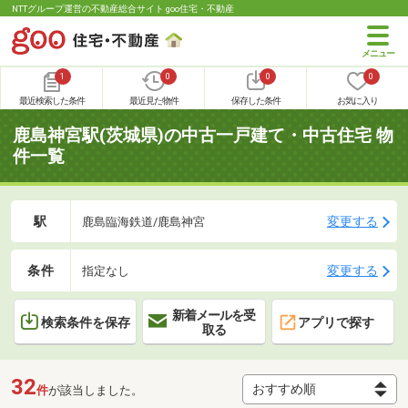
NTTグループ運営の不動産総合サイト goo住宅・不動産
1
0
0
0
最近検索した条件
最近見た物件
保存した条件
お気に入り
鹿島神宮駅(茨城県)の中古一戸建て・中古住宅 物
件一覧
駅
変更する
鹿島臨海鉄道/鹿島神宮
条件
変更する
指定なし
新着メールを受
検索条件を保存
アプリで探す
取る
32
件
が該当しました。