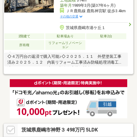
土地面積
314m
築年月
1989年3月(築37年6ヶ月)
ＪＲ鹿島線 鹿島神宮駅 徒歩3.4km
その他の交通
茨城県鹿嶋市港ケ丘１
2階建て
駐車場あり
駐車2台
リフォームリノベーシ
所有権
ョン
◇４万円台の返済で購入可能♪◇２０２５．１１ 外壁塗装工事
済み２０２５．１２ 内装リフォーム工事済み防蟻処理消毒工事
済みインスペクション済み（既存住宅状況調査）
茨城県鹿嶋市神野３ 498万円 5LDK