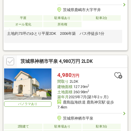
茨城県鹿嶋市大字平井
平屋
駐車場あり
駐車2台
オール電化
所有権
土地約73坪のゆとり平屋2DK 2006年築 バス停徒歩1分
茨城県神栖市平泉 4,980万円 2LDK
4,980
万円
間取り
2LDK
2
建物面積
127.39m
2
土地面積
260.98m
築年月
2025年7月(築1年2ヶ月)
鹿島臨海鉄道 鹿島神宮駅 徒歩
パノラマあり
7.4km
茨城県神栖市平泉
2階建て
駐車場あり
駐車3台