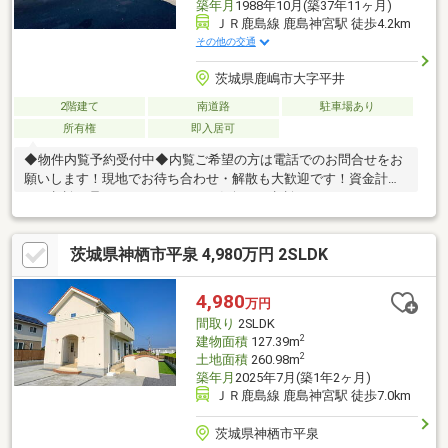
築年月
1988年10月(築37年11ヶ月)
ＪＲ鹿島線 鹿島神宮駅 徒歩4.2km
その他の交通
茨城県鹿嶋市大字平井
2階建て
南道路
駐車場あり
所有権
即入居可
◆物件内覧予約受付中◆内覧ご希望の方は電話でのお問合せをお
願いします！現地でお待ち合わせ・解散も大歓迎です！資金計画
のご相談も承っておりますのでお気軽にご相談ください！
茨城県神栖市平泉 4,980万円 2SLDK
4,980
万円
間取り
2SLDK
2
建物面積
127.39m
2
土地面積
260.98m
築年月
2025年7月(築1年2ヶ月)
ＪＲ鹿島線 鹿島神宮駅 徒歩7.0km
茨城県神栖市平泉