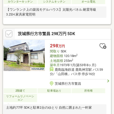
カウンターキッチン
システムキッチン
オール電化
【ワンランク上の築浅モデルハウス】太陽光パネル.耐震等級
3.ZEH.家具家電照明
茨城県行方市繁昌 298万円 5DK
298
万円
間取り
5DK
2
建物面積
120.18m
2
土地面積
255m
築年月
1973年1月(築53年8ヶ月)
鹿島臨海鉄道 鹿島神宮駅 バス59
分/「山田橋」バス停 停歩16分
茨城県行方市繁昌
2階建て
駐車場あり
所有権
リフォームリノベーシ
ョン
土地約77坪 5DKと駐車2台のゆとり 自然に囲まれた一軒家