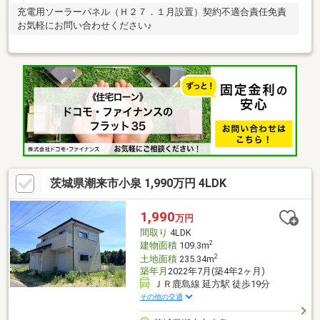
充電用ソーラーパネル（Ｈ２７．１月設置）契約不適合責任免責
お気軽にお問い合わせください♪
茨城県潮来市小泉 1,990万円 4LDK
1,990
万円
間取り
4LDK
2
建物面積
109.3m
2
土地面積
235.34m
築年月
2022年7月(築4年2ヶ月)
ＪＲ鹿島線 延方駅 徒歩19分
その他の交通