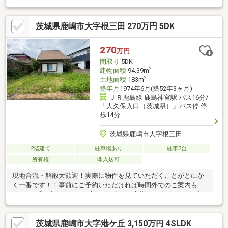
す。・スタッフ一同、誠心誠意ご対応させていただきます！◆経
験知識が豊富なスタッフが在籍！迅速な対応を心掛けておりま
茨城県鹿嶋市大字根三田 270万円 5DK
す。・お問合せを受けてから即日ご対応をさせていただきま
す。・その他物件情報も多数ございます！お気軽にお問い合わせ
ください。
270
万円
間取り
5DK
2
建物面積
94.39m
2
土地面積
183m
築年月
1974年6月(築52年3ヶ月)
ＪＲ鹿島線 鹿島神宮駅 バス16分/
「大久保入口（茨城県）」バス停 停
歩14分
茨城県鹿嶋市大字根三田
2階建て
駐車場あり
駐車3台
所有権
即入居可
現地合流・解散大歓迎！実際に物件を見ていただくことがとにか
く一番です！！事前にご予約いただければ時間外でのご案内も可
能です♪「住宅ローンが不安…」と言うお客様へ！自社グループで
住宅ローンを取り扱っている弊社だからこそ出来るご提案がござ
います！不動産会社選びで迷っている方はぜひ一度ご相談くださ
茨城県鹿嶋市大字港ケ丘 3,150万円 4SLDK
い♪