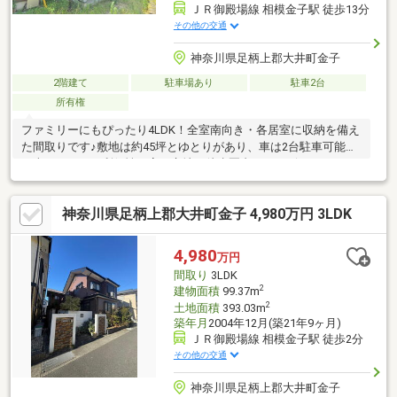
ＪＲ御殿場線 相模金子駅 徒歩13分
その他の交通
神奈川県足柄上郡大井町金子
2階建て
駐車場あり
駐車2台
所有権
ファミリーにもぴったり4LDK！全室南向き・各居室に収納を備え
た間取りです♪敷地は約45坪とゆとりがあり、車は2台駐車可能！
（車種による）利便性の高い立地！徒歩圏内にコンビニやスーパ
ーがそろっており、日常の買い物に便利です。大井松田インター
までのアクセスも良く、東京方面・静岡方面への移動がスムー
神奈川県足柄上郡大井町金子 4,980万円 3LDK
ズ！通勤やお出かけにも幅広く対応できる立地です。※本物件は
契約不適合責任免責となります。
4,980
万円
間取り
3LDK
2
建物面積
99.37m
2
土地面積
393.03m
築年月
2004年12月(築21年9ヶ月)
ＪＲ御殿場線 相模金子駅 徒歩2分
その他の交通
神奈川県足柄上郡大井町金子