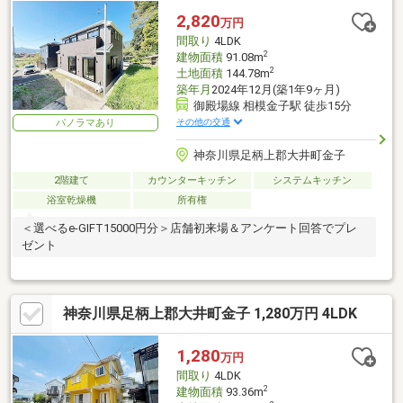
2,820
万円
間取り
4LDK
2
建物面積
91.08m
2
土地面積
144.78m
築年月
2024年12月(築1年9ヶ月)
御殿場線 相模金子駅 徒歩15分
その他の交通
パノラマあり
神奈川県足柄上郡大井町金子
2階建て
カウンターキッチン
システムキッチン
浴室乾燥機
所有権
＜選べるe-GIFT15000円分＞店舗初来場＆アンケート回答でプレ
ゼント
神奈川県足柄上郡大井町金子 1,280万円 4LDK
1,280
万円
間取り
4LDK
2
建物面積
93.36m