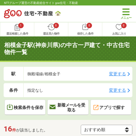
NTTグループ運営の不動産総合サイト goo住宅・不動産
1
0
0
0
最近検索した条件
最近見た物件
保存した条件
お気に入り
相模金子駅(神奈川県)の中古一戸建て・中古住宅
物件一覧
駅
変更する
御殿場線/相模金子
条件
変更する
指定なし
新着メールを受
検索条件を保存
アプリで探す
取る
16
件
が該当しました。