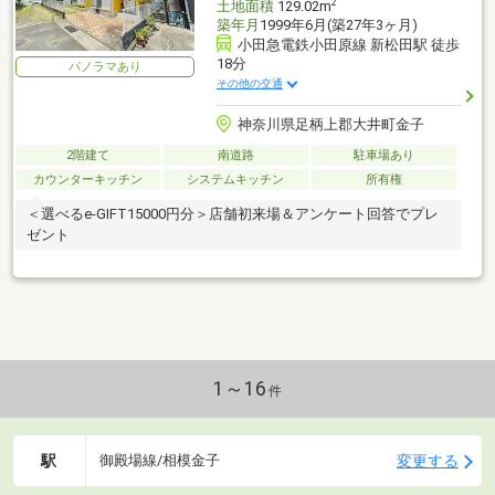
2
土地面積
129.02m
築年月
1999年6月(築27年3ヶ月)
小田急電鉄小田原線 新松田駅 徒歩
18分
パノラマあり
その他の交通
神奈川県足柄上郡大井町金子
2階建て
南道路
駐車場あり
カウンターキッチン
システムキッチン
所有権
＜選べるe-GIFT15000円分＞店舗初来場＆アンケート回答でプレ
ゼント
1～16
件
駅
変更する
御殿場線/相模金子