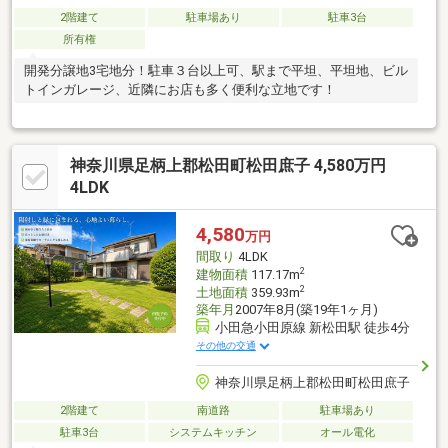
2階建て
駐車場あり
駐車3台
所有権
開発分譲地3宅地分！駐車３台以上可、駅まで平坦、平坦地、ビル
トインガレージ、近隣にお店も多く便利な立地です！
神奈川県足柄上郡松田町松田庶子 4,580万円
4LDK
4,580
万円
間取り
4LDK
2
建物面積
117.17m
2
土地面積
359.93m
築年月
2007年8月(築19年1ヶ月)
小田急小田原線 新松田駅 徒歩4分
その他の交通
神奈川県足柄上郡松田町松田庶子
2階建て
南道路
駐車場あり
駐車3台
システムキッチン
オール電化