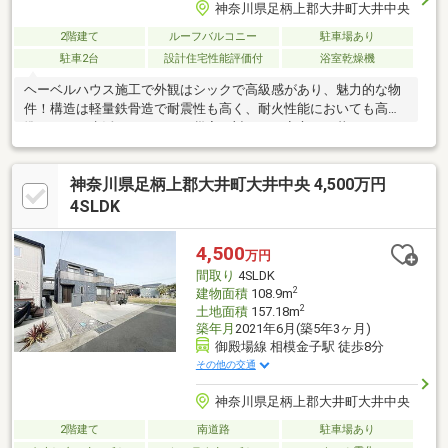
神奈川県足柄上郡大井町大井中央
2階建て
ルーフバルコニー
駐車場あり
駐車2台
設計住宅性能評価付
浴室乾燥機
ヘーベルハウス施工で外観はシックで高級感があり、魅力的な物
件！構造は軽量鉄骨造で耐震性も高く、耐火性能においても高水
準で日々の生活はもちろん、災害に対しても安心して暮らせる一
戸建て！【仕様・設備】軽量鉄骨造、屋上、WIC、SIC、畳コーナ
ー、電動シャッター(LDK)、全居室シャッター、玄関タッチキー、
神奈川県足柄上郡大井町大井中央 4,500万円
床暖房(LDK)、ビルトイン食洗器、カウンターキッチン、カップボ
ード、IHコンロ、浴室暖房乾燥機、洗面台2箇所、ecoジョーズ、
4SLDK
パントリー■長期優良住宅、建設住宅性能評価、設計住宅性能評
価取得※任意売却につき債務者の承諾を要します。※契約不適合責
4,500
万円
任免責※現況有姿
間取り
4SLDK
2
建物面積
108.9m
2
土地面積
157.18m
築年月
2021年6月(築5年3ヶ月)
御殿場線 相模金子駅 徒歩8分
その他の交通
神奈川県足柄上郡大井町大井中央
2階建て
南道路
駐車場あり