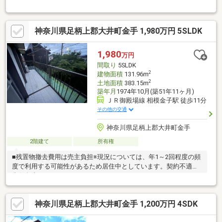
電池搭載のオール電化で家計にもやさしく、災害時も安心！◆西
湘・県央・湘南エリアの家探しならPLUSにお任せください◆新
築・中古・土地・注文住宅・セミオーダー・建売住宅のまで幅広
神奈川県足柄上郡大井町金手 1,980万円 5SLDK
くご提案可能です。住宅ローンや相続など、不動産に関するご相
談もワンストップでサポートいたします！気になる物件や住まい
探しに関することなど、どんな小さなことでもお気軽にご相談く
1,980
万円
ださい♪TEL 0465-20-8001 または 090-4548-0879（中村）
間取り
5SLDK
2
建物面積
131.96m
2
土地面積
383.15m
築年月
1974年10月(築51年11ヶ月)
ＪＲ御殿場線 相模金子駅 徒歩11分
その他の交通
神奈川県足柄上郡大井町金手
2階建て
所有権
■残置物撤去費用は売主負担※現況については、年1～2回程度の頻
度で利用する可能性があるため居住中としています。契約不適合
責任免責
神奈川県足柄上郡大井町金手 1,200万円 4SDK