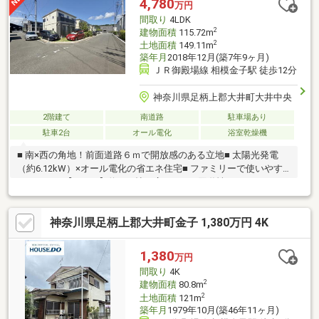
4,780
万円
間取り
4LDK
2
建物面積
115.72m
2
土地面積
149.11m
築年月
2018年12月(築7年9ヶ月)
ＪＲ御殿場線 相模金子駅 徒歩12分
神奈川県足柄上郡大井町大井中央
2階建て
南道路
駐車場あり
駐車2台
オール電化
浴室乾燥機
■ 南×西の角地！前面道路６ｍで開放感のある立地■ 太陽光発電
（約6.12kW）×オール電化の省エネ住宅■ ファミリーで使いやす
いゆとりの【４LDK】約18.5帖の広々LDK＋回遊性のあるアイラン
ドキッチンで家事動線もスムーズ2階は全居室6帖以上！各お部屋
も広々とお使いいただけます■ 60年・長期サポート継承可能（5年
神奈川県足柄上郡大井町金子 1,380万円 4K
ごとの無償点検あり）■ リビングと美しく調和する、モダンで明
るい雰囲気の和室■ たっぷりの陽光が注ぐ南面バルコニー■ 駐車
スペース2台分あり（※車種による）
1,380
万円
間取り
4K
2
建物面積
80.8m
2
土地面積
121m
築年月
1979年10月(築46年11ヶ月)