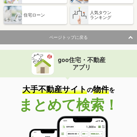
人気タウン
住宅ローン
ランキング
ページトップに戻る
goo住宅・不動産
アプリ
大手不動産サイト
物件
の
を
まとめて検索！