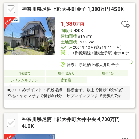
神奈川県足柄上郡大井町金子 1,380万円 4SDK
1,380
万円
間取り
4SDK
2
建物面積
81.97m
2
土地面積
124.85m
築年月
2004年10月(築21年11ヶ月)
ＪＲ御殿場線 相模金子駅 徒歩10分
神奈川県足柄上郡大井町金子
2階建て
駐車場あり
駐車2台
システムキッチン
所有権
■おすすめポイント・御殿場線「相模金子」駅まで徒歩10分の好
立地・ヤオマサまで徒歩約4分、セブンイレブンまで徒歩約7分と
便利な立地・コメダ珈琲店やミマスモールも徒歩圏内・2004年10
月築、南向きで日当たり良好な4SDK・全居室2面採光で風通し、
日当たり良好・駐車スペース2台分確保（車種によります）・収納
神奈川県足柄上郡大井町大井中央 4,780万円
に便利な納戸、床下収納付き・大井小学校まで徒歩約15分で子育
て世帯にもオススメ・静かな住宅街で落ち着いた住環境通勤、通
4LDK
学の利便性と穏やかな住環境を両立した住まいを、ぜひ現地でご
体感ください♪ゴミ置き場 2.24㎡ 持分1/6契約不適合責任免責