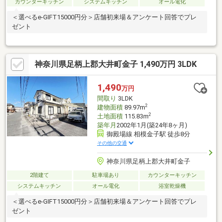
カウンターキッチン
システムキッチン
オール電化
＜選べるe-GIFT15000円分＞店舗初来場＆アンケート回答でプレ
ゼント
神奈川県足柄上郡大井町金子 1,490万円 3LDK
1,490
万円
間取り
3LDK
2
建物面積
89.97m
2
土地面積
115.83m
築年月
2002年1月(築24年8ヶ月)
御殿場線 相模金子駅 徒歩8分
その他の交通
神奈川県足柄上郡大井町金子
2階建て
駐車場あり
カウンターキッチン
システムキッチン
オール電化
浴室乾燥機
＜選べるe-GIFT15000円分＞店舗初来場＆アンケート回答でプレ
ゼント