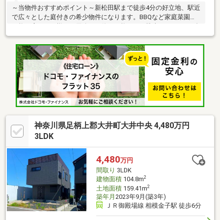
～当物件おすすめポイント～新松田駅まで徒歩4分の好立地、駅近
で広々とした庭付きの希少物件になります。BBQなど家庭菜園も
可能な広さで、様々な用途でお使い可能です。駐車スペースも4台
～6台可能、周辺環境良好です！2030年新松田駅周り開発予
定！！□広々とした庭付き□現在駐車スペースを3台月極として賃
貸中、月極以外で2台駐車可能♪(解約予定)□室内綺麗にお使いで
す。□駅まで徒歩4分の好立地♪□眺望良好□南向きの為、陽当り良
好♪
神奈川県足柄上郡大井町大井中央 4,480万円
3LDK
4,480
万円
間取り
3LDK
2
建物面積
104.8m
2
土地面積
159.41m
築年月
2023年9月(築3年)
ＪＲ御殿場線 相模金子駅 徒歩6分