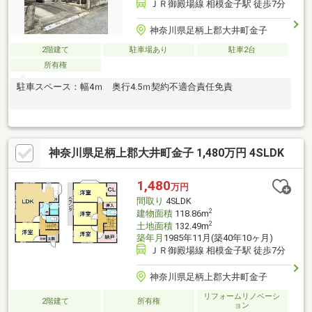
ＪＲ御殿場線 相模金子駅 徒歩7分
神奈川県足柄上郡大井町金子
2階建て
駐車場あり
駐車2台
所有権
駐車スペース：幅4ｍ 奥行4.5ｍ契約不適合責任免責
神奈川県足柄上郡大井町金子 1,480万円 4SLDK
1,480
万円
間取り
4SLDK
2
建物面積
118.86m
2
土地面積
132.49m
築年月
1985年11月(築40年10ヶ月)
ＪＲ御殿場線 相模金子駅 徒歩7分
神奈川県足柄上郡大井町金子
リフォームリノベーシ
2階建て
所有権
ョン