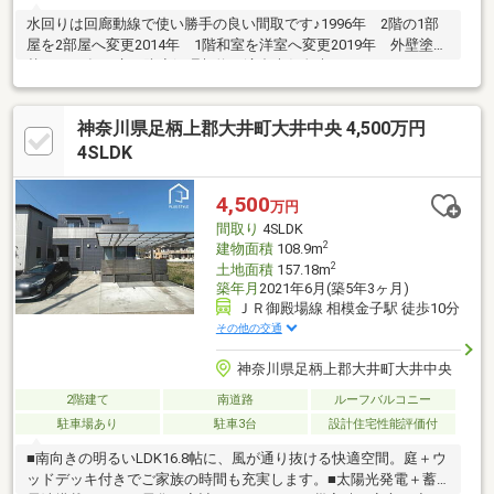
水回りは回廊動線で使い勝手の良い間取です♪1996年 2階の1部
屋を2部屋へ変更2014年 1階和室を洋室へ変更2019年 外壁塗り
替え2021年 床下防腐処理契約不適合責任免責
神奈川県足柄上郡大井町大井中央 4,500万円
4SLDK
4,500
万円
間取り
4SLDK
2
建物面積
108.9m
2
土地面積
157.18m
築年月
2021年6月(築5年3ヶ月)
ＪＲ御殿場線 相模金子駅 徒歩10分
その他の交通
神奈川県足柄上郡大井町大井中央
2階建て
南道路
ルーフバルコニー
駐車場あり
駐車3台
設計住宅性能評価付
■南向きの明るいLDK16.8帖に、風が通り抜ける快適空間。庭＋ウ
ッドデッキ付きでご家族の時間も充実します。■太陽光発電＋蓄