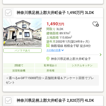
神奈川県足柄上郡大井町金子 1,490万円 3LDK
1,490
万円
間取り
3LDK
2
建物面積
89.97m
2
土地面積
115.83m
築年月
2002年1月(築24年8ヶ月)
御殿場線 相模金子駅 徒歩8分
その他の交通
パノラマあり
神奈川県足柄上郡大井町金子
2階建て
駐車場あり
システムキッチン
浴室乾燥機
所有権
＜選べるe-GIFT15000円分＞店舗初来場＆アンケート回答でプレ
ゼント
神奈川県足柄上郡大井町金子 2,820万円 4LDK