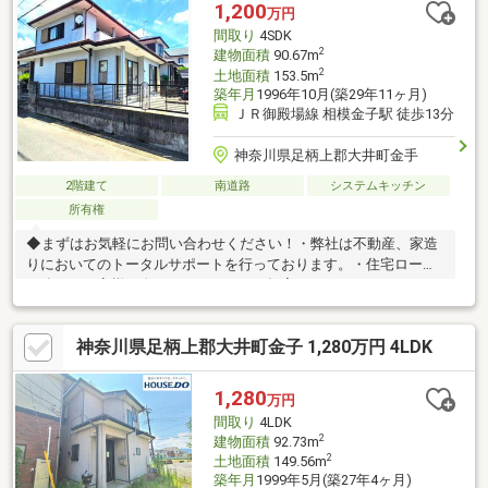
1,200
万円
間取り
4SDK
2
建物面積
90.67m
2
土地面積
153.5m
築年月
1996年10月(築29年11ヶ月)
ＪＲ御殿場線 相模金子駅 徒歩13分
神奈川県足柄上郡大井町金手
2階建て
南道路
システムキッチン
所有権
◆まずはお気軽にお問い合わせください！・弊社は不動産、家造
りにおいてのトータルサポートを行っております。・住宅ローン
に強く、お客様一人ひとりにあったご提案をさせていただきま
す。・スタッフ一同、誠心誠意ご対応させていただきます！◆経
験知識が豊富なスタッフが在籍！迅速な対応を心掛けておりま
神奈川県足柄上郡大井町金子 1,280万円 4LDK
す。・お問合せを受けてから即日ご対応をさせていただきま
す。・その他物件情報も多数ございます！お気軽にお問い合わせ
ください。
1,280
万円
間取り
4LDK
2
建物面積
92.73m
2
土地面積
149.56m
築年月
1999年5月(築27年4ヶ月)