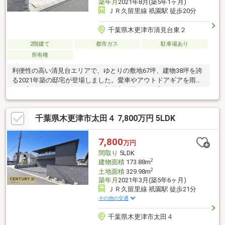
築年月
2021年8月(築5年1ヶ月)
ＪＲ久留里線 祇園駅 徒歩20分
千葉県木更津市清見台東２
2階建て
都市ガス
駐車場あり
所有権
利便性の高い清見台エリアで、ゆとりの敷地67坪、建物38坪を誇
る2021年築の邸宅が登場しました。愛車やアウトドアギアを雨風
から守るビルドインガレージを完備扉を開けると広がるのは、勾
配天井の吹き抜けが心地よい開放的なリビング。さらに、太陽光
発電システムを搭載した省エネ設計に加え、リモートワークや趣
千葉県木更津市太田４ 7,800万円 5LDK
味に没頭できる書斎も設けた、まさに現代の理想を詰め込んだ間
取り（3LDK）です。利便性の高さもこの物件の大きな自慢。スー
パー「富分」やセブンイレブン、マツモトキヨシがすべて徒歩6分
7,800
万円
圏内に揃い、毎日の買い出しに困ることはありません。デザイン
間取り
5LDK
性、機能性、そしてロケーション。そのすべてを兼ね備えた特別
2
建物面積
173.88m
な一邸
2
土地面積
329.98m
築年月
2021年3月(築5年6ヶ月)
ＪＲ久留里線 祇園駅 徒歩21分
その他の交通
千葉県木更津市太田４