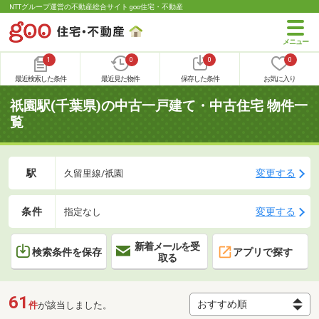
NTTグループ運営の不動産総合サイト goo住宅・不動産
1
0
0
0
最近検索した条件
最近見た物件
保存した条件
お気に入り
祇園駅(千葉県)の中古一戸建て・中古住宅 物件一
覧
駅
変更する
久留里線/祇園
条件
変更する
指定なし
新着メールを受
検索条件を保存
アプリで探す
取る
61
件
が該当しました。