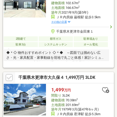
2
建物面積
102.67m
2
土地面積
166.67m
築年月
2021年9月(築5年)
ＪＲ内房線 巌根駅 徒歩3.5km
その他の交通
千葉県木更津市金田東１
2階建て
都市ガス
駐車場あり
駐車3台
システムキッチン
オール電化
◆＊◇ 物件おすすめポイント ◇＊◆ ～図面では掴めない広
さ・光・家具配置・家事動線を現地で丸ごと体感！家計シミュレ
ーションやローン相談もその場でOK。赤い見学予約ボタンよりス
ムーズに来場予約～♪◇太陽光9.0kW搭載のZEH住宅で、光熱費を
抑えた暮らしが可能です。◆金田バスターミナル徒歩9分で通
千葉県木更津市大久保４ 1,499万円 3LDK
勤・通学にも便利な立地。◇コストコやアウトレットも徒歩圏内
で買い物環境も充実。◆全居室収納付きで、ご家族の成長に合わ
せた使い方ができます。◇駐車3台可能（カーポート付）で実用
1,499
万円
性も高い一邸です。◎頭金0円全額ローン可能！ ※詳しくは担当
間取り
3LDK
者までお尋ねください。
2
建物面積
70.38m
2
土地面積
201.69m
築年月
1979年3月(築47年6ヶ月)
ＪＲ内房線 君津駅 徒歩5.2km