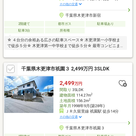
その他の交通
千葉県木更津市新宿
2階建て
都市ガス
駐車場あり
駐車3台
所有権
☆ ４台分の余裕ある広さの駐車スペース☆ 木更津第一小学校ま
で徒歩５分☆ 木更津第一中学校まで徒歩５分☆ 最寄コンビニま
で徒歩６分☆ イオンモール木更津まで車で10分☆ コストコ木更
津倉庫店まで車で11分☆ 三井アウトレットまで車で16分☆ 木更
津金田ＩＣまで車で12分
千葉県木更津市祇園３ 2,499万円 3SLDK
2,499
万円
間取り
3SLDK
2
建物面積
114.27m
2
土地面積
156.2m
築年月
1998年9月(築28年)
ＪＲ久留里線 祇園駅 徒歩14分
その他の交通
千葉県木更津市祇園３