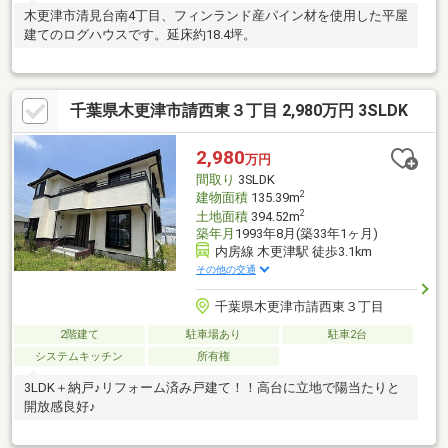
木更津市清見台南4丁目、フィンランド産パイン材を使用した平屋
建てのログハウスです。延床約18.4坪。
千葉県木更津市請西東３丁目 2,980万円 3SLDK
2,980
万円
間取り
3SLDK
2
建物面積
135.39m
2
土地面積
394.52m
築年月
1993年8月(築33年1ヶ月)
内房線 木更津駅 徒歩3.1km
その他の交通
千葉県木更津市請西東３丁目
2階建て
駐車場あり
駐車2台
システムキッチン
所有権
3LDK＋納戸♪リフォーム済み戸建て！！高台に立地で陽当たりと
開放感良好♪