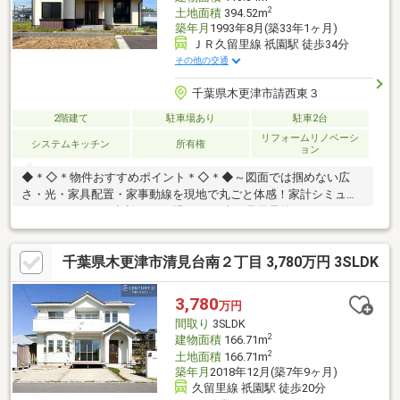
2
土地面積
394.52m
築年月
1993年8月(築33年1ヶ月)
ＪＲ久留里線 祇園駅 徒歩34分
その他の交通
千葉県木更津市請西東３
2階建て
駐車場あり
駐車2台
リフォームリノベーシ
システムキッチン
所有権
ョン
◆＊◇＊物件おすすめポイント＊◇＊◆～図面では掴めない広
さ・光・家具配置・家事動線を現地で丸ごと体感！家計シミュレ
ーションやローン相談もその場でOK。赤い見学予約ボタンよりス
ムーズに来場予約～♪◇高台につき陽当たり通風良好！◆カース
ペース2台分ございます◎◇商業施設が充実したエリアです！◎
千葉県木更津市清見台南２丁目 3,780万円 3SLDK
頭金0円全額ローン可能！◆いろいろなご希望がございました
ら、お客様のご要望をどしどしお聞かせください♪弊社の専門スタ
ッフがお答えいたします ♪『売ったり買ったり・住宅ローンのご
3,780
万円
相談・地域の情報等・不動産に関すること』は、不動産のプロフ
間取り
3SLDK
ェッショナル・センチュリー21千葉リアルティーへ！
2
建物面積
166.71m
2
土地面積
166.71m
築年月
2018年12月(築7年9ヶ月)
久留里線 祇園駅 徒歩20分