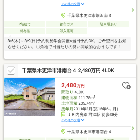
その他の交通
千葉県木更津市畑沢南３
2階建て
都市ガス
駐車場あり
所有権
即入居可
8/6(木)～8/9(日)予約制見学会開催※当日予約OK。ご希望日をお知
らせください。〇角地で日当たりの良い開放的なおうちです！５
LDKと部屋数が多く、広々としたリビングがあり、ご家族におす
すめのおうちです！〇主要沿線はJR内房線をご利用いただけま
す！駅の近くには大型商業施設や総合病院なども備わっており、
千葉県木更津市港南台４ 2,480万円 4LDK
生活に充実したエリアです！〇周辺環境・ミニストップ木更津畑
沢南店様まで約750m（徒歩約11分）・葵スーパー畑沢マーケット
様まで約1100m（徒歩16分/車約4分）・木更津市立畑沢小学校ま
2,480
万円
で約1000ｍ（徒歩約15分）・木更津市立畑沢中学校まで約1000ｍ
間取り
4LDK
（徒歩約15分）
2
建物面積
111.78m
2
土地面積
205.74m
築年月
2011年3月(築15年6ヶ月)
ＪＲ内房線 君津駅 徒歩38分
その他の交通
千葉県木更津市港南台４