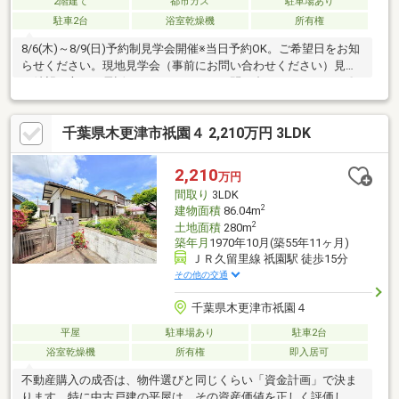
2階建て
都市ガス
駐車場あり
駐車2台
浴室乾燥機
所有権
8/6(木)～8/9(日)予約制見学会開催※当日予約OK。ご希望日をお知
らせください。現地見学会（事前にお問い合わせください）見学
ご希望の方は、電話もしくはメールでお問い合わせください。〇
閑静な緑豊かな住宅街にあります。〇WICがあり、収納には困ら
なさそうですね。〇外装リフォーム内容防蟻工事、外壁塗装、不
千葉県木更津市祇園４ 2,210万円 3LDK
要物撤去etc...〇内装リフォーム内容クロス張替、水回り交換、照
明交換、網戸張替、間取り変更etc...久留里線祇園駅 約
1000m（徒歩約13分/車約2分）木更津市立祇園小学校 約
2,210
万円
340m（徒歩約5分）木更津市立第三中学校 約1140m（徒歩約15
間取り
3LDK
分）
2
建物面積
86.04m
2
土地面積
280m
築年月
1970年10月(築55年11ヶ月)
ＪＲ久留里線 祇園駅 徒歩15分
その他の交通
千葉県木更津市祇園４
平屋
駐車場あり
駐車2台
浴室乾燥機
所有権
即入居可
不動産購入の成否は、物件選びと同じくらい「資金計画」で決ま
ります。特に中古戸建の平屋は、その資産価値を正しく評価し、