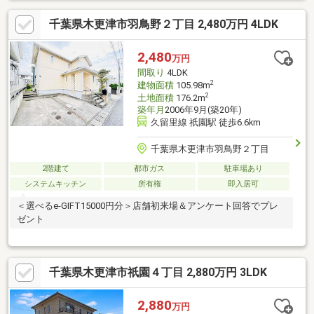
千葉県木更津市羽鳥野２丁目 2,480万円 4LDK
2,480
万円
間取り
4LDK
2
建物面積
105.98m
2
土地面積
176.2m
築年月
2006年9月(築20年)
久留里線 祇園駅 徒歩6.6km
千葉県木更津市羽鳥野２丁目
2階建て
都市ガス
駐車場あり
システムキッチン
所有権
即入居可
＜選べるe-GIFT15000円分＞店舗初来場＆アンケート回答でプレ
ゼント
千葉県木更津市祇園４丁目 2,880万円 3LDK
2,880
万円