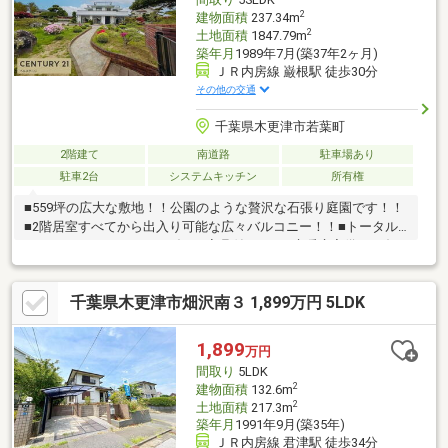
2
建物面積
237.34m
2
土地面積
1847.79m
築年月
1989年7月(築37年2ヶ月)
ＪＲ内房線 巌根駅 徒歩30分
その他の交通
千葉県木更津市若葉町
2階建て
南道路
駐車場あり
駐車2台
システムキッチン
所有権
■559坪の広大な敷地！！公園のような贅沢な石張り庭園です！！
■2階居室すべてから出入り可能な広々バルコニー！！■トータル
コーディネートされたモダンな家具付き！！■床暖房完備！！冬
でも暖かく、埃の舞わない快適な住空間です！！【ベルステージ
が地元に強い理由】●千葉南地域密着で物件掲載数が圧倒的●住宅
千葉県木更津市畑沢南３ 1,899万円 5LDK
ローンには通ればよいではなく、3銀行以上打診し金利交渉も●物
件のメリットデメリットを正直説明●リフォーム・建築には予算
条件に合わせて、適切に対応●返品できない大切な買物は後悔無
1,899
万円
い物件探しを寄り添う約束
間取り
5LDK
2
建物面積
132.6m
2
土地面積
217.3m
築年月
1991年9月(築35年)
ＪＲ内房線 君津駅 徒歩34分