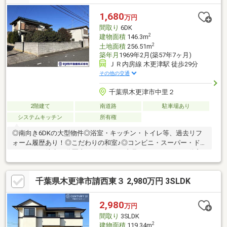
の中からお選び下さい♪■頭金0円OK！全額ローン可能です！ロー
ンに関する、ご不安お悩みすべてご相談ください！他に借り入れ
1,680
万円
がある方や、諸費用がない方住宅ローンに関するお悩みを、実績
間取り
6DK
あるスタッフが一緒に解決いたします。
2
建物面積
146.3m
2
土地面積
256.51m
築年月
1969年2月(築57年7ヶ月)
ＪＲ内房線 木更津駅 徒歩29分
その他の交通
千葉県木更津市中里２
2階建て
南道路
駐車場あり
システムキッチン
所有権
◎南向き6DKの大型物件◎浴室・キッチン・トイレ等、過去リフ
ォーム履歴あり！◎こだわりの和室♪◎コンビニ・スーパー・ドラ
ッグストア徒歩14分圏内 お気軽にご内見ください！！■不動産
のことならお気軽にepm不動産へご相談ください♪ 地域密着で営
業してきたｅｐｍだからこそできる提案がございます。 経験豊富
千葉県木更津市請西東３ 2,980万円 3SLDK
な売買スタッフがお手伝いさせていただきます！
2,980
万円
間取り
3SLDK
2
建物面積
119.34m