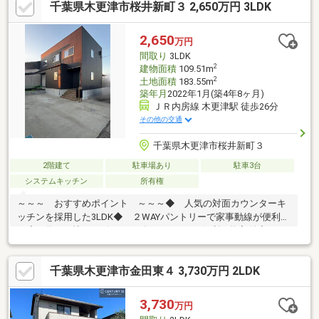
千葉県木更津市桜井新町３ 2,650万円 3LDK
木更津駅から出ている高速バスの利用にも便利です。〇平坦でき
れいな土地の形をしているため、駐車場の増設や倉庫の設置、家
庭菜園など様々な活躍が期待できるお庭ですね。〇内装リフォー
2,650
万円
ム床材交換、照明交換、防蟻工事、クロス張替、水回り設備交換
間取り
3LDK
ハウスクリーニン
2
建物面積
109.51m
2
土地面積
183.55m
築年月
2022年1月(築4年8ヶ月)
ＪＲ内房線 木更津駅 徒歩26分
その他の交通
千葉県木更津市桜井新町３
2階建て
駐車場あり
駐車3台
システムキッチン
所有権
～～～ おすすめポイント ～～～◆ 人気の対面カウンターキ
ッチンを採用した3LDK◆ ２WAYパントリーで家事動線が便利で
す◆ 約16.8帖のリビング・ダイニングには便利な物入付◆ ウ
ォークインクローゼット・シューズクローク・廊下収納など収納
豊富実際の建物と街並みをご覧いただけます！現地にて陽当りや
千葉県木更津市金田東４ 3,730万円 2LDK
周辺環境をご確認下さい！お好きな場所で待ち合わせやお迎えも
OKです☆物件のご内覧は、平日・土日祝日問わず承っております
☆お気軽にお問合せください
3,730
万円