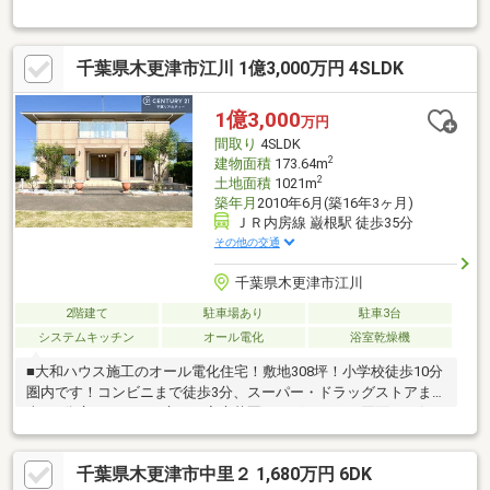
徒歩圏内、コンビニは至近に２店舗♪◎ハザードマップがかかって
いない比較的安心な立地♪◎DKとリビングはつなげて使えば広々
24帖♪◎玄関は開放的、土間部も収納として使え、大きなシュー
千葉県木更津市江川 1億3,000万円 4SLDK
ズボックスで整理整頓しやすい♪◎キッチンにはカップボードや吊
戸棚付きで収納力十分♪◎南向きにつき陽当り良好♪◎P2台分（1
台分の拡張可）♪◎ご購入までの流れ、各種費用詳細、ご活用いた
1億3,000
万円
だける制度までしっかりとご説明いたします♪※現況渡し※契約不
間取り
4SLDK
適合免責
2
建物面積
173.64m
2
土地面積
1021m
築年月
2010年6月(築16年3ヶ月)
ＪＲ内房線 巌根駅 徒歩35分
その他の交通
千葉県木更津市江川
2階建て
駐車場あり
駐車3台
システムキッチン
オール電化
浴室乾燥機
■大和ハウス施工のオール電化住宅！敷地308坪！小学校徒歩10分
圏内です！コンビニまで徒歩3分、スーパー・ドラッグストアまで
車で2分広々としたお庭には家庭菜園がございます。図面では伝わ
らない広さ・光・家具配置・家事同線を現地で体感ください。■
赤い予約ボタンより簡単に予約可能！ご都合の合うタイミングを
千葉県木更津市中里２ 1,680万円 6DK
お教えください。現地待ち合わせ、弊社店舗からの出発、お迎え