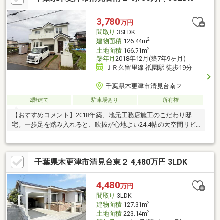
☆ ☆ ☆ ☆ ☆ ☆ ☆ ☆ ■【太田山公園】木更津市街
を一望できる自然豊かな公園！春は桜の名所としても人気です！
3,780
万円
【木更津 ベルステージ】で検索！！お問い合わせお待ちしており
間取り
3SLDK
ます(*^^*)
2
建物面積
126.44m
2
土地面積
166.71m
築年月
2018年12月(築7年9ヶ月)
ＪＲ久留里線 祇園駅 徒歩19分
千葉県木更津市清見台南２
2階建て
駐車場あり
所有権
【おすすめコメント】2018年築、地元工務店施工のこだわり邸
宅。一歩足を踏み入れると、吹抜が心地よい24.4帖の大空間リビ
ングが広がります。リビングの一角には、お子様の遊び場や家事
スペースに重宝するタタミコーナーを配置。さらに2箇所のサービ
スルームをはじめ、随所に充実の収納スペースを確保しているた
千葉県木更津市清見台東２ 4,480万円 3LDK
め、お荷物の多いご家庭でも安心です。毎日の開閉がラクラクな
電動シャッターなど、日々の快適性を高める設備も一見の価値あ
り。ぜひ現地でこの開放感をご体感ください！
4,480
万円
間取り
3LDK
2
建物面積
127.31m
2
土地面積
223.14m