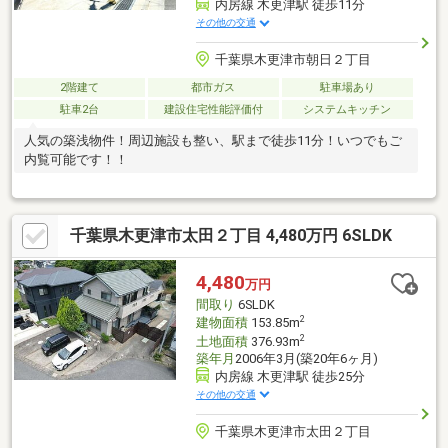
内房線 木更津駅 徒歩11分
その他の交通
千葉県木更津市朝日２丁目
2階建て
都市ガス
駐車場あり
駐車2台
建設住宅性能評価付
システムキッチン
人気の築浅物件！周辺施設も整い、駅まで徒歩11分！いつでもご
内覧可能です！！
千葉県木更津市太田２丁目 4,480万円 6SLDK
4,480
万円
間取り
6SLDK
2
建物面積
153.85m
2
土地面積
376.93m
築年月
2006年3月(築20年6ヶ月)
内房線 木更津駅 徒歩25分
その他の交通
千葉県木更津市太田２丁目