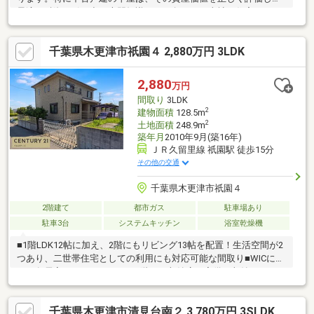
最適な融資を引き出す専門知識が不可欠です。当社は住宅ローン
に特化した専門スタッフが在籍。他社で難しいと言われたケース
や、ペアローンの組み方まで、緻密なロジックに基づきアドバイ
千葉県木更津市祇園４ 2,880万円 3LDK
スいたします。祇園4丁目の落ち着いた住環境と、平屋ならではの
快適な動線。この物件の持つポテンシャルを、最も有利な条件で
手に入れていただくための「解決策」をご提示します。専門家と
2,880
万円
しての高い知見と誠実な姿勢で、お客様の納得いく住まい選びを
間取り
3LDK
プロフェッショナルに完結させます。
2
建物面積
128.5m
2
土地面積
248.9m
築年月
2010年9月(築16年)
ＪＲ久留里線 祇園駅 徒歩15分
その他の交通
千葉県木更津市祇園４
2階建て
都市ガス
駐車場あり
駐車3台
システムキッチン
浴室乾燥機
■1階LDK12帖に加え、2階にもリビング13帖を配置！生活空間が2
つあり、二世帯住宅としての利用にも対応可能な間取り■WICに加
え、各居室にクローゼット、1階には収納庫も完備。収納スペース
が豊富で片付けやすい住まい！■駐車場3台分を確保。来客時の駐
車スペースにも困りません！■木更津市立祇園小学校まで徒歩5
千葉県木更津市清見台南２ 3,780万円 3SLDK
分、第二みどり幼稚園まで徒歩4分と、通学・送迎に便利な立地！