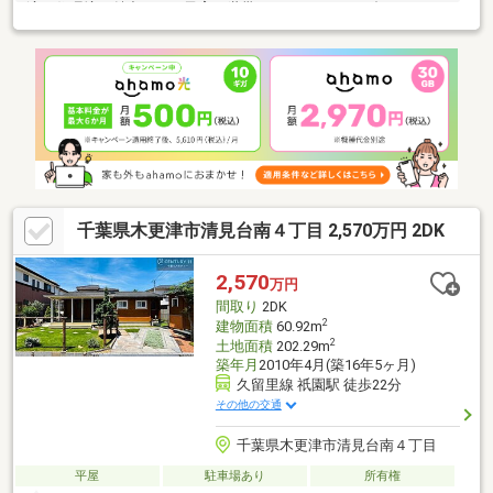
適な住環境が魅力です。子育て世帯にもおすすめの一邸です♪
千葉県木更津市清見台南４丁目 2,570万円 2DK
2,570
万円
間取り
2DK
2
建物面積
60.92m
2
土地面積
202.29m
築年月
2010年4月(築16年5ヶ月)
久留里線 祇園駅 徒歩22分
その他の交通
千葉県木更津市清見台南４丁目
平屋
駐車場あり
所有権