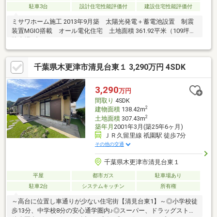
駐車3台
設計住宅性能評価付
建設住宅性能評価付
ミサワホーム施工 2013年9月築 太陽光発電＋蓄電池設置 制震
装置MGIO搭載 オール電化住宅 土地面積 361.92平米（109坪）
駐車場4台可
千葉県木更津市清見台東１ 3,290万円 4SDK
3,290
万円
間取り
4SDK
2
建物面積
138.42m
2
土地面積
307.43m
築年月
2001年3月(築25年6ヶ月)
ＪＲ久留里線 祇園駅 徒歩7分
その他の交通
千葉県木更津市清見台東１
平屋
都市ガス
駐車場あり
駐車2台
システムキッチン
所有権
～高台に位置し車通りが少ない住宅街【清見台東1】～◎小学校徒
歩13分、中学校8分の安心通学圏内♪◎スーパー、ドラッグストア