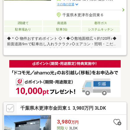
その他の交通
千葉県木更津市金田東６
2階建て
南道路
都市ガス
駐車場あり
駐車3台
システムキッチン
◆＊◇ 物件おすすめポイント ◇＊◆◇敷地面積広々約120坪♪◆
前面道路9ｍで駐車出し入れラクラク♪◇エアコン・照明・こだわ
りのキッチンカーボード◎◆都心へもアクセスが良く人気の金田
東エリア♪◇お庭・駐車場が広くファミリー向けの素敵な邸宅♪◆
冷え性方も安心！断熱性能の高さが魅力♪◎頭金0円全額ローン可
能！ ※詳しくは担当者までお尋ねください。◆千葉の家探し！
いい物件を賢く探すコツ。いい物件を賢く探すポイント。幸せな
お住まいとの出会いのお手伝いを致します◆◆キッズスペースや
オムツ替えのスペースもご用意しておりますので、お子様連れの
ご家族もお気軽にお越しください◆
千葉県木更津市金田東１ 3,980万円 3LDK
3,980
万円
間取り
3LDK