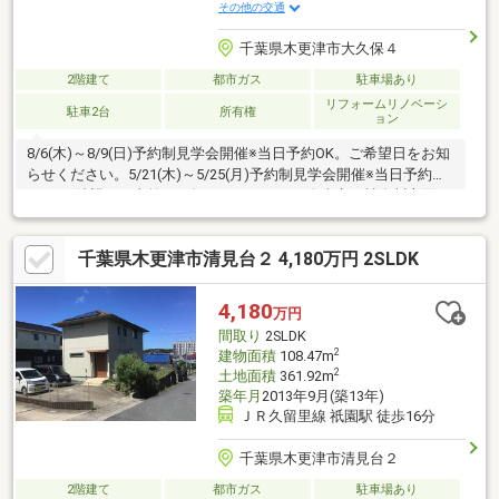
その他の交通
千葉県木更津市大久保４
2階建て
都市ガス
駐車場あり
リフォームリノベーシ
駐車2台
所有権
ョン
8/6(木)～8/9(日)予約制見学会開催※当日予約OK。ご希望日をお知
らせください。5/21(木)～5/25(月)予約制見学会開催※当日予約
OK。ご希望日を事前にお知らせください。〇東京や神奈川方面ま
で乗り換えなく行ける高速バスの羽鳥野バスストップが、徒歩約
20分の距離にございます！お出かけや新幹線、飛行機の利用にも
千葉県木更津市清見台２ 4,180万円 2SLDK
非常に便利ですね！〇近隣にはスーパーやドラッグストア、小中
学校はもちろん総合病院や主要駅などに囲まれた利便性の良いエ
リアです！〇周辺環境・セブンイレブン木更津下烏田店 約
4,180
万円
1330m・ODOYA羽鳥野店 約785m・イオンタウン木更津請西
間取り
2SLDK
約
2
建物面積
108.47m
2
土地面積
361.92m
築年月
2013年9月(築13年)
ＪＲ久留里線 祇園駅 徒歩16分
千葉県木更津市清見台２
2階建て
都市ガス
駐車場あり