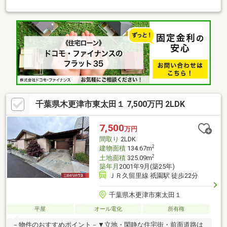
◇：＊：◇：＊：◇：＊：◇：＊：◇：＊：◇〇木のぬくもりを
感じるデザイン性の高いログハウス！〇ワンフロアで生活が完
結！快適な平家！〇用途に合わせて、お好みの間取りや空間へア
レンジしやすい住まいです！〇お庭を活かして、ガーデニングや
家庭菜園など豊かな時間をお過ごしいただけます！〇近隣施設が
充実！都内からのアクセスも良好！◇：＊：◇：＊：◇：＊：
◇：＊：◇：＊：◇：＊：◇空室の為、いつでもご内覧いただけ
ます！是非、お問い合わせお待ちしております（＾＾）／
千葉県木更津市東太田１ 7,500万円 2LDK
7,500
万円
間取り
2LDK
2
建物面積
134.67m
2
土地面積
325.09m
築年月
2001年9月(築25年)
ＪＲ久留里線 祇園駅 徒歩22分
千葉県木更津市東太田１
平屋
オール電化
所有権
－物件のおすすめポイント－▼立地・閑静な住宅街・前面道路は