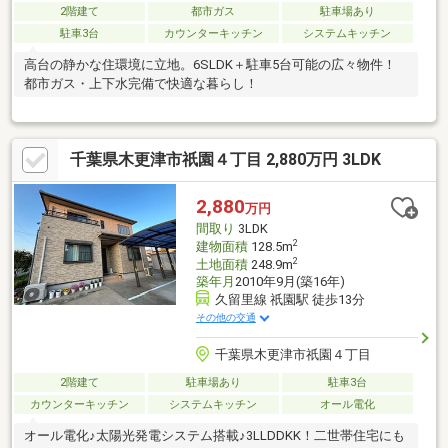
2階建て
都市ガス
駐車場あり
駐車3台
カウンターキッチン
システムキッチン
高台の静かな住環境に立地。6SLDK＋駐車5台可能の広々物件！
都市ガス・上下水完備で快適な暮らし！
千葉県木更津市祇園４丁目 2,880万円 3LDK
2,880
万円
間取り
3LDK
2
建物面積
128.5m
2
土地面積
248.9m
築年月
2010年9月(築16年)
久留里線 祇園駅 徒歩13分
その他の交通
千葉県木更津市祇園４丁目
2階建て
駐車場あり
駐車3台
カウンターキッチン
システムキッチン
オール電化
オール電化♪太陽光発電システム搭載♪3LLDDKK！二世帯住宅にも