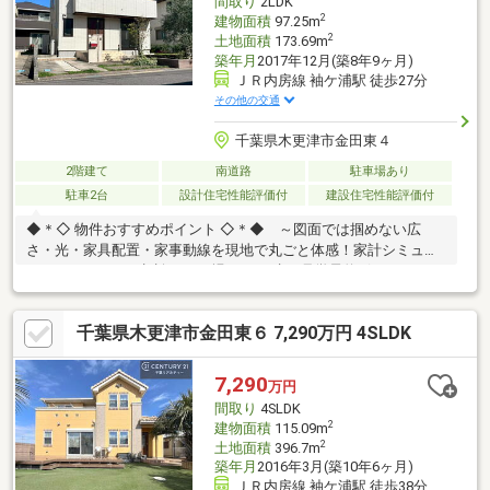
間取り
2LDK
2
建物面積
97.25m
2
土地面積
173.69m
築年月
2017年12月(築8年9ヶ月)
ＪＲ内房線 袖ケ浦駅 徒歩27分
その他の交通
千葉県木更津市金田東４
2階建て
南道路
駐車場あり
駐車2台
設計住宅性能評価付
建設住宅性能評価付
◆＊◇ 物件おすすめポイント ◇＊◆ ～図面では掴めない広
さ・光・家具配置・家事動線を現地で丸ごと体感！家計シミュレ
ーションやローン相談もその場でOK。赤い見学予約ボタンよりス
ムーズに来場予約～♪■大型商業施設「三井アウトレットパーク木
更津」まで徒歩圏内！！◇大和ハウス工業株式会社施工 外張断
千葉県木更津市金田東６ 7,290万円 4SLDK
熱の家◇太陽光＋蓄電池搭載のオール電化2LDK＋2WIC住宅♪◇浴
室乾燥・軟水器・エコキュートなど設備も充実！◇長期優良住宅
＆メーカー保証継続で安心の住まい◇買物・生活施設が徒歩圏内
7,290
万円
で日々の暮らしも快適♪◇南向きの庭付きで明るく心地よい生活
間取り
4SLDK
空間です！◎頭金0円全額ローン可能！
2
建物面積
115.09m
2
土地面積
396.7m
築年月
2016年3月(築10年6ヶ月)
ＪＲ内房線 袖ケ浦駅 徒歩38分