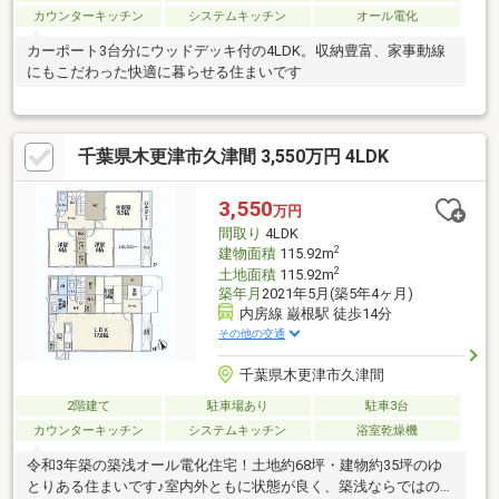
カウンターキッチン
システムキッチン
オール電化
カーポート3台分にウッドデッキ付の4LDK。収納豊富、家事動線
にもこだわった快適に暮らせる住まいです
千葉県木更津市久津間 3,550万円 4LDK
3,550
万円
間取り
4LDK
2
建物面積
115.92m
2
土地面積
115.92m
築年月
2021年5月(築5年4ヶ月)
内房線 巌根駅 徒歩14分
その他の交通
千葉県木更津市久津間
2階建て
駐車場あり
駐車3台
カウンターキッチン
システムキッチン
浴室乾燥機
令和3年築の築浅オール電化住宅！土地約68坪・建物約35坪のゆ
とりある住まいです♪室内外ともに状態が良く、築浅ならではの快