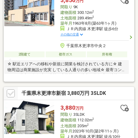
3,850
万円
Ｌｏｗ－Ｅガラス、複層ガラス■マックスバリュ、コンビニが徒
間取り
9K
歩圏内で毎日のお買い物が便利です！
2
建物面積
300.12m
2
土地面積
289.49m
築年月
1963年8月(築63年1ヶ月)
ＪＲ内房線 木更津駅 徒歩6分
その他の交通
千葉県木更津市中央２
2階建て
都市ガス
所有権
☆ 駅近エリアへの移転や新規に開業を検討されている方に☆ 建
物周辺は商業施設が充実 している人通りの多い地域☆ 最寄コンビ
ニまで徒歩４分☆ 木更津第一小学校まで徒歩４分☆ 木更津第一
中学校まで徒歩５分 ☆ 木更津駅発着の高速バスあり（東京、羽
田、横浜まで約１時間） 通勤等、都心へのアクセス良好☆ 現況で
千葉県木更津市新宿 3,880万円 3SLDK
のお引渡しです
3,880
万円
間取り
3SLDK
2
建物面積
112.02m
2
土地面積
205m
築年月
2023年10月(築2年11ヶ月)
ＪＲ内房線 木更津駅 徒歩10分