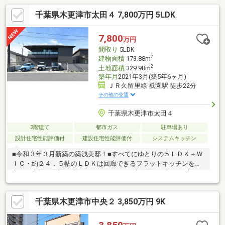
千葉県木更津市太田４ 7,800万円 5LDK
7,800
万円
間取り
5LDK
2
建物面積
173.88m
2
土地面積
329.98m
築年月
2021年3月(築5年6ヶ月)
ＪＲ久留里線 祇園駅 徒歩22分
その他の交通
千葉県木更津市太田４
2階建て
都市ガス
駐車場あり
設計住宅性能評価付
建設住宅性能評価付
システムキッチン
■令和３年３月新築の築浅美邸！■すべてにゆとりの５ＬＤＫ＋Ｗ
ＩＣ・約２４．５帖のＬＤＫは回廊できるフラットキッチンを中
心に、家族の会話も弾みます♪・ＬＤＫ～南側約２２坪のお庭へと
続くから、お友達を呼んでホームパーティも楽しめそう♪・広々玄
関～玄関ホールは家族やゲストを気持ち良くお迎えできます。・
千葉県木更津市中央２ 3,850万円 9K
各洋室も広々しているから、お子様が大きくなってもゆったり使
えます。・築５年の美邸です！■環境に適応した省エネ基準適合
住宅・環境に優しい電気自動車のための自動車用充電設備敷設・