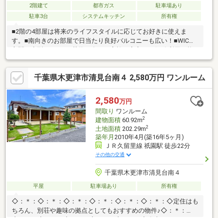
2階建て
都市ガス
駐車場あり
駐車3台
システムキッチン
所有権
■2階の4部屋は将来のライフスタイルに応じてお好きに使えま
す。■南向きのお部屋で日当たり良好バルコニーも広い！■WICや
玄関の大型SICなどお荷物が多いご家族も安心。■2沿線利用可能
で通勤・通学アクセス良いです！■駐車スペース3台分（車種によ
る）で来客用のお車も停めれます。☆ ☆ ☆ ☆ ☆ ☆
千葉県木更津市清見台南４ 2,580万円 ワンルーム
☆ ☆ ■【鳥居崎海浜公園】海を眺めながらゆったり過ごせる
人気スポット！休日のお出かけにもぴったりです！【センチュリ
ー21 ベルステージ】で検索！！お問い合わせお待ちしております
2,580
万円
(*^^*)
間取り
ワンルーム
2
建物面積
60.92m
2
土地面積
202.29m
築年月
2010年4月(築16年5ヶ月)
ＪＲ久留里線 祇園駅 徒歩22分
その他の交通
千葉県木更津市清見台南４
平屋
駐車場あり
所有権
◇：＊：◇：＊：◇：＊：◇：＊：◇：＊：◇：＊：◇定住はも
ちろん、別荘や趣味の拠点としてもおすすめの物件♪◇：＊：