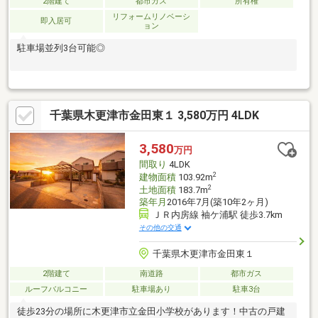
2階建て
都市ガス
所有権
リフォームリノベーシ
即入居可
ョン
駐車場並列3台可能◎
千葉県木更津市金田東１ 3,580万円 4LDK
3,580
万円
間取り
4LDK
2
建物面積
103.92m
2
土地面積
183.7m
築年月
2016年7月(築10年2ヶ月)
ＪＲ内房線 袖ケ浦駅 徒歩3.7km
その他の交通
千葉県木更津市金田東１
2階建て
南道路
都市ガス
ルーフバルコニー
駐車場あり
駐車3台
徒歩23分の場所に木更津市立金田小学校があります！中古の戸建