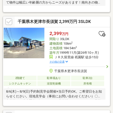
て物件は幅広い年齢層の方からニーズがあります！南向きの物件
に住んでみませんか！こちらからご覧ください！こちらの物件は
平成28年7月築の物件です！追焚機能設置の浴室なので翌日の入
浴にも利便性が高いです！システムキッチン付きの物件です(^^)
千葉県木更津市長須賀 2,399万円 3SLDK
2,399
万円
間取り
3SLDK
2
建物面積
106m
2
土地面積
184.54m
築年月
1999年11月(築26年10ヶ月)
ＪＲ久留里線 祇園駅 徒歩15分
その他の交通
千葉県木更津市長須賀
2階建て
駐車場あり
駐車2台
システムキッチン
浴室乾燥機
所有権
8/6(木)～8/9(日)予約制見学会開催※当日予約OK。ご希望日をお知
らせください。現地見学会（事前にお問い合わせください）〇小
中学校まで徒歩圏内で賑わいのある市街地エリアのため、お子様
の通学にも安心ですね。〇JR内房線木更津駅までも約1.8km、徒
歩で23分ほどの距離になります。電車でのお出かけはもちろん、