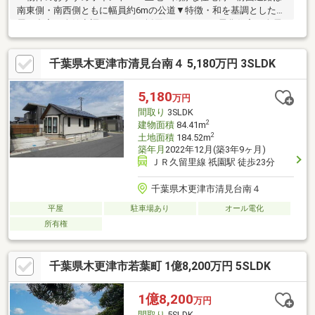
南東側・南西側ともに幅員約6mの公道▼特徴・和を基調とした平
屋の邸宅・全館空調システムが採用されたオール電化住宅・全居
室南西向き・6帖以上の広さを確保・LD全体を見渡せる対面式キ
ッチン・浴室の壁と天井は木曽檜の無節、浴槽側面は御影石を使
千葉県木更津市清見台南４ 5,180万円 3SLDK
用・四季折々の植栽が楽しめる庭園付・駐車スペース有(車種によ
る)▼周辺環境・仲町公園 徒歩3分(約220m)・ローソン木更津太田
四丁目店 徒歩8分(約570m)■ ご希望の住まい探しをお手伝いしま
5,180
万円
す ━━━━━・・・物件の詳細・ご相談はお気軽にお問い合わせ
間取り
3SLDK
ください。
2
建物面積
84.41m
2
土地面積
184.52m
築年月
2022年12月(築3年9ヶ月)
ＪＲ久留里線 祇園駅 徒歩23分
千葉県木更津市清見台南４
平屋
駐車場あり
オール電化
所有権
千葉県木更津市若葉町 1億8,200万円 5SLDK
1億8,200
万円
間取り
5SLDK