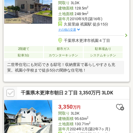
間取り
3LDK
2
建物面積
128.5m
2
土地面積
248.9m
築年月
2010年9月(築16年)
久留里線 祇園駅 徒歩15分
その他の交通
千葉県木更津市祇園４丁目
2階建て
都市ガス
駐車場あり
駐車3台
カウンターキッチン
システムキッチン
二世帯住宅にも対応できる邸宅！収納豊富で暮らしやすさも充
実。祇園小学校まで徒歩5分の閑静な住宅地！
千葉県木更津市朝日２丁目 3,350万円 3LDK
3,350
万円
間取り
3LDK
2
建物面積
95.63m
2
土地面積
130.71m
築年月
2024年2月(築2年7ヶ月)