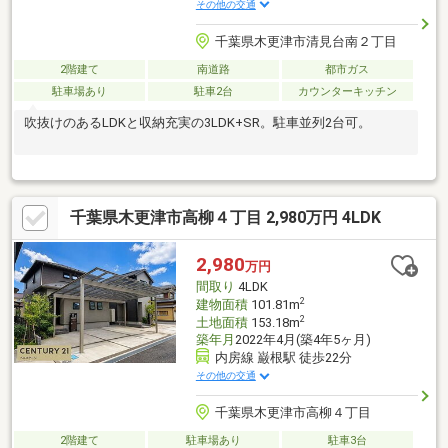
その他の交通
千葉県木更津市清見台南２丁目
2階建て
南道路
都市ガス
駐車場あり
駐車2台
カウンターキッチン
吹抜けのあるLDKと収納充実の3LDK+SR。駐車並列2台可。
千葉県木更津市高柳４丁目 2,980万円 4LDK
2,980
万円
間取り
4LDK
2
建物面積
101.81m
2
土地面積
153.18m
築年月
2022年4月(築4年5ヶ月)
内房線 巌根駅 徒歩22分
その他の交通
千葉県木更津市高柳４丁目
2階建て
駐車場あり
駐車3台