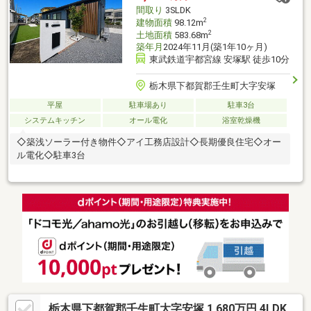
間取り
3SLDK
2
建物面積
98.12m
2
土地面積
583.68m
築年月
2024年11月(築1年10ヶ月)
東武鉄道宇都宮線 安塚駅 徒歩10分
栃木県下都賀郡壬生町大字安塚
平屋
駐車場あり
駐車3台
システムキッチン
オール電化
浴室乾燥機
◇築浅ソーラー付き物件◇アイ工務店設計◇長期優良住宅◇オー
ル電化◇駐車3台
栃木県下都賀郡壬生町大字安塚 1,680万円 4LDK