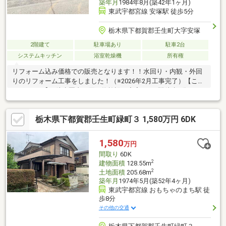
築年月
1984年8月(築42年1ヶ月)
東武宇都宮線 安塚駅 徒歩5分
栃木県下都賀郡壬生町大字安塚
2階建て
駐車場あり
駐車2台
システムキッチン
浴室乾燥機
所有権
リフォーム込み価格での販売となります！！水回り・内観・外回
りのリフォーム工事をしました！（※2026年2月工事完了）【ここ
がポイント】■徒歩圏内に買い物施設が充実！！■駅徒歩5分！！
（約400ｍ）■プライベートな南庭で家庭菜園も楽しめる！！住宅
ローンのご相談や物件詳細についてのお問い合わせは、『宇都宮
栃木県下都賀郡壬生町緑町３ 1,580万円 6DK
店』までお気軽に！！
1,580
万円
間取り
6DK
2
建物面積
128.55m
2
土地面積
205.68m
築年月
1974年5月(築52年4ヶ月)
東武宇都宮線 おもちゃのまち駅 徒
歩8分
その他の交通