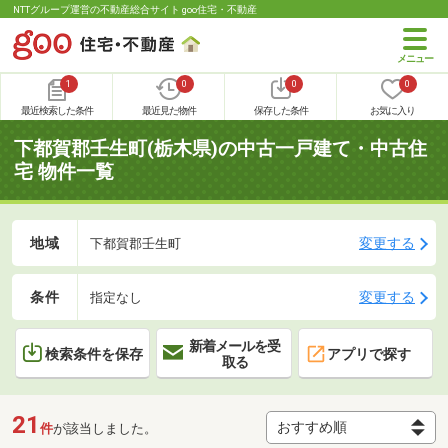
NTTグループ運営の不動産総合サイト goo住宅・不動産
1
0
0
0
最近検索した条件
最近見た物件
保存した条件
お気に入り
下都賀郡壬生町(栃木県)の中古一戸建て・中古住
宅 物件一覧
地域
変更する
下都賀郡壬生町
条件
変更する
指定なし
新着メールを受
検索条件を保存
アプリで探す
取る
21
件
が該当しました。