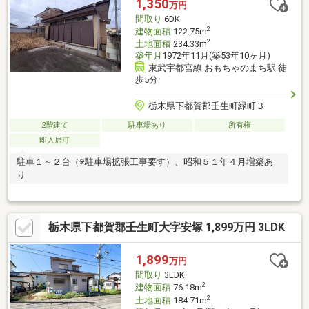
1,350
万円
間取り
6DK
2
建物面積
122.75m
2
土地面積
234.33m
築年月
1972年11月(築53年10ヶ月)
東武宇都宮線 おもちゃのまち駅 徒
歩5分
栃木県下都賀郡壬生町緑町３
2階建て
駐車場あり
所有権
即入居可
駐車１～２台（※駐車場拡張工事要す）、昭和５１年４月増築あ
り
栃木県下都賀郡壬生町大字安塚 1,899万円 3LDK
1,899
万円
間取り
3LDK
2
建物面積
76.18m
2
土地面積
184.71m