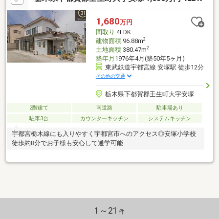
1,680
万円
間取り
4LDK
2
建物面積
96.88m
2
土地面積
380.47m
築年月
1976年4月(築50年5ヶ月)
東武鉄道宇都宮線 安塚駅 徒歩12分
その他の交通
栃木県下都賀郡壬生町大字安塚
2階建て
南道路
駐車場あり
駐車3台
カウンターキッチン
システムキッチン
宇都宮栃木線にも入りやすく宇都宮市へのアクセス◎安塚小学校
徒歩約8分でお子様も安心して通学可能
1～21
件