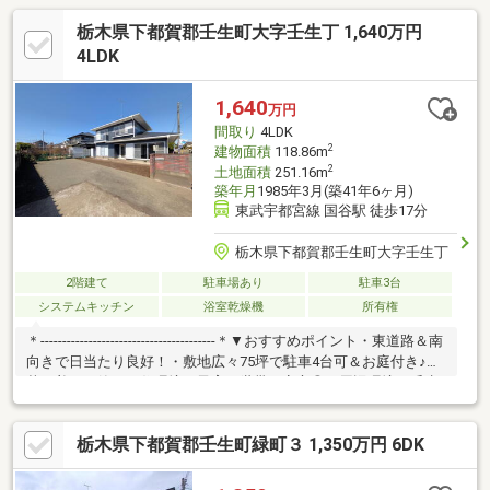
栃木県下都賀郡壬生町大字壬生丁 1,640万円
4LDK
1,640
万円
間取り
4LDK
2
建物面積
118.86m
2
土地面積
251.16m
築年月
1985年3月(築41年6ヶ月)
東武宇都宮線 国谷駅 徒歩17分
栃木県下都賀郡壬生町大字壬生丁
2階建て
駐車場あり
駐車3台
システムキッチン
浴室乾燥機
所有権
＊----------------------------------------＊▼おすすめポイント・東道路＆南
向きで日当たり良好！・敷地広々75坪で駐車4台可＆お庭付き♪・
落ち着いた静かな住環境で子育て世帯も安心◎▼周辺環境・壬生
町立壬生東小学校（約1600ｍ）・壬生町立壬生中学校（約3600
ｍ）・ありんこ保育園（約1000ｍ）・セブンイレブン壬生国谷店
栃木県下都賀郡壬生町緑町３ 1,350万円 6DK
（約900ｍ）＊----------------------------------------＊▼本日ご見学可能
「今から見学したい」大歓迎です！お気軽にお問い合わせくださ
い♪住宅ローンのご相談も随時お任せください◎