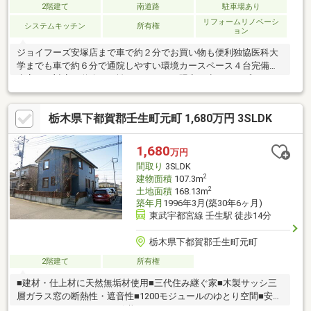
2階建て
南道路
駐車場あり
リフォームリノベーシ
システムキッチン
所有権
ョン
ジョイフーズ安塚店まで車で約２分でお買い物も便利独協医科大
学までも車で約６分で通院しやすい環境カースペース４台完備で
来客にも対応可道路から離れているため騒音が少なく、プライバ
シーが守られた静かな土地南向きの物件で暖かい光が心地よい空
間収納豊富なシステムキッチンでキッチン用品も収納可プロパン
栃木県下都賀郡壬生町元町 1,680万円 3SLDK
ガスで災害時にも復旧が早く安心フローリング、畳、キッチン、
バス、トイレ：リフォーム済み
1,680
万円
間取り
3SLDK
2
建物面積
107.3m
2
土地面積
168.13m
築年月
1996年3月(築30年6ヶ月)
東武宇都宮線 壬生駅 徒歩14分
栃木県下都賀郡壬生町元町
2階建て
所有権
■建材・仕上材に天然無垢材使用■三代住み継ぐ家■木製サッシ三
層ガラス窓の断熱性・遮音性■1200モジュールのゆとり空間■安心
のヒュースドクトル50（引継ぎ）（スウェーデンハウスによる50