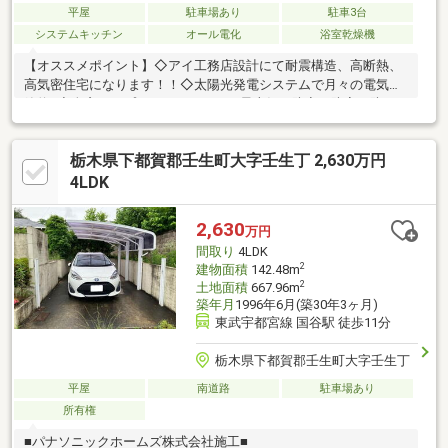
平屋
駐車場あり
駐車3台
システムキッチン
オール電化
浴室乾燥機
【オススメポイント】◇アイ工務店設計にて耐震構造、高断熱、
高気密住宅になります！！◇太陽光発電システムで月々の電気代
節約♪◇全窓トリプルガラスのため、最上級の防音、防寒、防犯
性能になっております。【物件情報】◇公営水道、本下水、オー
ル電化◇固定資産税(令和８年度)101 100円◇太陽光パネル
栃木県下都賀郡壬生町大字壬生丁 2,630万円
10.2kw◇パワーコンディショナー8kw◆住宅ローン相談受付中
◆Q.車、カードのローンが残ってる。Q.パート、アルバイトで正
4LDK
社員じゃない。Q.会社に入ってまだ１年も経ってないA.弊社であ
れば問題なくローン通せます！！◆是非一度弊社へご相談くださ
2,630
万円
いませ♪
間取り
4LDK
2
建物面積
142.48m
2
土地面積
667.96m
築年月
1996年6月(築30年3ヶ月)
東武宇都宮線 国谷駅 徒歩11分
栃木県下都賀郡壬生町大字壬生丁
平屋
南道路
駐車場あり
所有権
■パナソニックホームズ株式会社施工■