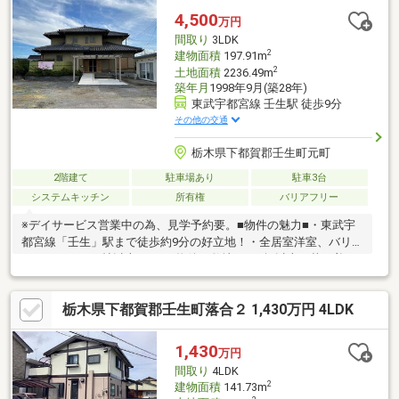
4,500
万円
間取り
3LDK
2
建物面積
197.91m
2
土地面積
2236.49m
築年月
1998年9月(築28年)
東武宇都宮線 壬生駅 徒歩9分
その他の交通
栃木県下都賀郡壬生町元町
2階建て
駐車場あり
駐車3台
システムキッチン
所有権
バリアフリー
※デイサービス営業中の為、見学予約要。■物件の魅力■・東武宇
都宮線「壬生」駅まで徒歩約9分の好立地！・全居室洋室、バリア
フリーのLDK50帖以上の3LDK物件！敷地は670坪以上！落ち着い
た環境をお求めの方へ、広い畑もあるので家庭菜園やDIY好きにも
良いのどかな環境です♪○充実の周辺環境○・ヤオハン壬生店まで
栃木県下都賀郡壬生町落合２ 1,430万円 4LDK
徒歩約10分(約730ｍ)・ローソン壬生駅東店まで徒歩約8分(約
620m)◆リフォーム・住宅ローン相談実施中◆「リフォームして
から住みたい！」「家を購入したいけどローンは組める？」など
1,430
万円
住宅ローンの不安な点や疑問について安心して住宅購入できるよ
間取り
4LDK
う最後までサポートいたします！お気軽にご相談ください♪
2
建物面積
141.73m