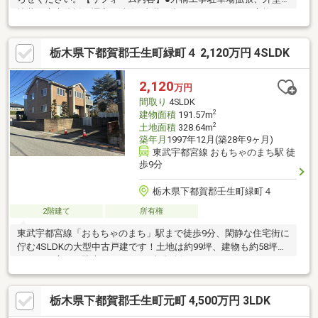
塗装、庭木伐採、塀高圧洗浄●内装工事システムキッチン交換、
ユニットバス交換、温水洗浄便座トイレ交換、洗面化粧台交換、
玄関鍵交換、フローリング上張り、クロス張替え、畳表替え、ク
栃木県下都賀郡壬生町緑町４ 2,120万円 4SLDK
ッションフロア張替え、建具交換、クローゼット交換、シューズ
ボックス交換、給湯器交換、インターホン設置、火災警報器設
置、照明LED交換【おすすめポイント】・雨漏り、構造上主要な
2,120
万円
部分の欠陥や・腐食、給排水管の故障や漏水についてお引渡しよ
間取り
4SLDK
り２年間保証・シロアリ防除工事施工後
2
建物面積
191.57m
2
土地面積
328.64m
築年月
1997年12月(築28年9ヶ月)
東武宇都宮線 おもちゃのまち駅 徒
歩9分
栃木県下都賀郡壬生町緑町４
2階建て
所有権
東武宇都宮線「おもちゃのまち」駅まで徒歩9分、閑静な住宅街に
佇む4SLDKの大型中古戸建です！土地は約99坪、建物も約58坪と
ゆとりの広さ。駐車スペースは3台分確保♪コストコやスーパー、
病院も近く、子育て世帯にもおすすめの住環境です！
栃木県下都賀郡壬生町元町 4,500万円 3LDK