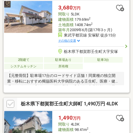
ことも可能。
3,680
万円
間取り
5LDK
2
建物面積
179.69m
2
土地面積
1408.74m
築年月
2009年6月(築17年3ヶ月)
東武宇都宮線 安塚駅 徒歩15分
その他の交通
栃木県下都賀郡壬生町大字安塚
2階建て
駐車場あり
駐車3台
システムキッチン
所有権
【元整骨院】駐車場17台のロードサイド店舗！同業種の独立開
業・移転におすすめ獨協医科大学病院のある壬生町。医療・健康
系サービスにも◎活気ある周辺環境の壬生町！商業施設の発展が
進むエリア安塚小学校も近く、地域密着のビジネスにも！※本物
件は市街化調整区域内（都市計画法施行令第34条1号）に位置す
栃木県下都賀郡壬生町大師町 1,490万円 4LDK
るため、業種や事業内容によって各行政機関の許可が必要となり
ます。『自分の業種でも出店できる？』といった疑問や、許可申
請に関するご相談も、私たちがしっかりサポートいたしますの
1,490
万円
で、まずはお気軽にお問い合わせください！
間取り
4LDK
2
建物面積
98.41m