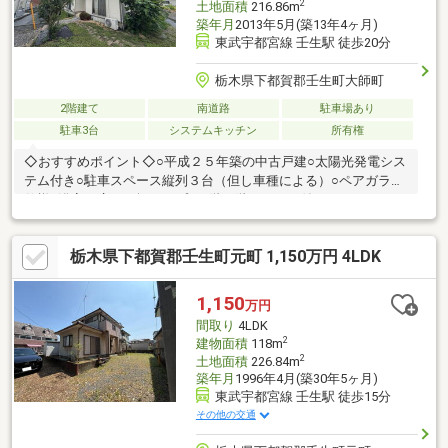
2
土地面積
216.86m
築年月
2013年5月(築13年4ヶ月)
東武宇都宮線 壬生駅 徒歩20分
栃木県下都賀郡壬生町大師町
2階建て
南道路
駐車場あり
駐車3台
システムキッチン
所有権
◇おすすめポイント◇○平成２５年築の中古戸建○太陽光発電シス
テム付き○駐車スペース縦列３台（但し車種による）○ペアガラス
仕様○浴室は広々一坪タイプ○１階２階にトイレ付き○バルコニー
２箇所あり○スーパー、コンビニ、ドラッグストアが徒歩１０分
圏内○物置付き
栃木県下都賀郡壬生町元町 1,150万円 4LDK
1,150
万円
間取り
4LDK
2
建物面積
118m
2
土地面積
226.84m
築年月
1996年4月(築30年5ヶ月)
東武宇都宮線 壬生駅 徒歩15分
その他の交通