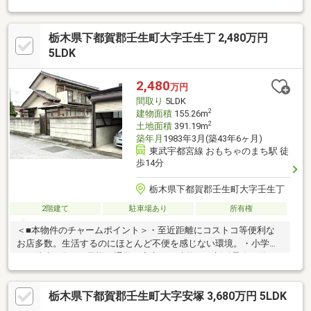
年無料定期健診システム） ■24時間熱交換型換気システム■高気
密・高断熱・計画換気 ■優れた耐震性能■高い防犯性能■火災に強
栃木県下都賀郡壬生町大字壬生丁 2,480万円
い防火性能■強力な台風にも負けない耐風・耐水性能
5LDK
2,480
万円
間取り
5LDK
2
建物面積
155.26m
2
土地面積
391.19m
築年月
1983年3月(築43年6ヶ月)
東武宇都宮線 おもちゃのまち駅 徒
歩14分
栃木県下都賀郡壬生町大字壬生丁
2階建て
駐車場あり
所有権
＜■本物件のチャームポイント＞・至近距離にコストコ等便利な
お店多数。生活するのにほとんど不便を感じない環境。・小学校
まで徒歩1 分、お子様の通学も安心。・建物は、新耐震改正後の
新築。約10 年前に浴室、洗面、キッチンの水回りリフォーム済
み。・敷地が118 坪で庭も約 60 坪あり、塀により隔離されている
栃木県下都賀郡壬生町大字安塚 3,680万円 5LDK
ので広いドッグランとして使えます。・将来使わなくなった後
は、建物を解体して、約56 坪づつの 2 区画の分譲として売却する