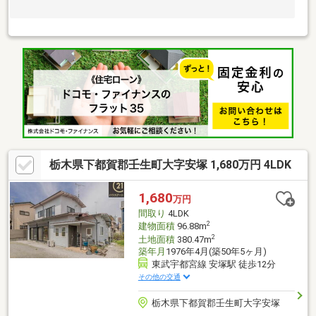
栃木県下都賀郡壬生町大字安塚 1,680万円 4LDK
1,680
万円
間取り
4LDK
2
建物面積
96.88m
2
土地面積
380.47m
築年月
1976年4月(築50年5ヶ月)
東武宇都宮線 安塚駅 徒歩12分
その他の交通
栃木県下都賀郡壬生町大字安塚