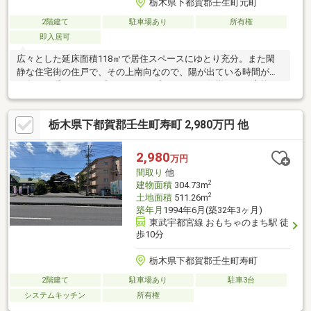
栃木県下都賀郡壬生町元町
2階建て
駐車場あり
所有権
即入居可
広々とした延床面積118㎡で居住スペースにゆとり充分。また閑
静な住宅街の住戸で、その上南向なので、陽が出ている時間が短
い冬でも暖かさキープ。ちなみにプロパンガス仕様です。家族と
いうコミュニティを支える4LDK。是非見学にお越しください。
栃木県下都賀郡壬生町寿町 2,980万円 他
2,980
万円
間取り
他
2
建物面積
304.73m
2
土地面積
511.26m
築年月
1994年6月(築32年3ヶ月)
東武宇都宮線 おもちゃのまち駅 徒
歩10分
栃木県下都賀郡壬生町寿町
2階建て
駐車場あり
駐車3台
システムキッチン
所有権