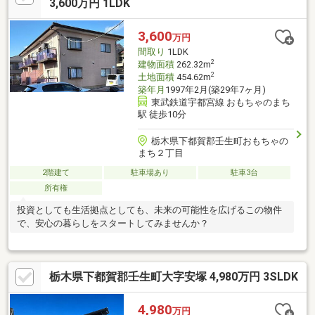
3,600万円 1LDK
3,600
万円
間取り
1LDK
2
建物面積
262.32m
2
土地面積
454.62m
築年月
1997年2月(築29年7ヶ月)
東武鉄道宇都宮線 おもちゃのまち
駅 徒歩10分
栃木県下都賀郡壬生町おもちゃの
まち２丁目
2階建て
駐車場あり
駐車3台
所有権
投資としても生活拠点としても、未来の可能性を広げるこの物件
で、安心の暮らしをスタートしてみませんか？
栃木県下都賀郡壬生町大字安塚 4,980万円 3SLDK
4,980
万円