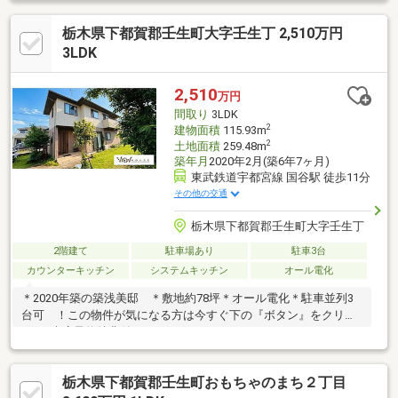
栃木県下都賀郡壬生町大字壬生丁 2,510万円
3LDK
2,510
万円
間取り
3LDK
2
建物面積
115.93m
2
土地面積
259.48m
築年月
2020年2月(築6年7ヶ月)
東武鉄道宇都宮線 国谷駅 徒歩11分
その他の交通
栃木県下都賀郡壬生町大字壬生丁
2階建て
駐車場あり
駐車3台
カウンターキッチン
システムキッチン
オール電化
＊2020年築の築浅美邸 ＊敷地約78坪＊オール電化＊駐車並列3
台可 ！この物件が気になる方は今すぐ下の『ボタン』をクリッ
ク♪＼来店予約特典付♪／
栃木県下都賀郡壬生町おもちゃのまち２丁目