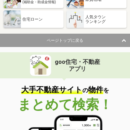
(補助金・助成金情報)
人気タウン
住宅ローン
ランキング
ページトップに戻る
goo住宅・不動産
アプリ
大手不動産サイト
物件
の
を
まとめて検索！