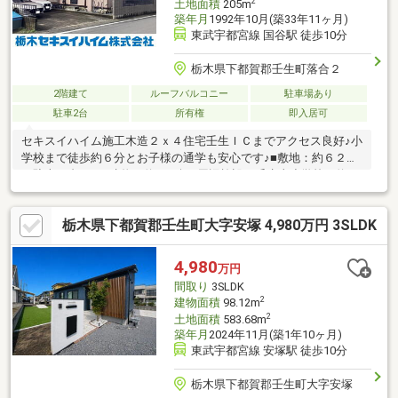
2
土地面積
205m
築年月
1992年10月(築33年11ヶ月)
東武宇都宮線 国谷駅 徒歩10分
栃木県下都賀郡壬生町落合２
2階建て
ルーフバルコニー
駐車場あり
駐車2台
所有権
即入居可
セキスイハイム施工木造２ｘ４住宅壬生ＩＣまでアクセス良好♪小
学校まで徒歩約６分とお子様の通学も安心です♪■敷地：約６２坪
（駐車２台可）■建物：約４２坪■周辺施設：壬生東小学校（約
450ｍ 徒歩6分）・南犬飼中学校（約3500ｍ 徒歩44分）
《《 現地ご案内 随時受付中 》》現在は空家です。内覧は事前予
栃木県下都賀郡壬生町大字安塚 4,980万円 3SLDK
約制となります。お客様のご希望の日時をあらかじめご連絡くだ
さい。――――――――――――――――― 栃木セキスイハイム(株)不
動産部 フリーダイアル ⇒０１２０－８１６－４１７
4,980
万円
―――――――――――――――――ご質問やご相談など、お気軽にお問
間取り
3SLDK
い合わせください♪
2
建物面積
98.12m
2
土地面積
583.68m
築年月
2024年11月(築1年10ヶ月)
東武宇都宮線 安塚駅 徒歩10分
栃木県下都賀郡壬生町大字安塚