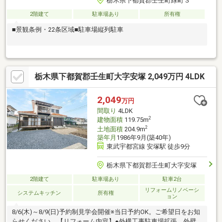
栃木県下都賀郡壬生町緑町３
2階建て
駐車場あり
所有権
■景観条例・22条区域■駐車場縦列駐車
栃木県下都賀郡壬生町大字安塚 2,049万円 4LDK
2,049
万円
間取り
4LDK
2
建物面積
119.75m
2
土地面積
204.9m
築年月
1986年9月(築40年)
東武宇都宮線 安塚駅 徒歩9分
栃木県下都賀郡壬生町大字安塚
2階建て
駐車場あり
駐車2台
リフォームリノベーシ
システムキッチン
所有権
ョン
8/6(木)～8/9(日)予約制見学会開催※当日予約OK。ご希望日をお知
らせください。【リフォーム内容】●外構工事駐車場拡張、外壁