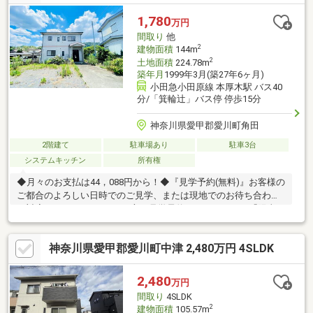
1,780
万円
間取り
他
2
建物面積
144m
2
土地面積
224.78m
築年月
1999年3月(築27年6ヶ月)
小田急小田原線 本厚木駅 バス40
分/「箕輪辻」バス停 停歩15分
神奈川県愛甲郡愛川町角田
2階建て
駐車場あり
駐車3台
システムキッチン
所有権
◆月々のお支払は44，088円から！◆『見学予約(無料)』お客様の
ご都合のよろしい日時でのご見学、または現地でのお待ち合わせ
も対応できます♪▼▼こんな方は見学予約がおすすめ▼▼「陽当り
を体感したい」「自分の車を駐車してみたい」「設備を説明して
もらいたい」など『資料請求する(無料)』または『お電話(TEL：
神奈川県愛甲郡愛川町中津 2,480万円 4SLDK
0120-772-395)』でのお問い合わせも大歓迎です。忙しくて見学の
時間が取れない！遠方で頻繁に行けない…という方にはオンライ
ンでもご覧いただけます。お気軽にご相談ください！
2,480
万円
間取り
4SLDK
2
建物面積
105.57m