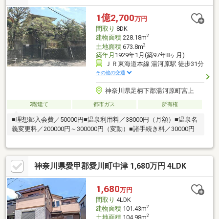
1億2,700
万円
間取り
8DK
2
建物面積
228.18m
2
土地面積
673.8m
築年月
1929年1月(築97年8ヶ月)
ＪＲ東海道本線 湯河原駅 徒歩31分
その他の交通
神奈川県足柄下郡湯河原町宮上
2階建て
都市ガス
所有権
■理想郷入会費／50000円■温泉利用料／38000円（月額）■温泉名
義変更料／200000円～300000円（変動）■諸手続き料／30000円
神奈川県愛甲郡愛川町中津 1,680万円 4LDK
1,680
万円
間取り
4LDK
2
建物面積
101.43m
2
土地面積
104.98m