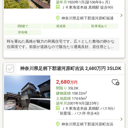
築年月
1920年1月(築106年8ヶ月)
ＪＲ東海道本線 真鶴駅 徒歩9分
神奈川県足柄下郡湯河原町福浦
2階建て
南道路
駐車場あり
所有権
時を重ねた風格が魅力の和風住宅です。広々とした敷地の静かな
住環境です。前面が道路なので陽当たり通風良好。居住用として
も別荘としても利用できる立地です。お部屋は７部屋、キッチン
は１・２階両方にあるので二世帯住宅としても使えます。駐車ス
ペースは７台分ございます♪居室から直接出入り出来るガレージが
神奈川県足柄下郡湯河原町吉浜 2,680万円 3SLDK
あるので雨の日のお出かけに便利です。ガレージは車やバイクの
整備や趣味のスペースとしても使用出来ます。納戸スペースもご
ざいますのでお荷物の多いご家庭にも安心です。是非お気軽にお
2,680
万円
問合せ下さい。（※物件の正確な築年は不詳です。）
間取り
3SLDK
2
建物面積
108.32m
2
土地面積
174.65m
築年月
2001年9月(築25年)
ＪＲ東海道本線 真鶴駅 バス9分/
「前栗場」バス停 停歩4分
神奈川県足柄下郡湯河原町吉浜