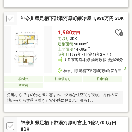
す。物件のご検討については、写真や図面だけでなく是非、現
地・周辺をご覧になることをお勧め致します。実際にご覧頂くこ
とで、周辺環境や物件の詳細が明確にご理解頂けます。おかげさ
神奈川県足柄下郡湯河原町鍛冶屋 1,980万円 3DK
まで弊社は創業32年を迎えることとなりました。地域密着32年の
信頼と実績！売却査定も無料受付中！取引実績多数ございます！
1,980
万円
間取り
3DK
2
建物面積
98.08m
2
土地面積
147.88m
築年月
1983年7月(築43年2ヶ月)
ＪＲ東海道本線 湯河原駅 徒歩28分
神奈川県足柄下郡湯河原町鍛冶屋
2階建て
駐車場あり
駐車2台
所有権
角地ならではの光と風に恵まれ、快適な住空間を実現。高台の立
地がもたらす落ち着きと安心感に包まれた暮らし。
神奈川県足柄下郡湯河原町宮上 1億2,700万円
8DK