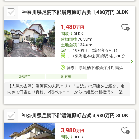
ルームに出られます。室内は木の温もりを感じる温かみのある色
使い。フローリングの色味や素材を変えていたり、石やレンガ調
神奈川県足柄下郡湯河原町吉浜 1,480万円 3LDK
のタイルシートがアクセントに。陽当りの良いお庭はBBQをした
り、フェンスを付けてワンちゃん喜ぶドッグランにしたり、家庭
菜園をしたり…愉しみ方色々！
1,480
万円
間取り
3LDK
2
建物面積
76.58m
2
土地面積
134.4m
築年月
1980年3月(築46年6ヶ月)
ＪＲ東海道本線 真鶴駅 徒歩18分
神奈川県足柄下郡湯河原町吉浜
2階建て
所有権
【人気の吉浜】湯河原の人気エリア「吉浜」の戸建をご紹介。南
向きで日当たり良好、2階バルコニーからは紺碧の相模湾を一望す
ることができます。周辺は住宅地ですので永住目的はもちろん、
閑静に付きリゾート利用でもお薦めです。駐車も1台駐車可能、真
鶴駅から徒歩約18分(約1.4km）です。お問合せ心よりお待ちして
神奈川県足柄下郡湯河原町吉浜 3,980万円 3LDK
おります。
3,980
万円
間取り
3LDK