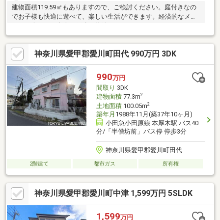
建物面積119.59㎡もありますので、ご検討ください。庭付きなの
でお子様も快適に遊べて、楽しい生活ができます。経済的なメリ
ットも大きい、中古の戸建て物件となっております。フローリン
グは木のぬくもりが感じられるため住み心地も良好。南東向きの
物件をご紹介しています。物件の向きも確認しましょう。換気を
神奈川県愛甲郡愛川町田代 990万円 3DK
して湿気を取れる窓が付いた浴室がございます。5SLDKの間取り
です。
990
万円
間取り
3DK
2
建物面積
77.3m
2
土地面積
100.05m
築年月
1988年11月(築37年10ヶ月)
小田急小田原線 本厚木駅 バス40
分/「半僧坊前」バス停 停歩3分
神奈川県愛甲郡愛川町田代
2階建て
都市ガス
所有権
神奈川県愛甲郡愛川町中津 1,599万円 5SLDK
1,599
万円