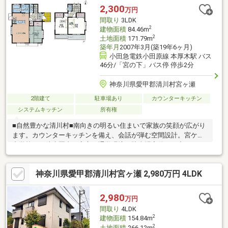
2,300
万円
間取り
3LDK
2
建物面積
84.46m
2
土地面積
171.79m
築年月
2007年3月(築19年6ヶ月)
小田急電鉄小田原線 本厚木駅 バス
46分/「宮の下」バス停 停歩2分
神奈川県愛甲郡清川村宮ヶ瀬
2階建て
駐車場あり
カウンターキッチン
システムキッチン
所有権
■自然豊かな清川村■南向きの明るい住まいで家族の笑顔が広がり
ます。カウンターキッチンを備え、会話が弾む空間設計。宮ケ瀬
中学校まで徒歩圏内で安心の通学環境。駐車場完備でお出かけも
快適です。
神奈川県愛甲郡清川村宮ヶ瀬 2,980万円 4LDK
2,980
万円
間取り
4LDK
2
建物面積
154.84m
2
土地面積
266.12m