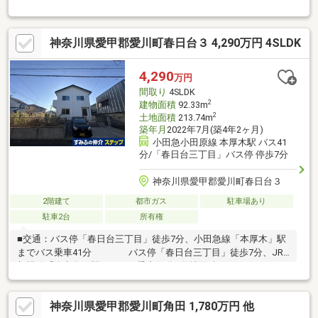
ニーズの高い中古の戸建て物件は、経済的なメリットも大きいで
す。木の持つ風合いや自然な暖かみが魅力なフローリングです。
子供がのびのび走り回れる3LDKの物件はこちらです。即引渡しが
神奈川県愛甲郡愛川町春日台３ 4,290万円 4SLDK
できる物件ですので、急な転勤にも対応できます。
4,290
万円
間取り
4SLDK
2
建物面積
92.33m
2
土地面積
213.74m
築年月
2022年7月(築4年2ヶ月)
小田急小田原線 本厚木駅 バス41
分/「春日台三丁目」バス停 停歩7分
神奈川県愛甲郡愛川町春日台３
2階建て
都市ガス
駐車場あり
駐車2台
所有権
■交通：バス停「春日台三丁目」徒歩7分、小田急線「本厚木」駅
までバス乗車41分 バス停「春日台三丁目」徒歩7分、JR
相模線「海老名」駅までバス乗車45分■敷地面積：213.74㎡
（64.65坪）■建物面積：92.33㎡（27.92坪）■築年月：2022年7月
■角地■間取り：4SLDK S=サービスルーム（納戸）■駐
神奈川県愛甲郡愛川町角田 1,780万円 他
車場／カースペース2台分（車種による）