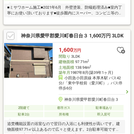
■ミサワホーム施工■2021年6月 外壁塗装、防蟻処理済み■室内丁
寧にお使い頂いております■徒歩圏内にスーパー、コンビニ等の
周辺施設が揃った住みやすい立地
神奈川県愛甲郡愛川町春日台３ 1,600万円 3LDK
1,600
万円
間取り
3LDK
2
建物面積
97.71m
2
土地面積
138.94m
築年月
1987年8月(築39年1ヶ月)
小田急小田原線 本厚木駅 バス42
分/「東中学校前（愛川町）」バス停
停歩6分
神奈川県愛甲郡愛川町春日台３
2階建て
都市ガス
駐車場あり
駐車2台
所有権
即入居可
追焚機能設置の浴室なので翌日の入浴にも利便性が高いです。建
物面積97.71㎡以上あるので広々と使えます。2台駐車可能です。