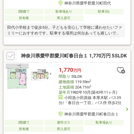
神奈川県愛甲郡愛川町田代
2階建て
駐車場あり
駐車3台
所有権
即入居可
田代小学校まで徒歩5分。子どもを安心して学校に通わせたいファ
ミリーにおすすめです。駐車する場所は何台あっても嬉しいです
ね。ここは駐車3台可です。2ヶ所にトイレがある物件です。庭付
きなのでお子様も快適に遊べて、楽しい生活ができます。南向き
の物件のご紹介です。4LDKの物件で、開放感のある生活を送る事
神奈川県愛甲郡愛川町春日台１ 1,770万円 5SLDK
が出来ます。経済的なメリットも大きい、中古の戸建て物件とな
っております。
1,770
万円
間取り
5SLDK
2
建物面積
119.59m
2
土地面積
204.71m
築年月
1982年10月(築43年11ヶ月)
小田急小田原線 本厚木駅 バス39
分/「春日台一丁目」バス停 停歩2分
神奈川県愛甲郡愛川町春日台１
2階建て
都市ガス
駐車場あり
所有権
即入居可