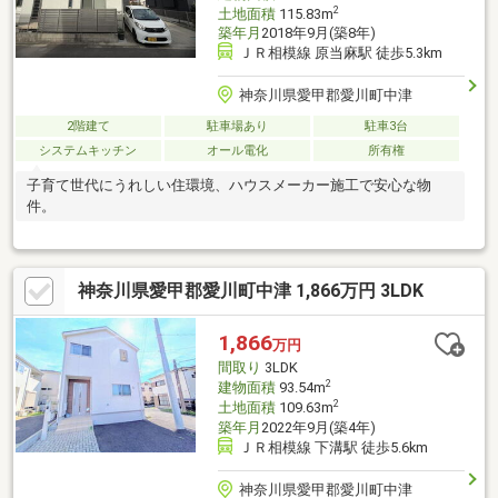
2
土地面積
115.83m
築年月
2018年9月(築8年)
ＪＲ相模線 原当麻駅 徒歩5.3km
神奈川県愛甲郡愛川町中津
2階建て
駐車場あり
駐車3台
システムキッチン
オール電化
所有権
子育て世代にうれしい住環境、ハウスメーカー施工で安心な物
件。
神奈川県愛甲郡愛川町中津 1,866万円 3LDK
1,866
万円
間取り
3LDK
2
建物面積
93.54m
2
土地面積
109.63m
築年月
2022年9月(築4年)
ＪＲ相模線 下溝駅 徒歩5.6km
神奈川県愛甲郡愛川町中津