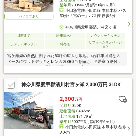
築年月
2005年7月(築21年2ヶ月)
小田急電鉄小田原線 本厚木駅 バス
50分/「宮の平」バス停 停歩3分
パノラマあり
神奈川県愛甲郡清川村宮ヶ瀬
2階建て
駐車場あり
カウンターキッチン
リフォームリノベーシ
システムキッチン
所有権
ョン
宮ケ瀬湖の自然に囲まれた80坪の広大な敷地。4台駐車可能なス
ペースにウッドデッキとレンガ製BBQ台を備え、全居室収納付き
のゆとりある4LDKで理想の別荘ライフを叶えませんか
神奈川県愛甲郡清川村宮ヶ瀬 2,300万円 3LDK
2,300
万円
間取り
3LDK
2
建物面積
84.46m
2
土地面積
171.79m
築年月
2007年3月(築19年6ヶ月)
小田急電鉄小田原線 本厚木駅 徒歩
8.0km