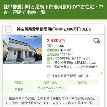
愛甲郡愛川町と足柄下郡湯河原町の中古住宅・中
古一戸建て 物件一覧
神奈川県愛甲郡愛川町中津 2,480万円 3LDK
2,480
万円
間取り
3LDK
2
建物面積
82.39m
2
土地面積
152.18m
築年月
2008年8月(築18年1ヶ月)
小田急小田原線 本厚木駅 バス27
分/「運輸支局入口」バス停 停歩8分
神奈川県愛甲郡愛川町中津
2階建て
駐車場あり
駐車3台
リフォームリノベーシ
所有権
ョン
【創業42周年の実績】この地域に特化して42年間の実績があるか
らこその、物件情報があります。スタッフ30名でお客様がご覧に