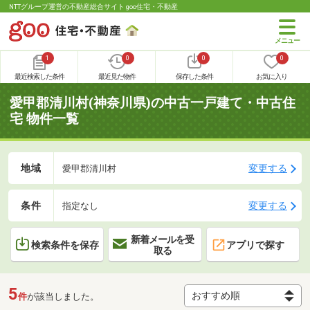
NTTグループ運営の不動産総合サイト goo住宅・不動産
1
0
0
0
最近検索した条件
最近見た物件
保存した条件
お気に入り
愛甲郡清川村(神奈川県)の中古一戸建て・中古住
宅 物件一覧
地域
変更する
愛甲郡清川村
条件
変更する
指定なし
新着メールを受
検索条件を保存
アプリで探す
取る
5
件
が該当しました。