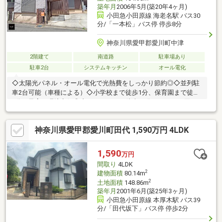
築年月
2006年5月(築20年4ヶ月)
小田急小田原線 海老名駅 バス30
分/「一本松」バス停 停歩8分
神奈川県愛甲郡愛川町中津
2階建て
南道路
駐車場あり
駐車2台
システムキッチン
オール電化
◇太陽光パネル・オール電化で光熱費をしっかり節約◎◇並列駐
車2台可能（車種による）◇小学校まで徒歩1分、保育園まで徒歩
3分で子育て環境良好◎◇スーパーまで徒歩10分で日々のお買い
物に便利豊かに過ごすには【インテリア】家具や家電と【エクス
テリア】カーポートや楽しめる庭、この充実度で変わってきま
神奈川県愛甲郡愛川町田代 1,590万円 4LDK
す。これらを一括で購入でき、その代金を住宅ローンに組み込む
ことが可能なサービス、それがやどかリッチです。※東京MXテレ
ビ「カンニング竹山のイチバン研究所」２０２３年７月１日放送
1,590
万円
間取り
4LDK
2
建物面積
80.14m
2
土地面積
148.86m
築年月
2001年6月(築25年3ヶ月)
小田急小田原線 本厚木駅 バス39
分/「田代坂下」バス停 停歩2分