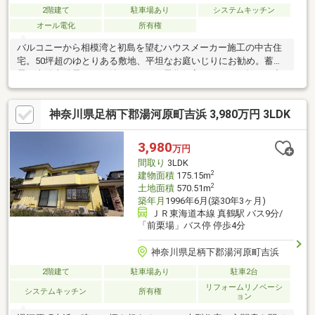
2階建て
駐車場あり
システムキッチン
オール電化
所有権
バルコニーから相模湾と初島を望むハウスメーカー施工の中古住
宅。50坪超のゆとりある敷地、平坦なお庭いじりにお勧め。蓄
電・太陽光発電パネル付きのオール電化住宅ですので、毎月の出
費も抑えられます。
神奈川県足柄下郡湯河原町吉浜 3,980万円 3LDK
3,980
万円
間取り
3LDK
2
建物面積
175.15m
2
土地面積
570.51m
築年月
1996年6月(築30年3ヶ月)
ＪＲ東海道本線 真鶴駅 バス9分/
「前栗場」バス停 停歩4分
神奈川県足柄下郡湯河原町吉浜
2階建て
駐車場あり
駐車2台
リフォームリノベーシ
システムキッチン
所有権
ョン