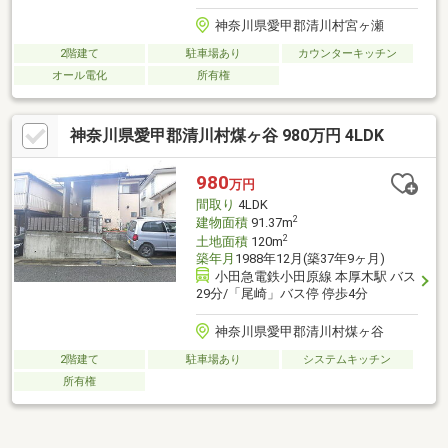
神奈川県愛甲郡清川村宮ヶ瀬
2階建て
駐車場あり
カウンターキッチン
オール電化
所有権
神奈川県愛甲郡清川村煤ヶ谷 980万円 4LDK
980
万円
間取り
4LDK
2
建物面積
91.37m
2
土地面積
120m
築年月
1988年12月(築37年9ヶ月)
小田急電鉄小田原線 本厚木駅 バス
29分/「尾崎」バス停 停歩4分
神奈川県愛甲郡清川村煤ヶ谷
2階建て
駐車場あり
システムキッチン
所有権