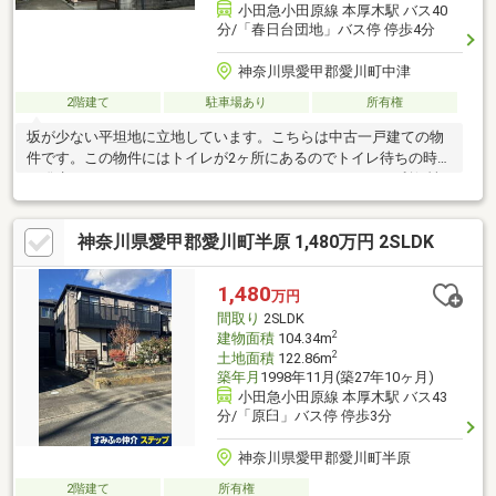
小田急小田原線 本厚木駅 バス40
分/「春日台団地」バス停 停歩4分
神奈川県愛甲郡愛川町中津
2階建て
駐車場あり
所有権
坂が少ない平坦地に立地しています。こちらは中古一戸建ての物
件です。この物件にはトイレが2ヶ所にあるのでトイレ待ちの時間
が発生しにくいです。4DKでファミリーにちょうどよく、利便性
にも優れています。浴室は窓付きとなっておりますので、換気が
容易に出来ます。和室には押入れが備わっているので、収納場所
神奈川県愛甲郡愛川町半原 1,480万円 2SLDK
を確保できます。全居室に収納がついておりますので、整理整頓
もばっちりです。
1,480
万円
間取り
2SLDK
2
建物面積
104.34m
2
土地面積
122.86m
築年月
1998年11月(築27年10ヶ月)
小田急小田原線 本厚木駅 バス43
分/「原臼」バス停 停歩3分
神奈川県愛甲郡愛川町半原
2階建て
所有権