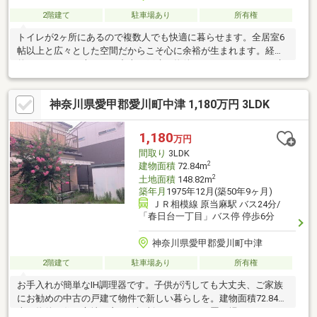
2階建て
駐車場あり
所有権
トイレが2ヶ所にあるので複数人でも快適に暮らせます。全居室6
帖以上と広々とした空間だからこそ心に余裕が生まれます。経済
的なメリットも大きい、中古の戸建て物件となっております。建
物面積82.8㎡なので、家族向けです。南向きの物件をお探しの
方、コチラよりご覧ください。3LDKの物件で快適な日々を過ごし
神奈川県愛甲郡愛川町中津 1,180万円 3LDK
ましょう。駐輪場があるのでバイクも自転車も安心して停めるこ
とができます。
1,180
万円
間取り
3LDK
2
建物面積
72.84m
2
土地面積
148.82m
築年月
1975年12月(築50年9ヶ月)
ＪＲ相模線 原当麻駅 バス24分/
「春日台一丁目」バス停 停歩6分
神奈川県愛甲郡愛川町中津
2階建て
駐車場あり
所有権
お手入れが簡単なIH調理器です。子供が汚しても大丈夫、ご家族
にお勧めの中古の戸建て物件で新しい暮らしを。建物面積72.84平
米の物件は住み心地が良いと評判です。バイク置き場があるの