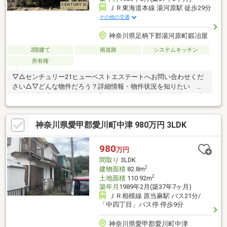
ＪＲ東海道本線 湯河原駅 徒歩29分
その他の交通
神奈川県足柄下郡湯河原町鍛冶屋
2階建て
南道路
システムキッチン
所有権
▽△センチュリー21ヒューベストエステートへお問い合わせくだ
さい△▽どんな物件だろう？詳細情報・物件状況を知りたい
→〈資料請求する〉ちょっと見てみたい！現地・物件見学をご希
望 →〈見学予約する〉お電話でのお問い合わせも大歓迎です！
◆物件探し・住宅ローンのお悩みはありませんか？「どうやって
神奈川県愛甲郡愛川町中津 980万円 3LDK
物件を探したらいいのか分からない…」「住宅ローンが不安…」お
客様の理想の住まいを“一緒に”お探しします！住まい探しのご不
安なことは、ぜひ当社までご相談ください！◆小田原店：小田原
980
万円
市成田170-1、平塚店：平塚市四之宮2-9-25
間取り
3LDK
2
建物面積
82.8m
2
土地面積
110.92m
築年月
1989年2月(築37年7ヶ月)
ＪＲ相模線 原当麻駅 バス21分/
「中四丁目」バス停 停歩9分
神奈川県愛甲郡愛川町中津