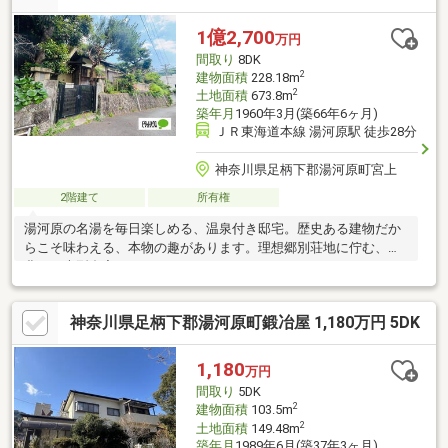
1億2,700
万円
間取り
8DK
2
建物面積
228.18m
2
土地面積
673.8m
築年月
1960年3月(築66年6ヶ月)
ＪＲ東海道本線 湯河原駅 徒歩28分
神奈川県足柄下郡湯河原町宮上
2階建て
所有権
湯河原の名湯を毎日楽しめる、温泉付き邸宅。歴史ある建物だか
らこそ味わえる、本物の趣があります。理想郷別荘地に佇む、緑
豊かな大型邸宅。
神奈川県足柄下郡湯河原町鍛冶屋 1,180万円 5DK
1,180
万円
間取り
5DK
2
建物面積
103.5m
2
土地面積
149.48m
築年月
1989年6月(築37年3ヶ月)