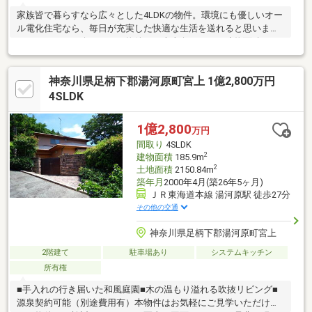
家族皆で暮らすなら広々とした4LDKの物件。環境にも優しいオー
ル電化住宅なら、毎日が充実した快適な生活を送れると思いま
す。ここでご紹介している物件は、南東向きです。建物面積99.37
平米の物件です。快適な室内と落ち着いた外観が魅力の平成29年
11月築の物件。リビングの広さが18帖以上もある物件となってい
神奈川県足柄下郡湯河原町宮上 1億2,800万円
ます。経済的なメリットも大きい、中古の戸建て物件となってお
ります。
4SLDK
1億2,800
万円
間取り
4SLDK
2
建物面積
185.9m
2
土地面積
2150.84m
築年月
2000年4月(築26年5ヶ月)
ＪＲ東海道本線 湯河原駅 徒歩27分
その他の交通
神奈川県足柄下郡湯河原町宮上
2階建て
駐車場あり
システムキッチン
所有権
■手入れの行き届いた和風庭園■木の温もり溢れる吹抜リビング■
源泉契約可能（別途費用有）本物件はお気軽にご見学いただけま