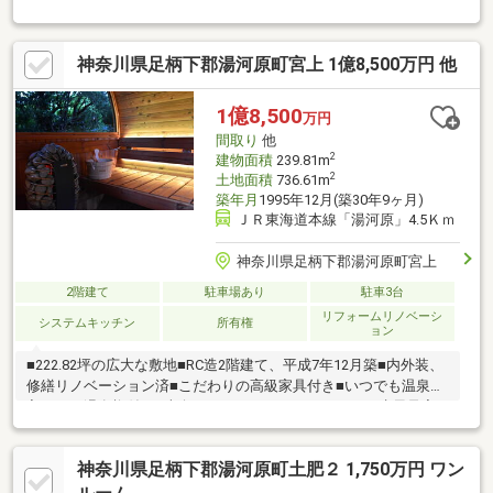
なったことのない情報を多数ご用意しております。ご案内・詳細
な資料のご請求はお気軽にどうぞ♪☆フリーダイヤル：０１２０
－６２－４３１３インターネット、チラシなどに掲載できない物
神奈川県足柄下郡湯河原町宮上 1億8,500万円 他
件も多数ございます！
1億8,500
万円
間取り
他
2
建物面積
239.81m
2
土地面積
736.61m
築年月
1995年12月(築30年9ヶ月)
ＪＲ東海道本線「湯河原」4.5Ｋｍ
神奈川県足柄下郡湯河原町宮上
2階建て
駐車場あり
駐車3台
リフォームリノベーシ
システムキッチン
所有権
ョン
■222.82坪の広大な敷地■RC造2階建て、平成7年12月築■内外装、
修繕リノベーション済■こだわりの高級家具付き■いつでも温泉に
入れる、温泉権付き■南向きのテラスにバレルサウナ・水風呂完
備■吹抜けのリビングには薪暖炉あり■24時間セキュリティシステ
ム導入済み ■温泉口数：3口■温泉維持基本料：24000円/月、修
神奈川県足柄下郡湯河原町土肥２ 1,750万円 ワン
繕積立金：18000円/月、給湯使用料：24000円/月、温泉権名義変
更料：1500000円、自治会費：6000円/年、セキュリティシステム