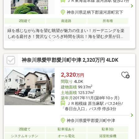
ＪＲ東海道本線 湯河原駅 徒歩21分
神奈川県足柄下郡湯河原町宮下
2階建て
南道路
所有権
緑を感じながら海を望む眺望が魅力の住まい！ガーデニングを楽
しめる庭付き！贅沢なくつろぎ時間を演出！海を望む夕景が日々
の暮らしを彩ります！購入の際は施設管理分担金３５０万円（※
組合の運営に協力する場合は１５０万円）と新規加入金３０万円
がかかります。名義変更をする場合は名義変更料３０万円がかか
神奈川県愛甲郡愛川町中津 2,320万円 4LDK
ります。（※相続、贈与による２親等迄の名義変更の場合は１０
万円）
2,320
万円
間取り
4LDK
2
建物面積
99.37m
2
土地面積
125.37m
築年月
2017年11月(築8年10ヶ月)
ＪＲ相模線 原当麻駅 バス24分/
「春日台入口」バス停 停歩3分
神奈川県愛甲郡愛川町中津
2階建て
駐車場あり
駐車3台
システムキッチン
オール電化
浴室乾燥機