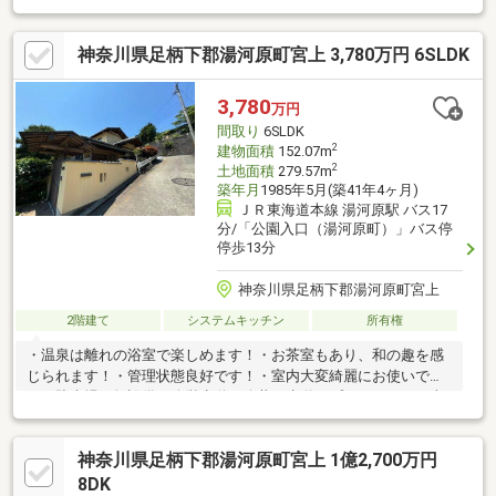
で、バイクを道路に駐車して違反切符が切られる心配はありませ
ん。2LDKの物件なので、くつろぐ空間を持つことができます。駐
神奈川県足柄下郡湯河原町宮上 3,780万円 6SLDK
輪場が利用できるので、自転車の盗難の心配がありません。広い
お庭付の物件なのでお子様と遊びたいと思ってる方にオススメで
す。
3,780
万円
間取り
6SLDK
2
建物面積
152.07m
2
土地面積
279.57m
築年月
1985年5月(築41年4ヶ月)
ＪＲ東海道本線 湯河原駅 バス17
分/「公園入口（湯河原町）」バス停
停歩13分
神奈川県足柄下郡湯河原町宮上
2階建て
システムキッチン
所有権
・温泉は離れの浴室で楽しめます！・お茶室もあり、和の趣を感
じられます！・管理状態良好です！・室内大変綺麗にお使いで
す！駐車場：無設備：公営水道・公共下水道・プロパンガス・東
京電力分譲地内建築協定有未登記建物有：離れ浴室棟温泉供給
先：湯河原若草山温泉組合温泉使用月額経費・管理費1 400円/月
神奈川県足柄下郡湯河原町宮上 1億2,700万円
額・温泉維持積立金：5 000円/月額・温泉基本料10 500円/月額
（超過分500円/立方)・メーター料500円/月額
8DK