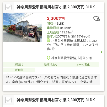
神奈川県愛甲郡清川村宮ヶ瀬 2,300万円 3LDK
2,300
万円
間取り
3LDK
2
建物面積
84.46m
2
土地面積
171.79m
築年月
2007年3月(築19年6ヶ月)
小田急小田原線 本厚木駅 バス50
分/「宮の平（神奈川県）」バス停 停
歩3分
神奈川県愛甲郡清川村宮ヶ瀬
2階建て
駐車場あり
オール電化
所有権
84.46㎡の建物面積でスペースの面でも問題なく快適に過ごせます
よ。南向きの物件のご紹介です。浴室に窓があって、空気の通り
道になるので快適な空気に入れ替えられます。対面式キッチンな
ら、コミュニケーションをとりながら料理することができます。
3LDKの物件で快適な日々を過ごしましょう。クローゼット付きの
神奈川県愛甲郡清川村宮ヶ瀬 2,300万円 3LDK
物件です。IHクッキングヒーター付きのキッチンです。