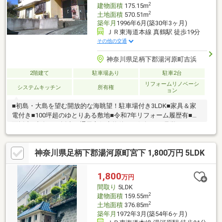
2
建物面積
175.15m
2
土地面積
570.51m
築年月
1996年6月(築30年3ヶ月)
ＪＲ東海道本線 真鶴駅 徒歩19分
その他の交通
神奈川県足柄下郡湯河原町吉浜
2階建て
駐車場あり
駐車2台
リフォームリノベーシ
システムキッチン
所有権
ョン
■初島・大島を望む開放的な海眺望！駐車場付き3LDK■家具＆家
電付き■100坪超のゆとりある敷地■令和7年リフォーム履歴有■二
面採光×南向きで採光・通風良好本物件はお気軽にご見学いただけ
ます。物件のご検討については、写真や図面だけでなく是非、現
地・周辺をご覧になることをお勧め致します。実際にご覧頂くこ
神奈川県足柄下郡湯河原町宮下 1,800万円 5LDK
とで、周辺環境や物件の詳細が明確にご理解頂けます。おかげさ
まで弊社は創業32年を迎えることとなりました。地域密着32年の
信頼と実績！売却査定も無料受付中！取引実績多数ございます！
1,800
万円
間取り
5LDK
2
建物面積
159.55m
2
土地面積
376.85m
築年月
1972年3月(築54年6ヶ月)