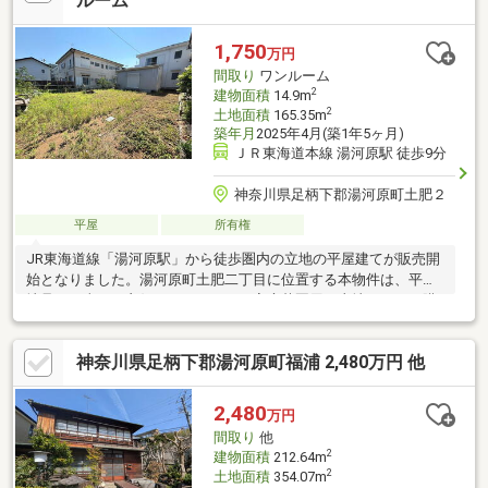
ルーム
利用料あり※図面と現況が異なる場合は現況を優先します※万一契
約済みの際はご容赦ください※万葉郷管理組合規定あり
1,750
万円
間取り
ワンルーム
2
建物面積
14.9m
2
土地面積
165.35m
築年月
2025年4月(築1年5ヶ月)
ＪＲ東海道本線 湯河原駅 徒歩9分
神奈川県足柄下郡湯河原町土肥２
平屋
所有権
JR東海道線「湯河原駅」から徒歩圏内の立地の平屋建てが販売開
始となりました。湯河原町土肥二丁目に位置する本物件は、平坦
地且つ日当たり良好となっており、家庭菜園用の土地としての購
入も用途の一つです。旗竿地となっておりカースペース3台程度
（軽自動車等車幅が狭いものに限る）ございます。スーパーマー
神奈川県足柄下郡湯河原町福浦 2,480万円 他
ケットや病院、コンビニ、海岸など徒歩圏内にございますので、
定住での利用をお考えの方にもぴったりです。是非お問い合わせ
下さいませ。
2,480
万円
間取り
他
2
建物面積
212.64m
2
土地面積
354.07m