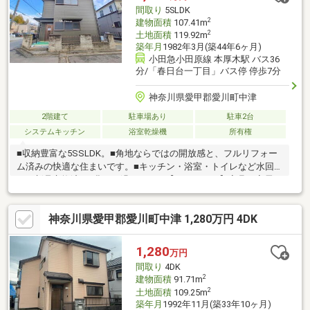
間取り
5SLDK
2
建物面積
107.41m
2
土地面積
119.92m
築年月
1982年3月(築44年6ヶ月)
小田急小田原線 本厚木駅 バス36
分/「春日台一丁目」バス停 停歩7分
神奈川県愛甲郡愛川町中津
2階建て
駐車場あり
駐車2台
システムキッチン
浴室乾燥機
所有権
■収納豊富な5SSLDK。■角地ならではの開放感と、フルリフォー
ム済みの快適な住まいです。■キッチン・浴室・トイレなど水回
りも新品交換済み♪豊かに過ごすには【インテリア】家具や家電と
【エクステリア】カーポートや楽しめる庭、この充実度で変わっ
てきます。これらを一括で購入でき、その代金を住宅ローンに組
神奈川県愛甲郡愛川町中津 1,280万円 4DK
み込むことが可能なサービス、それがやどかリッチです。※東京
MXテレビ「カンニング竹山のイチバン研究所」２０２３年７月１
日放送
1,280
万円
間取り
4DK
2
建物面積
91.71m
2
土地面積
109.25m
築年月
1992年11月(築33年10ヶ月)