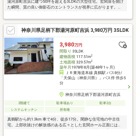
湯河原町吉浜に建つ50坪を超える3LDKの大型住宅。玄関扉を開け
た瞬間、質の良い御影石のエントランスが視界に広がります。と
ても明るい南向き＆大きな窓・二面採光で陽当り良好。広々とし
たお庭は家庭菜園にも。フェンスをつけてドッグランにしたらワ
ンちゃんも喜びそう！広すぎる32.5帖のLDK、全室8帖以上、洗面
神奈川県足柄下郡湯河原町吉浜 3,980万円 3SLDK
所やトイレ、浴室、全ての空間がゆとりある広さ。家具・家電も
付いています。2025年10月に壁・天井等リフォーム済。解放感あ
る煌めく海、相模湾を一望します。2階のバルコニーでのんびりと
3,980
万円
寛ぐのもとても気持ち良さそう。駐車場2台分。
間取り
3SLDK
2
建物面積
117.51m
2
土地面積
329.57m
築年月
1978年8月(築48年1ヶ月)
ＪＲ東海道本線 真鶴駅 バス8分/
「天保山（神奈川県）」バス停 停歩5
分
神奈川県足柄下郡湯河原町吉浜
2階建て
駐車場あり
駐車2台
システムキッチン
所有権
真鶴駅から約1.3km 車で4分、徒歩17分。閑静な住宅地の中古住
宅。上部吹抜けの解放感のある広々とした玄関ホール正面にはリ
ビングとしてもお使いいただける洋室があり、陽当りの良いサン