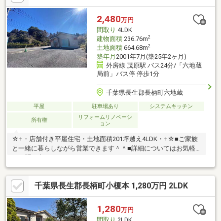
2,480
万円
間取り
4LDK
2
建物面積
236.76m
2
土地面積
664.68m
築年月
2001年7月(築25年2ヶ月)
外房線 茂原駅 バス24分/「六地蔵
局前」バス停 停歩1分
千葉県長生郡長柄町六地蔵
平屋
駐車場あり
システムキッチン
リフォームリノベーシ
所有権
ョン
☆+・店舗付き平屋住宅・土地面積201坪越え4LDK・+☆■ご家族
と一緒に暮らしながら営業できます＾＾■詳細についてはお気軽
にお問い合わせください！
千葉県長生郡長柄町小榎本 1,280万円 2LDK
1,280
万円
間取り
2LDK