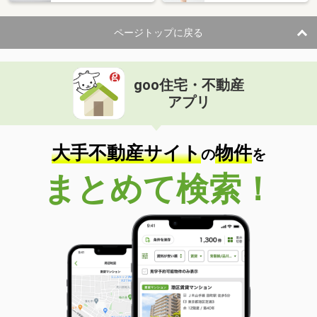
ページトップに戻る
goo住宅・不動産
アプリ
大手不動産サイト
物件
の
を
まとめて検索！