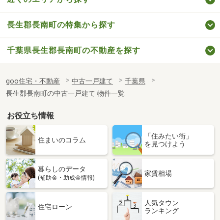
長生郡長南町の特集から探す
千葉県長生郡長南町の不動産を探す
goo住宅・不動産
中古一戸建て
千葉県
長生郡長南町の中古一戸建て 物件一覧
お役立ち情報
「住みたい街」
住まいのコラム
を見つけよう
暮らしのデータ
家賃相場
(補助金・助成金情報)
人気タウン
住宅ローン
ランキング