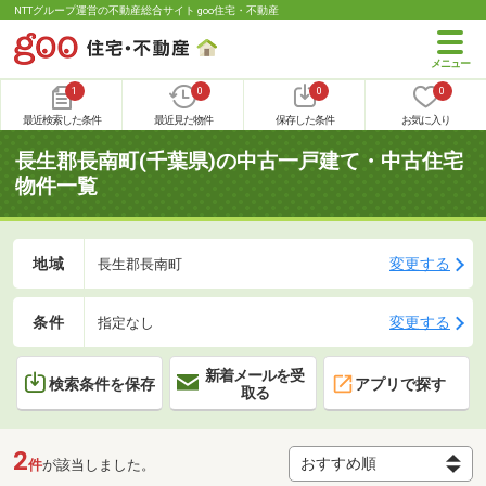
NTTグループ運営の不動産総合サイト goo住宅・不動産
1
0
0
0
最近検索した条件
最近見た物件
保存した条件
お気に入り
長生郡長南町(千葉県)の中古一戸建て・中古住宅
物件一覧
地域
変更する
長生郡長南町
条件
変更する
指定なし
新着メールを受
検索条件を保存
アプリで探す
取る
2
件
が該当しました。