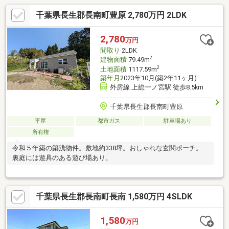
千葉県長生郡長南町豊原 2,780万円 2LDK
2,780
万円
間取り
2LDK
2
建物面積
79.49m
2
土地面積
1117.59m
築年月
2023年10月(築2年11ヶ月)
外房線 上総一ノ宮駅 徒歩8.5km
千葉県長生郡長南町豊原
平屋
都市ガス
駐車場あり
所有権
令和５年築の築浅物件。敷地約338坪。おしゃれな玄関ポーチ。
裏庭には遊具のある遊び場あり。
千葉県長生郡長南町長南 1,580万円 4SLDK
1,580
万円