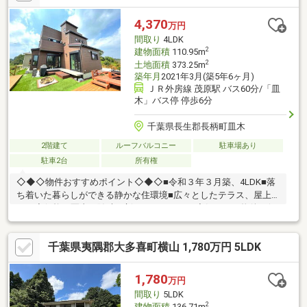
4,370
万円
間取り
4LDK
2
建物面積
110.95m
2
土地面積
373.25m
築年月
2021年3月(築5年6ヶ月)
ＪＲ外房線 茂原駅 バス60分/「皿
木」バス停 停歩6分
千葉県長生郡長柄町皿木
2階建て
ルーフバルコニー
駐車場あり
駐車2台
所有権
◇◆◇物件おすすめポイント◇◆◇■令和３年３月築、4LDK■落
ち着いた暮らしができる静かな住環境■広々としたテラス、屋上
あり◆価格や写真を随時更新しています！！◆気になる物件の価
格変更や、物件の状況もいち早くわかって便利な『お気に入り追
加』をぜひご利用ください♪
千葉県夷隅郡大多喜町横山 1,780万円 5LDK
1,780
万円
間取り
5LDK
2
建物面積
136.71m