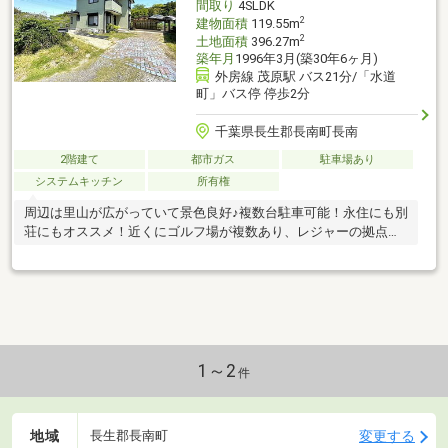
間取り
4SLDK
2
建物面積
119.55m
2
土地面積
396.27m
築年月
1996年3月(築30年6ヶ月)
外房線 茂原駅 バス21分/「水道
町」バス停 停歩2分
千葉県長生郡長南町長南
2階建て
都市ガス
駐車場あり
システムキッチン
所有権
周辺は里山が広がっていて景色良好♪複数台駐車可能！永住にも別
荘にもオススメ！近くにゴルフ場が複数あり、レジャーの拠点に
もオススメ！
1～2
件
地域
変更する
長生郡長南町