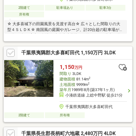
2階建て
駐車場あり
駐車3台
所有権
☆ 大多喜城下の田園風景を見渡す高台☆ 広々とした間取りの大
型４ＳＬＤＫ☆ 南国風の庭園やガレージ、計20台超の駐車場があ
る約400坪の広大な敷地☆ 大多喜小学校まで約1.5km・徒歩19分
☆ 大多喜中学校まで約1.6km・徒歩20分☆ ナフコ大多喜店まで車
で４分☆ いなげや大多喜店まで車で６分
千葉県夷隅郡大多喜町田代 1,150万円 3LDK
1,150
万円
間取り
3LDK
2
建物面積
81.14m
2
土地面積
9999m
築年月
1989年8月(築37年1ヶ月)
小湊鉄道線 上総中野駅 徒歩21分
千葉県夷隅郡大多喜町田代
2階建て
所有権
千葉県長生郡長柄町六地蔵 2,480万円 4LDK