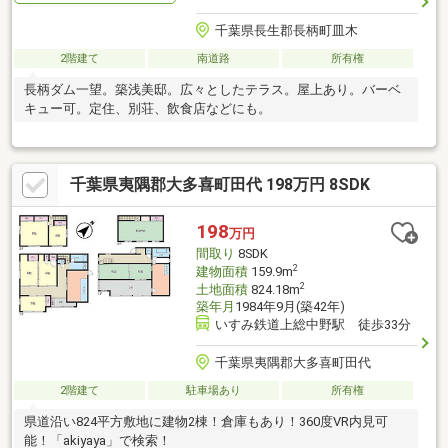
千葉県長生郡長柄町皿木
2階建て
南道路
所有権
長柄ダム一望。築浅美邸。広々としたテラス。屋上あり。バーベ
キュー可。定住、別荘、飲食店などにも。
千葉県夷隅郡大多喜町田代 198万円 8SDK
198
万円
間取り
8SDK
2
建物面積
159.9m
2
土地面積
824.18m
築年月
1984年9月(築42年)
いすみ鉄道上総中野駅 徒歩33分
千葉県夷隅郡大多喜町田代
2階建て
駐車場あり
所有権
県道沿い824平方敷地に建物2棟！倉庫もあり！360度VR内見可
能！「akiyaya」で検索！