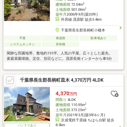
2
建物面積
72.04m
2
土地面積
501.06m
築年月
2006年9月(築20年)
外房線 茂原駅 徒歩5.4km
千葉県長生郡長柄町小榎本
平屋
南道路
駐車場あり
システムキッチン
所有権
閑静な田園地帯。敷地約151坪。人気の平屋。広々とした庭先。
家庭菜園堪能。定住、別荘などに。茂原長南インターから車5分
千葉県長生郡長柄町皿木 4,370万円 4LDK
4,370
万円
間取り
4LDK
2
建物面積
110.95m
2
土地面積
373.25m
築年月
2021年3月(築5年6ヶ月)
京成電鉄千原線 ちはら台駅 徒歩
8.5km
パノラマあり