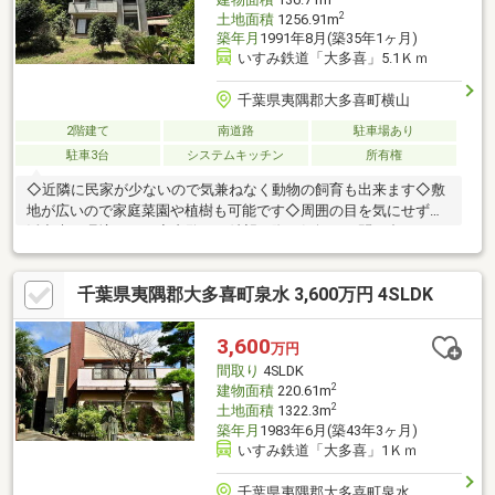
2
土地面積
1256.91m
築年月
1991年8月(築35年1ヶ月)
いすみ鉄道「大多喜」5.1Ｋｍ
千葉県夷隅郡大多喜町横山
2階建て
南道路
駐車場あり
駐車3台
システムキッチン
所有権
◇近隣に民家が少ないので気兼ねなく動物の飼育も出来ます◇敷
地が広いので家庭菜園や植樹も可能です◇周囲の目を気にせず生
活出来る環境です！◇内覧をご希望の際は気軽にお問い合わせく
ださい。
千葉県夷隅郡大多喜町泉水 3,600万円 4SLDK
3,600
万円
間取り
4SLDK
2
建物面積
220.61m
2
土地面積
1322.3m
築年月
1983年6月(築43年3ヶ月)
いすみ鉄道「大多喜」1Ｋｍ
千葉県夷隅郡大多喜町泉水