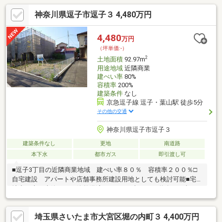
神奈川県逗子市逗子３ 4,480万円
4,480
万円
（坪単価:-）
2
土地面積
92.97m
用途地域
近隣商業
建ぺい率
80%
容積率
200%
建築条件
なし
京急逗子線 逗子・葉山駅 徒歩5分
その他の交通
神奈川県逗子市逗子３
建築条件なし
更地
南道路
本下水
都市ガス
即引渡し可
■逗子3丁目の近隣商業地域 建ぺい率８０％ 容積率２００％□
自宅建設 アパートや店舗事務所建設用地としても検討可能■宅
地内に上下水管・ガス管整備済みです。□南１０ｍ道路で日当た
りも良好。高低差もなく造成工事も不要です。■東側隣地は通路
になっているので開放感もあります。□3路線2駅利用可能で始発
埼玉県さいたま市大宮区堀の内町３ 4,400万円
駅 京急逗子・葉山駅5分 ＪＲ逗子駅7分。■逗子小学校も徒歩4