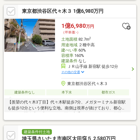
東京都渋谷区代々木３ 1億6,980万円
1億6,980
万円
（坪単価:-）
2
土地面積
82.7m
用途地域
２種中高
建ぺい率
60%
容積率
160%
建築条件
なし
ＪＲ山手線 新宿駅 徒歩12分
その他の交通
東京都渋谷区代々木３
建築条件なし
本下水
都市ガス
【羨望の代々木3丁目】代々木駅徒歩7分、メガターミナル新宿駅
も徒歩12分という便利な立地。南側は視界が抜けており、都心な
らではの開放感とプライベート性を享受できます。82㎡の敷地
に、こだわりの邸宅を！
建築条件付土地
埼玉県さいたま市南区太田窪５ 2,580万円