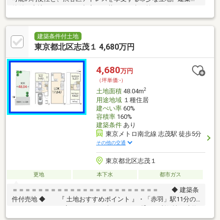
件付き土地だからこそ、都心での暮らしを考え抜いた住まいをご
提案いたします。
建築条件付土地
東京都北区志茂１ 4,680万円
4,680
万円
（坪単価:-）
2
土地面積
48.04m
用途地域
１種住居
建ぺい率
60%
容積率
160%
建築条件
あり
東京メトロ南北線 志茂駅 徒歩5分
その他の交通
東京都北区志茂１
更地
本下水
都市ガス
＝＝＝＝＝＝＝＝＝＝＝＝＝＝＝＝＝＝＝＝＝＝＝ ◆ 建築条
件付売地 ◆ 『 土地おすすめポイント 』・「赤羽」駅11分の
マルチアクセス … 主要シティへダイレクトに繋がる利便性・建物
参考プラン有 … 建物イメージがしやすく検討も安心・3LDKプラン