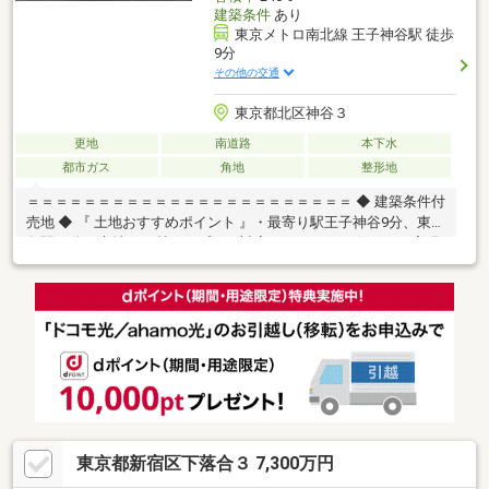
建築条件
あり
東京メトロ南北線 王子神谷駅 徒歩
9分
その他の交通
東京都北区神谷３
更地
南道路
本下水
都市ガス
角地
整形地
＝＝＝＝＝＝＝＝＝＝＝＝＝＝＝＝＝＝＝＝＝＝＝ ◆ 建築条件付
売地 ◆ 『 土地おすすめポイント 』・最寄り駅王子神谷9分、東十
条駅11分の立地・18帖LDKプラン対応 … ゆとりある住まいが実現
可能・仕様・間取り相談可 … ライフスタイルに合わせた設計対
応・南側接道につき日当たり良好♪『 ロケーション 』・南北線・
京浜東北線利用可 … 通勤・通学もスムーズ・都心へ軽快アクセス
… 暮らしの幅が広がる立地『 サポート内容 』・仕様書のご案内・
間取り／資金計画のご相談可能＝＝＝＝＝＝＝＝＝＝＝＝＝＝＝
＝＝＝＝＝＝＝＝
東京都新宿区下落合３ 7,300万円