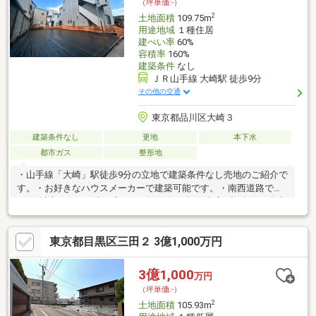
（坪単価:-）
を色々な角度から調査して、お客様にとっての購入リスクの有無
2
土地面積
109.75m
を徹底的に確認して提供します
用途地域
１種住居
建ぺい率
60%
容積率
160%
建築条件
なし
ＪＲ山手線 大崎駅 徒歩9分
その他の交通
東京都品川区大崎３
建築条件なし
更地
本下水
都市ガス
整形地
・山手線「大崎」駅徒歩9分の立地で建築条件なし売地のご紹介で
す。・お好きなハウスメーカーで建築可能です。・南西道路で間
口7m以上につき日当り良好です。・約50坪の車庫2台付4LDK参考
プラン。・子育て環境・生活環境良好。弊社ではご自宅から現地
まで無料で送迎サービスを行っています。お客様のご予算・ご要
東京都目黒区三田２ 3億1,000万円
望に合わせてハウスメーカーのご提案をいたします。お気軽にお
問い合わせください。
3億1,000
万円
（坪単価:-）
2
土地面積
105.93m