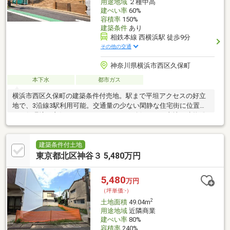
用途地域
２種中高
建ぺい率
60%
容積率
150%
建築条件
あり
相鉄本線 西横浜駅 徒歩9分
その他の交通
神奈川県横浜市西区久保町
本下水
都市ガス
横浜市西区久保町の建築条件付売地。駅まで平坦アクセスの好立
地で、3沿線3駅利用可能。交通量の少ない閑静な住宅街に位置
し、住環境も良好です。カースペースも確保でき、土地・建物総
額5870万円で理想のマイホームを実現できます。条件外しも相談
出来ますのでお気軽にお問合せ下さい。
建築条件付土地
東京都北区神谷３ 5,480万円
5,480
万円
（坪単価:-）
2
土地面積
49.04m
用途地域
近隣商業
建ぺい率
80%
容積率
240%