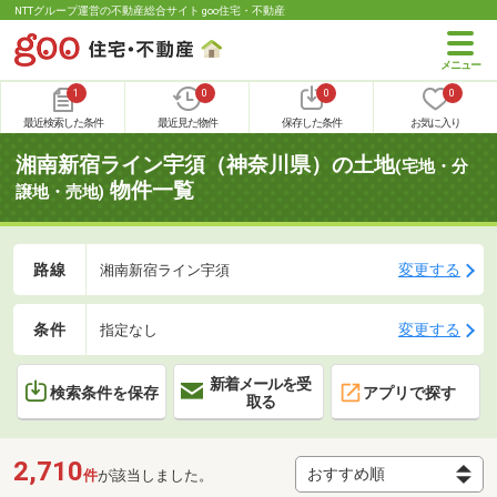
NTTグループ運営の不動産総合サイト goo住宅・不動産
1
0
0
0
最近検索した条件
最近見た物件
保存した条件
お気に入り
湘南新宿ライン宇須（神奈川県）の土地
(宅地・分
物件一覧
譲地・売地)
路線
変更する
湘南新宿ライン宇須
条件
変更する
指定なし
新着メールを受
検索条件を保存
アプリで探す
取る
2,710
件
が該当しました。