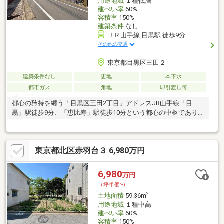
用途地域
１種低層
建ぺい率
60%
容積率
150%
建築条件
なし
ＪＲ山手線 目黒駅 徒歩9分
その他の交通
東京都目黒区三田２
建築条件なし
更地
本下水
都市ガス
角地
即引渡し可
都心の矜持を纏う「目黒区三田2丁目」アドレスJR山手線「目
黒」駅徒歩9分、「恵比寿」駅徒歩10分という都心の中枢であり
ながら、喧騒とは無縁の奥まった高台立地2面が道路に面した北東
角地・高台という絶好のロケーションにより、優れた陽当たり・
通風と圧倒的な邸宅としての存在感を放ちます弊社提携ハウスメ
東京都北区赤羽台３ 6,980万円
ーカーのご紹介可能です。お気軽にご相談くださいませ。
6,980
万円
（坪単価:-）
2
土地面積
59.36m
用途地域
１種中高
建ぺい率
60%
容積率
150%