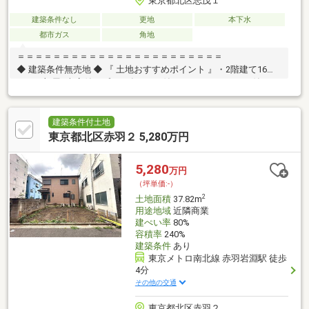
東京都北区志茂１
建築条件なし
更地
本下水
都市ガス
角地
＝＝＝＝＝＝＝＝＝＝＝＝＝＝＝＝＝＝＝＝＝＝＝
◆ 建築条件無売地 ◆ 『 土地おすすめポイント 』・2階建て16帖
LDK×3部屋×車庫付きプラン有・WIC付やルーフバルコニー付きも
叶います♪・スーパー・小学校・保育園が徒歩圏内 … 毎日のお買
い物やお子様の送り迎えもラクラク・建築条件無し … 理想の住ま
いを自由に設計・角地につき開放感良好 … 陽当たり・通風も期待
建築条件付土地
できる『 ロケーション 』・志茂、赤羽駅利用可 … 通勤・通学も
東京都北区赤羽２ 5,280万円
スムーズ『 サポート内容 』・建築会社のご紹介・間取り／資金計
画のご相談可能＝＝＝＝＝＝＝＝＝＝＝＝＝＝＝＝＝＝＝＝＝＝
5,280
万円
＝
（坪単価:-）
2
土地面積
37.82m
用途地域
近隣商業
建ぺい率
80%
容積率
240%
建築条件
あり
東京メトロ南北線 赤羽岩淵駅 徒歩
4分
その他の交通
東京都北区赤羽２