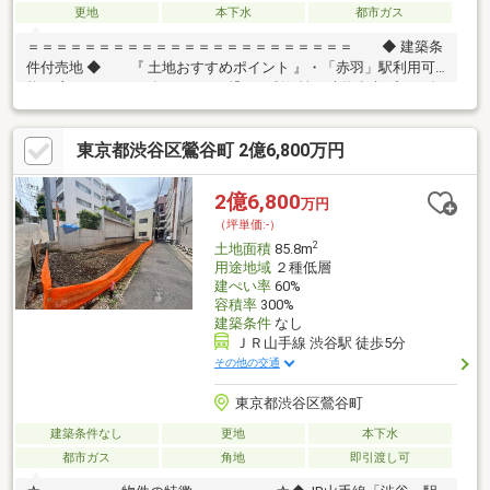
更地
本下水
都市ガス
＝＝＝＝＝＝＝＝＝＝＝＝＝＝＝＝＝＝＝＝＝＝＝ ◆ 建築条
件付売地 ◆ 『 土地おすすめポイント 』・「赤羽」駅利用可
能 … 主要シティへダイレクトに繋がる利便性・建物参考プラン有
… 建物イメージがしやすく検討も安心・仕様・間取り相談可 … ラ
イフスタイルに合わせた設計対応『 ロケーション 』・東十条駅5
東京都渋谷区鶯谷町 2億6,800万円
分、JR赤羽駅も利用可能 … 通勤・通学もスムーズ・都心へ軽快ア
クセス … 暮らしの幅が広がる立地『 サポート内容 』・仕様書の
ご案内・間取り／資金計画のご相談可能＝＝＝＝＝＝＝＝＝＝＝
2億6,800
万円
＝＝＝＝＝＝＝＝＝＝＝＝
（坪単価:-）
2
土地面積
85.8m
用途地域
２種低層
建ぺい率
60%
容積率
300%
建築条件
なし
ＪＲ山手線 渋谷駅 徒歩5分
その他の交通
東京都渋谷区鶯谷町
建築条件なし
更地
本下水
都市ガス
角地
即引渡し可