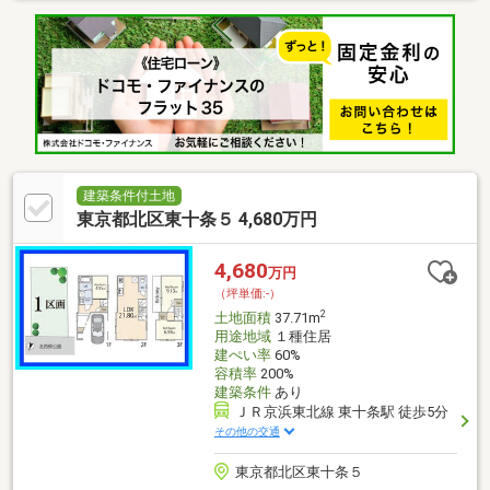
対応 … ゆとりある住まいが実現可能・仕様・間取り相談可 … ライ
フスタイルに合わせた設計対応『 ロケーション 』・志茂駅5分、
JR赤羽駅11分 … 通勤・通学もスムーズ・都心へ軽快アクセス …
暮らしの幅が広がる立地『 サポート内容 』・仕様書のご案内・間
取り／資金計画のご相談可能＝＝＝＝＝＝＝＝＝＝＝＝＝＝＝＝
＝＝＝＝＝＝＝
建築条件付土地
東京都北区東十条５ 4,680万円
4,680
万円
（坪単価:-）
2
土地面積
37.71m
用途地域
１種住居
建ぺい率
60%
容積率
200%
建築条件
あり
ＪＲ京浜東北線 東十条駅 徒歩5分
その他の交通
東京都北区東十条５