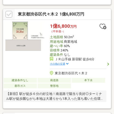
環境・更地渡し×間口10ｍ×整形地・自由設計対応 … ライフスタイ
ルに合わせた理想の住まいを実現『 ロケーション 』・馬込、西大
東京都渋谷区代々木２ 1億6,800万円
井、中延利用可 … 通勤・通学もスムーズ- 都心へ軽快アクセス …
暮らしの幅が広がる立地『 サポート内容 』・法令上の制限に関す
るご説明 … 専門家が丁寧にご案内・間取り／資金計画のご相談可
1億6,800
万円
能＝＝＝＝＝＝＝＝＝＝＝＝＝＝＝＝＝＝＝＝＝＝＝
（坪単価:-）
2
土地面積
50.2m
用途地域
商業地域
建ぺい率
60%
容積率
240%
建築条件
なし
ＪＲ山手線 新宿駅 徒歩6分
その他の交通
東京都渋谷区代々木２
建築条件なし
南道路
本下水
都市ガス
整形地
【新宿】駅が徒歩６分の好立地！南道路で陽当り良好◎ターミナ
ル駅が徒歩圏ながら本地は大通りから1本入った落ち着いた住環境
です♪