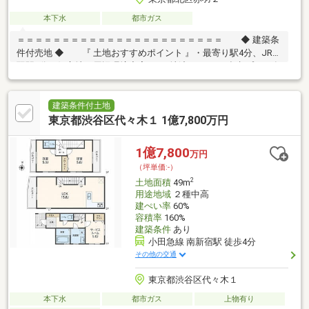
本下水
都市ガス
＝＝＝＝＝＝＝＝＝＝＝＝＝＝＝＝＝＝＝＝＝＝＝ ◆ 建築条
件付売地 ◆ 『 土地おすすめポイント 』・最寄り駅4分、JR赤
羽駅8分の好立地で周辺環境充実♪・更地渡し、3LDK参考プラン有
… 建物イメージがしやすく検討も安心・整形地 … ゆとりある住ま
いが実現可能・仕様・間取り相談可 … ライフスタイルに合わせた
設計対応『 ロケーション 』・複数駅・複数路線利用可 … 通勤・
建築条件付土地
通学もスムーズ・都心へ軽快アクセス … 暮らしの幅が広がる立地
東京都渋谷区代々木１ 1億7,800万円
『 サポート内容 』・仕様書のご案内・間取り／資金計画のご相談
可能＝＝＝＝＝＝＝＝＝＝＝＝＝＝＝＝＝＝＝＝＝＝＝
1億7,800
万円
（坪単価:-）
2
土地面積
49m
用途地域
２種中高
建ぺい率
60%
容積率
160%
建築条件
あり
小田急線 南新宿駅 徒歩4分
その他の交通
東京都渋谷区代々木１
本下水
都市ガス
上物有り