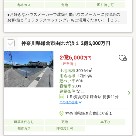
都市ガス
角地
即引渡し可
●お好きなハウスメーカーで建築可能ハウスメーカーにお悩みの
お客様は『ミラクラスマッチング』もご活用ください！【ミラク
ラスマッチング】とは？タカマツハウスの宅地を購入されるお客
様に、最適なハウスメーカーを紹介するシステムです◎相談時か
ら成約まで完全無料何度相談しても、お客様のご負担はありませ
神奈川県鎌倉市由比ガ浜１ 2億6,000万円
ん◎中立的な立場からのご紹介本当にお客様に最適だと思われる
ハウスメーカーをご紹介します◎「会社」だけでなく、ハウスメ
ーカー選りすぐりの「担当者」をご紹介住宅展示場だと、担当者
2億6,000
万円
との出会いは巡り合わせ次第。ミラクラスマッチングなら、お客
（坪単価:-）
様にぴったりのハウスメーカーの担当者をご紹介します。
2
土地面積
300.64m
用途地域
１種中高
建ぺい率
60%
容積率
200%
建築条件
なし
ＪＲ横須賀線 鎌倉駅 徒歩11分
その他の交通
神奈川県鎌倉市由比ガ浜１
建築条件なし
更地
本下水
都市ガス
即引渡し可