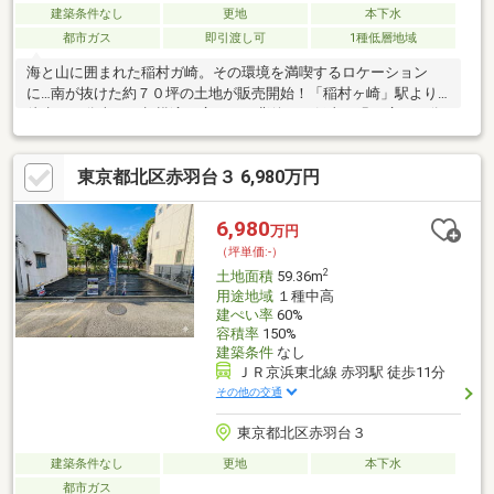
建築条件なし
更地
本下水
都市ガス
即引渡し可
1種低層地域
海と山に囲まれた稲村ガ崎。その環境を満喫するロケーション
に…南が抜けた約７０坪の土地が販売開始！「稲村ヶ崎」駅より
徒歩１１分南には相模湾が広がり、背後には低山の緑が広がる分
譲地内燦々と陽が降り注ぐ土地は、明るい生活をイメージさせて
くれます。南側は一段下がっており、現地に立つと抜け感のある
東京都北区赤羽台３ 6,980万円
眺望。２階からは山間にブルーの海が望めるかも…そんな期待が
膨らむポテンシャルのある土地でした。ガレージに、芝生のお
庭…分譲地を下れば海へと気軽にお散歩。絵に描いたような湘南
6,980
万円
ライフが過ごせそうな場所。土地形状も綺麗で素敵なプランが描
（坪単価:-）
けそう。ぜひ、叶えたいをお聞かせください。
2
土地面積
59.36m
用途地域
１種中高
建ぺい率
60%
容積率
150%
建築条件
なし
ＪＲ京浜東北線 赤羽駅 徒歩11分
その他の交通
東京都北区赤羽台３
建築条件なし
更地
本下水
都市ガス