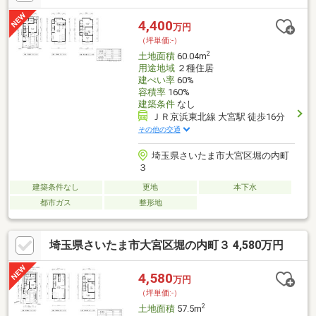
分通学出来ます。□スーパー・コンビニ・銀行・郵便局・商店
街・公共施設・各種クリニックが徒歩10分圏内に揃っている立地
4,400
万円
です。■建築条件はありませんのでお好きなプランでお好きなハ
（坪単価:-）
ウスメーカーで建築する事が出来ます。
2
土地面積
60.04m
用途地域
２種住居
建ぺい率
60%
容積率
160%
建築条件
なし
ＪＲ京浜東北線 大宮駅 徒歩16分
その他の交通
埼玉県さいたま市大宮区堀の内町
３
建築条件なし
更地
本下水
都市ガス
整形地
埼玉県さいたま市大宮区堀の内町３ 4,580万円
4,580
万円
（坪単価:-）
2
土地面積
57.5m