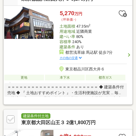
【物件調査報告書】本物件に関する独自の物件調査報告書を作成
します。重要事項説明に載らないような住んでから気になる事項
5,270
万円
を色々な角度から調査して、お客様にとっての購入リスクの有無
（坪単価:-）
を徹底的に確認して提供します
2
土地面積
47.35m
用途地域
近隣商業
建ぺい率
80%
容積率
240%
建築条件
あり
都営浅草線 馬込駅 徒歩7分
その他の交通
東京都品川区西大井６
更地
本下水
都市ガス
＝＝＝＝＝＝＝＝＝＝＝＝＝＝＝＝＝＝＝＝＝＝＝ ◆ 建築条件付
売地 ◆ 『 土地おすすめポイント 』・生活利便施設が充実 … 毎日
を快適に過ごせる住環境・複数路線利用可 … 西大井駅9分、中延
駅10分・3LDKプラン対応 … ゆとりある住まいが実現可能・仕
様・間取り相談可 … ライフスタイルに合わせた設計対応『 ロケー
ション 』・都営浅草線、埼京線、湘南新宿ライン利用可 … 通勤・
建築条件付土地
通学もスムーズ- 都心へ軽快アクセス … 暮らしの幅が広がる立地
東京都大田区山王３ 2億1,800万円
『 サポート内容 』・仕様書のご案内・間取り／資金計画のご相談
可能＝＝＝＝＝＝＝＝＝＝＝＝＝＝＝＝＝＝＝＝＝＝＝