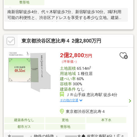
整形地
南新宿駅徒歩4分、代々木駅徒歩7分、新宿駅徒歩10分。3駅利用
可能の利便性と、渋谷区アドレスを享受する希少な立地。建築条
件付き土地だからこそ、都心での暮らしを考え抜いた住まいをご
提案いたします。
東京都渋谷区恵比寿４ 2億2,800万円
2億2,800
万円
（坪単価:-）
2
土地面積
65.14m
用途地域
１種住居
建ぺい率
60%
容積率
300%
建築条件
なし
ＪＲ山手線 恵比寿駅 徒歩4分
その他の交通
東京都渋谷区恵比寿４
建築条件なし
更地
本下水
都市ガス
整形地
☆━━━…‥ ・ 物件の特徴 ・ ‥ …━━━☆◆JR恵比寿駅4分！広々