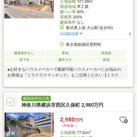
2
土地面積
121.38m
用途地域
準工業
建ぺい率
60%
容積率
300%
建築条件
なし
東武東上線 大山駅 徒歩8分
その他の交通
東京都板橋区熊野町
建築条件なし
更地
南道路
本下水
都市ガス
角地
●お好きなハウスメーカーで建築可能ハウスメーカーにお悩みの
お客様は『ミラクラスマッチング』もご活用ください【ミラクラ
スマッチング】とは？タカマツハウスの宅地を購入されるお客様
に、最適なハウスメーカーを紹介するシステムです◎相談時から
成約まで完全無料何度相談しても、お客様のご負担はありません
◎中立的な立場からのご紹介本当にお客様に最適だと思われるハ
建築条件付土地
ウスメーカーをご紹介します◎「会社」だけでなく、ハウスメー
神奈川県横浜市西区久保町 2,980万円
カー選りすぐりの「担当者」をご紹介住宅展示場だと、担当者と
の出会いは巡り合わせ次第。ミラクラスマッチングなら、お客様
2,980
万円
にぴったりのハウスメーカーの担当者をご紹介します。
（坪単価:-）
2
土地面積
77.02m