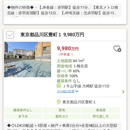
◆物件の特徴◆・【JR各線：赤羽駅】徒歩11分、【東京メトロ南
北線：赤羽岩淵駅】徒歩12分、【JR埼京線：北赤羽駅】徒歩13分
の交通の利便性に優れた立地です♪・南東側道路面で陽当たり良
好！北西側公園で開放感もあります♪・建築条件なしの為、お好き
なハウスメーカーで建築が可能◎・建物プラン例もございます
東京都品川区豊町１ 9,980万円
◎◆周辺環境の特徴◆・小学校は徒歩3分圏内、中学校は徒歩8分
圏内にあり、お子様がいるご家庭も安心な環境です♪・コンビニは
徒歩5分圏内、スーパーとドラッグストアは徒歩6分圏内にあり、
9,980
万円
お買い物にも便利な立地です！
（坪単価:-）
2
土地面積
84.1m
用途地域
１種住居
建ぺい率
60%
容積率
168%
建築条件
なし
ＪＲ山手線 大崎駅 徒歩11分
その他の交通
東京都品川区豊町１
建築条件なし
更地
南道路
本下水
都市ガス
即引渡し可
◆◇LDK20帖超＋3部屋＋納戸＋車庫2台分×全室6帖以上の大型邸