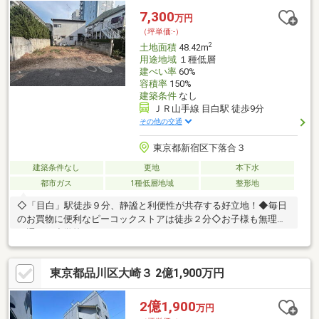
7,300
万円
（坪単価:-）
2
土地面積
48.42m
用途地域
１種低層
建ぺい率
60%
容積率
150%
建築条件
なし
ＪＲ山手線 目白駅 徒歩9分
その他の交通
東京都新宿区下落合３
建築条件なし
更地
本下水
都市ガス
1種低層地域
整形地
◇「目白」駅徒歩９分、静謐と利便性が共存する好立地！◆毎日
のお買物に便利なピーコックストアは徒歩２分◇お子様も無理な
く通える小学校（７００ｍ）
◇◆◇◆◇◆◇◆◇◆◇◆◇◆◇◆◇◆◇◆◇◆◇◆【ライ
フプラン】本物件においての住宅ローンシミュレーションはもち
東京都品川区大崎３ 2億1,900万円
ろん、本物件購入後１０～２０年後のライフサイクルの変化を見
据えた長期的なライフプランシミュレーションを実施します。
【物件調査報告書】本物件に関する独自の物件調査報告書を作成
2億1,900
万円
します。重要事項説明に載らないような住んでから気になる事項