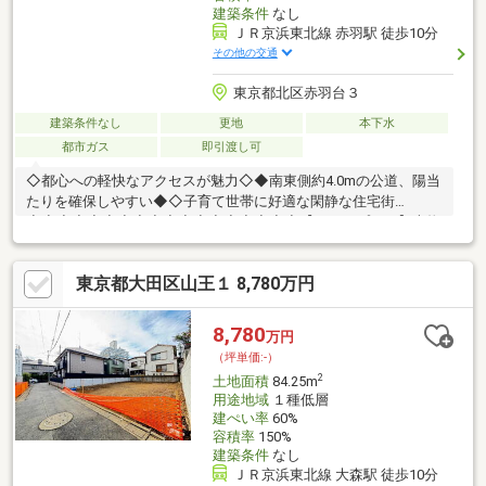
建築条件
なし
ＪＲ京浜東北線 赤羽駅 徒歩10分
その他の交通
東京都北区赤羽台３
建築条件なし
更地
本下水
都市ガス
即引渡し可
◇都心への軽快なアクセスが魅力◇◆南東側約4.0mの公道、陽当
たりを確保しやすい◆◇子育て世帯に好適な閑静な住宅街
◇◇◆◇◆◇◆◇◆◇◆◇◆◇◆◇◆◇【ライフプラン】本物
件においての住宅ローンシュミレーションはもちろん、本物件購
入後１０年～２０年後のライフサイクルの変化を見据えた長期的
東京都大田区山王１ 8,780万円
なライフプランシュミレーションを実施します。【物件調査報告
書】本物件に関する独自の物件調査報告書を作成します。重要事
項説明に載らないような住んでから気になる事項を色々な角度か
8,780
万円
ら調査してお客様にとっての購入リスクの有無を徹底的に確認し
（坪単価:-）
て提供します。◇◆◇◆◇◆◇◆◇◆◇◆◇◆◇◆◇
2
土地面積
84.25m
用途地域
１種低層
建ぺい率
60%
容積率
150%
建築条件
なし
ＪＲ京浜東北線 大森駅 徒歩10分