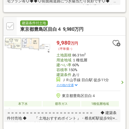
宅プラン有◇◆◆◇前面南道路につき陽当たり良好です◇◆
☆━━━…‥・ 物件の特徴 ・‥…━━━☆ ◆通勤通学に便利な
山手線・埼京線・湘南新宿ライン・りんかい線『大崎』駅 利用可
能 ◆周辺は閑静な住宅地につき落ち着いた街並みでお過ごし頂
けます。 ◆スーパー、コンビニ、公園等、生活環境良好 ◆モ
建築条件付土地
デルハウスのご案内や建物プレゼンテーションも随時受付中
東京都豊島区目白４ 9,980万円
是非、現地をご確認ください！ ☆━━━…‥・ ━☆━ ・‥…
━━━☆
9,980
万円
（坪単価:-）
2
土地面積
86.31m
用途地域
１種低層
建ぺい率
60%
容積率
150%
建築条件
あり
ＪＲ山手線 目白駅 徒歩11分
その他の交通
東京都豊島区目白４
本下水
都市ガス
1種低層地域
＝＝＝＝＝＝＝＝＝＝＝＝＝＝＝＝＝＝＝＝＝＝＝ ◆ 建築条
件付売地 ◆ 『 土地おすすめポイント 』・椎名町駅徒歩9分×
目白駅11分の好立地・土地24坪・建物プラン有 … 建物イメージが