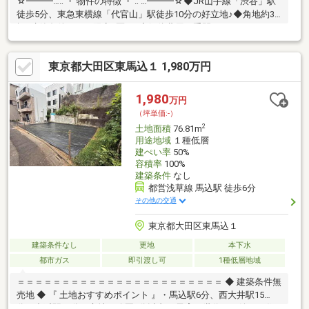
☆━━━…‥ ・ 物件の特徴 ・ ‥ …━━━☆◆JR山手線「渋谷」駅
徒歩5分、東急東横線「代官山」駅徒歩10分の好立地♪◆角地約32
坪♪建築条件なしの限定1区画♪◆解体費用や手間がかからない更
地渡しになっておりますので即引渡可能♪◆猿楽小学校・鉢山中
学校が徒歩10分圏内。スーパーやコンビニも近く生活利便性も良
東京都大田区東馬込１ 1,980万円
好♪◆同仕様モデルハウスのご案内や建物プレゼンテーションも
随時受付中♪是非、現地をご確認ください！☆━━━…‥ ・ ━☆━
・ ‥…━━━☆
1,980
万円
（坪単価:-）
2
土地面積
76.81m
用途地域
１種低層
建ぺい率
50%
容積率
100%
建築条件
なし
都営浅草線 馬込駅 徒歩6分
その他の交通
東京都大田区東馬込１
建築条件なし
更地
本下水
都市ガス
即引渡し可
1種低層地域
＝＝＝＝＝＝＝＝＝＝＝＝＝＝＝＝＝＝＝＝＝＝＝ ◆ 建築条件無
売地 ◆ 『 土地おすすめポイント 』・馬込駅6分、西大井駅15
分、中延駅16分の立地・公園1分以内 … 子育て世代にも嬉しい住