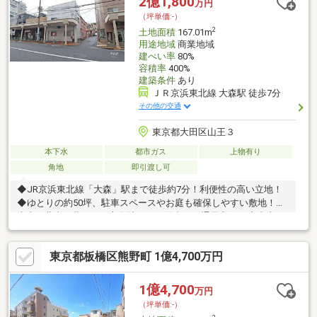
2億1,800
万円
（坪単価:-）
2
土地面積
167.01m
用途地域
商業地域
建ぺい率
80%
容積率
400%
建築条件
あり
ＪＲ京浜東北線 大森駅 徒歩7分
その他の交通
東京都大田区山王３
本下水
都市ガス
上物有り
角地
即引渡し可
◆JR京浜東北線「大森」駅まで徒歩約7分！利便性の高い立地！
◆ゆとりの約50坪、駐車スペースやお庭も確保しやすい敷地！◆
南東・北東・北西の三方角地につき陽当り・通風良好！◆南東側
は幅員約14mと広く開放感がございます！◆用途地域は商業地域
で、店舗・事務所・共同住宅など幅広い用途に適応できます！◆
東京都板橋区熊野町 1億4,700万円
現在古家がございます！シェアハウスとしての賃貸歴があり、収
益物件としての実績がございます！◆即お引渡しも可能！早期の
建築・投資計画にスムーズに着手可能です！◆「まいばすけっと
1億4,700
万円
大森北4丁目店」まで徒歩約2分！日々のお買い物にも便利な住環
（坪単価:-）
境です！