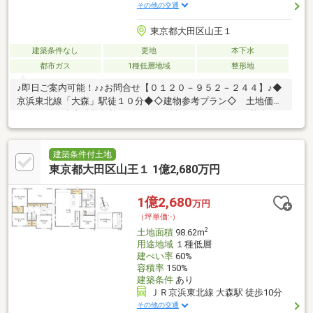
その他の交通
東京都大田区山王１
建築条件なし
更地
本下水
都市ガス
1種低層地域
整形地
♪即日ご案内可能！♪♪お問合せ【０１２０－９５２－２４４】♪◆
京浜東北線「大森」駅徒１０分◆◇建物参考プラン◇ 土地価格
8780万円、参考建物価格2200万円、総額10980万円♪ ２階建て
３SLDK＋車庫付き♪◆快適な住環境◆ 小学校、スーパー、コン
ビニ等が徒歩１０分圏内♪ 公園多数あり、子育てに優しい住環境
です♪◇ハウスメーカーのご紹介もおまかせください！◇建築条
建築条件付土地
件なしのためお好きなハウスメーカーで建築可能！
東京都大田区山王１ 1億2,680万円
◇◆━━━…‥・ 物 件 の 特 徴 ・‥…━━━◆◇□ハウスメーカ
ーのご紹介もお任せください□山王小学校□大森第三中学校
1億2,680
万円
（坪単価:-）
2
土地面積
98.62m
用途地域
１種低層
建ぺい率
60%
容積率
150%
建築条件
あり
ＪＲ京浜東北線 大森駅 徒歩10分
その他の交通