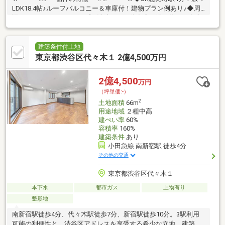
LDK18.4帖♪ルーフバルコニー＆車庫付！建物プラン例あり♪◆周
辺にはおしゃれなショップや洗練された飲食店が揃い休日も存分
に楽しめる好環境♪是非、現地をご確認ください！☆━━━…‥ ・
━☆━ ・ ‥…━━━☆
建築条件付土地
東京都渋谷区代々木１ 2億4,500万円
2億4,500
万円
（坪単価:-）
2
土地面積
66m
用途地域
２種中高
建ぺい率
60%
容積率
160%
建築条件
あり
小田急線 南新宿駅 徒歩4分
その他の交通
東京都渋谷区代々木１
本下水
都市ガス
上物有り
整形地
南新宿駅徒歩4分、代々木駅徒歩7分、新宿駅徒歩10分。3駅利用
可能の利便性と、渋谷区アドレスを享受する希少な立地。建築条