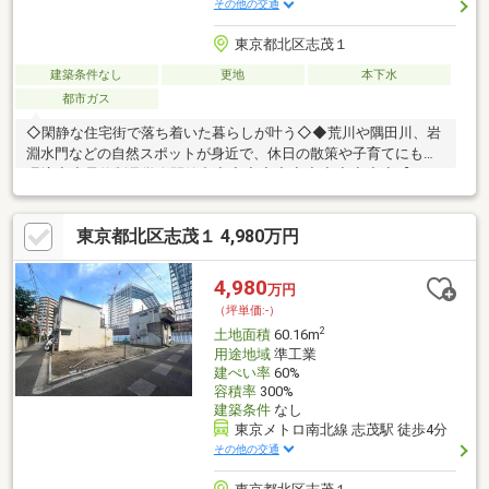
その他の交通
東京都北区志茂１
建築条件なし
更地
本下水
都市ガス
◇閑静な住宅街で落ち着いた暮らしが叶う◇◆荒川や隅田川、岩
淵水門などの自然スポットが身近で、休日の散策や子育てにも好
環境◆◇予約制見学会開催中◇◇◆◇◆◇◆◇◆◇◆◇【ライ
フプラン】本物件においての住宅ローンシュミレーションはもち
ろん、本物件購入後10～20年後のライフサイクルお変化を見据え
東京都北区志茂１ 4,980万円
た長期的なライフプランシュミレーション実施します。【物件調
査報告書】本物件に関する独自の物件調査報告書を作成します。
重要事項説明に載らないような住んでから気になる事項を色々な
4,980
万円
角度から調査して、お客様にとっての購入リスクの有無を徹底的
（坪単価:-）
に確認して提供します。◆◇◆◇◆◇◆◇◆◇◆
2
土地面積
60.16m
用途地域
準工業
建ぺい率
60%
容積率
300%
建築条件
なし
東京メトロ南北線 志茂駅 徒歩4分
その他の交通