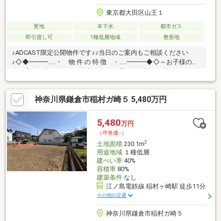
東京都大田区山王１
更地
本下水
都市ガス
即引渡し可
1種低層地域
整形地
♪ADCAST限定公開物件です♪♪当日のご案内もご相談ください
♪◇◆━━━…‥・ 物 件 の 特 徴 ・‥…━━━◆◇～お子様の未
来を育む、山王1丁目の静寂。文教の香る街で新しい暮らし～
◇◆建築条件なしも対応、お好きなハウスメーカーで建築可能！
◆◇◇◆建物参考プランあり◆◇ ２階建て、建物面積１３３平
神奈川県鎌倉市稲村ガ崎５ 5,480万円
米、車庫付き♪ ルーフバルコニー、全居室収納、居室以外には廊
下収納、WIC、ファミリークローゼットも！□２沿線３駅利用可能
□ハウスメーカーのご紹介もお任せください□公園が近く、子育て
5,480
万円
環境良好□山王小学校□大森第三中学校まずはお気軽にご予約くだ
（坪単価:-）
さい♪
2
土地面積
230.1m
用途地域
１種低層
建ぺい率
40%
容積率
80%
建築条件
なし
江ノ島電鉄線 稲村ヶ崎駅 徒歩11分
その他の交通
神奈川県鎌倉市稲村ガ崎５