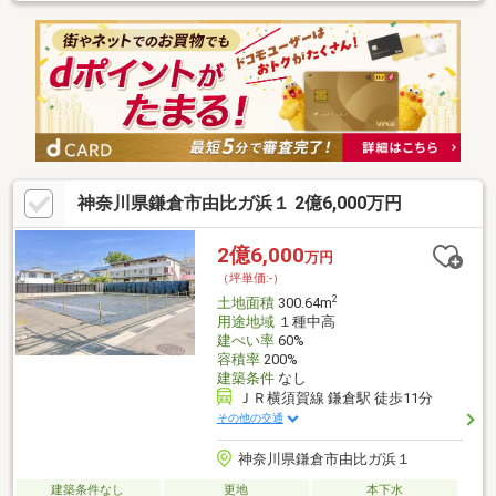
しやすく検討も安心・3部屋×LDKプラン対応 … ゆとりある住まい
が実現可能・仕様・間取り相談可 … ライフスタイルに合わせた設
計対応『 ロケーション 』・西武池袋線/JR山手線/メトロ有楽町
線/丸ノ内線他 利用可・都心直結で通勤・通学もスムーズ『 サポ
ート内容 』・仕様書のご案内・間取り／資金計画のご相談可能＝
＝＝＝＝＝＝＝＝＝＝＝＝＝＝＝＝＝＝＝＝＝＝
神奈川県鎌倉市由比ガ浜１ 2億6,000万円
2億6,000
万円
（坪単価:-）
2
土地面積
300.64m
用途地域
１種中高
建ぺい率
60%
容積率
200%
建築条件
なし
ＪＲ横須賀線 鎌倉駅 徒歩11分
その他の交通
神奈川県鎌倉市由比ガ浜１
建築条件なし
更地
本下水