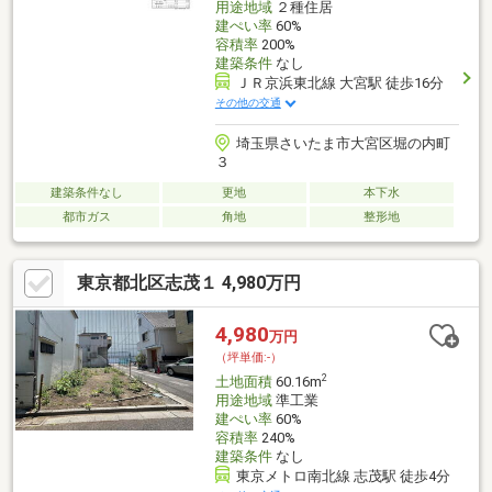
用途地域
２種住居
建ぺい率
60%
容積率
200%
建築条件
なし
ＪＲ京浜東北線 大宮駅 徒歩16分
その他の交通
埼玉県さいたま市大宮区堀の内町
３
建築条件なし
更地
本下水
都市ガス
角地
整形地
東京都北区志茂１ 4,980万円
4,980
万円
（坪単価:-）
2
土地面積
60.16m
用途地域
準工業
建ぺい率
60%
容積率
240%
建築条件
なし
東京メトロ南北線 志茂駅 徒歩4分