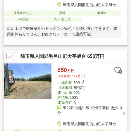
埼玉県入間郡毛呂山町大字旭台
建築条件なし
更地
南道路
平坦地
即引渡し可
広い土地で家庭菜園やドッグラン等色々な使い方ができます。建
築条件ありません。お好きなメーカーで建築可能。
埼玉県入間郡毛呂山町大字旭台 650万円
650
万円
（坪単価:7.17万円）
2
土地面積
300m
用途地域
無指定
建ぺい率
60%
容積率
200%
建築条件
なし
東武鉄道越生線 武州長瀬駅 徒歩13
分
埼玉県入間郡毛呂山町大字旭台