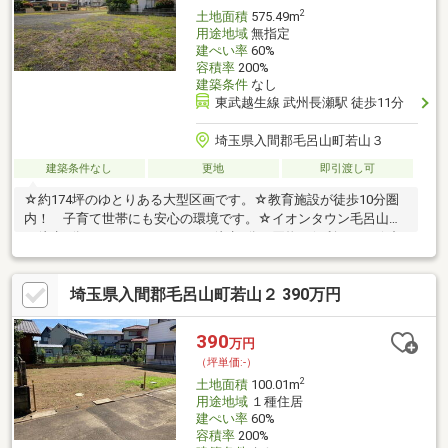
230m)・ヤオコー長瀬店 徒歩6分(約410m)
2
土地面積
575.49m
用途地域
無指定
建ぺい率
60%
容積率
200%
建築条件
なし
東武越生線 武州長瀬駅 徒歩11分
埼玉県入間郡毛呂山町若山３
建築条件なし
更地
即引渡し可
☆約174坪のゆとりある大型区画です。☆教育施設が徒歩10分圏
内！ 子育て世帯にも安心の環境です。☆イオンタウン毛呂山ま
で徒歩9分、 ヤオコーまでも徒歩9分で買物に便利です。☆都
市計画法第34条12号区域です。☆建築条件はありません。☆ぜひ
ご覧下さい。
埼玉県入間郡毛呂山町若山２ 390万円
390
万円
（坪単価:-）
2
土地面積
100.01m
用途地域
１種住居
建ぺい率
60%
容積率
200%