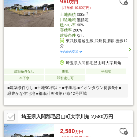
980
万円
（坪単価:10.80万円）
2
土地面積
300m
用途地域
無指定
建ぺい率
60%
容積率
200%
建築条件
なし
東武鉄道越生線 武州長瀬駅 徒歩12
分
その他の交通
埼玉県入間郡毛呂山町大字川角
建築条件なし
更地
平坦地
本下水
即引渡し可
■建築条件なし ■土地90坪以上 ■平坦地 ■イオンタウン徒歩5分 ■
緑豊かな住宅地 ■都市計画法第34条12号区域
埼玉県入間郡毛呂山町大字川角 2,580万円
2,580
万円