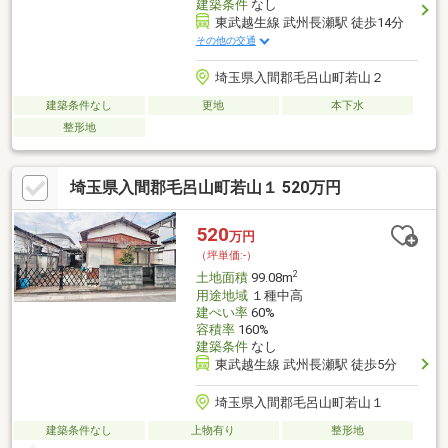
建築条件
なし
東武越生線 武州長瀬駅 徒歩14分
その他の交通
埼玉県入間郡毛呂山町若山２
建築条件なし
更地
本下水
整形地
埼玉県入間郡毛呂山町若山１ 520万円
520
万円
（坪単価:-）
2
土地面積
99.08m
用途地域
１種中高
建ぺい率
60%
容積率
160%
建築条件
なし
東武越生線 武州長瀬駅 徒歩5分
埼玉県入間郡毛呂山町若山１
建築条件なし
上物有り
整形地