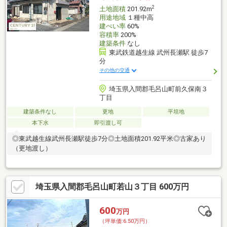
2
土地面積
201.92m
用途地域
１種中高
建ぺい率
60%
容積率
200%
建築条件
なし
東武鉄道越生線 武州長瀬駅 徒歩7
分
その他の交通
埼玉県入間郡毛呂山町前久保南３
丁目
建築条件なし
更地
平坦地
本下水
即引渡し可
◎東武越生線武州長瀬駅徒歩7分◎土地面積201.92平米◎古家あり
（更地渡し）
埼玉県入間郡毛呂山町若山３丁目 600万円
600
万円
（坪単価:6.50万円）