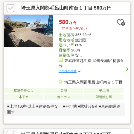
埼玉県入間郡毛呂山町南台１丁目 580万円
580
万円
（坪単価:5.40万円）
2
土地面積
355.23m
用途地域
無指定
建ぺい率
60%
容積率
200%
建築条件
なし
東武鉄道越生線 武州長瀬駅 徒歩6
分
その他の交通
埼玉県入間郡毛呂山町南台１丁目
建築条件なし
更地
平坦地
本下水
都市ガス
即引渡し可
■土地100坪以上 ■建築条件なし ■平坦地 ■駅徒歩6分 ■東南側道路
面す