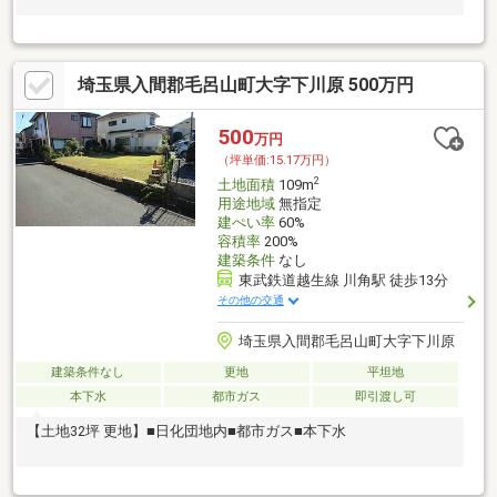
埼玉県入間郡毛呂山町大字下川原 500万円
500
万円
（坪単価:15.17万円）
2
土地面積
109m
用途地域
無指定
建ぺい率
60%
容積率
200%
建築条件
なし
東武鉄道越生線 川角駅 徒歩13分
その他の交通
埼玉県入間郡毛呂山町大字下川原
建築条件なし
更地
平坦地
本下水
都市ガス
即引渡し可
【土地32坪 更地】■日化団地内■都市ガス■本下水