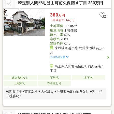
埼玉県入間郡毛呂山町前久保南４丁目 380万円
380
万円
（坪単価:11.14万円）
2
土地面積
112.85m
用途地域
１種住居
建ぺい率
60%
容積率
200%
建築条件
なし
東武鉄道越生線 武州長瀬駅 徒歩9
分
その他の交通
埼玉県入間郡毛呂山町前久保南４
丁目
建築条件なし
平坦地
本下水
上物有り
即引渡し可
■敷地34坪 ■古家あり ■現況渡し ■平坦地 ■建築条件なし ■スーパ
ー徒歩6分