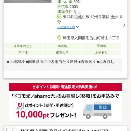
建ぺい率
60%
容積率
200%
建築条件
なし
東武鉄道越生線 武州長瀬駅 徒歩10
分
その他の交通
埼玉県入間郡毛呂山町若山３丁目
建築条件なし
南道路
平坦地
本下水
都市ガス
上物有り
■土地25坪 ■南道路面につき陽当たり良好 ■古家あり ■現況渡し