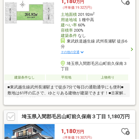
1,180
万円
（坪単価:19.32万円）
2
土地面積
201.92m
用途地域
１種中高
建ぺい率
60%
容積率
200%
建築条件
なし
東武鉄道越生線 武州長瀬駅 徒歩6
分
その他の交通
埼玉県入間郡毛呂山町前久保南３
丁目
建築条件なし
平坦地
上物有り
■東武越生線武州長瀬駅まで徒歩7分で毎日の通勤通学にも便利■
敷地は61坪の広さで、ゆとりある建物が建築できます！■古家解
体の費用と時間がかからない更地でのお引渡し
埼玉県入間郡毛呂山町前久保南３丁目 1,180万円
1,180
万円
（坪単価:19.30万円）