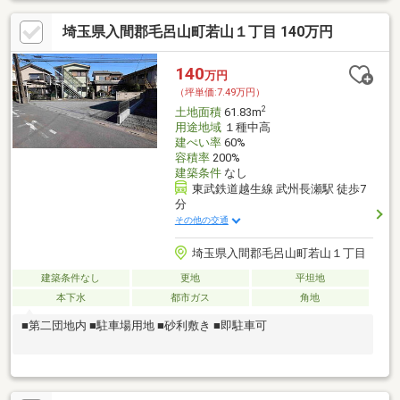
埼玉県入間郡毛呂山町若山１丁目 140万円
140
万円
（坪単価:7.49万円）
2
土地面積
61.83m
用途地域
１種中高
建ぺい率
60%
容積率
200%
建築条件
なし
東武鉄道越生線 武州長瀬駅 徒歩7
分
その他の交通
埼玉県入間郡毛呂山町若山１丁目
建築条件なし
更地
平坦地
本下水
都市ガス
角地
■第二団地内 ■駐車場用地 ■砂利敷き ■即駐車可