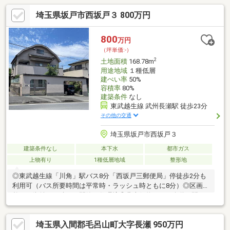
埼玉県坂戸市西坂戸３ 800万円
800
万円
（坪単価:-）
2
土地面積
168.78m
用途地域
１種低層
建ぺい率
50%
容積率
80%
建築条件
なし
東武越生線 武州長瀬駅 徒歩23分
その他の交通
埼玉県坂戸市西坂戸３
建築条件なし
本下水
都市ガス
上物有り
1種低層地域
整形地
◎東武越生線「川角」駅バス8分「西坂戸三郵便局」停徒歩2分も
利用可（バス所要時間は平常時・ラッシュ時ともに8分）◎区画の
整った街並みが続く、閑静な住環境◎北東側約12.0ｍ公道に間口
約12.0ｍ接面◎ゆとりの土地面積（公簿）168.78平米（約51.05
坪）◎建築条件付土地ではありません。お好きなハウスメーカー
埼玉県入間郡毛呂山町大字長瀬 950万円
で建築できます。