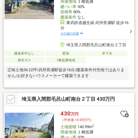
用途地域
１種低層
建ぺい率
50%
容積率
80%
建築条件
なし
東武鉄道越生線 武州長瀬駅 徒歩16
分
その他の交通
埼玉県入間郡毛呂山町南台２丁目
建築条件なし
更地
本下水
都市ガス
1種低層地域
正味土地56.22坪/武州長瀬駅徒歩16分/建築条件付売地ではありま
せん/お好きなハウスメーカーで建築できます
埼玉県入間郡毛呂山町南台２丁目 430万円
430
万円
（坪単価:10.09万円）
2
土地面積
140.99m
用途地域
１種低層
建ぺい率
50%