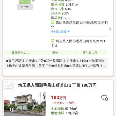
土地面積
492m
用途地域
１種住居
建ぺい率
60%
容積率
200%
建築条件
なし
東武鉄道越生線 武州長瀬駅 徒歩11
分
その他の交通
埼玉県入間郡毛呂山町前久保南１
丁目
建築条件なし
更地
即引渡し可
■東毛呂駅まで徒歩約9分■武州長瀬駅まで徒歩約11分■土地面積約
148坪の建築条件無し住宅用地■幅員約8mの道路に面した陽当り
良好な区画■現況更地につきスムーズに建築可能
埼玉県入間郡毛呂山町若山３丁目 180万円
180
万円
（坪単価:7.11万円）
2
土地面積
83.76m
用途地域
１種中高