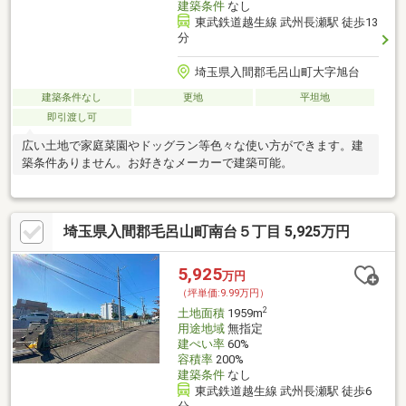
建築条件
なし
東武鉄道越生線 武州長瀬駅 徒歩13
分
埼玉県入間郡毛呂山町大字旭台
建築条件なし
更地
平坦地
即引渡し可
広い土地で家庭菜園やドッグラン等色々な使い方ができます。建
築条件ありません。お好きなメーカーで建築可能。
埼玉県入間郡毛呂山町南台５丁目 5,925万円
5,925
万円
（坪単価:9.99万円）
2
土地面積
1959m
用途地域
無指定
建ぺい率
60%
容積率
200%
建築条件
なし
東武鉄道越生線 武州長瀬駅 徒歩6