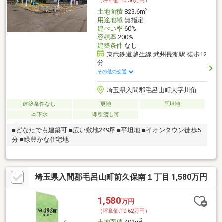
（坪単価:10.36万円）
2
土地面積
823.6m
用途地域
無指定
建ぺい率
60%
容積率
200%
建築条件
なし
東武鉄道越生線 武州長瀬駅 徒歩12
分
その他の交通
埼玉県入間郡毛呂山町大字川角
建築条件なし
更地
平坦地
本下水
即引渡し可
■どなたでも建築可 ■広い敷地249坪 ■平坦地 ■イオンタウン徒歩5
分 ■緑豊かな住宅地
埼玉県入間郡毛呂山町前久保南１丁目 1,580万円
1,580
万円
（坪単価:10.62万円）
2