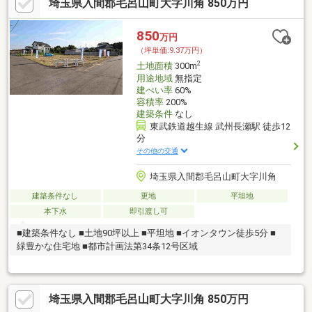
埼玉県入間郡毛呂山町大字川角 850万円
850
万円
（坪単価:9.37万円）
2
土地面積
300m
用途地域
無指定
建ぺい率
60%
容積率
200%
建築条件
なし
東武鉄道越生線 武州長瀬駅 徒歩12
分
その他の交通
埼玉県入間郡毛呂山町大字川角
建築条件なし
更地
平坦地
本下水
即引渡し可
■建築条件なし ■土地90坪以上 ■平坦地 ■イオンタウン徒歩5分 ■
緑豊かな住宅地 ■都市計画法第34条12号区域
埼玉県入間郡毛呂山町大字川角 850万円