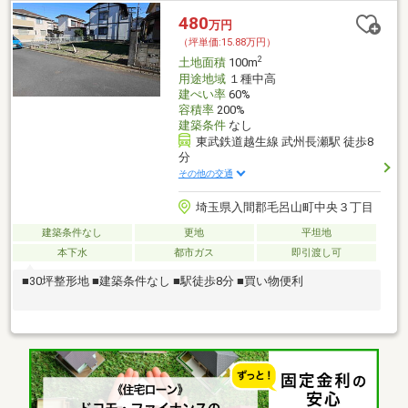
480
万円
（坪単価:15.88万円）
2
土地面積
100m
用途地域
１種中高
建ぺい率
60%
容積率
200%
建築条件
なし
東武鉄道越生線 武州長瀬駅 徒歩8
分
その他の交通
埼玉県入間郡毛呂山町中央３丁目
建築条件なし
更地
平坦地
本下水
都市ガス
即引渡し可
■30坪整形地 ■建築条件なし ■駅徒歩8分 ■買い物便利