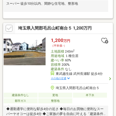
スーパー 徒歩10分以内、閑静な住宅地、整形地
埼玉県入間郡毛呂山町南台５ 1,200万円
1,200
万円
（坪単価:-）
2
土地面積
243m
用途地域
１種住居
建ぺい率
60%
容積率
200%
建築条件
なし
東武越生線 武州長瀬駅 徒歩4分
その他の交通
埼玉県入間郡毛呂山町南台５
建築条件なし
更地
本下水
都市ガス
整形地
◆通勤通学に便利な駅歩4分の近さ ◆毎日のお買物に便利なスー
パーヤオコーは徒歩4分 ◆ご家族の夢を自由に叶える「建築条件