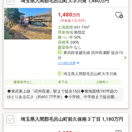
埼玉県入間郡毛呂山町大字川角 1,480万円
1,480
万円
（坪単価:7.51万円）
2
土地面積
651.77m
用途地域
無指定
建ぺい率
50%
容積率
200%
建築条件
なし
東武鉄道越生線 武州長瀬駅 徒歩15
分
その他の交通
埼玉県入間郡毛呂山町大字川角
建築条件なし
本下水
上物有り
◆東武東上線「武州長瀬」駅まで徒歩15分◆敷地面積197坪超の
ゆとりある広さ（約651.77平米）◆小学校、中学校まで徒歩圏内
◆毎日のお買い物に便利なイオンタウンが徒歩圏内
埼玉県入間郡毛呂山町前久保南３丁目 1,180万円