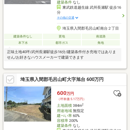
建築条件
なし
東武鉄道越生線 武州長瀬駅 徒歩16
分
その他の交通
埼玉県入間郡毛呂山町南台２丁目
建築条件なし
更地
南道路
本下水
都市ガス
角地
正味土地40坪/武州長瀬駅徒歩16分/建築条件付き売地ではありま
せん/お好きなハウスメーカーで建築できます
埼玉県入間郡毛呂山町大字旭台 600万円
600
万円
（坪単価:5.17万円）
2
土地面積
384m
用途地域
無指定
建ぺい率
60%
容積率
200%
建築条件
なし