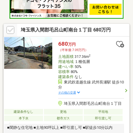
埼玉県入間郡毛呂山町南台１丁目 680万円
680
万円
（坪単価:7.09万円）
2
土地面積
317.36m
用途地域
１種低層
建ぺい率
50%
容積率
80%
建築条件
なし
東武鉄道越生線 武州長瀬駅 徒歩10
分
その他の交通
埼玉県入間郡毛呂山町南台１丁目
建築条件なし
更地
平坦地
本下水
都市ガス
即引渡し可
■閑静な住宅地 ■土地90坪以上 ■即引渡し可 ■駅徒歩10分以内