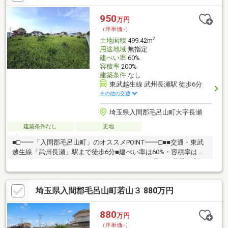
950
万円
（坪単価:-）
2
土地面積
499.42m
用途地域
無指定
建ぺい率
60%
容積率
200%
建築条件
なし
東武越生線 武州長瀬駅 徒歩6分
その他の交通
埼玉県入間郡毛呂山町大字長瀬
建築条件なし
更地
■□━━「入間郡毛呂山町」のオススメPOINT━━□■■交通・東武
越生線「武州長瀬」駅まで徒歩6分■建ぺい率は60%・容積率は
200%。■敷地面積は499.42㎡(約151.07坪)。■平屋や二世帯住宅な
ど、幅広いプランに対応可能。■お子さまの道路への飛び出しの
心配が少なく、 落ち着いた環境でお過ごしいただけます。■現
埼玉県入間郡毛呂山町若山３ 880万円
況更地のため、設計から建築までスムーズに進められます。■周
囲はすでに住宅などが建っているため、 実際の採光状況などを
考慮してプランニングできます。■南東側前面道路の幅員は約
880
万円
6.7m。■周辺環境・セブンイレブン毛呂山長瀬店 徒歩3分(約
（坪単価:-）