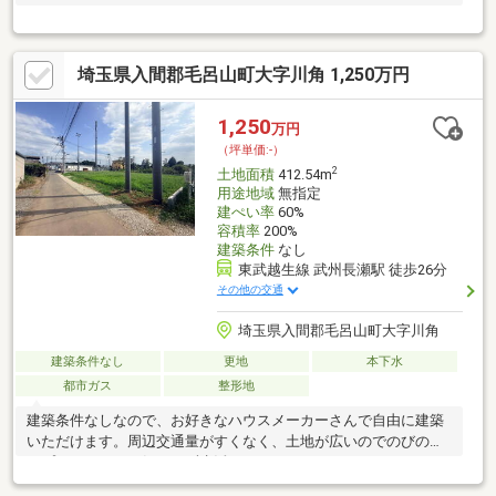
なし」
埼玉県入間郡毛呂山町大字川角 1,250万円
1,250
万円
（坪単価:-）
2
土地面積
412.54m
用途地域
無指定
建ぺい率
60%
容積率
200%
建築条件
なし
東武越生線 武州長瀬駅 徒歩26分
その他の交通
埼玉県入間郡毛呂山町大字川角
建築条件なし
更地
本下水
都市ガス
整形地
建築条件なしなので、お好きなハウスメーカーさんで自由に建築
いただけます。周辺交通量がすくなく、土地が広いのでのびのび
とプライバシーを気にせず生活できます。