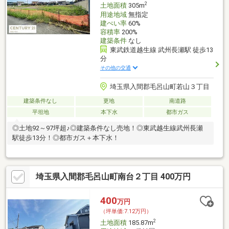
2
土地面積
305m
用途地域
無指定
建ぺい率
60%
容積率
200%
建築条件
なし
東武鉄道越生線 武州長瀬駅 徒歩13
分
その他の交通
埼玉県入間郡毛呂山町若山３丁目
建築条件なし
更地
南道路
平坦地
本下水
都市ガス
◎土地92～97坪超♪◎建築条件なし売地！◎東武越生線武州長瀬
駅徒歩13分！◎都市ガス＋本下水！
埼玉県入間郡毛呂山町南台２丁目 400万円
400
万円
（坪単価:7.12万円）
2
土地面積
185.87m