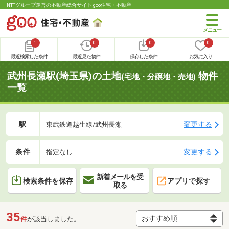
NTTグループ運営の不動産総合サイト goo住宅・不動産
1
0
0
0
最近検索した条件
最近見た物件
保存した条件
お気に入り
武州長瀬駅(埼玉県)の土地
物件
(宅地・分譲地・売地)
一覧
駅
変更する
東武鉄道越生線/武州長瀬
条件
変更する
指定なし
新着メールを受
検索条件を保存
アプリで探す
取る
35
件
が該当しました。