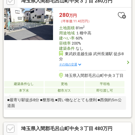
埼玉県入間郡毛呂山町中央３丁目 280万円
280
万円
（坪単価:11.43万円）
2
土地面積
81m
用途地域
１種中高
建ぺい率
60%
容積率
200%
建築条件
なし
東武鉄道越生線 武州長瀬駅 徒歩8
分
その他の交通
埼玉県入間郡毛呂山町中央３丁目
建築条件なし
更地
平坦地
本下水
都市ガス
即引渡し可
■最寄り駅徒歩8分 ■整形地 ■買い物などとても便利 ■西側約5ｍ公
道面
埼玉県入間郡毛呂山町中央３丁目 480万円