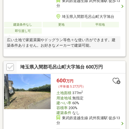
東武鉄道越生線 武州長瀬駅 徒歩13
分
埼玉県入間郡毛呂山町大字旭台
建築条件なし
更地
平坦地
即引渡し可
広い土地で家庭菜園やドッグラン等色々な使い方ができます。建
築条件ありません。お好きなメーカーで建築可能。
埼玉県入間郡毛呂山町大字旭台 600万円
600
万円
（坪単価:5.27万円）
2
土地面積
377m
用途地域
無指定
建ぺい率
60%
容積率
200%
建築条件
なし
東武鉄道越生線 武州長瀬駅 徒歩13
分