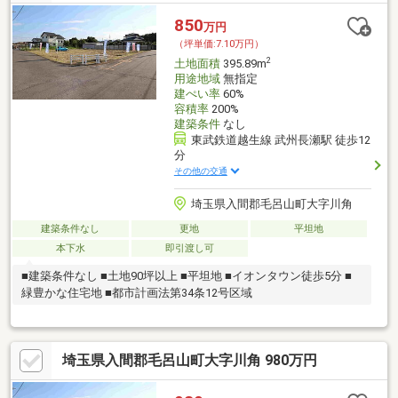
850
万円
（坪単価:7.10万円）
2
土地面積
395.89m
用途地域
無指定
建ぺい率
60%
容積率
200%
建築条件
なし
東武鉄道越生線 武州長瀬駅 徒歩12
分
その他の交通
埼玉県入間郡毛呂山町大字川角
建築条件なし
更地
平坦地
本下水
即引渡し可
■建築条件なし ■土地90坪以上 ■平坦地 ■イオンタウン徒歩5分 ■
緑豊かな住宅地 ■都市計画法第34条12号区域
埼玉県入間郡毛呂山町大字川角 980万円