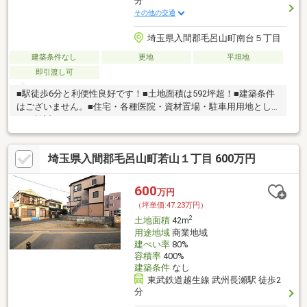
分
その他の交通
埼玉県入間郡毛呂山町南台５丁目
建築条件なし
更地
平坦地
即引渡し可
■駅徒歩6分と利便性良好です！■土地面積は592坪超！■建築条件
はございません。■住宅・各種医院・資材置場・駐車用用地とし
てご検討ください！
埼玉県入間郡毛呂山町若山１丁目 600万円
600
万円
（坪単価:47.23万円）
2
土地面積
42m
用途地域
商業地域
建ぺい率
80%
容積率
400%
建築条件
なし
東武鉄道越生線 武州長瀬駅 徒歩2
分