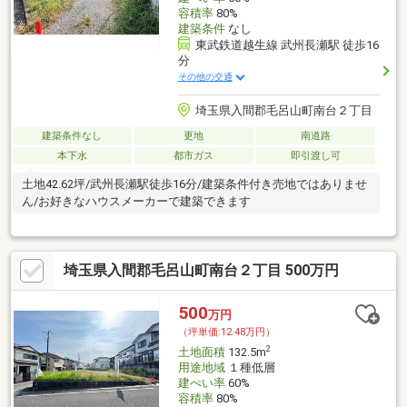
容積率
80%
建築条件
なし
東武鉄道越生線 武州長瀬駅 徒歩16
分
その他の交通
埼玉県入間郡毛呂山町南台２丁目
建築条件なし
更地
南道路
本下水
都市ガス
即引渡し可
土地42.62坪/武州長瀬駅徒歩16分/建築条件付き売地ではありませ
ん/お好きなハウスメーカーで建築できます
埼玉県入間郡毛呂山町南台２丁目 500万円
500
万円
（坪単価:12.48万円）
2
土地面積
132.5m
用途地域
１種低層
建ぺい率
60%
容積率
80%