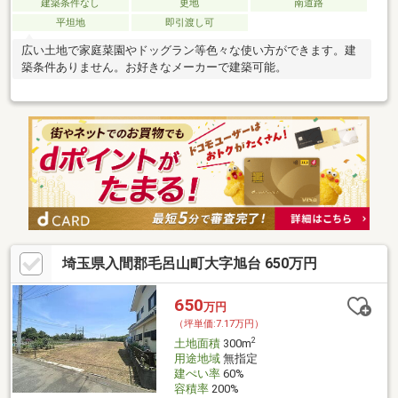
建築条件なし
更地
南道路
平坦地
即引渡し可
広い土地で家庭菜園やドッグラン等色々な使い方ができます。建
築条件ありません。お好きなメーカーで建築可能。
埼玉県入間郡毛呂山町大字旭台 650万円
650
万円
（坪単価:7.17万円）
2
土地面積
300m
用途地域
無指定
建ぺい率
60%
容積率
200%