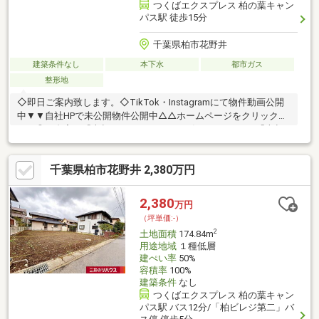
つくばエクスプレス 柏の葉キャン
パス駅 徒歩15分
千葉県柏市花野井
建築条件なし
本下水
都市ガス
整形地
◇即日ご案内致します。◇TikTok・Instagramにて物件動画公開
中▼▼自社HPで未公開物件公開中△△ホームページをクリック
▼▼◎ご自宅の『売却』もProGRANTにお任せください・「売却
が先か購入が先か」買い替えたいけど、どのように進めたら良い
か分からない。・所有不動産の相場を把握しておきたい。・自宅
千葉県柏市花野井 2,380万円
の住宅ローンが残っているので、無理のない資金計画を相談した
い。お住まいのご購入からご売却まで、お客様のご事情に合わせ
てお手伝いいたします。
2,380
万円
（坪単価:-）
2
土地面積
174.84m
用途地域
１種低層
建ぺい率
50%
容積率
100%
建築条件
なし
つくばエクスプレス 柏の葉キャン
パス駅 バス12分/「柏ビレジ第二」バ