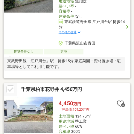
用途地域
無指定
建ぺい率
-
容積率
-
建築条件
なし
東武鉄道野田線 江戸川台駅 徒歩14
分
その他の交通
千葉県流山市青田
建築条件なし
更地
東武野田線「江戸川台」駅 徒歩15分 家庭菜園・資材置き場・駐
車場等としてご利用可能です。
千葉県柏市花野井 4,450万円
4,450
万円
（坪単価:109.20万円）
2
土地面積
134.75m
用途地域
準工業
建ぺい率
60%
容積率
200%