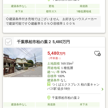
建築条件なし
更地
南道路
本下水
都市ガス
1種低層地域
◇建築条件付き売地ではございません お好きなハウスメーカー
で建築可能です◇建蔽率５０％◇容積率１００％
千葉県柏市柏の葉２ 5,480万円
5,480
万円
（坪単価:-）
2
土地面積
169.55m
用途地域
１種低層
建ぺい率
50%
容積率
100%
建築条件
なし
つくばエクスプレス 柏の葉キャン
パス駅 徒歩18分
千葉県柏市柏の葉２
建築条件なし
南道路
本下水