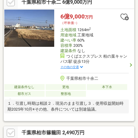
千葉県柏市十余二 6億9,000万円
6億9,000
万円
（坪単価:-）
2
土地面積
1264m
用途地域
工業地域
建ぺい率
60%
容積率
200%
建築条件
なし
つくばエクスプレス 柏の葉キャン
パス駅 徒歩13分
その他の交通
千葉県柏市十余二
建築条件なし
更地
本下水
都市ガス
整形地
１．引渡し時期は相談２．現況のまま引渡し３．使用収益開始時
期2025年10月※その他、条件については別途協議。
千葉県柏市篠籠田 2,490万円