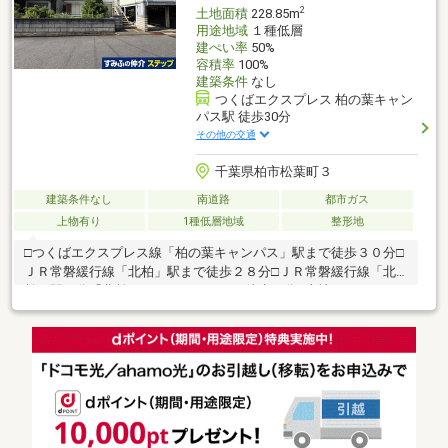
2
土地面積
228.85m
用途地域
１種低層
建ぺい率
50%
容積率
100%
建築条件
なし
つくばエクスプレス 柏の葉キャン
パス駅 徒歩30分
その他の交通
千葉県柏市松葉町３
建築条件なし
南道路
都市ガス
上物有り
1種低層地域
整形地
□つくばエクスプレス線「柏の葉キャンパス」駅まで徒歩３０分□
ＪＲ常磐緩行線「北柏」駅まで徒歩２８分□ＪＲ常磐緩行線「北
柏」駅７分「北柏ライフタウン」まで徒歩５分■土地：２２８.８
５㎡■道路：南側公道 間口：約１３.５ｍ 幅員：約６.０ｍ□更
地渡し□閑静な住宅街□南側道路につき日当たり良好□建築条件付
き土地ではありません