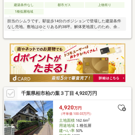
建築条件なし
都市ガス
上物有り
1種低層地域
担当のシムラです。駅徒歩14分のポジションで登場した建築条件
なし売地。敷地はゆとりある約38坪。解体更地渡しのため、余計
な手間なくすぐに理想の住まいづくりをスタート可能。
千葉県柏市柏の葉３丁目 4,920万円
4,920
万円
（坪単価:100.03万円）
2
土地面積
162.6m
用途地域
１種低層
建ぺい率
50%