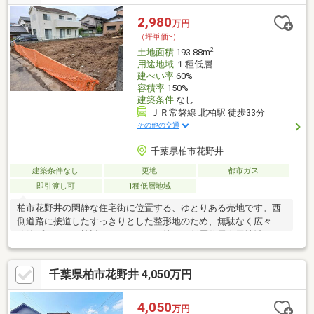
2,980
万円
（坪単価:-）
2
土地面積
193.88m
用途地域
１種低層
建ぺい率
60%
容積率
150%
建築条件
なし
ＪＲ常磐線 北柏駅 徒歩33分
その他の交通
千葉県柏市花野井
建築条件なし
更地
都市ガス
即引渡し可
1種低層地域
柏市花野井の閑静な住宅街に位置する、ゆとりある売地です。西
側道路に接道したすっきりとした整形地のため、無駄なく広々と
建築プランをご検討いただけます。第一種低層住居専用地域であ
りながら建ぺい率60％・容積率150％となっており、ご希望の間
取りを叶えやすい環境です。「東花野井第一公園」も近く、緑の
千葉県柏市花野井 4,050万円
潤いを感じられる住環境も魅力です。【交通】常磐線「柏」駅よ
りバス17分、「花野井入口」バス停下車徒歩4分建築条件はござ
いません。お好みの工務店で自由なマイホーム建築をお楽しみく
4,050
万円