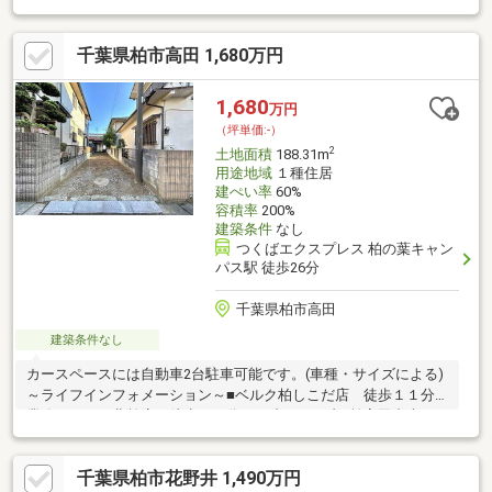
かった場合、土地売買契約は白紙解約となり、受領済みの手付金
等の土地代金は無利息にて返還いたします。
千葉県柏市高田 1,680万円
1,680
万円
（坪単価:-）
2
土地面積
188.31m
用途地域
１種住居
建ぺい率
60%
容積率
200%
建築条件
なし
つくばエクスプレス 柏の葉キャン
パス駅 徒歩26分
千葉県柏市高田
建築条件なし
カースペースには自動車2台駐車可能です。(車種・サイズによる)
～ライフインフォメーション～■ベルク柏しこだ店 徒歩１１分■
業務スーパー北柏店 徒歩１６分■セブンイレブン柏高田中上
店 徒歩２分■ドラックストアセキ柏高田店 徒歩４分■高田小学
校 徒歩４分■柏市第五中学校 徒歩２０分
千葉県柏市花野井 1,490万円