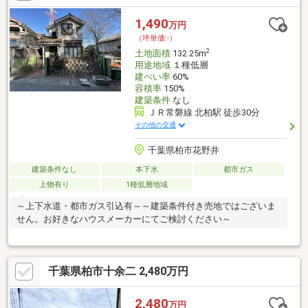
1,490
万円
（坪単価:-）
2
土地面積
132.25m
用途地域
１種低層
建ぺい率
60%
容積率
150%
建築条件
なし
ＪＲ常磐線 北柏駅 徒歩30分
その他の交通
千葉県柏市花野井
建築条件なし
本下水
都市ガス
上物有り
1種低層地域
～上下水道・都市ガス引込有～～建築条件付き売地ではございま
せん。お好きなハウスメーカーにてご検討ください～
千葉県柏市十余二 2,480万円
2,480
万円