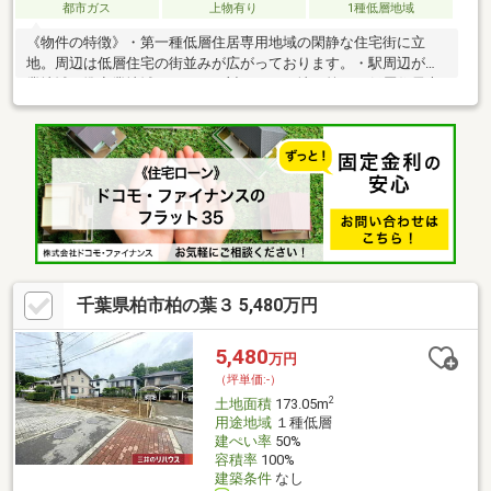
都市ガス
上物有り
1種低層地域
《物件の特徴》・第一種低層住居専用地域の閑静な住宅街に立
地。周辺は低層住宅の街並みが広がっております。・駅周辺が商
業地域や準商業地域であるのに対し、この地は第一種低層住居専
用地域の戸建てが広がる閑静な住宅街。駅前の賑わいと閑静な暮
らしを両方を享受できる立地です。・現地周辺は閑静な住宅地が
広がっています。・宅地内は高低差のないフラットな地形で
す。・土地面積169.55㎡の整形地です。・前面道路はゆとりある
幅員5.9ｍの道路に接道。間口が約10.6ｍあるため、日差しを多く
取り込める立地条件です。・前面道路との高低差はありませ
ん。・近くに公園があり、緑が多い立地が特徴です。
千葉県柏市柏の葉３ 5,480万円
5,480
万円
（坪単価:-）
2
土地面積
173.05m
用途地域
１種低層
建ぺい率
50%
容積率
100%
建築条件
なし