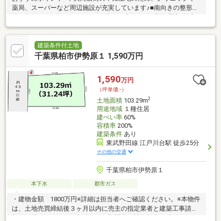
薬局、スーパーなど周辺施設が充実しています♪■南向きの整形
地、約6ｍの公道に面しており日当たり良好です♪周辺環境■柏市
立松葉第一小学校・・・約320ｍ(徒歩約4分)■柏市立松葉中学
校・・・・・約300ｍ(徒歩約4分)■わくわく広場・・・・・・・約
120ｍ(徒歩約2分)■スギ薬局・・・・・・・・・約200ｍ(徒歩約3
建築条件付土地
分)■ダイソーマルエツ北柏店・・約200ｍ(徒歩約3分)ご見学希望
千葉県柏市伊勢原１ 1,590万円
の方は【見学予約をする（無料）】をクリック♪資料ご請求の方は
下記【資料請求をする（無料）】をクリック♪
1,590
万円
（坪単価:-）
2
土地面積
103.29m
用途地域
１種住居
建ぺい率
60%
容積率
200%
建築条件
あり
東武野田線 江戸川台駅 徒歩25分
その他の交通
千葉県柏市伊勢原１
本下水
都市ガス
・建物金額 1800万円※詳細は担当者へご確認ください。※本物件
は、土地売買締結後３ヶ月以内に売主の指定業者と建築工事請負
契約を締結することを条件とし、期間内に請負契約が締結されな