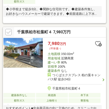
都市ガス
◆小学校まで徒歩5分。◆閑静な住宅街です。◆建築条件無し、
お好きなハウスメーカーで建築できます。◆前面道路に上下水
道・都市ガス整備あり。（宅地内への引き込みは別途有償工事が
必要です。）
千葉県柏市松葉町４ 7,980万円
7,980
万円
（坪単価:-）
2
土地面積
350.02m
用途地域
近隣商業
建ぺい率
80%
容積率
200%
建築条件
なし
つくばエクスプレス 柏の葉キャン
パス駅 徒歩24分
千葉県柏市松葉町４
建築条件なし
南道路
本下水
都市ガス
上物有り
整形地
おすすめポイント■中央商店街の中に立地のため、クリニックや