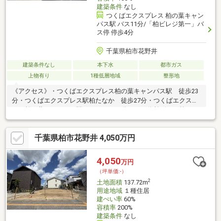
建築条件
なし
つくばエクスプレス 柏の葉キャン
パス駅 バス11分/「柏ビレジ第一」バ
ス停 停歩4分
千葉県柏市花野井
建築条件なし
本下水
都市ガス
上物有り
1種低層地域
整形地
《アクセス》・つくばエクスプレス柏の葉キャンパス駅 徒歩23
分・つくばエクスプレス駅柏たなか 徒歩27分・つくばエクスプ
レス柏の葉キャンパス駅までバスで11分、バス停柏ビレジ第一か
ら徒歩4分の立地です。・常磐緩行線北柏駅までバスで12分、バ
ス停花野井木戸から徒歩3分の立地です。《周辺環境・立地条
千葉県柏市花野井 4,050万円
件》・旧東急不動産分譲地（柏ビレジ）・第一種低層住居専用地
域の閑静な住宅街に立地。周辺は低層住宅の街並みが広がってお
ります。《道路・方位等》・東側約6.0m公道面柏ビレジ建築協定
4,050
万円
柏ビレジ緑地協定
（坪単価:-）
2
土地面積
137.72m
用途地域
１種住居
建ぺい率
60%
容積率
200%
建築条件
なし