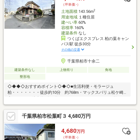
（坪単価:-）
2
土地面積
143.56m
用途地域
１種住居
建ぺい率
60%
容積率
160%
建築条件
なし
つくばエクスプレス 柏の葉キャン
パス駅 徒歩30分
その他の交通
千葉県柏市十余二
建築条件なし
上物有り
角地
整形地
◇◆◆◇おすすめポイント◇◆◇■生活利便・モラージュ
柏・・・・・・・徒歩約10分 約768m・マックスバリュ松ケ崎
店・・・・・徒歩約5分 約343m ・ヤオコーモラージュ柏
店・・・・・・・・・・・徒歩約10分 約768m ・クスリのアオ
キ大山台店・・・・徒歩約10分 約744m・セリア柏
千葉県柏市松葉町３ 4,680万円
店・・・・・・・・・徒歩約8分 約604m ・柏十余二郵便
局・・・・徒歩約4分 約393m 注意：駅からの距離、施設から
の距離は、社内システムを参照して入力しております。実際の体
4,680
万円
感距離は必ずお客様ご自身でもお確かめ頂きたく願います。80m
（坪単価:-）
につき1分計算で机上測定されております。