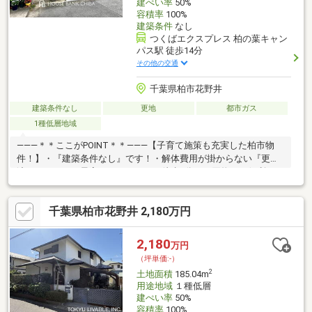
建ぺい率
50%
容積率
100%
建築条件
なし
つくばエクスプレス 柏の葉キャン
パス駅 徒歩14分
その他の交通
千葉県柏市花野井
建築条件なし
更地
都市ガス
1種低層地域
―――＊＊ここがPOINT＊＊―――【子育て施策も充実した柏市物
件！】・『建築条件なし』です！・解体費用が掛からない『更地
渡し』です！・最寄りスーパーまで徒歩9分、お買物にも便利で
す！・緑あふれる住環境で、近隣公園も充実！※価格は素地価格
です。（設備なし／ブロック施工・フェンス・整地なし） ※契
千葉県柏市花野井 2,180万円
約制限あり⇒木造で地階を有しない階数が3階建以下の住宅建築計
画、または更地利用の方へ向けた土地販売です。（詳細は担営業
担当まで）※本日ご案内可能です！周辺環境を含め現地ご案内致
2,180
万円
します！◆人気エリアの閑静な住宅街！◆夜間早朝のご案内、ロ
（坪単価:-）
ーンのご相談もお気軽に！
2
土地面積
185.04m
用途地域
１種低層
建ぺい率
50%
容積率
100%