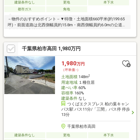
建築条件なし
更地
本下水
都市ガス
角地
－物件のおすすめポイント－▼特徴・土地面積660平米(約199.65
坪)・前面道路は北西側幅員約15.8m・南西側幅員約6.0mの公道・
建築条件付宅地販売ではありません・お好きなハウスメーカー・
工務店で建築可能▼周辺環境・ファミリーマート柏の葉五丁目店
徒歩1分(約80m)・こんぶくろ池公園 徒歩3分(約220m)※柏都市計
千葉県柏市高田 1,980万円
画事業柏北部中央地区一体型特定土地区画整理事業(仮換地指定
前)※契約にあたっては、農地法第5条に基づく転用の届出が必要と
なります■ ご希望の住まい探しをお手伝いします
1,980
万円
━━━━━・・・物件の詳細・ご相談はお気軽にお問い合わせく
（坪単価:-）
ださい。
2
土地面積
148m
用途地域
１種住居
建ぺい率
60%
容積率
160%
建築条件
なし
つくばエクスプレス 柏の葉キャン
パス駅 バス11分/「三間」バス停 停歩
13分
千葉県柏市高田
建築条件なし
更地
本下水