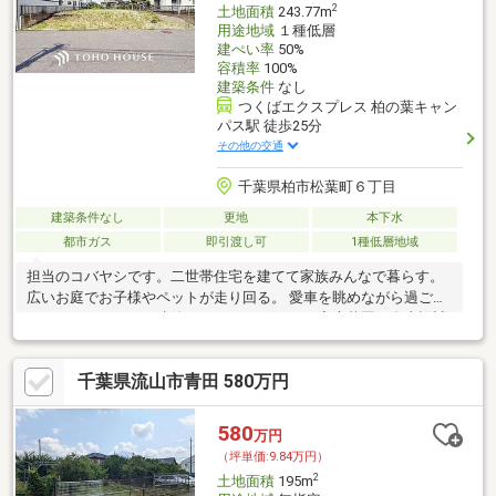
2
土地面積
243.77m
用途地域
１種低層
建ぺい率
50%
容積率
100%
建築条件
なし
つくばエクスプレス 柏の葉キャン
パス駅 徒歩25分
その他の交通
千葉県柏市松葉町６丁目
建築条件なし
更地
本下水
都市ガス
即引渡し可
1種低層地域
担当のコバヤシです。二世帯住宅を建てて家族みんなで暮らす。
広いお庭でお子様やペットが走り回る。 愛車を眺めながら過ごせ
るガレージハウスを建築する。 ドッグランや家庭菜園、自由設計
で唯一無二の邸宅を
千葉県流山市青田 580万円
580
万円
（坪単価:9.84万円）
2
土地面積
195m