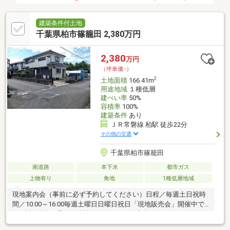
建築条件付土地
千葉県柏市篠籠田 2,380万円
2,380
万円
（坪単価:-）
2
土地面積
166.41m
用途地域
１種低層
建ぺい率
50%
容積率
100%
建築条件
あり
ＪＲ常磐線 柏駅 徒歩22分
その他の交通
千葉県柏市篠籠田
南道路
本下水
都市ガス
上物有り
角地
1種低層地域
現地案内会（事前に必ず予約してください）日程／毎週土日祝時
間／10:00～16:00毎週土曜日日曜日祝日「現地販売会」開催中で
す♪上記以外の曜日、時間でももちろんご案内させて頂きます！！
お気軽にご相談ください♪◆ご予約方法お先にご連絡を頂ける