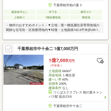
千葉県柏市柏の葉３
建築条件なし
本下水
都市ガス
上物有り
1種低層地域
整形地
－物件のおすすめポイント－▼立地・第一種低層住居専用地域の
閑静な住宅街・区画整理地内▼特徴・土地面積162.6平米(約49.18
坪)の売土地・前面道路は北東側幅員約16.0m公道・北東側間口は
約11.0mの広さ・建築条件付宅地販売ではありません・お好みの
建築会社にて建築が可能・現況古家有・都市ガスに対応▼周辺環
千葉県柏市中十余二 1億7,000万円
境・柏の葉公園 徒歩2分(約130m)・柏市立十余二小学校 徒歩11分
(約820m)・ヨークフーズ柏の葉公園店 徒歩13分(約1000m)■ ご希
望の住まい探しをお手伝いします ━━━━━・・・物件の詳細・
1億7,000
万円
ご相談はお気軽にお問い合わせください。
（坪単価:-）
2
土地面積
660m
用途地域
１種住居
建ぺい率
60%
容積率
200%
建築条件
なし
つくばエクスプレス 柏の葉キャン
パス駅 徒歩23分
千葉県柏市中十余二