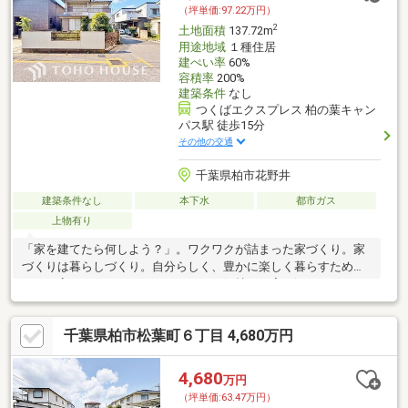
ださい。
（坪単価:97.22万円）
2
土地面積
137.72m
用途地域
１種住居
建ぺい率
60%
容積率
200%
建築条件
なし
つくばエクスプレス 柏の葉キャン
パス駅 徒歩15分
その他の交通
千葉県柏市花野井
建築条件なし
本下水
都市ガス
上物有り
「家を建てたら何しよう？」。ワクワクが詰まった家づくり。家
づくりは暮らしづくり。自分らしく、豊かに楽しく暮らすため
に、丁寧にかたちにしたい。そんなお気持ちに寄り添い、形にし
ていくお手伝いを致します！
千葉県柏市松葉町６丁目 4,680万円
4,680
万円
（坪単価:63.47万円）