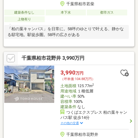
千葉県柏市若柴
建築条件なし
本下水
都市ガス
上物有り
「柏の葉キャンパス」を日常に。58坪のゆとりで叶える、静かな
る邸宅地。駅徒歩圏。58坪の広さがある
千葉県柏市花野井 3,990万円
3,990
万円
（坪単価:104.88万円）
2
土地面積
125.77m
用途地域
１種低層
建ぺい率
50%
容積率
100%
建築条件
なし
つくばエクスプレス 柏の葉キャン
パス駅 徒歩14分
その他の交通
千葉県柏市花野井