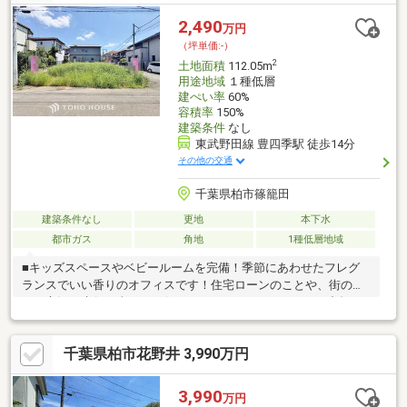
2,490
万円
（坪単価:-）
2
土地面積
112.05m
用途地域
１種低層
建ぺい率
60%
容積率
150%
建築条件
なし
東武野田線 豊四季駅 徒歩14分
その他の交通
千葉県柏市篠籠田
建築条件なし
更地
本下水
都市ガス
角地
1種低層地域
■キッズスペースやベビールームを完備！季節にあわせたフレグ
ランスでいい香りのオフィスです！住宅ローンのことや、街のこ
と、市況の先行き含めてお伝えさせていただきます！！■独自の
FP相談【未来カレンダー】住宅購入の資金計画は未来を見据えて
立てなければいけません。漠然とした不安や悩みを『見える化』
千葉県柏市花野井 3,990万円
して幸せな未来へのスタートを切りましょう。■業界初の無料ア
フターサポート【TOHO HOUSE CLUB】『住まい』のご購入はゴ
ールではなくスタートです。お客様の『住まい』と『暮らし』の
3,990
万円
安心と安全を守るサービスを全て無料で提供しています。詳細は