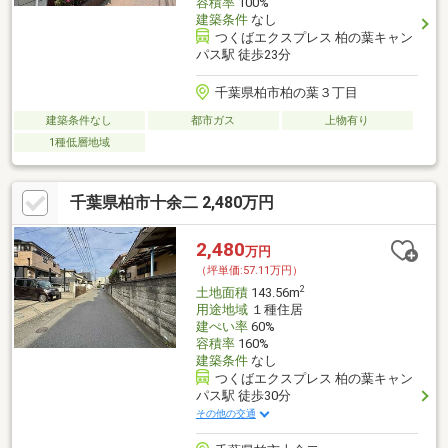
容積率
100%
建築条件
なし
つくばエクスプレス 柏の葉キャン
パス駅 徒歩23分
千葉県柏市柏の葉３丁目
建築条件なし
都市ガス
上物有り
1種低層地域
千葉県柏市十余二 2,480万円
2,480
万円
（坪単価:57.11万円）
2
土地面積
143.56m
用途地域
１種住居
建ぺい率
60%
容積率
160%
建築条件
なし
つくばエクスプレス 柏の葉キャン
パス駅 徒歩30分
その他の交通