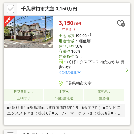
千葉県柏市大室 3,150万円
3,150
万円
（坪単価:-）
2
土地面積
190.09m
用途地域
１種低層
建ぺい率
50%
容積率
100%
建築条件
なし
つくばエクスプレス 柏たなか駅 徒
歩20分
その他の交通
千葉県柏市大室
建築条件なし
本下水
都市ガス
上物有り
1種低層地域
整形地
■2駅利用可■整形地■北側前面道路約11.9ｍ(歩道含む）■コンビニ
エンスストアまで徒歩6分■スーパーマーケットまで徒歩8分■ドラ
ッグストアまで徒歩6分■小学校まで徒歩3分■中学校まで徒歩13分