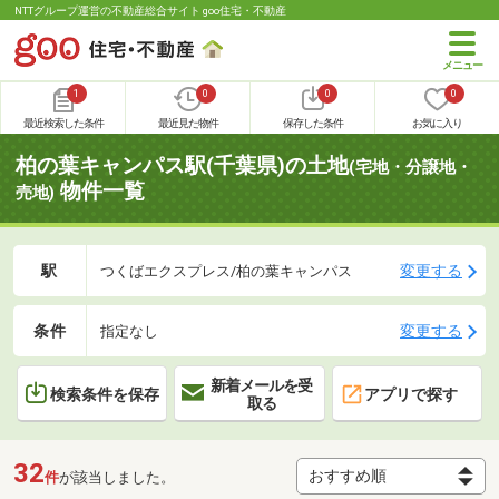
NTTグループ運営の不動産総合サイト goo住宅・不動産
1
0
0
0
最近検索した条件
最近見た物件
保存した条件
お気に入り
柏の葉キャンパス駅(千葉県)の土地
(宅地・分譲地・
物件一覧
売地)
駅
変更する
つくばエクスプレス/柏の葉キャンパス
条件
変更する
指定なし
新着メールを受
検索条件を保存
アプリで探す
取る
32
件
が該当しました。