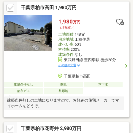
と、ご案内がスムーズです。◆住宅ローンのご相談住宅ローンの
千葉県柏市高田 1,980万円
支払いはどの位になるのか知りたい！自分達の年収からどの位の
家が買えるのか知りたい！他の借入・ローンがあり住宅ローンが
借りられるか心配などなど！弊社には経験豊富な住宅ローンアド
1,980
万円
バイザーがおります。適確にアドバイス致しますのでご安心を。
（坪単価:-）
まずはお気軽にご相談ください！
2
土地面積
148m
用途地域
１種住居
建ぺい率
60%
容積率
200%
建築条件
なし
東武野田線 豊四季駅 徒歩28分
その他の交通
千葉県柏市高田
建築条件なし
更地
本下水
都市ガス
整形地
建築条件無しの土地になりますので、お好みの住宅メーカーでマ
イホームをどうぞ。
千葉県柏市花野井 2,980万円