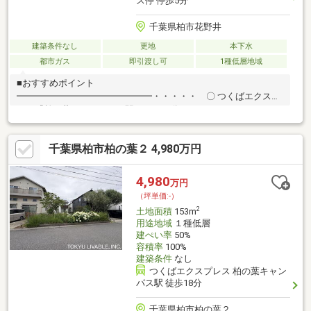
ス停 停歩5分
千葉県柏市花野井
建築条件なし
更地
本下水
都市ガス
即引渡し可
1種低層地域
■おすすめポイント
━━━━━━━━━━━━━━━・・・・・ 〇 つくばエクスプ
レス『柏の葉キャンパス』駅 バス12分
『柏ビレジ第二』停歩5分 ○ 東急柏ビレジ旧分譲地内 〇 更
地 ○ 閑静な住宅街 ○ 建築条件付き売地ではございませ
千葉県柏市柏の葉２ 4,980万円
ん。 お好きなハウスメーカーにて建築可能です。
4,980
万円
（坪単価:-）
2
土地面積
153m
用途地域
１種低層
建ぺい率
50%
容積率
100%
建築条件
なし
つくばエクスプレス 柏の葉キャン
パス駅 徒歩18分
千葉県柏市柏の葉２