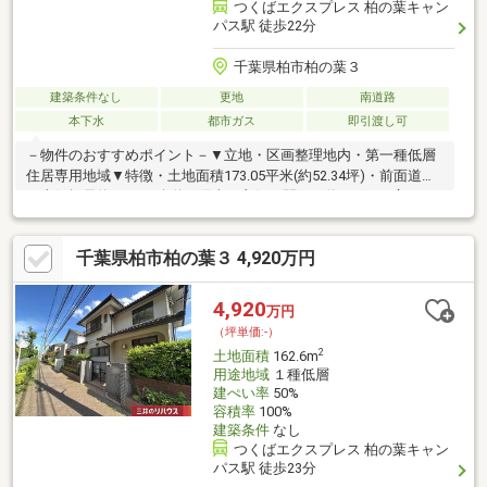
つくばエクスプレス 柏の葉キャン
パス駅 徒歩22分
千葉県柏市柏の葉３
建築条件なし
更地
南道路
本下水
都市ガス
即引渡し可
－物件のおすすめポイント－▼立地・区画整理地内・第一種低層
住居専用地域▼特徴・土地面積173.05平米(約52.34坪)・前面道路
は南側幅員約5.0mの公道、陽当り良好・間口は約14.0mの広さ・
建築条件付宅地販売ではありません・都市ガス・本下水対応エリ
ア・現況更地につき、プランが決まり次第スムーズに建築に移れ
千葉県柏市柏の葉３ 4,920万円
ます・即引渡し可能(残金精算後)▼周辺環境・柏市立十余二小学
校 徒歩10分(約740m)・県立柏の葉公園 徒歩2分(約140m)■ ご希望
の住まい探しをお手伝いします ━━━━━・・・物件の詳細・ご
4,920
万円
相談はお気軽にお問い合わせください。
（坪単価:-）
2
土地面積
162.6m
用途地域
１種低層
建ぺい率
50%
容積率
100%
建築条件
なし
つくばエクスプレス 柏の葉キャン
パス駅 徒歩23分