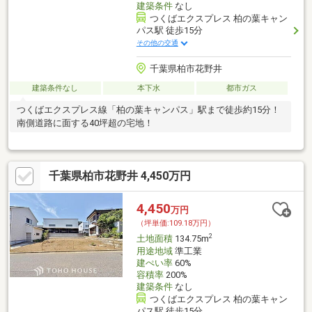
建築条件
なし
つくばエクスプレス 柏の葉キャン
パス駅 徒歩15分
その他の交通
千葉県柏市花野井
建築条件なし
本下水
都市ガス
つくばエクスプレス線「柏の葉キャンパス」駅まで徒歩約15分！
南側道路に面する40坪超の宅地！
千葉県柏市花野井 4,450万円
4,450
万円
（坪単価:109.18万円）
2
土地面積
134.75m
用途地域
準工業
建ぺい率
60%
容積率
200%
建築条件
なし
つくばエクスプレス 柏の葉キャン
パス駅 徒歩15分