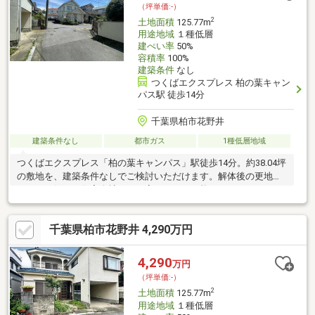
（坪単価:-）
お気軽にお問合せ下さい！
2
土地面積
125.77m
用途地域
１種低層
建ぺい率
50%
容積率
100%
建築条件
なし
つくばエクスプレス 柏の葉キャン
パス駅 徒歩14分
千葉県柏市花野井
建築条件なし
都市ガス
1種低層地域
つくばエクスプレス「柏の葉キャンパス」駅徒歩14分。約38.04坪
の敷地を、建築条件なしでご検討いただけます。解体後の更地渡
しで、お好きな住宅会社による家づくりが可能です。スーパーと
クリニックは徒歩9分。駅へのアクセスと、第一種低層住居専用地
域の住環境を重視するご家族に適した土地です。
千葉県柏市花野井 4,290万円
4,290
万円
（坪単価:-）
2
土地面積
125.77m
用途地域
１種低層