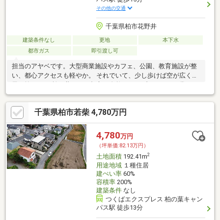
その他の交通
千葉県柏市花野井
建築条件なし
更地
本下水
都市ガス
即引渡し可
担当のアヤベです。大型商業施設やカフェ、公園、教育施設が整
い、都心アクセスも軽やか。 それでいて、少し歩けば空が広く、
風が抜ける。 柏の葉らしい都市と自然のハイブリッドを日常にで
きるポジションです。
千葉県柏市若柴 4,780万円
4,780
万円
（坪単価:82.13万円）
2
土地面積
192.41m
用途地域
１種住居
建ぺい率
60%
容積率
200%
建築条件
なし
つくばエクスプレス 柏の葉キャン
パス駅 徒歩13分