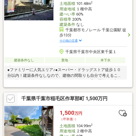
2
土地面積
101.48m
用途地域
１種中高
建ぺい率
60%
容積率
200%
建築条件
なし
千葉都市モノレール 千葉公園駅 徒
歩13分
その他の交通
千葉県千葉市中央区東千葉１
建築条件なし
更地
本下水
●ファミリーに人気エリア♪●スーパー・ドラッグストア徒歩１０
分以内！建築条件なしなので、建物の間取りも自分で考えること
が可能で、建築についてじっくり考えられます◎日照権が侵害さ
れない第一種低層住居専用地域なので、将来の住まいも安心です
よ◎コチラは売地の情報となっています◎土地購入をお考えの方
千葉県千葉市稲毛区作草部町 1,500万円
は是非◎駅まで徒歩12分の場所に立地しています(#^^#)
1,500
万円
（坪単価:-）
2
土地面積
104.99m
用途地域
２種中高