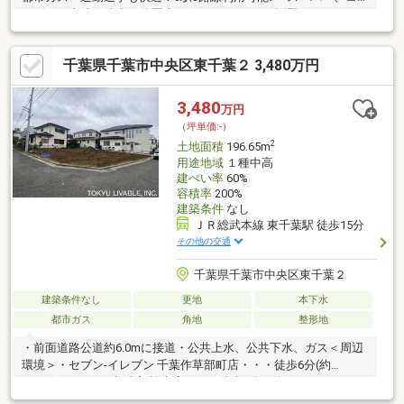
ンビニ、病院が徒歩10分圏内の好ロケーション♪話題のセミオー
ダー住宅「ララフィール」で、理想のマイホームを実現！～建売
より自由に、注文住宅より気軽に、あなたらしい住まいを♪～選べ
千葉県千葉市中央区東千葉２ 3,480万円
る間取り・外壁・内装・設備カラーで楽しい家づくりを！大人気
の屋上リビングプランの建築も可能です♪―千葉市内に続々と分譲
地が誕生！―千葉市内に多数の分譲地を保有！あなたの住みたい
3,480
万円
街が見つかります！千葉で新築戸建てをお探しの方は、お気軽に
（坪単価:-）
ご相談ください。
2
土地面積
196.65m
用途地域
１種中高
建ぺい率
60%
容積率
200%
建築条件
なし
ＪＲ総武本線 東千葉駅 徒歩15分
その他の交通
千葉県千葉市中央区東千葉２
建築条件なし
更地
本下水
都市ガス
角地
整形地
・前面道路公道約6.0mに接道・公共上水、公共下水、ガス＜周辺
環境＞・セブン-イレブン 千葉作草部町店・・・徒歩6分(約
420m)・くすりの福太郎椿森店・・・徒歩5分（約380m）・オー
ケー 千葉中央店・・・徒歩11分（約850m）・千葉市立千草台東