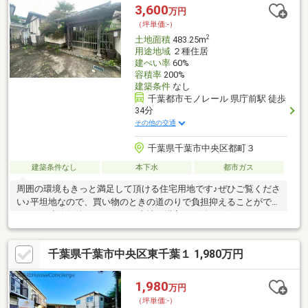
徒歩約4分最寄りバス停(「南矢作」停)から総武線「千葉」駅まで
3,600
万円
バスで約17分
（坪単価:-）
2
土地面積
483.25m
用途地域
２種住居
建ぺい率
60%
容積率
200%
建築条件
なし
千葉都市モノレール 県庁前駅 徒歩
34分
その他の交通
千葉県千葉市中央区都町３
建築条件なし
本下水
都市ガス
周囲の環境もきっと満足して頂ける住宅用地です♪ぜひご覧くださ
い♪平坦地なので、買い物のときの道のりで負担抑えることができ
ますよ♪建築条件なしなので、土地を購入した後はお好みのタイミ
ングで住まいが建てられます♪土地面積は483.25㎡(公簿)でイチオ
シ♪売地をお探しの方には、こちらの売地はいかがでしょうか(^^)
千葉県千葉市中央区東千葉１ 1,980万円
1,980
万円
（坪単価:-）