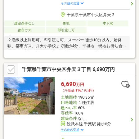
その他の交通
千葉県千葉市中央区弁天３
建築条件なし
更地
本下水
都市ガス
即引渡し可
２沿線以上利用可、即引渡し可、スーパー 徒歩10分以内、始発
駅、都市ガス、弁天小学校まで徒歩4分、平坦地 現地お待ち合わ
せにてご案内可能です。建築条件無しですが、建築プランのご提
案も出来ます。
千葉県千葉市中央区弁天３丁目 6,690万円
6,690
万円
（坪単価:116.19万円）
2
土地面積
190.35m
用途地域
１種住居
建ぺい率
60%
容積率
160%
建築条件
なし
総武本線 千葉駅 徒歩8分
その他の交通