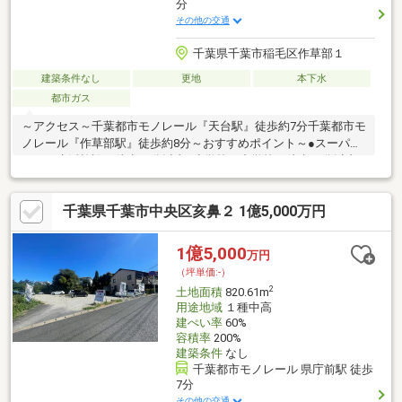
分
その他の交通
千葉県千葉市稲毛区作草部１
建築条件なし
更地
本下水
都市ガス
～アクセス～千葉都市モノレール『天台駅』徒歩約7分千葉都市モ
ノレール『作草部駅』徒歩約8分～おすすめポイント～●スーパー
などの生活施設が徒歩10分以内●小学校・中学校が徒歩10分以内●
更地渡し●約90.28坪の土地●建築条件なし●お好きなハウスメーカ
ーで建築できます●アパート建築可～周辺環境～千葉市立都賀小
千葉県千葉市中央区亥鼻２ 1億5,000万円
学校・・・徒歩約9分千葉市立都賀中学校・・・徒歩約10分ベル
クス稲毛天台店・・・徒歩約8分ローソン稲毛作草部店・・・徒歩
約5分ヤックスドラッグ作草部店・・・徒歩約3分千葉作草部郵便
1億5,000
万円
局・・・徒歩約9分千葉市天台保育所・・・徒歩約6分
（坪単価:-）
2
土地面積
820.61m
用途地域
１種中高
建ぺい率
60%
容積率
200%
建築条件
なし
千葉都市モノレール 県庁前駅 徒歩
7分
その他の交通