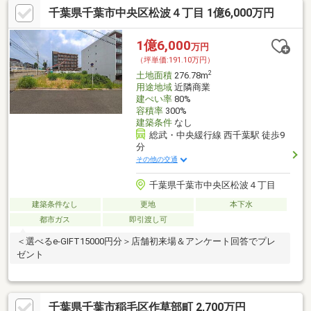
千葉県千葉市中央区松波４丁目 1億6,000万円
1億6,000
万円
（坪単価:191.10万円）
2
土地面積
276.78m
用途地域
近隣商業
建ぺい率
80%
容積率
300%
建築条件
なし
総武・中央緩行線 西千葉駅 徒歩9
分
その他の交通
千葉県千葉市中央区松波４丁目
建築条件なし
更地
本下水
都市ガス
即引渡し可
＜選べるe-GIFT15000円分＞店舗初来場＆アンケート回答でプレ
ゼント
千葉県千葉市稲毛区作草部町 2,700万円