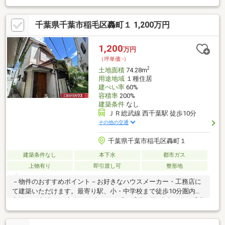
千葉県千葉市稲毛区轟町１ 1,200万円
1,200
万円
（坪単価:-）
2
土地面積
74.28m
用途地域
１種住居
建ぺい率
60%
容積率
200%
建築条件
なし
ＪＲ総武線 西千葉駅 徒歩10分
その他の交通
千葉県千葉市稲毛区轟町１
建築条件なし
本下水
都市ガス
上物有り
即引渡し可
整形地
－物件のおすすめポイント－お好きなハウスメーカー・工務店に
て建築いただけます。最寄り駅、小・中学校まで徒歩10分圏内の
立地。▼立地・JR中央・総武緩行線「西千葉」駅 徒歩10分・千葉
都市モノレール「作草部」駅 徒歩9分▼特徴・建築条件付宅地販
売ではありません・お好きなハウスメーカーや工務店で建築可