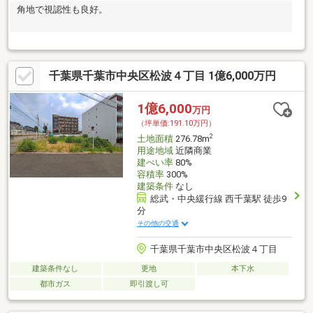
角地で視認性も良好。
千葉県千葉市中央区松波４丁目 1億6,000万円
1億6,000
万円
（坪単価:191.10万円）
2
土地面積
276.78m
用途地域
近隣商業
建ぺい率
80%
容積率
300%
建築条件
なし
総武・中央緩行線 西千葉駅 徒歩9
分
その他の交通
千葉県千葉市中央区松波４丁目
建築条件なし
更地
本下水
都市ガス
即引渡し可