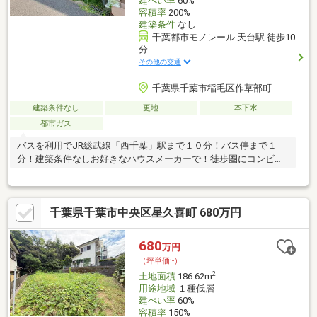
建ぺい率
60%
容積率
200%
建築条件
なし
千葉都市モノレール 天台駅 徒歩10
分
その他の交通
千葉県千葉市稲毛区作草部町
建築条件なし
更地
本下水
都市ガス
バスを利用でJR総武線「西千葉」駅まで１０分！バス停まで１
分！建築条件なしお好きなハウスメーカーで！徒歩圏にコンビニ
やスーパーなどあり便利！
千葉県千葉市中央区星久喜町 680万円
680
万円
（坪単価:-）
2
土地面積
186.62m
用途地域
１種低層
建ぺい率
60%
容積率
150%