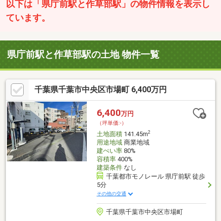
以下は「県庁前駅と作草部駅」の物件情報を表示し
ています。
県庁前駅と作草部駅の土地 物件一覧
千葉県千葉市中央区市場町 6,400万円
6,400
万円
（坪単価:-）
2
土地面積
141.45m
用途地域
商業地域
建ぺい率
80%
容積率
400%
建築条件
なし
千葉都市モノレール 県庁前駅 徒歩
5分
その他の交通
千葉県千葉市中央区市場町