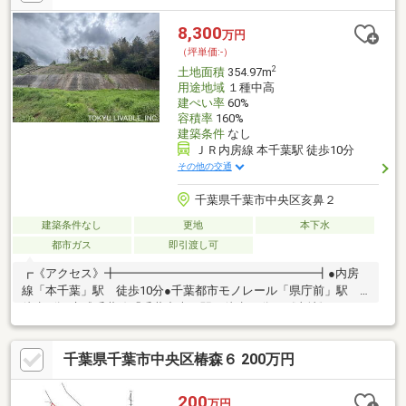
8,300
万円
（坪単価:-）
2
土地面積
354.97m
用途地域
１種中高
建ぺい率
60%
容積率
160%
建築条件
なし
ＪＲ内房線 本千葉駅 徒歩10分
その他の交通
千葉県千葉市中央区亥鼻２
建築条件なし
更地
本下水
都市ガス
即引渡し可
┏《アクセス》╋━━━━━━━━━━━━━━━━━┫●内房
線「本千葉」駅 徒歩10分●千葉都市モノレール「県庁前」駅
徒歩9分●京成千葉線「千葉中央」駅 徒歩18分┏《土地》
╋━━━━━━━━━━━━━━━━━┫●建築条件付き売地で
はありません。ご希望の住宅メーカーで建物の建築が可能です。
千葉県千葉市中央区椿森６ 200万円
●更地渡し┏《道路》╋━━━━━━━━━━━━━━━━━┫●
北西側 約4m公道
200
万円