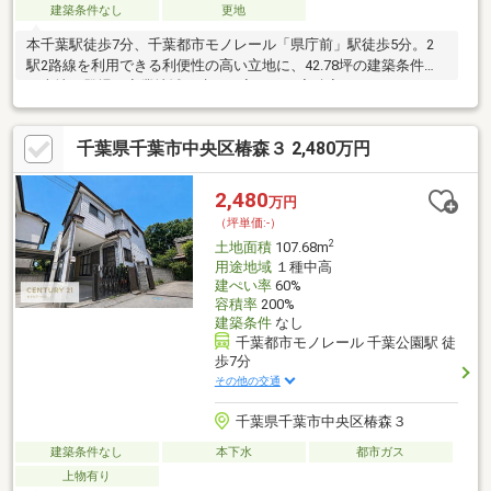
建築条件なし
更地
本千葉駅徒歩7分、千葉都市モノレール「県庁前」駅徒歩5分。2
駅2路線を利用できる利便性の高い立地に、42.78坪の建築条件な
し売地が登場！商業地域・建ぺい率80％・容積率400％のポテン
シャルを活かし、店舗・事務所・アパート用地としてもご検討い
ただけます。東側約10.9mの公道に面した整形に近い使いやすい
千葉県千葉市中央区椿森３ 2,480万円
土地形状も魅力。JR「千葉」駅へもバス11分。駅近で土地活用を
お考えの方、事業用地をお探しの方はぜひ一度現地をご覧くださ
い。弊社スタッフがお客様の不安点を一つ一つ解消し、ご満足い
2,480
万円
ただけるご提案をさせて頂きます!皆様のお問合せお待ちしており
（坪単価:-）
ます。
2
土地面積
107.68m
用途地域
１種中高
建ぺい率
60%
容積率
200%
建築条件
なし
千葉都市モノレール 千葉公園駅 徒
歩7分
その他の交通
千葉県千葉市中央区椿森３
建築条件なし
本下水
都市ガス
上物有り