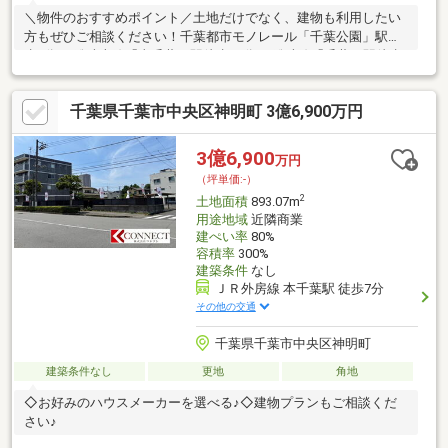
＼物件のおすすめポイント／土地だけでなく、建物も利用したい
方もぜひご相談ください！千葉都市モノレール「千葉公園」駅徒
歩7分JR総武本線「東千葉」駅徒歩11分JR総武線「千葉」駅徒歩
20分複数駅を利用しやすい千葉市中央区椿森3丁目の物件です。
都賀小学校徒歩10分、椿森中学校徒歩4分、国立病院機構千葉医
千葉県千葉市中央区神明町 3億6,900万円
療センター徒歩8分と、教育施設・医療施設が身近にそろう立地。
周辺にはスーパーやコンビニなどの買物施設も徒歩圏にまとまっ
ています。千葉駅方面の利便性と、椿森エリアの穏やかな住環境
3億6,900
万円
を両方重視したい方に、ぜひ現地でご確認いただきたい一件で
（坪単価:-）
す。
2
土地面積
893.07m
用途地域
近隣商業
建ぺい率
80%
容積率
300%
建築条件
なし
ＪＲ外房線 本千葉駅 徒歩7分
その他の交通
千葉県千葉市中央区神明町
建築条件なし
更地
角地
◇お好みのハウスメーカーを選べる♪◇建物プランもご相談くだ
さい♪