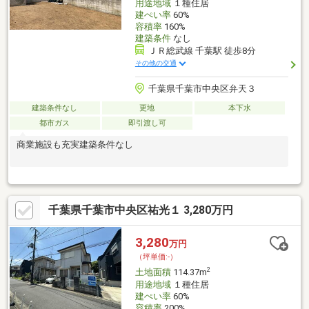
用途地域
１種住居
建ぺい率
60%
容積率
160%
建築条件
なし
ＪＲ総武線 千葉駅 徒歩8分
その他の交通
千葉県千葉市中央区弁天３
建築条件なし
更地
本下水
都市ガス
即引渡し可
商業施設も充実建築条件なし
千葉県千葉市中央区祐光１ 3,280万円
3,280
万円
（坪単価:-）
2
土地面積
114.37m
用途地域
１種住居
建ぺい率
60%
容積率
200%