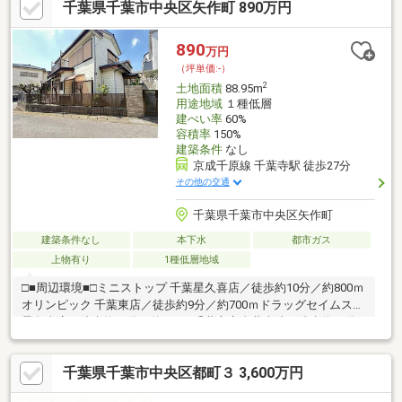
千葉県千葉市中央区矢作町 890万円
890
万円
（坪単価:-）
2
土地面積
88.95m
用途地域
１種低層
建ぺい率
60%
容積率
150%
建築条件
なし
京成千原線 千葉寺駅 徒歩27分
その他の交通
千葉県千葉市中央区矢作町
建築条件なし
本下水
都市ガス
上物有り
1種低層地域
□■周辺環境■□ミニストップ 千葉星久喜店／徒歩約10分／約800ｍ
オリンピック 千葉東店／徒歩約9分／約700ｍドラッグセイムス
星久喜店／徒歩約10分／約800ｍ千葉市立青葉病院／徒歩約10分
／約800ｍねだ公園／徒歩約4分／約300ｍ梅乃園幼稚園／徒歩約5
分／約350ｍ千葉市立星久喜小学校／徒歩約11分／約850ｍ千葉市
千葉県千葉市中央区都町３ 3,600万円
立星久喜中学校／徒歩約17分／約1300ｍ□■交通■□京成電鉄千原
線「千葉寺」駅 徒歩約27分(車で約8分)京成バス「南矢作」停