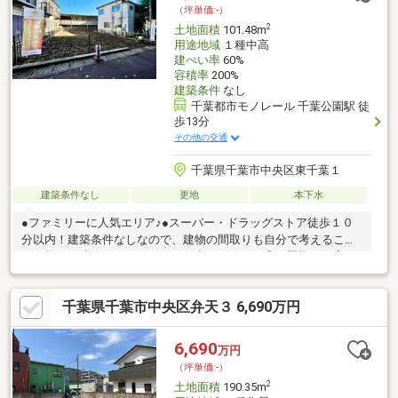
い方は一度当社へお気軽にご相談下さい。
（坪単価:-）
2
土地面積
101.48m
用途地域
１種中高
建ぺい率
60%
容積率
200%
建築条件
なし
千葉都市モノレール 千葉公園駅 徒
歩13分
その他の交通
千葉県千葉市中央区東千葉１
建築条件なし
更地
本下水
●ファミリーに人気エリア♪●スーパー・ドラッグストア徒歩１０
分以内！建築条件なしなので、建物の間取りも自分で考えること
が可能で、建築についてじっくり考えられます◎日照権が侵害さ
れない第一種低層住居専用地域なので、将来の住まいも安心です
よ◎コチラは売地の情報となっています◎土地購入をお考えの方
千葉県千葉市中央区弁天３ 6,690万円
は是非◎駅まで徒歩12分の場所に立地しています(#^^#)
6,690
万円
（坪単価:-）
2
土地面積
190.35m