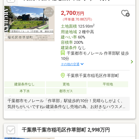
2,700
万円
（坪単価:70.88万円）
2
土地面積
125.93m
用途地域
２種中高
建ぺい率
60%
容積率
200%
建築条件
なし
千葉都市モノレール 作草部駅 徒歩
10分
その他の交通
千葉県千葉市稲毛区作草部町
建築条件なし
更地
平坦地
本下水
都市ガス
千葉都市モノレール「作草部」駅徒歩約10分！見晴らしがよく、
気持ちがいいですね♪建築条件なし売地の為、お好きなハウスメー
カー様で理想のお家が実現していただけます☆住環境良好で住み
やすい立地です！
千葉県千葉市稲毛区作草部町 2,998万円