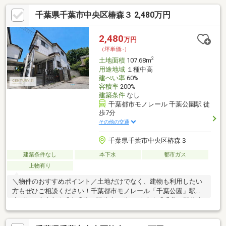
千葉県千葉市中央区椿森３ 2,480万円
2,480
万円
（坪単価:-）
2
土地面積
107.68m
用途地域
１種中高
建ぺい率
60%
容積率
200%
建築条件
なし
千葉都市モノレール 千葉公園駅 徒
歩7分
その他の交通
千葉県千葉市中央区椿森３
建築条件なし
本下水
都市ガス
上物有り
＼物件のおすすめポイント／土地だけでなく、建物も利用したい
方もぜひご相談ください！千葉都市モノレール「千葉公園」駅徒
歩7分JR総武本線「東千葉」駅徒歩11分JR総武線「千葉」駅徒歩
20分複数駅を利用しやすい千葉市中央区椿森3丁目の物件です。
都賀小学校徒歩10分、椿森中学校徒歩4分、国立病院機構千葉医