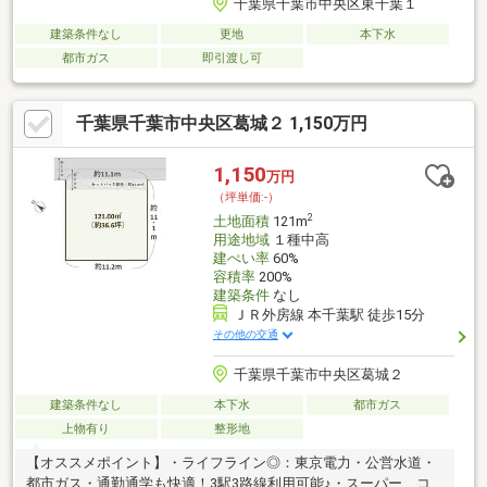
千葉県千葉市中央区東千葉１
建築条件なし
更地
本下水
都市ガス
即引渡し可
千葉県千葉市中央区葛城２ 1,150万円
1,150
万円
（坪単価:-）
2
土地面積
121m
用途地域
１種中高
建ぺい率
60%
容積率
200%
建築条件
なし
ＪＲ外房線 本千葉駅 徒歩15分
その他の交通
千葉県千葉市中央区葛城２
建築条件なし
本下水
都市ガス
上物有り
整形地
【オススメポイント】・ライフライン◎：東京電力・公営水道・
都市ガス・通勤通学も快適！3駅3路線利用可能♪・スーパー、コ