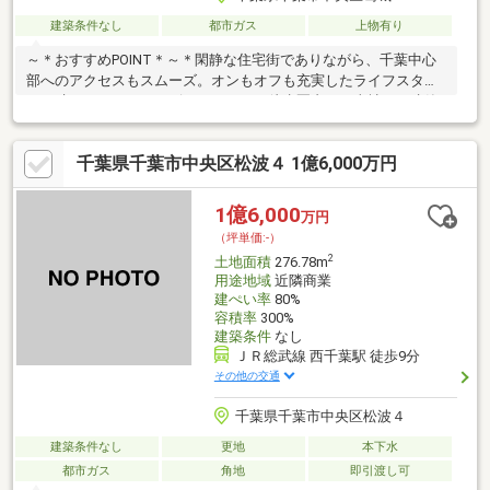
建築条件なし
都市ガス
上物有り
～＊おすすめPOINT＊～＊閑静な住宅街でありながら、千葉中心
部へのアクセスもスムーズ。オンもオフも充実したライフスタイ
ルが叶います。・コンビニ、スーパー徒歩圏内！・当社にて建築
プランのご相談も可まずは現地をご見学ください！周辺環境など
の一緒にご案内致します〇●ご案内方法●〇ご来店できないお客様
千葉県千葉市中央区松波４ 1億6,000万円
はご指定場所（自宅送迎・最寄り駅・目印がある場所など）での
待ち合わせからのご案内も可能です（無料送迎）
1億6,000
万円
（坪単価:-）
2
土地面積
276.78m
用途地域
近隣商業
建ぺい率
80%
容積率
300%
建築条件
なし
ＪＲ総武線 西千葉駅 徒歩9分
その他の交通
千葉県千葉市中央区松波４
建築条件なし
更地
本下水
都市ガス
角地
即引渡し可