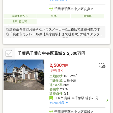
千葉県千葉市中央区亥鼻２
建築条件なし
更地
南道路
即引渡し可
◎建築条件無◎お好きなハウスメーカー&工務店で建築可能です
◎千葉都市モノレール線【県庁前駅】まで徒歩9分弊社スタッフが
お客様の不安点を一つ一つ解消し、ご満足いただけるご提案をさ
せて頂きます!千葉の物件はミライエにお任せ下さい♪皆様のお問
合せお待ちしております。
千葉県千葉市中央区葛城２ 2,500万円
2,500
万円
（坪単価:-）
2
土地面積
153.72m
用途地域
１種中高
建ぺい率
60%
容積率
200%
建築条件
なし
ＪＲ外房線 本千葉駅 徒歩20分
その他の交通
千葉県千葉市中央区葛城２