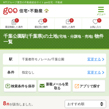
NTTグループ運営の不動産総合サイト goo住宅・不動産
1
0
0
0
最近検索した条件
最近見た物件
保存した条件
お気に入り
千葉公園駅(千葉県)の土地
物件
(宅地・分譲地・売地)
一覧
駅
変更する
千葉都市モノレール/千葉公園
条件
変更する
指定なし
新着メールを受
検索条件を保存
アプリで探す
取る
8
件
が該当しました。