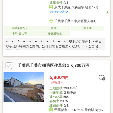
建築条件
なし
京成千原線 大森台駅 徒歩19分
その他の交通
千葉県千葉市中央区星久喜町
建築条件なし
更地
本下水
即引渡し可
1種低層地域
*----+----*----+----*----+----*----+----*----+----*【現地のご案内】・平日
や夜遅い時間のご案内、定休日でもご相談ください！・ご自宅や
最寄り駅など、ご指定の場所まで送迎いたします！・お子様連れ
大歓迎です◎【お金のご相談】※資金面のご相談のみも大歓迎で
す※・自分がいくらまでのローンを組めるのか知りたい・他社様
千葉県千葉市稲毛区作草部１ 6,800万円
で住宅ローンが難しいと言われた、事前審査に落ちてしまった・
転職したばかりで審査に不安がある・お借り入れがある（お車・
カード・キャッシング・リボなど）・お支払いが不安な方・頭金
6,800
万円
のご準備が難しい弊社にお気軽にご相談下さいお問い合わせは
（坪単価:-）
ひむか住建043-306-8935まで
2
土地面積
298.45m
用途地域
２種中高
建ぺい率
60%
容積率
200%
建築条件
なし
千葉都市モノレール 天台駅 徒歩7