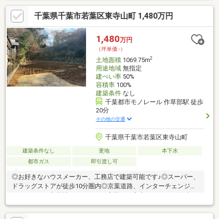
小学校・・・徒歩14分（約1100m）・千葉市立都賀中学校・・・
千葉県千葉市若葉区東寺山町 1,480万円
徒歩13分（約1000m）・作草部保育園・・・徒歩7分（約
550m）・国立病院機構千葉医療センター・・・徒歩7分（約
550m）・ビバホーム作草部店・・・徒歩10分（約800m）・ド
1,480
万円
ン・キホーテ 千葉中央店・・・徒歩13分（約1000m）
（坪単価:-）
2
土地面積
1069.75m
用途地域
無指定
建ぺい率
50%
容積率
100%
建築条件
なし
千葉都市モノレール 作草部駅 徒歩
20分
その他の交通
千葉県千葉市若葉区東寺山町
建築条件なし
更地
本下水
都市ガス
即引渡し可
◎お好きなハウスメーカー、工務店で建築可能です♪◎スーパー、
ドラッグストアが徒歩10分圏内◎京葉道路、インターチェンジま
でのアクセス良弊社スタッフがお客様の不安点を一つ一つ解消
し、ご満足いただけるご提案をさせて頂きます!千葉東建設にお任
せ下さい♪皆様のお問合せお待ちしております。