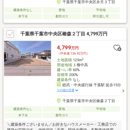
千葉県千葉市中央区弁天３丁目
建築条件なし
更地
平坦地
本下水
都市ガス
即引渡し可
千葉県千葉市中央区椿森２丁目 4,799万円
4,799
万円
（坪単価:126.92万円）
2
土地面積
125m
用途地域
１種中高
建ぺい率
60%
容積率
200%
建築条件
なし
総武・中央緩行線 千葉駅 徒歩15分
その他の交通
千葉県千葉市中央区椿森２丁目
建築条件なし
更地
平坦地
本下水
都市ガス
＼建築条件ございません／お好きなハウスメーカー・工務店での
建築が可能です。JR総武線「千葉」駅徒歩圏内。多数路線使用で