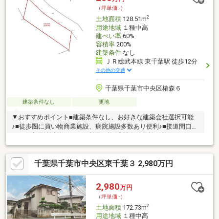
（坪単価:-）
2
土地面積
128.51m
用途地域
１種中高
建ぺい率
60%
容積率
200%
建築条件
なし
ＪＲ総武本線 東千葉駅 徒歩12分
その他の交通
千葉県千葉市中央区椿森６
建築条件なし
更地
▼おすすめポイント■建築条件なし、お好きな建築会社選択可能
♪■徒歩圏に買い物商業施設、病院施設多数あり便利♪■接道間口広
く、住宅用地以外としても利用可能♪◎諸条件相談可能です。お気
軽にご連絡ください。【公開物件以外に独自の情報ルートによる
物件情報多数あり】当社は一般の不動産業者と異なる非公開情報
千葉県千葉市中央区東千葉３ 2,980万円
を取り扱っています。金融機関、弁護士、司法書士、所属NPO団
体、地元企業等情報提供による任意売却物件、相続物件、財産管
理物件、法人又は法人役員所有物件等なかなか物件が見つからな
2,980
万円
い方は一度当社へお気軽にご相談下さい。
（坪単価:-）
2
土地面積
172.73m
用途地域
１種中高