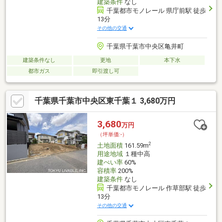
建築条件
なし
千葉都市モノレール 県庁前駅 徒歩
13分
その他の交通
千葉県千葉市中央区亀井町
建築条件なし
更地
本下水
都市ガス
即引渡し可
千葉県千葉市中央区東千葉１ 3,680万円
3,680
万円
（坪単価:-）
2
土地面積
161.59m
用途地域
１種中高
建ぺい率
60%
容積率
200%
建築条件
なし
千葉都市モノレール 作草部駅 徒歩
13分
その他の交通