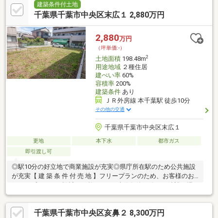
能・北東側が私道、南西側が通路に面した敷地・即引渡し可能(残
建築条件付土地
金精算後)・都市ガス・公営水道・公共下水整備済エリア▼周辺環
千葉県千葉市中央区末広１ 2,880万円
境・轟町小学校 徒歩7分(約540m)・轟町中学校 徒歩10分(約
770m)※容積率は前面道路幅員により160％に制限されます
2,880
万円
（坪単価:-）
2
土地面積
198.48m
用途地域
２種住居
建ぺい率
60%
容積率
200%
建築条件
あり
ＪＲ外房線 本千葉駅 徒歩10分
その他の交通
千葉県千葉市中央区末広１
更地
本下水
都市ガス
即引渡し可
◎駅10分の好立地で商業施設が充実◎県庁所在駅のため公共施設
が充実【 建 築 条 件 付 売 地 】フリープランのため、お客様のお
好きなプランにて設計が可能です。※建築条件解除をご希望の場
合はご相談ください。
千葉県千葉市中央区亥鼻２ 8,300万円