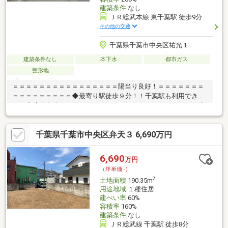
建築条件
なし
ＪＲ総武本線 東千葉駅 徒歩9分
その他の交通
千葉県千葉市中央区祐光１
建築条件なし
本下水
都市ガス
整形地
＝＝＝＝＝＝＝＝＝＝＝＝＝＝＝＝陽当り良好！＝＝＝＝＝＝＝
＝＝＝＝＝＝＝＝＝◆最寄り駅徒歩９分！！千葉駅も利用できま
す。◆建築条件はありませんので、お好きなハウスメーカーで建
築可能！◆陽当り良好！！◆周辺施設が充実したエリアお気軽に
お問合せください♪
千葉県千葉市中央区弁天３ 6,690万円
6,690
万円
（坪単価:-）
2
土地面積
190.35m
用途地域
１種住居
建ぺい率
60%
容積率
160%
建築条件
なし
ＪＲ総武線 千葉駅 徒歩8分