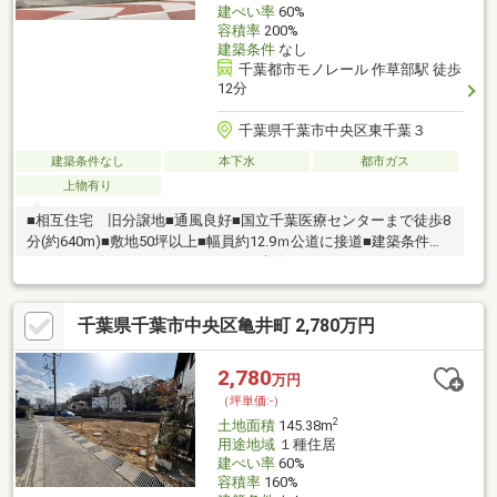
建ぺい率
60%
容積率
200%
建築条件
なし
千葉都市モノレール 作草部駅 徒歩
12分
千葉県千葉市中央区東千葉３
建築条件なし
本下水
都市ガス
上物有り
■相互住宅 旧分譲地■通風良好■国立千葉医療センターまで徒歩8
分(約640m)■敷地50坪以上■幅員約12.9ｍ公道に接道■建築条件無
しのためお好みのハウスメーカーで建築いただけます
千葉県千葉市中央区亀井町 2,780万円
2,780
万円
（坪単価:-）
2
土地面積
145.38m
用途地域
１種住居
建ぺい率
60%
容積率
160%